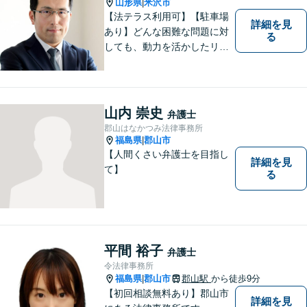
山形県
米沢市
|
【法テラス利用可】【駐車場
詳細を見
あり】どんな困難な問題に対
る
しても、動力を活かしたリー
ガルサービスをご提供させて
いただきます。ご依頼いただ
いた案件は1日でも早く解決す
るよう努力することで早期解
山内 崇史
弁護士
決を目指します。 お気軽にご
郡山はなかつみ法律事務所
相談ください。
福島県
郡山市
|
【人間くさい弁護士を目指し
詳細を見
て】
る
平間 裕子
弁護士
令法律事務所
福島県
郡山市
郡山駅
から徒歩9分
|
【初回相談無料あり】郡山市
詳細を見