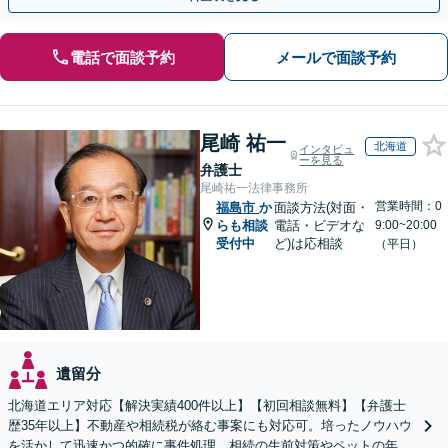
電話で面談予約
メールで面談予約
尾崎 祐一
北海道
インタビュ
ーを見る
弁護士
尾崎祐一法律事務所
営業時間：0
福島市
か
面談方法(対面・
らも相談
電話・ビデオな
9:00~20:00
受付中
ど)は応相談
（平日）
遺留分
北海道エリア対応【解決実績400件以上】【初回相談無料】【弁護士
歴35年以上】不動産や相続税が絡む事案にも対応可。培ったノウハウ
を活かして迅速かつ的確に事件処理。相続の生前対策やペットの年金