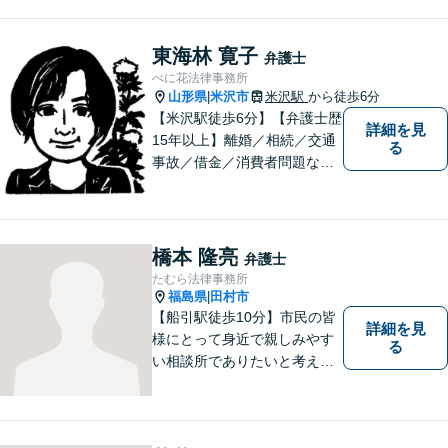
東海林 寛子
弁護士
べに花法律事務所
山形県
米沢市
米沢駅
から徒歩6分
|
【米沢駅徒歩6分】【弁護士歴
詳細を見
15年以上】離婚／相続／交通
る
事故／借金／消費者問題な
ど、さまざまな問題に対応可
能です！まずはお気軽にご相
談ください。
橋本 隆亮
弁護士
たむら法律事務所
福島県
田村市
|
【船引駅徒歩10分】市民の皆
詳細を見
様にとって身近で親しみやす
る
い相談所でありたいと考えて
います。個人・法人のお客様
を問わず、お一人で悩まず
に、まずはお気軽にご相談く