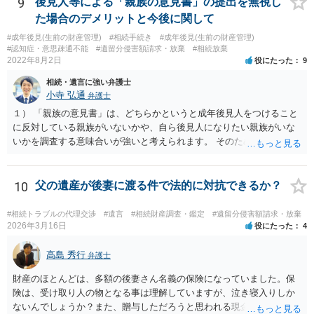
9
後見人等による「親族の意見書」の提出を無視し
ない部分があれば、説明を求めたり、修正を求める。 なお、相続に
た場合のデメリットと今後に関して
関してお互いに債権債務がないことを確認する旨を記載してもらいま
#成年後見(生前の財産管理)
#相続手続き
#成年後見(生前の財産管理)
しょう。その記載があれば、相続の件は終了となります。 ③合意書等
#認知症・意思疎通不能
#遺留分侵害額請求・放棄
#相続放棄
が納得できる内容になれば、お互いに署名捺印する。 という流れで
2022年8月2日
役にたった
9
す。 合意書等に署名捺印してもいいか不安があるようでしたら、署名
相続・遺言に強い弁護士
捺印する前に、相談者様も別の弁護士に相談して確認してもらうので
小寺 弘通
弁護士
もいいと思います。 ⑵振込先が弁護士宛であることについて 代理人弁
護士の預り口座を振込先とするのはよくあることです。 問題ないと思
１） 「親族の意見書」は、どちらかというと成年後見人をつけること
います。
に反対している親族がいないかや、自ら後見人になりたい親族がいな
いかを調査する意味合いが強いと考えられます。 そのため、ご相談の
ご事情であれば無視してしまっても特に不都合はないと考えられま
す。 ２） 場合によっては、介護や被後見人の財産の処分等に関して、
後見人から相談があることも考えられます。 また、お祖母さんがお亡
10
父の遺産が後妻に渡る件で法的に対抗できるか？
くなりになった場合、相続人となる可能性がありますが、 その場合は
相続放棄されれば問題ありません。 ３） 完全に拒否する方法はないか
#相続トラブルの代理交渉
#遺言
#相続財産調査・鑑定
#遺留分侵害額請求・放棄
もしれませんが、 関わりを持ちたくないとのことでしたら、親族の意
2026年3月16日
役にたった
4
見書にその旨を記載して提出しておけば良いかも知れません。 後見人
としても、関わりを拒否している親族にあえて連絡をしてくる可能性
高島 秀行
弁護士
は低いと考えられます。 以上、ご参考になさってください。
財産のほとんどは、多額の後妻さん名義の保険になっていました。保
険は、受け取り人の物となる事は理解していますが、泣き寝入りしか
ないんでしょうか？また、贈与しただろうと思われる現金の引き出し