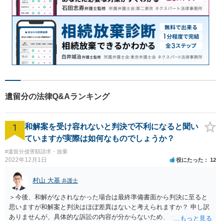
遺留分の法律Q&Aランキング
1
和解案を受け容れないと判決で不利になると聞い
ていますが実際は如何なものでしょうか？
#遺留分侵害額請求・放棄
2022年12月1日
役にたった
12
村山 大基
弁護士
＞今後、和解がなされなかった場合は最終準備書面から判決に至ると
思いますが和解案と判決はほぼ差異はないと考えられますか？ 申し訳
ありませんが、具体的な訴訟の内容が分からないため、 何とも回答が