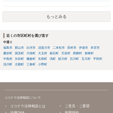
も数年ありました。この現金についても泣き寝入りしかないんでしょ
うか？ 保険は原則として受取人のものですが、遺産全体での保険金
の割合が高い場合、掛け金が一括払いで、保険金が掛け金の額と同様
もっとみる
の額の場合などは特別受益として遺留分の対象となる可能性がありま
す。 多額の現金の引き出しは、相手に渡ったかどうか、そのとき父
の判断能力など事情によります。 弁護士に面談で詳しい事情を話し
て相談された方がよいと思います。
近くの市区町村を選び直す
中通り
福島市
郡山市
白河市
須賀川市
二本松市
田村市
伊達市
本宮市
桑折町
国見町
川俣町
大玉村
鏡石町
天栄村
西郷村
泉崎村
中島村
矢吹町
棚倉町
矢祭町
塙町
鮫川村
石川町
玉川村
平田村
浅川町
古殿町
三春町
小野町
ココナラ法律相談について
ココナラ法律相談とは
ご意見・ご要望
法律Q&A
利用規約