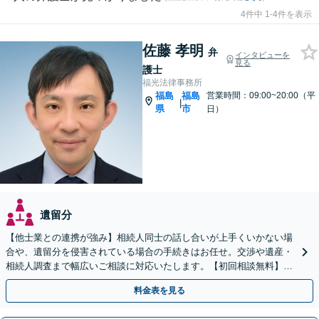
4件中 1-4件を表示
佐藤 孝明
弁
インタビューを
見る
護士
福光法律事務所
福島
福島
営業時間：09:00~20:00（平
|
県
市
日）
遺留分
【他士業との連携が強み】相続人同士の話し合いが上手くいかない場
合や、遺留分を侵害されている場合の手続きはお任せ。交渉や遺産・
相続人調査まで幅広いご相談に対応いたします。【初回相談無料】
【出張相談OK】【LINE可】
料金表を見る