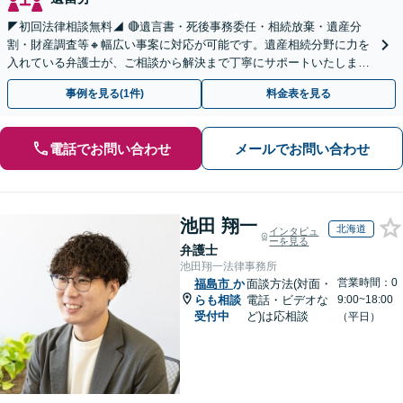
◤初回法律相談無料◢ 🔴遺言書・死後事務委任・相続放棄・遺産分
割・財産調査等🔸幅広い事案に対応が可能です。遺産相続分野に力を
入れている弁護士が、ご相談から解決まで丁寧にサポートいたしま
す。まずはじっくりとお話ししてください。
事例を見る(1件)
料金表を見る
電話でお問い合わせ
メールでお問い合わせ
池田 翔一
北海道
インタビュ
ーを見る
弁護士
池田翔一法律事務所
営業時間：0
福島市
か
面談方法(対面・
らも相談
電話・ビデオな
9:00~18:00
受付中
ど)は応相談
（平日）