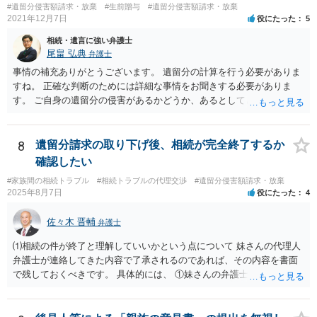
#遺留分侵害額請求・放棄
#生前贈与
#遺留分侵害額請求・放棄
2021年12月7日
役にたった
5
相続・遺言に強い弁護士
尾畠 弘典
弁護士
事情の補充ありがとうございます。 遺留分の計算を行う必要がありま
すね。 正確な判断のためには詳細な事情をお聞きする必要がありま
す。 ご自身の遺留分の侵害があるかどうか、あるとしてどの程度の金
額となるかを正確に把握されたいのであれば、一度お近くの弁護士に
相談されるのが良いと思います。
8
遺留分請求の取り下げ後、相続が完全終了するか
確認したい
#家族間の相続トラブル
#相続トラブルの代理交渉
#遺留分侵害額請求・放棄
2025年8月7日
役にたった
4
佐々木 晋輔
弁護士
⑴相続の件が終了と理解していいかという点について 妹さんの代理人
弁護士が連絡してきた内容で了承されるのであれば、その内容を書面
で残しておくべきです。 具体的には、 ①妹さんの弁護士に対して、連
絡してきた内容（遺留分請求は取り下げる、唯一執行されていない母
の預金を振り込めば終了など）を記載した合意書等の書面を作成して
もらう。 ②相談者様はその書面の内容をしっかり確認する。納得でき