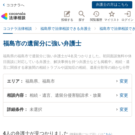
弁護士の方はこちら
ココナラへ
投稿する
探す
閲覧履歴
マイリスト
ログイン
ココナラ法律相談
福島県で法律相談できる弁護士
福島市で法律相談で
福島市の遺留分に強い弁護士
福島県の福島市で遺留分に強い弁護士が4名見つかりました。初回面談無料や休
日面談に対応している弁護士、解決事例を持つ弁護士なども掲載中。相続・遺
言に関係する家族間の相続トラブルや認知症の相続、遺産分割等の細かな分野
での絞り込み検索もでき便利です。特に福光法律事務所の佐藤 孝明弁護士や福
島いなほ法律事務所の佐藤 初美弁護士、えんだ法律事務所の遠田 智也弁護士の
エリア
福島県、福島市
変更
プロフィール情報や弁護士費用、強みなどが注目されています。『福島市で土
日や夜間に発生した遺留分のトラブルを今すぐに弁護士に相談したい』『遺留
相談内容
相続・遺言、遺留分侵害額請求・放棄
変更
分のトラブル解決の実績豊富な近くの弁護士を検索したい』『初回相談無料で
遺留分を法律相談できる福島市内の弁護士に相談予約したい』などでお困りの
相談者さんにおすすめです。
詳細条件
未選択
変更
4
人の弁護士が見つかりました
(検索結果について詳しくは
こちら
)