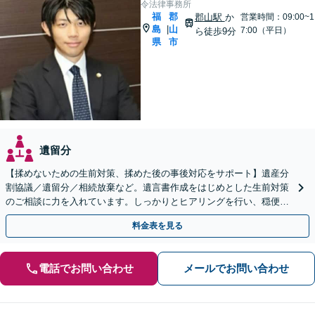
令法律事務所
福
郡
郡山駅
か
営業時間：09:00~1
島
山
|
7:00（平日）
ら徒歩9分
県
市
遺留分
【揉めないための生前対策、揉めた後の事後対応をサポート】遺産分
割協議／遺留分／相続放棄など。遺言書作成をはじめとした生前対策
のご相談に力を入れています。しっかりとヒアリングを行い、穏便な
解決のため最適なアドバイスを致します。【分割払い可能】
料金表を見る
電話でお問い合わせ
メールでお問い合わせ