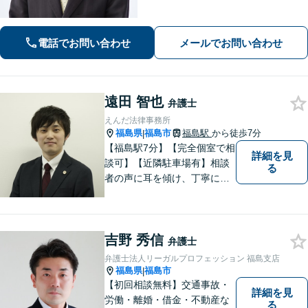
【一緒に最善の解決策を探しましょ
う】
電話でお問い合わせ
メールでお問い合わせ
遠田 智也
弁護士
えんだ法律事務所
福島県
福島市
福島駅
から徒歩7分
|
【福島駅7分】【完全個室で相
詳細を見
談可】【近隣駐車場有】相談
る
者の声に耳を傾け、丁寧にわ
かりやすい説明を心がけてお
ります。 相談後やトラブルが
解決した際、「相談してよか
吉野 秀信
った」と思っていただけるよ
弁護士
うに全力を尽くしていきま
弁護士法人リーガルプロフェッション 福島支店
す。
福島県
福島市
|
【初回相談無料】交通事故・
詳細を見
労働・離婚・借金・不動産な
る