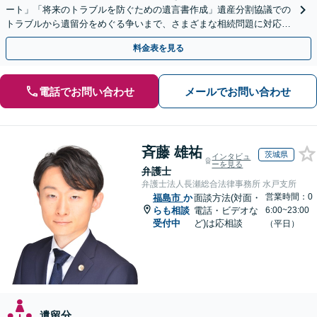
ート」「将来のトラブルを防ぐための遺言書作成」遺産分割協議での
トラブルから遺留分をめぐる争いまで、さまざまな相続問題に対応し
ています「アクセス良好・WEB面談対応で安心の相談」
料金表を見る
電話でお問い合わせ
メールでお問い合わせ
斉藤 雄祐
茨城県
インタビュ
ーを見る
弁護士
弁護士法人長瀬総合法律事務所 水戸支所
営業時間：0
福島市
か
面談方法(対面・
らも相談
電話・ビデオな
6:00~23:00
受付中
ど)は応相談
（平日）
遺留分