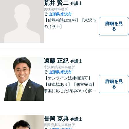
ださい。 https://tamura-law.bi
荒井 賢二
弁護士
z/ （公式ホームページ）
美咲法律事務所
山形県
米沢市
|
【債務相談は無料】【米沢市
詳細を見
の弁護士】
る
遠藤 正紀
弁護士
米沢舞鶴法律事務所
山形県
米沢市
|
【オンライン法律相談可】
詳細を見
【駐車場あり】【個室完備】
る
事案に応じた納得のいく解決
をサポートします！
長岡 克典
弁護士
長岡克典法律事務所