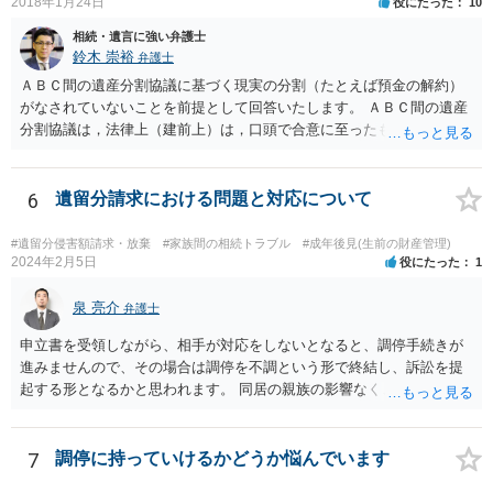
2018年1月24日
役にたった
10
相続・遺言に強い弁護士
鈴木 崇裕
弁護士
ＡＢＣ間の遺産分割協議に基づく現実の分割（たとえば預金の解約）
がなされていないことを前提として回答いたします。 ＡＢＣ間の遺産
分割協議は，法律上（建前上）は，口頭で合意に至ったものであって
も有効です。 しかし，口頭で合意したことを立証する方法がありませ
ん。 また，不動産の名義を移転するためには，遺産分割協議書への署
名捺印を得る必要があります。 したがって，残念ながら，「ＡＢＣ間
6
遺留分請求における問題と対応について
の遺産分割協議が有効に成立している」という前提に基づく主張は困
難と思われます。 「ＡＢＣ間の遺産分割協議は未了のまま，ＡとＢが
#遺留分侵害額請求・放棄
#家族間の相続トラブル
#成年後見(生前の財産管理)
死亡し，二次相続が発生した」という前提に基づいて協議を進める必
2024年2月5日
役にたった
1
要があります。 もちろん，Ｃの立場としては，ＡＢＣ間の遺産分割協
議の内容を前提とした主張をすることが最も有利ですが，ＡＢの相続
泉 亮介
弁護士
人は応じない姿勢を示していることから，実現は困難だと思います。
申立書を受領しながら、相手が対応をしないとなると、調停手続きが
主張としては維持しつつも，現実的な解決方法（遺産分割協議の落と
進みませんので、その場合は調停を不調という形で終結し、訴訟を提
しどころ）としては，譲歩することを甘受しなければならないかもし
起する形となるかと思われます。 同居の親族の影響なく、というのは
れません。
難しいでしょう。ただ、裁判や調停の中では主張等が書面で残るた
め、後からひっくり返すということは難しくなってくるかと思われま
す。 公開相談の場でのご相談については、どうしても限界が出てしま
7
調停に持っていけるかどうか悩んでいます
うため、一度個別にご相談をされることをお勧めいたします。