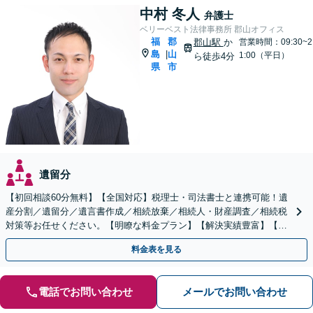
中村 冬人
弁護士
ベリーベスト法律事務所 郡山オフィス
福
郡
郡山駅
か
営業時間：09:30~2
島
山
|
1:00（平日）
ら徒歩4分
県
市
遺留分
【初回相談60分無料】【全国対応】税理士・司法書士と連携可能！遺
産分割／遺留分／遺言書作成／相続放棄／相続人・財産調査／相続税
対策等お任せください。【明瞭な料金プラン】【解決実績豊富】【電
話相談可】
料金表を見る
電話でお問い合わせ
メールでお問い合わせ