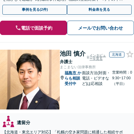
システムもお任せ【完全個室】【自衛隊前駅8分】
事例を見る(2件)
料金表を見る
電話で面談予約
メールでお問い合わせ
池田 慎介
北海道
インタビュ
ーを見る
弁護士
まこまない法律事務所
営業時間：0
福島市
か
面談方法(対面・
らも相談
電話・ビデオな
9:30~17:00
受付中
ど)は応相談
（平日）
遺留分
【北海道・東北エリア対応】「札幌の空き家問題に精通した相続サポ