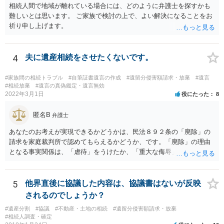
相続人間で地域が離れている場合には、どのように弁護士を探すかも
難しいとは思います。 ご家族で検討の上で、よい解決になることをお
祈り申し上げます。
4
夫に遺産相続をさせたくないです。
#家族間の相続トラブル
#自筆証書遺言の作成
#遺留分侵害額請求・放棄
#遺言
#相続放棄
#遺言の真偽鑑定・遺言無効
2022年3月1日
役にたった
8
匿名B
弁護士
あなたのお考えが実現できるかどうかは、民法８９２条の「廃除」の
請求を家庭裁判所で認めてもらえるかどうか、です。「廃除」の理由
となる事実関係は、「虐待」をうけたか、「重大な侮辱」を受けた
か、推定相続人たる夫に「その他著しい非行」があったか否かです。
「廃除」は遺言でも可能です（民法８９３条）。 弁護士に具体的な事
情を話して相談して、「廃除」が可能か、実際に法律相談を受けるこ
5
他界直後に協議した内容は、協議書はないが反映
とをお勧めします。
されるのでしょうか？
#遺産分割
#協議
#不動産・土地の相続
#遺留分侵害額請求・放棄
#相続人調査・確定