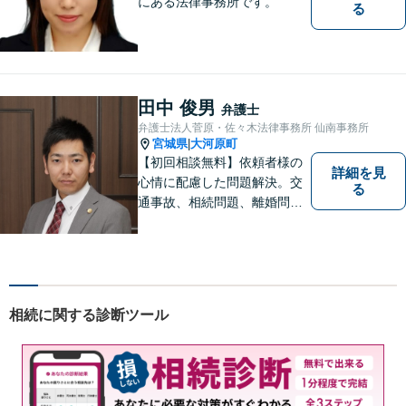
にある法律事務所です。
る
田中 俊男
弁護士
弁護士法人菅原・佐々木法律事務所 仙南事務所
宮城県
大河原町
|
【初回相談無料】依頼者様の
詳細を見
心情に配慮した問題解決。交
る
通事故、相続問題、離婚問題
等のご依頼に迅速対応！各分
野に精通する弁護士が多数在
籍。お困りの方はお気軽にご
相談ください。【大河原フォ
ルテ内】
相続に関する診断ツール