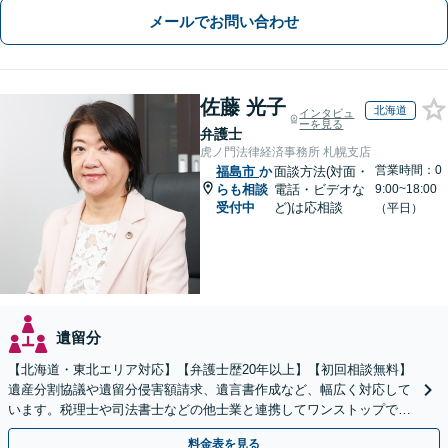
メールでお問い合わせ
佐藤 光子
北海道
インタビュ
ーを見る
弁護士
虎ノ門法律経済事務所 札幌支店
営業時間：0
福島市
か
面談方法(対面・
らも相談
電話・ビデオな
9:00~18:00
受付中
ど)は応相談
（平日）
遺留分
【北海道・東北エリア対応】【弁護士歴20年以上】【初回相談無料】
遺産分割協議や遺留分侵害額請求、遺言書作成など、幅広く対応して
います。税理士や司法書士などの他士業と連携してワンストップでの
解決が可能です。ぜひご相談ください。
料金表を見る