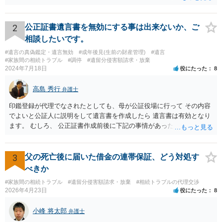
難しい、といわざるを得ません。 繰り返しになりますが、事情をよく
わかっている代理人弁護士に聞くか、 訴訟資料を持って面談相談に行
ってみましょう。 その上で、一般論として回答するなら、和解案と判
2
公正証書遺言書を無効にする事は出来ないか、ご
決は（ケースによって程度の差はあっても）食い違うことが多いで
相談したいです。
す。 金額は適当ですが、例えば判決で１００万円支払え、という結論
#遺言の真偽鑑定・遺言無効
#成年後見(生前の財産管理)
#遺言
になりそうな場合、 そのまま１００万円を和解案として提示しても、
#家族間の相続トラブル
#調停
#遺留分侵害額請求・放棄
判決と変わらないなら払う側としてはあまり和解に応じようという気
2024年7月18日
役にたった
8
にはなりにくいです。 他方で、７０万円で和解を提示した場合、 「こ
のまま判決で１００万円支払いとなるより、７０万円でまとめた方が
高島 秀行
弁護士
マシ」ということで、 合意の可能性が出てきます。 応じるかどうか
は、判決になったらどうなりそうか、という点についての検討が不可
印鑑登録が代理でなされたとしても、母が公証役場に行って その内容
欠ですので、 初めに述べた通り、代理人と相談するか、資料を持って
でよいと公証人に説明をして遺言書を作成したら 遺言書は有効となり
面談相談に行ってみることをお勧めします。
ます。 むしろ、 公正証書作成前後に下記の事情があったことが証明で
きれば判断能力がなく 無効だったと主張することが可能です。 翌年1
月に携帯が新しくなった母からの第一声は「ここにいたら殺される」
「面会に来てくれ」で、長男に聞くと「面会は出来ない。俺は携帯電
3
父の死亡後に届いた借金の連帯保証、どう対処す
話の使い方を教える為に会っている」「母の話は聞かなくて良い」と
べきか
電話が切れました。その後の電話でも「食事に毒が入っている」「体
#家族間の相続トラブル
#遺留分侵害額請求・放棄
#相続トラブルの代理交渉
にチップが埋められている」等、おかしかったです。 当時の診療記
2026年4月23日
役にたった
8
録、介護認定の資料、介護記録を取得して 弁護士に面談で相談された
方がよいと思います。
小峰 将太郎
弁護士