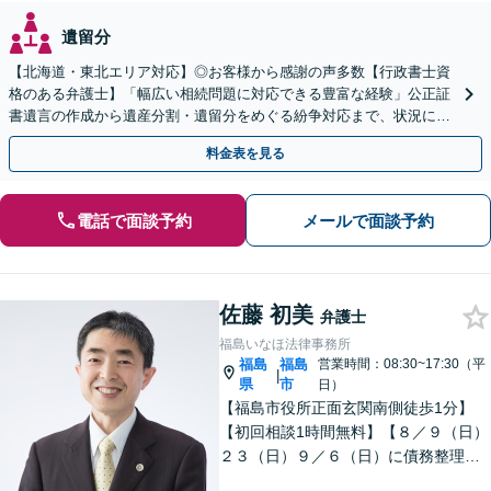
遺留分
【北海道・東北エリア対応】◎お客様から感謝の声多数【行政書士資
格のある弁護士】「幅広い相続問題に対応できる豊富な経験」公正証
書遺言の作成から遺産分割・遺留分をめぐる紛争対応まで、状況に応
じた最適な方法をご提案します【夜間相談可】
料金表を見る
電話で面談予約
メールで面談予約
佐藤 初美
弁護士
福島いなほ法律事務所
福島
福島
営業時間：08:30~17:30（平
|
県
市
日）
【福島市役所正面玄関南側徒歩1分】
【初回相談1時間無料】【８／９（日）
２３（日）９／６（日）に債務整理・
交通事故被害休日無料相談会を実施】