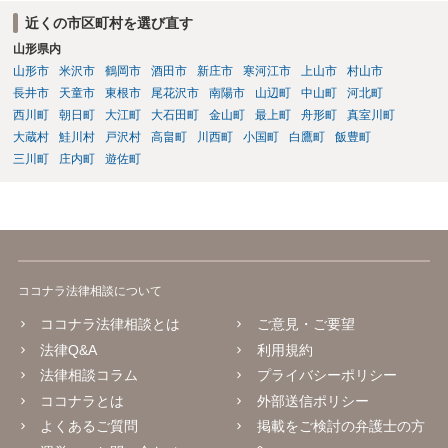
近くの市区町村を選び直す
山形県内
山形市
米沢市
鶴岡市
酒田市
新庄市
寒河江市
上山市
村山市
長井市
天童市
東根市
尾花沢市
南陽市
山辺町
中山町
河北町
西川町
朝日町
大江町
大石田町
金山町
最上町
舟形町
真室川町
大蔵村
鮭川村
戸沢村
高畠町
川西町
小国町
白鷹町
飯豊町
三川町
庄内町
遊佐町
ココナラ法律相談について
ココナラ法律相談とは
ご意見・ご要望
法律Q&A
利用規約
法律相談コラム
プライバシーポリシー
ココナラとは
外部送信ポリシー
よくあるご質問
掲載をご検討の弁護士の方