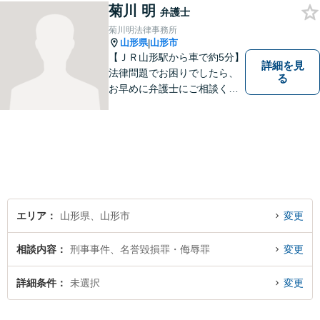
菊川 明
弁護士
菊川明法律事務所
山形県
山形市
|
【ＪＲ山形駅から車で約5分】
詳細を見
法律問題でお困りでしたら、
る
お早めに弁護士にご相談くだ
さい。 依頼者様の抱えていら
っしゃる不安や、ご希望を丁
寧にお伺いいたします。
エリア
山形県、山形市
変更
相談内容
刑事事件、名誉毀損罪・侮辱罪
変更
詳細条件
未選択
変更