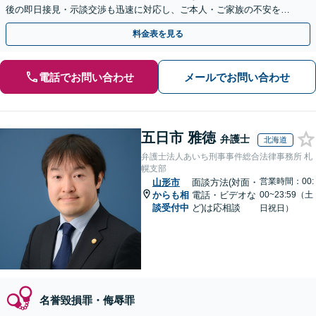
後の即日接見・示談交渉も迅速に対応し、ご本人・ご家族の不安を最
小限に抑えます。【初回相談可能】【WEB面談可能】
料金表を見る
電話でお問い合わせ
メールでお問い合わせ
五日市 雅徳
弁護士
北海道
弁護士法人あいち刑事事件総合法律事務所 札
幌支部
営業時間：00:
山形市
面談方法(対面・
からも相
電話・ビデオな
00~23:59（土
談受付中
ど)は応相談
日祝日）
名誉毀損罪・侮辱罪