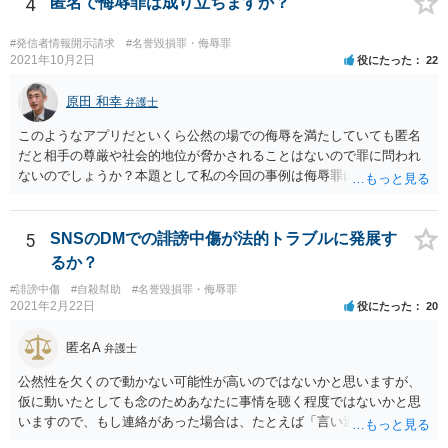
4
匿名で侮辱罪は成り立ちますか？
#発信者情報開示請求
#名誉毀損罪・侮辱罪
2021年10月2日
役にたった
22
原田 和幸
弁護士
このようなアプリだといくら公然の場での侮辱を満たしていても匿名
だと相手の尊厳や社会的地位が脅かされることはないので罪に問われ
ないのでしょうか？本題として私の今回の事例は侮辱罪には該当しな
いのでしょうか？ 相手が誰のことだか分からなければ、相手の社会的
評価を低下させたとは言えないでしょうから、侮辱罪にはならないと
思います。
5
SNSのDMでの誹謗中傷が法的トラブルに発展す
るか？
#誹謗中傷
#自殺幇助
#名誉毀損罪・侮辱罪
2021年2月22日
役にたった
20
匿名A
弁護士
公然性を欠くので動かない可能性が高いのではないかと思いますが、
仮に動いたとしても念のためあなたに事情を聴く程度ではないかと思
いますので、もし連絡があった場合は、たとえば「言い過ぎた部分が
あり反省しており、相手にも謝ったが、非公開のダイレクトメッセー