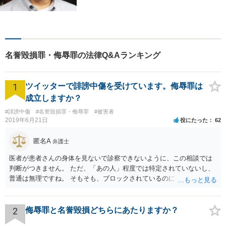
名誉毀損罪・侮辱罪の法律Q&Aランキング
1
ツイッターで誹謗中傷を受けています。侮辱罪は
成立しますか？
#誹謗中傷
#名誉毀損罪・侮辱罪
#被害者
2019年6月21日
役にたった
62
匿名A
弁護士
医者が患者さんの身体を見ないで診察できないように、この相談では
判断がつきません。 ただ、「あの人」程度では特定されていないし、
普通は無理ですね。 そもそも、ブロックされているのにわざわざ見に
行くことがどうなのかと。用もないのに公衆便所に行って、「臭い臭
い、困った困った」と騒いでいるイメージです。行かなければいいだ
ろう、と
2
侮辱罪と名誉毀損どちらにあたりますか？