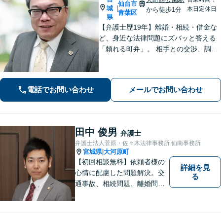
仙台市
城
|
本日定休日
から徒歩1分
青葉区
県
【弁護士歴19年】離婚・相続・借金な
ど、身近な法律問題にズバッと答える
「頼れる町弁」。 相手との交渉、調
停、裁判、各種手続まで、必要に応じ
て安心してお任せいただけます。 【相
談料30分1,100円】【大町西公園駅1
電話でお問い合わせ
メールでお問い合わせ
分】【夜間・休日対応可能】
田中 俊男
弁護士
弁護士法人菅原・佐々木法律事務所 仙南事務所
宮城県
大河原町
|
【初回相談無料】依頼者様の
詳細を見
心情に配慮した問題解決。交
る
通事故、相続問題、離婚問題
等のご依頼に迅速対応！各分
野に精通する弁護士が多数在
籍。お困りの方はお気軽にご