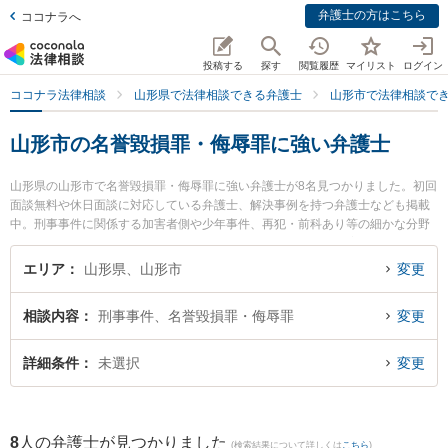
弁護士の方はこちら
ココナラへ
投稿する
探す
閲覧履歴
マイリスト
ログイン
ココナラ法律相談
山形県で法律相談できる弁護士
山形市で法律相談で
山形市の名誉毀損罪・侮辱罪に強い弁護士
山形県の山形市で名誉毀損罪・侮辱罪に強い弁護士が8名見つかりました。初回
面談無料や休日面談に対応している弁護士、解決事例を持つ弁護士なども掲載
中。刑事事件に関係する加害者側や少年事件、再犯・前科あり等の細かな分野
での絞り込み検索もでき便利です。特に及川法律事務所の及川 善大弁護士やベ
リーベスト法律事務所 山形オフィスの工藤 一輝弁護士、山形本町法律事務所の
エリア
山形県、山形市
変更
及川 俊和弁護士のプロフィール情報や弁護士費用、強みなどが注目されていま
す。『山形市で土日や夜間に発生した名誉毀損罪・侮辱罪のトラブルを今すぐ
相談内容
刑事事件、名誉毀損罪・侮辱罪
変更
に弁護士に相談したい』『名誉毀損罪・侮辱罪のトラブル解決の実績豊富な近
くの弁護士を検索したい』『初回相談無料で名誉毀損罪・侮辱罪を法律相談で
きる山形市内の弁護士に相談予約したい』などでお困りの相談者さんにおすす
詳細条件
未選択
変更
めです。
8
人の弁護士が見つかりました
(検索結果について詳しくは
こちら
)