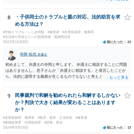
8
・子供同士のトラブルと親の対応、法的助言を求
める方法は？
#学校トラブル・いじめ問題
#被害者
#名誉毀損罪・侮辱罪
#自治体や学校などへの損害賠償・慰謝料請求
2022年10月9日
役にたった
23
寺岡 拓也
弁護士
初めまして、弁護士の寺岡と申します。 弁護士に相談することに問題
はありませんし、息子さんが「弁護士に相談する」と発言したことか
ら、法的に謝罪する義務が生じるものでもないと考えます。 経緯から
してもはや当人同士でのお話は難しい段階にきているようにも思いま
す。 子どもの専門相談窓口もありますし、一度相談だけでもしてはい
かがでしょうか。
9
民事裁判で和解を勧められたら和解するしかない
か？判決で大きく結果が変わることはあります
か？
#名誉毀損罪・侮辱罪
#冤罪・無実・正当防衛
#被害者
#業務妨害罪・信用毀損罪
#恐喝・脅迫
2024年9月20日
役にたった
13