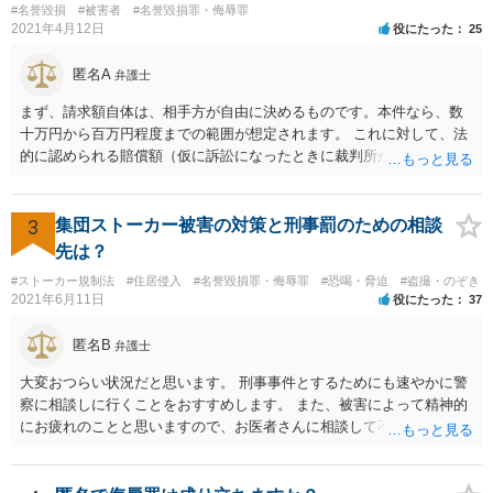
#名誉毀損
#被害者
#名誉毀損罪・侮辱罪
2021年4月12日
役にたった
25
匿名A
弁護士
まず、請求額自体は、相手方が自由に決めるものです。本件なら、数
十万円から百万円程度までの範囲が想定されます。 これに対して、法
的に認められる賠償額（仮に訴訟になったときに裁判所が認める金
額）は、相手方の請求額よりも小さくなる例が多くあります。 本件で
は、ご相談者様が、そのなりすましアカウントを使い、Ｔｉｎｄｅｒ
上で具体的にどのような内容・程度のやり取りをしたのかといった個
3
集団ストーカー被害の対策と刑事罰のための相談
別的な事情に左右されます。 また、その他のお尋ねの点ですが、 ・将
先は？
来返還義務のある奨学金であっても、いったんご相談者様の口座に入
#ストーカー規制法
#住居侵入
#名誉毀損罪・侮辱罪
#恐喝・脅迫
#盗撮・のぞき
ったお金はご相談者様の財産としてカウントされます。 ・ご両親の財
2021年6月11日
役にたった
37
産はご相談者様の財産とは扱われません。もっとも、相手方がご相談
者様に対し、賠償金の用意のためご両親に協力を依頼するよう求めて
匿名B
弁護士
くることはあり得ます。 ・弁護士から連絡がある場合、通常は、連絡
先・請求額・支払先などが記載された書面が郵送されてくる場合が多
大変おつらい状況だと思います。 刑事事件とするためにも速やかに警
いと思料いたします。
察に相談しに行くことをおすすめします。 また、被害によって精神的
にお疲れのことと思いますので、お医者さんに相談して不安な気持ち
を解消することも検討してください。