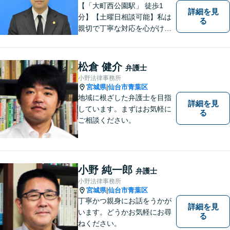
【「大町西公園駅」 徒歩1
詳細を見
分】【土曜日相談可能】私は
る
親切で丁寧な対応を心がけ、
特に社会的に弱い立場の方や
法律に不安を抱える方々に支
援を提供しています。 依頼者
松倉 健介
弁護士
の要望を実現するため、迅速
小野法律事務所
かつ的確に対応いたします。
宮城県
仙台市青葉区
|
地域に根ざした弁護士を目指
詳細を見
しています。まずはお気軽に
る
ご相談ください。
小野 純一郎
弁護士
小野法律事務所
宮城県
仙台市青葉区
|
丁寧かつ親身にお話をうかが
詳細を見
います。どうかお気軽にお尋
る
ねください。