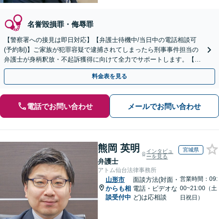
名誉毀損罪・侮辱罪
【警察署への接見は即日対応】【弁護士待機中/当日中の電話相談可
(予約制)】ご家族が犯罪容疑で逮捕されてしまったら刑事事件担当の
弁護士が身柄釈放・不起訴獲得に向けて全力でサポートします。【毎
月100名以上の相談実績】【全国対応】
料金表を見る
電話でお問い合わせ
メールでお問い合わせ
熊岡 英明
宮城県
インタビュ
ーを見る
弁護士
アトム仙台法律事務所
営業時間：09:
山形市
面談方法(対面・
からも相
電話・ビデオな
00~21:00（土
談受付中
ど)は応相談
日祝日）