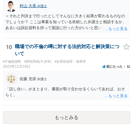
村山 大基
弁護士
＞それと判決まで行ったとしてそんなに大きく結果が変わるものなの
でしょうか？ ここは事案を知っている依頼した弁護士と相談するか、
あるいは訴訟資料を持って面談に行った方がいいと思います。 和解
は、その時点での裁判官の印象（法律的には心証、と言ったりしま
す）に基づいて 提案されるもので、応じない場合提示案より上がった
り下がったりはありえます。 例えば、原告としては判決だともっと下
10
職場での不倫の噂に対する法的対応と解決策につ
がるかもしれないから応じておくか、とか 被告としては判決でもっと
いて
払うことになるリスクを考えたら和解に応じるか、とか考えさせるよ
#不倫慰謝料
#異性関係(不貞等)
#名誉毀損罪・侮辱罪
うな案が出てきます。
2022年11月19日
役にたった
11
佐藤 充崇
弁護士
「話し合い」がまとまり、書面が取り交わせるくらいであれば、おそ
らく。
もっとみる