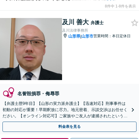
8件中 1-8件を表示
及川 善大
弁護士
及川法律事務所
山形県
山形市
営業時間：本日定休日
|
名誉毀損罪・侮辱罪
【弁護士歴9年目】【山形の実力派弁護士】【迅速対応】刑事事件は
初動の対応が重要！早期釈放に尽力。地元密着、示談交渉はお任せく
ださい。【オンライン対応可】ご家族やご友人が逮捕されたというよ
うな知らせを受けた場合には、一刻も早くご相談ください。
料金表を見る