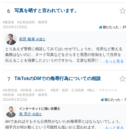
ジでのやりとりなので、公然性がないことが明らかなので、名誉毀損
や侮辱には当たらないと考えているが、相手は何らかの理由で公然性
6
写真を晒すと言われています。
があると言っているのか」と反省の意を示しつつ、なぜ警察が連絡し
てきたのか尋ねることが考えられます。
#被害者
#名誉毀損罪・侮辱罪
2019年12月8日
役にたった
27
依田 敏泰
弁護士
とりあえず警察に相談してみてはいかがでしょうか。 住所など教える
義務はないのに、ヌード写真などをさらすと害悪の告知をして住所を
伝えることを強要したというのですから、立派な犯罪行為です。
7
TikTokのDMでの侮辱行為についての相談
#名誉毀損
#加害者（未成年）
#冤罪・無実・正当防衛
#個人・プライベート
#加害者
#名誉毀損罪・侮辱罪
2024年2月22日
役にたった
7
インターネットに強い弁護士
泉 亮介
弁護士
dmであればそもそも公然性がないため侮辱罪とはならないでしょう。
相手方が何か動くという可能性も低いかと思われます。