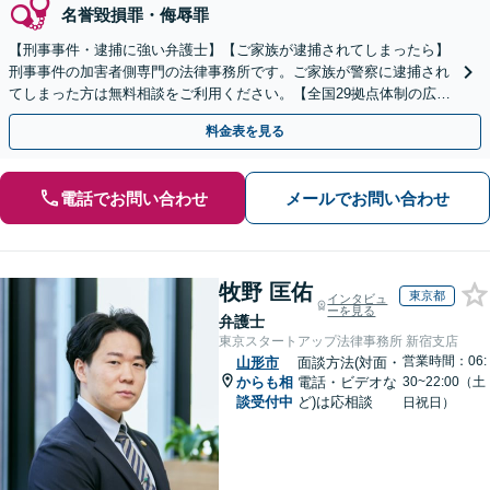
名誉毀損罪・侮辱罪
【刑事事件・逮捕に強い弁護士】【ご家族が逮捕されてしまったら】
刑事事件の加害者側専門の法律事務所です。ご家族が警察に逮捕され
てしまった方は無料相談をご利用ください。【全国29拠点体制の広域
対応】【弁護士待機中/当日中の電話相談可(予約制)】
料金表を見る
電話でお問い合わせ
メールでお問い合わせ
牧野 匡佑
東京都
インタビュ
ーを見る
弁護士
東京スタートアップ法律事務所 新宿支店
営業時間：06:
山形市
面談方法(対面・
からも相
電話・ビデオな
30~22:00（土
談受付中
ど)は応相談
日祝日）