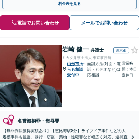
料金表を見る
電話でお問い合わせ
メールでお問い合わせ
岩崎 健一
弁護士
東京都
ミカタ弁護士法人 東京事務所
営業時
山形市
か
面談方法(対面・電
らも相談
話・ビデオなど)は
間：本日
受付中
応相談
定休日
名誉毀損罪・侮辱罪
【無罪判決獲得実績あり】【恵比寿駅8分】ライブドア事件などの大
規模事件も担当。暴行・窃盗・薬物・性犯罪など幅広く対応。逮捕直