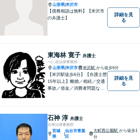
相談ください。
山形県
米沢市
|
【債務相談は無料】【米沢市
詳細を見
の弁護士】
る
東海林 寛子
弁護士
べに花法律事務所
山形県
米沢市
米沢駅
から徒歩6分
|
【米沢駅徒歩6分】【弁護士歴
詳細を見
15年以上】離婚／相続／交通
る
事故／借金／消費者問題な
ど、さまざまな問題に対応可
能です！まずはお気軽にご相
談ください。
石神 淳
弁護士
石神法律事務所
大町西公園駅
から徒歩1
宮城
仙台市青葉
|
県
区
分