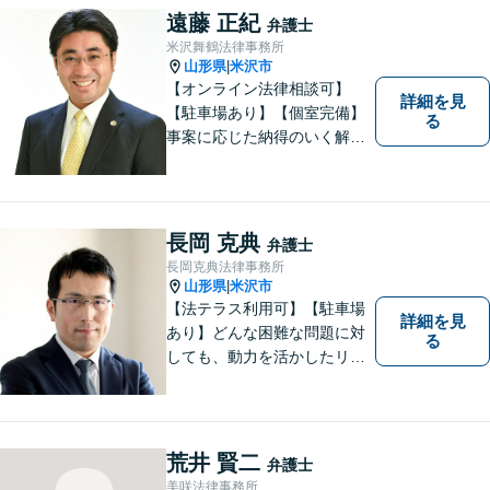
相談ください。【大河原フォ
遠藤 正紀
弁護士
ルテ内】
米沢舞鶴法律事務所
山形県
米沢市
|
【オンライン法律相談可】
詳細を見
【駐車場あり】【個室完備】
る
事案に応じた納得のいく解決
をサポートします！
長岡 克典
弁護士
長岡克典法律事務所
山形県
米沢市
|
【法テラス利用可】【駐車場
詳細を見
あり】どんな困難な問題に対
る
しても、動力を活かしたリー
ガルサービスをご提供させて
いただきます。ご依頼いただ
いた案件は1日でも早く解決す
るよう努力することで早期解
荒井 賢二
弁護士
決を目指します。 お気軽にご
美咲法律事務所