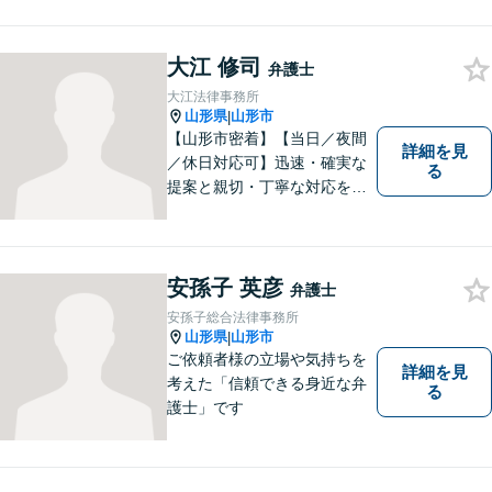
大江 修司
弁護士
大江法律事務所
山形県
山形市
|
【山形市密着】【当日／夜間
詳細を見
／休日対応可】迅速・確実な
る
提案と親切・丁寧な対応をい
たします。必ず皆様のお力に
なりますので、お気軽にご相
談下さい。【法テラス利用
可】不安や問題について法的
安孫子 英彦
弁護士
リスクを説明し、見通しを立
安孫子総合法律事務所
て、より良い解決に導くお手
山形県
山形市
|
伝いをいたします。
ご依頼者様の立場や気持ちを
詳細を見
考えた「信頼できる身近な弁
る
護士」です