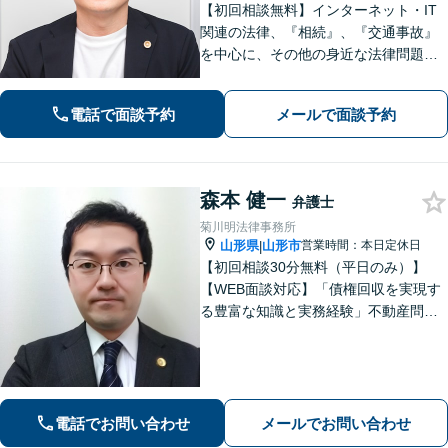
【初回相談無料】インターネット・IT
関連の法律、『相続』、『交通事故』
を中心に、その他の身近な法律問題も
広く取り扱っております。一人で悩ま
ず、まずはお気軽にご相談ください
電話で面談予約
メールで面談予約
【オンライン相談可能】【完全個室】
【駐車場あり】【山形駅11分】
森本 健一
弁護士
菊川明法律事務所
山形県
山形市
営業時間：本日定休日
|
【初回相談30分無料（平日のみ）】
【WEB面談対応】「債権回収を実現す
る豊富な知識と実務経験」不動産問
題：賃貸借契約書の作成から入居者と
のトラブル対応まで、オーナーさまの
立場に立った解決をご提案します。
【休日・夜間相談可】
電話でお問い合わせ
メールでお問い合わせ