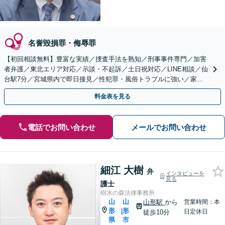
名誉毀損罪・侮辱罪
【初回相談無料】豊富な実績／捜査手法を熟知／刑事事件専門／加害
者弁護／東北エリア対応／示談・不起訴／土日祝対応／LINE相談／仙
台駅7分／宮城県内で即日接見／性犯罪・風俗トラブルに強い／家族
が逮捕されたら至急ご連絡を！
料金表を見る
電話でお問い合わせ
メールでお問い合わせ
細江 大樹
弁
インタビューを
見る
護士
樹氷の森法律事務所
山
山
山形駅
から
営業時間：本
形
形
|
日定休日
徒歩10分
県
市