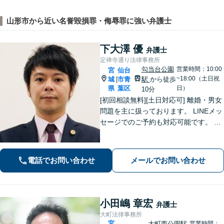
山形市から近い名誉毀損罪・侮辱罪に強い弁護士
下大澤 優
弁護士
定禅寺通り法律事務所
勾当台公園
営業時間：10:00
宮
仙台
~18:00（土日祝
城
市青
駅
から徒歩
|
県
葉区
日）
10分
[初回相談無料][土日対応可] 離婚・男女
問題を主に扱っております。 LINEメッ
セージでのご予約も対応可能です。 LI
NEでのご予約をご希望の場合は、以下
のリンクからご登録ください。 https://l
in.ee/uFqpYWb
電話でお問い合わせ
メールでお問い合わせ
小田嶋 章宏
弁護士
大町法律事務所
宮
大町西公園駅
営業時間：