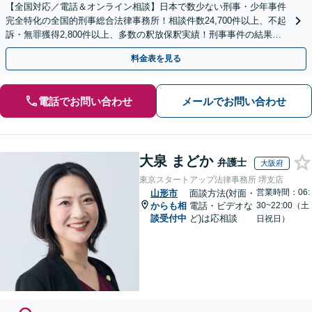
【全国対応／電話＆オンライン相談】日本で数少ない刑事・少年事件
完全特化の全国的刑事総合法律事務所！相談件数24,700件以上、不起
訴・無罪獲得2,800件以上、多数の釈放保釈実績！刑事事件の結果は
弁護士の腕次第で変わります【初回相談無料】
料金表を見る
電話でお問い合わせ
メールでお問い合わせ
大泉 まどか
弁護士
大阪府
東京スタートアップ法律事務所 堺支店
営業時間：06:
山形市
面談方法(対面・
からも相
電話・ビデオな
30~22:00（土
談受付中
ど)は応相談
日祝日）