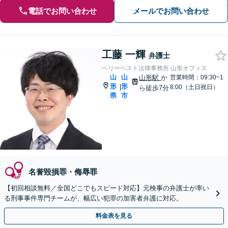
電話でお問い合わせ
メールでお問い合わせ
工藤 一輝
弁護士
ベリーベスト法律事務所 山形オフィス
山
山
山形駅
か
営業時間：09:30~1
形
形
|
8:00（土日祝日）
ら徒歩7分
県
市
名誉毀損罪・侮辱罪
【初回相談無料／全国どこでもスピード対応】元検事の弁護士が率い
る刑事事件専門チームが、幅広い犯罪の加害者弁護に対応。
料金表を見る