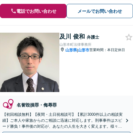
電話でお問い合わせ
メールでお問い合わせ
及川 俊和
弁護士
山形本町法律事務所
山形県
山形市
営業時間：本日定休日
|
名誉毀損罪・侮辱罪
【初回相談無料】【夜間・土日祝相談可】【累計3000件以上の相談実
績】ご本人や家族からのご相談に迅速に対応します。刑事事件はスピ
ード勝負！事件後の対応が、あなたの人生を大きく変えます。様々な
事件について幅広く対応可能です。