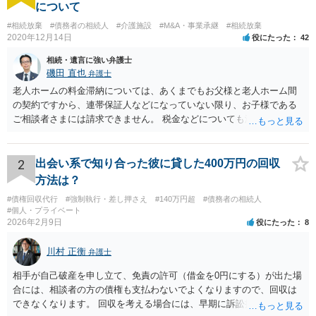
について
#相続放棄
#債務者の相続人
#介護施設
#M&A・事業承継
#相続放棄
2020年12月14日
役にたった
42
相続・遺言に強い弁護士
磯田 直也
弁護士
老人ホームの料金滞納については、あくまでもお父様と老人ホーム間
の契約ですから、連帯保証人などになっていない限り、お子様である
ご相談者さまには請求できません。 税金などについても滞納している
のはお父様ですから、お子様に請求が来ることはありません。 生活保
護受給の際に扶養できないかという連絡が役所から来ますが、できな
い旨回答すればそれまでです。 相続が開始した場合については先述の
2
出会い系で知り合った彼に貸した400万円の回収
通りです。 民法上の扶養義務はご相談者さまがお考えのほど強いもの
方法は？
ではありません。 あくまでも、余力の範囲で認められるものです。 親
#債権回収代行
#強制執行・差し押さえ
#140万円超
#債務者の相続人
の介護は子供がみるという民法の条文はありません。 また、親に対す
#個人・プライベート
る扶養義務は配偶者や子に対する扶養義務に比べて弱いものです。 生
2026年2月9日
役にたった
8
まれてすぐ両親が離婚し、その後会っていなかったという事情も、扶
養義務の順位を下げる一つの理由になります。
川村 正衡
弁護士
相手が自己破産を申し立て、免責の許可（借金を0円にする）が出た場
合には、相談者の方の債権も支払わないでよくなりますので、回収は
できなくなります。 回収を考える場合には、早期に訴訟提起などを進