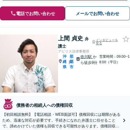
電話でお問い合わせ
メールでお問い合わせ
上間 貞史
弁
インタビューを
見る
護士
アビリス法律事務所
沖
那
壺川駅
か
営業時間：09:00~1
縄
覇
|
8:00（平日）
ら徒歩9分
県
市
債務者の相続人への債権回収
【初回相談無料】【電話相談・WEB面談可】債権回収には期限がある
ため、迅速な対応が必要です。手続きになれた弁護士に任せること
で、諦めかけていた債権も回収できる可能性があります。債権回収に