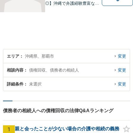
◎】沖縄で弁護経験豊富な弁
護士！スピーディな対応を心
掛け、皆様の抱える問題がで
きるだけ早く解決できるよう
尽力します！皆様のご希望を
丁寧にお聞きします。【牧志
駅・安里駅から徒歩圏】
エリア
沖縄県、那覇市
変更
相談内容
債権回収、債務者の相続人
変更
詳細条件
未選択
変更
債務者の相続人への債権回収の法律Q&Aランキング
1
親と会ったことが少ない場合の介護や相続の義務