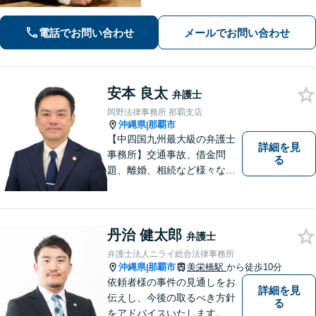
問題などもご相談可能！交通事故対応
多数【バス停「天久」2分】
電話でお問い合わせ
メールでお問い合わせ
安本 良太
弁護士
岡野法律事務所 那覇支店
沖縄県
那覇市
|
【中四国九州最大級の弁護士
詳細を見
事務所】交通事故、借金問
る
題、離婚、相続など様々な問
題について、「何度でも無
料」の相談を行っています！
まずはお気軽にご相談くださ
い！
丹治 健太郎
弁護士
弁護士法人ニライ総合法律事務所
沖縄県
那覇市
美栄橋駅
から徒歩10分
|
依頼者様の事件の見通しをお
詳細を見
伝えし、今後の取るべき方針
る
をアドバイスいたします。徹