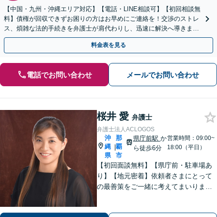
【中国・九州・沖縄エリア対応】【電話・LINE相談可】【初回相談無
料】債権が回収できずお困りの方はお早めにご連絡を！交渉のストレ
ス、煩雑な法的手続きを弁護士が肩代わりし、迅速に解決へ導きま
す。個人事業主の方もご相談ください。
料金表を見る
電話でお問い合わせ
メールでお問い合わせ
桜井 愛
弁護士
弁護士法人ACLOGOS
沖
那
県庁前駅
か
営業時間：09:00~
縄
覇
|
18:00（平日）
ら徒歩6分
県
市
【初回面談無料】【県庁前・駐車場あ
り】【地元密着】依頼者さまにとって
の最善策をご一緒に考えてまいりま
す。不安やご希望を丁寧にお伺いしま
す。まずはお気軽にご相談ください。