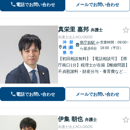
【FP1級・宅地建物取引士・銀行業務
電話でお問い合わせ
メールでお問い合わせ
検定の資格あり】【WEB面談可】
真栄里 嘉邦
弁護士
弁護士法人ACLOGOS
沖
那
県庁前駅
か
営業時間：09:00~
縄
覇
|
18:00（平日）
ら徒歩6分
県
市
【初回相談無料】【電話相談可】【県
庁南口1分】税理士が在籍【離婚問題】
不貞慰謝料・財産分与・養育費など。
協議・調停・別居中、どの段階でもご
相談ください【不動産】賃料増額（減
額）・明け渡し請求・立退料増額など
電話でお問い合わせ
メールでお問い合わせ
に対応。交渉から訴訟までお任せくだ
さい。
伊集 朝也
弁護士
弁護士法人ACLOGOS