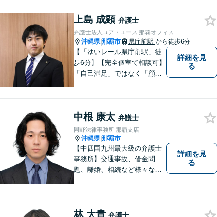
スにお任せください。
上島 成顕
弁護士
弁護士法人ユア・エース 那覇オフィス
沖縄県
那覇市
県庁前駅
から徒歩6分
|
【「ゆいレール県庁前駅」徒
詳細を見
歩6分】【完全個室で相談可】
る
「自己満足」ではなく「顧客
満足」が得られたかどうかを
大切にしています。一人一人
の依頼者に寄り添い、依頼者
中根 康太
が本当に求める最高の結果に
弁護士
こだわり続けたいと考えてお
岡野法律事務所 那覇支店
ります。 お気軽にご相談くだ
沖縄県
那覇市
|
さい。
【中四国九州最大級の弁護士
詳細を見
事務所】交通事故、借金問
る
題、離婚、相続など様々な問
題について、「何度でも無
料」の相談を行っています！
まずはお気軽にご相談くださ
い！
林 大貴
弁護士