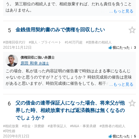
う。 第三順位の相続人まで、相続放棄すれば、だれも責任を負うこと
はありません。
5
金銭借用契約書のみで債権を回収したい
#債権回収代行
#個人・プライベート
#140万円超
#債務者の相続人
2021年11月12日
役にたった
3
債権回収に強い弁護士
原田 和幸
弁護士
この場合、私が送った内容証明の催告書で時効は止まる事になるんじ
ゃないかと思うのですが？どうでしょうか？ 時効完成前の催告は意味
があると思いますが、時効完成後に催告をしても、相手が時効の援用
をすれば、相手は支払わなくてよくなります。
6
父の借金の連帯保証人になった場合、将来父が他
界した時、相続放棄すれば返済義務は無くなるの
でしょうか？
#相続放棄
#借金・浪費癖
#連帯保証人
#M&A・事業承継
#債務者の相続人
#同性婚
2020年8月12日
役にたった
5