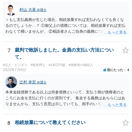
村山 大基
弁護士
＞もし支払義務が生じた場合、相続放棄すれば支払わなくても良くな
るのでしょうか…？ ①御父上の債務については、相続放棄すれば支払
わなくて構いませんが、 ②相談者さんご自身の義務については、契約
書そのもの（サインした推定相続人はどんな義務を負うのか）を見て
いないので何とも言えません。 そもそも、何の義務も負わないなら、
印鑑証明まで用意して推定相続人にサインさせる意味もないような気
7
裁判で敗訴しました。金員の支払い方法につい
がします。 もし何らかの義務を相続放棄しても負う内容だと困ります
て。
ので、契約書の文面を持って、弁護士に相談に行かれることをお勧め
#法人・ビジネス
#仮差押え
#140万円超
#債務者の相続人
します。
2022年7月9日
役にたった
4
辻村 幸宏
弁護士
本来金銭債務である以上は持参債務といって、支払う側が債権者のと
ころにお金を支払に行くのが原則です。 集金する義務はあちらにはあ
りませんから、支払う意思は示していても、相手のいう方法で支払わ
なければ現に支払が履行されない以上、差押はされてしまうことにな
るかと思います。
8
相続放棄について教えてください