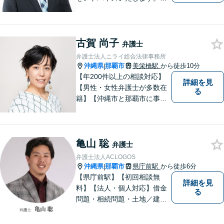
底したリーガルサービスを提
供します。
古賀 尚子
弁護士
弁護士法人ニライ総合法律事務所
沖縄県
那覇市
美栄橋駅
から徒歩10分
|
【年200件以上の相談対応】
詳細を見
【男性・女性弁護士が多数在
る
籍】【沖縄市と那覇市に事務
所あり】離婚問題、相続問
題、労働雇用、刑事事件、企
業法務・企業側労働「沖縄な
亀山 聡
らではの習慣」を熟知した弁
弁護士
護士が多数在籍。
弁護士法人ACLOGOS
沖縄県
那覇市
県庁前駅
から徒歩6分
|
【県庁前駅】【初回相談無
詳細を見
料】【法人・個人対応】借金
る
問題・相続問題・土地／建物
／建築紛争・企業法務・事業
承継なら弁護士法人アクロゴ