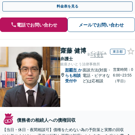
時間がかかっている場合は、お早めにご相談ください。
料金表を見る
電話でお問い合わせ
メールでお問い合わせ
齋藤 健博
東京都
インタビュ
ーを見る
弁護士
銀座さいとう法律事務所
営業時間：0
那覇市
か
面談方法(対面・
らも相談
電話・ビデオな
6:00~23:55
受付中
ど)は応相談
（平日）
債務者の相続人への債権回収
【当日・休日・夜間相談可】債権をためない為の予防策と実際の回収