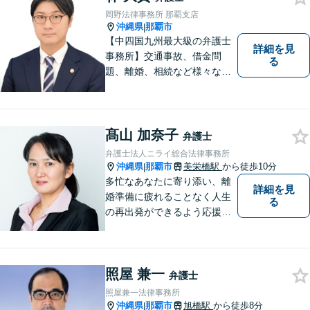
岡野法律事務所 那覇支店
沖縄県
那覇市
|
【中四国九州最大級の弁護士
詳細を見
事務所】交通事故、借金問
る
題、離婚、相続など様々な問
題について、「何度でも無
料」の相談を行っています！
まずはお気軽にご相談くださ
い！
髙山 加奈子
弁護士
弁護士法人ニライ総合法律事務所
沖縄県
那覇市
美栄橋駅
から徒歩10分
|
多忙なあなたに寄り添い、離
詳細を見
婚準備に疲れることなく人生
る
の再出発ができるよう応援し
ます。
照屋 兼一
弁護士
照屋兼一法律事務所
沖縄県
那覇市
旭橋駅
から徒歩8分
|