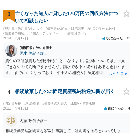
めた方が良いと思います。
3
亡くなった知人に貸した170万円の回収方法につ
いて相談したい
#契約書・借用書なし
#相手(債務者)の所在・財産調査
#内容証明作成送付
#債務者の相続人
#個人・プライベート
#債権回収代行
2024年7月19日
役にたった
11
債権回収に強い弁護士
黒木 佐紀
弁護士
貸付の立証は貸した側が行うことになります。証拠については、拝見
できないので判断できませんが、請求できる可能性はあると思われま
す。 すでに亡くなっており、相手方の相続人に法定相続分に応じて請
求していくことになりますが、相続人が相続放棄すると請求すること
が難しくなります。 お早めに相続人に請求していくか、それが難しい
場合は、弁護士に相談されるのがよろしいかと思います。
4
相続放棄したのに固定資産税納税通知書が届く
#固定資産税
#相続放棄
#債務者の相続人
#M&A・事業承継
2021年4月16日
役にたった
6
内藤 政信
弁護士
相続放棄受理証明書を家裁に申請して、証明書を送るといいでしょ