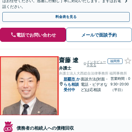
はお任せください。迅速に行動し丁寧に対応いたします。まずはお電
話ください。
料金表を見る
電話でお問い合わせ
メールで面談予約
齋藤 遼
福岡県
インタビュー
を見る
弁護士
弁護士法人大西総合法律事務所 福岡事務所
営業時間：0
那覇市
か
面談方法(対面・
らも相談
電話・ビデオな
9:30~20:00
受付中
ど)は応相談
（平日）
債務者の相続人への債権回収