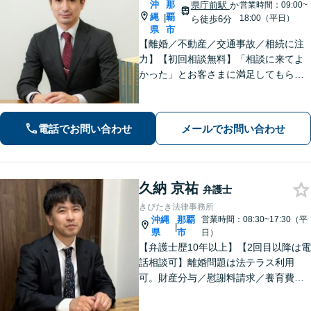
沖
那
県庁前駅
か
営業時間：09:00~
縄
覇
|
18:00（平日）
ら徒歩6分
県
市
【離婚／不動産／交通事故／相続に注
力】【初回相談無料】「相談に来てよ
かった」とお客さまに満足してもらう
ことを大切にしています！沖縄にお住
まいの方・中小企業の方を支えるべ
く、丁寧なヒアリングで皆様のお気持
電話でお問い合わせ
メールでお問い合わせ
ちに寄り添います。
久納 京祐
弁護士
きびたき法律事務所
沖縄
那覇
営業時間：08:30~17:30（平
|
県
市
日）
【弁護士歴10年以上】【2回目以降は電
話相談可】離婚問題は法テラス利用
可。財産分与／慰謝料請求／養育費な
どを中心に対応。相続トラブルは、遺
産分割協議／遺留分、トートーメーの