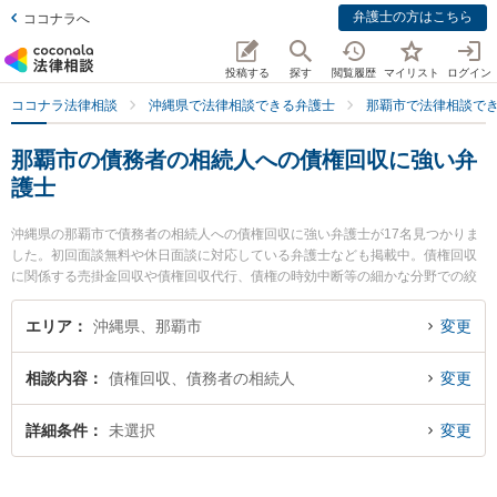
弁護士の方はこちら
ココナラへ
投稿する
探す
閲覧履歴
マイリスト
ログイン
ココナラ法律相談
沖縄県で法律相談できる弁護士
那覇市で法律相談で
那覇市の債務者の相続人への債権回収に強い弁
護士
沖縄県の那覇市で債務者の相続人への債権回収に強い弁護士が17名見つかりま
した。初回面談無料や休日面談に対応している弁護士なども掲載中。債権回収
に関係する売掛金回収や債権回収代行、債権の時効中断等の細かな分野での絞
り込み検索もでき便利です。特に企業のための法律事務所THREEUPの福本 龍
之介弁護士やアビリス法律事務所の上間 貞史弁護士、弁護士法人ACLOGOSの
エリア
沖縄県、那覇市
変更
桜井 愛弁護士のプロフィール情報や弁護士費用、強みなどが注目されていま
す。『那覇市で土日や夜間に発生した債務者の相続人への債権回収のトラブル
相談内容
債権回収、債務者の相続人
変更
を今すぐに弁護士に相談したい』『債務者の相続人への債権回収のトラブル解
決の実績豊富な近くの弁護士を検索したい』『初回相談無料で債務者の相続人
への債権回収を法律相談できる那覇市内の弁護士に相談予約したい』などでお
詳細条件
未選択
変更
困りの相談者さんにおすすめです。