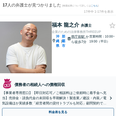
17
人の弁護士が見つかりました
(検索結果について詳しくは
こちら
)
17件中 1-17件を表示
福本 龍之介
弁護士
企業のための法律事務所THREEUP
沖
那
県庁前駅
か
営業時間：10:00~
縄
覇
|
19:00（平日）
ら徒歩7分
県
市
債務者の相続人への債権回収
【事業者専用窓口】【即日対応可／ご相談料はご依頼時に着手金へ充
当】売掛金・請負代金の未回収を早期解決！製造業／建設・内装／電
気設備ほか実績多数「経営者間の貸付トラブルも対応」顧問契約で未
回収の予防まで【休日・夜間・オンライン相談可】
料金表を見る