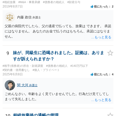
#相続放棄
#M&A・事業承継
#債務者の相続人
#財産分与
2019年8月7日
役にたった
2
内藤 政信
弁護士
父親の病院代でしたら、父の遺産で払っても、放棄は できます。 承認
にはなりません。 あなたのお金で払うのはもちろん、承認にはなりま
せん。
9
妹が、同級生に恐喝されました。証拠は、ありま
すが訴えられますか？
#相手(債務者)の所在・財産調査
#債務者の相続人
#140万円以下
#契約書・借用書なし
#個人・プライベート
2025年6月8日
役にたった
4
関 大河
弁護士
ごめんなさい。年齢をよく見ていませんでした。行為だけ見てしてし
まって失礼しました。
10
相続放棄後の通帳の管理