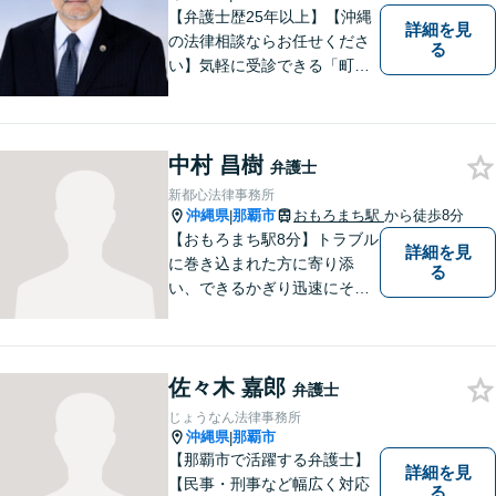
【弁護士歴25年以上】【沖縄
詳細を見
の法律相談ならお任せくださ
る
い】気軽に受診できる「町医
者」のような弁護士でありた
いと思っています。豊富な経
験により培ったノウハウを活
中村 昌樹
かし、ひとりでも多く悩まれ
弁護士
ている方を救います。ぜひご
新都心法律事務所
相談ください。
沖縄県
那覇市
おもろまち駅
から徒歩8分
|
【おもろまち駅8分】トラブル
詳細を見
に巻き込まれた方に寄り添
る
い、できるかぎり迅速にそし
て最善の解決を図るべく、常
に全力で取り組んでおりま
す。企業法務、土地問題、離
佐々木 嘉郎
婚、借金、相続、交通事故
弁護士
等、生活上のトラブルがござ
じょうなん法律事務所
いましたら、お気軽にご相談
沖縄県
那覇市
|
下さい。
【那覇市で活躍する弁護士】
詳細を見
【民事・刑事など幅広く対応
る