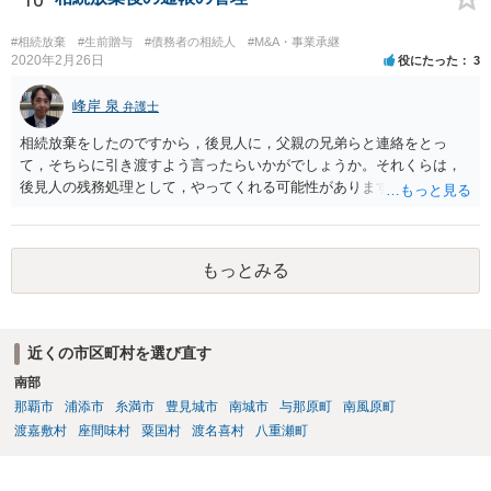
#相続放棄
#生前贈与
#債務者の相続人
#M&A・事業承継
2020年2月26日
役にたった
3
峰岸 泉
弁護士
相続放棄をしたのですから，後見人に，父親の兄弟らと連絡をとっ
て，そちらに引き渡すよう言ったらいかがでしょうか。それくらは，
後見人の残務処理として，やってくれる可能性があります。 ただ，通
帳を預かっていたからといって，何か不利になることもありません。
もっとみる
近くの市区町村を選び直す
南部
那覇市
浦添市
糸満市
豊見城市
南城市
与那原町
南風原町
渡嘉敷村
座間味村
粟国村
渡名喜村
八重瀬町