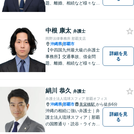
題、離婚、相続など様々な問
題について、「何度でも無
料」の相談を行っています！
まずはお気軽にご相談くださ
い！
中根 康太
弁護士
岡野法律事務所 那覇支店
沖縄県
那覇市
|
【中四国九州最大級の弁護士
詳細を見
事務所】交通事故、借金問
る
題、離婚、相続など様々な問
題について、「何度でも無
料」の相談を行っています！
まずはお気軽にご相談くださ
い！
絹川 恭久
弁護士
弁護士法人琉球スフィア 那覇オフィス
沖縄県
那覇市
美栄橋駅
から徒歩6分
|
沖縄の相続に強い弁護士｜弁
詳細を見
護士法人琉球スフィア｜那覇
る
の国際通り・読谷・ライカム
の3店舗ある沖縄最大級の法律