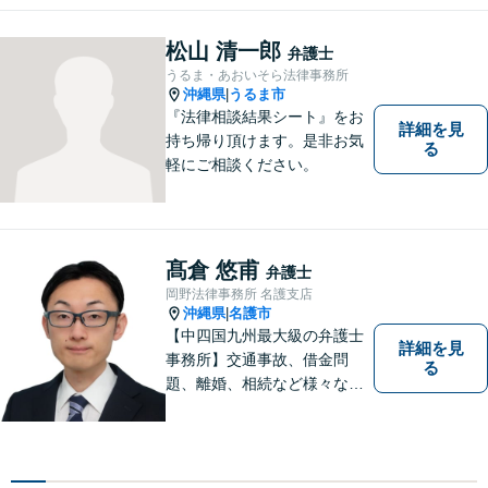
まずはお気軽にご相談くださ
い！
松山 清一郎
弁護士
うるま・あおいそら法律事務所
沖縄県
うるま市
|
『法律相談結果シート』をお
詳細を見
持ち帰り頂けます。是非お気
る
軽にご相談ください。
髙倉 悠甫
弁護士
岡野法律事務所 名護支店
沖縄県
名護市
|
【中四国九州最大級の弁護士
詳細を見
事務所】交通事故、借金問
る
題、離婚、相続など様々な問
題について、「何度でも無
料」の相談を行っています！
まずはお気軽にご相談くださ
い！