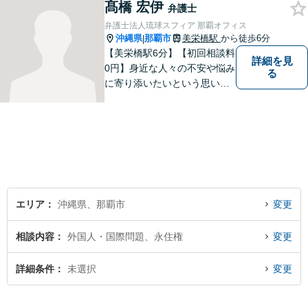
髙橋 宏伊
た。 複雑な問題を一つの窓口
弁護士
で解決できる存在を目指し、
弁護士法人琉球スフィア 那覇オフィス
日々研鑽を重ねています。
沖縄県
那覇市
美栄橋駅
から徒歩6分
|
【美栄橋駅6分】【初回相談料
詳細を見
0円】身近な人々の不安や悩み
る
に寄り添いたいという思いか
ら、弁護士を志しました。 人
生を左右する法律問題に真摯
に向き合い、最善の解決を目
指すことが私の信念です。
【休日面談可】
エリア
沖縄県、那覇市
変更
相談内容
外国人・国際問題、永住権
変更
詳細条件
未選択
変更