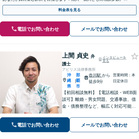
やかな連絡と粘り強い交渉を徹底【休日・夜間相談可】
料金表を見る
電話でお問い合わせ
メールでお問い合わせ
上間 貞史
弁
インタビューを
見る
護士
アビリス法律事務所
沖
那
壺川駅
から
営業時間：本
縄
覇
|
日定休日
徒歩9分
県
市
【初回相談無料】【電話相談・WEB面
談可】離婚・男女問題、交通事故、借
金・債務整理など、幅広く対応可能で
す。地域密着型の法律事務所で、ご相
談しやすい対応体制を整備していま
電話でお問い合わせ
メールでお問い合わせ
す。抱えているお悩みを解決いたしま
すので、お気軽にお問い合わせくださ