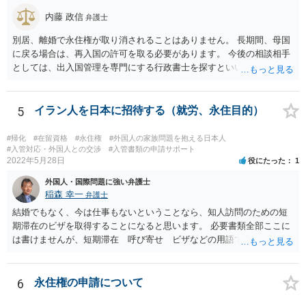
内藤 政信
弁護士
別居、離婚で永住権が取り消されることはありません。 長期間、母国
に戻る場合は、再入国の許可を取る必要があります。 今後の相談相手
としては、出入国管理を専門にする行政書士を探すといいでしょう。
5
イラン人を日本に招待する（就労、永住目的）
#帰化
#在留資格
#永住権
#外国人の家族問題を抱える日本人
#入管対応・外国人との交渉
#入管書類の申請サポート
2022年5月28日
役にたった
1
外国人・国際問題に強い弁護士
稲森 幸一
弁護士
結婚でもなく、今は仕事もないということなら、知人訪問のための短
期滞在のビザを取得することになると思います。 必要書類全部ここに
は書けませんが、短期滞在 呼び寄せ ビザなどの用語で検索すると
あなたが日本で用意する物と本人が自分で用意するものが出てきま
す。 それらを揃えて、イランにある日本大使館ににビザを申請するこ
とになります。 期間は通常９０日、３０日、あるいは１５日ですが、
6
永住権の申請について
今はコロナもあり刻々と状況が変わっているので、事前に外務省や大