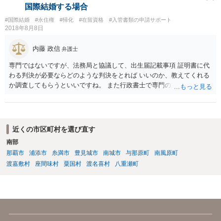
国際結婚する場合
#国際結婚
#永住権
#帰化
#在留資格
#入管書類の申請サポート
2018年8月8日
内藤 政信
弁護士
専門ではないですが、法務局と協議して、出生届記載事項 証明書に代
わる判決が必要ならどのような判決をとれば いいのか、教えてくれる
か調査してもらうといいですね。 また行政書士で専門の方がいそうな
ので、探して聞いても いいですね。
近くの市区町村を選び直す
南部
那覇市
浦添市
糸満市
豊見城市
南城市
与那原町
南風原町
渡嘉敷村
座間味村
粟国村
渡名喜村
八重瀬町