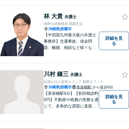
事務所｜国際相続案件の実績
多数｜国内外問わず相続案件
林 大貴
を手掛けていきたいと思って
弁護士
おります。どうぞよろしくお
岡野法律事務所 那覇支店
願いします。
沖縄県
那覇市
|
【中四国九州最大級の弁護士
詳細を見
事務所】交通事故、借金問
る
題、離婚、相続など様々な問
題について、「何度でも無
料」の相談を行っています！
まずはお気軽にご相談くださ
い！
川村 鎌三
弁護士
弁護士法人琉球スフィア 那覇オフィス
沖縄県
那覇市
美栄橋駅
から徒歩6分
|
【美栄橋駅6分】【初回相談料
詳細を見
0円】不動産や税務の実務を通
る
じて、多角的な課題に直面す
る依頼者を支えるには、法律
面からの支援が不可欠である
と痛感し、弁護士を志しまし