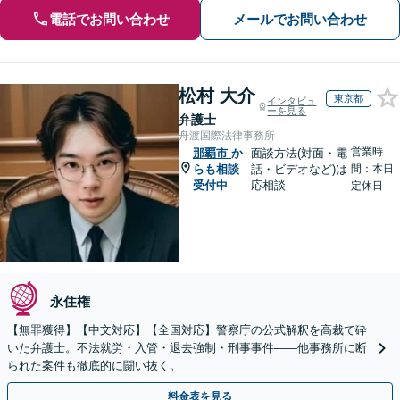
電話でお問い合わせ
メールでお問い合わせ
松村 大介
東京都
インタビュ
ーを見る
弁護士
舟渡国際法律事務所
営業時
那覇市
か
面談方法(対面・電
らも相談
話・ビデオなど)は
間：本日
受付中
応相談
定休日
永住権
【無罪獲得】【中文対応】【全国対応】警察庁の公式解釈を高裁で砕
いた弁護士。不法就労・入管・退去強制・刑事事件——他事務所に断
られた案件も徹底的に闘い抜く。
料金表を見る