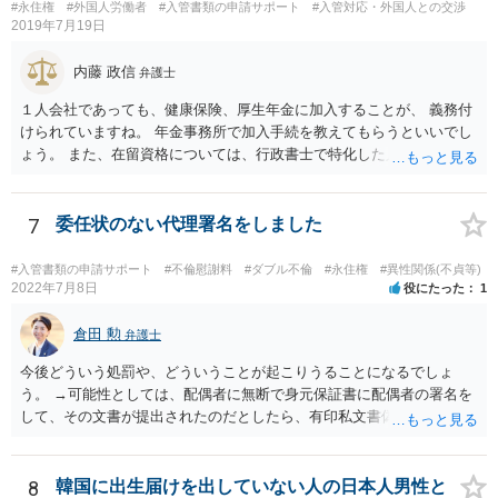
使館に問い合わせたほうがいいかもしれません。ネットでの情報収集
#永住権
#外国人労働者
#入管書類の申請サポート
#入管対応・外国人との交渉
もしたほうがいいと思います
2019年7月19日
内藤 政信
弁護士
１人会社であっても、健康保険、厚生年金に加入することが、 義務付
けられていますね。 年金事務所で加入手続を教えてもらうといいでし
ょう。 また、在留資格については、行政書士で特化した人が何人も い
るので、まずは、そこから情報を得る方が先ですね。 弁護士で得意な
人は少ないですね。
7
委任状のない代理署名をしました
#入管書類の申請サポート
#不倫慰謝料
#ダブル不倫
#永住権
#異性関係(不貞等)
2022年7月8日
役にたった
1
倉田 勲
弁護士
今後どういう処罰や、どういうことが起こりうることになるでしょ
う。 →可能性としては、配偶者に無断で身元保証書に配偶者の署名を
して、その文書が提出されたのだとしたら、有印私文書偽造・同行使
罪が成立する可能性があります。 法定刑は3月以上5年以下の懲役刑が
規定されています。
8
韓国に出生届けを出していない人の日本人男性と