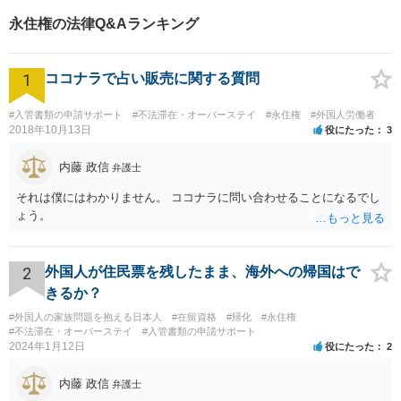
永住権の法律Q&Aランキング
1
ココナラで占い販売に関する質問
#入管書類の申請サポート
#不法滞在・オーバーステイ
#永住権
#外国人労働者
2018年10月13日
役にたった
3
内藤 政信
弁護士
それは僕にはわかりません。 ココナラに問い合わせることになるでし
ょう。
2
外国人が住民票を残したまま、海外への帰国はで
きるか？
#外国人の家族問題を抱える日本人
#在留資格
#帰化
#永住権
#不法滞在・オーバーステイ
#入管書類の申請サポート
2024年1月12日
役にたった
2
内藤 政信
弁護士