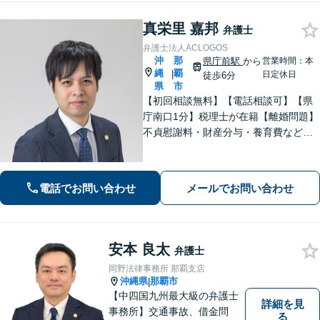
い。
真栄里 嘉邦
弁護士
弁護士法人ACLOGOS
沖
那
県庁前駅
から
営業時間：本
縄
覇
|
日定休日
徒歩6分
県
市
【初回相談無料】【電話相談可】【県
庁南口1分】税理士が在籍【離婚問題】
不貞慰謝料・財産分与・養育費など。
協議・調停・別居中、どの段階でもご
相談ください【不動産】賃料増額（減
額）・明け渡し請求・立退料増額など
電話でお問い合わせ
メールでお問い合わせ
に対応。交渉から訴訟までお任せくだ
さい。
安本 良太
弁護士
岡野法律事務所 那覇支店
沖縄県
那覇市
|
【中四国九州最大級の弁護士
詳細を見
事務所】交通事故、借金問
る