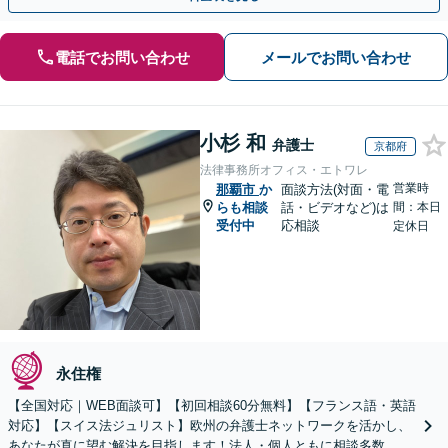
電話でお問い合わせ
メールでお問い合わせ
小杉 和
弁護士
京都府
法律事務所オフィス・エトワレ
営業時
那覇市
か
面談方法(対面・電
らも相談
話・ビデオなど)は
間：本日
受付中
応相談
定休日
永住権
【全国対応｜WEB面談可】【初回相談60分無料】【フランス語・英語
対応】【スイス法ジュリスト】欧州の弁護士ネットワークを活かし、
あなたが真に望む解決を目指します！法人・個人ともに相談多数。細