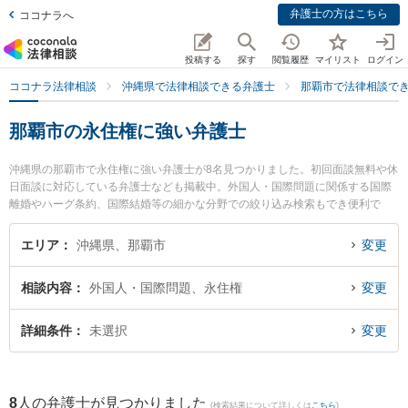
弁護士の方はこちら
ココナラへ
投稿する
探す
閲覧履歴
マイリスト
ログイン
ココナラ法律相談
沖縄県で法律相談できる弁護士
那覇市で法律相談で
那覇市の永住権に強い弁護士
沖縄県の那覇市で永住権に強い弁護士が8名見つかりました。初回面談無料や休
日面談に対応している弁護士なども掲載中。外国人・国際問題に関係する国際
離婚やハーグ条約、国際結婚等の細かな分野での絞り込み検索もでき便利で
す。特にアビリス法律事務所の上間 貞史弁護士や弁護士法人ACLOGOSの真栄
里 嘉邦弁護士、岡野法律事務所 那覇支店の安本 良太弁護士のプロフィール情
エリア
沖縄県、那覇市
変更
報や弁護士費用、強みなどが注目されています。『那覇市で土日や夜間に発生
した永住権のトラブルを今すぐに弁護士に相談したい』『永住権のトラブル解
相談内容
外国人・国際問題、永住権
変更
決の実績豊富な近くの弁護士を検索したい』『初回相談無料で永住権を法律相
談できる那覇市内の弁護士に相談予約したい』などでお困りの相談者さんにお
すすめです。
詳細条件
未選択
変更
8
人の弁護士が見つかりました
(検索結果について詳しくは
こちら
)