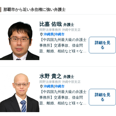
那覇市から近い永住権に強い弁護士
比嘉 佑哉
弁護士
岡野法律事務所 沖縄中部支店
沖縄県
沖縄市
|
【中四国九州最大級の弁護士
詳細を見
事務所】交通事故、借金問
る
題、離婚、相続など様々な問
題について、「何度でも無
料」の相談を行っています！
まずはお気軽にご相談くださ
い！
水野 貴之
弁護士
岡野法律事務所 沖縄中部支店
沖縄県
沖縄市
|
【中四国九州最大級の弁護士
詳細を見
事務所】交通事故、借金問
る
題、離婚、相続など様々な問
題について、「何度でも無
料」の相談を行っています！