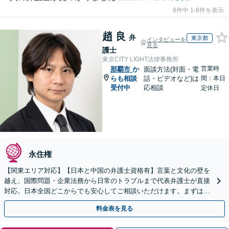
8件中 1-8件を表示
趙 良
弁
東京都
インタビューを
見る
護士
東京CITY LIGHT法律事務所
営業時
那覇市
か
面談方法(対面・電
らも相談
話・ビデオなど)は
間：本日
受付中
応相談
定休日
永住権
【関東エリア対応】【日本と中国の弁護士資格有】言葉と文化の壁を
越え、国際問題・企業法務から日常のトラブルまで代表弁護士が直接
対応。日本全国どこからでも安心してご相談いただけます。まずは一
歩を踏み出してみませんか。【初回相談無料】
料金表を見る