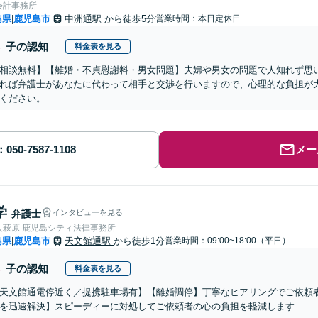
会計事務所
島県
鹿児島市
中洲通駅
から徒歩5分
営業時間：本日定休日
|
子の認知
料金表を見る
相談無料】【離婚・不貞慰謝料・男女問題】夫婦や男女の問題で人知れず思
れば弁護士があなたに代わって相手と交渉を行いますので、心理的な負担が
ください。
メー
学
弁護士
インタビューを見る
人萩原 鹿児島シティ法律事務所
島県
鹿児島市
天文館通駅
から徒歩1分
営業時間：09:00~18:00（平日）
|
子の認知
料金表を見る
天文館通電停近く／提携駐車場有】【離婚調停】丁寧なヒアリングでご依頼
を迅速解決】スピーディーに対処してご依頼者の心の負担を軽減します