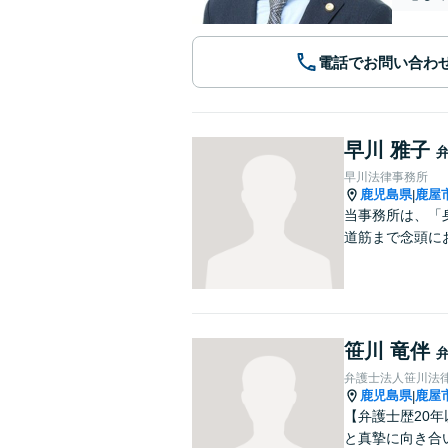
電話でお問い合わ
早川 雅子
早川法律事務所
鹿児島県
鹿屋
|
当事務所は、「
道筋まで念頭に
笹川 竜伴
弁護士法人笹川法律
鹿児島県
鹿屋
|
【弁護士歴20
と真摯に向き合