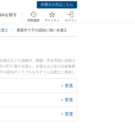
弁護士の方はこちら
&Aを探す
閲覧履歴
マイリスト
ログイン
弁護士
鹿屋市で子の認知に強い弁護士
つ弁護士なども掲載中。離婚・男女問題に関係す
所の早川 雅子弁護士、弁護士法人笹川法律事務
た子の認知のトラブルを今すぐに弁護士に相談し
の弁護士に相談予約したい』などでお困りの相談
変更
変更
変更