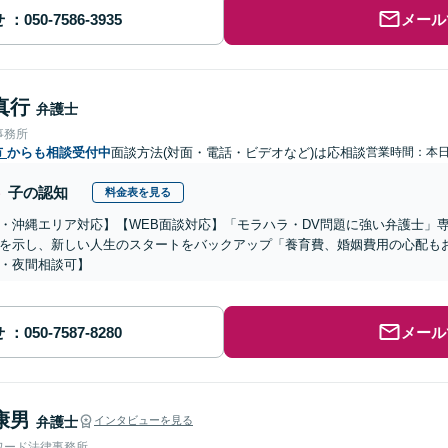
せ
メール
真行
弁護士
事務所
市
からも相談受付中
面談方法(対面・電話・ビデオなど)は応相談
営業時間：本
子の認知
料金表を見る
・沖縄エリア対応】【WEB面談対応】「モラハラ・DV問題に強い弁護士」
を示し、新しい人生のスタートをバックアップ「養育費、婚姻費用の心配も
・夜間相談可】
せ
メール
康男
弁護士
インタビューを見る
ワード法律事務所