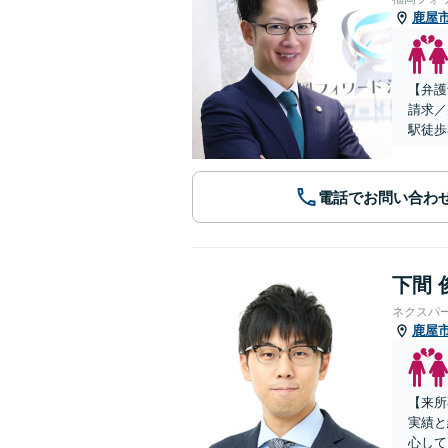
鹿屋
【弁護
請求／
駅徒歩
電話でお問い合わ
下間 
ネクスパ
鹿屋
【来所
実績と
心して