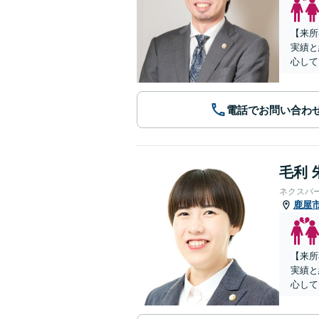
【来所
実績と
心して
電話でお問い合わ
毛利 
ネクスパ
鹿屋
【来所
実績と
心して