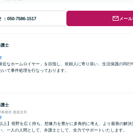
せ
メール
弁護士
市
身近なホームロイヤー」を目指し、依頼人に寄り添い、生活保護の同行
おいて事件処理を行なっております。
弁護士
事務所 鹿屋支所
市
年以上】視野を広く持ち、想像力を豊かに多角的に考え、より最善の解決
い、一人の人間として、弁護士として、全力でサポートいたします。