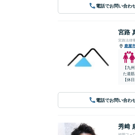
電話でお問い合わ
宮路 
宮路法律
鹿屋
【九州
た道筋
【休日
電話でお問い合わ
秀﨑 
福岡フォ