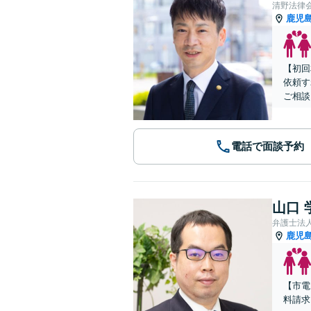
清野法律
鹿児
【初回
依頼す
ご相談
電話で面談予約
山口 
弁護士法
鹿児
【市電
料請求