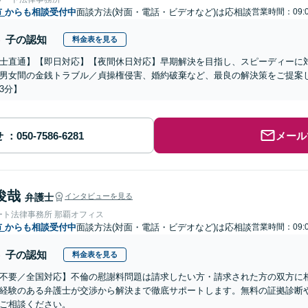
市
からも相談受付中
面談方法(対面・電話・ビデオなど)は応相談
営業時間：09:
子の認知
料金表を見る
士直通】【即日対応】【夜間休日対応】早期解決を目指し、スピーディーに対応
男女間の金銭トラブル／貞操権侵害、婚約破棄など、最良の解決策をご提案
3分】
せ
メール
俊哉
弁護士
インタビューを見る
ート法律事務所 那覇オフィス
市
からも相談受付中
面談方法(対面・電話・ビデオなど)は応相談
営業時間：09:0
子の認知
料金表を見る
不要／全国対応】不倫の慰謝料問題は請求したい方・請求された方の双方に
経験のある弁護士が交渉から解決まで徹底サポートします。無料の証拠診断
ご相談ください。