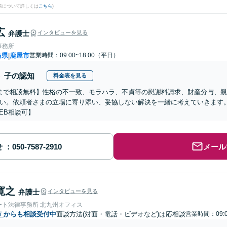
果について詳しくは
こちら
)
広
弁護士
インタビューを見る
事務所
島県
鹿屋市
営業時間：09:00~18:00（平日）
|
子の認知
料金表を見る
まで相談無料】性格の不一致、モラハラ、不貞等の慰謝料請求、財産分与、
い。依頼者さまの立場に寄り添い、妥協しない解決を一緒に考えていきます
EB相談可】
せ
メール
寛之
弁護士
インタビューを見る
ート法律事務所 北九州オフィス
市
からも相談受付中
面談方法(対面・電話・ビデオなど)は応相談
営業時間：09:0