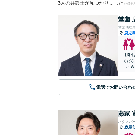
3
人の弁護士が見つかりました
(検索結
堂薗 
堂薗法律
鹿児
【3回
くださ
ル・W
電話でお問い合わ
藤家 
ネクスパ
鹿屋