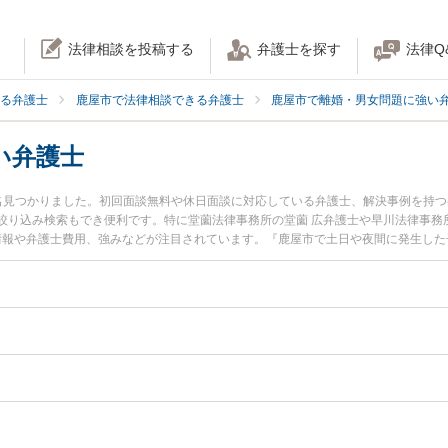
法律相談を投稿する
弁護士を探す
法律Q
る弁護士
鹿屋市で法律相談できる弁護士
鹿屋市で離婚・男女問題に強い
い弁護士
名見つかりました。初回面談無料や休日面談に対応している弁護士、解決事例を持
絞り込み検索もでき便利です。特に堂薗法律事務所の堂薗 広弁護士や早川法律事務
ル情報や弁護士費用、強みなどが注目されています。『鹿屋市で土日や夜間に発生し
近くの弁護士を検索したい』『初回相談無料で子の認知を法律相談できる鹿屋市内