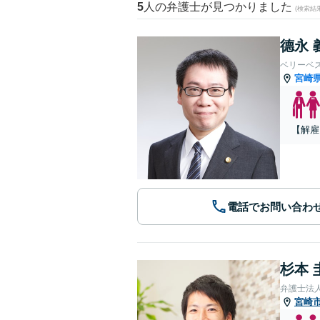
5
人の弁護士が見つかりました
(検索結
德永 
ベリーベ
宮崎
【解雇
電話でお問い合わ
杉本 
弁護士法
宮崎