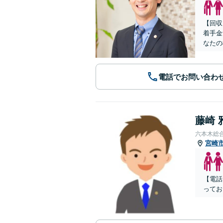
【回収
着手金
なたの
電話でお問い合わ
藤崎 
六本木総
宮崎
【電話
ってお