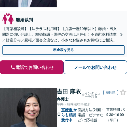
離婚裁判
【電話相談可】【法テラス利用可】【弁護士歴10年以上】離婚・男女
問題に強い弁護士。離婚協議・調停の交渉はお任せ！不貞慰謝料請求
／財産分与／親権／面会交流など、小さなお悩みもお気軽にご相談く
ださい【夜間・休日面談可】【完全個室】【赤坂駅1分】
料金表を見る
電話でお問い合わせ
メールでお問い合わせ
吉田 麻衣
福岡県
インタビュ
ーを見る
弁護士
平井・柏﨑法律事務所
営業時間：0
宮崎市
か
面談方法(対面・
らも相談
電話・ビデオな
9:30~16:00
受付中
ど)は応相談
（平日）