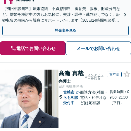
【初回相談無料】離婚協議、不貞慰謝料、養育費、親権、財産分与な
ど。離婚を検討中の方もお気軽に。交渉・調停・裁判だけでなく、証
拠収集の段階から親身にサポートいたします【365日24時間相談受
付】【赤坂駅3分】【男女の弁護士が在籍】
料金表を見る
電話でお問い合わせ
メールでお問い合わせ
髙瀬 真哉
熊本県
インタビュ
ーを見る
弁護士
田迎法律事務所
営業時間：0
宮崎市
か
面談方法(対面・
らも相談
電話・ビデオな
9:00~21:00
受付中
ど)は応相談
（平日）