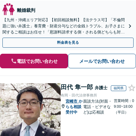
離婚裁判
【九州・沖縄エリア対応】【初回相談無料】【法テラス可】「不倫問
題に強い弁護士」養育費・財産分与などの金銭トラブル、お子さまに
関するご相談はお任せ！「慰謝料請求する側・される側どちらも対応
可」【子連れ相談可】【休日・夜間相談可】【駐車場あり】
料金表を見る
電話でお問い合わせ
メールでお問い合わせ
田代 隼一郎
弁護士
福岡県
有岡・田代法律事務所
営業時間：0
宮崎市
か
面談方法(対面・
らも相談
電話・ビデオな
9:00~18:00
受付中
ど)は応相談
（平日）