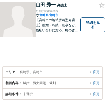
にご相談ください。迅速・適
山田 秀一
弁護士
切な解決を目指し尽力しま
あおば法律事務所
す。
宮崎県
宮崎市
|
【宮崎市の地域密着型弁護
詳細を見
士】離婚・相続・刑事など、
る
幅広い分野に対応。町の皆様
を平穏な暮らしへと導きま
す。問題はお一人で抱え込む
ことなく、お気軽にご相談く
ださい。きっと道が開けま
す。
エリア
宮崎県、宮崎市
変更
相談内容
離婚・男女問題、裁判
変更
詳細条件
未選択
変更