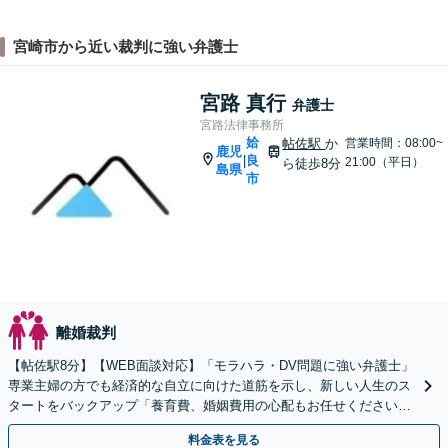
宮崎市から近い裁判に強い弁護士
宮路 真行
弁護士
宮路法律事務所
姶
帖佐駅
か
営業時間：08:00~
鹿児
良
|
21:00（平日）
ら徒歩8分
島県
市
離婚裁判
【帖佐駅8分】【WEB面談対応】「モラハラ・DV問題に強い弁護士」
専業主婦の方でも経済的な自立に向けた道筋を示し、新しい人生のス
タートをバックアップ「養育費、婚姻費用の心配もお任せください」
経営者特有の離婚問題に対応【休日・夜間相談可】
料金表を見る