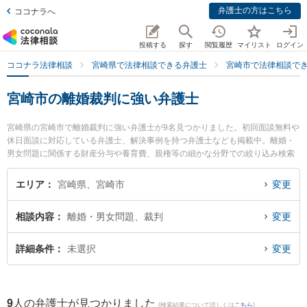
弁護士の方はこちら
ココナラへ
投稿する
探す
閲覧履歴
マイリスト
ログイン
ココナラ法律相談
宮崎県で法律相談できる弁護士
宮崎市で法律相談で
宮崎市の離婚裁判に強い弁護士
宮崎県の宮崎市で離婚裁判に強い弁護士が9名見つかりました。初回面談無料や
休日面談に対応している弁護士、解決事例を持つ弁護士なども掲載中。離婚・
男女問題に関係する財産分与や養育費、親権等の細かな分野での絞り込み検索
もでき便利です。特にベリーベスト法律事務所 宮崎オフィスの德永 義夫弁護士
やAXIS法律事務所の内山 悠太郎弁護士、宮崎東洋法律事務所の西迫 広夢弁護
エリア
宮崎県、宮崎市
変更
士のプロフィール情報や弁護士費用、強みなどが注目されています。『宮崎市
で土日や夜間に発生した離婚裁判のトラブルを今すぐに弁護士に相談したい』
相談内容
離婚・男女問題、裁判
変更
『離婚裁判のトラブル解決の実績豊富な近くの弁護士を検索したい』『初回相
談無料で離婚裁判を法律相談できる宮崎市内の弁護士に相談予約したい』など
でお困りの相談者さんにおすすめです。
詳細条件
未選択
変更
9
人の弁護士が見つかりました
(検索結果について詳しくは
こちら
)