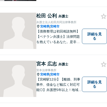
利益を受けている人を救済す
ることを目指しています。何
が依頼者にとって最善の結果
松田 公利
弁護士
であるかだけを考え依頼者に
弁護士法人松田共同法律事務所
提案しています。
宮崎県
宮崎市
|
【債務整理は初回相談無料】
詳細を見
【ベテラン弁護士】法律問題
る
を抱えているあなた。是非一
度ご相談ください。
宮本 広志
弁護士
宮本法律事務所
宮崎県
宮崎市
|
【宮崎駅12分】【離婚、刑事
詳細を見
事件、借金など幅広く対応可
る
能◎】弁護歴5年以上！地域に
密着し、一人一人に向き合い
事件を解決してまいります。
お困りごとがあれば、お気軽