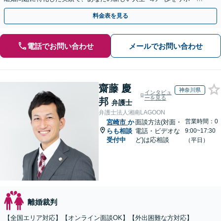
します。毅然とした対応で、正当な権利を守り抜きます。
料金表を見る
電話でお問い合わせ
メールでお問い合わせ
齋藤 慶
神奈川県
インタビュ
ーを見る
邦
弁護士
弁護士法人湘南LAGOON
営業時間：0
宮崎市
か
面談方法(対面・
らも相談
電話・ビデオな
9:00~17:30
受付中
ど)は応相談
（平日）
離婚裁判
【全国エリア対応】【オンライン面談OK】【外出困難な方対応】