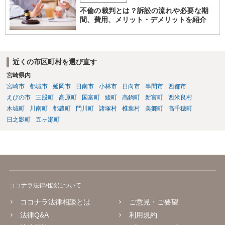
不倫の裁判とは？訴訟の流れや必要な期
間、費用、メリット・デメリットを紹介
近くの市区町村を選び直す
宮崎県内
宮崎市
都城市
延岡市
日南市
小林市
日向市
串間市
西都市
えびの市
三股町
高原町
国富町
綾町
高鍋町
新富町
西米良村
木城町
川南町
都農町
門川町
諸塚村
椎葉村
美郷町
高千穂町
日之影町
五ヶ瀬町
ココナラ法律相談について
ココナラ法律相談とは
ご意見・ご要望
法律Q&A
利用規約