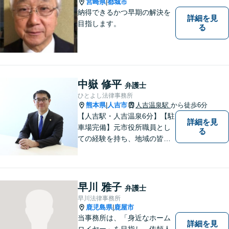
宮崎県
都城市
|
ださい。
納得できるかつ早期の解決を
詳細を見
目指します。
る
中嶽 修平
弁護士
ひとよし法律事務所
熊本県
人吉市
人吉温泉駅
から徒歩6分
|
【人吉駅・人吉温泉6分】【駐
詳細を見
車場完備】元市役所職員とし
る
ての経験を持ち、地域の皆さ
まの暮らしに近い立場で多く
の声に触れてきました。人
吉・球磨地域の方々のため、
懇切丁寧に対応し、解決を目
早川 雅子
弁護士
指します【LINE対応】
早川法律事務所
鹿児島県
鹿屋市
|
当事務所は、「身近なホーム
詳細を見
ロイヤー」を目指し、依頼人