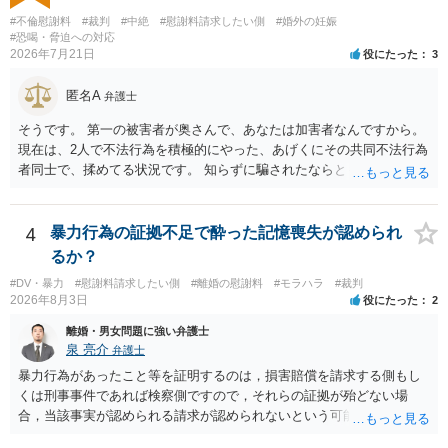
すが、 和解であれば柔軟な解決が可能ですので、その場合は分割払
#不倫慰謝料
#裁判
#中絶
#慰謝料請求したい側
#婚外の妊娠
いにより支払うことも十分可能です。 ⑤ このような事情であれば、私
#恐喝・脅迫への対応
は120万円のみ和解交渉を続けるべきでしょうか。 ⇒ご相談者様の認
2026年7月21日
役にたった
3
識を前提にすれば、１００万円も含めて返済する必要はないと考えら
れるため、 120万円のみについて交渉を続けることがベターかと存じ
匿名A
弁護士
ます。
そうです。 第一の被害者が奥さんで、あなたは加害者なんですから。
現在は、2人で不法行為を積極的にやった、あげくにその共同不法行為
者同士で、揉めてる状況です。 知らずに騙されたならともか
く・・・。 それでも経緯を考えれば多少は、その男よりは同情できる
というだけですから。
4
暴力行為の証拠不足で酔った記憶喪失が認められ
るか？
#DV・暴力
#慰謝料請求したい側
#離婚の慰謝料
#モラハラ
#裁判
2026年8月3日
役にたった
2
離婚・男女問題に強い弁護士
泉 亮介
弁護士
暴力行為があったこと等を証明するのは，損害賠償を請求する側もし
くは刑事事件であれば検察側ですので，それらの証拠が殆どない場
合，当該事実が認められる請求が認められないという可能性はあるで
しょう。