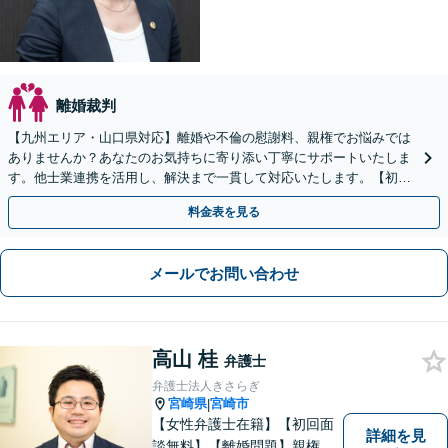
離婚裁判
【九州エリア・山口県対応】離婚や不倫の慰謝料、親権でお悩みでは
ありませんか？あなたのお気持ちに寄り添い丁寧にサポートいたしま
す。他士業連携を活用し、解決まで一貫して対応いたします。【初回
相談60分無料】
料金表を見る
メールでお問い合わせ
高山 桂
弁護士
弁護士法人きさらぎ
宮崎県
宮崎市
|
【女性弁護士在籍】【初回面
詳細を見
談無料】【離婚問題】親権、