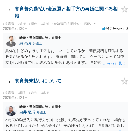
5
養育費の過払い金返還と相手方の再婚に関する相
談
#養育費
#親権
#調停
#裁判
#婚姻費用(別居中の生活費など)
2026年7月30日
役にたった
2
離婚・男女問題に強い弁護士
泉 亮介
弁護士
具体的にどのような主張をお互いにしているか、調停資料を確認する
必要があるかと思われます。 養育費に関しては、ケースによっては申
立をした時までしか遡れない場合もありえます。 再婚後の相手方の行
動がどのようなものであったのかも重要であるため、相手が再婚後の
養育費に関するやりとり等があればそちらについても確認する必要が
あるでしょう。 公開相談の場での回答よりも個別に弁護士にご相談さ
6
養育費未払いについて
れることをお勧めいたします。
#養育費
#調停
#裁判
#親権
2026年7月24日
離婚・男女問題に強い弁護士
白井 弘昭
弁護士
>元夫の勤務先に執行文が届いた後、勤務先が支払ってくれない場合も
あるのでしょうか？ その会社が元夫の味方になれば、強制執行に応じ