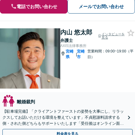
電話でお問い合わせ
メールでお問い合わせ
内山 悠太郎
インタビューを
見る
弁護士
AXIS法律事務所
宮崎
宮崎
営業時間：09:00~19:00（平
|
県
市
日）
離婚裁判
【駐車場完備】「クライアントファーストの姿勢を大事にし、リラッ
クスしてお話いただける環境を整えています」不貞慰謝料請求する
側・された側どちらもサポートいたします「受任後はオンライン面談
やLINEチャット相談に対応」【休日・夜間相談可】
料金表を見る