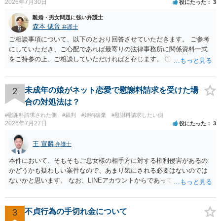
2026年7月30日
役にたった
3
離婚・男女問題に強い弁護士
森本 偲音
弁護士
ご相談事項について、以下のとおり回答させていただきます。 ご参考
にしていただき、ご心配であれば最寄りの法律事務所に関係資料一式
をご持参の上、ご相談していただければと存じます。 ① このLINEの
流れを見る限り、100万円は貸付金ではなく、手切れ金・和解金と評価
される可能性はあるのか ⇒LINEを含む１００万円の貸付に至るまでの
やり取り等の経緯、誓約書の内容等を踏まえて、関係を清算するため
2
未成年の娘がネット恋愛で慰謝料請求を受けた場
の 金銭であったと評価される可能性はあると考えます。 ② 「今後一
合の対処法は？
切関与しないなら100万円振り込む」というLINEや誓約書は、裁判上
#慰謝料請求された側
#裁判
#婚約破棄
#慰謝料請求したい側
どの程度証拠価値があるのか ⇒前後のやり取りや誓約書の具体的内容
2026年7月27日
役にたった
3
を見ない限り、具体的な判断はできませんが、一定の証拠価値はある
と考えます。 ③ 借用書があっても、後から100万円を貸付扱いに変更
王 宣麟
弁護士
することは認められるのか。 ⇒おそらく１００万円は不当利得（受け
取る正当な権利がないのに利益を取得した）として返還請求されてい
本件において、そもそもご息女様の相手方に対する権利侵害があるの
るものかと推察しますので、 貸金返還ではないかと存じます。 ④ 私
かどうかも疑わしい案件なので、あまり気にされる必要はないのでは
は現在、収入も不安定で貯金もなくリボ払い借金が既に約100万あり。
ないかと思います。 なお、LINEアカウントからであっても、そこに紐
今年に再婚したが主人はお金に厳しい為、一括で220万円を支払う事は
づけられた電話番号の開示→携帯電話会社から氏名・住所が開示され
困難 仮に裁判で敗訴した場合でも、分割払いになる可能性はあります
るパターンはありえるものの、本件のような精神的損害が発生したと
か。 ⇒判決となり敗訴してしまった場合は、強制執行により不動産等
明確にいえないような案件において開示がなされる可能性も低いので
3
不貞行為の手切れ金について
の財産を差し押さえられ、そこから債権回収が図られることになりま
はないかと推察します。