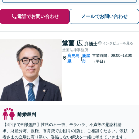
電話でお問い合わせ
メールでお問い合わせ
堂薗 広
弁護士
インタビューを見る
堂薗法律事務所
鹿児島
鹿屋
営業時間：09:00~18:00
|
県
市
（平日）
離婚裁判
【3回まで相談無料】性格の不一致、モラハラ、不貞等の慰謝料請
求、財産分与、親権、養育費でお困りの際は、ご相談ください。依頼
者さまの立場に寄り添い、妥協しない解決を一緒に考えていきます。