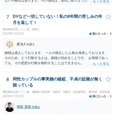
ない可能性はあります。その場合は、会社に取り立て訴訟を行うこと
で、会社から取り立てることができます。 その他、預金を探して差し
押さえ、元夫名義の車の差し押さえ競売などを検討します。 ＞何もで
きなかった場合は、公正証書の原本は戻ってくるのでしょうか？ 取れ
7
DVなど一切していない！私の8年間の苦しみの年
ても取れなくても、執行裁判所に原本の還付請求を行えば還付されま
月を返して！
す。 ＞他の弁護士さんに再度依頼できるのでしょうか？ できます。た
#慰謝料請求したい側
#裁判
だ、取れなかった場合に取り立て訴訟等を起こしてもらえば、他の弁
2026年7月22日
役にたった
2
護士に頼む必要は無いでしょう。 以上、ご参考まで。
匿名A
弁護士
娘様は成人しております。 一人の独立した人格を保有しております。
そのため、どう行動するかは、娘様が決めることです。 お母様であっ
ても、その思想や行動を制約することはできません。
8
同性カップルの事実婚の破綻、不貞の証拠が無く
困っている
#慰謝料請求したい側
#離婚の慰謝料
#調停
#裁判
#内縁関係・事実婚
#同性婚
2026年7月19日
役にたった
1
岡田 晃朝
弁護士