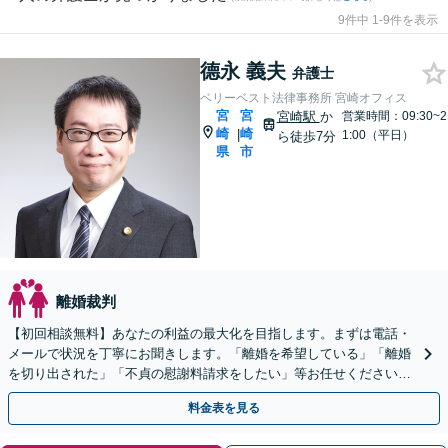
9件中 1-9件を表示
德永 義夫
弁護士
ベリーベスト法律事務所 宮崎オフィス
宮
宮
宮崎駅
か
営業時間：09:30~2
崎
崎
|
1:00（平日）
ら徒歩7分
県
市
離婚裁判
【初回相談無料】あなたの利益の最大化を目指します。まずは電話・
メールで状況を丁寧にお聞きします。「離婚を希望している」「離婚
を切り出された」「不貞の慰謝料請求をしたい」等お任せください。
【リーズナブルな料金設定】
料金表を見る