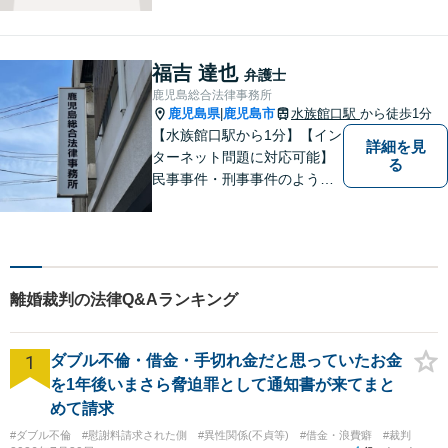
向き合い、一人の人間とし
て、弁護士として、全力でサ
ポートいたします。
福吉 達也
弁護士
鹿児島総合法律事務所
鹿児島県
鹿児島市
水族館口駅
から徒歩1分
|
【水族館口駅から1分】【イン
詳細を見
ターネット問題に対応可能】
る
民事事件・刑事事件のような
問題のみならず、インターネ
ット問題にも対応しておりま
す。電話・メールでのお問い
合わせも受け付けておりま
す。お気軽にご相談くださ
離婚裁判の法律Q&Aランキング
い。
1
ダブル不倫・借金・手切れ金だと思っていたお金
を1年後いまさら脅迫罪として通知書が来てまと
めて請求
#ダブル不倫
#慰謝料請求された側
#異性関係(不貞等)
#借金・浪費癖
#裁判