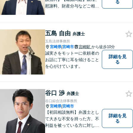
る
慰謝料、財産分与などご相談
ください【借金問題】ギャン
ブルや浪費が原因の借金もご
相談ください。ご依頼後はLIN
Eやメールでの対応も可能です
五島 自由
弁護士
【メガドンキ隣】
五島法律事務所
宮崎県
宮崎市
宮崎駅
から徒歩10分
|
誠実さをモットーに依頼者の
詳細を見
お話に丁寧に耳を傾けること
る
を心がけています。
谷口 渉
弁護士
谷口綜合法律事務所
宮崎県
宮崎市
|
【初回相談無料】弁護士とし
詳細を見
て大きな不安を持った方、不
る
利益を被っている方に対し、
特に法律を知らないために不