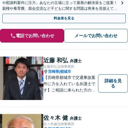
や慰謝料案件に注力」あなたの立場に立って最善の解決策をご提案！
親権や養育費、面会交流など子どもに関する問題は将来を見据えて丁
寧に対応「安心の費用体系／経済状況に応じて柔軟に対応」
料金表を見る
電話でお問い合わせ
メールでお問い合わせ
近藤 和弘
弁護士
近藤和弘法律事務所
宮崎県
都城市
|
【宮崎県都城市で交通事故案
詳細を見
件に力を入れている弁護士で
る
す】ご相談に来られた方の話
に先入観を持たずに耳を傾
け，アドバイス致します。お
引き受けした案件について
は，依頼者が希望されるベス
佐々木 健
弁護士
トな解決に至るよう最善を尽
佐々木健法律事務所
くします。お気軽にご相談く