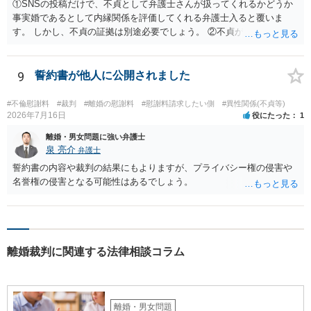
①SNSの投稿だけで、不貞として弁護士さんが扱ってくれるかどうか
事実婚であるとして内縁関係を評価してくれる弁護士入ると覆いま
す。 しかし、不貞の証拠は別途必要でしょう。 ②不貞が認められない
のであれば、こちらが別れを承諾してはいるが、一方的な事実婚の解
消にあたるかどうか そこは協議の余地はあるかもしれませんが、離婚
の場合も相互に帰責性が無ければ（立証できなければ）、慰謝料など
9
誓約書が他人に公開されました
は無いので、意味があるかでしょうね。
#不倫慰謝料
#裁判
#離婚の慰謝料
#慰謝料請求したい側
#異性関係(不貞等)
2026年7月16日
役にたった
1
離婚・男女問題に強い弁護士
泉 亮介
弁護士
誓約書の内容や裁判の結果にもよりますが、プライバシー権の侵害や
名誉権の侵害となる可能性はあるでしょう。
離婚裁判に関連する法律相談コラム
離婚・男女問題