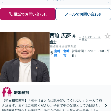
電話でお問い合わせ
メールでお問い合わせ
西迫 広夢
弁
インタビューを
見る
護士
宮崎東洋法律事務所
宮崎
宮崎
営業時間：09:00~19:00（平
|
県
市
日）
離婚裁判
【初回相談無料】「相手はまともに話を聞いてくれない」と一人で抱
え込まず、まずはご相談ください。子育て中の父親としての目線と、
離婚問題に特化した実績で、あなたの新しい人生への一歩をサポート