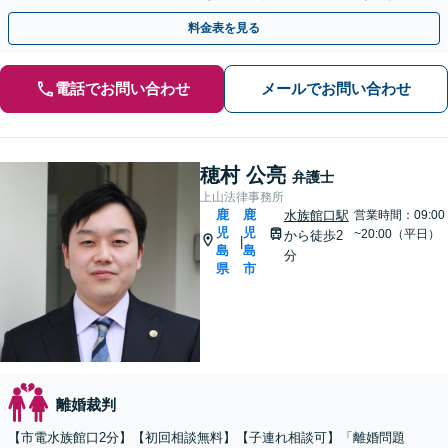
【休日・夜間相談可】【電話・メール・WEB相談可】
料金表を見る
電話でお問い合わせ
メールでお問い合わせ
穂村 公亮
弁護士
上山法律事務所
鹿
鹿
水族館口駅
営業時間：09:00
児
児
~20:00（平日）
から徒歩2
|
島
島
分
県
市
離婚裁判
【市電水族館口2分】【初回相談無料】【子連れ相談可】「離婚問題