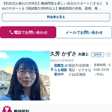
【乳幼児お連れの方対応】離婚問題を新しい自分のスタートにするた
めのサポートを【相談数3,000件以上】離婚原因の有無、親権、養育
費、財産分与、慰謝料請求【夜間・休日相談可】
料金表を見る
電話でお問い合わせ
メールでお問い合わせ
久芳 かずさ
弁護士
福岡県
原綜合法律事務所
営業時間：0
宮崎市
か
面談方法(対面・
らも相談
電話・ビデオな
0:00~23:55
受付中
ど)は応相談
（平日）
離婚裁判