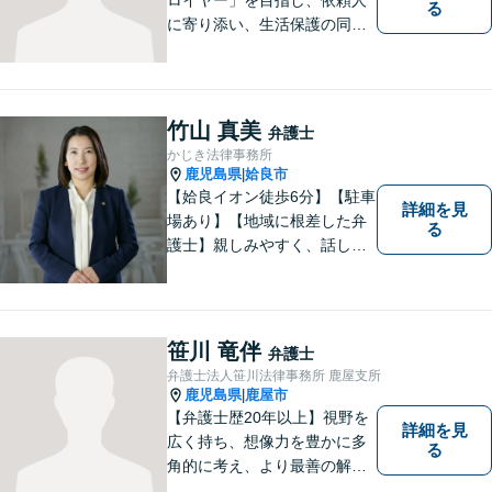
る
に寄り添い、生活保護の同行
申請から自立支援の道筋まで
念頭において事件処理を行な
っております。
竹山 真美
弁護士
かじき法律事務所
鹿児島県
姶良市
|
【姶良イオン徒歩6分】【駐車
詳細を見
場あり】【地域に根差した弁
る
護士】親しみやすく、話しや
すい、皆様にとって身近な弁
護士でありたいと思っていま
す。離婚問題／相続問題／借
金問題／交通事故など、幅広
笹川 竜伴
弁護士
く対応可能。お悩みの方は、
弁護士法人笹川法律事務所 鹿屋支所
お気軽にご相談ください。
鹿児島県
鹿屋市
|
【弁護士歴20年以上】視野を
詳細を見
広く持ち、想像力を豊かに多
る
角的に考え、より最善の解決
策を提供。依頼者様と真摯に