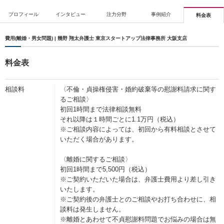
プロフィール
インタビュー
注力分野
事例紹介
料金表
費用(離婚・男女問題) | 幾野 翔太弁護士 東京スタートアップ法律事務所 大阪支店
料金表
相談料
〈不倫・貞操権侵害・婚約破棄等の慰謝料請求に関す
るご相談〉
初回1時間まで法律相談無料
それ以降は１時間ごとに1.1万円（税込）
※ご相談内容によっては、初回から有料相談とさせて
いただく場合があります。
〈離婚に関するご相談〉
初回1時間まで5,500円（税込）
※ご契約いただいた場合は、弁護士費用より差し引き
いたします。
※ご契約後の弁護士とのご相談やお打ち合わせに、相
談料は発生しません。
※離婚とあわせて不貞慰謝料問題でお悩みの場合は無