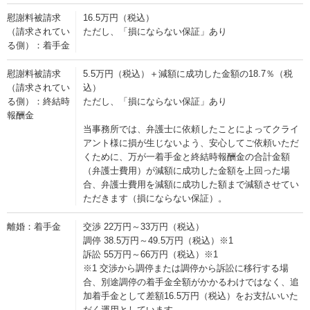
慰謝料被請求
16.5万円（税込）
（請求されてい
ただし、「損にならない保証」あり
る側）：着手金
慰謝料被請求
5.5万円（税込）＋減額に成功した金額の18.7％（税
（請求されてい
込）
る側）：終結時
ただし、「損にならない保証」あり
報酬金
当事務所では、弁護士に依頼したことによってクライ
アント様に損が生じないよう、安心してご依頼いただ
くために、万が一着手金と終結時報酬金の合計金額
（弁護士費用）が減額に成功した金額を上回った場
合、弁護士費用を減額に成功した額まで減額させてい
ただきます（損にならない保証）。
離婚：着手金
交渉 22万円～33万円（税込）
調停 38.5万円～49.5万円（税込）※1
訴訟 55万円～66万円（税込）※1
※1 交渉から調停または調停から訴訟に移行する場
合、別途調停の着手金全額がかかるわけではなく、追
加着手金として差額16.5万円（税込）をお支払いいた
だく運用としています。