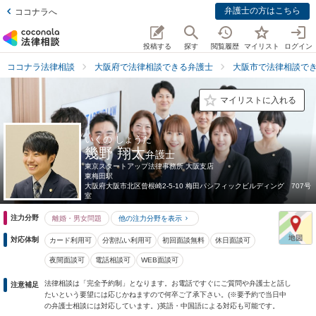
弁護士の方はこちら
ココナラへ
投稿する
探す
閲覧履歴
マイリスト
ログイン
ココナラ法律相談
大阪府で法律相談できる弁護士
大阪市で法律相談で
マイリストに入れる
いくの しょうた
幾野 翔太
弁護士
東京スタートアップ法律事務所 大阪支店
東梅田駅
大阪府
大阪市北区曾根崎2-5-10 梅田パシフィックビルディング 707号
室
注力分野
離婚・男女問題
他の注力分野を表示
対応体制
カード利用可
分割払い利用可
初回面談無料
休日面談可
夜間面談可
電話相談可
WEB面談可
法律相談は「完全予約制」となります。お電話ですぐにご質問や弁護士と話し
注意補足
たいという要望には応じかねますので何卒ご了承下さい。(※要予約で当日中
の弁護士相談には対応しています。)英語・中国語による対応も可能です。