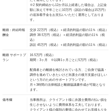
※2 契約締結から12か月以上経過した場合は、上記金
額に加えて半年ごとに10万円（訴訟の場合は15万円）
の追加着手金をお支払いいただく運用としておりま
す。
離婚：終結時報
交渉 22万円（税込）＋経済的利益の額の11％（税込）
酬金
調停 38.5万円（税込）＋経済的利益の額の11％（税
込）
訴訟 45万円（税込）＋経済的利益の額の11％（税込）
離婚 サポートプ
16.5万円（税込）
ラン
期間：3ヶ月 ※以降1ヶ月ごとに5万円（税込）
配偶者との離婚を検討されている方、ご自身で協議・
調停を進めていきたいけど弁護士の後方支援がほしい
という方のためのサポートプランです。
月々3時間の法律相談と離婚協議書作成が可能となり
ます。
備考欄
当事務所は、クライアント様に弁護士費用の払い損を
生じさせないように費用体系を工夫しております。
クライアント様の個別の事情に合わせてお見積もりを