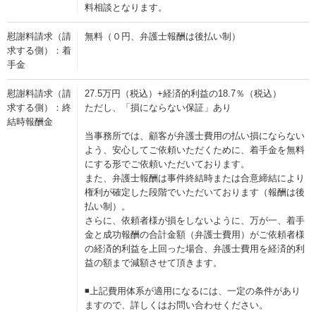
料相談となります。
慰謝料請求（請
無料（０円、弁護士報酬は後払い制）
求する側）：着
手金
慰謝料請求（請
27.5万円（税込）+経済的利益の18.7％（税込）
求する側）：終
ただし、「損にならない保証」あり
結時報酬金
当事務所では、顧客が弁護士費用の払い損にならない
よう、安心してご依頼いただくために、着手金を無料
にする形でご依頼いただいております。
また、弁護士報酬は事件終結時または合意締結により
権利が確定した段階でいただいております（報酬は後
払い制）。
さらに、依頼者様が損をしないように、万が一、着手
金と成功報酬の合計金額（弁護士費用）がご依頼者様
の経済的利益を上回った場合、弁護士費用を経済的利
益の額まで減額させて頂きます。
◾️上記費用体系が適用になるには、一定の条件があり
ますので、詳しくはお問い合わせください。