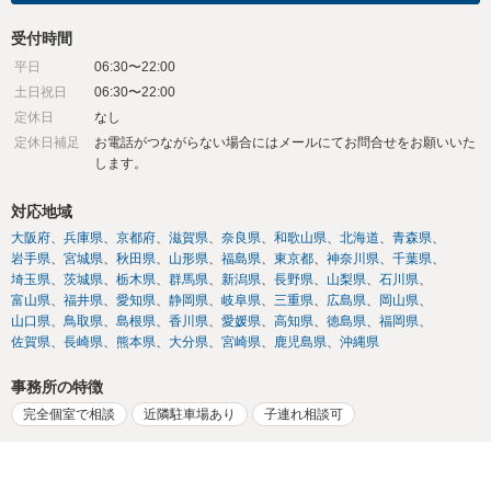
受付時間
平日
06:30〜22:00
土日祝日
06:30〜22:00
定休日
なし
定休日補足
お電話がつながらない場合にはメールにてお問合せをお願いいた
します。
対応地域
大阪府
兵庫県
京都府
滋賀県
奈良県
和歌山県
北海道
青森県
岩手県
宮城県
秋田県
山形県
福島県
東京都
神奈川県
千葉県
埼玉県
茨城県
栃木県
群馬県
新潟県
長野県
山梨県
石川県
富山県
福井県
愛知県
静岡県
岐阜県
三重県
広島県
岡山県
山口県
鳥取県
島根県
香川県
愛媛県
高知県
徳島県
福岡県
佐賀県
長崎県
熊本県
大分県
宮崎県
鹿児島県
沖縄県
事務所の特徴
完全個室で相談
近隣駐車場あり
子連れ相談可