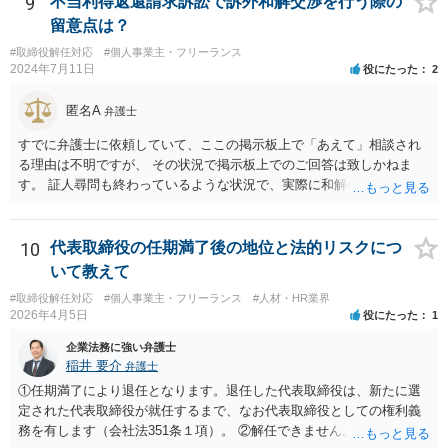
9
不当利得返還請求訴訟で訴外和解交渉を行う際の
もありますが、含まれるとする見解もあり、争いがあるところです
留意点は？
（なお、含まれないとしても、民法の不法行為などの別の法律構成で
#取締役解任対応
#個人事業主・フリーランス
賠償請求される可能性もあります）。」 → このように、法律構成の工
2024年7月11日
役にたった
2
夫等次第では、慰謝料請求の余地もあるのですが、あなたのケースで
は、不法行為構成で請求しようとすると、３年の消滅時効の壁に阻ま
匿名A
弁護士
れるリスクがあるため、慰謝料請求までは難しいかもしれません。
損害のメイン部分は役員報酬の部分かと思われます。会社法第３３９
すでに弁護士に依頼していて、ここの掲示板上で「あえて」相談され
条２項の損害賠償責任の法的性質について、法律により設けられた特
る理由は不明ですが、 その状況で掲示板上でのご回答は致しかねま
別の責任（法定責任）と解する立場であっても、時効期間の観点から
す。 証人尋問も終わっているような状況で、実際に和解のお話も進ん
は、早めに請求行動を試みる等の対策を講じておくべきかと思いま
でいる様子であるところ、 そのような経緯、相手方にそのようにお伝
す。 この掲示板での私からの回答はこれで終わりにさせていただぎ
えになられたい理由、原告側の温度感、裁判の流れ、判決となったと
す。より詳しくは、証拠を持参の上、法律事務所に赴いて弁護士に直
きの見通しなどの事情を排除して、和解に関する要求の妥当性を部分
10
代表取締役の任期満了後の地位と法的リスクにつ
接相談•依頼してみることをご検討下さい。
的にのみ責任を持って判断することはできません。 セカンドオピニオ
いて教えて
ンをご希望であれば、掲示板上で漠然と質問されるよりも、 実際に訴
#取締役解任対応
#個人事業主・フリーランス
#人材・HR業界
訟に関する資料や経緯を踏まえて、直接弁護士事務所にてご相談され
2026年4月5日
役にたった
1
る方が良いかと思います。
企業法務に強い弁護士
稲井 要介
弁護士
①任期満了により退任となります。退任した代表取締役は、新たに選
定された代表取締役が就任するまで、なお代表取締役としての権利義
務を有します（会社法351条１項）。 ②解任できません。 ③金融機関