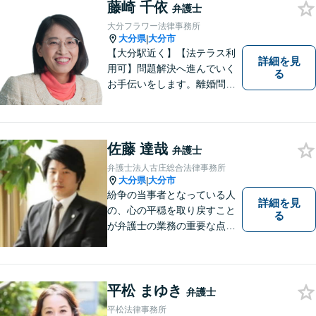
遺産分割、介護などの高齢社
藤崎 千依
弁護士
会問題に注力しております。
大分フラワー法律事務所
大分県
大分市
|
【大分駅近く】【法テラス利
詳細を見
用可】問題解決へ進んでいく
る
お手伝いをします。離婚問題
／借金問題／交通事故／刑事
事件／企業法務など、幅広い
法律トラブルに対応。【当日
相談可】分かりやすい言葉
佐藤 達哉
弁護士
で、明確に判断をお示しし、
弁護士法人古庄総合法律事務所
問題解決をサポートいたしま
大分県
大分市
|
す。
紛争の当事者となっている人
詳細を見
の、心の平穏を取り戻すこと
る
が弁護士の業務の重要な点と
考えています。
平松 まゆき
弁護士
平松法律事務所