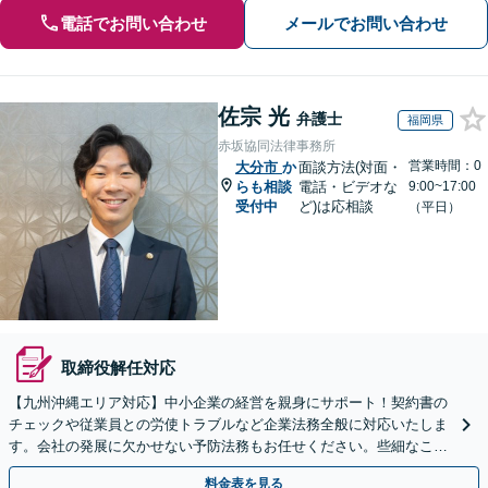
電話でお問い合わせ
メールでお問い合わせ
佐宗 光
弁護士
福岡県
赤坂協同法律事務所
営業時間：0
大分市
か
面談方法(対面・
らも相談
電話・ビデオな
9:00~17:00
受付中
ど)は応相談
（平日）
取締役解任対応
【九州沖縄エリア対応】中小企業の経営を親身にサポート！契約書の
チェックや従業員との労使トラブルなど企業法務全般に対応いたしま
す。会社の発展に欠かせない予防法務もお任せください。些細なこと
もご相談ください。【初回相談無料】【夜間・休日相談可】
料金表を見る