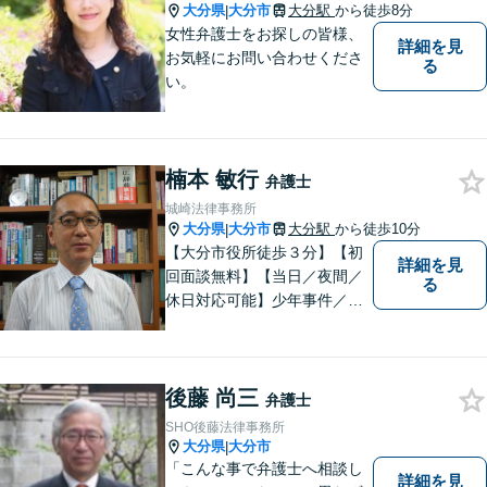
大分県
大分市
大分駅
から徒歩8分
|
女性弁護士をお探しの皆様、
詳細を見
お気軽にお問い合わせくださ
る
い。
楠本 敏行
弁護士
城崎法律事務所
大分県
大分市
大分駅
から徒歩10分
|
【大分市役所徒歩３分】【初
詳細を見
回面談無料】【当日／夜間／
る
休日対応可能】少年事件／家
事事件／労働事件を中心に、
幅広い法律トラブルに対応し
ています。全ての人に法的サ
後藤 尚三
ービスを受けられるべく、社
弁護士
会正義の実現のために最善を
SHO後藤法律事務所
尽くします。
大分県
大分市
|
「こんな事で弁護士へ相談し
詳細を見