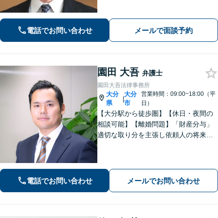
す。【ビデオ面談可】どのような些細
なお悩みでもご相談ください。丁寧に
ヒアリングします。
電話でお問い合わせ
メールで面談予約
園田 大吾
弁護士
園田大吾法律事務所
大分
大分
営業時間：09:00~18:00（平
|
県
市
日）
【大分駅から徒歩圏】【休日・夜間の
相談可能】【離婚問題】「財産分与」
適切な取り分を主張し依頼人の将来を
守ります。慰謝料減額、生活費請求
も、交渉力と駆け引きで解決へ【借
金・債務整理】自己破産や任意整理な
どお任せください
電話でお問い合わせ
メールでお問い合わせ