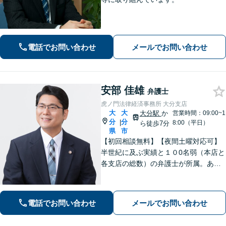
電話でお問い合わせ
メールでお問い合わせ
安部 佳雄
弁護士
虎ノ門法律経済事務所 大分支店
大
大
大分駅
か
営業時間：09:00~1
分
分
|
8:00（平日）
ら徒歩7分
県
市
【初回相談無料】【夜間土曜対応可】
半世紀に及ぶ実績と１０0名弱（本店と
各支店の総数）の弁護士が所属。あな
たのお悩みに真摯に向き合い、遺産相
続、離婚男女問題、刑事事件、企業法
務等に、的確に対処できる弁護士が迅
電話でお問い合わせ
メールでお問い合わせ
速な解決を目指します。