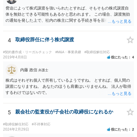
脅迫によって株式譲渡を強いられたとすれば、そもそもの株式譲渡自
体を無効とできる可能性もあるかと思われます。 この場合、譲渡無効
の通知を発した上で、社内の株主に関する手続き等を履行していく必
要がありますが、相手方も強硬な姿勢のようであり、場合によっては
株主権確認訴訟等に発展する可能性はあるかと思われます。 いずれに
しても、譲渡時の状況やその裏付けとなる証拠の有無、また、当該会
4
取締役辞任に伴う株式譲渡
社の定款等によって、採れる手段も変わってこようかと思われますの
で、早い段階で、 関連資料をお持ちの上、弁護士にご相談をされたほ
#契約書作成・リーガルチェック
#M&A・事業承継
#取締役解任対応
うが良いかと思慮いたします。
2019年4月8日
役にたった
4
内藤 政信
弁護士
株式はそれぞれ個人で所有しているようですね。 とすれば、個人間の
譲渡になりますね。 あなたのほうも肩書はいりませんね。 法人が取得
するわけではないので。
5
親会社の監査役が子会社の取締役になれるか
#取締役解任対応
#不祥事対応
2024年2月29日
役にたった
2