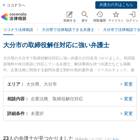
弁護士の方はこちら
ココナラへ
投稿する
探す
閲覧履歴
マイリスト
ログイン
ココナラ法律相談
大分県で法律相談できる弁護士
大分市で法律相談で
大分市の取締役解任対応に強い弁護士
大分県の大分市で取締役解任対応に強い弁護士が23名見つかりました。初回面
談無料や休日面談に対応している弁護士、解決事例を持つ弁護士なども掲載
中。企業法務に関係する顧問弁護士契約や契約書作成・リーガルチェック、雇
用契約書・就業規則作成等の細かな分野での絞り込み検索もでき便利です。特
にベリーベスト法律事務所 大分オフィスの飯野 鉄平弁護士や弁護士法人平山法
エリア
大分県、大分市
変更
律事務所 大分事務所の平山 蒼太弁護士、園田大吾法律事務所の園田 大吾弁護
士のプロフィール情報や弁護士費用、強みなどが注目されています。『大分市
相談内容
企業法務、取締役解任対応
変更
で土日や夜間に発生した取締役解任対応のトラブルを今すぐに弁護士に相談し
たい』『取締役解任対応のトラブル解決の実績豊富な近くの弁護士を検索した
い』『初回相談無料で取締役解任対応を法律相談できる大分市内の弁護士に相
詳細条件
未選択
変更
談予約したい』などでお困りの相談者さんにおすすめです。
23
人の弁護士が見つかりました
(検索結果について詳しくは
こちら
)