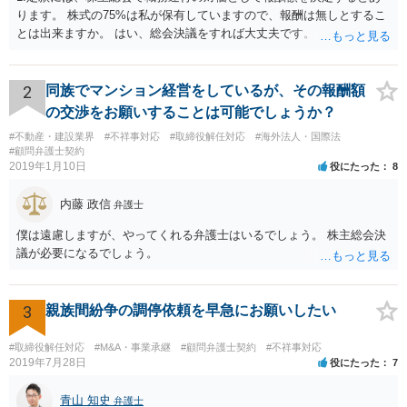
ります。 株式の75%は私が保有していますので、報酬は無しとするこ
とは出来ますか。 はい、総会決議をすれば大丈夫です。 一応、就任時
に報酬を払う約束がある場合、出来る限り決議するように会社が動く
必要がありますが、本件では、そういう約束も無いようですし、大丈
夫でしょう。 2.定款には、任期も総会で決めるとありますので、短縮
2
同族でマンション経営をしているが、その報酬額
して、取締役を任期満了で辞めてもらっても良いでしょうか？ 途中で
の交渉をお願いすることは可能でしょうか？
の退職は正当事由が必要です。 解任は自由に可能ですが、正当事由が
#不動産・建設業界
#不祥事対応
#取締役解任対応
#海外法人・国際法
無ければ、損害賠償の対象になります。 もっとも、元より無報酬な
#顧問弁護士契約
ら、損害が無いようには思いますが、その点、何か言ってくるかもし
2019年1月10日
役にたった
8
れませんね。
内藤 政信
弁護士
僕は遠慮しますが、やってくれる弁護士はいるでしょう。 株主総会決
議が必要になるでしょう。
3
親族間紛争の調停依頼を早急にお願いしたい
#取締役解任対応
#M&A・事業承継
#顧問弁護士契約
#不祥事対応
2019年7月28日
役にたった
7
青山 知史
弁護士