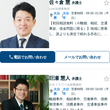
佐々倉 慧
弁護士
Lino法律事務所
大分
大分
営業時間：09:30~21:00（平
|
県
市
日）
【初回相談無料（※離婚、相続、交通
事故、借金問題に限る）】地域に密着
し、誰よりも身近で頼れる存在に。
【離婚問題】不貞慰謝料や熟年離婚な
ど、人生の新たな門出を全力で応援し
ます【相続問題】宅建士資格保有。不
動産の絡む相談問題はお任せください
電話でお問い合わせ
メールでお問い合わせ
巨瀬 慧人
弁護士
大分フラワー法律事務所
大分
大分
営業時間：09:00~18:00（平
|
県
市
日）
離婚事件、相続事件、労働事件、債務
整理事件、消費者事件、交通事故事件
等に取り組んでいます。