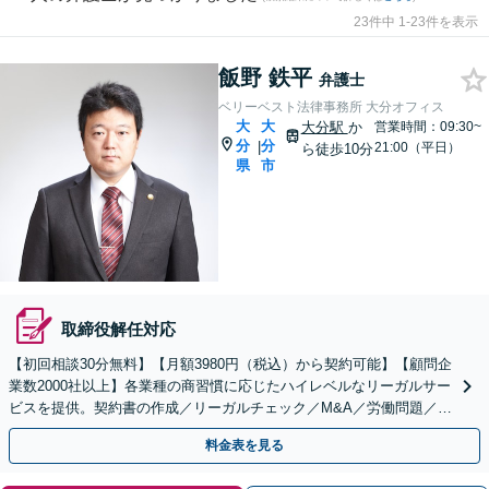
23件中 1-23件を表示
飯野 鉄平
弁護士
ベリーベスト法律事務所 大分オフィス
大
大
大分駅
か
営業時間：09:30~
分
分
|
21:00（平日）
ら徒歩10分
県
市
取締役解任対応
【初回相談30分無料】【月額3980円（税込）から契約可能】【顧問企
業数2000社以上】各業種の商習慣に応じたハイレベルなリーガルサー
ビスを提供。契約書の作成／リーガルチェック／M&A／労働問題／知
的財産等、お任せください【他士業連携可能】
料金表を見る