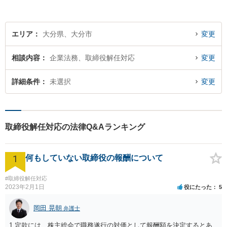
エリア
大分県、大分市
変更
相談内容
企業法務、取締役解任対応
変更
詳細条件
未選択
変更
取締役解任対応の法律Q&Aランキング
1
何もしていない取締役の報酬について
#取締役解任対応
2023年2月1日
役にたった
5
岡田 晃朝
弁護士
1.定款には、株主総会で職務遂行の対価として報酬額を決定するとあ