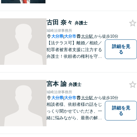
他各種悩みを誠心誠意サポー
ト！お気軽にご相談くださ
い！ 【夜間休日対応可】【大
古田 奈々
分駅４分】
弁護士
城崎法律事務所
大分県
大分市
大分駅
から徒歩10分
|
【法テラス可】離婚／相続／
詳細を見
犯罪者被害者支援に注力する
る
弁護士！依頼者の権利を守
り、明るいへと導けるよう全
力バックアップいたします。
【駐車場あり】
宮本 諭
弁護士
城崎法律事務所
大分県
大分市
大分駅
から徒歩10分
|
相談者様、依頼者様の話をじ
詳細を見
っくり聞かせていただき、一
る
緒に悩みながら、最善の解決
策をご提案させていただきま
す。まずは、お話を聞かせて