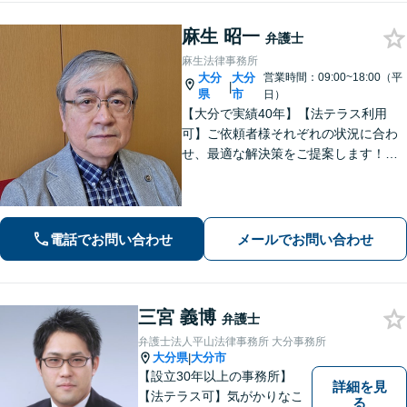
麻生 昭一
弁護士
麻生法律事務所
大分
大分
営業時間：09:00~18:00（平
|
県
市
日）
【大分で実績40年】【法テラス利用
可】ご依頼者様それぞれの状況に合わ
せ、最適な解決策をご提案します！緊
急のご相談にも迅速に対応いたしま
す。一つひとつの問題に丁寧に向き合
い、解決までしっかりサポートしま
す。どうぞお気軽にお話しください。
電話でお問い合わせ
メールでお問い合わせ
【休日面談可】
三宮 義博
弁護士
弁護士法人平山法律事務所 大分事務所
大分県
大分市
|
【設立30年以上の事務所】
詳細を見
【法テラス可】気がかりなこ
る