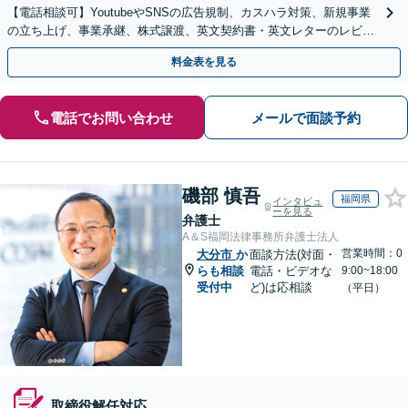
【電話相談可】YoutubeやSNSの広告規制、カスハラ対策、新規事業
の立ち上げ、事業承継、株式譲渡、英文契約書・英文レターのレビュ
ー・ドラフトなどに対応。
料金表を見る
電話でお問い合わせ
メールで面談予約
磯部 慎吾
福岡県
インタビュ
ーを見る
弁護士
A＆S福岡法律事務所弁護士法人
営業時間：0
大分市
か
面談方法(対面・
らも相談
電話・ビデオな
9:00~18:00
受付中
ど)は応相談
（平日）
取締役解任対応