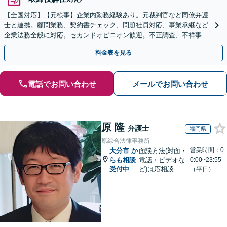
【全国対応】【元検事】企業内勤務経験あり。元裁判官など同僚弁護
士と連携。顧問業務、契約書チェック、問題社員対応、事業承継など
企業法務全般に対応。セカンドオピニオン歓迎。不正調査、不祥事や
ハラスメントの対応・予防にも実績。事業を守り成長支援。
料金表を見る
電話でお問い合わせ
メールでお問い合わせ
原 隆
弁護士
福岡県
原綜合法律事務所
営業時間：0
大分市
か
面談方法(対面・
らも相談
電話・ビデオな
0:00~23:55
受付中
ど)は応相談
（平日）