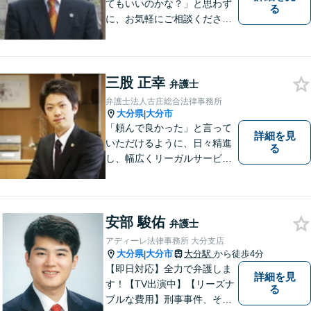
てもいいのかな？」と思わず
る
に、お気軽にご相談くださ
い。
三股 正幸
弁護士
弁護士法人古庄総合法律事務所
大分県
大分市
|
「頼んで良かった」と言って
詳細を見
いただけるように、日々精進
る
し、幅広くリーガルサービス
をご提供していきます。
安部 駿佑
弁護士
アディーレ法律事務所 大分支店
大分県
大分市
大分駅
から徒歩4分
|
【即日対応】全力で弁護しま
詳細を見
す！【TV出演中】【リーズナ
る
ブルな費用】刑事事件、その