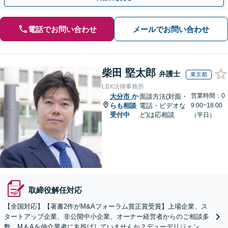
電話でお問い合わせ
メールでお問い合わせ
柴田 堅太郎
弁護士
東京都
LBX法律事務所
営業時間：0
大分市
か
面談方法(対面・
らも相談
電話・ビデオな
9:00~18:00
受付中
ど)は応相談
（平日）
取締役解任対応
【全国対応】【著書2作がM&Aフォーラム賞正賞受賞】上場企業、ス
タートアップ企業、非公開中小企業、オーナー経営者からのご相談多
数。M＆Aを仲介業者に丸投げしていませんか？デューデリジェンス