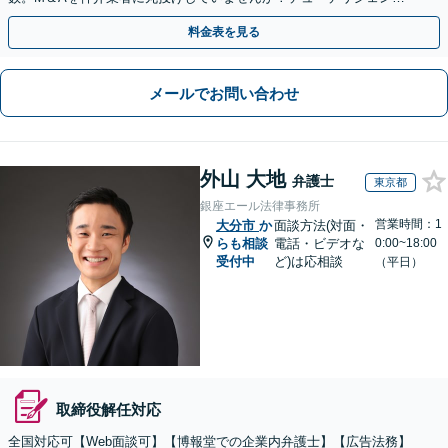
や契約書作成・交渉はお任せください【初回無料】
料金表を見る
メールでお問い合わせ
外山 大地
弁護士
東京都
銀座エール法律事務所
営業時間：1
大分市
か
面談方法(対面・
らも相談
電話・ビデオな
0:00~18:00
受付中
ど)は応相談
（平日）
取締役解任対応
全国対応可【Web面談可】【博報堂での企業内弁護士】【広告法務】