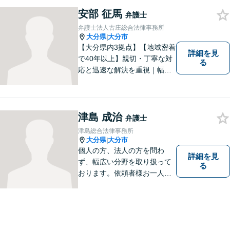
ください。
安部 征馬
弁護士
弁護士法人古庄総合法律事務所
大分県
大分市
|
【大分県内3拠点】【地域密着
詳細を見
で40年以上】親切・丁寧な対
る
応と迅速な解決を重視｜幅広
い法律問題に対応し、ご相談
者さまの不安に寄り添いなが
ら最善の解決を目指します
【別府・杵築にも拠点】
津島 成治
弁護士
津島総合法律事務所
大分県
大分市
|
個人の方、法人の方を問わ
詳細を見
ず、幅広い分野を取り扱って
る
おります。依頼者様お一人お
一人に真摯に向き合い、皆様
の人生が明るくなるお手伝を
させていただきます。法律問
題でお困りの方はぜひご相談
ください。