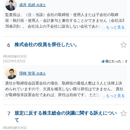
成井 佑綺
弁護士
監査役は、（注：当該）会社の取締役・使用人または子会社の取締
役・執行役・使用人・会計参与と兼任することができません（会社法3
35条2項）。 会社法上の子会社に該当しない会社であれば上記の兼任
規制は及びません。 なお、この兼任規制に反して監査役が取締役を兼
任していた場合には、基本はその選任自体は有効となり、監査も有効
となりますが、当該監査役が損害賠償責任を負う可能性があります。
6
株式会社の役員を辞任したい。
もっとも、親会社が親会社の監査役を子会社の取締役に選任した場合
には、監査が無効になる可能性があります。 いずれにせよ兼任規制に
#取締役解任対応
反する兼任の場合には、監査役の辞任等を検討する対応がベターに思
2022年5月5日
役にたった
2
われます。
理崎 智英
弁護士
貴社が取締役会設置会社の場合、取締役の最低人数は３人と法律上決
められていますので、欠員を補充しない限り辞任はできません。 貴社
が取締役非設置会社であれば、辞任は自由です。 ただし、会社にとっ
て「不利な時期」に辞任した場合であって、辞任により会社に損害が
生じた場合、会社に対して損害賠償をする必要があります。 一度、今
後の対応等について、弁護士にご相談されることをお勧めします。
7
規定に反する株主総会の決議に関する訴えについ
て
#取締役解任対応