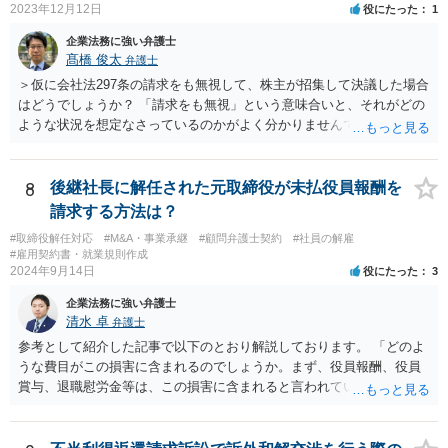
2023年12月12日
役にたった
1
企業法務に強い弁護士
髙橋 俊太
弁護士
＞仮に会社法297条の請求をも無視して、株主が招集して決議した場合
はどうでしょうか？ 「請求をも無視」という意味合いと、それがどの
ような状況を想定なさっているのかがよく分かりませんでしたが、株
主総会決議取消訴訟の対象あるいは株主総会決議不存在確認訴訟の対
象になるのではないかと思われます。
8
後継社長に解任された元取締役が未払役員報酬を
請求する方法は？
#取締役解任対応
#M&A・事業承継
#顧問弁護士契約
#社員の解雇
#雇用契約書・就業規則作成
2024年9月14日
役にたった
3
企業法務に強い弁護士
清水 卓
弁護士
参考として紹介した記事で以下のとおり解説しております。 「どのよ
うな費目がこの損害に含まれるのでしょうか。まず、役員報酬、役員
賞与、退職慰労金等は、この損害に含まれると言われています。また
手当等異なる名称が使用されていても、実質はこれらと同じような性
質の金員と判断されれば、損害に含まれる可能性があります。 慰謝料
や弁護士費用については、これらの損害に含まれないと述べる裁判例