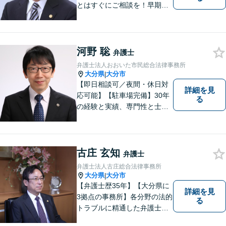
とはすぐにご相談を！早期対
応で解決の選択肢が広がりま
す。労働問題・相続事件・離
婚事件・交通事件・債務整理
など幅広い問題に柔軟に対応
河野 聡
弁護士
いたします。【駐車場あり】
弁護士法人おおいた市民総合法律事務所
大分県
大分市
|
【即日相談可／夜間・休日対
詳細を見
応可能】【駐車場完備】30年
る
の経験と実績、専門性と士業
連携を最大限に発揮して、常
に市民と共に、常に市民と友
にという気持ちで、お客様の
ニーズに応えます。常に市民
古庄 玄知
弁護士
に身近で親しみやすい弁護士
弁護士法人古庄総合法律事務所
であり続けます。
大分県
大分市
|
【弁護士歴35年】【大分県に
詳細を見
3拠点の事務所】各分野の法的
る
トラブルに精通した弁護士で
す。依頼者の心情にとことん