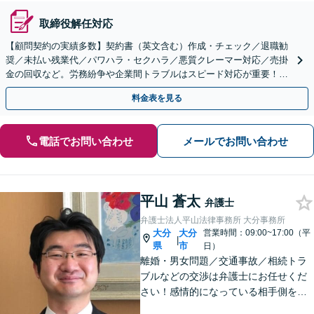
取締役解任対応
【顧問契約の実績多数】契約書（英文含む）作成・チェック／退職勧
奨／未払い残業代／パワハラ・セクハラ／悪質クレーマー対応／売掛
金の回収など。労務紛争や企業間トラブルはスピード対応が重要！ビ
ジネスを発展させるために全力でサポートします。
料金表を見る
電話でお問い合わせ
メールでお問い合わせ
平山 蒼太
弁護士
弁護士法人平山法律事務所 大分事務所
大分
大分
営業時間：09:00~17:00（平
|
県
市
日）
離婚・男女問題／交通事故／相続トラ
ブルなどの交渉は弁護士にお任せくだ
さい！感情的になっている相手側を冷
静にさせ、落ち着いた解決へと導きま