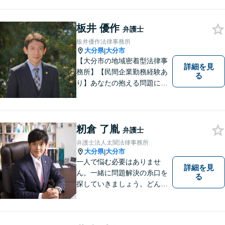
寄り添い、迅速な対応を目指
します。お気軽に相談しやす
いアットホームな雰囲気の事
板井 優作
弁護士
務所です。
板井優作法律事務所
大分県
大分市
|
【大分市の地域密着型法律事
詳細を見
務所】【民間企業勤務経験あ
る
り】あなたの抱える問題に、
最後まで真摯に向き合いま
す。共に納得のいく解決を目
指しましょう。個人・法人と
もに対応可！お気軽にご相談
籾倉 了胤
弁護士
ください。【英語対応◎】
弁護士法人太聞法律事務所
大分県
大分市
|
一人で悩む必要はありませ
詳細を見
ん。一緒に問題解決の糸口を
る
探していきましょう。どんな
些細なことでも、まずはお気
軽にご相談ください。契約管
理、労務管理等の企業法務と