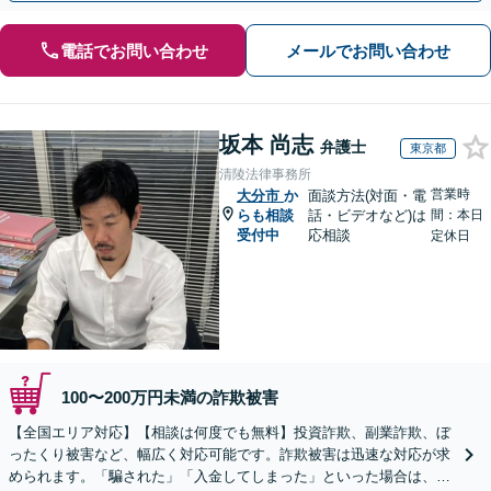
電話でお問い合わせ
メールでお問い合わせ
坂本 尚志
弁護士
東京都
清陵法律事務所
営業時
大分市
か
面談方法(対面・電
らも相談
話・ビデオなど)は
間：本日
受付中
応相談
定休日
100〜200万円未満の詐欺被害
【全国エリア対応】【相談は何度でも無料】投資詐欺、副業詐欺、ぼ
ったくり被害など、幅広く対応可能です。詐欺被害は迅速な対応が求
められます。「騙された」「入金してしまった」といった場合は、お