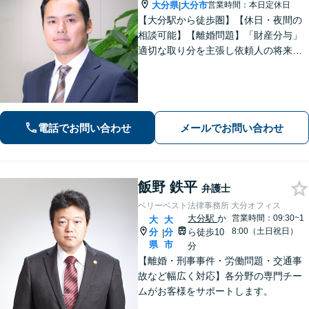
大分県
大分市
営業時間：本日定休日
|
【大分駅から徒歩圏】【休日・夜間の
相談可能】【離婚問題】「財産分与」
適切な取り分を主張し依頼人の将来を
守ります。慰謝料減額、生活費請求
も、交渉力と駆け引きで解決へ【借
金・債務整理】自己破産や任意整理な
どお任せください
電話でお問い合わせ
メールでお問い合わせ
飯野 鉄平
弁護士
ベリーベスト法律事務所 大分オフィス
大分駅
か
営業時間：09:30~1
大
大
8:00（土日祝日）
分
分
ら徒歩10
|
県
市
分
【離婚・刑事事件・労働問題・交通事
故など幅広く対応】各分野の専門チー
ムがお客様をサポートします。