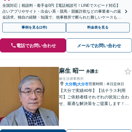
全国対応｜相談料・着手金0円【電話相談可！LINEでスピード対応】
占いアプリやサイト・出会い系・競馬・競艇詐欺などの事業者への返
金請求。独自の経験・知識で、他事務所で断られた難しいケースも解
決に導いた実績あり。まずはお気軽にご相談ください
事例を見る(2件)
料金表を見る
電話でお問い合わせ
メールでお問い合わせ
麻生 昭一
弁護士
麻生法律事務所
大分県
大分市
営業時間：本日定休日
|
【大分で実績40年】【法テラス利用
可】ご依頼者様それぞれの状況に合わ
せ、最適な解決策をご提案します！緊
急のご相談にも迅速に対応いたしま
す。一つひとつの問題に丁寧に向き合
い、解決までしっかりサポートしま
す。どうぞお気軽にお話しください。