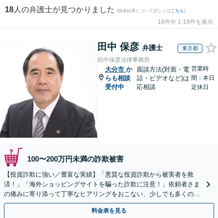
18
人の弁護士が見つかりました
(検索結果について詳しくは
こちら
)
18件中 1-18件を表示
田中 保彦
弁護士
東京都
田中保彦法律事務所
営業時
大分市
か
面談方法(対面・電
らも相談
話・ビデオなど)は
間：本日
受付中
応相談
定休日
100〜200万円未満の詐欺被害
【投資詐欺に強い／豊富な実績】「悪質な投資詐欺から被害者を救
済！」「海外ショッピングサイトを騙った詐欺に注意！」依頼者さま
の痛みに寄り添って丁寧なヒアリングをおこない、少しでも多くの返
金が得られるよう尽力します！
料金表を見る