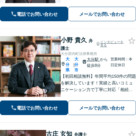
電話でお問い合わせ
メールでお問い合わせ
小野 貴久
弁
インタビューを
見る
護士
大分府内町法律事務所
大
大
大分駅
から
営業時間：本
分
分
|
日定休日
徒歩8分
県
市
【初回相談無料】年間平均150件の問題
を解決しています！実績と高いコミュ
ニケーション力で丁寧に対応「相続／
離婚／債務整理／不動産（オーナー様
からの未払い賃料回収）／刑事事件
電話でお問い合わせ
メールでお問い合わせ
（私選）」のご相談はお任せください
【事前予約で土日・夜間対応可】【大
分駅9分】
古庄 玄知
弁護士