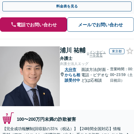
早めにご相談ください。【電話・メール・WEB相談可】
料金表を見る
電話でお問い合わせ
メールでお問い合わせ
浦川 祐輔
東京都
インタビュ
ーを見る
弁護士
弁護士法人エッグ
営業時間：00:
大分市
面談方法(対面・
からも相
電話・ビデオな
00~23:59（土
談受付中
ど)は応相談
日祝日）
100〜200万円未満の詐欺被害
【完全成功報酬制(回収額の33％（税込）】【24時間全国対応】情報