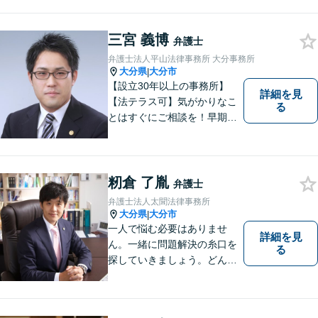
ト！お気軽にご相談くださ
い！ 【夜間休日対応可】【大
三宮 義博
分駅４分】
弁護士
弁護士法人平山法律事務所 大分事務所
大分県
大分市
|
【設立30年以上の事務所】
詳細を見
【法テラス可】気がかりなこ
る
とはすぐにご相談を！早期対
応で解決の選択肢が広がりま
す。労働問題・相続事件・離
婚事件・交通事件・債務整理
など幅広い問題に柔軟に対応
籾倉 了胤
弁護士
いたします。【駐車場あり】
弁護士法人太聞法律事務所
大分県
大分市
|
一人で悩む必要はありませ
詳細を見
ん。一緒に問題解決の糸口を
る
探していきましょう。どんな
些細なことでも、まずはお気
軽にご相談ください。契約管
理、労務管理等の企業法務と