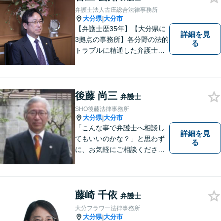
弁護士法人古庄総合法律事務所
大分県
大分市
|
【弁護士歴35年】【大分県に
詳細を見
3拠点の事務所】各分野の法的
る
トラブルに精通した弁護士で
す。依頼者の心情にとことん
寄り添い、迅速な対応を目指
します。お気軽に相談しやす
いアットホームな雰囲気の事
後藤 尚三
弁護士
務所です。
SHO後藤法律事務所
大分県
大分市
|
「こんな事で弁護士へ相談し
詳細を見
てもいいのかな？」と思わず
る
に、お気軽にご相談くださ
い。
藤崎 千依
弁護士
大分フラワー法律事務所
大分県
大分市
|