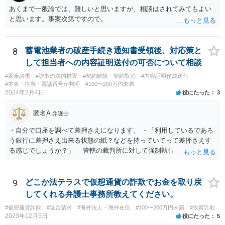
あくまで一般論では、難しいと思いますが、相談はされてみてもよい
と思います。事案次第ですので。
8
蓄電池業者の破産手続き通知書受領後、対応策と
して担当者への内容証明送付の可否について相談
#返金請求
#詐欺の法的措置
#契約解除・契約取消
#内容証明作成送付
#本名・住所・電話番号が判明
#100〜200万円未満
2024年2月4日
役にたった
3
匿名A
弁護士
・自分で口座を調べて差押さえになります。 ・「利用しているであろ
う銀行に差押さえ出来る状態の紙？などを持っていてって差押さえす
る感じでしょうか？」 管轄の裁判所に対して強制執行を申し立てる
必要があります。 金額的な面と手続きの負担の面や、請求根拠との関
係で、法的手続きに乗せるのはあまりおすすめできません。 任意交渉
での回収を検討すべきだと思われます。ご自身で難しい場合は、費用
9
どこか法テラスで仮想通貨の詐欺でお金を取り戻
負担を踏まえたうえでということにはなりますが、弁護士に助力を得
してくれる弁護士事務所教えてください。
ることをお考え下さい。
#仮想通貨詐欺
#返金請求
#海外法人・海外在住
#100〜200万円未満
#投資詐欺
2023年12月5日
役にたった
5