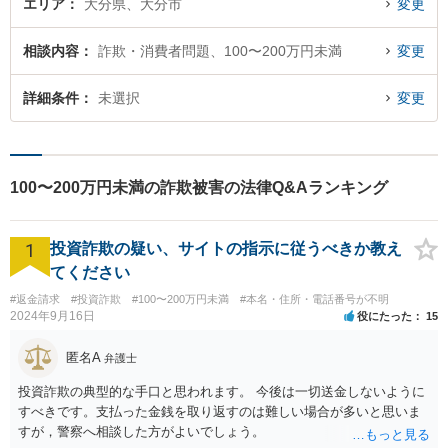
エリア
大分県、大分市
変更
相談内容
詐欺・消費者問題、100〜200万円未満
変更
詳細条件
未選択
変更
100〜200万円未満の詐欺被害の法律Q&Aランキング
1
投資詐欺の疑い、サイトの指示に従うべきか教え
てください
#返金請求
#投資詐欺
#100〜200万円未満
#本名・住所・電話番号が不明
2024年9月16日
役にたった
15
匿名A
弁護士
投資詐欺の典型的な手口と思われます。 今後は一切送金しないように
すべきです。支払った金銭を取り返すのは難しい場合が多いと思いま
すが，警察へ相談した方がよいでしょう。