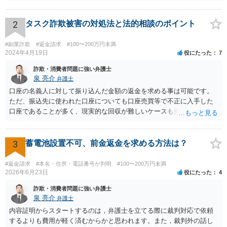
2
タスク詐欺被害の対処法と法的相談のポイント
#副業詐欺
#返金請求
#100〜200万円未満
2024年4月19日
役にたった
7
詐欺・消費者問題に強い弁護士
泉 亮介
弁護士
口座の名義人に対して振り込んだ金額の返金を求める事は可能です。
ただ、振込先に使われた口座についても口座売買等で不正に入手した
口座であることが多く、現実的な回収が難しいケースも多いでしょ
う。返済がされるとしても長期の分割となるかと思われます。
3
蓄電池設置不可、前金返金を求める方法は？
#返金請求
#本名・住所・電話番号が判明
#100〜200万円未満
2026年6月23日
役にたった
4
詐欺・消費者問題に強い弁護士
泉 亮介
弁護士
内容証明からスタートするのは，弁護士を立てる際に裁判対応で依頼
するよりも費用が軽く済むからかと思われます。また，裁判外の話し