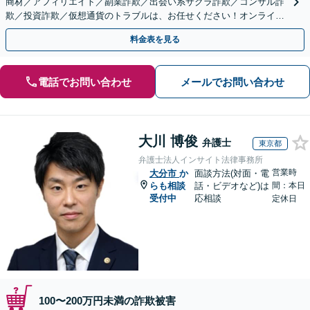
商材／アフィリエイト／副業詐欺／出会い系サクラ詐欺／コンサル詐
欺／投資詐欺／仮想通貨のトラブルは、お任せください！オンライン
のみで解決も可能！
料金表を見る
電話でお問い合わせ
メールでお問い合わせ
大川 博俊
弁護士
東京都
弁護士法人インサイト法律事務所
営業時
大分市
か
面談方法(対面・電
らも相談
話・ビデオなど)は
間：本日
受付中
応相談
定休日
100〜200万円未満の詐欺被害