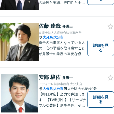
の経験と実績、専門性と士業
連携を最大限に発揮して、常
に市民と共に、常に市民と友
にという気持ちで、お客様の
ニーズに応えます。常に市民
佐藤 達哉
弁護士
に身近で親しみやすい弁護士
弁護士法人古庄総合法律事務所
であり続けます。
大分県
大分市
|
紛争の当事者となっている人
詳細を見
の、心の平穏を取り戻すこと
る
が弁護士の業務の重要な点と
考えています。
安部 駿佑
弁護士
アディーレ法律事務所 大分支店
大分県
大分市
大分駅
から徒歩4分
|
【即日対応】全力で弁護しま
詳細を見
す！【TV出演中】【リーズナ
る
ブルな費用】刑事事件、その
他各種悩みを誠心誠意サポー