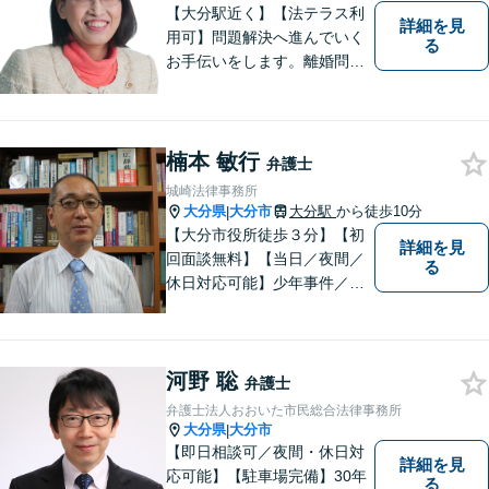
【大分駅近く】【法テラス利
詳細を見
用可】問題解決へ進んでいく
る
お手伝いをします。離婚問題
／借金問題／交通事故／刑事
事件／企業法務など、幅広い
法律トラブルに対応。【当日
相談可】分かりやすい言葉
楠本 敏行
弁護士
で、明確に判断をお示しし、
城崎法律事務所
問題解決をサポートいたしま
大分県
大分市
大分駅
から徒歩10分
|
す。
【大分市役所徒歩３分】【初
詳細を見
回面談無料】【当日／夜間／
る
休日対応可能】少年事件／家
事事件／労働事件を中心に、
幅広い法律トラブルに対応し
ています。全ての人に法的サ
河野 聡
ービスを受けられるべく、社
弁護士
会正義の実現のために最善を
弁護士法人おおいた市民総合法律事務所
尽くします。
大分県
大分市
|
【即日相談可／夜間・休日対
詳細を見
応可能】【駐車場完備】30年
る