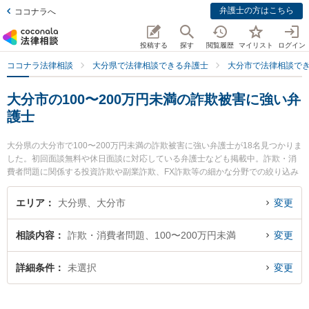
弁護士の方はこちら
ココナラへ
投稿する
探す
閲覧履歴
マイリスト
ログイン
ココナラ法律相談
大分県で法律相談できる弁護士
大分市で法律相談で
大分市の100〜200万円未満の詐欺被害に強い弁
護士
大分県の大分市で100〜200万円未満の詐欺被害に強い弁護士が18名見つかりま
した。初回面談無料や休日面談に対応している弁護士なども掲載中。詐欺・消
費者問題に関係する投資詐欺や副業詐欺、FX詐欺等の細かな分野での絞り込み
検索もでき便利です。特に麻生法律事務所の麻生 昭一弁護士や大分フラワー法
律事務所の巨瀬 慧人弁護士、園田大吾法律事務所の園田 大吾弁護士のプロフィ
エリア
大分県、大分市
変更
ール情報や弁護士費用、強みなどが注目されています。『大分市で土日や夜間
に発生した100〜200万円未満の詐欺被害のトラブルを今すぐに弁護士に相談し
相談内容
詐欺・消費者問題、100〜200万円未満
変更
たい』『100〜200万円未満の詐欺被害のトラブル解決の実績豊富な近くの弁護
士を検索したい』『初回相談無料で100〜200万円未満の詐欺被害を法律相談で
きる大分市内の弁護士に相談予約したい』などでお困りの相談者さんにおすす
詳細条件
未選択
変更
めです。