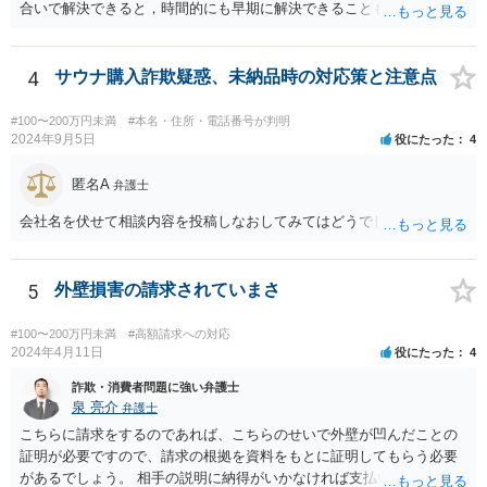
合いで解決できると，時間的にも早期に解決できることも見込めま
す。 もっとも，ケースによっては裁判外の交渉が意味をなさないケー
スもあり，その場合は裁判手続きから始めることとなるかと思われま
す。 支払督促については異議を出されると通常訴訟へ移行するため，
4
サウナ購入詐欺疑惑、未納品時の対応策と注意点
相手から異議が出ることが予想される場合は最初から訴訟手続きを取
った方が良いでしょう。
#100〜200万円未満
#本名・住所・電話番号が判明
2024年9月5日
役にたった
4
匿名A
弁護士
会社名を伏せて相談内容を投稿しなおしてみてはどうでしょうか？
5
外壁損害の請求されていまさ
#100〜200万円未満
#高額請求への対応
2024年4月11日
役にたった
4
詐欺・消費者問題に強い弁護士
泉 亮介
弁護士
こちらに請求をするのであれば、こちらのせいで外壁が凹んだことの
証明が必要ですので、請求の根拠を資料をもとに証明してもらう必要
があるでしょう。 相手の説明に納得がいかなければ支払い義務がある