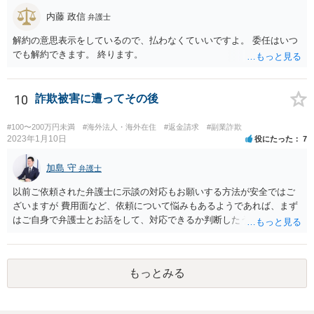
内藤 政信
弁護士
解約の意思表示をしているので、払わなくていいですよ。 委任はいつ
でも解約できます。 終ります。
10
詐欺被害に遭ってその後
#100〜200万円未満
#海外法人・海外在住
#返金請求
#副業詐欺
2023年1月10日
役にたった
7
加島 守
弁護士
以前ご依頼された弁護士に示談の対応もお願いする方法が安全ではご
ざいますが 費用面など、依頼について悩みもあるようであれば、まず
はご自身で弁護士とお話をして、対応できるか判断したうえで、 弁護
士への依頼を検討することも可能かと思います。 １度相手方弁護士と
話をしてから、こちらも法律相談で１度弁護士に相談する方法もあり
ますので。 一番安全なのは弁護士に示談交渉の依頼をする方法です
もっとみる
が、ご事情あるようであれば ご自身で対応する方法もご検討いただい
てもいいかもしれません。