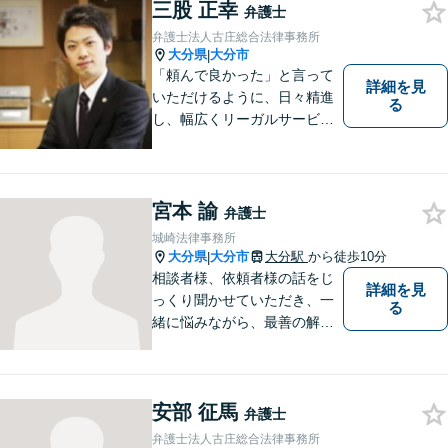
遺産分割、介護などの高齢社
三股 正幸
弁護士
会問題に注力しております。
弁護士法人古庄総合法律事務所
大分県
大分市
|
「頼んで良かった」と言って
詳細を見
いただけるように、日々精進
る
し、幅広くリーガルサービス
をご提供していきます。
宮本 諭
弁護士
城崎法律事務所
大分県
大分市
大分駅
から徒歩10分
|
相談者様、依頼者様の話をじ
詳細を見
っくり聞かせていただき、一
る
緒に悩みながら、最善の解決
策をご提案させていただきま
す。まずは、お話を聞かせて
ください。
安部 征馬
弁護士
弁護士法人古庄総合法律事務所