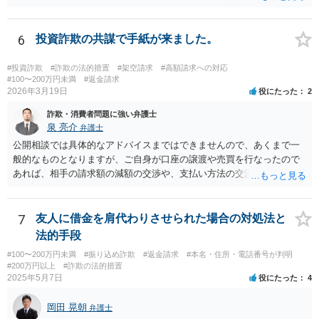
か否かについて最終的に裁判で争う形となるでしょう。
6
投資詐欺の共謀で手紙が来ました。
#投資詐欺
#詐欺の法的措置
#架空請求
#高額請求への対応
#100〜200万円未満
#返金請求
2026年3月19日
役にたった
2
詐欺・消費者問題に強い弁護士
泉 亮介
弁護士
公開相談では具体的なアドバイスまではできませんので、あくまで一
般的なものとなりますが、ご自身が口座の譲渡や売買を行なったので
あれば、相手の請求額の減額の交渉や、支払い方法の交渉をしていく
こととなるでしょう。
7
友人に借金を肩代わりさせられた場合の対処法と
法的手段
#100〜200万円未満
#振り込め詐欺
#返金請求
#本名・住所・電話番号が判明
#200万円以上
#詐欺の法的措置
2025年5月7日
役にたった
4
岡田 晃朝
弁護士