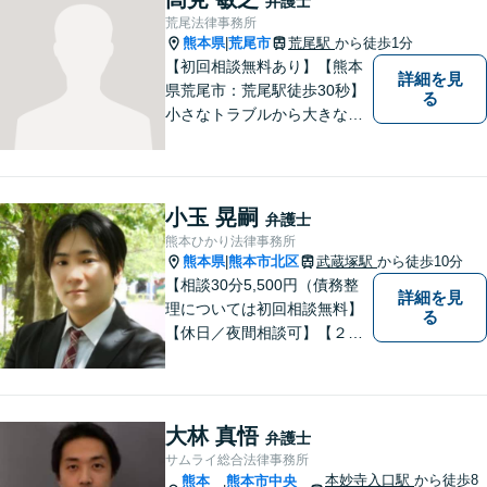
弁護士
企業法務など幅広いお困りご
荒尾法律事務所
とに対応可能です！
熊本県
荒尾市
荒尾駅
から徒歩1分
|
【初回相談無料あり】【熊本
詳細を見
県荒尾市：荒尾駅徒歩30秒】
る
小さなトラブルから大きな問
題まで、法律のプロにお任せ
下さい。
小玉 晃嗣
弁護士
熊本ひかり法律事務所
熊本県
熊本市北区
武蔵塚駅
から徒歩10分
|
【相談30分5,500円（債務整
詳細を見
理については初回相談無料】
る
【休日／夜間相談可】【２０
時まで電話予約受付対応】
【法律相談実績１０００件以
上】
大林 真悟
弁護士
サムライ総合法律事務所
本妙寺入口駅
から徒歩8
熊本
熊本市中央