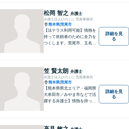
そう地域に法的サービスを提
供してまいります。お気軽に
松岡 智之
弁護士
ご相談を！
弁護士法人ひのくに 荒尾事務所
熊本県
荒尾市
|
【法テラス利用可能】情熱を
詳細を見
持って依頼者のために全力を
る
つくします。荒尾市、玉名郡
市などの県北や福岡県大牟田
市、みやま市なども対応可
能。個人、企業どちらの案件
にも対応可能ですのでお気軽
笠 賢太朗
弁護士
にご相談ください。【幅広い
弁護士法人ひのくに 荒尾事務所
案件のご相談可能】
熊本県
荒尾市
|
【熊本県県北エリア・福岡県
詳細を見
大牟田市／みやま市などで活
る
躍する弁護士】情熱を持って
依頼者のために全力を尽くす
ことをモットーに、皆様の問
題に1つ1つ丁寧に取り組みま
す。離婚 、相続、交通事故、
高見 敏之