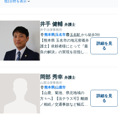
【休日・夜間相談可】
他1分野を表示
通じ、不起訴獲得に向けた戦略的な弁
護活動を展開／ご家族が逮捕された際
の迅速サポート【LINE24時間予約受付
可】【休日・夜間相談可】
井手 健輔
弁護士
井手法律事務所
熊本県
玉名市
玉名駅
から徒歩3分
|
【熊本県 玉名市の地元密着弁
詳細を見
護士】依頼者様にとって『最
る
良の解決』の実現を目指しま
す。お悩みの方はお気軽にご
相談ください。
岡部 秀幸
弁護士
山鹿法律事務所
熊本県
山鹿市
|
【山鹿、菊池、県北地域の
詳細を見
方々へ】【法テラス可】離婚
る
／相続／交通事故など幅広く
対応◎新しく生まれ変わった
「山鹿法律事務所」は、いっ