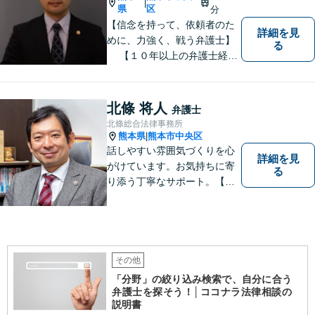
|
県
区
分
【信念を持って、依頼者のた
詳細を見
めに、力強く、戦う弁護士】
る
【１０年以上の弁護士経
験】 【①交通事故、②離婚
等の男女トラブル、③顧問弁
護の３つの分野に力を注ぐ弁
北條 将人
弁護士
護士】
北條総合法律事務所
熊本県
熊本市中央区
|
話しやすい雰囲気づくりを心
詳細を見
がけています。お気持ちに寄
る
り添う丁寧なサポート。【借
金・債務整理】将来を見据え
た最善策をご提案【労働・雇
用】証拠集めから手厚くサポ
ート。企業からのご相談も承
ります【交通事故】弁護士費
その他
用特約の利用可【夜間・休日
「分野」の絞り込み検索で、自分に合う
面談可】
弁護士を探そう！│ココナラ法律相談の
説明書