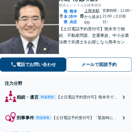
熊本セントラル法律事務所
上熊本駅
営業時間：11:00~
熊
熊本
21:00（土日祝
本
市中
から徒歩1
|
県
央区
日）
0分
【土日電話予約受付可】熊本市で相
続、不動産問題、交通事故、中小企業
法務で弁護士をお探しなら熊本セント
ラル法律事務所(Tel: 096-288-2193)
へ。【LINE公式アカウント24時間予約
受付可】【休日・夜間相談可】
電話でお問い合わせ
メールで面談予約
注力分野
相続・遺言
【土日電話予約受付可】熊本市で相
料金表有
続問題や不動産が絡む家族問題で弁
護士をお探しなら熊本セントラル法
律事務所(Tel: 096-288-2193)へ／感情
刑事事件
【土日電話予約受付可】「緊急時には
料金表有
的対立を避けながら適切な解決を目
原則24時間以内に接見対応」被疑者段
指します【LINE24時間予約受付可】
階では、示談交渉や証拠の精査などを