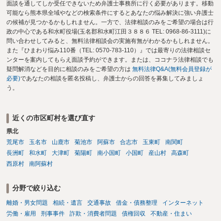
面談を通してしか受任できないため弁護士事務所に行く必要があります。移動
可能なら熊本県全域やなどの検索条件にするとあなたの悩み解決に強い弁護士
の候補が見つかるかもしれません。一方で、法律相談のみをご希望の場合は行
政の中心である和水町役場(玉名郡和水町江田３８８６ TEL: 0968-86-3111)に
問い合わせしてみると、無料法律相談会の実施有無がわかるかもしれません。
また『ひまわり悩み110番（TEL: 0570-783-110）』では最寄りの法律相談セ
ンターを案内してもらえ面談予約ができます。または、ココナラ法律相談でも
疑問解消などを目的に相談のみをご希望の方は
無料法律Q&A(無料会員登録が
必要)
であなたの相談を匿名投稿し、弁護士からの回答を募集してみましょ
う。
近くの市区町村を選び直す
県北
荒尾市
玉名市
山鹿市
菊池市
阿蘇市
合志市
玉東町
南関町
長洲町
和水町
大津町
菊陽町
南小国町
小国町
産山村
高森町
西原村
南阿蘇村
分野で絞り込む
離婚・男女問題
相続・遺言
交通事故
借金・債務整理
インターネット
労働・雇用
刑事事件
詐欺・消費者問題
債権回収
不動産・住まい