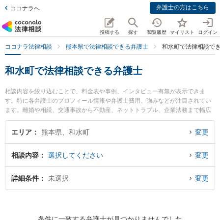
弁護士の方はこちら
ココナラへ
投稿する
探す
閲覧履歴
マイリスト
ログイン
ココナラ法律相談
熊本県で法律相談できる弁護士
和水町で法律相談で
和水町で法律相談できる弁護士
相談内容を絞り込むことで、料金表や事例、インタビュー有無が表示できま
す。特に各弁護士のプロフィール情報や弁護士費用、強みなどが注目されてい
ます。離婚や相続、交通事故から不動産、ネットトラブル、企業法務まで幅広
く取り扱う弁護士が多数。こんな法律相談をお持ちの方は是非ご利用くださ
い。和水町で土日や夜間に発生した不倫慰謝料トラブルを今すぐに弁護士に相
エリア
熊本県、和水町
変更
談したい』『交通事故の過失割合や後遺障害のトラブル解決の実績豊富な近く
の弁護士を検索したい』『初回相談無料で自己破産や債務整理を法律相談でき
相談内容
選択してください
変更
る和水町内の弁護士に相談予約したい』などでお困りの相談者さんにおすすめ
です。
詳細条件
未選択
変更
条件に一致する弁護士が見つかりませんでした