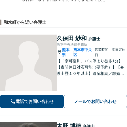
和水町から近い弁護士
久保田 紗和
弁護士
熊本中央法律事務所
熊本
熊本市中央
営業時間：本日定休
|
県
区
日
【「京町柳川」バス停より徒歩1分】
【夜間休日対応可能（要予約）】【弁
護士歴１０年以上】遺産相続／離婚・
男女問題／労働問題などの分野に対応
可能。悩みを真剣に受け止め、共に闘
える弁護士であることを心がけていま
す。お気軽にご相談ください。
電話でお問い合わせ
メールでお問い合わせ
木野 博徳
弁護士