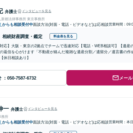
記
弁護士
インタビューを見る
人新都法律事務所 東京事務所
市
からも相談受付中
面談方法(対面・電話・ビデオなど)は応相談
営業時間：09:
相続財産調査・鑑定
料金表を見る
対応】大阪・東京の2拠点でチームで迅速対応【電話・WEB相談可】【遺産
の返信を心がけます「不動産が絡んだ複雑な遺産分割／遺留分／遺言書の作
【休日相談あり】
せ
メール
伸一
弁護士
インタビューを見る
事務所
市
からも相談受付中
面談方法(対面・電話・ビデオなど)は応相談
営業時間：本