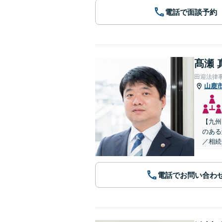
電話で面談予約
髙瀬 
田迎法律
山鹿
【九州
のある
／相続
電話でお問い合わ