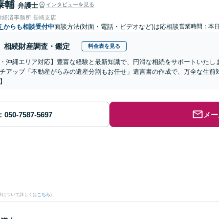
泰輔
弁護士
インタビューを見る
律経済事務所 長崎支店
市
からも相談受付中
面談方法(対面・電話・ビデオなど)は応相談
営業時間：本
相続財産調査・鑑定
料金表を見る
・沖縄エリア対応】豊富な経験と最新知識で、円滑な相続をサポートいたし
チアップ「不動産がらみの遺産分割もお任せ」遺言書の作成で、万全な生前
】
メー
果について詳しくは
こちら
)