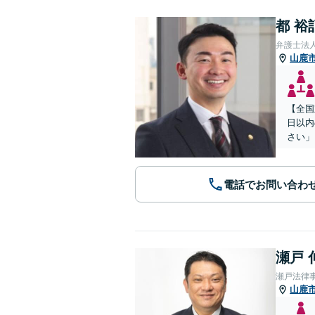
都 裕
弁護士法
山鹿
【全国
日以内
さい」
電話でお問い合わ
瀬戸 
瀬戸法律
山鹿