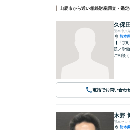
山鹿市から近い相続財産調査・鑑定
久保田
熊本中央
熊本
【「京町
題／労働
ご相談く
電話でお問い合わ
木野 
熊本セン
熊本