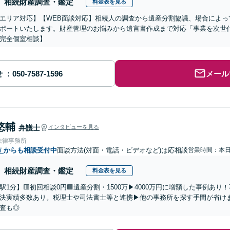
相続財産調査・鑑定
料金表を見る
エリア対応】【WEB面談対応】相続人の調査から遺産分割協議、場合によっ
ポートいたします。財産管理のお悩みから遺言書作成まで対応「事業を次世
完全個室相談】
せ
メール
悠輔
弁護士
インタビューを見る
法律事務所
市
からも相談受付中
面談方法(対面・電話・ビデオなど)は応相談
営業時間：本
相続財産調査・鑑定
料金表を見る
駅1分】🟥初回相談0円🟥遺産分割・1500万▶4000万円に増額した事例あ
決実績多数あり。税理士や司法書士等と連携▶他の事務所を探す手間が省け
査も◎