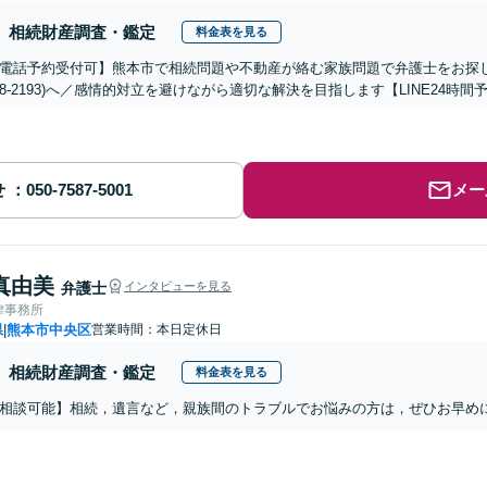
相続財産調査・鑑定
料金表を見る
電話予約受付可】熊本市で相続問題や不動産が絡む家族問題で弁護士をお探しな
-288-2193)へ／感情的対立を避けながら適切な解決を目指します【LINE24
せ
メー
真由美
弁護士
インタビューを見る
律事務所
県
熊本市中央区
営業時間：本日定休日
|
相続財産調査・鑑定
料金表を見る
相談可能】相続，遺言など，親族間のトラブルでお悩みの方は，ぜひお早め