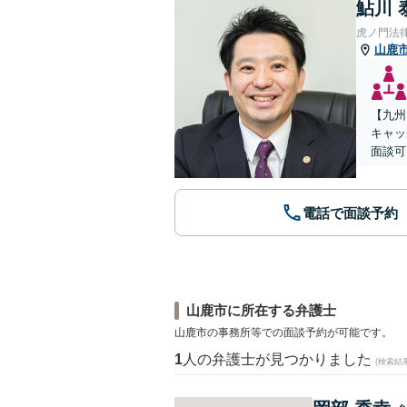
鮎川 
虎ノ門法
山鹿
【九州
キャッ
面談可
電話で面談予約
山鹿市に所在する弁護士
山鹿市の事務所等での面談予約が可能です。
1
人の弁護士が見つかりました
(検索結