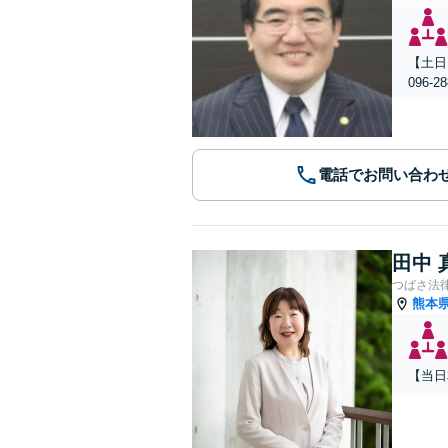
【土日
096
電話でお問い合わ
田中 
つばさ法
熊本
【当日