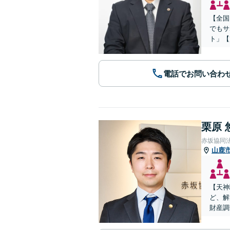
【全国
でもサ
ト」【
電話でお問い合わ
栗原 
赤坂協同
山鹿
【天神
ど、解
財産調