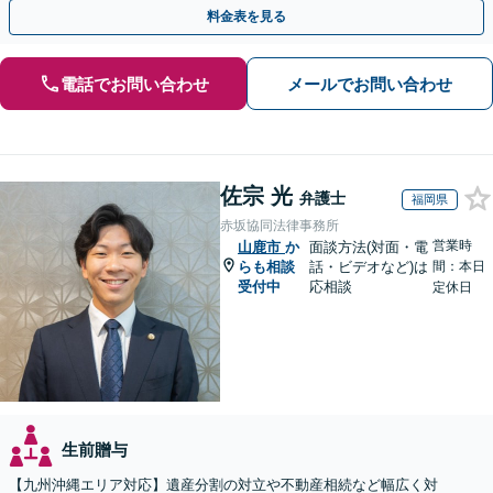
料金表を見る
電話でお問い合わせ
メールでお問い合わせ
佐宗 光
弁護士
福岡県
赤坂協同法律事務所
営業時
山鹿市
か
面談方法(対面・電
らも相談
話・ビデオなど)は
間：本日
受付中
応相談
定休日
生前贈与
【九州沖縄エリア対応】遺産分割の対立や不動産相続など幅広く対