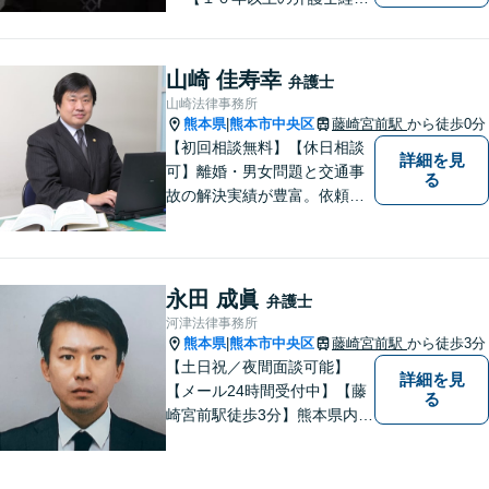
験】 【①交通事故、②離婚
等の男女トラブル、③顧問弁
護の３つの分野に力を注ぐ弁
山崎 佳寿幸
弁護士
護士】
山崎法律事務所
熊本県
熊本市中央区
藤崎宮前駅
から徒歩0分
|
【初回相談無料】【休日相談
詳細を見
可】離婚・男女問題と交通事
る
故の解決実績が豊富。依頼者
様にとって力強い法的パート
ナーとして尽力いたします。
企業法務のご相談もお任せく
ださい。【熊本市中心部】地
永田 成眞
弁護士
域に密着した町医者みたいな
河津法律事務所
弁護士です。
熊本県
熊本市中央区
藤崎宮前駅
から徒歩3分
|
【土日祝／夜間面談可能】
詳細を見
【メール24時間受付中】【藤
る
崎宮前駅徒歩3分】熊本県内及
び周辺地域から法律相談受付
中です。交通事故・男女関係
等の問題から、刑事、経営者