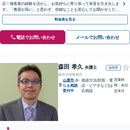
応！接客業の経験を活かし、お気持ちに寄り添って本音を引き出しま
す。「敷居が高い」と思わず、些細なことも安心してお聞かせくださ
い【初回相談無料】【夜間・休日相談可】
料金表を見る
電話でお問い合わせ
メールでお問い合わせ
森田 孝久
弁護士
福岡県
森田法律事務所
営業時
山鹿市
か
面談方法(対面・電
らも相談
話・ビデオなど)は
間：本日
受付中
応相談
定休日