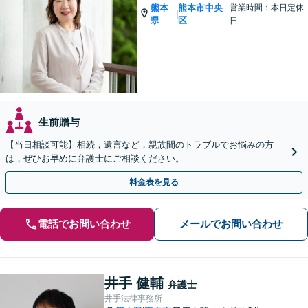
熊本
熊本市中央
営業時間：本日定休
|
県
区
日
生前贈与
【当日相談可能】相続，遺言など，親族間のトラブルでお悩みの方
は，ぜひお早めに弁護士にご相談ください。
料金表を見る
電話でお問い合わせ
メールでお問い合わせ
井手 健輔
弁護士
井手法律事務所