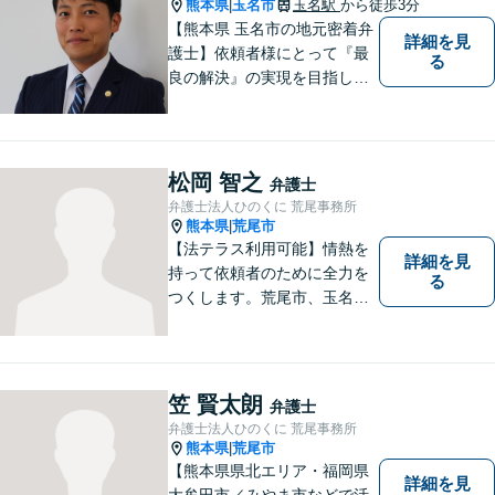
熊本県
玉名市
玉名駅
から徒歩3分
|
【熊本県 玉名市の地元密着弁
詳細を見
護士】依頼者様にとって『最
る
良の解決』の実現を目指しま
す。お悩みの方はお気軽にご
相談ください。
松岡 智之
弁護士
弁護士法人ひのくに 荒尾事務所
熊本県
荒尾市
|
【法テラス利用可能】情熱を
詳細を見
持って依頼者のために全力を
る
つくします。荒尾市、玉名郡
市などの県北や福岡県大牟田
市、みやま市なども対応可
能。個人、企業どちらの案件
にも対応可能ですのでお気軽
笠 賢太朗
弁護士
にご相談ください。【幅広い
弁護士法人ひのくに 荒尾事務所
案件のご相談可能】
熊本県
荒尾市
|
【熊本県県北エリア・福岡県
詳細を見
大牟田市／みやま市などで活