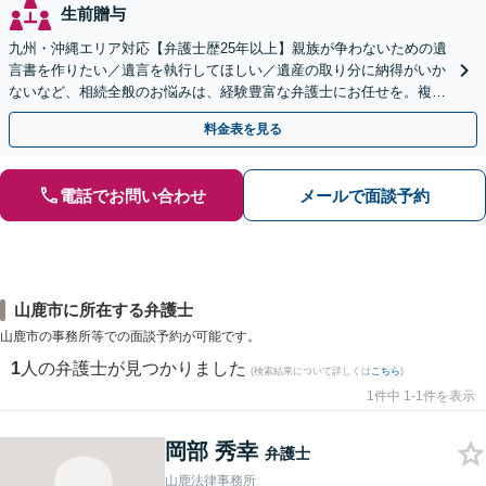
生前贈与
九州・沖縄エリア対応【弁護士歴25年以上】親族が争わないための遺
言書を作りたい／遺言を執行してほしい／遺産の取り分に納得がいか
ないなど、相続全般のお悩みは、経験豊富な弁護士にお任せを。複雑
な問題も粘り強く対応し、解決に導きます。
料金表を見る
電話でお問い合わせ
メールで面談予約
山鹿市に所在する弁護士
山鹿市の事務所等での面談予約が可能です。
1
人の弁護士が見つかりました
(検索結果について詳しくは
こちら
)
1件中 1-1件を表示
岡部 秀幸
弁護士
山鹿法律事務所