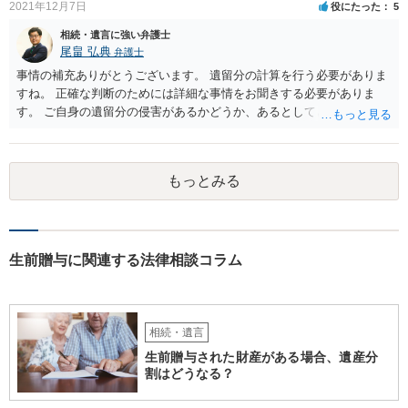
2021年12月7日
役にたった
5
相続・遺言に強い弁護士
尾畠 弘典
弁護士
事情の補充ありがとうございます。 遺留分の計算を行う必要がありま
すね。 正確な判断のためには詳細な事情をお聞きする必要がありま
す。 ご自身の遺留分の侵害があるかどうか、あるとしてどの程度の金
額となるかを正確に把握されたいのであれば、一度お近くの弁護士に
相談されるのが良いと思います。
もっとみる
生前贈与に関連する法律相談コラム
相続・遺言
生前贈与された財産がある場合、遺産分
割はどうなる？