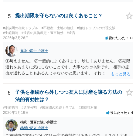
ますので、なかなか立証のハードルは高いと思われます。それゆえ、
持ち戻し免除の意思表示は書面で明確にしておいていただくべきとい
う結論は変わりません。 誤解を与えるような回答でした。失礼しまし
5
提出期限を守らないのは良くあること？
た。 文言については、「〇〇に対する生前贈与による特別受益の持ち
戻しをすべて免除する」というのがオーソドックスなものですが、ご
#家族間の相続トラブル
#不動産・土地の相続
#相続トラブルの代理交渉
心配ならば、弁護士のところに行って、特別受益となりそうな贈与に
#生前贈与
#遺言の真偽鑑定・遺言無効
#遺言
2025年3月26日
役にたった
11
ついて説明した上で、適切な文言についてご相談してみてはいかがで
しょうか。
鬼沢 健士
弁護士
①与えません。 ②一般的によくあります。珍しくありません。 ③期限
遅れをあまりに気にしないことです。大事なのは中身です。 相手の提
出が遅れることもあるんじゃないかと思います。 それでもあなた有利
にはなりません。
6
子供を相続から外しつつ友人に財産を譲る方法の
法的有効性は？
#生前贈与
#遺産分割
#家族間の相続トラブル
#相続税対策
2026年1月19日
役にたった
4
相続・遺言に強い弁護士
髙橋 俊太
弁護士
ご検討中の方針については一定の有効性はあるものの、リスクも大き