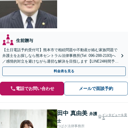
生前贈与
【土日電話予約受付可】熊本市で相続問題や不動産が絡む家族問題で
弁護士をお探しなら熊本セントラル法律事務所(Tel: 096-288-2193)へ
／感情的対立を避けながら適切な解決を目指します【LINE24時間予約
受付可】【休日・夜間相談可】
料金表を見る
電話でお問い合わせ
メールで面談予約
田中 真由美
弁護
インタビューを見
る
士
つばさ法律事務所