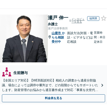
瀬戸 伸一
福岡県
インタビュ
ーを見る
弁護士
瀬戸法律事務所
営業時
山鹿市
か
面談方法(対面・電
らも相談
話・ビデオなど)は
間：本日
受付中
応相談
定休日
生前贈与
【全国エリア対応】【WEB面談対応】相続人の調査から遺産分割協
議、場合によっては調停や審判まで、どの段階からでもサポートいた
します。財産管理のお悩みから遺言書作成まで対応「事業を次世代に
引き継ぐ安心の事業承継をサポート」【完全個室相談】
料金表を見る