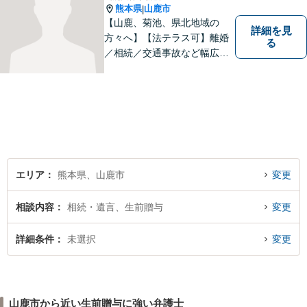
熊本県
山鹿市
|
【山鹿、菊池、県北地域の
詳細を見
方々へ】【法テラス可】離婚
る
／相続／交通事故など幅広く
対応◎新しく生まれ変わった
「山鹿法律事務所」は、いっ
そう地域に法的サービスを提
供してまいります。お気軽に
ご相談を！
エリア
熊本県、山鹿市
変更
相談内容
相続・遺言、生前贈与
変更
詳細条件
未選択
変更
山鹿市から近い生前贈与に強い弁護士