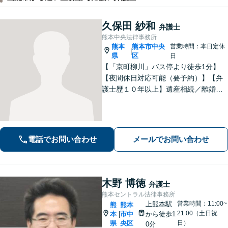
久保田 紗和
弁護士
熊本中央法律事務所
熊本
熊本市中央
営業時間：本日定休
|
県
区
日
【「京町柳川」バス停より徒歩1分】
【夜間休日対応可能（要予約）】【弁
護士歴１０年以上】遺産相続／離婚・
男女問題／労働問題などの分野に対応
可能。悩みを真剣に受け止め、共に闘
える弁護士であることを心がけていま
す。お気軽にご相談ください。
電話でお問い合わせ
メールでお問い合わせ
木野 博徳
弁護士
熊本セントラル法律事務所
上熊本駅
営業時間：11:00~
熊
熊本
21:00（土日祝
本
市中
から徒歩1
|
県
央区
日）
0分