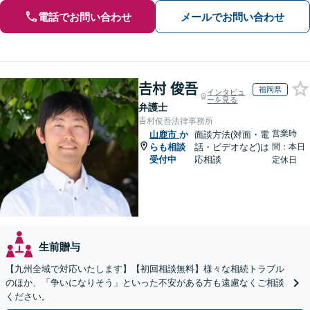
電話でお問い合わせ
メールでお問い合わせ
𠮷村 俊吾
福岡県
インタビュ
ーを見る
弁護士
𠮷村俊吾法律事務所
営業時
山鹿市
か
面談方法(対面・電
らも相談
話・ビデオなど)は
間：本日
受付中
応相談
定休日
生前贈与
【九州全域で対応いたします】【初回相談無料】様々な相続トラブル
のほか、「争いになりそう」といった不安がある方も遠慮なくご相談
ください。