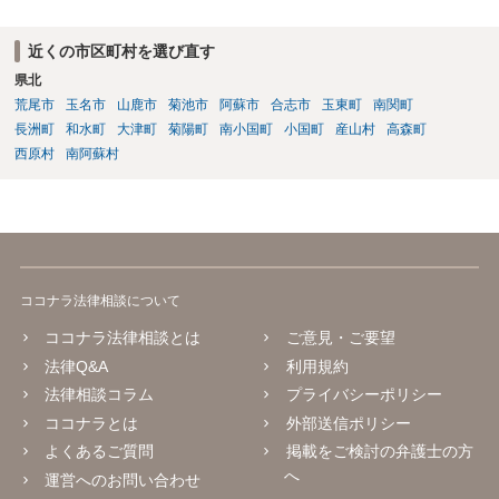
近くの市区町村を選び直す
県北
荒尾市
玉名市
山鹿市
菊池市
阿蘇市
合志市
玉東町
南関町
長洲町
和水町
大津町
菊陽町
南小国町
小国町
産山村
高森町
西原村
南阿蘇村
ココナラ法律相談について
ココナラ法律相談とは
ご意見・ご要望
法律Q&A
利用規約
法律相談コラム
プライバシーポリシー
ココナラとは
外部送信ポリシー
よくあるご質問
掲載をご検討の弁護士の方
へ
運営へのお問い合わせ