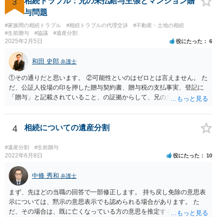
3
相続トラブル：兄の未払給与主張とマンション贈
与問題
#家族間の相続トラブル
#相続トラブルの代理交渉
#不動産・土地の相続
#生前贈与
#協議
#遺産分割
2025年2月5日
役にたった
6
和田 史郎
弁護士
①その通りだと思います。 ②可能性といのはゼロとは言えません。 た
だ、公証人役場の印を押した贈与契約書、贈与税の支払事実、登記に
「贈与」と記載されていること、の証拠からして、兄の主張は通らな
いようには思います。 ③④その通りだと思います。 話し合いで折り合
わなければ、遺産分割調停を申し立てて進めるのがベターのような気
がしますね。
4
相続についての遺産分割
#遺産分割
#生前贈与
2022年6月8日
役にたった
10
中條 秀和
弁護士
まず、先ほどの当職の回答で一部修正します。 持ち戻し免除の意思表
示については、黙示の意思表示でも認められる場合があります。 た
だ、その場合は、既に亡くなっている方の意思を推定することになり