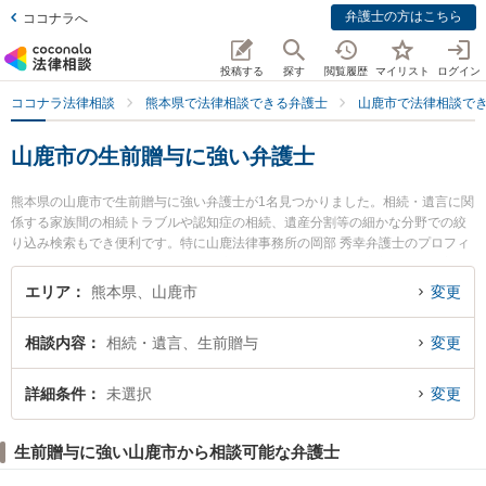
弁護士の方はこちら
ココナラへ
投稿する
探す
閲覧履歴
マイリスト
ログイン
ココナラ法律相談
熊本県で法律相談できる弁護士
山鹿市で法律相談で
山鹿市の生前贈与に強い弁護士
熊本県の山鹿市で生前贈与に強い弁護士が1名見つかりました。相続・遺言に関
係する家族間の相続トラブルや認知症の相続、遺産分割等の細かな分野での絞
り込み検索もでき便利です。特に山鹿法律事務所の岡部 秀幸弁護士のプロフィ
ール情報や弁護士費用、強みなどが注目されています。『山鹿市で土日や夜間
に発生した生前贈与のトラブルを今すぐに弁護士に相談したい』『生前贈与の
エリア
熊本県、山鹿市
変更
トラブル解決の実績豊富な近くの弁護士を検索したい』『初回相談無料で生前
贈与を法律相談できる山鹿市内の弁護士に相談予約したい』などでお困りの相
相談内容
相続・遺言、生前贈与
変更
談者さんにおすすめです。
詳細条件
未選択
変更
生前贈与に強い山鹿市から相談可能な弁護士