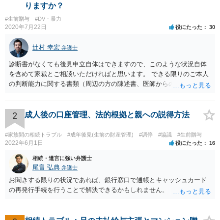
りますか？
#生前贈与
#DV・暴力
2020年7月22日
役にたった
30
辻村 幸宏
弁護士
診断書がなくても後見申立自体はできますので、このような状況自体
を含めて家裁とご相談いただければと思います。 できる限りのご本人
の判断能力に関する書類（周辺の方の陳述書、医師からの聴取書等）
を整え、家裁の鑑定を経る前提で鑑定費用の予納金を用意し、申立て
をしていただければそこから先は進むのではないかと存じます。 ま
た、Aさんの意向を酌みすぎるあまりに後見申立ができない状況にして
2
成人後の口座管理、法的根拠と親への説得方法
いる施設の問題もありますので、当該地域の地域包括支援センターに
ご相談されるのもひとつの方法です。
#家族間の相続トラブル
#成年後見(生前の財産管理)
#調停
#協議
#生前贈与
2022年6月1日
役にたった
16
相続・遺言に強い弁護士
尾畠 弘典
弁護士
お聞きする限りの状況であれば、銀行窓口で通帳とキャッシュカード
の再発行手続を行うことで解決できるかもしれません。