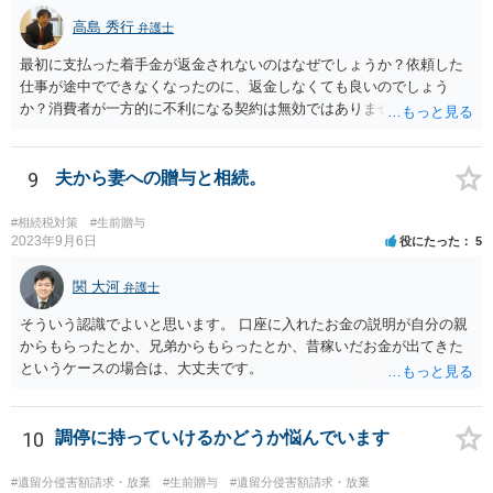
高島 秀行
弁護士
最初に支払った着手金が返金されないのはなぜでしょうか？依頼した
仕事が途中でできなくなったのに、返金しなくても良いのでしょう
か？消費者が一方的に不利になる契約は無効ではありませんか？
着手金は、前の弁護士が倒れるまでにやった仕事に応じて清算する義
務があると思います。 倒れた弁護士が所属する弁護士会に相談さ
れた方がよいと思います。 倒れた弁護士は脳梗塞で倒れたようで
9
夫から妻への贈与と相続。
すが、 判断能力があり、復代理を倒れた弁護士の判断で復代理を
選任したのか 即ち、復代理人の選任は有効なのかという問題もあ
#相続税対策
#生前贈与
ると思います。
2023年9月6日
役にたった
5
関 大河
弁護士
そういう認識でよいと思います。 口座に入れたお金の説明が自分の親
からもらったとか、兄弟からもらったとか、昔稼いだお金が出てきた
というケースの場合は、大丈夫です。
10
調停に持っていけるかどうか悩んでいます
#遺留分侵害額請求・放棄
#生前贈与
#遺留分侵害額請求・放棄