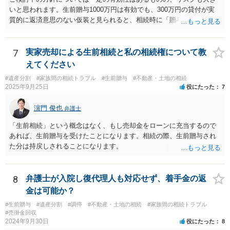
いと思われます。生前贈与1000万円は有効でも、300万円の貸付が実
質的に返済意思のない仮装と見られると、相続時に「贈与」と評価さ
れ、子から遺留分侵害額請求を受ける可能性があります。 その他の方
法として考えられるものとしては、 ①信託（家族信託・目的信託） 財
産を信託口に移し、受託者（信頼できる友人や専門職）に管理させ、
7
実家売却による生前相続と私の相続権について教
・生存中はあなたの生活費・介護費に優先充当 ・残余を友人や慈善団
えてください
体へ と使途を厳格に指定。相続ではなく信託帰属になるため、子の関
#遺産分割
#家族間の相続トラブル
#生前贈与
#不動産・土地の相続
与を大きく排除できます。 ②遺言＋生命保険の組合せ 生活資金は手元
2025年9月25日
役にたった
7
に残し、余剰資金で受取人を友人・団体にした保険を活用。保険金は
相続財産とは別枠で、遺留分対策にも有効と思われます。 ③負担付死
濵門 俊也
弁護士
因贈与 「介護・見守り等を条件に、死亡時に財産を渡す」契約。条件
不履行なら無効にでき、老後の安心を担保できます。 ④ 寄附予約＋解
「生前相続」という概念はなく、もし売却金をローンに充当するので
除条件 慈善団体への寄附を予約しつつ、資金不足時は解除できる条項
あれば、生前贈与を受けたことになります。相続の際、生前贈与され
を設定。 などがあり得るかと思われます。
た分は持戻しされることになります。
8
弁護士が入院し復代理人も対応せず、着手金の返
金は可能か？
#生前贈与
#遺産分割
#調停
#不動産・土地の相続
#家族間の相続トラブル
#売掛金回収
2024年9月30日
役にたった
8