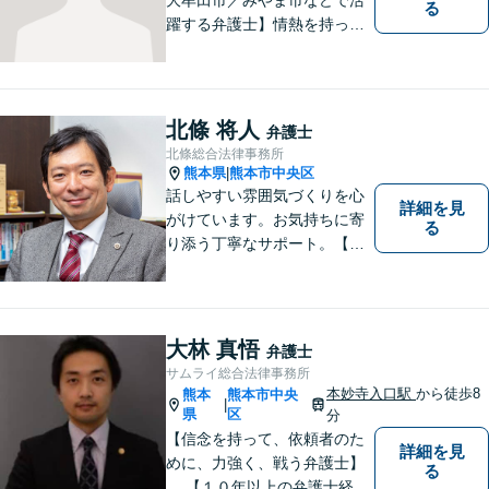
る
躍する弁護士】情熱を持って
依頼者のために全力を尽くす
ことをモットーに、皆様の問
題に1つ1つ丁寧に取り組みま
す。離婚 、相続、交通事故、
北條 将人
弁護士
企業法務など幅広いお困りご
北條総合法律事務所
とに対応可能です！
熊本県
熊本市中央区
|
話しやすい雰囲気づくりを心
詳細を見
がけています。お気持ちに寄
る
り添う丁寧なサポート。【借
金・債務整理】将来を見据え
た最善策をご提案【労働・雇
用】証拠集めから手厚くサポ
ート。企業からのご相談も承
大林 真悟
弁護士
ります【交通事故】弁護士費
サムライ総合法律事務所
用特約の利用可【夜間・休日
本妙寺入口駅
から徒歩8
熊本
熊本市中央
|
面談可】
県
区
分
【信念を持って、依頼者のた
詳細を見
めに、力強く、戦う弁護士】
る
【１０年以上の弁護士経