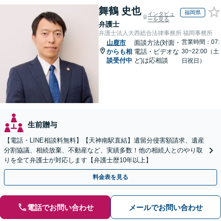
舞鶴 史也
福岡県
インタビュ
ーを見る
弁護士
弁護士法人大西総合法律事務所 福岡事務所
営業時間：07:
山鹿市
面談方法(対面・
からも相
電話・ビデオな
30~22:00（土
談受付中
ど)は応相談
日祝日）
生前贈与
【電話・LINE相談料無料】【天神南駅直結】遺留分侵害額請求、遺産
分割協議、相続放棄、不動産など、実績多数！他の相続人とのやり取
りを全て弁護士が対応します【弁護士歴10年以上】
料金表を見る
電話でお問い合わせ
メールでお問い合わせ