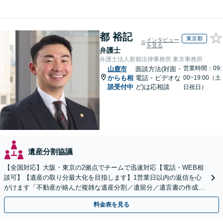
都 裕記
東京都
インタビュー
を見る
弁護士
弁護士法人新都法律事務所 東京事務所
営業時間：09:
山鹿市
面談方法(対面・
からも相
電話・ビデオな
00~19:00（土
談受付中
ど)は応相談
日祝日）
遺産分割協議
【全国対応】大阪・東京の2拠点でチームで迅速対応【電話・WEB相
談可】【遺産の取り分最大化を目指します】1営業日以内の返信を心
がけます「不動産が絡んだ複雑な遺産分割／遺留分／遺言書の作成・
執行／事業承継など、お任せください」【休日相談あり】
料金表を見る