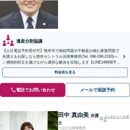
遺産分割協議
【土日電話予約受付可】熊本市で相続問題や不動産が絡む家族問題で
弁護士をお探しなら熊本セントラル法律事務所(Tel: 096-288-2193)へ
／感情的対立を避けながら適切な解決を目指します【LINE24時間予約
受付可】【休日・夜間相談可】
料金表を見る
電話でお問い合わせ
メールで面談予約
田中 真由美
弁護
インタビューを見
る
士
つばさ法律事務所