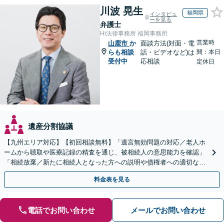
川波 晃生
福岡県
インタビュ
ーを見る
弁護士
Hi法律事務所 福岡事務所
営業時
山鹿市
か
面談方法(対面・電
らも相談
話・ビデオなど)は
間：本日
受付中
応相談
定休日
遺産分割協議
【九州エリア対応】【初回相談無料】「遺言無効問題の対応／老人ホ
ームから聴取や医療記録の精査を通じ、被相続人の意思能力を確認」
「相続放棄／新たに相続人となった方への説明や債権者への適切な対
応まで、きめ細やかにサポート」【休日・夜間相談可】
料金表を見る
電話でお問い合わせ
メールでお問い合わせ