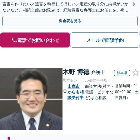
言書を作りたい／遺言を執行してほしい／遺産の取り分に納得がいか
ないなど、相続全般のお悩みは、経験豊富な弁護士にお任せを。複雑
な問題も粘り強く対応し、解決に導きます。
料金表を見る
電話でお問い合わせ
メールで面談予約
木野 博徳
弁護士
熊本県
熊本セントラル法律事務所
営業時間：11:
山鹿市
面談方法(対面・
からも相
電話・ビデオな
00~21:00（土
談受付中
ど)は応相談
日祝日）