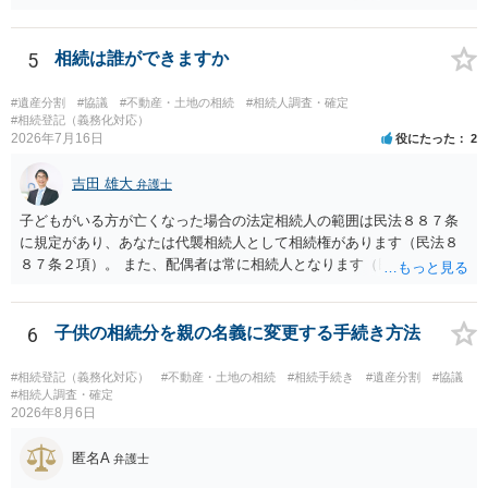
する場合の比率は、現状で、客観的に見てどの程度が妥当と考えられ
ますか。 →本人が自由に決められますので、どこが妥当とは言えない
です。客観的な基準もありません。 ・できれば穏やかに、分割を拒否
5
相続は誰ができますか
することはできますか。 →分割を拒否するということは、遺産はいら
ないということでしょうか。遺言で、受取を指定されててもいらない
#遺産分割
#協議
#不動産・土地の相続
#相続人調査・確定
と拒否することはできます。理由を説明する必要はありません。
#相続登記（義務化対応）
2026年7月16日
役にたった
2
吉田 雄大
弁護士
子どもがいる方が亡くなった場合の法定相続人の範囲は民法８８７条
に規定があり、あなたは代襲相続人として相続権があります（民法８
８７条２項）。 また、配偶者は常に相続人となります（民法８９０
条）。 「祖父の子供３人」の方の配偶者がご健在であれば、その方に
も相続権があります。つまり、孫５人に加えて「おじ又はおば」にも
相続権がある可能性があります。
6
子供の相続分を親の名義に変更する手続き方法
#相続登記（義務化対応）
#不動産・土地の相続
#相続手続き
#遺産分割
#協議
#相続人調査・確定
2026年8月6日
匿名A
弁護士