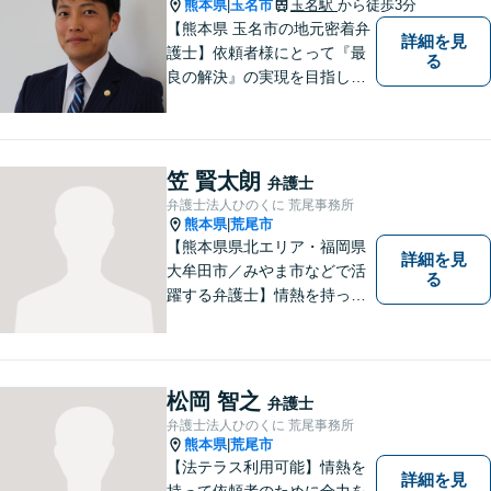
熊本県
玉名市
玉名駅
から徒歩3分
|
【熊本県 玉名市の地元密着弁
詳細を見
護士】依頼者様にとって『最
る
良の解決』の実現を目指しま
す。お悩みの方はお気軽にご
相談ください。
笠 賢太朗
弁護士
弁護士法人ひのくに 荒尾事務所
熊本県
荒尾市
|
【熊本県県北エリア・福岡県
詳細を見
大牟田市／みやま市などで活
る
躍する弁護士】情熱を持って
依頼者のために全力を尽くす
ことをモットーに、皆様の問
題に1つ1つ丁寧に取り組みま
す。離婚 、相続、交通事故、
松岡 智之
弁護士
企業法務など幅広いお困りご
弁護士法人ひのくに 荒尾事務所
とに対応可能です！
熊本県
荒尾市
|
【法テラス利用可能】情熱を
詳細を見
持って依頼者のために全力を