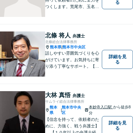
る
つくします。荒尾市、玉名郡
市などの県北や福岡県大牟田
市、みやま市なども対応可
能。個人、企業どちらの案件
にも対応可能ですのでお気軽
北條 将人
弁護士
にご相談ください。【幅広い
北條総合法律事務所
案件のご相談可能】
熊本県
熊本市中央区
|
話しやすい雰囲気づくりを心
詳細を見
がけています。お気持ちに寄
る
り添う丁寧なサポート。【借
金・債務整理】将来を見据え
た最善策をご提案【労働・雇
用】証拠集めから手厚くサポ
ート。企業からのご相談も承
大林 真悟
弁護士
ります【交通事故】弁護士費
サムライ総合法律事務所
用特約の利用可【夜間・休日
本妙寺入口駅
から徒歩8
熊本
熊本市中央
|
面談可】
県
区
分
【信念を持って、依頼者のた
詳細を見
めに、力強く、戦う弁護士】
る
【１０年以上の弁護士経