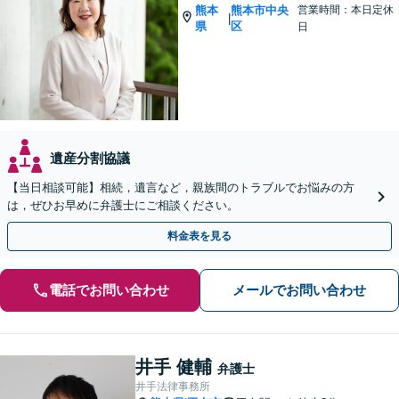
熊本
熊本市中央
営業時間：本日定休
|
県
区
日
遺産分割協議
【当日相談可能】相続，遺言など，親族間のトラブルでお悩みの方
は，ぜひお早めに弁護士にご相談ください。
料金表を見る
電話でお問い合わせ
メールでお問い合わせ
井手 健輔
弁護士
井手法律事務所