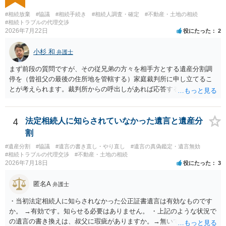
#相続放棄
#協議
#相続手続き
#相続人調査・確定
#不動産・土地の相続
#相続トラブルの代理交渉
2026年7月22日
役にたった
2
小杉 和
弁護士
まず前段の質問ですが、その従兄弟の方々を相手方とする遺産分割調
停を（曾祖父の最後の住所地を管轄する）家庭裁判所に申し立てるこ
とが考えられます。裁判所からの呼出しがあれば応答する可能性がま
だあるのではないでしょうか。 後段の質問については、相続放棄は可
能と思われます。時間が思った以上にないので必要書類をてきぱきと
揃える必要があります。その点是非御注意ください。
4
法定相続人に知らされていなかった遺言と遺産分
割
#遺産分割
#協議
#遺言の書き直し・やり直し
#遺言の真偽鑑定・遺言無効
#相続トラブルの代理交渉
#不動産・土地の相続
2026年7月18日
役にたった
3
匿名A
弁護士
・当初法定相続人に知らされなかった公正証書遺言は有効なものです
か。 →有効です。知らせる必要はありません。 ・上記のような状況で
の遺言の書き換えは、叔父に瑕疵がありますか。→無いです。 ・分割