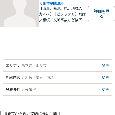
熊本県
山鹿市
|
【山鹿、菊池、県北地域の
詳細を見
方々へ】【法テラス可】離婚
る
／相続／交通事故など幅広く
対応◎新しく生まれ変わった
「山鹿法律事務所」は、いっ
そう地域に法的サービスを提
供してまいります。お気軽に
ご相談を！
エリア
熊本県、山鹿市
変更
相談内容
相続・遺言、協議
変更
詳細条件
未選択
変更
山鹿市から近い協議に強い弁護士