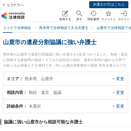
弁護士の方はこちら
ココナラへ
投稿する
探す
閲覧履歴
マイリスト
ログイン
ココナラ法律相談
熊本県で法律相談できる弁護士
山鹿市で法律相談で
山鹿市の遺産分割協議に強い弁護士
熊本県の山鹿市で遺産分割協議に強い弁護士が1名見つかりました。相続・遺言
に関係する家族間の相続トラブルや認知症の相続、遺産分割等の細かな分野で
の絞り込み検索もでき便利です。特に山鹿法律事務所の岡部 秀幸弁護士のプロ
フィール情報や弁護士費用、強みなどが注目されています。『山鹿市で土日や
夜間に発生した遺産分割協議のトラブルを今すぐに弁護士に相談したい』『遺
エリア
熊本県、山鹿市
変更
産分割協議のトラブル解決の実績豊富な近くの弁護士を検索したい』『初回相
談無料で遺産分割協議を法律相談できる山鹿市内の弁護士に相談予約したい』
相談内容
相続・遺言、協議
変更
などでお困りの相談者さんにおすすめです。
詳細条件
未選択
変更
協議に強い山鹿市から相談可能な弁護士