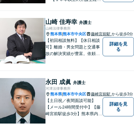
験】 【①交通事故、②離婚
等の男女トラブル、③顧問弁
護の３つの分野に力を注ぐ弁
山崎 佳寿幸
弁護士
護士】
山崎法律事務所
熊本県
熊本市中央区
藤崎宮前駅
から徒歩0分
|
【初回相談無料】【休日相談
詳細を見
可】離婚・男女問題と交通事
る
故の解決実績が豊富。依頼者
様にとって力強い法的パート
ナーとして尽力いたします。
企業法務のご相談もお任せく
ださい。【熊本市中心部】地
永田 成眞
弁護士
域に密着した町医者みたいな
河津法律事務所
弁護士です。
熊本県
熊本市中央区
藤崎宮前駅
から徒歩3分
|
【土日祝／夜間面談可能】
詳細を見
【メール24時間受付中】【藤
る
崎宮前駅徒歩3分】熊本県内及
び周辺地域から法律相談受付
中です。交通事故・男女関係
等の問題から、刑事、経営者