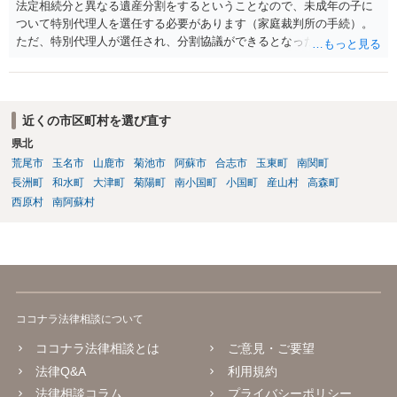
法定相続分と異なる遺産分割をするということなので、未成年の子に
ついて特別代理人を選任する必要があります（家庭裁判所の手続）。
ただ、特別代理人が選任され、分割協議ができるとなったとしても、
不動産の名義の全部を自分にできるかどうかは別問題です。未成年者
の権利も守られなければならないからです。 相続財産全体で、未成年
者の権利が守られているかどうかを判断しなければなりません。 単
に、未成年者を今後養育するのは、自分だからという理由では、法定
近くの市区町村を選び直す
相続分以上に多くの遺産を取得することができるというわけではあり
県北
ません。
荒尾市
玉名市
山鹿市
菊池市
阿蘇市
合志市
玉東町
南関町
長洲町
和水町
大津町
菊陽町
南小国町
小国町
産山村
高森町
西原村
南阿蘇村
ココナラ法律相談について
ココナラ法律相談とは
ご意見・ご要望
法律Q&A
利用規約
法律相談コラム
プライバシーポリシー