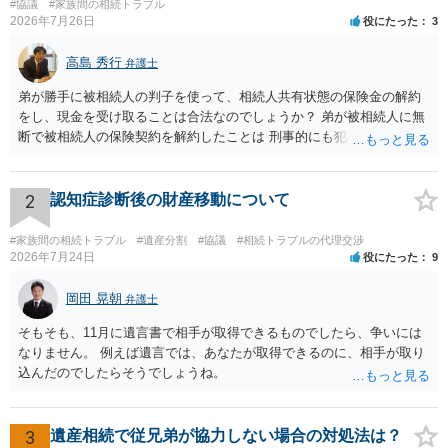
#協議
#家族間の相続トラブル
2026年7月26日
役にたった
3
高島 秀行
弁護士
弟が勝手に被相続人の判子を使って、相続人共有状態の保険金の解約
をし、現金を受け取ることは合法なのでしょうか？ 弟が被相続人に無
断で被相続人の保険契約を解約したことは 刑事的にも犯罪となる可能
性があり、民事的には無効だと思います。 保険会社で解約の際に提出
された書類のコピーを取得して、弁護士に面談で詳しい事情を話して
相談 されたら良いと思います。
2
認知症診断後の財産移動について
#家族間の相続トラブル
#遺産分割
#協議
#相続トラブルの代理交渉
2026年7月24日
役にたった
9
岡田 晃朝
弁護士
そもそも、11月に遺言書で相手が取得できるものでしたら、争いには
なりません。 例えば遺言では、あなたが取得できるのに、相手が取り
込んだのでしたらそうでしょうね。
3
遺産相続で従兄弟が協力しない場合の対処法は？