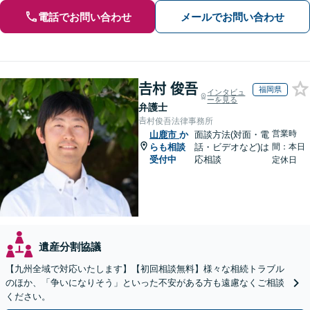
電話でお問い合わせ
メールでお問い合わせ
𠮷村 俊吾
福岡県
インタビュ
ーを見る
弁護士
𠮷村俊吾法律事務所
営業時
山鹿市
か
面談方法(対面・電
らも相談
話・ビデオなど)は
間：本日
受付中
応相談
定休日
遺産分割協議
【九州全域で対応いたします】【初回相談無料】様々な相続トラブル
のほか、「争いになりそう」といった不安がある方も遠慮なくご相談
ください。