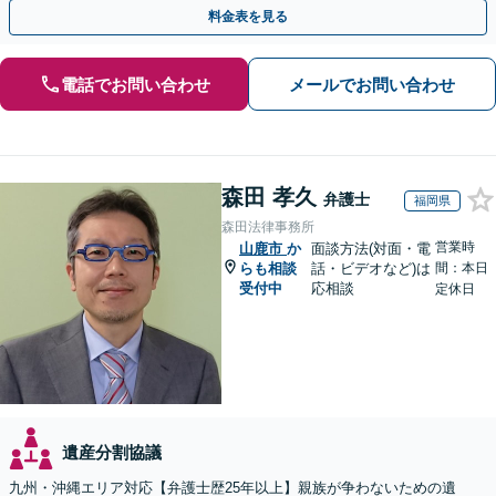
料金表を見る
電話でお問い合わせ
メールでお問い合わせ
森田 孝久
弁護士
福岡県
森田法律事務所
営業時
山鹿市
か
面談方法(対面・電
らも相談
話・ビデオなど)は
間：本日
受付中
応相談
定休日
遺産分割協議
九州・沖縄エリア対応【弁護士歴25年以上】親族が争わないための遺