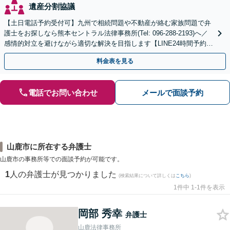
遺産分割協議
【土日電話予約受付可】九州で相続問題や不動産が絡む家族問題で弁
護士をお探しなら熊本セントラル法律事務所(Tel: 096-288-2193)へ／
感情的対立を避けながら適切な解決を目指します【LINE24時間予約受
付可】【休日・夜間相談可】
料金表を見る
電話でお問い合わせ
メールで面談予約
山鹿市に所在する弁護士
山鹿市の事務所等での面談予約が可能です。
1
人の弁護士が見つかりました
(検索結果について詳しくは
こちら
)
1件中 1-1件を表示
岡部 秀幸
弁護士
山鹿法律事務所