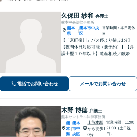
久保田 紗和
弁護士
熊本中央法律事務所
熊本
熊本市中央
営業時間：本日定休
|
県
区
日
【「京町柳川」バス停より徒歩1分】
【夜間休日対応可能（要予約）】【弁
護士歴１０年以上】遺産相続／離婚・
男女問題／労働問題などの分野に対応
可能。悩みを真剣に受け止め、共に闘
える弁護士であることを心がけていま
す。お気軽にご相談ください。
電話でお問い合わせ
メールでお問い合わせ
木野 博徳
弁護士
熊本セントラル法律事務所
上熊本駅
営業時間：11:00~
熊
熊本
21:00（土日祝
本
市中
から徒歩1
|
県
央区
日）
0分