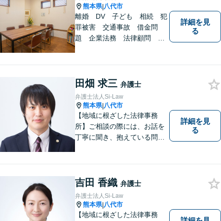
熊本県
八代市
|
離婚 DV 子ども 相続 犯
詳細を見
罪被害 交通事故 借金問
る
題 企業法務 法律顧問
各種法律問題取扱有 【女性
スタッフ常駐】【個室相談】
【バリアフリー】
田畑 求三
弁護士
弁護士法人Si-Law
熊本県
八代市
|
【地域に根ざした法律事務
詳細を見
所】ご相談の際には、お話を
る
丁寧に聞き、抱えている問題
をよく理解した上で、法的観
点を踏まえた最善の解決方法
をご提案できるよう心がけて
います。 1人で悩まず、お気
吉田 香織
弁護士
軽にご相談ください。
弁護士法人Si-Law
熊本県
八代市
|
【地域に根ざした法律事務
詳細を見