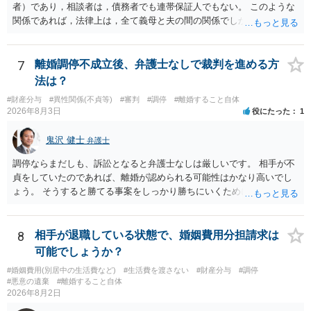
者）であり，相談者は，債務者でも連帯保証人でもない。 このような
関係であれば，法律上は，全て義母と夫の間の関係でしかありませ
ん。 夫と義母の間で，建物建築目的での使用貸借契約（無償で使用さ
せる）がされていたのでしょうかね。 いずれにしても，使用貸借では
なくて賃貸借にするというのであれば，夫と義母の関係でしかありま
7
離婚調停不成立後、弁護士なしで裁判を進める方
せん。 これが法律上の話です。 「夫にこうなったのはお前のせいなん
法は？
だからお前が払えよ！と怒鳴られました。」 こうなった経緯は不明で
#財産分与
#異性関係(不貞等)
#審判
#調停
#離婚すること自体
すが，法律上は，夫と義母の間の話ですから，二人で賃料等の合意を
2026年8月3日
役にたった
1
するか否かを決め，夫が義母に支払をするだけのことです。この合意
をしない場合に，義母がどのような選択をするかは，義母の判断でし
鬼沢 健士
弁護士
かありません（抵当権の解除の話をしているようですが）。 夫が賃料
の支払を相談者に請求したとしても，法律上の支払義務は生じませ
調停ならまだしも、訴訟となると弁護士なしは厳しいです。 相手が不
ん。変な賃貸借契約書（なぜか，賃借人が相談者になっているなど）
貞をしていたのであれば、離婚が認められる可能性はかなり高いでし
が作成されない限り，相談者に負担は生じないのです。にもかかわら
ょう。 そうすると勝てる事案をしっかり勝ちにいくためにも弁護士委
ず，請求してくるのだとすれば，そのような請求を押し付けてくる夫
任を強くおすすめします。
について，どのように評価するかの話になると思います。 抵当権の解
除は，金融機関（担保権者）の方が応じることがないと思います。ロ
8
相手が退職している状態で、婚姻費用分担請求は
ーンの支払いもしなければ，抵当権が実行されて土地が売却されて
可能でしょうか？
（おそらく，建物も共同担保に入っていると思うので，競売自体はさ
ほど問題ありません。）売却代金が建物のローンに充当され，残額は
#婚姻費用(別居中の生活費など)
#生活費を渡さない
#財産分与
#調停
#悪意の遺棄
#離婚すること自体
名義人である夫に請求されることになります。相談者は，債務に関係
2026年8月2日
なく，連帯保証人でもありませんので，負担する理由がありません。