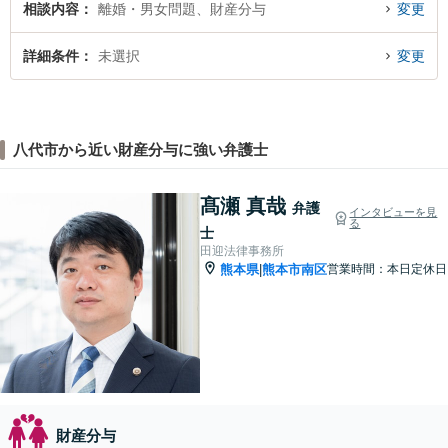
相談内容
離婚・男女問題、財産分与
変更
詳細条件
未選択
変更
八代市から近い財産分与に強い弁護士
髙瀬 真哉
弁護
インタビューを見
る
士
田迎法律事務所
熊本県
熊本市南区
営業時間：本日定休日
|
財産分与