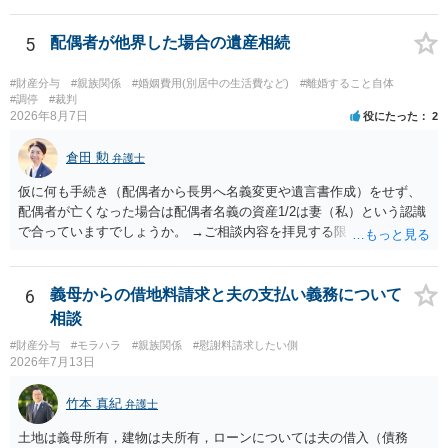
のみが配当の対象です。
5
配偶者が他界した場合の遺産相続
#財産分与
#親族関係
#婚姻費用(別居中の生活費など)
#離婚すること自体
#調停
#裁判
2026年8月7日
役にたった
2
倉田 勲
弁護士
仮に何も手続き（配偶者から長男へ名義変更や遺言書作成）をせず、
配偶者が亡くなった場合は配偶者名義の資産1/2は妻（私）という認識
で合っていますでしょうか。 →ご相談内容を拝見する限りでは、その
認識で合ってはいます。 なお、逆に１/２しか権利がないため、自宅を
完全に所有する場合は、他の相続人に対して自宅の評価額の１/２の代
償金の支払いが必要になります。
6
義母からの借地料請求と夫の支払い義務について
相談
#財産分与
#モラハラ
#親族関係
#慰謝料請求したい側
2026年7月13日
竹本 真紀
弁護士
土地は義母所有，建物は夫所有，ローンについては夫の借入（債務