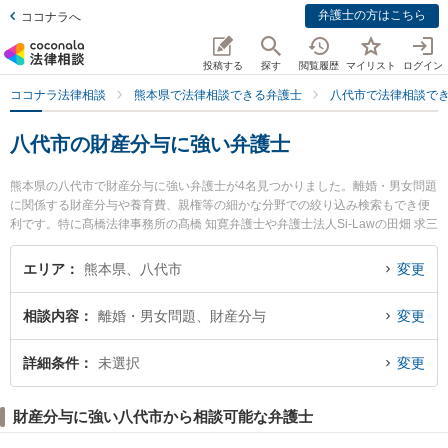
弁護士の方はこちら
ココナラへ
投稿する
探す
閲覧履歴
マイリスト
ログイン
ココナラ法律相談
熊本県で法律相談できる弁護士
八代市で法律相談で
八代市の財産分与に強い弁護士
熊本県の八代市で財産分与に強い弁護士が4名見つかりました。離婚・男女問題
に関係する財産分与や養育費、親権等の細かな分野での絞り込み検索もでき便
利です。特に髙橋法律事務所の髙橋 知寛弁護士や弁護士法人Si-Lawの田畑 求三
弁護士、弁護士法人Si-Lawの吉田 香織弁護士のプロフィール情報や弁護士費
用、強みなどが注目されています。『八代市で土日や夜間に発生した財産分与
エリア
熊本県、八代市
変更
のトラブルを今すぐに弁護士に相談したい』『財産分与のトラブル解決の実績
豊富な近くの弁護士を検索したい』『初回相談無料で財産分与を法律相談でき
相談内容
離婚・男女問題、財産分与
変更
る八代市内の弁護士に相談予約したい』などでお困りの相談者さんにおすすめ
です。
詳細条件
未選択
変更
財産分与に強い八代市から相談可能な弁護士