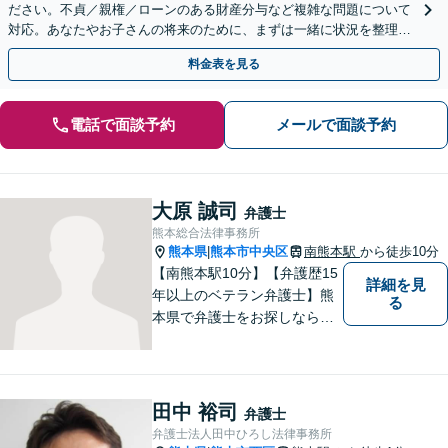
ださい。不貞／親権／ローンのある財産分与など複雑な問題について
対応。あなたやお子さんの将来のために、まずは一緒に状況を整理し
ませんか。婚姻費用／離婚回避も対応可能
料金表を見る
電話で面談予約
メールで面談予約
大原 誠司
弁護士
熊本総合法律事務所
熊本県
熊本市中央区
南熊本駅
から徒歩10分
|
【南熊本駅10分】【弁護歴15
詳細を見
年以上のベテラン弁護士】熊
る
本県で弁護士をお探しなら、
まずはご連絡ください！離婚
／借金／刑事事件／相続な
ど、幅広い法律問題に精通し
ています。皆様にとって一番
田中 裕司
弁護士
のパートナーとなれるよう、
弁護士法人田中ひろし法律事務所