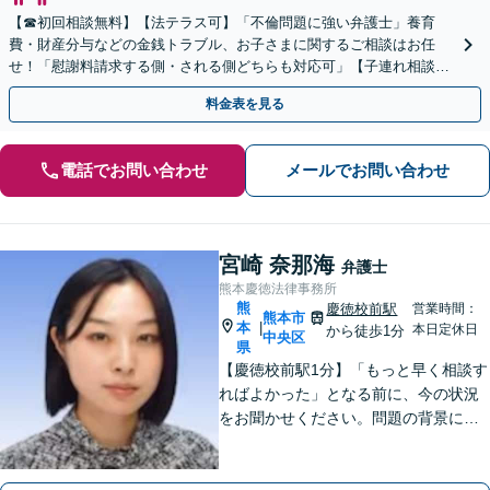
【☎︎初回相談無料】【法テラス可】「不倫問題に強い弁護士」養育
費・財産分与などの金銭トラブル、お子さまに関するご相談はお任
せ！「慰謝料請求する側・される側どちらも対応可」【子連れ相談
可】【休日・夜間相談可】【駐車場あり】
料金表を見る
電話でお問い合わせ
メールでお問い合わせ
宮崎 奈那海
弁護士
熊本慶徳法律事務所
熊
慶徳校前駅
営業時間：
熊本市
本
|
本日定休日
から徒歩1分
中央区
県
【慶徳校前駅1分】「もっと早く相談す
ればよかった」となる前に、今の状況
をお聞かせください。問題の背景にも
目を向け、あなたの気持ちにしっかり
寄り添います。【WEB相談可能】【夜
間面談可】