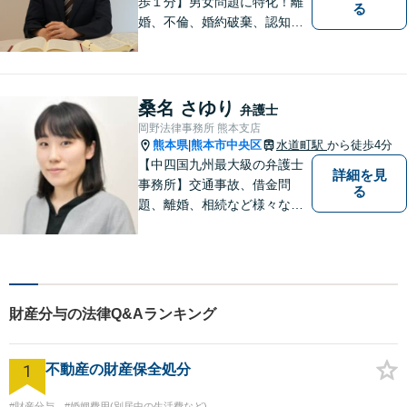
歩１分】男女問題に特化！離
る
婚、不倫、婚約破棄、認知、
金銭問題など。豊富な経験を
活かし、柔軟に対応すること
が可能です。ご依頼者さまの
未来が明るくなるよう全力で
桑名 さゆり
弁護士
サポートいたします【初回相
岡野法律事務所 熊本支店
談無料】【子連れ相談可】
熊本県
熊本市中央区
水道町駅
から徒歩4分
|
【中四国九州最大級の弁護士
詳細を見
事務所】交通事故、借金問
る
題、離婚、相続など様々な問
題について、「何度でも無
料」の相談を行っています！
まずはお気軽にご相談くださ
い！
財産分与の法律Q&Aランキング
1
不動産の財産保全処分
#財産分与
#婚姻費用(別居中の生活費など)