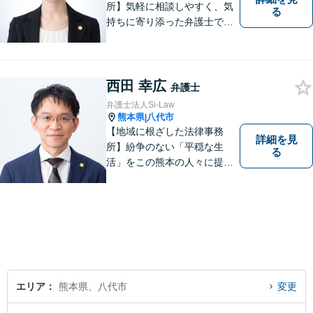
所】気軽に相談しやすく、気
る
持ちに寄り添った弁護士であ
りたいと考えています。依頼
者の方のおかれた社会的状況
やお気持ちに配慮し、納得の
いく解決のサポートができま
西田 幸広
弁護士
すよう、一つ一つのご依頼に
弁護士法人Si-Law
誠実に取り組んでまいりま
熊本県
八代市
|
す。
【地域に根ざした法律事務
詳細を見
所】紛争のない「平穏な生
る
活」をこの熊本の人々に提供
することが私たちのモットー
であり法律家としての使命で
す。一人でも多くの熊本地域
の人たちに紛争のない「平穏
な生活」を提供するという志
を持って日々の仕事に取り組
んでまいります。
エリア
熊本県、八代市
変更