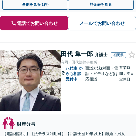
回相談０円(電話)】【全国対応】
事例を見る(1件)
料金表を見る
電話でお問い合わせ
メールでお問い合わせ
田代 隼一郎
弁護士
福岡県
有岡・田代法律事務所
営業時
八代市
か
面談方法(対面・電
らも相談
話・ビデオなど)は
間：本日
受付中
応相談
定休日
財産分与
【電話相談可】【法テラス利用可】【弁護士歴10年以上】離婚・男女