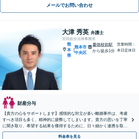
メールでお問い合わせ
大津 秀英
弁護士
宮田総合法律事務所
熊
慶徳校前駅
営業時間：
熊本市
本
|
本日定休日
から徒歩1分
中央区
県
財産分与
【貴方の心をサポートします】感情的な対立が多い離婚事件は、考慮
すべき項目も多く、精神的に疲弊してしまいます。貴方の思いを丁寧
に聞き取り、希望する結果を獲得するために、日々細かく連携を取り
ながら貴方の新生活に向けた第一歩をサポートします。
料金表を見る