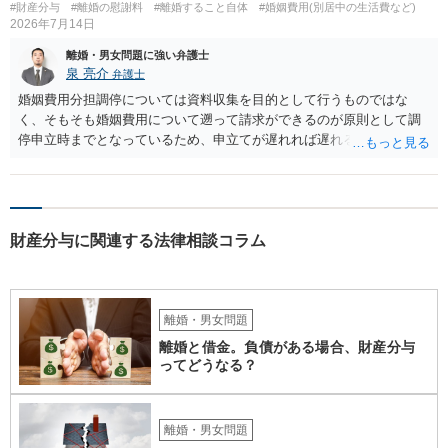
#財産分与
#離婚の慰謝料
#離婚すること自体
#婚姻費用(別居中の生活費など)
2026年7月14日
離婚・男女問題に強い弁護士
泉 亮介
弁護士
婚姻費用分担調停については資料収集を目的として行うものではな
く、そもそも婚姻費用について遡って請求ができるのが原則として調
停申立時までとなっているため、申立てが遅れれば遅れるほど、遡れ
る期間に差が出てしまうのを防ぐためです。 また、離婚調停と違い、
婚姻費用については調停で話がまとまらなかった場合に審判で裁判所
の判断が出るため、終局的な解決が見込めます。 弁護士に一度相談さ
れた方が良いでしょう。
財産分与に関連する法律相談コラム
離婚・男女問題
離婚と借金。負債がある場合、財産分与
ってどうなる？
離婚・男女問題