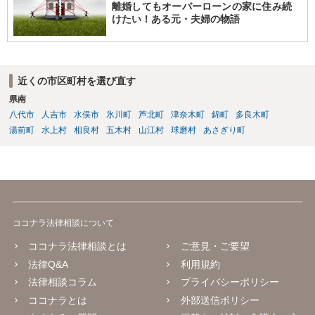
離婚してもオーバーローンの家に住み続
けたい！ある元・夫婦の物語
近くの市区町村を選び直す
県南
八代市
人吉市
水俣市
氷川町
芦北町
津奈木町
錦町
多良木町
湯前町
水上村
相良村
五木村
山江村
球磨村
あさぎり町
ココナラ法律相談について
ココナラ法律相談とは
ご意見・ご要望
法律Q&A
利用規約
法律相談コラム
プライバシーポリシー
ココナラとは
外部送信ポリシー