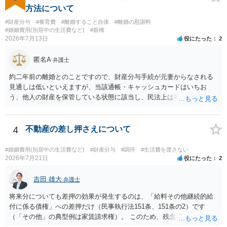
場合がありますので、ご注意ください。 以上、ご参考まで。
方法について
#財産分与
#養育費
#離婚すること自体
#離婚の慰謝料
#婚姻費用(別居中の生活費など)
#親権
2026年7月13日
役にたった
2
匿名A
弁護士
約二年前の離婚とのことですので、財産分与手続が元妻からなされる
見通しは低いといえますが、当該通帳・キャッシュカードはいちお
う、他人の財産を保管している状態に該当し、民法上は事務管理（597
条）が成立しているとはいえます。 現実に問題になることはさほど考
えにくくとも、表だってのお答えとしては元妻の了解なく処分するこ
とはできないというお答えになってしまいます。
4
不動産の差し押さえについて
#婚姻費用(別居中の生活費など)
#財産分与
#調停
#生活費を渡さない
2026年7月21日
役にたった
2
吉田 雄大
弁護士
将来分についても差押の効果が発生するのは、「給料その他継続的給
付に係る債権」への差押だけ（民事執行法151条、151条の2）です
（「その他」の典型例は家賃請求権）。 このため、残念ながらお答え
は否です。つまり、不動産を差し押さえた場合には、申立時までの分