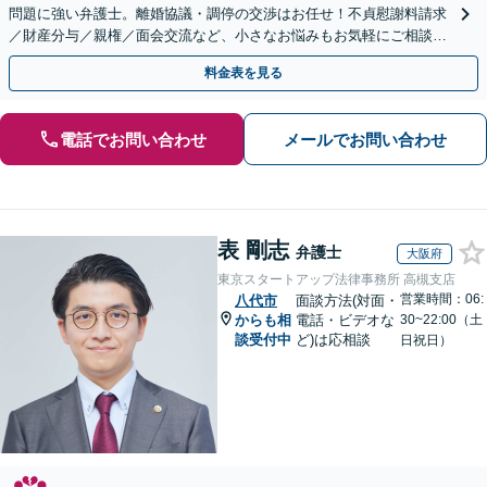
問題に強い弁護士。離婚協議・調停の交渉はお任せ！不貞慰謝料請求
／財産分与／親権／面会交流など、小さなお悩みもお気軽にご相談く
ださい【夜間・休日面談可】【完全個室】【赤坂駅1分】
料金表を見る
電話でお問い合わせ
メールでお問い合わせ
表 剛志
弁護士
大阪府
東京スタートアップ法律事務所 高槻支店
営業時間：06:
八代市
面談方法(対面・
からも相
電話・ビデオな
30~22:00（土
談受付中
ど)は応相談
日祝日）