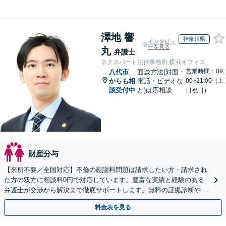
澤地 響
神奈川県
インタビュ
ーを見る
丸
弁護士
ネクスパート法律事務所 横浜オフィス
営業時間：09:
八代市
面談方法(対面・
からも相
電話・ビデオな
00~21:00（土
談受付中
ど)は応相談
日祝日）
財産分与
【来所不要／全国対応】不倫の慰謝料問題は請求したい方・請求され
た方の双方に相談料0円で対応しています。豊富な実績と経験のある
弁護士が交渉から解決まで徹底サポートします。無料の証拠診断や着
手金の返還保証もありますので安心してご相談ください。
料金表を見る