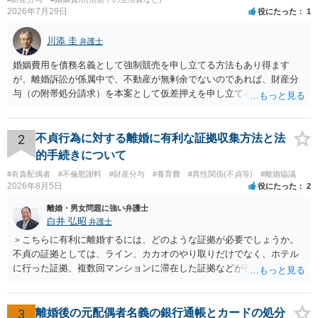
2026年7月29日
役にたった
1
川添 圭
弁護士
婚姻費用を債務名義として強制競売を申し立てる方法もあり得ます
が、離婚訴訟が係属中で、不動産が無剰余でないのであれば、財産分
与（の附帯処分請求）を本案として仮差押えを申し立てる（法的には
審判前保全処分の扱いになるので管轄は家庭裁判所）という方法も考
えられます。弁護士へ依頼しているのであれば、担当弁護士とよく相
談してください。
2
不貞行為に対する離婚に有利な証拠収集方法と法
的手続きについて
#有責配偶者
#不倫慰謝料
#財産分与
#養育費
#異性関係(不貞等)
#離婚協議
2026年8月5日
役にたった
2
離婚・男女問題に強い弁護士
白井 弘昭
弁護士
＞こちらに有利に離婚するには、どのような証拠が必要でしょうか。
不貞の証拠としては、ライン、カカオのやり取りだけでなく、ホテル
に行った証拠、複数回マンションに滞在した証拠などが有効です。 不
貞の証拠があれば、離婚をさらに有利に進める（離婚したい時期に離
婚する、慰謝料をとるなど）ことができると思われます。 ただし、不
貞発覚後、長期間同居を続けると、不貞を許したとの評価につながる
3
離婚後の元配偶者名義の銀行通帳とカードの処分