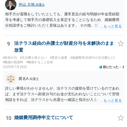
離婚については，相手方が離婚したいようですから，離婚自体はこち
外山 大地
弁護士
らの意思次第だと思います。慰謝料を請求する際に，この不動産の経
過も含めて，どのように相談者が精神的苦痛を受けたかの際に述べて
相手方が退職をしていたとしても、通常直近の給与明細や年金受給額
いく事情になると思います。 法律問題より，夫婦間の問題（離婚の問
等を考慮して相手方の基礎収入を算定することになるため、婚姻費用
題）の方がウェイトが大きいような問題のような印象を受けました。
分担請求をご検討いただく意味はあります。 その他、別居の経緯、質
だからこそ，夫に対する話ではなく，全て相談者に向いているように
問者様の年収、監護されているお子様がいるかといった事情をふまえ
思うのです。
て、ご検討いただくのが良いかと思います。
9
法テラス経由の弁護士が財産分与を未解決のまま
放置
#財産分与
#生活費を渡さない
#悪意の遺棄
#婚姻費用(別居中の生活費など)
#離婚の慰謝料
#離婚すること自体
2026年7月18日
役にたった
2
匿名A
弁護士
詳しい事情がわかりませんが、法テラスの援助を受けているのであれ
ば、まず法テラスへ財産分与のお金が支払われないことについて苦情
相談をすれば、法テラスから弁護士へ確認と指示が入ると思います。
その上で、所属する弁護士会の市民窓口へ連絡することも考えられま
す。
10
婚姻費用調停申立てについて