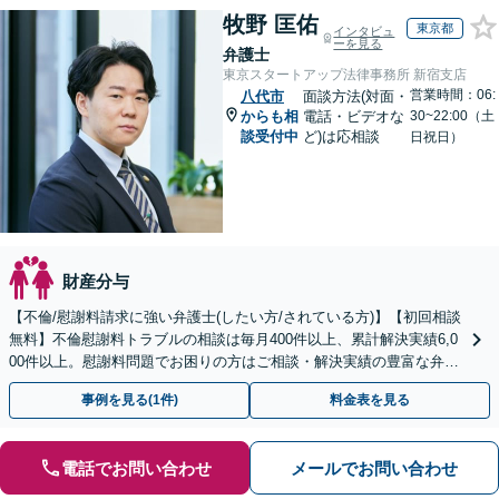
牧野 匡佑
東京都
インタビュ
ーを見る
弁護士
東京スタートアップ法律事務所 新宿支店
営業時間：06:
八代市
面談方法(対面・
からも相
電話・ビデオな
30~22:00（土
談受付中
ど)は応相談
日祝日）
財産分与
【不倫/慰謝料請求に強い弁護士(したい方/されている方)】【初回相談
無料】不倫慰謝料トラブルの相談は毎月400件以上、累計解決実績6,0
00件以上。慰謝料問題でお困りの方はご相談・解決実績の豊富な弁護
士による無料相談をご利用ください。
事例を見る(1件)
料金表を見る
電話でお問い合わせ
メールでお問い合わせ