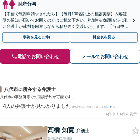
財産分与
【不倫で慰謝料請求されたら】【毎月100名以上の相談実績】内容証
明の通知が届いてお困りの方はご相談下さい。慰謝料の減額交渉に強
い弁護士が裁判を回避しながら粘り強く交渉いたします。【当日中の
相談可(予約制)】【全国対応】
事例を見る(1件)
料金表を見る
電話でお問い合わせ
メールでお問い合わせ
八代市に所在する弁護士
八代市の事務所等での面談予約が可能です。
4
人の弁護士が見つかりました
(検索結果について詳しくは
こちら
)
4件中 1-4件を表示
髙橋 知寛
弁護士
髙橋法律事務所