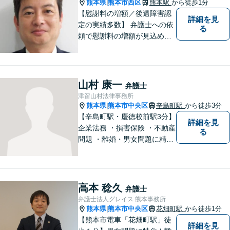
精一杯取り組ませていただき
熊本県
熊本市西区
熊本駅
から徒歩1分
|
ます。
【慰謝料の増額／後遺障害認
詳細を見
定の実績多数】 弁護士への依
る
頼で慰謝料の増額が見込めま
す【破産・任意整理・個人再
生に対応】ご希望に沿った債
務整理をご提案【遺産相続の
ノウハウ多数】相続手続きか
山村 康一
弁護士
ら遺言書までトータルサポー
津留山村法律事務所
ト【JR熊本駅から徒歩1分】
熊本県
熊本市中央区
辛島町駅
から徒歩3分
|
【辛島町駅・慶徳校前駅3分】
詳細を見
企業法務 ・損害保険 ・不動産
る
問題 ・離婚・男女問題に精通
した弁護士が迅速に対応いた
します。お困りの方は、お気
軽にご相談ください。
高本 稔久
弁護士
弁護士法人グレイス 熊本事務所
熊本県
熊本市中央区
花畑町駅
から徒歩1分
|
【熊本市電車「花畑町駅」徒
詳細を見