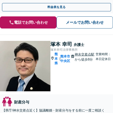
【リーズナブルな料金設定】
料金表を見る
電話でお問い合わせ
メールでお問い合わせ
塚本 幸司
弁護士
塚本幸司法律事務所
熊
神水交差点駅
営業時間：
熊本市
本
|
本日定休日
から徒歩8分
中央区
県
財産分与
【県庁/神水交差点近く】協議離婚・財産分与をする前に一度ご相談く