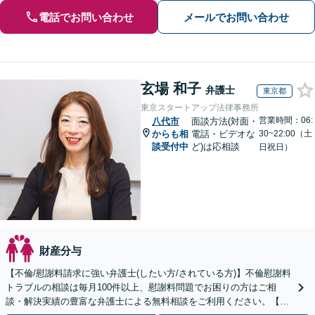
電話でお問い合わせ
メールでお問い合わせ
玄場 和子
弁護士
東京都
東京スタートアップ法律事務所
営業時間：06:
八代市
面談方法(対面・
からも相
電話・ビデオな
30~22:00（土
談受付中
ど)は応相談
日祝日）
財産分与
【不倫/慰謝料請求に強い弁護士(したい方/されている方)】不倫慰謝料
トラブルの相談は毎月100件以上、慰謝料問題でお困りの方はご相
談・解決実績の豊富な弁護士による無料相談をご利用ください。【初