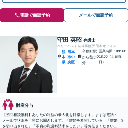
電話で面談予約
メールで面談予約
守田 英昭
弁護士
ベリーベスト法律事務所 熊本オフィス
辛島町駅
営業時間：09:30~
熊
熊本
18:00（土日祝
本
市中
から徒歩2
|
県
央区
日）
分
財産分与
【初回相談無料】あなたの利益の最大化を目指します。まずは電話・
メールで状況を丁寧にお聞きします。「離婚を希望している」「離婚
を切り出された」「不貞の慰謝料請求をしたい」等お任せください。