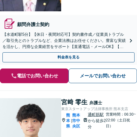
顧問弁護士契約
【水道町駅5分】【休日・夜間対応可】契約書作成／従業員トラブル
／取引先とのトラブルなど、企業法務はお任せください。豊富な実績
を活かし、円滑な企業経営をサポート【直通電話・メールOK】【不
動産・介護業界に精通】リーズナブルな料金プランあり
料金表を見る
電話でお問い合わせ
メールでお問い合わせ
宮﨑 零生
弁護士
東京スタートアップ法律事務所 熊本支店
通町筋駅
営業時間：06:30~
熊
熊本
22:00（土日祝
本
市中
から徒歩2
|
県
央区
日）
分