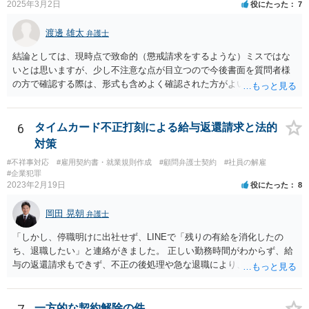
2025年3月2日
役にたった
7
渡邊 雄太
弁護士
結論としては、現時点で致命的（懲戒請求をするような）ミスではな
いとは思いますが、少し不注意な点が目立つので今後書面を質問者様
の方で確認する際は、形式も含めよく確認された方がよいと思われま
す。 以下一つずつ回答させていただきます。 ①脱字部分を手書きで修
正 →のぞましくはないですが、時たまあるものと存じます。 通常は、
弁護士が起案 Ⅰ依頼者に内容の確認 Ⅱ弁護士が誤字脱字等を確認 Ⅲ
6
タイムカード不正打刻による給与返還請求と法的
念のため事務員が確認 Ⅳ提出 の流れになりますので、どこかの段階で
対策
気が付くことが多いです。仮処分等緊急性が高い案件では提出時に裁
#不祥事対応
#雇用契約書・就業規則作成
#顧問弁護士契約
#社員の解雇
判所窓口で修正して受理してもらうということはありますので、その
#企業犯罪
場合は責められない部分もあるかと思います。 ②証拠である薬品名を
2023年2月19日
役にたった
8
間違っている →こちらは①のⅠかⅡの段階で修正しておくべきでしょ
うね。よくわからないならば弁護士としては依頼者にこちらの薬品で
岡田 晃朝
弁護士
よいですかと聞くべきではあると思います。他のミスに比してこれは
内容に関するミスなので、今後はよく確認いただいた方がよいと思い
「しかし、停職明けに出社せず、LINEで「残りの有給を消化したの
ます。 ③証拠のナンバーが入らないまま甲号証のハンコが押されたま
ち、退職したい」と連絡がきました。 正しい勤務時間がわからず、給
まになっている →形式ミスですね。不注意ですが、訴訟の勝敗に直結
与の返還請求もできず、不正の後処理や急な退職により、社や他のス
するわけではないものと思います。 ④当方原告が作成したスクリーン
タッフに多大な迷惑をかけ、その上、有給まで使われるというような
ショットの証拠が縦長や横長に印刷され、文字が間延びしている(読め
状況です。」 大変悪質ですね。打刻場所のデータと、これまでのタイ
ないことはない) →こちらも③と同様であると思います。 以上のとお
ムカードの虚偽を確認し、突き付けて責任を問題にすることになるで
一方的な契約解除の件