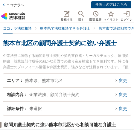
弁護士の方はこちら
ココナラへ
投稿する
探す
閲覧履歴
マイリスト
ログイン
ココナラ法律相談
熊本県で法律相談できる弁護士
熊本市で法律相談で
熊本市北区の顧問弁護士契約に強い弁護士
企業法務に関係する顧問弁護士契約や契約書作成・リーガルチェック、雇用契
約書・就業規則作成等の細かな分野での絞り込み検索もでき便利です。特に各
弁護士のプロフィール情報や弁護士費用、強みなどが注目されています。『熊
本市北区で土日や夜間に発生した顧問弁護士契約のトラブルを今すぐに弁護士
に相談したい』『顧問弁護士契約のトラブル解決の実績豊富な近くの弁護士を
エリア
熊本県、熊本市北区
変更
検索したい』『初回相談無料で顧問弁護士契約を法律相談できる熊本市北区内
の弁護士に相談予約したい』などでお困りの相談者さんにおすすめです。
相談内容
企業法務、顧問弁護士契約
変更
詳細条件
未選択
変更
顧問弁護士契約に強い熊本市北区から相談可能な弁護士