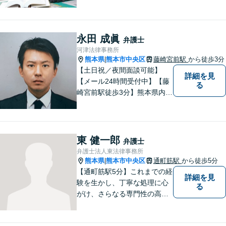
様にとって力強い法的パート
ナーとして尽力いたします。
企業法務のご相談もお任せく
ださい。【熊本市中心部】地
永田 成眞
弁護士
域に密着した町医者みたいな
河津法律事務所
弁護士です。
熊本県
熊本市中央区
藤崎宮前駅
から徒歩3分
|
【土日祝／夜間面談可能】
詳細を見
【メール24時間受付中】【藤
る
崎宮前駅徒歩3分】熊本県内及
び周辺地域から法律相談受付
中です。交通事故・男女関係
等の問題から、刑事、経営者
の方の契約関係トラブルまで
東 健一郎
弁護士
幅広くご相談いただいており
弁護士法人東法律事務所
ます。お気軽にご相談くださ
熊本県
熊本市中央区
通町筋駅
から徒歩5分
|
い。
【通町筋駅5分】これまでの経
詳細を見
験を生かし、丁寧な処理に心
る
がけ、さらなる専門性の高い
リーガルサービスを提供でき
るよう精進して参ります。静