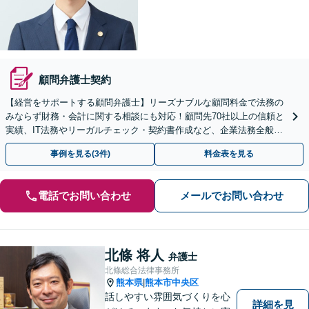
顧問弁護士契約
【経営をサポートする顧問弁護士】リーズナブルな顧問料金で法務の
みならず財務・会計に関する相談にも対応！顧問先70社以上の信頼と
実績、IT法務やリーガルチェック・契約書作成など、企業法務全般に
ついてお気軽にご相談ください。
事例を見る(3件)
料金表を見る
電話でお問い合わせ
メールでお問い合わせ
北條 将人
弁護士
北條総合法律事務所
熊本県
熊本市中央区
|
話しやすい雰囲気づくりを心
詳細を見