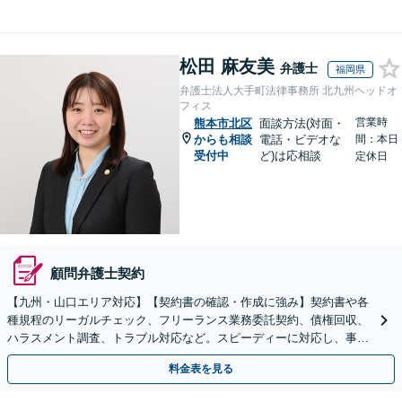
松田 麻友美
弁護士
福岡県
弁護士法人大手町法律事務所 北九州ヘッドオ
フィス
営業時
熊本市北区
面談方法(対面・
からも相談
電話・ビデオな
間：本日
受付中
ど)は応相談
定休日
顧問弁護士契約
【九州・山口エリア対応】【契約書の確認・作成に強み】契約書や各
種規程のリーガルチェック、フリーランス業務委託契約、債権回収、
ハラスメント調査、トラブル対応など。スピーディーに対応し、事業
成長を法的側面よりしっかりとサポート【駐車場あり】
料金表を見る