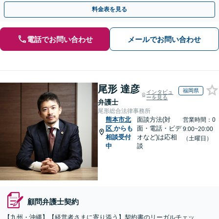
走し、依頼者さまのビジネスをサポートします！
料金表を見る
電話でお問い合わせ
メールでお問い合わせ
尾形 達彦
福岡県
インタビュ
ーを見る
弁護士
尾形総合法律事務所
熊本市北
面談方法(対
営業時間：0
区
からも
面・電話・ビデ
9:00~20:00
相談受付
オなど)は応相
（土曜日）
中
談
顧問弁護士契約
【九州・沖縄】【経営者さまに寄り添う】契約書のリーガルチェッ