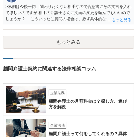
>私側は今後一切、関わりたくない相手なので合意書にその文言を入れ
てほしいのですが 相手の弁護士さんに文面の変更を頼んでもいいので
しょうか？ こういったご質問の場合は、必ず具体的な合意書案をも
って法律相談を受けないと、的確なアドバイスが困難です。 一般的
には、ご質問のような懸念を払しょくするために、 「甲及び乙は，本
示談書に記載するもののほか，甲と乙の間には何らの債権債務が存し
もっとみる
ないことを相互に確認する。」 という清算条項を入れることが一般的
です。 以上に加え、「本件については，当事者協議の結果，上記示
談条件のとおり示談が成立したので，今後本件の上記示談内容に関し
てはどんな事情が生じても双方共裁判上又は裁判外においても一切異
議，請求の申立をしないことを誓約する。」という条項を入れること
顧問弁護士契約に関連する法律相談コラム
がありますが、この条項は一つのプレッシャーのようなもので、現実
には今後一切裁判を起こす権利を放棄する、という合意はできません
し、予測できない後発的損害については示談後であっても請求できる
ので、上記の清算条項のみの場合がほとんどです。
企業法務
顧問弁護士の月額料金は？探し方、選び
方を解説
企業法務
顧問弁護士って何をしてくれるの？具体