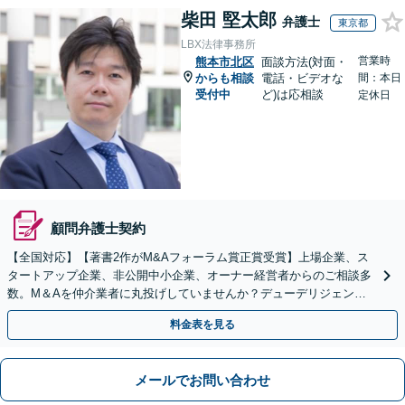
柴田 堅太郎
弁護士
東京都
LBX法律事務所
営業時
熊本市北区
面談方法(対面・
からも相談
電話・ビデオな
間：本日
受付中
ど)は応相談
定休日
顧問弁護士契約
【全国対応】【著書2作がM&Aフォーラム賞正賞受賞】上場企業、ス
タートアップ企業、非公開中小企業、オーナー経営者からのご相談多
数。M＆Aを仲介業者に丸投げしていませんか？デューデリジェンス
や契約書作成・交渉はお任せください【初回無料】
料金表を見る
メールでお問い合わせ