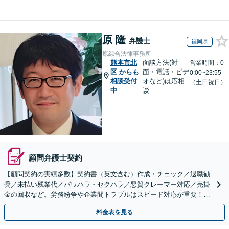
原 隆
弁護士
福岡県
原綜合法律事務所
熊本市北
面談方法(対
営業時間：0
区
からも
面・電話・ビデ
0:00~23:55
相談受付
オなど)は応相
（土日祝日）
中
談
顧問弁護士契約
【顧問契約の実績多数】契約書（英文含む）作成・チェック／退職勧
奨／未払い残業代／パワハラ・セクハラ／悪質クレーマー対応／売掛
金の回収など。労務紛争や企業間トラブルはスピード対応が重要！ビ
ジネスを発展させるために全力でサポートします。
料金表を見る