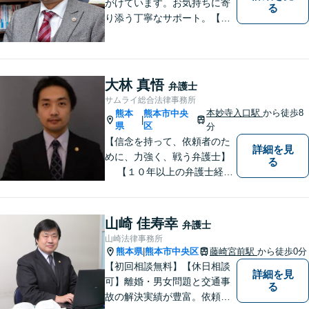
がけています。お気持ちに寄
る
り添う丁寧なサポート。【借
金・債務整理】将来を見据え
た最善策をご提案【労働・雇
用】証拠集めから手厚くサポ
ート。企業からのご相談も承
大林 真悟
弁護士
ります【交通事故】弁護士費
サムライ総合法律事務所
用特約の利用可【夜間・休日
本妙寺入口駅
から徒歩8
熊本
熊本市中央
|
面談可】
県
区
分
【信念を持って、依頼者のた
詳細を見
めに、力強く、戦う弁護士】
る
【１０年以上の弁護士経
験】 【①交通事故、②離婚
等の男女トラブル、③顧問弁
護の３つの分野に力を注ぐ弁
山崎 佳寿幸
弁護士
護士】
山崎法律事務所
熊本県
熊本市中央区
藤崎宮前駅
から徒歩0分
|
【初回相談無料】【休日相談
詳細を見
可】離婚・男女問題と交通事
る
故の解決実績が豊富。依頼者