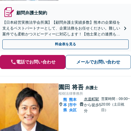
顧問弁護士契約
【日本経営実務法学会所属】【顧問弁護士実績多数】熊本の企業様を
支えるベストパートナーとして、企業法務をお任せください。難しい
案件でも柔軟かつスピーディーに対応します！【他士業との連携も充
実】
料金表を見る
電話でお問い合わせ
メールでお問い合わせ
園田 将吾
弁護士
桜樹法律事務所
水道町駅
営業時間：09:00~
熊
熊本
20:00（土日祝
本
市中
から徒歩5
|
県
央区
日）
分