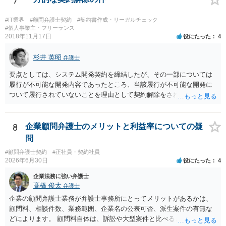
7
り、①～④も訴訟の勝敗に直結するものではないと思われますので、
しょう。 詐欺もありうるでしょうね。 「正しい時間がわからないとい
致命的なミスではないと思います。 もっとも、形式面も仕事の完成物
うタイムカード不正打刻による返還請求はどのようにおこなえばよい
#IT業界
#顧問弁護士契約
#契約書作成・リーガルチェック
として当然確認すべきでありますので、今後は気を付けるように弁護
でしょうか？」 想定できる虚偽を前提に、相手と協議して詰めればよ
#個人事業主・フリーランス
2018年11月17日
士にお伝えいただいてもよいと思います。
役にたった
4
いかと思います。 確実な記録があれば、それによるのがよいですが、
すべては不可能でしょうので。 相手の言動には早急には返事をせずに
杉井 英昭
弁護士と相談しながら、対応策を検討する方がよいでしょう。 また、
弁護士
返還が難しい場合、損害賠償を請求する事はできますでしょうか？ 法
要点としては、システム開発契約を締結したが、その一部については
的には可能ですが、立証の問題があります。 協議でも問題にできそう
履行が不可能な開発内容であったところ、当該履行が不可能な開発に
ですが、調停なども検討できるでしょう。 また、返還請求も損害賠償
ついて履行されていないことを理由として契約解除をされた。そこ
請求もせず、「詐欺」として、警察に被害届を出す事は可能でしょう
で、既に開発を完了したものについての請負代金を請求できるか、と
か？ 内容的には検討できますが、立証は、民事よりさらにワンランク
いうご質問であると理解しました。 まず、「物理的にできない開発で
上がります。 警察に相談されてもよい事案だとは思います。
一方的に契約不履行のように伝えられ」とのことですが、「物理的に
8
企業顧問弁護士のメリットと利益率についての疑
できない」と真に言えるのかどうか、なぜ「物理的にできない開発」
問
を請け負うことになったのかが問題です。 もし、「物理的にできな
#顧問弁護士契約
#正社員・契約社員
い」という意味が、単に「契約に記載された納期では間に合わない」
2026年6月30日
役にたった
4
ということであれば、それは単純に履行遅滞を理由とする債務不履行
ですから、契約解除は有効です。 「物理的にできない」が、そもそも
企業法務に強い弁護士
そのような開発は理論的に不可能（例えば、タイムマシンを作るとい
髙橋 俊太
弁護士
う契約等）であれば、契約自体が無効になる可能性があります。 いず
企業の顧問弁護士業務が弁護士事務所にとってメリットがあるかは、
れの場合であっても、結局は、上記の「物理的にできない」部分を除
顧問料、相談件数、業務範囲、企業名の公表可否、派生案件の有無な
いた部分は開発完了しているということですから、その部分に相当す
どによります。 顧問料自体は、訴訟や大型案件と比べると大きな利益
る請負代金は請求できる可能性があります。 ただし、当該開発完了部