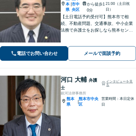
21:00（土日祝
本
市中
から徒歩1
|
県
央区
日）
0分
【土日電話予約受付可】熊本市で相
続、不動産問題、交通事故、中小企業
法務で弁護士をお探しなら熊本セント
ラル法律事務所(Tel: 096-288-2193)
へ。【LINE公式アカウント24時間予約
受付可】【休日・夜間相談可】
電話でお問い合わせ
メールで面談予約
河口 大輔
弁護
インタビューを見
る
士
銀河法律事務所
熊本
熊本市中央
営業時間：本日定休
|
県
区
日