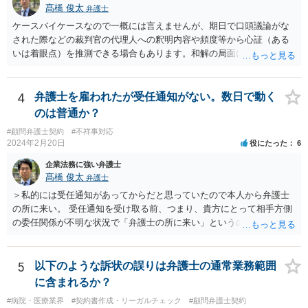
の要件に当てはまらないことになります。 以上、ご参考まで。
髙橋 俊太
弁護士
ケースバイケースなので一概には言えませんが、期日で口頭議論がな
された際などの裁判官の代理人への釈明内容や頻度等から心証（ある
いは着眼点）を推測できる場合もあります。和解の局面になり、代理
人がそれぞれ交代で裁判官と話をする場合にはおおよその心証が示さ
れることもあります。
4
弁護士を雇われたが受任通知がない。数日で動く
のは普通か？
#顧問弁護士契約
#不祥事対応
2024年2月20日
役にたった
6
企業法務に強い弁護士
髙橋 俊太
弁護士
＞私的には受任通知があってからだと思っていたので本人から弁護士
の所に来い。 受任通知を受け取る前、つまり、貴方にとって相手方側
の委任関係が不明な状況で「弁護士の所に来い」というのは、さすが
に無理な要求だと思われます。 ＞本当に雇っていた場合はこちらに連
絡がきますよね？ 通常はそのような初動となります。
5
以下のような訴状の誤りは弁護士の通常業務範囲
に含まれるか？
#病院・医療業界
#契約書作成・リーガルチェック
#顧問弁護士契約