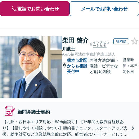
電話でお問い合わせ
メールでお問い合わせ
柴田 啓介
福岡県
インタビュ
ーを見る
弁護士
A＆S福岡法律事務所弁護士法人
営業時
熊本市北区
面談方法(対面・
からも相談
電話・ビデオな
間：本日
受付中
ど)は応相談
定休日
顧問弁護士契約
【九州・西日本エリア対応・Web面談可】【16年間の裁判官経験あ
り】【話しやすく相談しやすい】契約書チェック、スタートアップ支
援、紛争対応など企業法務全般に対応。経営者のパートナーとして伴