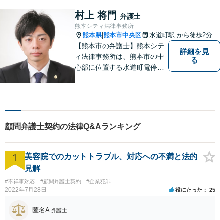
かで落ち着ける相談室をご用
意しております。様々な問題
村上 将門
弁護士
に悩まれたとき、まずはお気
熊本シティ法律事務所
軽にご相談下さい。
熊本県
熊本市中央区
水道町駅
から徒歩2分
|
【熊本市の弁護士】熊本シテ
詳細を見
ィ法律事務所は、熊本市の中
る
心部に位置する水道町電停よ
り徒歩2分。 お客様の要望に
沿う方法・内容を重視した法
的サービスをご提供いたしま
す。
顧問弁護士契約の法律Q&Aランキング
1
美容院でのカットトラブル、対応への不満と法的
見解
#不祥事対応
#顧問弁護士契約
#企業犯罪
2022年7月28日
役にたった
25
匿名A
弁護士