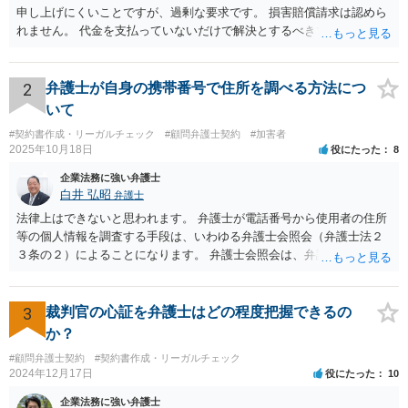
申し上げにくいことですが、過剰な要求です。 損害賠償請求は認めら
れません。 代金を支払っていないだけで解決とするべきでしょう。
2
弁護士が自身の携帯番号で住所を調べる方法につ
いて
#契約書作成・リーガルチェック
#顧問弁護士契約
#加害者
2025年10月18日
役にたった
8
企業法務に強い弁護士
白井 弘昭
弁護士
法律上はできないと思われます。 弁護士が電話番号から使用者の住所
等の個人情報を調査する手段は、いわゆる弁護士会照会（弁護士法２
３条の２）によることになります。 弁護士会照会は、弁護士が事件を
受任した後に、事件のために必要な情報を調査する際、弁護士会を通
して質問をしてもらう制度で、弁護士会担当委員が当該質問が適正か
どうか、質問をして回答を得られる可能性があるか、などを吟味した
3
裁判官の心証を弁護士はどの程度把握できるの
上で、弁護士会名で質問をする制度です。 ですので、照会先もある程
か？
度安心して個人情報を開示しますし、もちろん、断られる場合もあり
#顧問弁護士契約
#契約書作成・リーガルチェック
ます。 一般的には、弁護士が依頼を受けて事件を調査する過程で用い
2024年12月17日
役にたった
10
られるものですが、法律上、「弁護士は、受任している事件につい
て、」と定められていますので、個人の事件（受任していない）はこ
企業法務に強い弁護士