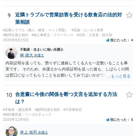
になりにくい場合もありますが、毎月の安定収入になる点は事務所に
分だけでどれくらいの価値があるのか、が問題になります。 一般論は
とってメリットです。また、契約書、労務、債権回収、クレーム対
以上で、より個別的なお話は、詳しい契約内容や開発内容を知る必要
応、従業員対応など、顧問先から別案件が発生することもあります。
9
近隣トラブルで営業妨害を受ける飲食店の法的対
がありますので、正式に弁護士に相談することも検討された方がよい
さらに、ある程度知名度のある企業について、実名で顧問先として公
策相談
と思います。
表できるのであれば、事務所の信用や実績としての意味もあります。
#近隣トラブル（隣人・騒音・ペット問題）
#芸能・エンタメ業界
一方で、例えば、福利厚生部門の顧問の場合、従業員個人の相談が多
#顧問弁護士契約
#個人事業主・フリーランス
#住民・入居者・買主側
かったり、細かい相談に頻繁に対応する必要があったりすると、顧問
2025年8月15日
役にたった
4
料との関係で負担が大きくなることもあり得ます。そのようなケース
不動産・住まいに強い弁護士
では、特に、顧問契約書において、相談件数、相談方法、回答範囲、
林 雄大
弁護士
個別受任に進む場合の扱いなどを明確に定めておく必要が大きいと考
えられます。
内容証明を送っても、懲りずに連絡してくる人も一定数いることも事
実です。 そのため、弁護士から内容証明を送った後も、しばらくの間
は窓口になってもらうことをお願いしてみてはいかがでしょうか。 そ
うすれば、もしその方から不当な要求を受けることがあっても、「窓
口（弁護士に）言ってください」とだけお伝えし、それ以外には一切
応じないという姿勢をとることができるため、スタッフの方の負担軽
10
合意書に今後の関係を断つ文言を追加する方法
減を図れると思います。 大変な状況かと思いますが、ご参考になりま
は？
したら幸いです。
#不動産・建設業界
#顧問弁護士契約
#不祥事対応
#契約書作成・リーガルチェック
2025年12月9日
役にたった
5
井上 祐司
弁護士