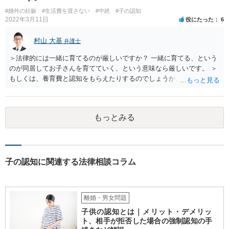
#婚外の妊娠
#生活費を渡さない
#中絶
#子の認知
2022年3月11日
役にたった
6
村山 大基
弁護士
＞法律的には一緒に育てるのが厳しいですか？ 一緒に育てる、という
のが同居してお子さんを育てていく、という意味なら厳しいです。 ＞
もしくは、養育費と認知をもらえたりするのでしょうか、 相手が認知
を拒む場合、調停や裁判などの手続きで認知を求める必要がありま
す。 また、認知されたことを前提に、父親として子を養う義務があり
ますので、 養育費を請求できます。 ただ、極端な話相手に収入がなか
もっとみる
ったり、行方不明だったりすると、実際上の回収が難しい可能性はあ
ります。
子の認知に関連する法律相談コラム
離婚・男女問題
子供の認知とは｜メリット・デメリッ
ト、相手が拒否した場合の強制認知の手