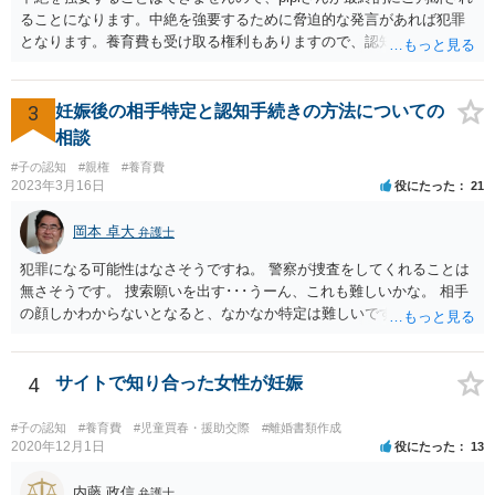
ることになります。中絶を強要するために脅迫的な発言があれば犯罪
となります。養育費も受け取る権利もありますので、認知等につきお
相手がきちんと対応しないのであれば弁護士にご相談されることをお
勧めします。
3
妊娠後の相手特定と認知手続きの方法についての
相談
#子の認知
#親権
#養育費
2023年3月16日
役にたった
21
岡本 卓大
弁護士
犯罪になる可能性はなさそうですね。 警察が捜査をしてくれることは
無さそうです。 捜索願いを出す･･･うーん、これも難しいかな。 相手
の顔しかわからないとなると、なかなか特定は難しいですね。 お役に
立てず、すみません。
4
サイトで知り合った女性が妊娠
#子の認知
#養育費
#児童買春・援助交際
#離婚書類作成
2020年12月1日
役にたった
13
内藤 政信
弁護士