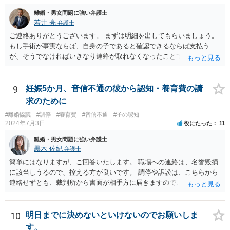
離婚・男女問題に強い弁護士
若井 亮
弁護士
ご連絡ありがとうございます。 まずは明細を出してもらいましょう。
もし手術が事実ならば、自身の子であると確認できるならば支払う
が、そうでなければいきなり連絡が取れなくなったことで不信感もあ
るし、自身の子であるか疑問に残る点もあるので、支払えないと回答
してはいかがでしょうか。 代理人となる場合ですが、事務所ごとにま
ちまちです。 弊所の場合、交渉をお受けするとなると20万円くらいが
9
妊娠5か月、音信不通の彼から認知・養育費の請
多いかと思います。
求のために
#離婚協議
#調停
#養育費
#音信不通
#子の認知
2024年7月3日
役にたった
11
離婚・男女問題に強い弁護士
黒木 佐紀
弁護士
簡単にはなりますが、ご回答いたします。 職場への連絡は、名誉毀損
に該当しうるので、控える方が良いです。 調停や訴訟は、こちらから
連絡せずとも、裁判所から書面が相手方に届きますので、連絡不要で
す。 ご要望は認知や養育費の請求でしょうか？ 任意に応じてもらえな
いのであれば、調停や訴訟をするしかないかと思います。
10
明日までに決めないといけないのでお願いしま
す。