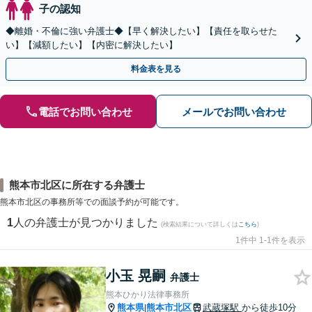
子の認知
◆離婚・不倫に強い弁護士◆【早く解決したい】【責任を取らせた
い】【減額したい】【内密に解決したい】
料金表を見る
電話でお問い合わせ
メールでお問い合わせ
熊本市北区に所在する弁護士
熊本市北区の事務所等での面談予約が可能です。
1
人の弁護士が見つかりました
(検索結果について詳しくは
こちら
)
1件中 1-1件を表示
小玉 晃嗣
弁護士
熊本ひかり法律事務所
熊本県
熊本市北区
武蔵塚駅
から徒歩10分
|