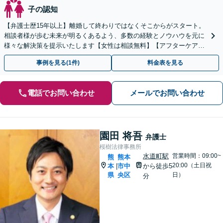
子の認知
【弁護士歴15年以上】離婚して終わりではなくそこからがスタート。
相談者様が歩む未来が明るくあるよう、多数の経験とノウハウを元に
様々な解決策を提示いたします【女性は相談無料】【アフターケアも
充実】【子連れ相談OK】
事例を見る(1件)
料金表を見る
電話でお問い合わせ
メールでお問い合わせ
園田 将吾
弁護士
桜樹法律事務所
水道町駅
営業時間：09:00~
熊
熊本
20:00（土日祝
本
市中
から徒歩5
|
県
央区
日）
分