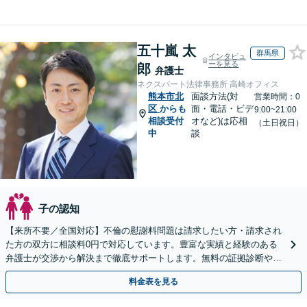
五十嵐 太
群馬県
インタビュ
ーを見る
郎
弁護士
ネクスパート法律事務所 高崎オフィス
熊本市北
面談方法(対
営業時間：0
区
からも
面・電話・ビデ
9:00~21:00
相談受付
オなど)は応相
（土日祝日）
中
談
子の認知
【来所不要／全国対応】不倫の慰謝料問題は請求したい方・請求され
た方の双方に相談料0円で対応しています。豊富な実績と経験のある
弁護士が交渉から解決まで徹底サポートします。無料の証拠診断や着
手金の返還保証もありますので安心してご相談ください。
料金表を見る