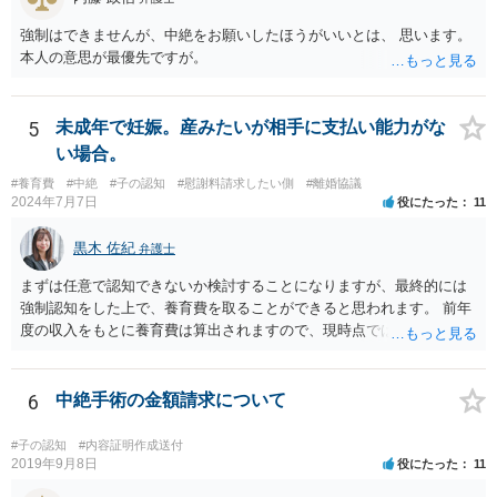
強制はできませんが、中絶をお願いしたほうがいいとは、 思います。
本人の意思が最優先ですが。
5
未成年で妊娠。産みたいが相手に支払い能力がな
い場合。
#養育費
#中絶
#子の認知
#慰謝料請求したい側
#離婚協議
2024年7月7日
役にたった
11
黒木 佐紀
弁護士
まずは任意で認知できないか検討することになりますが、最終的には
強制認知をした上で、養育費を取ることができると思われます。 前年
度の収入をもとに養育費は算出されますので、現時点では少額しか取
れないとしても、相手が大学を卒業して就職したら、そこで再度、養
育費の増額調停を起こすこともできます。 仮に中絶する場合でも、相
手方が妊娠について話し合いをしっかりしてくれない場合には、慰謝
6
中絶手術の金額請求について
料請求などもできる可能性があります。 いずれにせよ、親御さんとの
関わりが不可欠となると思われますので、一度話し合った上で、法律
#子の認知
#内容証明作成送付
事務所へ早めのご相談をされたほうがよろしいかと思います。
2019年9月8日
役にたった
11