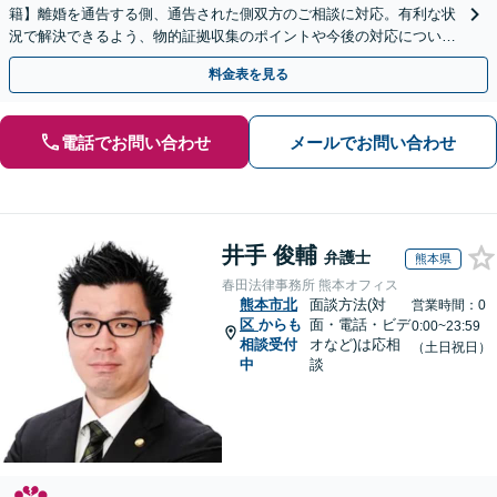
籍】離婚を通告する側、通告された側双方のご相談に対応。有利な状
況で解決できるよう、物的証拠収集のポイントや今後の対応について
わかりやすくアドバイスします【休日・夜間面談OK】
料金表を見る
電話でお問い合わせ
メールでお問い合わせ
井手 俊輔
弁護士
熊本県
春田法律事務所 熊本オフィス
熊本市北
面談方法(対
営業時間：0
区
からも
面・電話・ビデ
0:00~23:59
相談受付
オなど)は応相
（土日祝日）
中
談