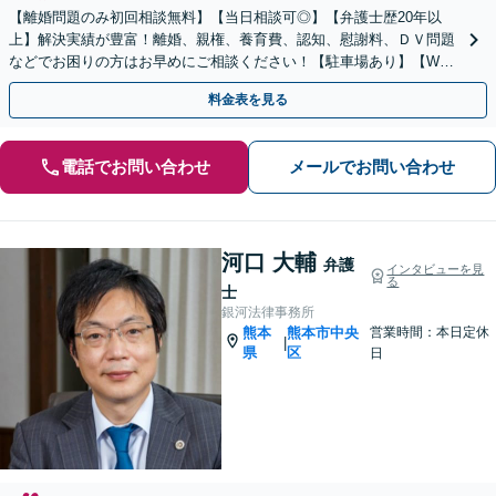
【離婚問題のみ初回相談無料】【当日相談可◎】【弁護士歴20年以
上】解決実績が豊富！離婚、親権、養育費、認知、慰謝料、ＤＶ問題
などでお困りの方はお早めにご相談ください！【駐車場あり】【WEB
面談OK】【感謝の声多数】
料金表を見る
電話でお問い合わせ
メールでお問い合わせ
河口 大輔
弁護
インタビューを見
る
士
銀河法律事務所
熊本
熊本市中央
営業時間：本日定休
|
県
区
日