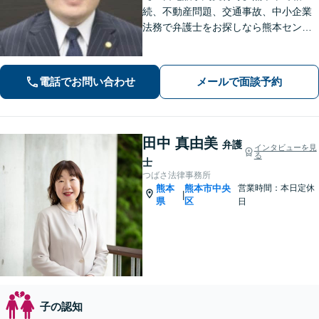
続、不動産問題、交通事故、中小企業
法務で弁護士をお探しなら熊本セント
ラル法律事務所(Tel: 096-288-2193)
へ。【LINE公式アカウント24時間予約
受付可】【休日・夜間相談可】
電話でお問い合わせ
メールで面談予約
田中 真由美
弁護
インタビューを見
る
士
つばさ法律事務所
熊本
熊本市中央
営業時間：本日定休
|
県
区
日
子の認知