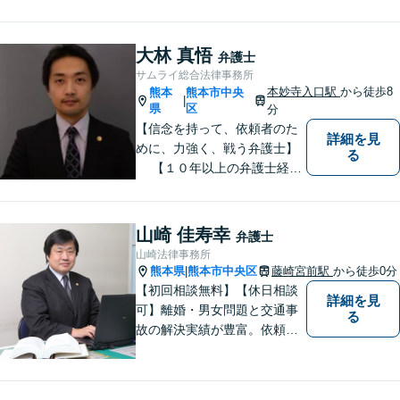
た最善策をご提案【労働・雇
用】証拠集めから手厚くサポ
ート。企業からのご相談も承
大林 真悟
弁護士
ります【交通事故】弁護士費
サムライ総合法律事務所
用特約の利用可【夜間・休日
本妙寺入口駅
から徒歩8
熊本
熊本市中央
|
面談可】
県
区
分
【信念を持って、依頼者のた
詳細を見
めに、力強く、戦う弁護士】
る
【１０年以上の弁護士経
験】 【①交通事故、②離婚
等の男女トラブル、③顧問弁
護の３つの分野に力を注ぐ弁
山崎 佳寿幸
弁護士
護士】
山崎法律事務所
熊本県
熊本市中央区
藤崎宮前駅
から徒歩0分
|
【初回相談無料】【休日相談
詳細を見
可】離婚・男女問題と交通事
る
故の解決実績が豊富。依頼者
様にとって力強い法的パート
ナーとして尽力いたします。
企業法務のご相談もお任せく