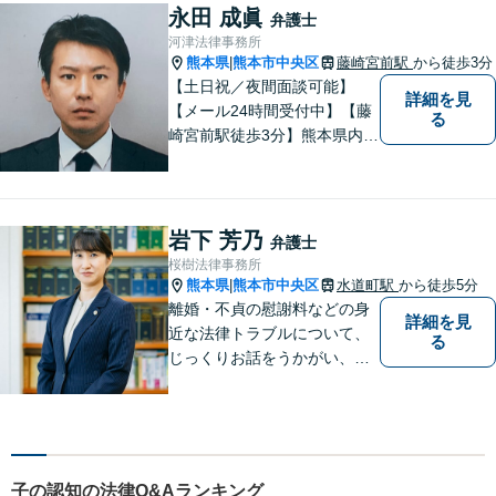
ださい。【熊本市中心部】地
永田 成眞
弁護士
域に密着した町医者みたいな
河津法律事務所
弁護士です。
熊本県
熊本市中央区
藤崎宮前駅
から徒歩3分
|
【土日祝／夜間面談可能】
詳細を見
【メール24時間受付中】【藤
る
崎宮前駅徒歩3分】熊本県内及
び周辺地域から法律相談受付
中です。交通事故・男女関係
等の問題から、刑事、経営者
の方の契約関係トラブルまで
岩下 芳乃
弁護士
幅広くご相談いただいており
桜樹法律事務所
ます。お気軽にご相談くださ
熊本県
熊本市中央区
水道町駅
から徒歩5分
|
い。
離婚・不貞の慰謝料などの身
詳細を見
近な法律トラブルについて、
る
じっくりお話をうかがい、わ
かりやすい説明を心がけてい
ます。お悩みの方はお気軽に
ご相談ください。
子の認知の法律Q&Aランキング