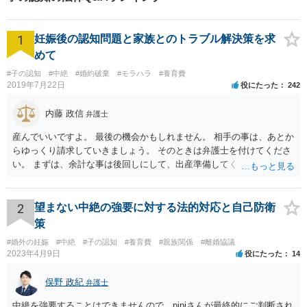
1
妊娠後の認知問題と家族とのトラブル解決策を求
めて
#子の認知
#中絶
#婚約破棄
#モラハラ
#養育費
2019年7月22日
役にたった
242
内藤 政信
弁護士
産んでいいですよ。 最後の機会かもしれません。 相手の事は、あとか
らゆっくり請求していきましょう。 そのときは弁護士を付けてくださ
い。 まずは、余計な事は後回しにして、出産準備してください。
2
望まない中絶の強要に対する法的対応と自己防衛
策
#婚外の妊娠
#中絶
#子の認知
#養育費
#親族関係
#離婚協議
2023年4月9日
役にたった
14
俣野 政紀
弁護士
中絶を強要することはできませんので、pipiさんが最終的にご判断され