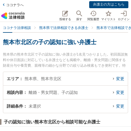
弁護士の方はこちら
ココナラへ
投稿する
探す
閲覧履歴
マイリスト
ログイン
ココナラ法律相談
熊本県で法律相談できる弁護士
熊本市で法律相談で
熊本市北区の子の認知に強い弁護士
熊本県の熊本市北区で子の認知に強い弁護士が1名見つかりました。初回面談無
料や休日面談に対応している弁護士なども掲載中。離婚・男女問題に関係する
財産分与や養育費、親権等の細かな分野での絞り込み検索もでき便利です。特
に熊本ひかり法律事務所の小玉 晃嗣弁護士のプロフィール情報や弁護士費用、
強みなどが注目されています。『熊本市北区で土日や夜間に発生した子の認知
エリア
熊本県、熊本市北区
変更
のトラブルを今すぐに弁護士に相談したい』『子の認知のトラブル解決の実績
豊富な近くの弁護士を検索したい』『初回相談無料で子の認知を法律相談でき
相談内容
離婚・男女問題、子の認知
変更
る熊本市北区内の弁護士に相談予約したい』などでお困りの相談者さんにおす
すめです。
詳細条件
未選択
変更
子の認知に強い熊本市北区から相談可能な弁護士