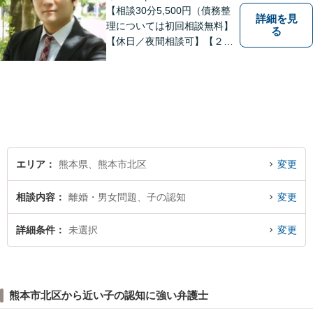
【相談30分5,500円（債務整
詳細を見
理については初回相談無料】
る
【休日／夜間相談可】【２０
時まで電話予約受付対応】
【法律相談実績１０００件以
上】
エリア
熊本県、熊本市北区
変更
相談内容
離婚・男女問題、子の認知
変更
詳細条件
未選択
変更
熊本市北区から近い子の認知に強い弁護士