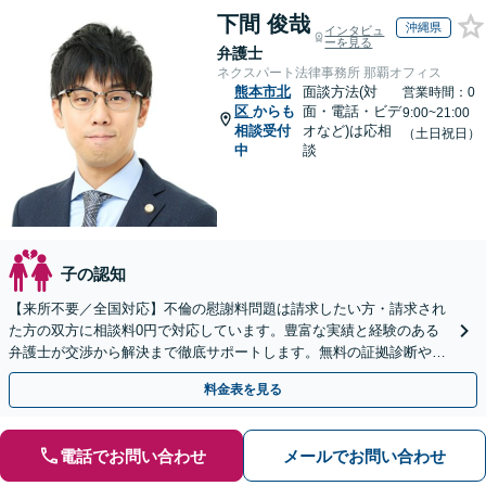
下間 俊哉
沖縄県
インタビュ
ーを見る
弁護士
ネクスパート法律事務所 那覇オフィス
熊本市北
面談方法(対
営業時間：0
区
からも
面・電話・ビデ
9:00~21:00
相談受付
オなど)は応相
（土日祝日）
中
談
子の認知
【来所不要／全国対応】不倫の慰謝料問題は請求したい方・請求され
た方の双方に相談料0円で対応しています。豊富な実績と経験のある
弁護士が交渉から解決まで徹底サポートします。無料の証拠診断や着
手金の返還保証もありますので安心してご相談ください。
料金表を見る
電話でお問い合わせ
メールでお問い合わせ