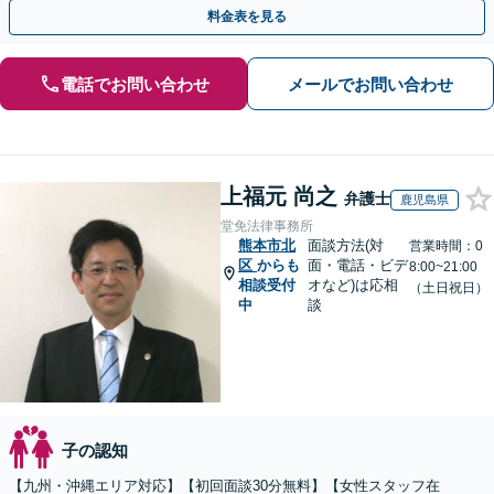
高額所得者の財産分与など、何でもご相談ください。
料金表を見る
電話でお問い合わせ
メールでお問い合わせ
上福元 尚之
弁護士
鹿児島県
堂免法律事務所
熊本市北
面談方法(対
営業時間：0
区
からも
面・電話・ビデ
8:00~21:00
相談受付
オなど)は応相
（土日祝日）
中
談
子の認知
【九州・沖縄エリア対応】【初回面談30分無料】【女性スタッフ在