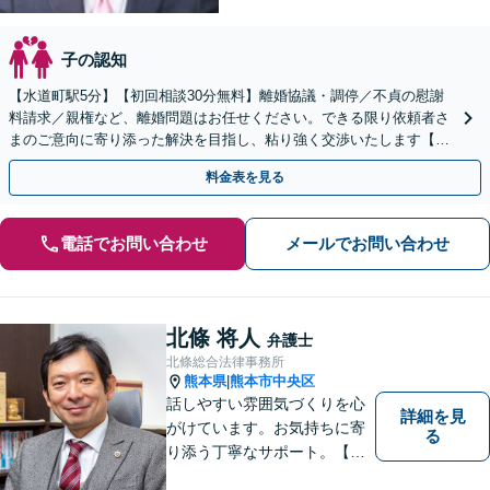
子の認知
【水道町駅5分】【初回相談30分無料】離婚協議・調停／不貞の慰謝
料請求／親権など、離婚問題はお任せください。できる限り依頼者さ
まのご意向に寄り添った解決を目指し、粘り強く交渉いたします【法
テラス利用可】リーズナブルな料金プランあり
料金表を見る
電話でお問い合わせ
メールでお問い合わせ
北條 将人
弁護士
北條総合法律事務所
熊本県
熊本市中央区
|
話しやすい雰囲気づくりを心
詳細を見
がけています。お気持ちに寄
る
り添う丁寧なサポート。【借
金・債務整理】将来を見据え