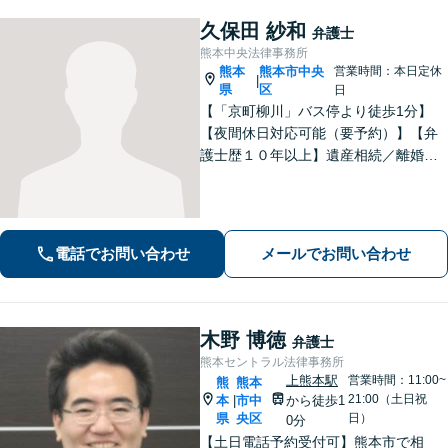
久保田 紗和
弁護士
熊本中央法律事務所
熊本
熊本市中央
営業時間：本日定休
|
県
区
日
【「京町柳川」バス停より徒歩1分】
【夜間休日対応可能（要予約）】【弁
護士歴１０年以上】遺産相続／離婚・
男女問題／労働問題などの分野に対応
可能。悩みを真剣に受け止め、共に闘
える弁護士であることを心がけていま
す。お気軽にご相談ください。
電話でお問い合わせ
メールでお問い合わせ
木野 博徳
弁護士
熊本セントラル法律事務所
上熊本駅
営業時間：11:00~
熊
熊本
21:00（土日祝
本
市中
から徒歩1
|
県
央区
日）
0分
【土日電話予約受付可】熊本市で相