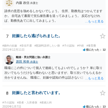
内藤 政信
弁護士
請求の意思を強めるしかないでしょう。 住所、勤務先はつかんでます
か。 自宅あて書面で支払催告書を送ってみましょう。 反応がなけれ
ば、勤務先あてに出してみましょう。
7
妊娠したら逃げられました。
#婚外の妊娠
#音信不通
#慰謝料請求したい側
#子の認知
#中絶
#養育費
2021年12月11日
役にたった
12
離婚・男女問題に強い弁護士
原田 和幸
弁護士
職場にこの件について個人で連絡してもよいのでしょうか？ 単に取り
次いでもらうだけなら構わないと思いますが、取り次いでもらえるか
分かりませんね。 職場に、妊娠や認知の件は話さないほうがよいと思
います。 それとも弁護士を通すべきなのでしょうか？ 相談者で対応が
難しいと思われれば、弁護士に入ってもらうことも検討されてくださ
い。 一度、お近くの弁護士に相談されてみてもよいと思います。
8
妊娠したと言われています。
#子の認知
#患者・入所者側
#産婦人科
2020年1月7日
役にたった
13