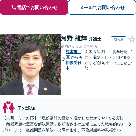
電話でお問い合わせ
メールでお問い合わせ
河野 雄輝
弁護士
福岡県
福岡ひかり法律事務所
熊本市北
面談方法(対
営業時間：1
区
からも
面・電話・ビデ
0:00~19:00
相談受付
オなど)は応相
（土日祝日）
中
談
子の認知
【九州エリア対応】「現役講師の経験を活かしたわかりやすい説明」
「離婚問題の豊富な解決実績」依頼者さまの立場に立った戦略的なア
プローチで、離婚問題を解決へと導きます。不倫慰謝料や親権争い、