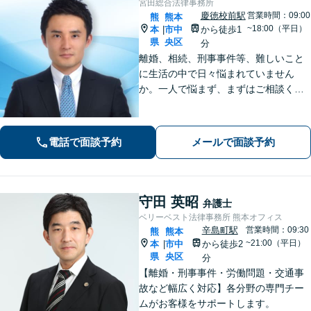
宮田総合法律事務所
慶徳校前駅
営業時間：09:00
熊
熊本
~18:00（平日）
本
市中
から徒歩1
|
県
央区
分
離婚、相続、刑事事件等、難しいこと
に生活の中で日々悩まれていません
か。一人で悩まず、まずはご相談くだ
さい。貴方の悩みを一緒に解決しま
す。貴方の悩みが法律で解決できる
か、解決できるとしてどういった解決
電話で面談予約
メールで面談予約
策があるかご提案します。
守田 英昭
弁護士
ベリーベスト法律事務所 熊本オフィス
辛島町駅
営業時間：09:30
熊
熊本
~21:00（平日）
本
市中
から徒歩2
|
県
央区
分
【離婚・刑事事件・労働問題・交通事
故など幅広く対応】各分野の専門チー
ムがお客様をサポートします。