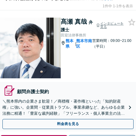
1件中 1-1件を表示
髙瀬 真哉
弁
インタビューを
見る
護士
田迎法律事務所
熊本
熊本市南
営業時間：09:00~21:00
|
県
区
（平日）
顧問弁護士契約
＼熊本県内の企業さま歓迎！／商標権・著作権といった「知的財産
権」に強い。企業間・従業員トラブル、事業承継など、あらゆる企業
法務に精通！「豊富な裁判経験」「フリーランス・個人事業主の法務
も可」【初回相談無料】
料金表を見る