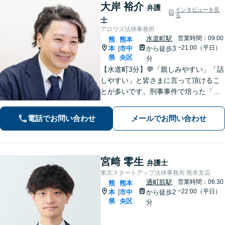
大岸 裕介
弁護
インタビューを見
る
士
アロウズ法律事務所
水道町駅
営業時間：09:00
熊
熊本
~21:00（平日）
本
市中
から徒歩3
|
県
央区
分
【水道町3分】💬「親しみやすい」「話
しやすい」と皆さまに言って頂けるこ
とが多いです。刑事事件で培った「交
渉力」を活かし様々な悩みの解決を図
れるのが最大の強み◎【刑事事件／警
電話でお問い合わせ
メールでお問い合わせ
察に呼び出されている方▶︎電話相談0
円】【相続／借金／人身事故▶︎相談0
円】
宮﨑 零生
弁護士
東京スタートアップ法律事務所 熊本支店
通町筋駅
営業時間：06:30
熊
熊本
~22:00（平日）
本
市中
から徒歩2
|
県
央区
分