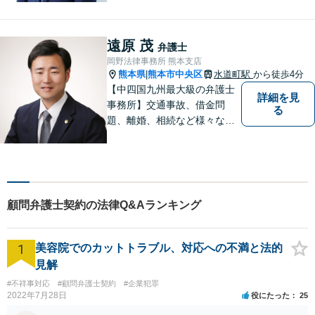
料」の相談を行っています！
まずはお気軽にご相談くださ
い！
遠原 茂
弁護士
岡野法律事務所 熊本支店
熊本県
熊本市中央区
水道町駅
から徒歩4分
|
【中四国九州最大級の弁護士
詳細を見
事務所】交通事故、借金問
る
題、離婚、相続など様々な問
題について、「何度でも無
料」の相談を行っています！
まずはお気軽にご相談くださ
い！
顧問弁護士契約の法律Q&Aランキング
1
美容院でのカットトラブル、対応への不満と法的
見解
#不祥事対応
#顧問弁護士契約
#企業犯罪
2022年7月28日
役にたった
25