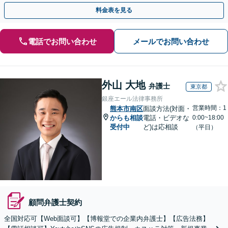
率的に解決へ。セカンドオピニオン可【休日・夜間相談可】
料金表を見る
電話でお問い合わせ
メールでお問い合わせ
外山 大地
弁護士
東京都
銀座エール法律事務所
営業時間：1
熊本市南区
面談方法(対面・
からも相談
電話・ビデオな
0:00~18:00
受付中
ど)は応相談
（平日）
顧問弁護士契約
全国対応可【Web面談可】【博報堂での企業内弁護士】【広告法務】