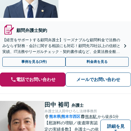
顧問弁護士契約
【経営をサポートする顧問弁護士】リーズナブルな顧問料金で法務の
みならず財務・会計に関する相談にも対応！顧問先70社以上の信頼と
実績、IT法務やリーガルチェック・契約書作成など、企業法務全般に
ついてお気軽にご相談ください。
事例を見る(3件)
料金表を見る
電話でお問い合わせ
メールでお問い合わせ
田中 裕司
弁護士
弁護士法人田中ひろし法律事務所
熊本県
熊本市西区
熊本駅
から徒歩1分
|
【慰謝料の増額／後遺障害認
詳細を見
定の実績多数】 弁護士への依