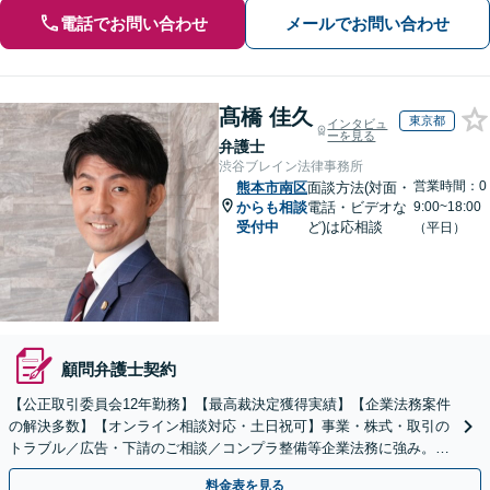
電話でお問い合わせ
メールでお問い合わせ
髙橋 佳久
東京都
インタビュ
ーを見る
弁護士
渋谷ブレイン法律事務所
営業時間：0
熊本市南区
面談方法(対面・
からも相談
電話・ビデオな
9:00~18:00
受付中
ど)は応相談
（平日）
顧問弁護士契約
【公正取引委員会12年勤務】【最高裁決定獲得実績】【企業法務案件
の解決多数】【オンライン相談対応・土日祝可】事業・株式・取引の
トラブル／広告・下請のご相談／コンプラ整備等企業法務に強み。株
式の相続／誹謗中傷対策／不動産問題まで幅広く対応！
料金表を見る