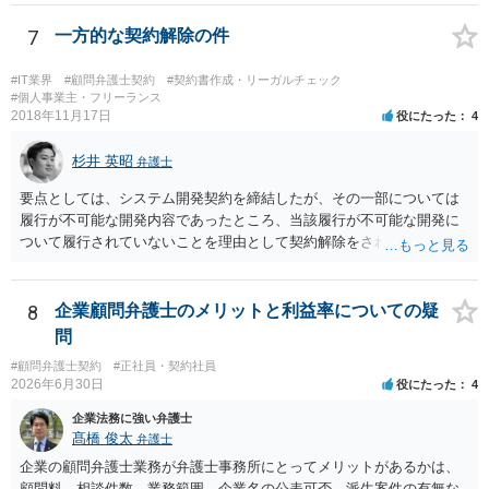
ショットの証拠が縦長や横長に印刷され、文字が間延びしている(読め
状況です。」 大変悪質ですね。打刻場所のデータと、これまでのタイ
ないことはない) →こちらも③と同様であると思います。 以上のとお
ムカードの虚偽を確認し、突き付けて責任を問題にすることになるで
7
一方的な契約解除の件
り、①～④も訴訟の勝敗に直結するものではないと思われますので、
しょう。 詐欺もありうるでしょうね。 「正しい時間がわからないとい
致命的なミスではないと思います。 もっとも、形式面も仕事の完成物
うタイムカード不正打刻による返還請求はどのようにおこなえばよい
#IT業界
#顧問弁護士契約
#契約書作成・リーガルチェック
として当然確認すべきでありますので、今後は気を付けるように弁護
でしょうか？」 想定できる虚偽を前提に、相手と協議して詰めればよ
#個人事業主・フリーランス
2018年11月17日
士にお伝えいただいてもよいと思います。
役にたった
4
いかと思います。 確実な記録があれば、それによるのがよいですが、
すべては不可能でしょうので。 相手の言動には早急には返事をせずに
杉井 英昭
弁護士と相談しながら、対応策を検討する方がよいでしょう。 また、
弁護士
返還が難しい場合、損害賠償を請求する事はできますでしょうか？ 法
要点としては、システム開発契約を締結したが、その一部については
的には可能ですが、立証の問題があります。 協議でも問題にできそう
履行が不可能な開発内容であったところ、当該履行が不可能な開発に
ですが、調停なども検討できるでしょう。 また、返還請求も損害賠償
ついて履行されていないことを理由として契約解除をされた。そこ
請求もせず、「詐欺」として、警察に被害届を出す事は可能でしょう
で、既に開発を完了したものについての請負代金を請求できるか、と
か？ 内容的には検討できますが、立証は、民事よりさらにワンランク
いうご質問であると理解しました。 まず、「物理的にできない開発で
上がります。 警察に相談されてもよい事案だとは思います。
一方的に契約不履行のように伝えられ」とのことですが、「物理的に
8
企業顧問弁護士のメリットと利益率についての疑
できない」と真に言えるのかどうか、なぜ「物理的にできない開発」
問
を請け負うことになったのかが問題です。 もし、「物理的にできな
#顧問弁護士契約
#正社員・契約社員
い」という意味が、単に「契約に記載された納期では間に合わない」
2026年6月30日
役にたった
4
ということであれば、それは単純に履行遅滞を理由とする債務不履行
ですから、契約解除は有効です。 「物理的にできない」が、そもそも
企業法務に強い弁護士
そのような開発は理論的に不可能（例えば、タイムマシンを作るとい
髙橋 俊太
弁護士
う契約等）であれば、契約自体が無効になる可能性があります。 いず
企業の顧問弁護士業務が弁護士事務所にとってメリットがあるかは、
れの場合であっても、結局は、上記の「物理的にできない」部分を除
顧問料、相談件数、業務範囲、企業名の公表可否、派生案件の有無な