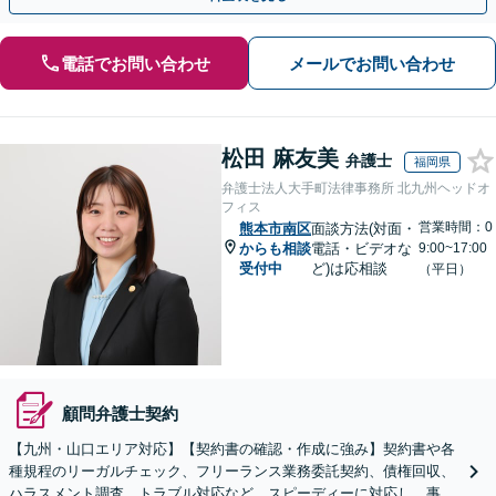
電話でお問い合わせ
メールでお問い合わせ
松田 麻友美
弁護士
福岡県
弁護士法人大手町法律事務所 北九州ヘッドオ
フィス
営業時間：0
熊本市南区
面談方法(対面・
からも相談
電話・ビデオな
9:00~17:00
受付中
ど)は応相談
（平日）
顧問弁護士契約
【九州・山口エリア対応】【契約書の確認・作成に強み】契約書や各
種規程のリーガルチェック、フリーランス業務委託契約、債権回収、
ハラスメント調査、トラブル対応など。スピーディーに対応し、事業