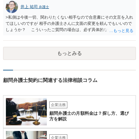
井上 祐司
弁護士
>私側は今後一切、関わりたくない相手なので合意書にその文言を入れ
てほしいのですが 相手の弁護士さんに文面の変更を頼んでもいいので
しょうか？ こういったご質問の場合は、必ず具体的な合意書案をも
って法律相談を受けないと、的確なアドバイスが困難です。 一般的
には、ご質問のような懸念を払しょくするために、 「甲及び乙は，本
示談書に記載するもののほか，甲と乙の間には何らの債権債務が存し
もっとみる
ないことを相互に確認する。」 という清算条項を入れることが一般的
です。 以上に加え、「本件については，当事者協議の結果，上記示
談条件のとおり示談が成立したので，今後本件の上記示談内容に関し
てはどんな事情が生じても双方共裁判上又は裁判外においても一切異
議，請求の申立をしないことを誓約する。」という条項を入れること
顧問弁護士契約に関連する法律相談コラム
がありますが、この条項は一つのプレッシャーのようなもので、現実
には今後一切裁判を起こす権利を放棄する、という合意はできません
し、予測できない後発的損害については示談後であっても請求できる
ので、上記の清算条項のみの場合がほとんどです。
企業法務
顧問弁護士の月額料金は？探し方、選び
方を解説
企業法務