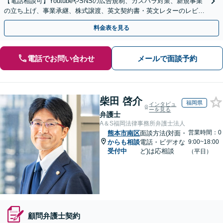
【電話相談可】YoutubeやSNSの広告規制、カスハラ対策、新規事業
の立ち上げ、事業承継、株式譲渡、英文契約書・英文レターのレビュ
ー・ドラフトなどに対応。
料金表を見る
電話でお問い合わせ
メールで面談予約
柴田 啓介
福岡県
インタビュ
ーを見る
弁護士
A＆S福岡法律事務所弁護士法人
営業時間：0
熊本市南区
面談方法(対面・
からも相談
電話・ビデオな
9:00~18:00
受付中
ど)は応相談
（平日）
顧問弁護士契約