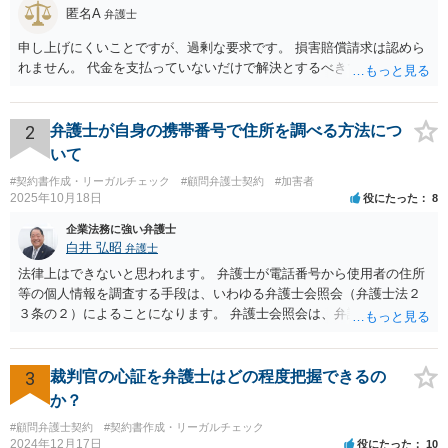
匿名A
弁護士
申し上げにくいことですが、過剰な要求です。 損害賠償請求は認めら
れません。 代金を支払っていないだけで解決とするべきでしょう。
2
弁護士が自身の携帯番号で住所を調べる方法につ
いて
#契約書作成・リーガルチェック
#顧問弁護士契約
#加害者
2025年10月18日
役にたった
8
企業法務に強い弁護士
白井 弘昭
弁護士
法律上はできないと思われます。 弁護士が電話番号から使用者の住所
等の個人情報を調査する手段は、いわゆる弁護士会照会（弁護士法２
３条の２）によることになります。 弁護士会照会は、弁護士が事件を
受任した後に、事件のために必要な情報を調査する際、弁護士会を通
して質問をしてもらう制度で、弁護士会担当委員が当該質問が適正か
どうか、質問をして回答を得られる可能性があるか、などを吟味した
3
裁判官の心証を弁護士はどの程度把握できるの
上で、弁護士会名で質問をする制度です。 ですので、照会先もある程
か？
度安心して個人情報を開示しますし、もちろん、断られる場合もあり
#顧問弁護士契約
#契約書作成・リーガルチェック
ます。 一般的には、弁護士が依頼を受けて事件を調査する過程で用い
2024年12月17日
役にたった
10