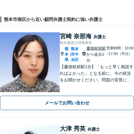
熊本市南区から近い顧問弁護士契約に強い弁護士
宮崎 奈那海
弁護士
熊本慶徳法律事務所
慶徳校前駅
営業時間：10:00
熊
熊本
~17:00（平日）
本
市中
から徒歩1
|
県
央区
分
【慶徳校前駅1分】「もっと早く相談す
ればよかった」となる前に、今の状況
をお聞かせください。問題の背景にも
目を向け、あなたの気持ちにしっかり
寄り添います。【WEB相談可能】【夜
間面談可】
メールでお問い合わせ
大津 秀英
弁護士