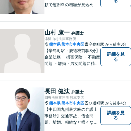
る
頼で慰謝料の増額が見込めま
す【破産・任意整理・個人再
生に対応】ご希望に沿った債
務整理をご提案【遺産相続の
ノウハウ多数】相続手続きか
山村 康一
弁護士
ら遺言書までトータルサポー
津留山村法律事務所
ト【JR熊本駅から徒歩1分】
熊本県
熊本市中央区
辛島町駅
から徒歩3分
|
【辛島町駅・慶徳校前駅3分】
詳細を見
企業法務 ・損害保険 ・不動産
る
問題 ・離婚・男女問題に精通
した弁護士が迅速に対応いた
します。お困りの方は、お気
軽にご相談ください。
長田 健汰
弁護士
岡野法律事務所 熊本支店
熊本県
熊本市中央区
水道町駅
から徒歩4分
|
【中四国九州最大級の弁護士
詳細を見
事務所】交通事故、借金問
る
題、離婚、相続など様々な問
題について、「何度でも無