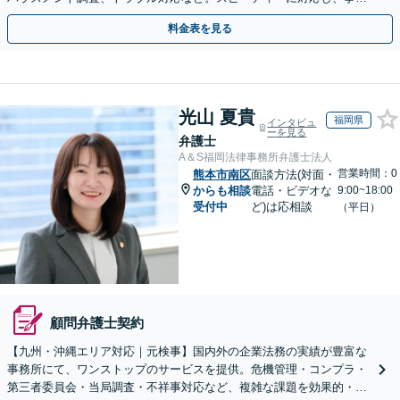
成長を法的側面よりしっかりとサポート【駐車場あり】
料金表を見る
光山 夏貴
福岡県
インタビュ
ーを見る
弁護士
A＆S福岡法律事務所弁護士法人
営業時間：0
熊本市南区
面談方法(対面・
からも相談
電話・ビデオな
9:00~18:00
受付中
ど)は応相談
（平日）
顧問弁護士契約
【九州・沖縄エリア対応｜元検事】国内外の企業法務の実績が豊富な
事務所にて、ワンストップのサービスを提供。危機管理・コンプラ・
第三者委員会・当局調査・不祥事対応など、複雑な課題を効果的・効