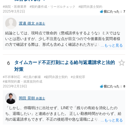
#病院・医療業界
#契約書作成・リーガルチェック
#顧問弁護士契約
2025年3月2日
役にたった
7
渡邊 雄太
弁護士
結論としては、現時点で致命的（懲戒請求をするような）ミスではな
いとは思いますが、少し不注意な点が目立つので今後書面を質問者様
の方で確認する際は、形式も含めよく確認された方がよいと思われま
す。 以下一つずつ回答させていただきます。 ①脱字部分を手書きで修
正 →のぞましくはないですが、時たまあるものと存じます。 通常は、
弁護士が起案 Ⅰ依頼者に内容の確認 Ⅱ弁護士が誤字脱字等を確認 Ⅲ
6
タイムカード不正打刻による給与返還請求と法的
念のため事務員が確認 Ⅳ提出 の流れになりますので、どこかの段階で
対策
気が付くことが多いです。仮処分等緊急性が高い案件では提出時に裁
#不祥事対応
#社員の解雇
#顧問弁護士契約
#企業犯罪
判所窓口で修正して受理してもらうということはありますので、その
#雇用契約書・就業規則作成
場合は責められない部分もあるかと思います。 ②証拠である薬品名を
2023年2月19日
役にたった
8
間違っている →こちらは①のⅠかⅡの段階で修正しておくべきでしょ
うね。よくわからないならば弁護士としては依頼者にこちらの薬品で
岡田 晃朝
弁護士
よいですかと聞くべきではあると思います。他のミスに比してこれは
内容に関するミスなので、今後はよく確認いただいた方がよいと思い
「しかし、停職明けに出社せず、LINEで「残りの有給を消化したの
ます。 ③証拠のナンバーが入らないまま甲号証のハンコが押されたま
ち、退職したい」と連絡がきました。 正しい勤務時間がわからず、給
まになっている →形式ミスですね。不注意ですが、訴訟の勝敗に直結
与の返還請求もできず、不正の後処理や急な退職により、社や他のス
するわけではないものと思います。 ④当方原告が作成したスクリーン
タッフに多大な迷惑をかけ、その上、有給まで使われるというような