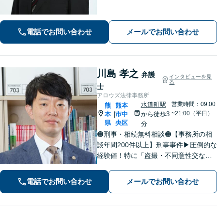
電話でお問い合わせ
メールでお問い合わせ
川島 孝之
弁護
インタビューを見
る
士
アロウズ法律事務所
水道町駅
営業時間：09:00
熊
熊本
~21:00（平日）
本
市中
から徒歩3
|
県
央区
分
🟠刑事・相続無料相談🟠【事務所の相
談年間200件以上】刑事事件▶︎圧倒的な
経験値！特に「盗撮・不同意性交など
性犯罪」の実績多数！相続▶︎「国税
局・証券会社」勤務で培った税の知識
電話でお問い合わせ
メールでお問い合わせ
を生かし、依頼者に寄り添った強いパ
ートナーになります【税理士資格あ
り】