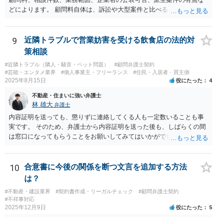
いた部分は開発完了しているということですから、その部分に相当す
どによります。 顧問料自体は、訴訟や大型案件と比べると大きな利益
る請負代金は請求できる可能性があります。 ただし、当該開発完了部
になりにくい場合もありますが、毎月の安定収入になる点は事務所に
分だけでどれくらいの価値があるのか、が問題になります。 一般論は
とってメリットです。また、契約書、労務、債権回収、クレーム対
以上で、より個別的なお話は、詳しい契約内容や開発内容を知る必要
応、従業員対応など、顧問先から別案件が発生することもあります。
9
近隣トラブルで営業妨害を受ける飲食店の法的対
がありますので、正式に弁護士に相談することも検討された方がよい
さらに、ある程度知名度のある企業について、実名で顧問先として公
策相談
と思います。
表できるのであれば、事務所の信用や実績としての意味もあります。
#近隣トラブル（隣人・騒音・ペット問題）
#顧問弁護士契約
一方で、例えば、福利厚生部門の顧問の場合、従業員個人の相談が多
#芸能・エンタメ業界
#個人事業主・フリーランス
#住民・入居者・買主側
かったり、細かい相談に頻繁に対応する必要があったりすると、顧問
2025年8月15日
役にたった
4
料との関係で負担が大きくなることもあり得ます。そのようなケース
不動産・住まいに強い弁護士
では、特に、顧問契約書において、相談件数、相談方法、回答範囲、
林 雄大
弁護士
個別受任に進む場合の扱いなどを明確に定めておく必要が大きいと考
えられます。
内容証明を送っても、懲りずに連絡してくる人も一定数いることも事
実です。 そのため、弁護士から内容証明を送った後も、しばらくの間
は窓口になってもらうことをお願いしてみてはいかがでしょうか。 そ
うすれば、もしその方から不当な要求を受けることがあっても、「窓
口（弁護士に）言ってください」とだけお伝えし、それ以外には一切
応じないという姿勢をとることができるため、スタッフの方の負担軽
10
合意書に今後の関係を断つ文言を追加する方法
減を図れると思います。 大変な状況かと思いますが、ご参考になりま
は？
したら幸いです。
#不動産・建設業界
#契約書作成・リーガルチェック
#顧問弁護士契約
#不祥事対応
2025年12月9日
役にたった
5