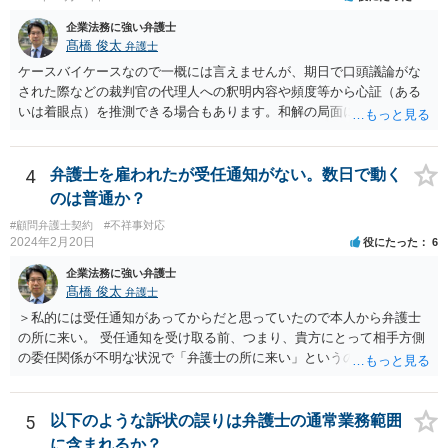
られるものですが、法律上、「弁護士は、受任している事件につい
て、」と定められていますので、個人の事件（受任していない）はこ
企業法務に強い弁護士
の要件に当てはまらないことになります。 以上、ご参考まで。
髙橋 俊太
弁護士
ケースバイケースなので一概には言えませんが、期日で口頭議論がな
された際などの裁判官の代理人への釈明内容や頻度等から心証（ある
いは着眼点）を推測できる場合もあります。和解の局面になり、代理
人がそれぞれ交代で裁判官と話をする場合にはおおよその心証が示さ
れることもあります。
4
弁護士を雇われたが受任通知がない。数日で動く
のは普通か？
#顧問弁護士契約
#不祥事対応
2024年2月20日
役にたった
6
企業法務に強い弁護士
髙橋 俊太
弁護士
＞私的には受任通知があってからだと思っていたので本人から弁護士
の所に来い。 受任通知を受け取る前、つまり、貴方にとって相手方側
の委任関係が不明な状況で「弁護士の所に来い」というのは、さすが
に無理な要求だと思われます。 ＞本当に雇っていた場合はこちらに連
絡がきますよね？ 通常はそのような初動となります。
5
以下のような訴状の誤りは弁護士の通常業務範囲
に含まれるか？