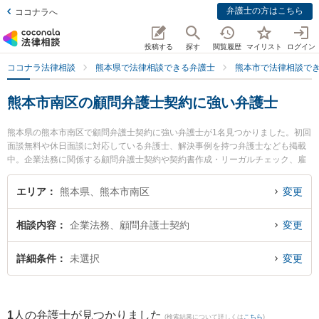
弁護士の方はこちら
ココナラへ
投稿する
探す
閲覧履歴
マイリスト
ログイン
ココナラ法律相談
熊本県で法律相談できる弁護士
熊本市で法律相談で
熊本市南区の顧問弁護士契約に強い弁護士
熊本県の熊本市南区で顧問弁護士契約に強い弁護士が1名見つかりました。初回
面談無料や休日面談に対応している弁護士、解決事例を持つ弁護士なども掲載
中。企業法務に関係する顧問弁護士契約や契約書作成・リーガルチェック、雇
用契約書・就業規則作成等の細かな分野での絞り込み検索もでき便利です。特
に田迎法律事務所の髙瀬 真哉弁護士のプロフィール情報や弁護士費用、強みな
エリア
熊本県、熊本市南区
変更
どが注目されています。『熊本市南区で土日や夜間に発生した顧問弁護士契約
のトラブルを今すぐに弁護士に相談したい』『顧問弁護士契約のトラブル解決
相談内容
企業法務、顧問弁護士契約
変更
の実績豊富な近くの弁護士を検索したい』『初回相談無料で顧問弁護士契約を
法律相談できる熊本市南区内の弁護士に相談予約したい』などでお困りの相談
者さんにおすすめです。
詳細条件
未選択
変更
1
人の弁護士が見つかりました
(検索結果について詳しくは
こちら
)