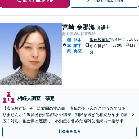
電話で面談予約
メールで面談予約
宮崎 奈那海
弁護士
熊本慶徳法律事務所
慶徳校前駅
営業時間：10:00
熊
熊本
~17:00（平日）
本
市中
から徒歩1
|
県
央区
分
相続人調査・確定
【慶徳校前駅1分】親族間の揉め事、遺産の使い込みにお悩みではあ
りませんか？遺留分侵害額請求や調停、期限を過ぎた相続放棄まで幅
広く対応。他士業と連携し、不動産を含めた複雑な相続も一括サポー
トします。【WEB相談可能】【夜間面談可】
料金表を見る