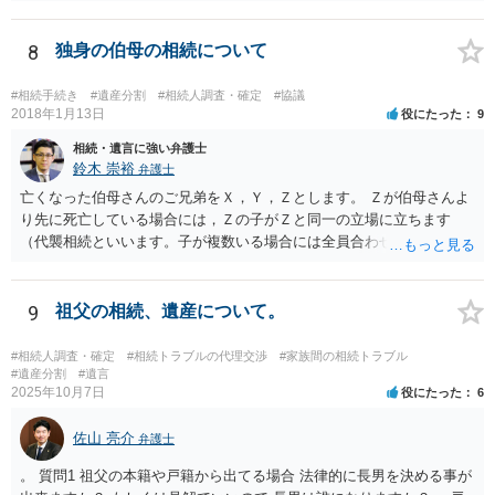
8
独身の伯母の相続について
#相続手続き
#遺産分割
#相続人調査・確定
#協議
2018年1月13日
役にたった
9
相続・遺言に強い弁護士
鈴木 崇裕
弁護士
亡くなった伯母さんのご兄弟をＸ，Ｙ，Ｚとします。 Ｚが伯母さんよ
り先に死亡している場合には，Ｚの子がＺと同一の立場に立ちます
（代襲相続といいます。子が複数いる場合には全員合わせてＺと同一
の取り分です。）。 Ｘ，Ｙ，Ｚ（またＺの子）はそれぞれ３分の１ず
つの相続分を有していますので， そのことを前提として，遺産分割協
議をすることになります（必ずしも３分の１ずつにしなくても，合意
9
祖父の相続、遺産について。
ができれば構いません。）。 今後の対応としては， ①伯母さんの相続
財産（遺産）の全容を整理する（預貯金，有価証券，不動産等の有無
#相続人調査・確定
#相続トラブルの代理交渉
#家族間の相続トラブル
を調べることになります。） ②相続財産に照らし，相続税の申告の準
#遺産分割
#遺言
2025年10月7日
役にたった
6
備をする（税理士の先生にご相談ください。） ③遺産分割協議をする
（ご本人同士で行っても構いませんし，弁護士に相談することもよろ
佐山 亮介
しいと思います。） ことになります。
弁護士
。 質問1 祖父の本籍や戸籍から出てる場合 法律的に長男を決める事が