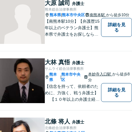
未来が明るくなるよう全力で
大原 誠司
弁護士
サポートいたします【初回相
熊本総合法律事務所
談無料】【子連れ相談可】
熊本県
熊本市中央区
南熊本駅
から徒歩10分
|
【南熊本駅10分】【弁護歴15
詳細を見
年以上のベテラン弁護士】熊
る
本県で弁護士をお探しなら、
まずはご連絡ください！離婚
／借金／刑事事件／相続な
ど、幅広い法律問題に精通し
ています。皆様にとって一番
大林 真悟
弁護士
のパートナーとなれるよう、
サムライ総合法律事務所
精一杯取り組ませていただき
本妙寺入口駅
から徒歩8
熊本
熊本市中央
|
ます。
県
区
分
【信念を持って、依頼者のた
詳細を見
めに、力強く、戦う弁護士】
る
【１０年以上の弁護士経
験】 【①交通事故、②離婚
等の男女トラブル、③顧問弁
護の３つの分野に力を注ぐ弁
北條 将人
弁護士
護士】
北條総合法律事務所