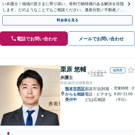
い弁護士！地域の皆さまに寄り添い、有利で納得感のある解決を目指
します。どのようなことでもご相談ください。遺産分割／不動産／遺
言書／使い込み／寄与分／遺留分／相続放棄【完全個室】
料金表を見る
電話でお問い合わせ
メールでお問い合わせ
栗原 悠輔
福岡県
インタビュ
ーを見る
弁護士
赤坂協同法律事務所
営業時間：0
熊本市西区
面談方法(対面・
からも相談
電話・ビデオな
9:00~21:00
受付中
ど)は応相談
（平日）