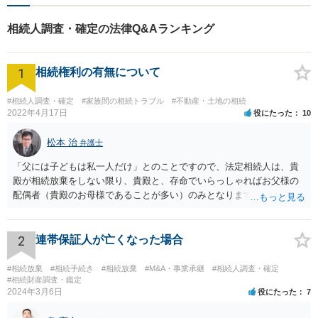
相続人調査・確定の法律Q&Aランキング
1
相続権利の有無について
#相続人調査・確定
#家族間の相続トラブル
#不動産・土地の相続
2022年4月17日
役にたった
10
松本 治
弁護士
「父には子どもは私一人だけ」とのことですので、法定相続人は、貴
殿が相続放棄をしない限り、貴殿と、存命でいらっしゃればお父様の
配偶者（貴殿のお母様であることが多い）のみとなります。遺言がな
い限り、「次男」（お父様の弟）らの相続権は発生しません。
2
連帯保証人が亡くなった場合
#相続放棄
#相続手続き
#相続放棄
#M&A・事業承継
#相続人調査・確定
#相続財産調査・鑑定
2024年3月6日
役にたった
7