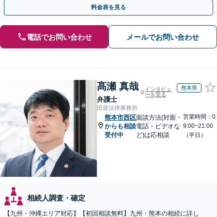
執行／事業承継など、お任せください」【休日相談あり】
料金表を見る
電話でお問い合わせ
メールでお問い合わせ
髙瀬 真哉
熊本県
インタビュ
ーを見る
弁護士
田迎法律事務所
営業時間：0
熊本市西区
面談方法(対面・
からも相談
電話・ビデオな
9:00~21:00
受付中
ど)は応相談
（平日）
相続人調査・確定
【九州・沖縄エリア対応】【初回相談無料】九州・熊本の相続に詳し