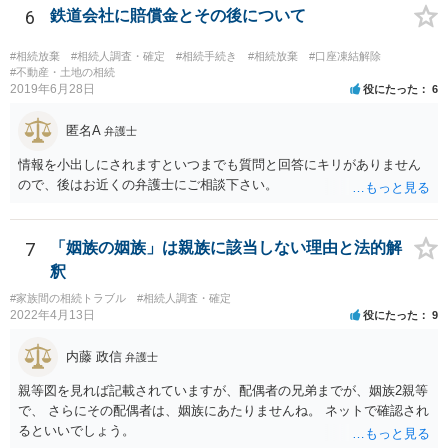
名捺印を得る必要があります。 したがって，残念ながら，「ＡＢＣ間
6
鉄道会社に賠償金とその後について
の遺産分割協議が有効に成立している」という前提に基づく主張は困
難と思われます。 「ＡＢＣ間の遺産分割協議は未了のまま，ＡとＢが
#相続放棄
#相続人調査・確定
#相続手続き
#相続放棄
#口座凍結解除
死亡し，二次相続が発生した」という前提に基づいて協議を進める必
#不動産・土地の相続
2019年6月28日
役にたった
6
要があります。 もちろん，Ｃの立場としては，ＡＢＣ間の遺産分割協
議の内容を前提とした主張をすることが最も有利ですが，ＡＢの相続
匿名A
人は応じない姿勢を示していることから，実現は困難だと思います。
弁護士
主張としては維持しつつも，現実的な解決方法（遺産分割協議の落と
情報を小出しにされますといつまでも質問と回答にキリがありません
しどころ）としては，譲歩することを甘受しなければならないかもし
ので、後はお近くの弁護士にご相談下さい。
れません。
7
「姻族の姻族」は親族に該当しない理由と法的解
釈
#家族間の相続トラブル
#相続人調査・確定
2022年4月13日
役にたった
9
内藤 政信
弁護士
親等図を見れば記載されていますが、配偶者の兄弟までが、姻族2親等
で、 さらにその配偶者は、姻族にあたりませんね。 ネットで確認され
るといいでしょう。