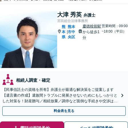
大津 秀英
弁護士
宮田総合法律事務所
慶徳校前駅
営業時間：09:00
熊
熊本
~18:00（平日）
本
市中
から徒歩1
|
県
央区
分
相続人調査・確定
【民事信託士の資格を所有】弁護士が最適な解決策をご提案します
【遺言書の作成】遺族間トラブルに発展させないためにもしっかりと
した対策を！財産贈与／相続放棄／調停など面倒な手続きや交渉はす
べて弁護士が代行します。
料金表を見る