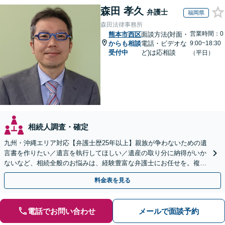
森田 孝久
弁護士
福岡県
森田法律事務所
営業時間：0
熊本市西区
面談方法(対面・
からも相談
電話・ビデオな
9:00~18:30
受付中
ど)は応相談
（平日）
相続人調査・確定
九州・沖縄エリア対応【弁護士歴25年以上】親族が争わないための遺
言書を作りたい／遺言を執行してほしい／遺産の取り分に納得がいか
ないなど、相続全般のお悩みは、経験豊富な弁護士にお任せを。複雑
な問題も粘り強く対応し、解決に導きます。
料金表を見る
電話でお問い合わせ
メールで面談予約