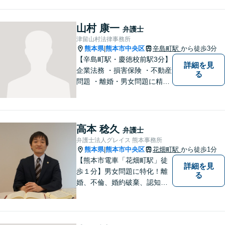
山村 康一
弁護士
津留山村法律事務所
熊本県
熊本市中央区
辛島町駅
から徒歩3分
|
【辛島町駅・慶徳校前駅3分】
詳細を見
企業法務 ・損害保険 ・不動産
る
問題 ・離婚・男女問題に精通
した弁護士が迅速に対応いた
します。お困りの方は、お気
軽にご相談ください。
高本 稔久
弁護士
弁護士法人グレイス 熊本事務所
熊本県
熊本市中央区
花畑町駅
から徒歩1分
|
【熊本市電車「花畑町駅」徒
詳細を見
歩１分】男女問題に特化！離
る
婚、不倫、婚約破棄、認知、
金銭問題など。豊富な経験を
活かし、柔軟に対応すること
が可能です。ご依頼者さまの