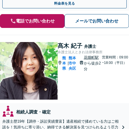
料金表を見る
電話でお問い合わせ
メールでお問い合わせ
髙木 紀子
弁護士
弁護士法人ときわ法律事務所
花畑町駅
営業時間：09:00
熊
熊本
~18:00（平日）
本
市中
から徒歩2
|
県
央区
分
相続人調査・確定
弁護士歴19年【調停・訴訟実績豊富】遺産相続で揉めている方はご相
談を！気持ちに寄り添い、納得できる解決策を見つけられるよう尽力