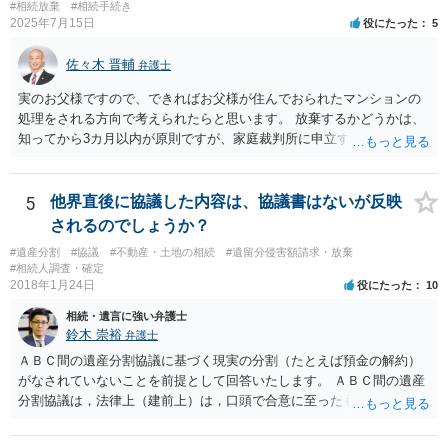
#相続放棄
#相続手続き
2025年7月15日
役にたった
5
佐々木 晋輔
弁護士
実のお父様ですので、できればお父様が住んでおられたマンションの
処理をされる方向で考えられたらと思います。 放棄するかどうかは、
知ってから3カ月以内が原則ですが、家庭裁判所に申立すれば3カ月の
期間を伸長することができます。 その間に、財産の状況を調査して、
放棄するかどうか決めることができます。 銀行やサラ金が数年も放置
することはありませんので、数年後に借金が発見される可能性はほぼ
5
他界直後に協議した内容は、協議書はないが反映
ありません。 なお、私が扱った相続放棄を検討していた案件で、期間
されるのでしょうか？
伸長して調査したところ、サラ金に対する過払金など相当な財産が見
#遺産分割
#協議
#不動産・土地の相続
#遺留分侵害額請求・放棄
つかったため相続したという事例がありました。
#相続人調査・確定
2018年1月24日
役にたった
10
相続・遺言に強い弁護士
鈴木 崇裕
弁護士
ＡＢＣ間の遺産分割協議に基づく現実の分割（たとえば預金の解約）
がなされていないことを前提として回答いたします。 ＡＢＣ間の遺産
分割協議は，法律上（建前上）は，口頭で合意に至ったものであって
も有効です。 しかし，口頭で合意したことを立証する方法がありませ
ん。 また，不動産の名義を移転するためには，遺産分割協議書への署