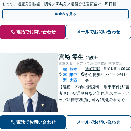
します。遺産分割協議・調停／寄与分／遺留分侵害額請求【即日相談
可】【初回相談無料】【オンライン相談可】
料金表を見る
電話でお問い合わせ
メールでお問い合わせ
宮﨑 零生
弁護士
東京スタートアップ法律事務所 熊本支店
通町筋駅
営業時間：06:30
熊
熊本
~22:00（平日）
本
市中
から徒歩2
|
県
央区
分
【離婚・不倫の慰謝料・刑事事件(加害
者側)・交通事故など】東京スタートア
ップ法律事務所は国内29拠点体制で全
国対応！【ご自宅からの電話相談にも
対応(法律相談は完全予約制)】各分野で
専門性の高い弁護士が寄り添い解決を
電話でお問い合わせ
メールでお問い合わせ
サポートします。