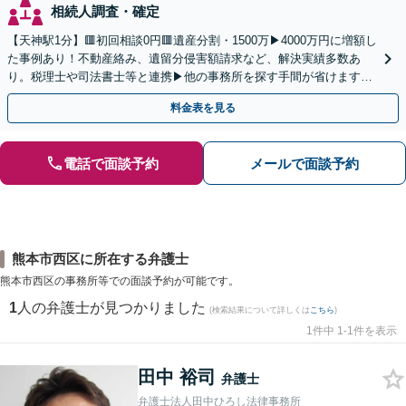
相続人調査・確定
【天神駅1分】🟥初回相談0円🟥遺産分割・1500万▶4000万円に増額し
た事例あり！不動産絡み、遺留分侵害額請求など、解決実績多数あ
り。税理士や司法書士等と連携▶他の事務所を探す手間が省けます！
不動産会社と連携し無料査定&財産調査も◎
料金表を見る
電話で面談予約
メールで面談予約
熊本市西区に所在する弁護士
熊本市西区の事務所等での面談予約が可能です。
1
人の弁護士が見つかりました
(検索結果について詳しくは
こちら
)
1件中 1-1件を表示
田中 裕司
弁護士
弁護士法人田中ひろし法律事務所