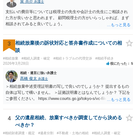
泉 亮介
弁護士
支払いの費目等については税理士の先生や会計士の先生にご相談され
た方が良いかと思われます。 顧問税理士の方がいらっしゃれば、まず
相談されてみると良いでしょう。
3
相続放棄後の訴状対応と答弁書作成についての相
談
#相続放棄
#相続人調査・確定
#相続トラブルの代理交渉
#相続手続き
2026年3月28日
役にたった
5
相続・遺言に強い弁護士
髙橋 俊太
弁護士
＞相続放棄申述受理証明書の写しで良いのでしょうか？ 提出するもの
自体は写しで構いません。 ＞証拠説明書とはなんでしょうか？ 下記を
ご参照ください。 https://www.courts.go.jp/tokyo-s/vc-files/tokyo-s/file/
14-1kisairei.pdf
4
父の遺産相続、放棄すべきか調査してから決める
べきか？
#相続財産調査・鑑定
#遺産分割
#不動産・土地の相続
#相続人調査・確定