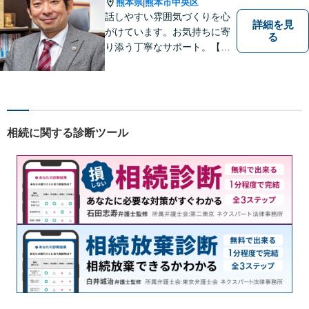
熊本県
熊本市中央区
|
話しやすい雰囲気づくりを心
詳細を見
がけています。お気持ちに寄
る
り添う丁寧なサポート。【借
金・債務整理】将来を見据え
た最善策をご提案【労働・雇
用】証拠集めから手厚くサポ
ート。企業からのご相談も承
ります【交通事故】弁護士費
相続に関する診断ツール
用特約の利用可【夜間・休日
面談可】