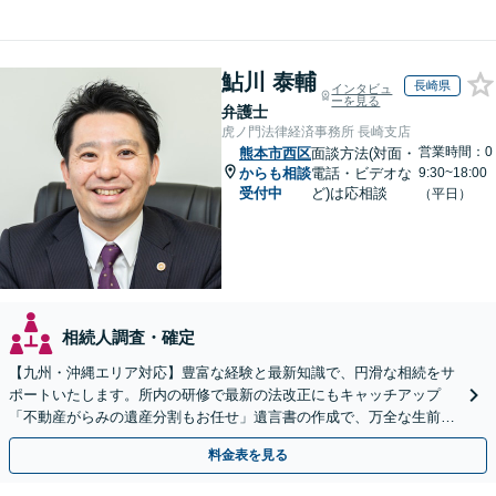
鮎川 泰輔
長崎県
インタビュ
ーを見る
弁護士
虎ノ門法律経済事務所 長崎支店
営業時間：0
熊本市西区
面談方法(対面・
からも相談
電話・ビデオな
9:30~18:00
受付中
ど)は応相談
（平日）
相続人調査・確定
【九州・沖縄エリア対応】豊富な経験と最新知識で、円滑な相続をサ
ポートいたします。所内の研修で最新の法改正にもキャッチアップ
「不動産がらみの遺産分割もお任せ」遺言書の作成で、万全な生前対
策をおこないましょう【夜間・休日面談可】
料金表を見る