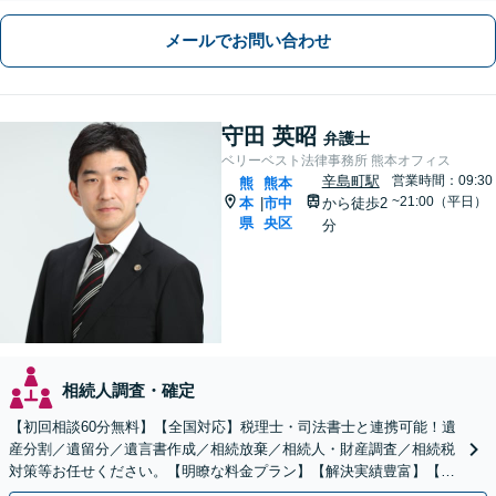
メールでお問い合わせ
守田 英昭
弁護士
ベリーベスト法律事務所 熊本オフィス
辛島町駅
営業時間：09:30
熊
熊本
~21:00（平日）
本
市中
から徒歩2
|
県
央区
分
相続人調査・確定
【初回相談60分無料】【全国対応】税理士・司法書士と連携可能！遺
産分割／遺留分／遺言書作成／相続放棄／相続人・財産調査／相続税
対策等お任せください。【明瞭な料金プラン】【解決実績豊富】【電
話相談可】