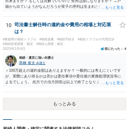
出来ますか？ もしくは見解でいいので 長男は誰になりますか？ →戸
籍から出ていようがなんだろうが実子の序列は生まれた順ですから、
先方が後から生まれたならばお父様がお祖父様の長男です。 質問2 遺
書が腹違いの長男に向けてある場合 書かれてる内容が最優先にされる
のですか？ →遺書というのが、法律上の遺言の形式を守っている限り
10
司法書士解任時の違約金や費用の相場と対応策
はそのとおりです。 質問3 父が腹違いの長男に法律的に優位になれそ
は？
うな事はありますか？ →遺言が有効な場合、優位に立つことはできま
#家族間の相続トラブル
#相続放棄
#相続手続き
#相続トラブルの代理交渉
せんが、お祖父様が認知症であるなどの「遺言が作れないはずの事
#相続財産調査・鑑定
#相続人調査・確定
情」があるならば①遺言無効確認の訴えを起こすのは一つの手です。
2025年2月4日
役にたった
4
それができない場合は②遺留分侵害額請求で争うほかありません。 質
相続・遺言に強い弁護士
問4 相続トラブルの代理交渉は可能でしょうか。 →一般論としては可
髙橋 俊太
弁護士
能ですが、お伺いする内容ですとお祖父様が亡くなられた後に動くこ
とになるでしょう。
＞100万超えの違約金額はありえますか？ 一般的には考えにくいです
が、実際にあり得るかは否かは委任事項や委任後の業務処理状況等に
よるでしょう。 此方での当方回答は以上で終了となりますが、参考に
なりましたら幸いです。
もっとみる
相続人調査・確定に関連する法律相談コラム