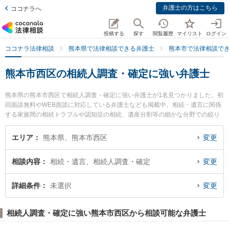
弁護士の方はこちら
ココナラへ
投稿する
探す
閲覧履歴
マイリスト
ログイン
ココナラ法律相談
熊本県で法律相談できる弁護士
熊本市で法律相談で
熊本市西区の相続人調査・確定に強い弁護士
熊本県の熊本市西区で相続人調査・確定に強い弁護士が1名見つかりました。初
回面談無料やWEB面談に対応している弁護士なども掲載中。相続・遺言に関係
する家族間の相続トラブルや認知症の相続、遺産分割等の細かな分野での絞り
込み検索もでき便利です。特に弁護士法人田中ひろし法律事務所の田中 裕司弁
護士のプロフィール情報や弁護士費用、強みなどが注目されています。『熊本
エリア
熊本県、熊本市西区
変更
市西区で土日や夜間に発生した相続人調査・確定のトラブルを今すぐに弁護士
に相談したい』『相続人調査・確定のトラブル解決の実績豊富な近くの弁護士
相談内容
相続・遺言、相続人調査・確定
変更
を検索したい』『初回相談無料で相続人調査・確定を法律相談できる熊本市西
区内の弁護士に相談予約したい』などでお困りの相談者さんにおすすめです。
詳細条件
未選択
変更
相続人調査・確定に強い熊本市西区から相談可能な弁護士