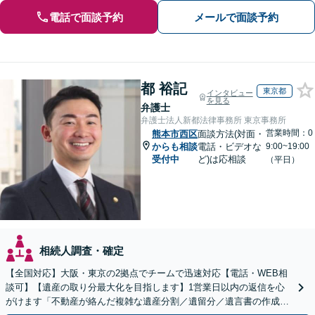
電話で面談予約
メールで面談予約
都 裕記
東京都
インタビュー
を見る
弁護士
弁護士法人新都法律事務所 東京事務所
営業時間：0
熊本市西区
面談方法(対面・
からも相談
電話・ビデオな
9:00~19:00
受付中
ど)は応相談
（平日）
相続人調査・確定
【全国対応】大阪・東京の2拠点でチームで迅速対応【電話・WEB相
談可】【遺産の取り分最大化を目指します】1営業日以内の返信を心
がけます「不動産が絡んだ複雑な遺産分割／遺留分／遺言書の作成・