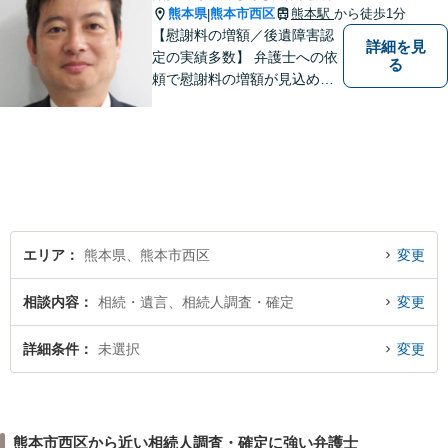
熊本県
熊本市西区
熊本駅
から徒歩1分
|
【慰謝料の増額／後遺障害認
詳細を見
定の実績多数】 弁護士への依
る
頼で慰謝料の増額が見込めま
す【破産・任意整理・個人再
生に対応】ご希望に沿った債
務整理をご提案【遺産相続の
ノウハウ多数】相続手続きか
ら遺言書までトータルサポー
ト【JR熊本駅から徒歩1分】
エリア
熊本県、熊本市西区
変更
相談内容
相続・遺言、相続人調査・確定
変更
詳細条件
未選択
変更
熊本市西区から近い相続人調査・確定に強い弁護士