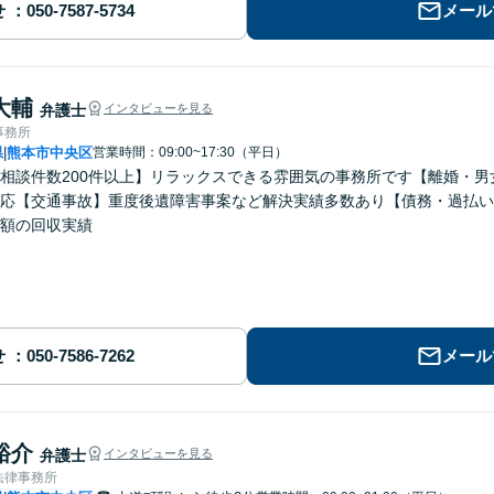
せ
メール
大輔
弁護士
インタビューを見る
事務所
県
熊本市中央区
営業時間：09:00~17:30（平日）
|
相談件数200件以上】リラックスできる雰囲気の事務所です【離婚・
応【交通事故】重度後遺障害事案など解決実績多数あり【債務・過払い
額の回収実績
せ
メール
裕介
弁護士
インタビューを見る
法律事務所