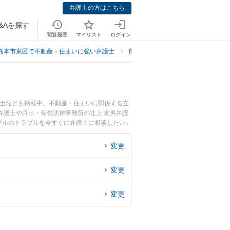
弁護士の方はこちら
&Aを探す
閲覧履歴
マイリスト
ログイン
熊本市東区で不動産・住まいに強い弁護士
熊本市東区でオーナーチェンジに強
護士なども掲載中。不動産・住まいに関係する立
弁護士や月出・長嶺法律事務所の辻上 友男弁護
ブルのトラブルを今すぐに弁護士に相談したい』
ルを法律相談できる熊本市東区内の弁護士に相談
変更
変更
変更