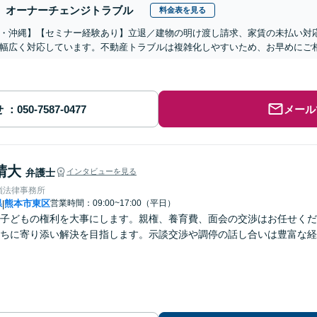
オーナーチェンジトラブル
料金表を見る
・沖縄】【セミナー経験あり】立退／建物の明け渡し請求、家賃の未払い対
幅広く対応しています。不動産トラブルは複雑化しやすいため、お早めにご
せ
メール
晴大
弁護士
インタビューを見る
嶺法律事務所
県
熊本市東区
営業時間：09:00~17:00（平日）
|
子どもの権利を大事にします。親権、養育費、面会の交渉はお任せくだ
ちに寄り添い解決を目指します。示談交渉や調停の話し合いは豊富な経