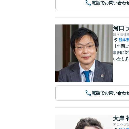
電話でお問い合わ
河口 
銀河法律
熊本
【年間ご
事例に対
い金も多
電話でお問い合わ
大岸 
アロウズ