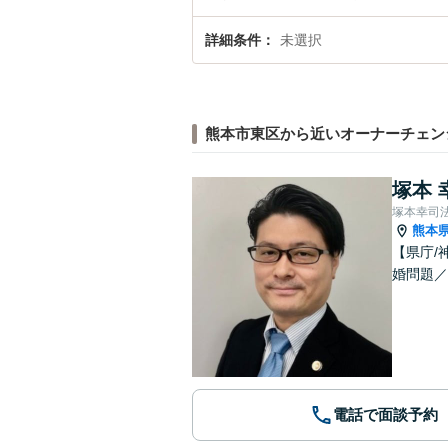
詳細条件
未選択
熊本市東区から近いオーナーチェン
塚本 
塚本幸司
熊本
【県庁/
婚問題／
電話で面談予約