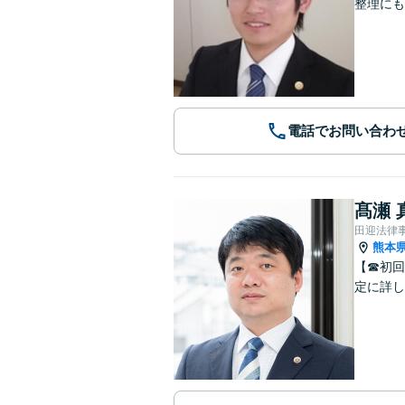
整理にも
電話でお問い合わ
髙瀬 
田迎法律
熊本
【☎︎初
定に詳し