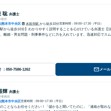
 聡
弁護士
事務所
県
熊本市中央区
水前寺駅
から徒歩10分
営業時間：09:00~17:30（平日）
|
駅から徒歩10分】わかりやすく説明することを心がけている弁護士【
、離婚・男女問題・刑事事件などに力を入れています。迅速対応でスム
せ
メール
裕輝
弁護士
律事務所
県
熊本市中央区
営業時間：09:00~17:30（平日）
|
のことならお任せください！「儲かると聞いてたのに」「連絡が取れな