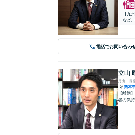
【九州
など、
電話でお問い合わ
立山 
月出・長
熊本
【離婚】
者の気持