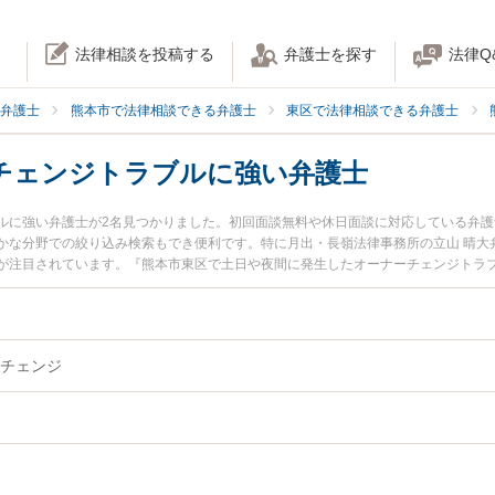
法律相談を投稿する
弁護士を探す
法律Q
弁護士
熊本市で法律相談できる弁護士
東区で法律相談できる弁護士
チェンジトラブルに強い弁護士
ルに強い弁護士が2名見つかりました。初回面談無料や休日面談に対応している弁
かな分野での絞り込み検索もでき便利です。特に月出・長嶺法律事務所の立山 晴大
が注目されています。『熊本市東区で土日や夜間に発生したオーナーチェンジトラ
実績豊富な近くの弁護士を検索したい』『初回相談無料でオーナーチェンジトラブ
すめです。
チェンジ