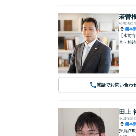
若曽根
松﨑法律
熊本
【水前寺
言・相続
電話でお問い合わ
田上 
保田窪法
熊本
投資詐欺