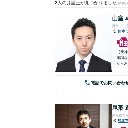
2
人の弁護士が見つかりました
(検索結
山室 
尾畠・山
熊本
【天神
確認な
からお
電話でお問い合わ
尾形 
尾形総合
熊本