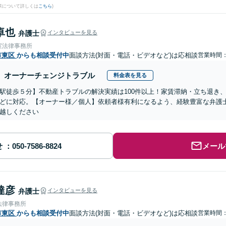
果について詳しくは
こちら
)
卓也
弁護士
インタビューを見る
室法律事務所
市東区
からも相談受付中
面談方法(対面・電話・ビデオなど)は応相談
営業時間：0
オーナーチェンジトラブル
料金表を見る
駅徒歩５分】不動産トラブルの解決実績は100件以上！家賃滞納・立ち退き
どに対応。【オーナー様／個人】依頼者様有利になるよう、経験豊富な弁護
越しください
せ
メール
達彦
弁護士
インタビューを見る
法律事務所
市東区
からも相談受付中
面談方法(対面・電話・ビデオなど)は応相談
営業時間：0