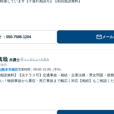
精通しています【子連れ相談可】【初回面談無料】
せ
メール
真哉
弁護士
インタビューを見る
事務所
県
熊本市南区
営業時間：09:00~21:00（平日）
|
回相談無料】【法テラス可】交通事故・相続・企業法務・男女問題・債
い！物損事故から重症・死亡事故まで幅広く対応【相続】もご相談くだ