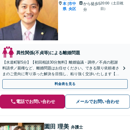
20:00（土日祝
本
市中
から徒歩5
|
県
央区
日）
分
異性関係(不貞等)による離婚問題
【水道町駅5分】【初回相談30分無料】離婚協議・調停／不貞の慰謝
料請求／親権など、離婚問題はお任せください。できる限り依頼者さ
まのご意向に寄り添った解決を目指し、粘り強く交渉いたします【法
テラス利用可】リーズナブルな料金プランあり
料金表を見る
電話でお問い合わせ
メールでお問い合わせ
園田 理美
弁護士