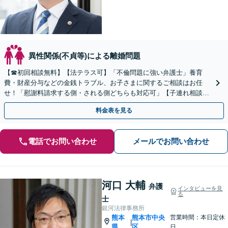
異性関係(不貞等)による離婚問題
【☎︎初回相談無料】【法テラス可】「不倫問題に強い弁護士」養育
費・財産分与などの金銭トラブル、お子さまに関するご相談はお任
せ！「慰謝料請求する側・される側どちらも対応可」【子連れ相談
可】【休日・夜間相談可】【駐車場あり】
料金表を見る
電話でお問い合わせ
メールでお問い合わせ
河口 大輔
弁護
インタビューを見
る
士
銀河法律事務所
熊本
熊本市中央
営業時間：本日定休
|
県
区
日