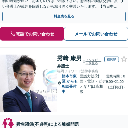
明の通知が届いてお困りの方はご相談下さい。慰謝料の減額交渉に強
い弁護士が裁判を回避しながら粘り強く交渉いたします。【当日中の
相談可(予約制)】【全国対応】
料金表を見る
電話でお問い合わせ
メールでお問い合わせ
秀﨑 康男
福岡県
インタビュ
ーを見る
弁護士
福岡フォワード法律事務所
熊本市東
面談方法(対
営業時間：0
区
からも
面・電話・ビデ
9:00~21:00
相談受付
オなど)は応相
（土日祝日）
中
談
異性関係(不貞等)による離婚問題