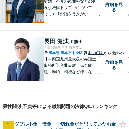
ます。
離婚・不貞の慰謝料などの身
詳細を見
近な法律トラブルについて、
る
じっくりお話をうかがい、わ
かりやすい説明を心がけてい
ます。お悩みの方はお気軽に
ご相談ください。
長田 健汰
弁護士
岡野法律事務所 熊本支店
熊本県
熊本市中央区
水道町駅
から徒歩4分
|
【中四国九州最大級の弁護士
詳細を見
事務所】交通事故、借金問
る
題、離婚、相続など様々な問
題について、「何度でも無
料」の相談を行っています！
まずはお気軽にご相談くださ
い！
異性関係(不貞等)による離婚問題の法律Q&Aランキング
1
ダブル不倫・借金・手切れ金だと思っていたお金