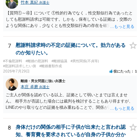
竹本 真紀
弁護士
【質問①～④】について ①性的行為でなく，性交類似行為であったと
しても慰謝料請求は可能です。しかも，保有している証拠は，交際の
ような関係にあり，少なくとも性交類似行為の存在を確実に証明でき
るものです（裏を返せば，証拠で認められる範囲でしか認めていない
ことを窺わせるものです。）。ですから，慰謝料請求を進めることで
よいと思います。 ただ．慰謝料額については，婚姻破綻に至っていな
7
慰謝料請求時の不定の証拠について。効力がある
いとして，この点を考慮されることになるかもしれません。 ②夫との
のか知りたい。
今後のことを考えて書いてもらうか否かを検討するのがよいと思いま
#不倫慰謝料
#離婚の慰謝料
#離婚協議
#異性関係(不貞等)
す。今ある証拠以上のことを証明（証明力を強めることも含む）でき
#慰謝料請求したい側
#離婚書類作成
るのであれば，前向きに検討を進めるという考え方でもよいでしょ
2026年7月29日
役にたった
1
う。慰謝料請求としては証拠として使えることが前提であり，その価
離婚・男女問題に強い弁護士
値と夫との関係との均衡のように思います。 ③行政書士に委任をして
本庄 卓磨
弁護士
いるのであれば，どのような内容の委任なのか不明ですが，その行政
書士との協議になると思います。請求するか，訴訟にするか，その点
ご主人が関係を認めている以上、証拠として弱いとまでは言えませ
の見極めや，相手方は性交類似行為は認めているのか，それさえも否
ん。 相手方が否認した場合には裁判を検討することもあり得ますが、
定しているのかによって，考え方・進め方は変わってくると思いま
LINEのやり取りなどの証拠を積み重ねることで、関係が認定される余
す。 ④性交類似行為を認めているにもかかわらず支払を拒否するので
地は十分にあります。 ただし、手元の証拠でどこまで認定できるかは
あれば，本人（行政書士でも同じだと思います。）への対応ではあま
個別の事情によりますので、お早めに弁護士に相談されることをおす
り変わらないように思います。減額で折り合えるなら本人様の交渉で
すめします。
8
身体だけの関係の相手に子供が出来たと言われ認
もよいように思いますが，ゼロかどうかの観点であれば，訴訟に進む
知、養育費を要求されているが自身の子供か分か
しかなくなるようにも思います。そうしますと，お近くの弁護士に相