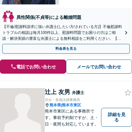
異性関係(不貞等)による離婚問題
【不倫/慰謝料請求に強い弁護士(したい方/されている方)】不倫慰謝料
トラブルの相談は毎月100件以上、慰謝料問題でお困りの方はご相
談・解決実績の豊富な弁護士による無料相談をご利用ください。【不
倫相談は初回0円】【全国対応】
料金表を見る
電話でお問い合わせ
メールでお問い合わせ
辻上 友男
弁護士
月出・長嶺法律事務所
熊本県
熊本市東区
|
熊本市東区にある事務所で
詳細を見
す。事前予約制ですが、土・
る
日・夜間も対応しています。