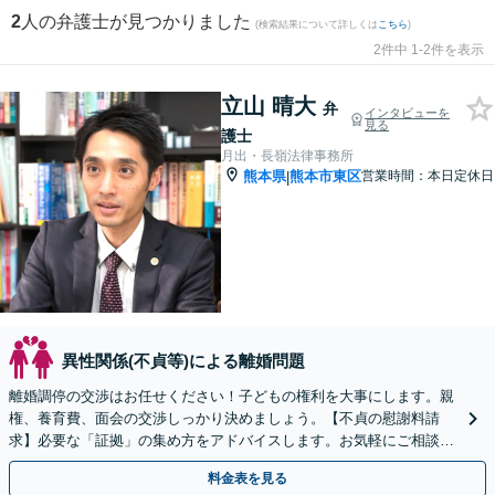
2
人の弁護士が見つかりました
(検索結果について詳しくは
こちら
)
2件中 1-2件を表示
立山 晴大
弁
インタビューを
見る
護士
月出・長嶺法律事務所
熊本県
熊本市東区
営業時間：本日定休日
|
異性関係(不貞等)による離婚問題
離婚調停の交渉はお任せください！子どもの権利を大事にします。親
権、養育費、面会の交渉しっかり決めましょう。【不貞の慰謝料請
求】必要な「証拠」の集め方をアドバイスします。お気軽にご相談く
ださい。
料金表を見る