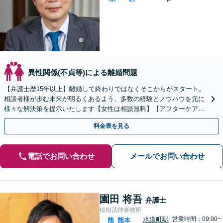
異性関係(不貞等)による離婚問題
【弁護士歴15年以上】離婚して終わりではなくそこからがスタート。
相談者様が歩む未来が明るくあるよう、多数の経験とノウハウを元に
様々な解決策を提示いたします【女性は相談無料】【アフターケアも
充実】【子連れ相談OK】
料金表を見る
電話でお問い合わせ
メールでお問い合わせ
園田 将吾
弁護士
桜樹法律事務所
水道町駅
営業時間：09:00~
熊
熊本