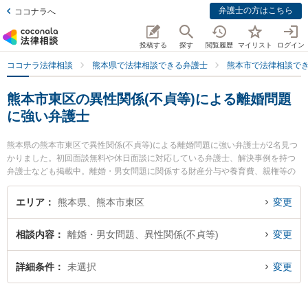
弁護士の方はこちら
ココナラへ
投稿する
探す
閲覧履歴
マイリスト
ログイン
ココナラ法律相談
熊本県で法律相談できる弁護士
熊本市で法律相談で
熊本市東区の異性関係(不貞等)による離婚問題
に強い弁護士
熊本県の熊本市東区で異性関係(不貞等)による離婚問題に強い弁護士が2名見つ
かりました。初回面談無料や休日面談に対応している弁護士、解決事例を持つ
弁護士なども掲載中。離婚・男女問題に関係する財産分与や養育費、親権等の
細かな分野での絞り込み検索もでき便利です。特に月出・長嶺法律事務所の立
山 晴大弁護士や月出・長嶺法律事務所の辻上 友男弁護士のプロフィール情報や
エリア
熊本県、熊本市東区
変更
弁護士費用、強みなどが注目されています。『熊本市東区で土日や夜間に発生
した異性関係(不貞等)による離婚問題のトラブルを今すぐに弁護士に相談した
相談内容
離婚・男女問題、異性関係(不貞等)
変更
い』『異性関係(不貞等)による離婚問題のトラブル解決の実績豊富な近くの弁護
士を検索したい』『初回相談無料で異性関係(不貞等)による離婚問題を法律相談
できる熊本市東区内の弁護士に相談予約したい』などでお困りの相談者さんに
詳細条件
未選択
変更
おすすめです。