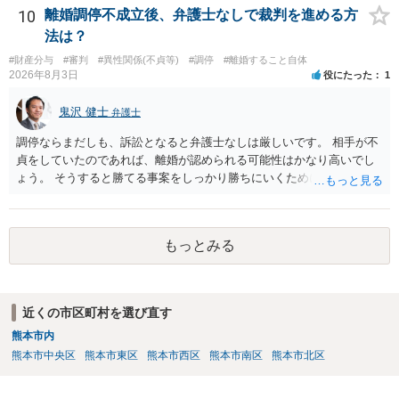
10
離婚調停不成立後、弁護士なしで裁判を進める方
法は？
#財産分与
#審判
#異性関係(不貞等)
#調停
#離婚すること自体
2026年8月3日
役にたった
1
鬼沢 健士
弁護士
調停ならまだしも、訴訟となると弁護士なしは厳しいです。 相手が不
貞をしていたのであれば、離婚が認められる可能性はかなり高いでし
ょう。 そうすると勝てる事案をしっかり勝ちにいくためにも弁護士委
任を強くおすすめします。
もっとみる
近くの市区町村を選び直す
熊本市内
熊本市中央区
熊本市東区
熊本市西区
熊本市南区
熊本市北区