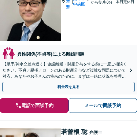
本
|
本日定休日
から徒歩8分
中央区
県
異性関係(不貞等)による離婚問題
【県庁/神水交差点近く】協議離婚・財産分与をする前に一度ご相談く
ださい。不貞／親権／ローンのある財産分与など複雑な問題について
対応。あなたやお子さんの将来のために、まずは一緒に状況を整理し
ませんか。婚姻費用／離婚回避も対応可能
料金表を見る
電話で面談予約
メールで面談予約
若曽根 聡
弁護士