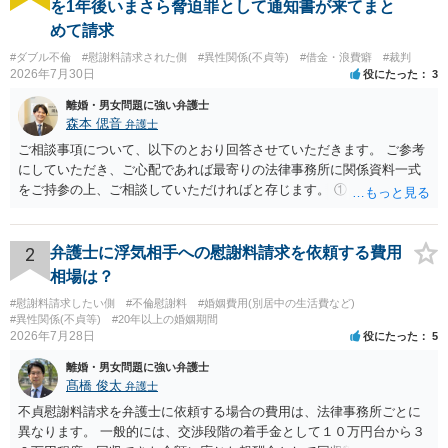
を1年後いまさら脅迫罪として通知書が来てまと
めて請求
#ダブル不倫
#慰謝料請求された側
#異性関係(不貞等)
#借金・浪費癖
#裁判
2026年7月30日
役にたった
3
離婚・男女問題に強い弁護士
森本 偲音
弁護士
ご相談事項について、以下のとおり回答させていただきます。 ご参考
にしていただき、ご心配であれば最寄りの法律事務所に関係資料一式
をご持参の上、ご相談していただければと存じます。 ① このLINEの
流れを見る限り、100万円は貸付金ではなく、手切れ金・和解金と評価
される可能性はあるのか ⇒LINEを含む１００万円の貸付に至るまでの
やり取り等の経緯、誓約書の内容等を踏まえて、関係を清算するため
2
弁護士に浮気相手への慰謝料請求を依頼する費用
の 金銭であったと評価される可能性はあると考えます。 ② 「今後一
相場は？
切関与しないなら100万円振り込む」というLINEや誓約書は、裁判上
#慰謝料請求したい側
#不倫慰謝料
#婚姻費用(別居中の生活費など)
どの程度証拠価値があるのか ⇒前後のやり取りや誓約書の具体的内容
#異性関係(不貞等)
#20年以上の婚姻期間
を見ない限り、具体的な判断はできませんが、一定の証拠価値はある
2026年7月28日
役にたった
5
と考えます。 ③ 借用書があっても、後から100万円を貸付扱いに変更
離婚・男女問題に強い弁護士
することは認められるのか。 ⇒おそらく１００万円は不当利得（受け
髙橋 俊太
弁護士
取る正当な権利がないのに利益を取得した）として返還請求されてい
るものかと推察しますので、 貸金返還ではないかと存じます。 ④ 私
不貞慰謝料請求を弁護士に依頼する場合の費用は、法律事務所ごとに
は現在、収入も不安定で貯金もなくリボ払い借金が既に約100万あり。
異なります。 一般的には、交渉段階の着手金として１０万円台から３