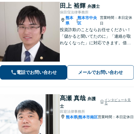
田上 裕輝
弁護士
保田窪法律事務所
熊本
熊本市中央
営業時間：本日定休
|
県
区
日
投資詐欺のことならお任せください！
「儲かると聞いてたのに」「連絡が取
れなくなった」に対応できます。借
金、債務整理にも精通しています【子
連れ相談可】【初回面談無料】
電話でお問い合わせ
メールでお問い合わせ
髙瀬 真哉
弁護
インタビューを見
る
士
田迎法律事務所
熊本県
熊本市南区
営業時間：本日定休日
|