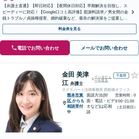
【弁護士直通】【即日対応】【夜間休日対応】早期解決を目指し、ス
ピーディーに対応！【Google口コミ高評価】慰謝料請求／男女間の金
銭トラブル／貞操権侵害、婚約破棄など、最良の解決策をご提案しま
す【リーズナブルな費用】【赤坂駅徒歩3分】
料金表を見る
電話でお問い合わせ
メールでお問い合わせ
金田 美津
千葉県
インタビュ
ーを見る
江
弁護士
ネクスパート法律事務所 西船橋オフィス
熊本市東
面談方法(対
営業時間：0
区
からも
面・電話・ビデ
9:00~21:00
相談受付
オなど)は応相
（土日祝日）
中
談