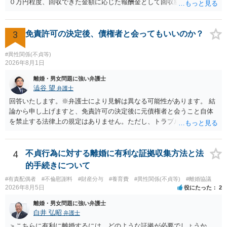
今年に再婚したが主人はお金に厳しい為、一括で220万円を支払う事は
０万円程度、回収できた金額に応じた報酬金として回収額の１０％か
困難 仮に裁判で敗訴した場合でも、分割払いになる可能性はあります
ら２０％程度が設定されていることがあります。訴訟に移行する場合
か。 ⇒判決となり敗訴してしまった場合は、強制執行により不動産等
には、追加着手金や日当、実費が発生することもあります。 もっと
の財産を差し押さえられ、そこから債権回収が図られることになりま
も、証拠が十分にあるか、相手方の住所・勤務先が分かるか、慰謝料
3
免責許可の決定後、債権者と会ってもいいのか？
すが、 和解であれば柔軟な解決が可能ですので、その場合は分割払
額、離婚の有無、交渉で終わるか訴訟まで見込むかによって、費用は
いにより支払うことも十分可能です。 ⑤ このような事情であれば、私
変わり得ます。依頼前に、交渉だけの場合、訴訟になった場合、回収
#異性関係(不貞等)
は120万円のみ和解交渉を続けるべきでしょうか。 ⇒ご相談者様の認
できなかった場合の費用を確認しておくとよいでしょう。 弁護士選び
2026年8月1日
識を前提にすれば、１００万円も含めて返済する必要はないと考えら
では、不貞慰謝料案件の経験が相応にあるか、費用体系が明確か、見
離婚・男女問題に強い弁護士
れるため、 120万円のみについて交渉を続けることがベターかと存じ
通しを過度に楽観的に言い過ぎないか、質問に具体的に答えてくれる
澁谷 望
弁護士
ます。
か、連絡方法（メール、電話、弁護士直接か事務局員を介するかな
回答いたします。※弁護士により見解は異なる可能性があります。 結
ど）や対応スピードが合うかを確認するとよいと思います。いずれに
論から申し上げますと、免責許可の決定後に元債権者と会うこと自体
しましても、弁護士への相談・依頼にあたっては、証拠資料、夫と相
を禁止する法律上の規定はありません。ただし、トラブル防止の観点
手方の関係、相手方の氏名・住所等、夫婦関係への影響、離婚予定の
から慎重な対応が必要です。 今後の付き合い方で気をつけるべきポイ
有無など事実関係をよく整理して相談されることをお勧めいたしま
ントは以下の通りです。 ・金銭のやり取りや返済の約束は絶対にしな
す。
い（免責された借金を任意でも支払ってしまうとトラブルの元になり
4
不貞行為に対する離婚に有利な証拠収集方法と法
ます） ・過去のDVや過剰請求の経緯を踏まえ、相手の感情に流されな
的手続きについて
い ・予定通り毅然とした態度で距離を置く 法律上の制限はないもの
#有責配偶者
#不倫慰謝料
#財産分与
#養育費
#異性関係(不貞等)
#離婚協議
の、ご自身の生活と精神的な安定を守るためにも、お互いに距離を置
2026年8月5日
役にたった
2
くというご判断は非常に賢明かと思います。
離婚・男女問題に強い弁護士
白井 弘昭
弁護士
＞こちらに有利に離婚するには、どのような証拠が必要でしょうか。