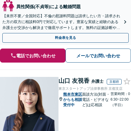
異性関係(不貞等)による離婚問題
【来所不要／全国対応】不倫の慰謝料問題は請求したい方・請求され
た方の双方に相談料0円で対応しています。豊富な実績と経験のある
弁護士が交渉から解決まで徹底サポートします。無料の証拠診断や着
手金の返還保証もありますので安心してご相談ください。
料金表を見る
電話でお問い合わせ
メールでお問い合わせ
山口 友視香
弁護士
京都府
東京スタートアップ法律事務所 京都支店
営業時間：0
熊本市東区
面談方法(対面・
からも相談
電話・ビデオな
6:30~22:00
受付中
ど)は応相談
（平日）