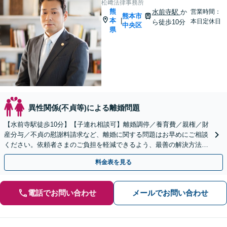
松﨑法律事務所
熊
水前寺駅
か
営業時間：
熊本市
本
|
本日定休日
ら徒歩10分
中央区
県
異性関係(不貞等)による離婚問題
【水前寺駅徒歩10分】【子連れ相談可】離婚調停／養育費／親権／財
産分与／不貞の慰謝料請求など、離婚に関する問題はお早めにご相談
ください。依頼者さまのご負担を軽減できるよう、最善の解決方法を
ご提案します【休日・夜間予約相談可】
料金表を見る
電話でお問い合わせ
メールでお問い合わせ