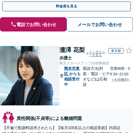
手金の返還保証もありますので安心してご相談ください。
料金表を見る
電話でお問い合わせ
メールでお問い合わせ
瀧澤 花梨
東京都
インタビュ
ーを見る
弁護士
東京スタートアップ法律事務所
熊本市東
面談方法(対
営業時間：0
区
からも
面・電話・ビデ
6:30~22:00
相談受付
オなど)は応相
（土日祝日）
中
談
異性関係(不貞等)による離婚問題
【不倫で慰謝料請求されたら】【毎月100名以上の相談実績】内容証