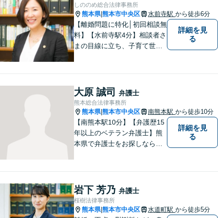
しののめ総合法律事務所
熊本県
熊本市中央区
水前寺駅
から徒歩6分
|
【離婚問題に特化│初回相談無
詳細を見
料】【水前寺駅4分】相談者さ
る
まの目線に立ち、子育て世代
の離婚から熟年離婚まで、幅
広くサポートします【弁護士2
名体制可】話しやすい雰囲気
を大切にし、じっくりお話を
大原 誠司
弁護士
伺ったうえで最適な解決策を
熊本総合法律事務所
ご提案します【完全個室】
熊本県
熊本市中央区
南熊本駅
から徒歩10分
|
【南熊本駅10分】【弁護歴15
詳細を見
年以上のベテラン弁護士】熊
る
本県で弁護士をお探しなら、
まずはご連絡ください！離婚
／借金／刑事事件／相続な
ど、幅広い法律問題に精通し
ています。皆様にとって一番
岩下 芳乃
弁護士
のパートナーとなれるよう、
桜樹法律事務所
精一杯取り組ませていただき
熊本県
熊本市中央区
水道町駅
から徒歩5分
|