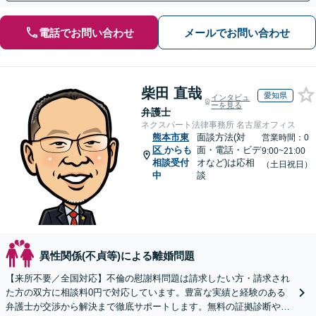
電話でお問い合わせ
メールでお問い合わせ
柴田 直哉
愛知県
インタビュ
ーを見る
弁護士
ネクスパート法律事務所 名古屋オフィス
熊本市東
面談方法(対
営業時間：0
区
からも
面・電話・ビデ
9:00~21:00
相談受付
オなど)は応相
（土日祝日）
中
談
異性関係(不貞等)による離婚問題
【来所不要／全国対応】不倫の慰謝料問題は請求したい方・請求され
た方の双方に相談料0円で対応しています。豊富な実績と経験のある
弁護士が交渉から解決まで徹底サポートします。無料の証拠診断や着