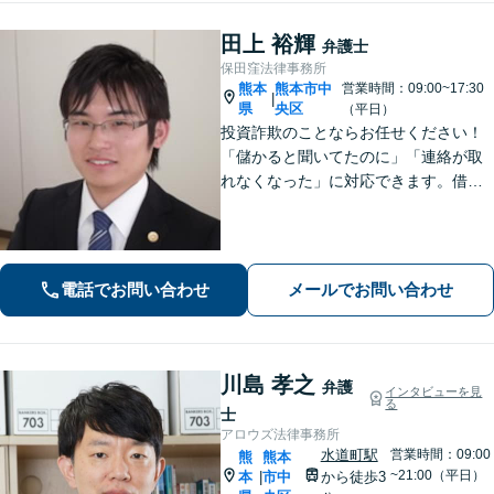
田上 裕輝
弁護士
保田窪法律事務所
熊本
熊本市中
営業時間：09:00~17:30
|
県
央区
（平日）
投資詐欺のことならお任せください！
「儲かると聞いてたのに」「連絡が取
れなくなった」に対応できます。借
金、債務整理にも精通しています【子
連れ相談可】【初回面談無料】
電話でお問い合わせ
メールでお問い合わせ
川島 孝之
弁護
インタビューを見
る
士
アロウズ法律事務所
水道町駅
営業時間：09:00
熊
熊本
~21:00（平日）
本
市中
から徒歩3
|