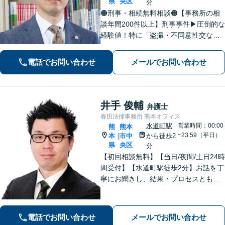
県
央区
分
🟠刑事・相続無料相談🟠【事務所の相
談年間200件以上】刑事事件▶︎圧倒的な
経験値！特に「盗撮・不同意性交など
性犯罪」の実績多数！相続▶︎「国税
局・証券会社」勤務で培った税の知識
電話でお問い合わせ
メールでお問い合わせ
を生かし、依頼者に寄り添った強いパ
ートナーになります【税理士資格あ
り】
井手 俊輔
弁護士
春田法律事務所 熊本オフィス
水道町駅
営業時間：00:00
熊
熊本
~23:59（平日）
本
市中
から徒歩2
|
県
央区
分
【初回相談無料】【当日/夜間/土日24時
間受付】【水道町駅徒歩2分】お話を丁
寧にお聞きし、結果・プロセスともに
ご満足していただけるサービスを提供
いたします。
電話でお問い合わせ
メールでお問い合わせ