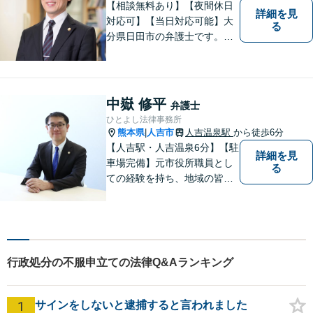
【相談無料あり】【夜間休日
詳細を見
対応可】【当日対応可能】大
る
分県日田市の弁護士です。離
婚・不動産・建築問題に注力
しています。是非一度ご相談
ください。
中嶽 修平
弁護士
ひとよし法律事務所
熊本県
人吉市
人吉温泉駅
から徒歩6分
|
【人吉駅・人吉温泉6分】【駐
詳細を見
車場完備】元市役所職員とし
る
ての経験を持ち、地域の皆さ
まの暮らしに近い立場で多く
の声に触れてきました。人
吉・球磨地域の方々のため、
懇切丁寧に対応し、解決を目
指します【LINE対応】
行政処分の不服申立ての法律Q&Aランキング
1
サインをしないと逮捕すると言われました