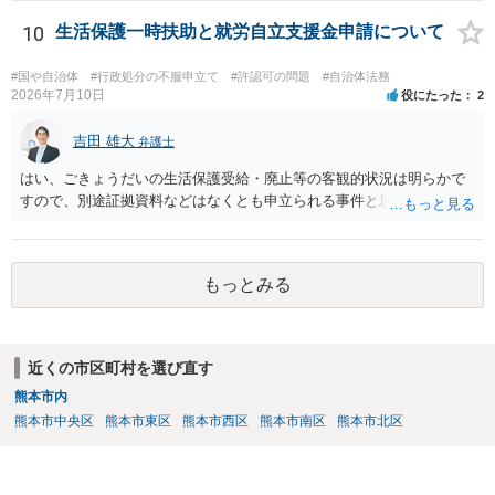
だけで問題が解決できずにこじれた時には、苦情を文書にして保育園
に提出しましょう。園は保護者の苦情に耳を傾けなくてはならないと
10
生活保護一時扶助と就労自立支援金申請について
法律で義務付けられています（児童福祉施設最低基準第十四条の
三）。さらに苦情解決のための第三者委員を施設ごとにおくことも指
#国や自治体
#行政処分の不服申立て
#許認可の問題
#自治体法務
導されています。 保育園との相談や交渉で解決できない時には、区市
2026年7月10日
役にたった
2
町村の担当課に苦情を上げることになります。また、都道府県には
「福祉サービス運営適正化委員会」が設置されています。 認可保育所
吉田 雄大
弁護士
はもちろんのこと、認可外の保育施設でも補助金を受けている施設
はい、ごきょうだいの生活保護受給・廃止等の客観的状況は明らかで
は、市や区、都道府県などの責任の範囲内にありますから、役所も相
すので、別途証拠資料などはなくとも申立られる事件と思います。
談に応じなくてはなりません。
もっとみる
近くの市区町村を選び直す
熊本市内
熊本市中央区
熊本市東区
熊本市西区
熊本市南区
熊本市北区