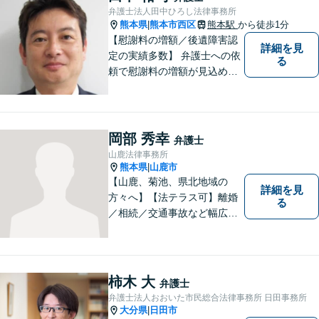
幅広くご相談いただいており
弁護士法人田中ひろし法律事務所
ます。お気軽にご相談くださ
熊本県
熊本市西区
熊本駅
から徒歩1分
|
い。
【慰謝料の増額／後遺障害認
詳細を見
定の実績多数】 弁護士への依
る
頼で慰謝料の増額が見込めま
す【破産・任意整理・個人再
生に対応】ご希望に沿った債
務整理をご提案【遺産相続の
ノウハウ多数】相続手続きか
岡部 秀幸
弁護士
ら遺言書までトータルサポー
山鹿法律事務所
ト【JR熊本駅から徒歩1分】
熊本県
山鹿市
|
【山鹿、菊池、県北地域の
詳細を見
方々へ】【法テラス可】離婚
る
／相続／交通事故など幅広く
対応◎新しく生まれ変わった
「山鹿法律事務所」は、いっ
そう地域に法的サービスを提
供してまいります。お気軽に
柿木 大
弁護士
ご相談を！
弁護士法人おおいた市民総合法律事務所 日田事務所
大分県
日田市
|