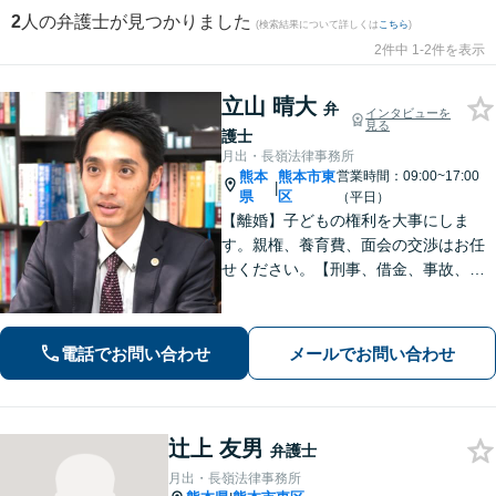
2
人の弁護士が見つかりました
(検索結果について詳しくは
こちら
)
2件中 1-2件を表示
立山 晴大
弁
インタビューを
見る
護士
月出・長嶺法律事務所
熊本
熊本市東
営業時間：09:00~17:00
|
県
区
（平日）
【離婚】子どもの権利を大事にしま
す。親権、養育費、面会の交渉はお任
せください。【刑事、借金、事故、労
働】依頼者の気持ちに寄り添い解決を
目指します。示談交渉や調停の話し合
いは豊富な経験あり。
電話でお問い合わせ
メールでお問い合わせ
辻上 友男
弁護士
月出・長嶺法律事務所