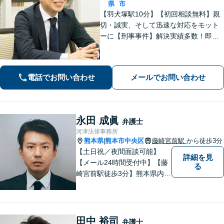
県
市
【羽犬塚駅10分】【初回相談無料】親
切・誠実、そして迅速な対応をモット
ーに【刑事事件】解決実績多数！即時
接見可。被害者感情にも配慮し、円滑
な解決を図ります【離婚問題】将来の
選択肢と法的権利を明確にし、納得の
電話でお問い合わせ
メールでお問い合わせ
いく決断ができるよう支援いたします
永田 成眞
弁護士
河津法律事務所
熊本県
熊本市中央区
藤崎宮前駅
から徒歩3分
|
【土日祝／夜間面談可能】
詳細を見
【メール24時間受付中】【藤
る
崎宮前駅徒歩3分】熊本県内及
び周辺地域から法律相談受付
中です。交通事故・男女関係
等の問題から、刑事、経営者
の方の契約関係トラブルまで
田中 裕司
弁護士