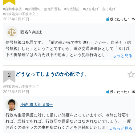
#自動車事故
#飲酒運転・無免許運転
#行政訴訟
#ひき逃げ・当て逃げ
#行政処分の不服申立て
2026年2月19日
役にたった
75
匿名A
弁護士
信号無視は犯罪です。 「前の車が赤で右折進行したから、自分も（信
号無視）した」ということですから、道路交通法違反として「３月以
下の拘禁刑又は５万円以下の罰金」という犯罪行為として処罰される
可能性がありました。 となると、警察官としては、あなたがサインし
ようとしまいと現行犯逮捕できるわけです。 そこを、「サインをしな
いと逮捕する」というのは、「現行犯逮捕して刑事処分（罰金でも前
2
どうなってしまうのか心配です。
科になる）にできるが、認めてサインすれば反則処理（何千円程度の
反則金があっても前科にならない）ですませてあげる」という意味で
#行政処分の不服申立て
す。 あなたはこの警察官を非難するのではなく、感謝すべきというこ
2023年3月16日
役にたった
15
とです。 警察官の「こんな事を言うのだったら免許証返した方がい
い」との発言ですが、実際「前の車が赤で右折進行したから、自分も
小峰 将太郎
弁護士
（信号無視）した」というあなたと同じ考えの人が運転をしている公
行政も生活保護に対して厳しい態度をとっていますが、冷静に対応す
道は、きちんと交通ルールを守っている人や歩行者らにとってとても
れば、誤解であれば、行政罰や返還などはなされないでしょう。 一度
危険なものであり怖いので、そのような人には是非とも運転免許を返
お近くの法テラスの事務所に行くことをお勧めいたします。
納してほしいと思うのが社会の大勢です。 実際「交通違反を繰り返せ
ば免許停止や取消（強制返納）になる」のはそういうことです。 たま