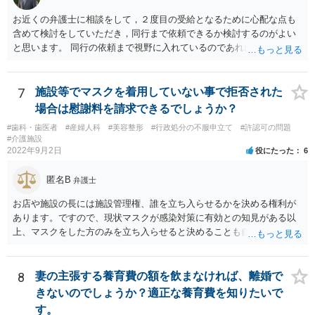
お近くの弁護士に相談をして，２度目の受給となるために心配な点も
含めて検討をしていただき，同行まで依頼できるか検討するのがよい
と思います。 同行の依頼まで視野に入れているのであれば，お近くの
弁護士の方の方が，動いてもらいやすいかと思います。
7
施設等でマスクを着用していない事で拒否された
場合は慰謝料を請求できるでしょうか？
#歯科・歯医者
#産婦人科
#美容整形
#行政処分の不服申立て
#許認可の問題
#介護施設
2022年9月2日
役にたった
6
匿名B
弁護士
お店や施設の長には施設管理権、誰を立ち入らせるかを決める権利が
あります。ですので、現状マスクが感染対策に有効との知見がある以
上、マスクをした方のみを立ち入らせると決めることも自由であり、
不当な差別には当たらないと考えられます。 これが公衆浴場や旅館業
など公益的な側面のある業種ですと、公衆浴場法など各種業法で定め
られた理由以外での利用拒否は禁止されていますし、公の施設でもマ
8
妻の主張する養育費の額を飲まなければ、離婚で
スクなしだけでの利用拒否は問題となりえますが、民間のお店に対し
きないのでしょうか？適正な養育費を知りたいで
ては慰謝料の請求は認められないと考えられます。
す。