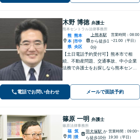
木野 博徳
弁護士
熊本セントラル法律事務所
上熊本駅
営業時間：08:00
熊
熊本
~21:00（平日）
本
市中
から徒歩1
|
県
央区
0分
【土日電話予約受付可】熊本市で相
続、不動産問題、交通事故、中小企業
法務で弁護士をお探しなら熊本セント
ラル法律事務所(Tel: 096-288-2193)
へ。【LINE公式アカウント24時間予約
受付可】【休日・夜間相談可】
電話でお問い合わせ
メールで面談予約
篠原 一明
弁護士
篠原法律事務所
福
筑
羽犬塚駅
か
営業時間：09:00~
岡
後
|
19:30（平日）
ら徒歩10分