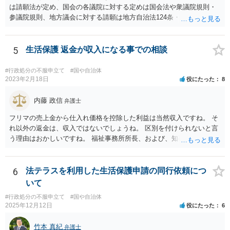
は請願法が定め、国会の各議院に対する定めは国会法や衆議院規則・
参議院規則、地方議会に対する請願は地方自治法124条・125条が定め
ています。 請願を行おうとする官公署にまず問いあわせるのが比較的
スムースかと思います。
5
生活保護 返金が収入になる事での相談
#行政処分の不服申立て
#国や自治体
2023年2月18日
役にたった
8
内藤 政信
弁護士
フリマの売上金から仕入れ価格を控除した利益は当然収入ですね。 そ
れ以外の返金は、収入ではないでしょうね。 区別を付けられないと言
う理由はおかしいですね。 福祉事務所所長、および、知事、および、
厚労省の担当部を調べて、 それぞれ同文の質問書を送ってみるといい
でしょう。
6
法テラスを利用した生活保護申請の同行依頼につ
いて
#行政処分の不服申立て
#国や自治体
2025年12月12日
役にたった
6
竹本 真紀
弁護士