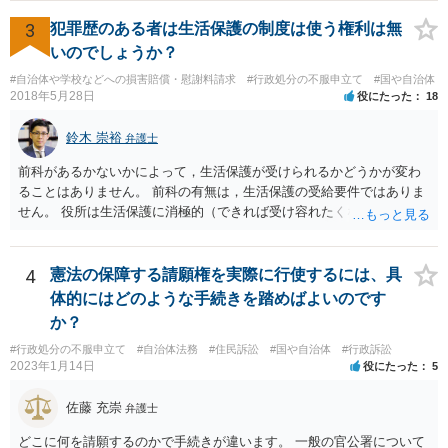
たま（あなたにとって）いい警察官にあたったことをきっかけに、む
3
犯罪歴のある者は生活保護の制度は使う権利は無
しろ今回を苦い薬（良い教訓）として反省し、次回から「前の車は赤
で右折進行したけど、自分は右折進行を思いとどまった」と交通ルー
いのでしょうか？
ルを遵守するドライバーになってほしいと期待しています。
#自治体や学校などへの損害賠償・慰謝料請求
#行政処分の不服申立て
#国や自治体
2018年5月28日
役にたった
18
鈴木 崇裕
弁護士
前科があるかないかによって，生活保護が受けられるかどうかが変わ
ることはありません。 前科の有無は，生活保護の受給要件ではありま
せん。 役所は生活保護に消極的（できれば受け容れたくない）な姿勢
を示すことが多いようですが， 受給要件を満たしていることをきちん
と説明しましょう。
4
憲法の保障する請願権を実際に行使するには、具
体的にはどのような手続きを踏めばよいのです
か？
#行政処分の不服申立て
#自治体法務
#住民訴訟
#国や自治体
#行政訴訟
2023年1月14日
役にたった
5
佐藤 充崇
弁護士
どこに何を請願するのかで手続きが違います。 一般の官公署について