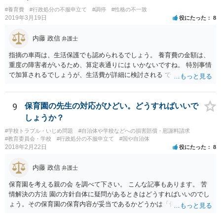
#養育費
#行政処分の不服申立て
#調停
#性格の不一致
2019年3月19日
役にたった
8
内藤 政信
弁護士
指摘の車両は、生活保護でも認められるでしょう。 養育費の金額は、
重度の障害者がいるため、算定表通りには いかないですね。 特別事情
で加算されるでしょうが、生活費が詳細に検討される でしょう。 退職
金は、勤続年数に対する別居時までの期間の割合で按分 し、その半額
が分与額になるでしょう。 一度家裁に離婚調停の申立てをしないと、
いつまで立っても、 目処がつかないかもしれないですね。
9
保育園の先生の対応がひどい。どうすればいいで
しょうか？
#学校トラブル・いじめ問題
#自治体や学校などへの損害賠償・慰謝料請求
#教育委員会・学校
#行政処分の不服申立て
#国や自治体
2018年2月22日
役にたった
8
内藤 政信
弁護士
保育園を考える親の会 を調べて下さい。 こんな記事もあります。 苦
情解決の方法 園の方針自体に疑問があるときはどうすればいいのでし
ょう。その保育園の保育内容が妥当であるかどうかは「保育所保育指
針」や「第三者評価基準」などのガイドラインで判断できます。 相談