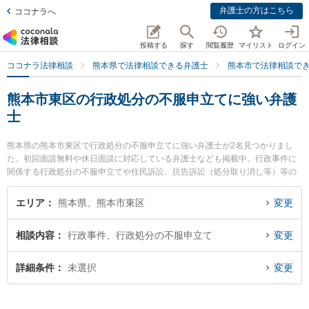
弁護士の方はこちら
ココナラへ
投稿する
探す
閲覧履歴
マイリスト
ログイン
ココナラ法律相談
熊本県で法律相談できる弁護士
熊本市で法律相談で
熊本市東区の行政処分の不服申立てに強い弁護
士
熊本県の熊本市東区で行政処分の不服申立てに強い弁護士が2名見つかりまし
た。初回面談無料や休日面談に対応している弁護士なども掲載中。行政事件に
関係する行政処分の不服申立てや住民訴訟、抗告訴訟（処分取り消し等）等の
細かな分野での絞り込み検索もでき便利です。特に月出・長嶺法律事務所の立
山 晴大弁護士や月出・長嶺法律事務所の辻上 友男弁護士のプロフィール情報や
エリア
熊本県、熊本市東区
変更
弁護士費用、強みなどが注目されています。『熊本市東区で土日や夜間に発生
した行政処分の不服申立てのトラブルを今すぐに弁護士に相談したい』『行政
相談内容
行政事件、行政処分の不服申立て
変更
処分の不服申立てのトラブル解決の実績豊富な近くの弁護士を検索したい』
『初回相談無料で行政処分の不服申立てを法律相談できる熊本市東区内の弁護
士に相談予約したい』などでお困りの相談者さんにおすすめです。
詳細条件
未選択
変更