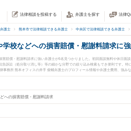
法律相談を投稿する
弁護士を探す
法律Q
弁護士
熊本市で法律相談できる弁護士
中央区で法律相談できる弁護士
や学校などへの損害賠償・慰謝料請求に強
損害賠償・慰謝料請求に強い弁護士が6名見つかりました。初回面談無料や休日面
抗告訴訟（処分取り消し等）等の細かな分野での絞り込み検索もでき便利です。特に
法律事務所 熊本オフィスの井手 俊輔弁護士のプロフィール情報や弁護士費用、強み
償・慰謝料請求のトラブルを今すぐに弁護士に相談したい』『自治体や学校などへ
料で自治体や学校などへの損害賠償・慰謝料請求を法律相談できる熊本市中央区内
どへの損害賠償・慰謝料請求