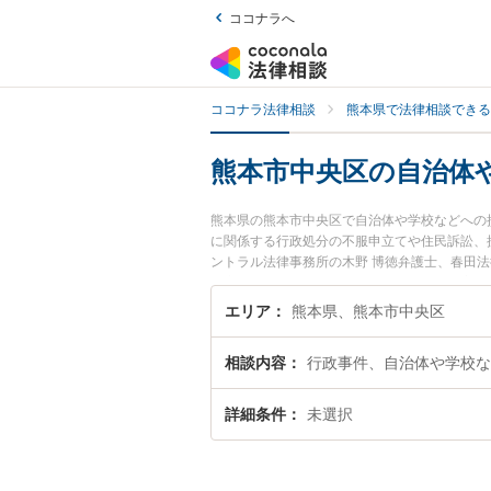
ココナラへ
ココナラ法律相談
熊本県で法律相談できる
熊本市中央区の自治体
熊本県の熊本市中央区で自治体や学校などへの
に関係する行政処分の不服申立てや住民訴訟、
ントラル法律事務所の木野 博徳弁護士、春田
や夜間に発生した自治体や学校などへの損害賠
富な近くの弁護士を検索したい』『初回相談無
エリア
熊本県、熊本市中央区
者さんにおすすめです。
相談内容
行政事件、自治体や学校な
詳細条件
未選択