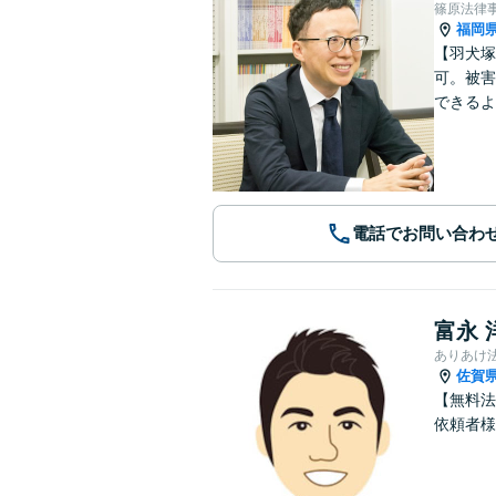
篠原法律
福岡
【羽犬塚
可。被害
できるよ
電話でお問い合わ
富永 
ありあけ
佐賀
【無料法
依頼者様