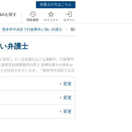
弁護士の方はこちら
&Aを探す
閲覧履歴
マイリスト
ログイン
熊本市中央区で行政事件に強い弁護士
熊本市中央区で自治体や学校などへの
い弁護士
談に対応している弁護士なども掲載中。行政事件
保田窪法律事務所の田上 裕輝弁護士や熊本セ
などが注目されています。『熊本市中央区で土日
の損害賠償・慰謝料請求のトラブル解決の実績豊
の弁護士に相談予約したい』などでお困りの相談
変更
変更
変更