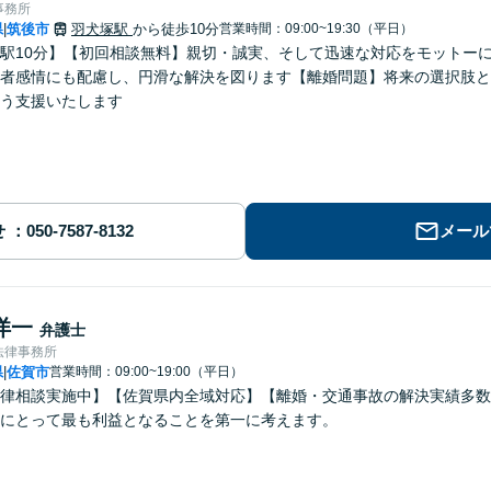
事務所
県
筑後市
羽犬塚駅
から徒歩10分
営業時間：09:00~19:30（平日）
|
駅10分】【初回相談無料】親切・誠実、そして迅速な対応をモットー
者感情にも配慮し、円滑な解決を図ります【離婚問題】将来の選択肢と
う支援いたします
せ
メール
洋一
弁護士
法律事務所
県
佐賀市
営業時間：09:00~19:00（平日）
|
律相談実施中】【佐賀県内全域対応】【離婚・交通事故の解決実績多数
にとって最も利益となることを第一に考えます。