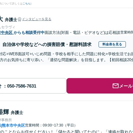
果について詳しくは
こちら
)
大
弁護士
インタビューを見る
人セラヴィ
市中央区
からも相談受付中
面談方法(対面・電話・ビデオなど)は応相談
営業時間
自治体や学校などへの損害賠償・慰謝料請求
料金表を見る
国対応⭐️WEB面談可⭐️いじめ問題・学校を相手にした問題に特化⭐️学校生活
方のお気持ちに寄り添い、「適切な問題解決」を目指します。【初回相談20
せ
メール
裕輝
弁護士
律事務所
県
熊本市中央区
営業時間：09:00~17:30（平日）
|
のことならお任せください！「儲かると聞いてたのに」「連絡が取れな