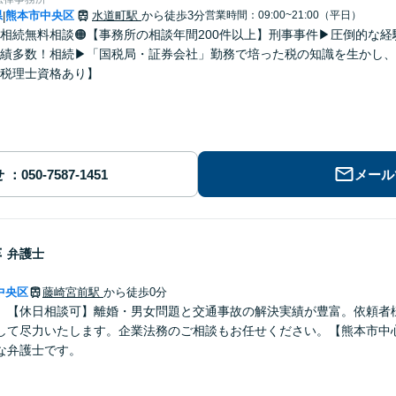
県
熊本市中央区
水道町駅
から徒歩3分
営業時間：09:00~21:00（平日）
|
・相続無料相談🟠【事務所の相談年間200件以上】刑事事件▶︎圧倒的
績多数！相続▶︎「国税局・証券会社」勤務で培った税の知識を生かし
税理士資格あり】
せ
メール
幸
弁護士
中央区
藤崎宮前駅
から徒歩0分
】【休日相談可】離婚・男女問題と交通事故の解決実績が豊富。依頼者
して尽力いたします。企業法務のご相談もお任せください。【熊本市中
な弁護士です。