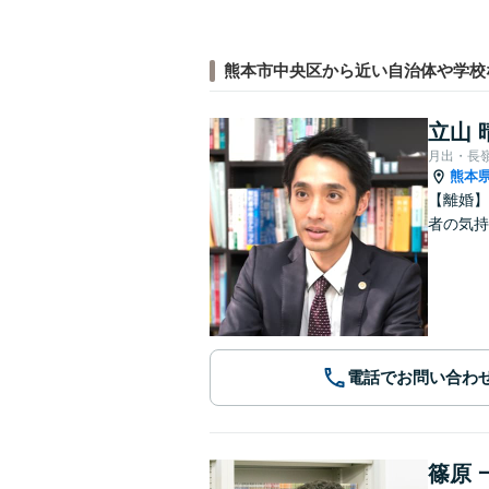
熊本市中央区から近い自治体や学校
立山 
月出・長
熊本
【離婚】
者の気持
電話でお問い合わ
篠原 