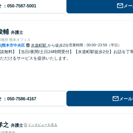
せ
メー
俊輔
弁護士
事務所 熊本オフィス
県
熊本市中央区
水道町駅
から徒歩2分
営業時間：00:00~23:59（平日）
|
談無料】【当日/夜間/土日24時間受付】【水道町駅徒歩2分】お話を
ただけるサービスを提供いたします。
せ
メール
孝之
弁護士
インタビューを見る
法律事務所