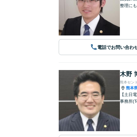
整理にも
電話でお問い合わ
木野 
熊本セン
熊本
【土日電
事務所(T