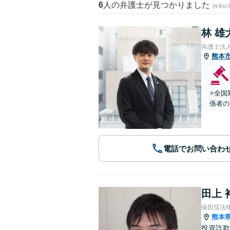
6
人の弁護士が見つかりました
(検索結
林 雄
弁護士法
熊本
⭐️全
係者の
電話でお問い合わ
田上 
保田窪法
熊本
投資詐欺