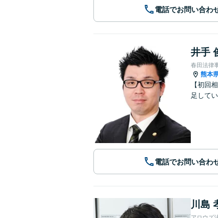
電話でお問い合わ
井手 
春田法律
熊本
【初回相
足してい
電話でお問い合わ
川島 
アロウズ