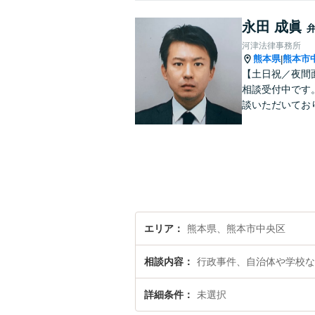
永田 成眞
河津法律事務所
熊本県
熊本市
|
【土日祝／夜間
相談受付中です
談いただいてお
エリア
熊本県、熊本市中央区
相談内容
行政事件、自治体や学校な
詳細条件
未選択