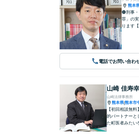
熊本
🟠刑事
罪」の実
ります【
電話でお問い合わ
山崎 佳寿
山崎法律事務所
熊本県
熊本市
|
【初回相談無料
的パートナーと
た町医者みたい