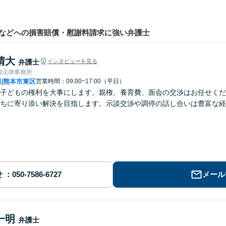
などへの損害賠償・慰謝料請求に強い弁護士
晴大
弁護士
インタビューを見る
嶺法律事務所
県
熊本市東区
営業時間：09:00~17:00（平日）
|
子どもの権利を大事にします。親権、養育費、面会の交渉はお任せくだ
ちに寄り添い解決を目指します。示談交渉や調停の話し合いは豊富な経
せ
メール
一明
弁護士