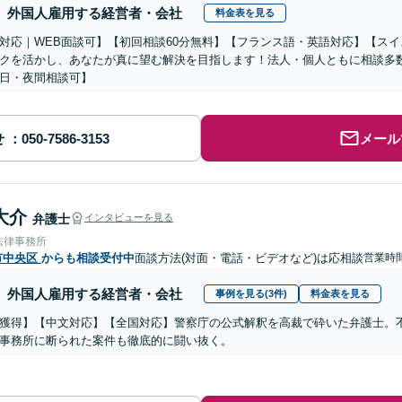
外国人雇用する経営者・会社
料金表を見る
対応｜WEB面談可】【初回相談60分無料】【フランス語・英語対応】【ス
クを活かし、あなたが真に望む解決を目指します！法人・個人ともに相談多
日・夜間相談可】
せ
メール
大介
弁護士
インタビューを見る
法律事務所
市中央区
からも相談受付中
面談方法(対面・電話・ビデオなど)は応相談
営業時
外国人雇用する経営者・会社
事例を見る(3件)
料金表を見る
獲得】【中文対応】【全国対応】警察庁の公式解釈を高裁で砕いた弁護士。
事務所に断られた案件も徹底的に闘い抜く。