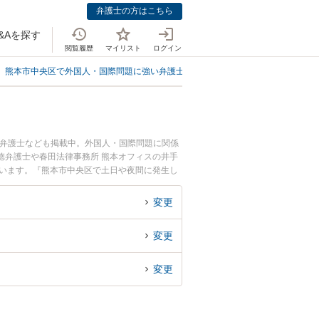
弁護士の方はこちら
&Aを探す
閲覧履歴
マイリスト
ログイン
熊本市中央区で外国人・国際問題に強い弁護士
熊本市中央区で外国人雇用す
る弁護士なども掲載中。外国人・国際問題に関係
徳弁護士や春田法律事務所 熊本オフィスの井手
ています。『熊本市中央区で土日や夜間に発生し
豊富な近くの弁護士を検索したい』『初回相談無
すめです。
変更
変更
変更