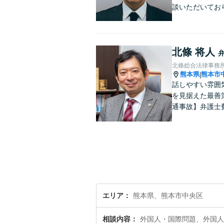
談いただいてお
北條 将人
北條総合法律事務
熊本県
熊本市
|
話しやすい雰囲
を見据えた最善
通事故】弁護士
エリア
熊本県、熊本市中央区
相談内容
外国人・国際問題、外国人