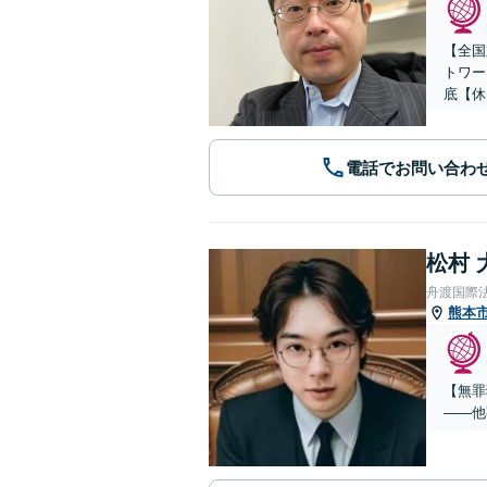
【全国
トワー
底【休
電話でお問い合わ
松村 
舟渡国際
熊本
【無罪
——他