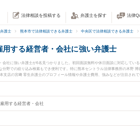
法律相談を投稿する
弁護士を探す
法律Q
弁護士
熊本市で法律相談できる弁護士
中央区で法律相談できる弁護士
雇用する経営者・会社に強い弁護士
・会社に強い弁護士が6名見つかりました。初回面談無料や休日面談に対応してい
な分野での絞り込み検索もでき便利です。特に熊本セントラル法律事務所の木野 博
熊本支店の宮﨑 零生弁護士のプロフィール情報や弁護士費用、強みなどが注目され
すぐに弁護士に相談したい』『外国人雇用する経営者・会社のトラブル解決の実績
きる熊本市中央区内の弁護士に相談予約したい』などでお困りの相談者さんにおす
雇用する経営者・会社