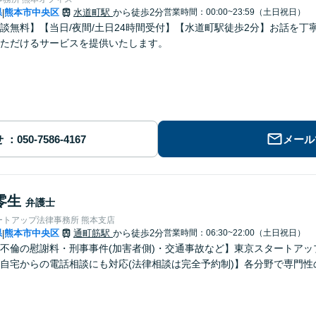
県
熊本市中央区
水道町駅
から徒歩2分
営業時間：00:00~23:59（土日祝日）
|
談無料】【当日/夜間/土日24時間受付】【水道町駅徒歩2分】お話を
ただけるサービスを提供いたします。
せ
メール
零生
弁護士
ートアップ法律事務所 熊本支店
県
熊本市中央区
通町筋駅
から徒歩2分
営業時間：06:30~22:00（土日祝日）
|
不倫の慰謝料・刑事事件(加害者側)・交通事故など】東京スタートアッ
自宅からの電話相談にも対応(法律相談は完全予約制)】各分野で専門