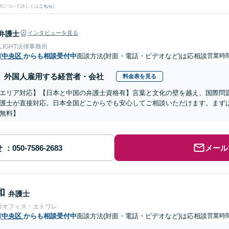
果について詳しくは
こちら
)
弁護士
インタビューを見る
 LIGHT法律事務所
市中央区
からも相談受付中
面談方法(対面・電話・ビデオなど)は応相談
営業時
外国人雇用する経営者・会社
料金表を見る
エリア対応】【日本と中国の弁護士資格有】言葉と文化の壁を越え、国際問
護士が直接対応。日本全国どこからでも安心してご相談いただけます。まず
無料】
せ
メール
和
弁護士
所オフィス・エトワレ
市中央区
からも相談受付中
面談方法(対面・電話・ビデオなど)は応相談
営業時