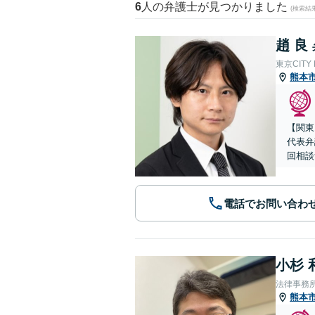
6
人の弁護士が見つかりました
(検索結
趙 良
東京CITY
熊本
【関東
代表弁
回相談
電話でお問い合わ
小杉 
法律事務
熊本