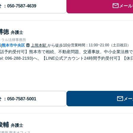
せ
メール
博徳
弁護士
トラル法律事務所
県
熊本市中央区
上熊本駅
から徒歩10分
営業時間：11:00~21:00（土日祝日）
|
話予約受付可】熊本市で相続、不動産問題、交通事故、中小企業法務で
el: 096-288-2193)へ。【LINE公式アカウント24時間予約受付可】
せ
メー
俊輔
弁護士
事務所 熊本オフィス