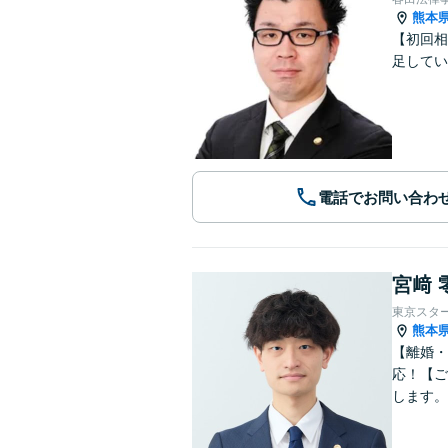
熊本
【初回相
足してい
電話でお問い合わ
宮﨑 
東京スタ
熊本
【離婚・
応！【ご
します。