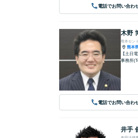
電話でお問い合わ
木野 
熊本セン
熊本
【土日電
事務所(T
電話でお問い合わ
井手 
春田法律