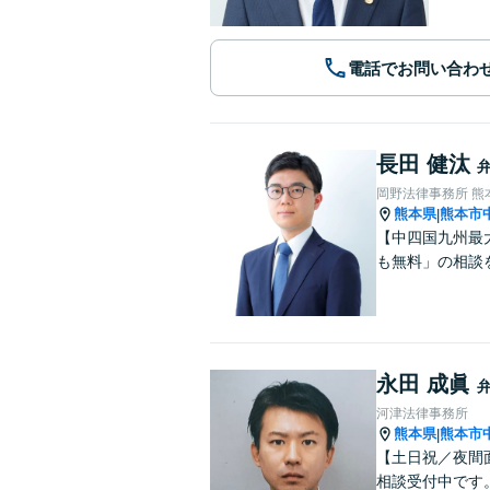
電話でお問い合わ
長田 健汰
岡野法律事務所 熊
熊本県
熊本市
|
【中四国九州最
も無料」の相談
永田 成眞
河津法律事務所
熊本県
熊本市
|
【土日祝／夜間
相談受付中です