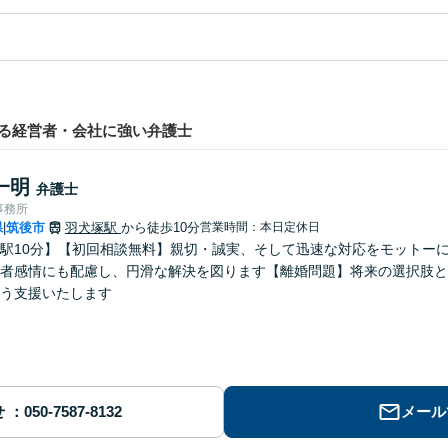
る経営者・会社に強い弁護士
一明
弁護士
事務所
県
筑後市
羽犬塚駅
から徒歩10分
営業時間：本日定休日
|
駅10分】【初回相談無料】親切・誠実、そして迅速な対応をモットー
者感情にも配慮し、円滑な解決を図ります【離婚問題】将来の選択肢と
う支援いたします
せ
メール