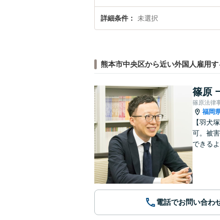
詳細条件
未選択
熊本市中央区から近い外国人雇用す
篠原 
篠原法律
福岡
【羽犬塚
可。被害
できるよ
電話でお問い合わ