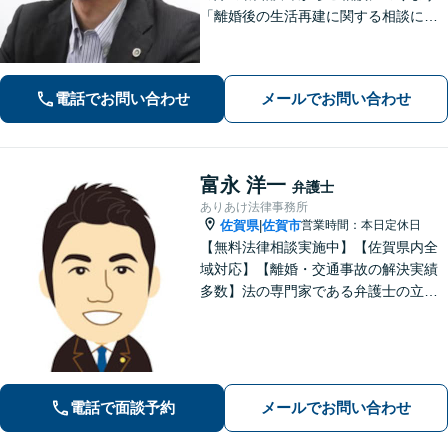
「離婚後の生活再建に関する相談に対
応」「不動産オーナー・管理会社さま
からのご相談に対応／滞納家賃の回収
や立ち退き・明け渡しなどの賃貸トラ
電話でお問い合わせ
メールでお問い合わせ
ブル」【顧問契約可】
富永 洋一
弁護士
ありあけ法律事務所
佐賀県
佐賀市
営業時間：本日定休日
|
【無料法律相談実施中】【佐賀県内全
域対応】【離婚・交通事故の解決実績
多数】法の専門家である弁護士の立場
から、依頼者様にとって最も利益とな
ることを第一に考えます。
電話で面談予約
メールでお問い合わせ