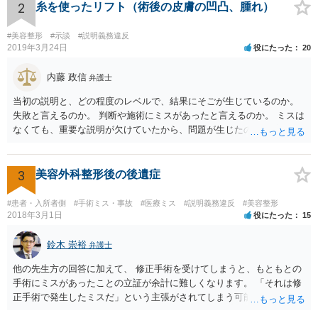
ければならなくなった「せいで」休業損害が発生したこと ⑤ マスク
2
糸を使ったリフト（術後の皮膚の凹凸、腫れ）
を外せなくなった「せいで」経済的に評価できる精神的な損害が発生
したこと 「せいで」と強調した点が，内藤先生のご指摘なさる「相当
#美容整形
#示談
#説明義務違反
因果関係」です。 手術のミスと関係のないことまでは責任追及ができ
2019年3月24日
役にたった
20
ないということです。 手術のミスの結果，手術前と比べて見た目が著
しく悪くなってしまったとか， 手術のミスの結果，入院期間が延びて
内藤 政信
弁護士
しまったとかいう事情があれば， 追加請求が可能な余地があります。
当初の説明と、どの程度のレベルで、結果にそごが生じているのか。
ただし，手術代の返金に応じた際に「これ以上金銭の請求はしませ
失敗と言えるのか。 判断や施術にミスがあったと言えるのか。 ミスは
ん」という趣旨の合意をしてしまっていると， 上記の請求は，基本的
なくても、重要な説明が欠けていたから、問題が生じたのか。 美容整
には困難となります。
形にある程度通じてる弁護士を探せるかどうか。
3
美容外科整形後の後遺症
#患者・入所者側
#手術ミス・事故
#医療ミス
#説明義務違反
#美容整形
2018年3月1日
役にたった
15
鈴木 崇裕
弁護士
他の先生方の回答に加えて、 修正手術を受けてしまうと、もともとの
手術にミスがあったことの立証が余計に難しくなります。 「それは修
正手術で発生したミスだ」という主張がされてしまう可能性があるか
らです。 心身の苦痛はあるでしょうけれども、損害賠償請求などをご