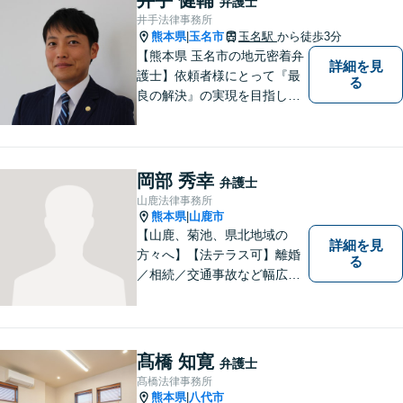
弁護士
井手法律事務所
熊本県
玉名市
玉名駅
から徒歩3分
|
【熊本県 玉名市の地元密着弁
詳細を見
護士】依頼者様にとって『最
る
良の解決』の実現を目指しま
す。お悩みの方はお気軽にご
相談ください。
岡部 秀幸
弁護士
山鹿法律事務所
熊本県
山鹿市
|
【山鹿、菊池、県北地域の
詳細を見
方々へ】【法テラス可】離婚
る
／相続／交通事故など幅広く
対応◎新しく生まれ変わった
「山鹿法律事務所」は、いっ
そう地域に法的サービスを提
供してまいります。お気軽に
髙橋 知寛
弁護士
ご相談を！
髙橋法律事務所
熊本県
八代市
|