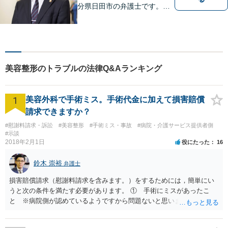
分県日田市の弁護士です。離
婚・不動産・建築問題に注力
しています。是非一度ご相談
ください。
美容整形のトラブルの法律Q&Aランキング
1
美容外科で手術ミス。手術代金に加えて損害賠償
請求できますか？
#慰謝料請求・訴訟
#美容整形
#手術ミス・事故
#病院・介護サービス提供者側
#示談
2018年2月1日
役にたった
16
鈴木 崇裕
弁護士
損害賠償請求（慰謝料請求を含みます。）をするためには，簡単にい
うと次の条件を満たす必要があります。 ① 手術にミスがあったこ
と ※病院側が認めているようですから問題ないと思います。 ② 手
術のミスの「せいで」仕事を休まなければならなくなったこと ③ 手
術のミスの「せいで」マスクが外せなくなったこと ④ 仕事を休まな