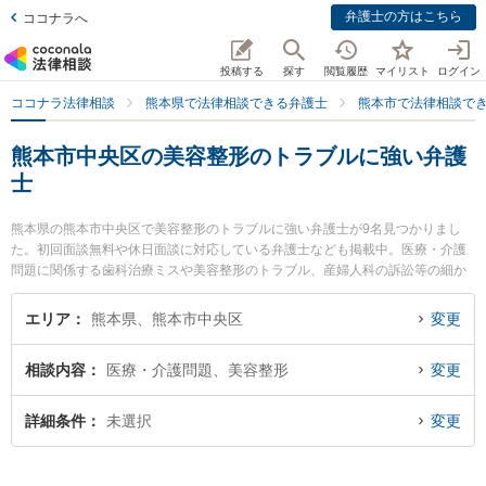
弁護士の方はこちら
ココナラへ
投稿する
探す
閲覧履歴
マイリスト
ログイン
ココナラ法律相談
熊本県で法律相談できる弁護士
熊本市で法律相談で
熊本市中央区の美容整形のトラブルに強い弁護
士
熊本県の熊本市中央区で美容整形のトラブルに強い弁護士が9名見つかりまし
た。初回面談無料や休日面談に対応している弁護士なども掲載中。医療・介護
問題に関係する歯科治療ミスや美容整形のトラブル、産婦人科の訴訟等の細か
な分野での絞り込み検索もでき便利です。特に熊本セントラル法律事務所の木
野 博徳弁護士や銀河法律事務所の河口 大輔弁護士、春田法律事務所 熊本オフ
エリア
熊本県、熊本市中央区
変更
ィスの井手 俊輔弁護士のプロフィール情報や弁護士費用、強みなどが注目され
ています。『熊本市中央区で土日や夜間に発生した美容整形のトラブルのトラ
相談内容
医療・介護問題、美容整形
変更
ブルを今すぐに弁護士に相談したい』『美容整形のトラブルのトラブル解決の
実績豊富な近くの弁護士を検索したい』『初回相談無料で美容整形のトラブル
を法律相談できる熊本市中央区内の弁護士に相談予約したい』などでお困りの
詳細条件
未選択
変更
相談者さんにおすすめです。