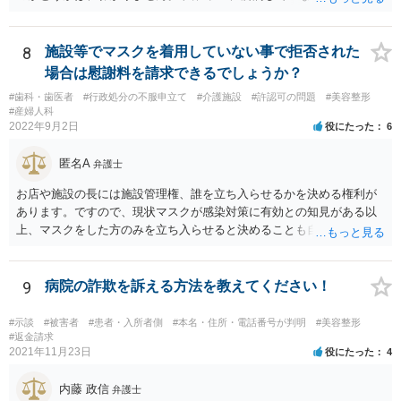
8
施設等でマスクを着用していない事で拒否された
場合は慰謝料を請求できるでしょうか？
#歯科・歯医者
#行政処分の不服申立て
#介護施設
#許認可の問題
#美容整形
#産婦人科
2022年9月2日
役にたった
6
匿名A
弁護士
お店や施設の長には施設管理権、誰を立ち入らせるかを決める権利が
あります。ですので、現状マスクが感染対策に有効との知見がある以
上、マスクをした方のみを立ち入らせると決めることも自由であり、
不当な差別には当たらないと考えられます。 これが公衆浴場や旅館業
など公益的な側面のある業種ですと、公衆浴場法など各種業法で定め
られた理由以外での利用拒否は禁止されていますし、公の施設でもマ
9
病院の詐欺を訴える方法を教えてください！
スクなしだけでの利用拒否は問題となりえますが、民間のお店に対し
ては慰謝料の請求は認められないと考えられます。
#示談
#被害者
#患者・入所者側
#本名・住所・電話番号が判明
#美容整形
#返金請求
2021年11月23日
役にたった
4
内藤 政信
弁護士