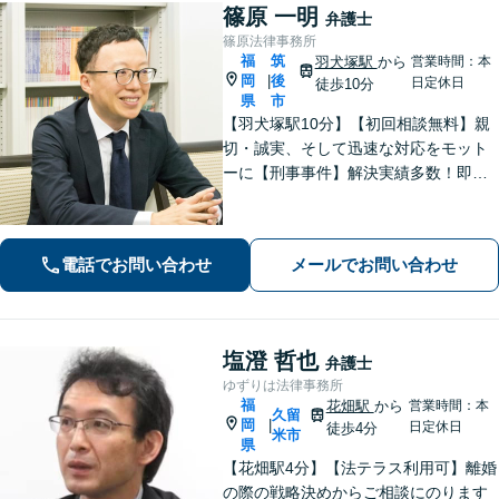
篠原 一明
弁護士
篠原法律事務所
福
筑
羽犬塚駅
から
営業時間：本
岡
後
|
日定休日
徒歩10分
県
市
【羽犬塚駅10分】【初回相談無料】親
切・誠実、そして迅速な対応をモット
ーに【刑事事件】解決実績多数！即時
接見可。被害者感情にも配慮し、円滑
な解決を図ります【離婚問題】将来の
選択肢と法的権利を明確にし、納得の
電話でお問い合わせ
メールでお問い合わせ
いく決断ができるよう支援いたします
塩澄 哲也
弁護士
ゆずりは法律事務所
福
花畑駅
から
営業時間：本
久留
岡
|
日定休日
徒歩4分
米市
県
【花畑駅4分】【法テラス利用可】離婚
の際の戦略決めからご相談にのります