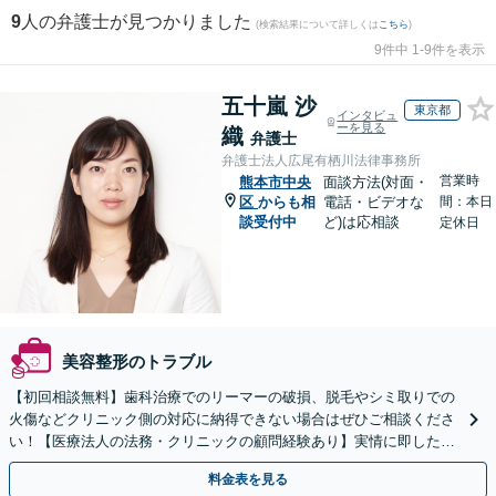
9
人の弁護士が見つかりました
(検索結果について詳しくは
こちら
)
9件中 1-9件を表示
五十嵐 沙
東京都
インタビュ
ーを見る
織
弁護士
弁護士法人広尾有栖川法律事務所
営業時
熊本市中央
面談方法(対面・
区
からも相
電話・ビデオな
間：本日
談受付中
ど)は応相談
定休日
美容整形のトラブル
【初回相談無料】歯科治療でのリーマーの破損、脱毛やシミ取りでの
火傷などクリニック側の対応に納得できない場合はぜひご相談くださ
い！【医療法人の法務・クリニックの顧問経験あり】実情に即したア
ドバイスで、納得のできるトラブルの解決を目指します。
料金表を見る