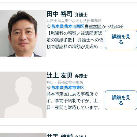
田中 裕司
弁護士
弁護士法人田中ひろし法律事務所
熊本県
熊本市西区
熊本駅
から徒歩1分
|
【慰謝料の増額／後遺障害認
詳細を見
定の実績多数】 弁護士への依
る
頼で慰謝料の増額が見込めま
す【破産・任意整理・個人再
生に対応】ご希望に沿った債
務整理をご提案【遺産相続の
ノウハウ多数】相続手続きか
辻上 友男
弁護士
ら遺言書までトータルサポー
月出・長嶺法律事務所
ト【JR熊本駅から徒歩1分】
熊本県
熊本市東区
|
熊本市東区にある事務所で
詳細を見
す。事前予約制ですが、土・
る
日・夜間も対応しています。
井手 健輔