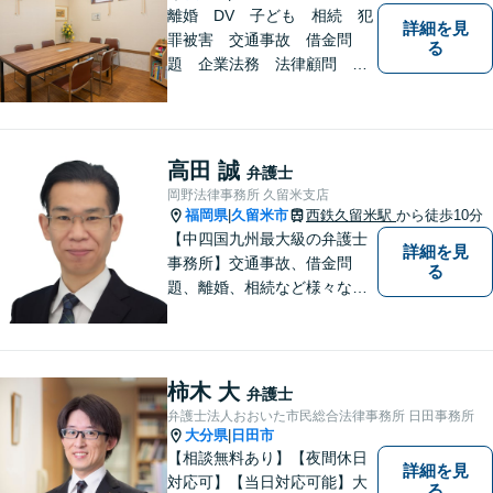
離婚 DV 子ども 相続 犯
詳細を見
罪被害 交通事故 借金問
る
題 企業法務 法律顧問
各種法律問題取扱有 【女性
スタッフ常駐】【個室相談】
【バリアフリー】
高田 誠
弁護士
岡野法律事務所 久留米支店
福岡県
久留米市
西鉄久留米駅
から徒歩10分
|
【中四国九州最大級の弁護士
詳細を見
事務所】交通事故、借金問
る
題、離婚、相続など様々な問
題について、「何度でも無
料」の相談を行っています！
まずはお気軽にご相談くださ
い！
柿木 大
弁護士
弁護士法人おおいた市民総合法律事務所 日田事務所
大分県
日田市
|
【相談無料あり】【夜間休日
詳細を見
対応可】【当日対応可能】大
る