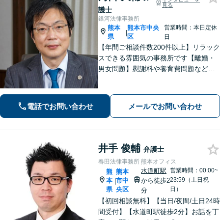
見る
護士
銀河法律事務所
熊本
熊本市中央
営業時間：本日定休
|
県
区
日
【年間ご相談件数200件以上】リラック
スできる雰囲気の事務所です【離婚・
男女問題】慰謝料や養育費問題など
様々な事例に対応【交通事故】重度後
遺障害事案など解決実績多数あり【債
務・過払い金】債務問題にスピーディ
電話でお問い合わせ
メールでお問い合わせ
に対応。過払い金も多額の回収実績
井手 俊輔
弁護士
春田法律事務所 熊本オフィス
水道町駅
営業時間：00:00~
熊
熊本
23:59（土日祝
本
市中
から徒歩2
|
県
央区
日）
分
【初回相談無料】【当日/夜間/土日24時
間受付】【水道町駅徒歩2分】お話を丁