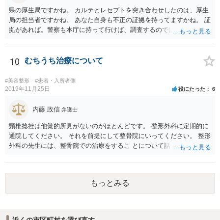
県の厚生局ですかね。 カルテとレセプトを突き合わせしたのは、厚生
局の担当者ですかね。 あなた自身も不正の証拠を持ってますかね。 証
拠があれば。警察も本庁に持って行けば、調査するのではないで すか
ね。 あなた自身も証拠を持ってるなら、直接損害賠償請求してもいい
で しょう。
10
むちうち治療について
#美容整形
#患者・入所者側
2019年11月25日
役にたった
6
内藤 政信
弁護士
頸椎捻挫は他覚的所見がないのがほとんどです。 整形外科に定期的に
通院してください。 それを前提にして整骨院にいってください。 整形
外科の先生には、整骨院での治療をするこ とについて話し、OKをも
らってください。
もっとみる
近くの市区町村を選び直す