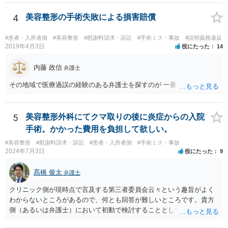
検討なさっているのであれば、修正手術を受けるまえに弁護士に相談
して対応を決めることを強くお勧めいたします。
4
美容整形の手術失敗による損害賠償
#患者・入所者側
#美容整形
#慰謝料請求・訴訟
#手術ミス・事故
#説明義務違反
2019年4月3日
役にたった
14
内藤 政信
弁護士
その地域で医療過誤の経験のある弁護士を探すのが 一番近道だね。
5
美容整形外科にてクマ取りの後に炎症からの入院
手術。かかった費用を負担して欲しい。
#美容整形
#慰謝料請求・訴訟
#患者・入所者側
#手術ミス・事故
2024年7月3日
役にたった
9
髙橋 俊太
弁護士
クリニック側が現時点で言及する第三者委員会云々という趣旨がよく
わからないところがあるので、何とも回答が難しいところです。貴方
側（あるいは弁護士）において初動で検討することとしては、クリニ
ックから診療記録の入手をすること、緊急入院先の診断内容の確認や