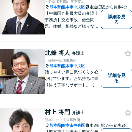
岡野法律事務所 熊本支店
ます。お気軽にご相談くださ
熊本県
熊本市中央区
水道町駅
から徒歩4分
|
い。
【中四国九州最大級の弁護士
詳細を見
事務所】交通事故、借金問
る
題、離婚、相続など様々な問
題について、「何度でも無
料」の相談を行っています！
まずはお気軽にご相談くださ
北條 将人
い！
弁護士
北條総合法律事務所
熊本県
熊本市中央区
|
話しやすい雰囲気づくりを心
詳細を見
がけています。お気持ちに寄
る
り添う丁寧なサポート。【借
金・債務整理】将来を見据え
た最善策をご提案【労働・雇
用】証拠集めから手厚くサポ
ート。企業からのご相談も承
村上 将門
弁護士
ります【交通事故】弁護士費
熊本シティ法律事務所
用特約の利用可【夜間・休日
熊本県
熊本市中央区
水道町駅
から徒歩2分
|
面談可】
【熊本市の弁護士】熊本シテ