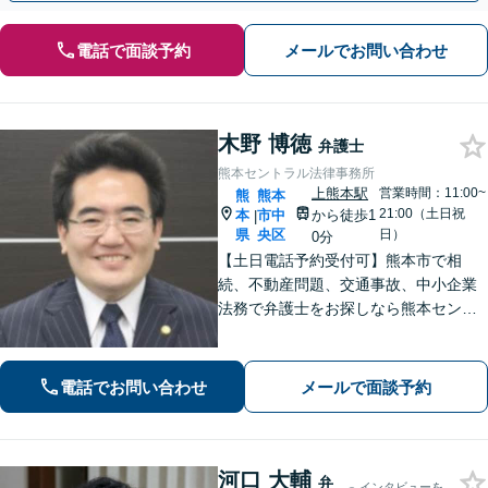
電話で面談予約
メールでお問い合わせ
木野 博徳
弁護士
熊本セントラル法律事務所
上熊本駅
営業時間：11:00~
熊
熊本
21:00（土日祝
本
市中
から徒歩1
|
県
央区
日）
0分
【土日電話予約受付可】熊本市で相
続、不動産問題、交通事故、中小企業
法務で弁護士をお探しなら熊本セント
ラル法律事務所(Tel: 096-288-2193)
へ。【LINE公式アカウント24時間予約
受付可】【休日・夜間相談可】
電話でお問い合わせ
メールで面談予約
河口 大輔
弁
インタビューを