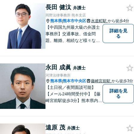
長田 健汰
弁護士
岡野法律事務所 熊本支店
熊本県
熊本市中央区
水道町駅
から徒歩4分
|
【中四国九州最大級の弁護士
詳細を見
事務所】交通事故、借金問
る
題、離婚、相続など様々な問
題について、「何度でも無
料」の相談を行っています！
まずはお気軽にご相談くださ
永田 成眞
い！
弁護士
河津法律事務所
熊本県
熊本市中央区
藤崎宮前駅
から徒歩3分
|
【土日祝／夜間面談可能】
詳細を見
【メール24時間受付中】【藤
る
崎宮前駅徒歩3分】熊本県内及
び周辺地域から法律相談受付
中です。交通事故・男女関係
等の問題から、刑事、経営者
遠原 茂
の方の契約関係トラブルまで
弁護士
幅広くご相談いただいており