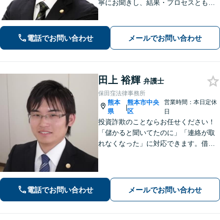
寧にお聞きし、結果・プロセスともに
ご満足していただけるサービスを提供
いたします。
電話でお問い合わせ
メールでお問い合わせ
田上 裕輝
弁護士
保田窪法律事務所
熊本
熊本市中央
営業時間：本日定休
|
県
区
日
投資詐欺のことならお任せください！
「儲かると聞いてたのに」「連絡が取
れなくなった」に対応できます。借
金、債務整理にも精通しています【子
連れ相談可】【初回面談無料】
電話でお問い合わせ
メールでお問い合わせ