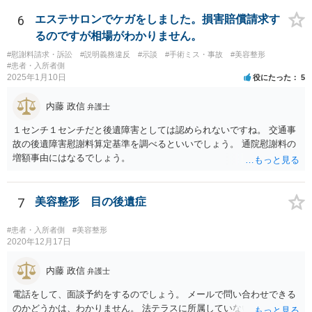
医師意見聴取などが考えられるかと思います。それらを踏まえてクリ
ニック側の過失を肯定できそうであれば、クリニックに対して具体的
6
エステサロンでケガをしました。損害賠償請求す
に損害賠償請求をしていくことになります。
るのですが相場がわかりません。
#慰謝料請求・訴訟
#説明義務違反
#示談
#手術ミス・事故
#美容整形
#患者・入所者側
2025年1月10日
役にたった
5
内藤 政信
弁護士
１センチ１センチだと後遺障害としては認められないですね。 交通事
故の後遺障害慰謝料算定基準を調べるといいでしょう。 通院慰謝料の
増額事由にはなるでしょう。
7
美容整形 目の後遺症
#患者・入所者側
#美容整形
2020年12月17日
内藤 政信
弁護士
電話をして、面談予約をするのでしょう。 メールで問い合わせできる
のかどうかは、わかりません。 法テラスに所属していないので。