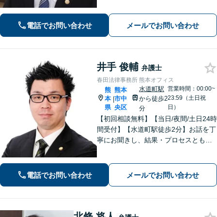
連れ相談可】【初回面談無料】
電話でお問い合わせ
メールでお問い合わせ
井手 俊輔
弁護士
春田法律事務所 熊本オフィス
水道町駅
営業時間：00:00~
熊
熊本
23:59（土日祝
本
市中
から徒歩2
|
県
央区
日）
分
【初回相談無料】【当日/夜間/土日24時
間受付】【水道町駅徒歩2分】お話を丁
寧にお聞きし、結果・プロセスともに
ご満足していただけるサービスを提供
いたします。
電話でお問い合わせ
メールでお問い合わせ
北條 将人