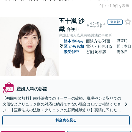
9件中 1-9件を表示
五十嵐 沙
東京都
インタビュ
ーを見る
織
弁護士
弁護士法人広尾有栖川法律事務所
営業時
熊本市中央
面談方法(対面・
区
からも相
電話・ビデオな
間：本日
談受付中
ど)は応相談
定休日
産婦人科の訴訟
【初回相談無料】歯科治療でのリーマーの破損、脱毛やシミ取りでの
火傷などクリニック側の対応に納得できない場合はぜひご相談くださ
い！【医療法人の法務・クリニックの顧問経験あり】実情に即したア
ドバイスで、納得のできるトラブルの解決を目指します。
料金表を見る