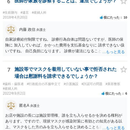
6
医師が家族を診察することは、違法でしょうか？
実確認までしたほうがよいのか ★本当に妊娠をしており、こちらの子
であると主張するのであれば、DNA鑑定をするのも一つの選択肢にな
#生前贈与
#遺言
#産婦人科
るかと思います ④慰謝料請求されるのか ★慰謝料請求の根拠はないで
2018年4月20日
役にたった
10
しょう。合意に基づく性行為ですから、妊娠や病気などのリスクを受
け入れていると言えます。 当方行為が不法行為などに該当することは
内藤 政信
弁護士
ないかと思います。 相手方が揺さぶりをかけてくるようでしたら、代
自家診療給付制限ですね。 診療行為自体は問題ないですが、医師の保
理人を立てて、事実確認のほか対応の全てを任せてしまうというやり
険に 加入していれば、かかった費用を支払基金なりに 請求できない扱
方もあります。 妊娠をしたという話をベースにしたトラブルも多くあ
いですね。 自己負担になります。 診療が違法になることはないです
るところなので、もし相手方が脅し含みで請求をしてくるようであれ
ね。 違う保険であれば、通常通り請求できますね。
ば、早い段階で代理人を立てて対応されたほうが良いかもしれませ
ん。
7
施設等でマスクを着用していない事で拒否された
場合は慰謝料を請求できるでしょうか？
#歯科・歯医者
#行政処分の不服申立て
#介護施設
#許認可の問題
#美容整形
#産婦人科
2022年9月2日
役にたった
6
匿名A
弁護士
お店や施設の長には施設管理権、誰を立ち入らせるかを決める権利が
あります。ですので、現状マスクが感染対策に有効との知見がある以
上、マスクをした方のみを立ち入らせると決めることも自由であり、