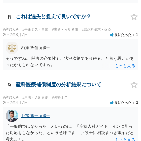
不当な差別には当たらないと考えられます。 これが公衆浴場や旅館業
など公益的な側面のある業種ですと、公衆浴場法など各種業法で定め
られた理由以外での利用拒否は禁止されていますし、公の施設でもマ
8
これは過失と捉えて良いですか？
スクなしだけでの利用拒否は問題となりえますが、民間のお店に対し
ては慰謝料の請求は認められないと考えられます。
#産婦人科
#手術ミス・事故
#患者・入所者側
#慰謝料請求・訴訟
2022年8月7日
役にたった
1
内藤 政信
弁護士
そうですね。 開腹の必要性も、状況次第であり得る、と言う思いがあ
ったかもしれないですね。
9
産科医療補償制度の分析結果について
#産婦人科
#患者・入所者側
#医療ミス
2022年4月7日
役にたった
3
中邨 鶴一
弁護士
「一般的ではなかった」というのは、「産婦人科ガイドラインに則っ
た対応をしなかった」という意味です。 弁護士に相談すべき事案だと
考えます。