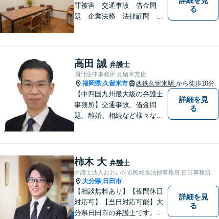
詳細を見
罪被害 交通事故 借金問
る
題 企業法務 法律顧問
各種法律問題取扱有 【女性
スタッフ常駐】【個室相談】
【バリアフリー】
高田 誠
弁護士
岡野法律事務所 久留米支店
福岡県
久留米市
西鉄久留米駅
から徒歩10分
|
【中四国九州最大級の弁護士
詳細を見
事務所】交通事故、借金問
る
題、離婚、相続など様々な問
題について、「何度でも無
料」の相談を行っています！
まずはお気軽にご相談くださ
い！
柿木 大
弁護士
弁護士法人おおいた市民総合法律事務所 日田事務所
大分県
日田市
|
【相談無料あり】【夜間休日
詳細を見
対応可】【当日対応可能】大
る
分県日田市の弁護士です。離