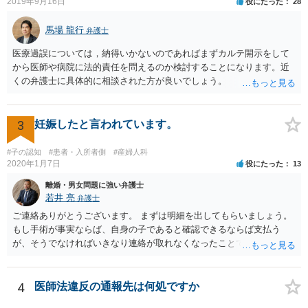
2019年9月16日
役にたった
28
馬場 龍行
弁護士
医療過誤については，納得いかないのであればまずカルテ開示をして
から医師や病院に法的責任を問えるのか検討することになります。近
くの弁護士に具体的に相談された方が良いでしょう。
3
妊娠したと言われています。
#子の認知
#患者・入所者側
#産婦人科
2020年1月7日
役にたった
13
離婚・男女問題に強い弁護士
若井 亮
弁護士
ご連絡ありがとうございます。 まずは明細を出してもらいましょう。
もし手術が事実ならば、自身の子であると確認できるならば支払う
が、そうでなければいきなり連絡が取れなくなったことで不信感もあ
るし、自身の子であるか疑問に残る点もあるので、支払えないと回答
してはいかがでしょうか。 代理人となる場合ですが、事務所ごとにま
ちまちです。 弊所の場合、交渉をお受けするとなると20万円くらいが
4
医師法違反の通報先は何処ですか
多いかと思います。