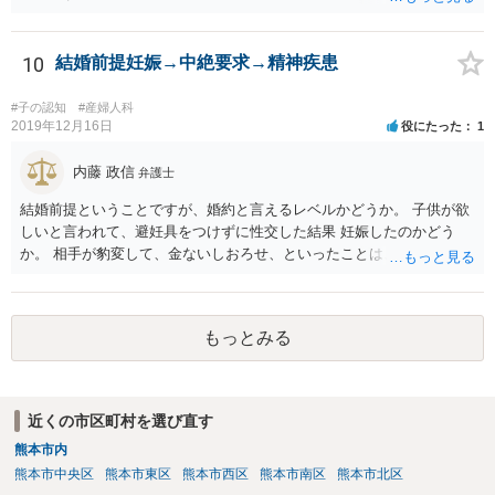
10
結婚前提妊娠→中絶要求→精神疾患
#子の認知
#産婦人科
2019年12月16日
役にたった
1
内藤 政信
弁護士
結婚前提ということですが、婚約と言えるレベルかどうか。 子供が欲
しいと言われて、避妊具をつけずに性交した結果 妊娠したのかどう
か。 相手が豹変して、金ないしおろせ、といったことは、不法 行為に
あたるでしょう。 精神疾患の原因が、相手の豹変と意に添わぬ中絶に
よるも のかどうか、説明付きの診断書が欲しいですね。 慰謝料請求
は、可能でしょう。
もっとみる
近くの市区町村を選び直す
熊本市内
熊本市中央区
熊本市東区
熊本市西区
熊本市南区
熊本市北区