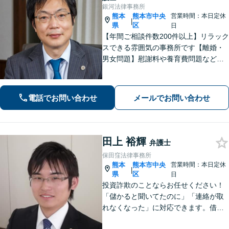
銀河法律事務所
熊本
熊本市中央
営業時間：本日定休
|
県
区
日
【年間ご相談件数200件以上】リラック
スできる雰囲気の事務所です【離婚・
男女問題】慰謝料や養育費問題など
様々な事例に対応【交通事故】重度後
遺障害事案など解決実績多数あり【債
務・過払い金】債務問題にスピーディ
電話でお問い合わせ
メールでお問い合わせ
に対応。過払い金も多額の回収実績
田上 裕輝
弁護士
保田窪法律事務所
熊本
熊本市中央
営業時間：本日定休
|
県
区
日
投資詐欺のことならお任せください！
「儲かると聞いてたのに」「連絡が取
れなくなった」に対応できます。借
金、債務整理にも精通しています【子