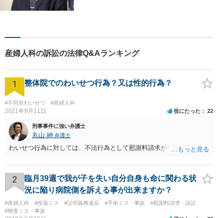
婚・不動産・建築問題に注力
しています。是非一度ご相談
ください。
産婦人科の訴訟の法律Q&Aランキング
1
整体院でのわいせつ行為？又は性的行為？
#不同意わいせつ
#産婦人科
2021年9月11日
役にたった
22
刑事事件に強い弁護士
丸山 紳
弁護士
わいせつ行為に対しては、不法行為として慰謝料請求ができます。
2
臨月39週で我が子を失い自分自身も命に関わる状
況に陥り病院側を訴える事が出来ますか？
#産婦人科
#投薬ミス
#説明義務違反
#手術ミス・事故
#慰謝料請求・訴訟
#検査ミス・事故