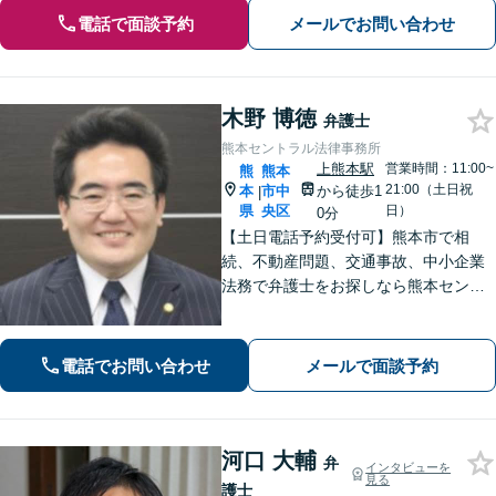
電話で面談予約
メールでお問い合わせ
木野 博徳
弁護士
熊本セントラル法律事務所
上熊本駅
営業時間：11:00~
熊
熊本
21:00（土日祝
本
市中
から徒歩1
|
県
央区
日）
0分
【土日電話予約受付可】熊本市で相
続、不動産問題、交通事故、中小企業
法務で弁護士をお探しなら熊本セント
ラル法律事務所(Tel: 096-288-2193)
へ。【LINE公式アカウント24時間予約
受付可】【休日・夜間相談可】
電話でお問い合わせ
メールで面談予約
河口 大輔
弁
インタビューを
見る
護士