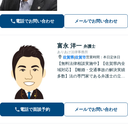
応」「不動産オーナー・管理会社さま
からのご相談に対応／滞納家賃の回収
や立ち退き・明け渡しなどの賃貸トラ
電話でお問い合わせ
メールでお問い合わせ
ブル」【顧問契約可】
富永 洋一
弁護士
ありあけ法律事務所
佐賀県
佐賀市
営業時間：本日定休日
|
【無料法律相談実施中】【佐賀県内全
域対応】【離婚・交通事故の解決実績
多数】法の専門家である弁護士の立場
から、依頼者様にとって最も利益とな
ることを第一に考えます。
電話で面談予約
メールでお問い合わせ