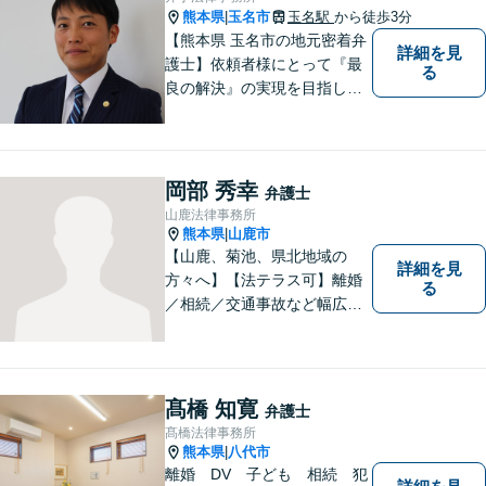
熊本県
玉名市
玉名駅
から徒歩3分
|
【熊本県 玉名市の地元密着弁
詳細を見
護士】依頼者様にとって『最
る
良の解決』の実現を目指しま
す。お悩みの方はお気軽にご
相談ください。
岡部 秀幸
弁護士
山鹿法律事務所
熊本県
山鹿市
|
【山鹿、菊池、県北地域の
詳細を見
方々へ】【法テラス可】離婚
る
／相続／交通事故など幅広く
対応◎新しく生まれ変わった
「山鹿法律事務所」は、いっ
そう地域に法的サービスを提
供してまいります。お気軽に
髙橋 知寛
弁護士
ご相談を！
髙橋法律事務所
熊本県
八代市
|
離婚 DV 子ども 相続 犯