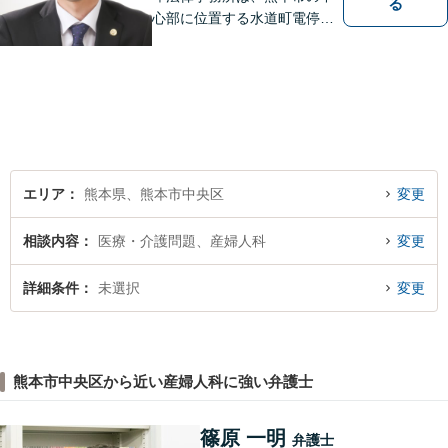
る
心部に位置する水道町電停よ
り徒歩2分。 お客様の要望に
沿う方法・内容を重視した法
的サービスをご提供いたしま
す。
エリア
熊本県、熊本市中央区
変更
相談内容
医療・介護問題、産婦人科
変更
詳細条件
未選択
変更
熊本市中央区から近い産婦人科に強い弁護士
篠原 一明
弁護士