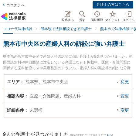
弁護士の方はこちら
ココナラへ
投稿する
探す
閲覧履歴
マイリスト
ログイン
ココナラ法律相談
熊本県で法律相談できる弁護士
熊本市で法律相談で
熊本市中央区の産婦人科の訴訟に強い弁護士
熊本県の熊本市中央区で産婦人科の訴訟に強い弁護士が9名見つかりました。初
回面談無料や休日面談に対応している弁護士なども掲載中。医療・介護問題に
関係する歯科治療ミスや美容整形のトラブル、産婦人科の訴訟等の細かな分野
での絞り込み検索もでき便利です。特に熊本セントラル法律事務所の木野 博徳
弁護士や銀河法律事務所の河口 大輔弁護士、保田窪法律事務所の田上 裕輝弁護
エリア
熊本県、熊本市中央区
変更
士のプロフィール情報や弁護士費用、強みなどが注目されています。『熊本市
中央区で土日や夜間に発生した産婦人科の訴訟のトラブルを今すぐに弁護士に
相談内容
医療・介護問題、産婦人科
変更
相談したい』『産婦人科の訴訟のトラブル解決の実績豊富な近くの弁護士を検
索したい』『初回相談無料で産婦人科の訴訟を法律相談できる熊本市中央区内
の弁護士に相談予約したい』などでお困りの相談者さんにおすすめです。
詳細条件
未選択
変更
9
人の弁護士が見つかりました
(検索結果について詳しくは
こちら
)