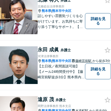
弁護士
北條総合法律事務所
熊本県
熊本市中央区
|
話しやすい雰囲気づくりを心
詳細を見
がけています。お気持ちに寄
る
り添う丁寧なサポート。【借
金・債務整理】将来を見据え
た最善策をご提案【労働・雇
用】証拠集めから手厚くサポ
ート。企業からのご相談も承
永田 成眞
弁護士
ります【交通事故】弁護士費
河津法律事務所
用特約の利用可【夜間・休日
熊本県
熊本市中央区
藤崎宮前駅
から徒歩3分
|
面談可】
【土日祝／夜間面談可能】
詳細を見
【メール24時間受付中】【藤
る
崎宮前駅徒歩3分】熊本県内及
び周辺地域から法律相談受付
中です。交通事故・男女関係
等の問題から、刑事、経営者
遠原 茂
の方の契約関係トラブルまで
弁護士
幅広くご相談いただいており
岡野法律事務所 熊本支店
ます。お気軽にご相談くださ
熊本県
熊本市中央区
水道町駅
から徒歩4分
|