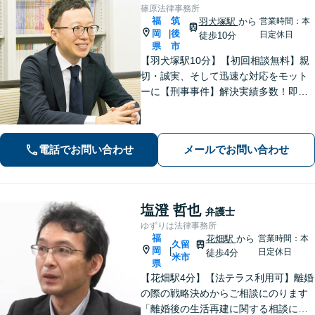
篠原法律事務所
福
筑
羽犬塚駅
から
営業時間：本
岡
後
|
日定休日
徒歩10分
県
市
【羽犬塚駅10分】【初回相談無料】親
切・誠実、そして迅速な対応をモット
ーに【刑事事件】解決実績多数！即時
接見可。被害者感情にも配慮し、円滑
な解決を図ります【離婚問題】将来の
選択肢と法的権利を明確にし、納得の
電話でお問い合わせ
メールでお問い合わせ
いく決断ができるよう支援いたします
塩澄 哲也
弁護士
ゆずりは法律事務所
福
花畑駅
から
営業時間：本
久留
岡
|
日定休日
徒歩4分
米市
県
【花畑駅4分】【法テラス利用可】離婚
の際の戦略決めからご相談にのります
「離婚後の生活再建に関する相談に対