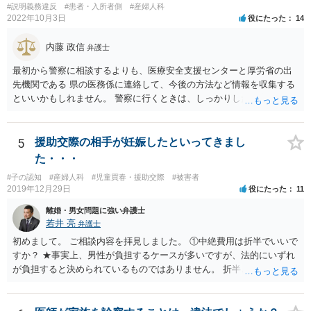
#説明義務違反
#患者・入所者側
#産婦人科
2022年10月3日
役にたった
14
内藤 政信
弁護士
最初から警察に相談するよりも、医療安全支援センターと厚労省の出
先機関である 県の医務係に連絡して、今後の方法など情報を収集する
といいかもしれません。 警察に行くときは、しっかりした被害届ある
いは告発状を作成、持参して、相談に行くといいでしょう。
5
援助交際の相手が妊娠したといってきまし
た・・・
#子の認知
#産婦人科
#児童買春・援助交際
#被害者
2019年12月29日
役にたった
11
離婚・男女問題に強い弁護士
若井 亮
弁護士
初めまして。 ご相談内容を拝見しました。 ①中絶費用は折半でいいで
すか？ ★事実上、男性が負担するケースが多いですが、法的にいずれ
が負担すると決められているものではありません。 折半という考え方
もあるでしょう。 ②避妊しなかったが無理やりしたわけでもない、拒
否するそぶりもなかったので合意の上となるのか？ ★性行為について
の合意があることは特に問題にならないでしょう ③DNA鑑定をして事