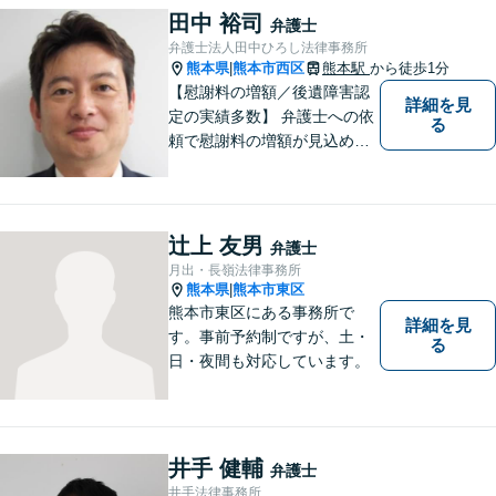
田中 裕司
弁護士
弁護士法人田中ひろし法律事務所
熊本県
熊本市西区
熊本駅
から徒歩1分
|
【慰謝料の増額／後遺障害認
詳細を見
定の実績多数】 弁護士への依
る
頼で慰謝料の増額が見込めま
す【破産・任意整理・個人再
生に対応】ご希望に沿った債
務整理をご提案【遺産相続の
ノウハウ多数】相続手続きか
辻上 友男
弁護士
ら遺言書までトータルサポー
月出・長嶺法律事務所
ト【JR熊本駅から徒歩1分】
熊本県
熊本市東区
|
熊本市東区にある事務所で
詳細を見
す。事前予約制ですが、土・
る
日・夜間も対応しています。
井手 健輔
弁護士
井手法律事務所