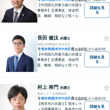
い。
【中四国九州最大級の弁護士
詳細を見
事務所】交通事故、借金問
る
題、離婚、相続など様々な問
題について、「何度でも無
料」の相談を行っています！
まずはお気軽にご相談くださ
長田 健汰
い！
弁護士
岡野法律事務所 熊本支店
熊本県
熊本市中央区
水道町駅
から徒歩4分
|
【中四国九州最大級の弁護士
詳細を見
事務所】交通事故、借金問
る
題、離婚、相続など様々な問
題について、「何度でも無
料」の相談を行っています！
まずはお気軽にご相談くださ
村上 将門
い！
弁護士
熊本シティ法律事務所
熊本県
熊本市中央区
水道町駅
から徒歩2分
|
【熊本市の弁護士】熊本シテ
詳細を見
ィ法律事務所は、熊本市の中