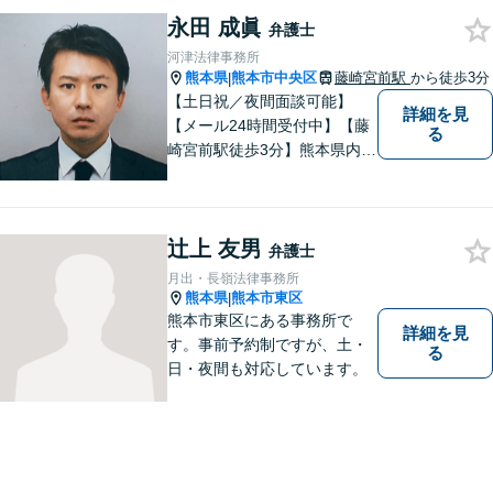
務整理をご提案【遺産相続の
永田 成眞
ノウハウ多数】相続手続きか
弁護士
ら遺言書までトータルサポー
河津法律事務所
ト【JR熊本駅から徒歩1分】
熊本県
熊本市中央区
藤崎宮前駅
から徒歩3分
|
【土日祝／夜間面談可能】
詳細を見
【メール24時間受付中】【藤
る
崎宮前駅徒歩3分】熊本県内及
び周辺地域から法律相談受付
中です。交通事故・男女関係
等の問題から、刑事、経営者
辻上 友男
の方の契約関係トラブルまで
弁護士
幅広くご相談いただいており
月出・長嶺法律事務所
ます。お気軽にご相談くださ
熊本県
熊本市東区
|
い。
熊本市東区にある事務所で
詳細を見
す。事前予約制ですが、土・
る
日・夜間も対応しています。