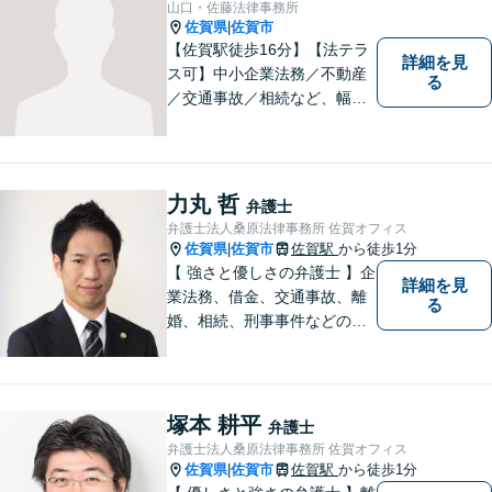
山口・佐藤法律事務所
佐賀県
佐賀市
|
【佐賀駅徒歩16分】【法テラ
詳細を見
ス可】中小企業法務／不動産
る
／交通事故／相続など、幅広
いお困りごとに対応！依頼者
様のお気持ちやご事情に寄り
添い、適切な解決へと導きま
す。まずはお気軽にご相談く
力丸 哲
弁護士
ださい。【初回面談無料】
弁護士法人桑原法律事務所 佐賀オフィス
佐賀県
佐賀市
佐賀駅
から徒歩1分
|
【 強さと優しさの弁護士 】企
詳細を見
業法務、借金、交通事故、離
る
婚、相続、刑事事件などのご
相談を承っております。まず
はお気軽にご相談ください。
チーム体制による迅速で最適
なリーガルサービスを提供い
塚本 耕平
弁護士
たします。
弁護士法人桑原法律事務所 佐賀オフィス
佐賀県
佐賀市
佐賀駅
から徒歩1分
|