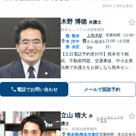
8件中 1-8件を表示
木野 博徳
弁護士
熊本セントラル法律事務所
上熊本駅
営業時間：11:00~
熊
熊本
21:00（土日祝
本
市中
から徒歩1
|
県
央区
日）
0分
【土日電話予約受付可】熊本市で相
続、不動産問題、交通事故、中小企業
法務で弁護士をお探しなら熊本セント
ラル法律事務所(Tel: 096-288-2193)
へ。【LINE公式アカウント24時間予約
受付可】【休日・夜間相談可】
電話でお問い合わせ
メールで面談予約
立山 晴大
弁
インタビューを
見る
護士
月出・長嶺法律事務所
熊本県
熊本市東区
営業時間：本日定休日
|