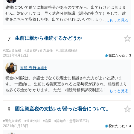
建物について伯父に相続持分があるのですから、出て行けとは言えま
せん。対応としては、早く遺産分割協議（調停の申立て）をして、建
物をこちらで取得した後、出て行かせればいいでしょう。 建物の固定
資産税については、持分に応じた負担が考えられますが、時効にかか
っていない部分については請求すればいいと思います。 なお、家賃に
ついては、お父様自身が遺産分割手続をしなかったのですから、あき
7
生前に親から相続するかどうか
らめるしかないと思います。
#固定資産税
#遺言執行者の選任
#口座凍結解除
2021年4月12日
役にたった
3
高島 秀行
弁護士
税金の相談は、弁護士でなく税理士に相談された方がよいと思いま
す。 一般的に、生前に名義変更されると贈与税が課され、相続税より
も多く税金がかかります。 ただ、相続時精算課税制度を取れば、実質
的に相続税と同等の税金で済む可能性があります。 実際に税理士にど
ういう場合にどれくらい税金がかかるか計算してもらって どういう方
針を取るか決められたらよいと思います。
8
固定資産税の支払いが滞った場合について。
#固定資産税
#遺産分割
#協議
#認知症・意思疎通不能
2021年1月18日
役にたった
4