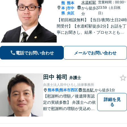
水道町駅
営業時間：00:00~
熊
熊本
23:59（土日祝
本
市中
から徒歩2
|
県
央区
日）
分
【初回相談無料】【当日/夜間/土日24時
間受付】【水道町駅徒歩2分】お話を丁
寧にお聞きし、結果・プロセスともに
ご満足していただけるサービスを提供
いたします。
電話でお問い合わせ
メールでお問い合わせ
田中 裕司
弁護士
弁護士法人田中ひろし法律事務所
熊本県
熊本市西区
熊本駅
から徒歩1分
|
【慰謝料の増額／後遺障害認
詳細を見
定の実績多数】 弁護士への依
る
頼で慰謝料の増額が見込めま
す【破産・任意整理・個人再
生に対応】ご希望に沿った債