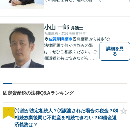
まの暮らしに近い立場で多く
の声に触れてきました。人
吉・球磨地域の方々のため、
懇切丁寧に対応し、解決を目
小山 一郎
弁護士
指します【LINE対応】
九州鳥栖・芯鋭法律事務所
佐賀県
鳥栖市
鳥栖駅
から徒歩5分
|
法律問題で何かお悩みの際
詳細を見
は，ぜひご相談ください。ご
る
相談者と共に悩みながら，い
い解決を目指したいと思って
おります
固定資産税の法律Q&Aランキング
1
⑴ 誰が法定相続人？⑵譲渡された場合の税金？⑶
相続放棄後同じ不動産を相続できない？⑷借金返
済義務は？