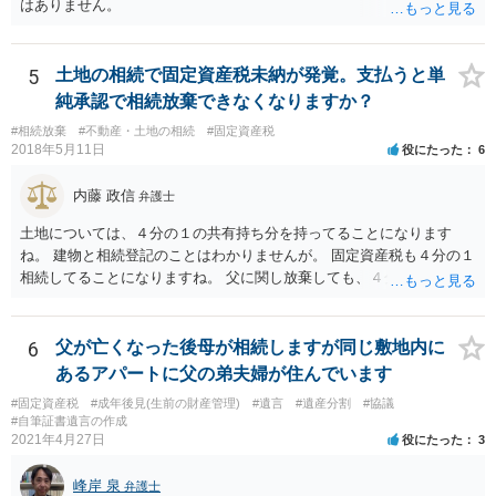
はありません。
5
土地の相続で固定資産税未納が発覚。支払うと単
純承認で相続放棄できなくなりますか？
#相続放棄
#不動産・土地の相続
#固定資産税
2018年5月11日
役にたった
6
内藤 政信
弁護士
土地については、４分の１の共有持ち分を持ってることになります
ね。 建物と相続登記のことはわかりませんが。 固定資産税も４分の１
相続してることになりますね。 父に関し放棄しても、４分の１はあな
たが所有していることになりますね。 父の分を払わないようにすれ
ば、単純承認にはならないでしょう。 役所にも話を通しておいた方が
いいでしょう。 あるいは、相続して売却しても、滞納に追いつかない
6
父が亡くなった後母が相続しますが同じ敷地内に
ですかね。
あるアパートに父の弟夫婦が住んでいます
#固定資産税
#成年後見(生前の財産管理)
#遺言
#遺産分割
#協議
#自筆証書遺言の作成
2021年4月27日
役にたった
3
峰岸 泉
弁護士