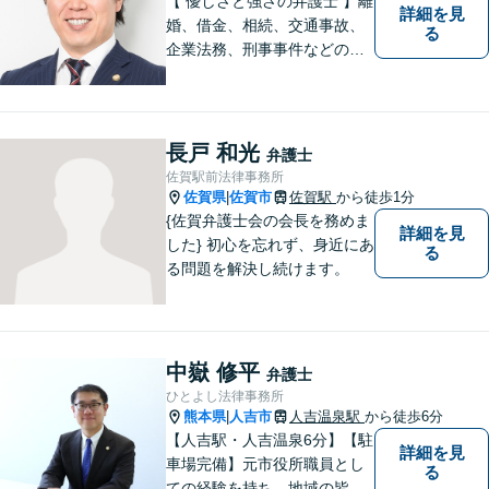
【 優しさと強さの弁護士 】離
詳細を見
婚、借金、相続、交通事故、
る
企業法務、刑事事件などのご
相談を承っております。まず
はお気軽にご相談ください。
チーム体制による迅速で最適
なリーガルサービスを提供い
長戸 和光
弁護士
たします。
佐賀駅前法律事務所
佐賀県
佐賀市
佐賀駅
から徒歩1分
|
{佐賀弁護士会の会長を務めま
詳細を見
した} 初心を忘れず、身近にあ
る
る問題を解決し続けます。
中嶽 修平
弁護士
ひとよし法律事務所
熊本県
人吉市
人吉温泉駅
から徒歩6分
|
【人吉駅・人吉温泉6分】【駐
詳細を見
車場完備】元市役所職員とし
る
ての経験を持ち、地域の皆さ