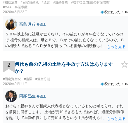
#相続放棄
#固定資産税
#遺言
#遺産分割
#成年後見(生前の財産管理)
#M&A・事業承継
2020年6月23日
役にたった
16
高島 秀行
弁護士
２０年以上前に祖母が亡くなり、その後にＢが今年亡くなっているの
で 祖母の相続人は、母とＢで、Ｂがその後に亡くなっているので、Ｂ
の相続人であるＥＣＤがＢが持っている祖母の相続権も相続すること
となります。 したがって、遺産分割協議するにも、相続放棄するにも
Ｅも行う必要があります。 Ｂの配偶者であるＥは常にＢの相続人とな
ります。
2
何代も前の先祖の土地を手放す方法はあります
か？
#固定資産税
#協議
#遺産分割
2020年9月11日
役にたった
15
阿部 迅生
弁護士
おそらく親御さんが相続人代表者となっているものと考えられ、それ
を前提に回答します。 土地が売却できるものであれば、遺産分割調停
を起こして単独名義にして売却するという手法が考えられます。 相続
人を見つけ出すことは時間と費用はかかりますが、実現できないこと
ではないです。問題は売却できる土地かどうかとどの程度で売却でき