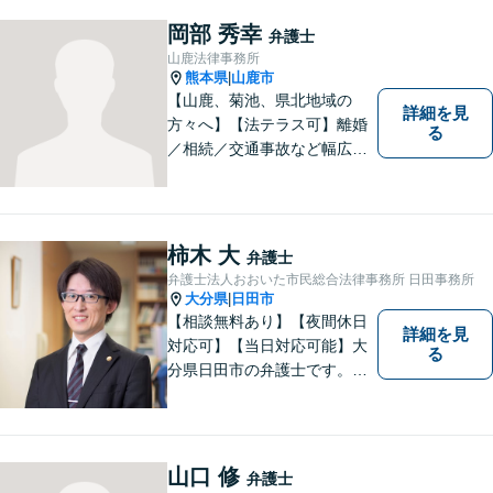
岡部 秀幸
弁護士
山鹿法律事務所
熊本県
山鹿市
|
【山鹿、菊池、県北地域の
詳細を見
方々へ】【法テラス可】離婚
る
／相続／交通事故など幅広く
対応◎新しく生まれ変わった
「山鹿法律事務所」は、いっ
そう地域に法的サービスを提
供してまいります。お気軽に
柿木 大
弁護士
ご相談を！
弁護士法人おおいた市民総合法律事務所 日田事務所
大分県
日田市
|
【相談無料あり】【夜間休日
詳細を見
対応可】【当日対応可能】大
る
分県日田市の弁護士です。離
婚・不動産・建築問題に注力
しています。是非一度ご相談
ください。
山口 修
弁護士