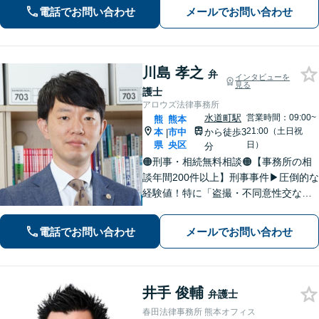
電話でお問い合わせ
メールでお問い合わせ
川島 孝之
弁
インタビューを
見る
護士
アロウズ法律事務所
水道町駅
営業時間：09:00~
熊
熊本
21:00（土日祝
本
市中
から徒歩3
|
県
央区
日）
分
🟠刑事・相続無料相談🟠【事務所の相
談年間200件以上】刑事事件▶︎圧倒的な
経験値！特に「盗撮・不同意性交など
性犯罪」の実績多数！相続▶︎「国税
局・証券会社」勤務で培った税の知識
電話でお問い合わせ
メールでお問い合わせ
を生かし、依頼者に寄り添った強いパ
ートナーになります【税理士資格あ
り】
井手 俊輔
弁護士
春田法律事務所 熊本オフィス