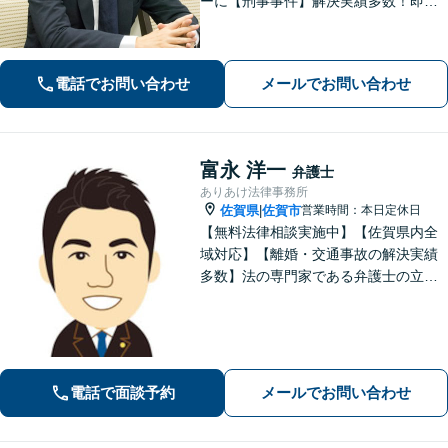
ーに【刑事事件】解決実績多数！即時
接見可。被害者感情にも配慮し、円滑
な解決を図ります【離婚問題】将来の
選択肢と法的権利を明確にし、納得の
電話でお問い合わせ
メールでお問い合わせ
いく決断ができるよう支援いたします
富永 洋一
弁護士
ありあけ法律事務所
佐賀県
佐賀市
営業時間：本日定休日
|
【無料法律相談実施中】【佐賀県内全
域対応】【離婚・交通事故の解決実績
多数】法の専門家である弁護士の立場
から、依頼者様にとって最も利益とな
ることを第一に考えます。
電話で面談予約
メールでお問い合わせ