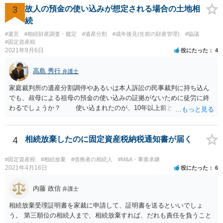
るかになります。 売却できない又は売却できたとしてもわずかな金額
3
故人の預金の使い込みが想定される場合の土地相
であるとなれば、共有持ち分の放棄ができるかの検討になりますが、
続
放棄できたとしても時間と費用はかかるので、固定資産税の金額と比
#遺言
#相続財産調査・鑑定
#遺産分割
#成年後見(生前の財産管理)
#協議
較して費用対効果があるかどうかという検討になります。
#固定資産税
2021年9月6日
役にたった
4
高島 秀行
弁護士
家庭裁判所の遺産分割調停やあるいは本人訴訟の民事裁判に持ち込ん
でも、叔母による祖母の預金の使い込みの証拠がないために徒労に終
わるでしょうか？ 使い込まれたのが、10年以上前ということだと
不当利得返還請求は時効で消滅している可能性があります。 ただ
し、不法行為の構成を取れば知ってから3年以内であれば、損害賠償請
求は可能です。 しかし、使い込みの立証をできるかどうかはわか
4
相続放棄したのに固定資産税納税通知書が届く
りません。 弁護士に面談で詳しい事情を話して相談された方がよ
いと思います。
#固定資産税
#相続放棄
#債務者の相続人
#M&A・事業承継
2021年4月16日
役にたった
6
内藤 政信
弁護士
相続放棄受理証明書を家裁に申請して、証明書を送るといいでしょ
う。 第三順位の相続人まで、相続放棄すれば、だれも責任を負うこと