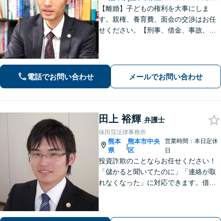
【離婚】子どもの権利を大事にしま
す。親権、養育費、面会の交渉はお任
せください。【刑事、借金、事故、労
働】依頼者の気持ちに寄り添い解決を
目指します。示談交渉や調停の話し合
いは豊富な経験あり。
電話でお問い合わせ
メールでお問い合わせ
田上 裕輝
弁護士
保田窪法律事務所
熊本
熊本市中央
営業時間：本日定休
|
県
区
日
投資詐欺のことならお任せください！
「儲かると聞いてたのに」「連絡が取
れなくなった」に対応できます。借
金、債務整理にも精通しています【子
連れ相談可】【初回面談無料】