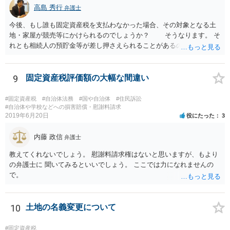
高島 秀行
弁護士
今後、もし誰も固定資産税を支払わなかった場合、その対象となる土
地・家屋が競売等にかけられるのでしょうか？ そうなります。 そ
れとも相続人の預貯金等が差し押さえられることがあるのでしょう
か？ 可能性はあります。 ただ一般的には不動産の競売になり
ます。 また、固定資産税は遺産分割協議が整わない限り、法定相続分
ではなくあくまで不可分債務（？）ということになって相続人全員、
9
固定資産税評価額の大幅な間違い
一蓮托生の義務が生じるのでしょうか？ 連帯納付義務があるの
で、相続人全員の責任となります。 あなたが立て替えておき、遺
#固定資産税
#自治体法務
#国や自治体
#住民訴訟
産分割の際に精算するのがよいと思います。 遺産分割協議が進ま
#自治体や学校などへの損害賠償・慰謝料請求
2019年6月20日
役にたった
3
ないのであれば、弁護士に相談して、遺産分割調停や審判を した
方が早く解決すると思います。
内藤 政信
弁護士
教えてくれないでしょう。 慰謝料請求権はないと思いますが、もより
の弁護士に 聞いてみるといいでしょう。 ここでは力になれませんの
で。
10
土地の名義変更について
#固定資産税