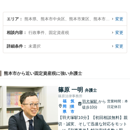
エリア
熊本県、熊本市中央区、熊本市東区、熊本市西区、熊本市南区、熊本市北区
変更
相談内容
行政事件、固定資産税
変更
詳細条件
未選択
変更
熊本市から近い固定資産税に強い弁護士
篠原 一明
弁護士
篠原法律事務所
福
筑
羽犬塚駅
から
営業時間：本
岡
後
|
日定休日
徒歩10分
県
市
【羽犬塚駅10分】【初回相談無料】親
切・誠実、そして迅速な対応をモット