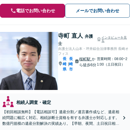
電話でお問い合わせ
メールでお問い合わせ
寺町 直人
弁護
インタビューを見
る
士
弁護士法人山本・坪井綜合法律事務所 長崎オ
フィス
長
長
桜町駅
か
営業時間：08:00~2
崎
崎
|
1:00（土日祝日）
ら徒歩6分
県
市
相続人調査・確定
【初回相談無料】【電話相談可】遺産分割／遺言書作成など、遺産相
続問題に幅広く対応。相続診断士資格を有する弁護士が対応します。
数億円規模の遺産分割解決の実績あり。【早朝、夜間、土日祝日相談
対応】【カード払い可】