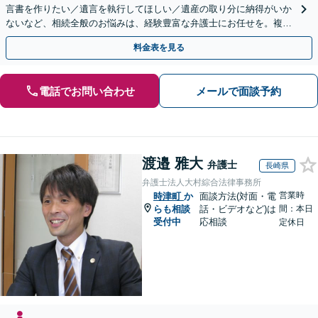
言書を作りたい／遺言を執行してほしい／遺産の取り分に納得がいか
ないなど、相続全般のお悩みは、経験豊富な弁護士にお任せを。複雑
な問題も粘り強く対応し、解決に導きます。
料金表を見る
電話でお問い合わせ
メールで面談予約
渡邉 雅大
弁護士
長崎県
弁護士法人大村綜合法律事務所
営業時
時津町
か
面談方法(対面・電
らも相談
話・ビデオなど)は
間：本日
受付中
応相談
定休日