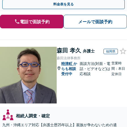
策をおこないましょう【夜間・休日面談可】
料金表を見る
電話で面談予約
メールで面談予約
森田 孝久
弁護士
福岡県
森田法律事務所
営業時
時津町
か
面談方法(対面・電
らも相談
話・ビデオなど)は
間：本日
受付中
応相談
定休日
相続人調査・確定
九州・沖縄エリア対応【弁護士歴25年以上】親族が争わないための遺