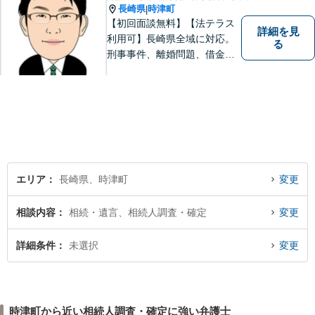
長崎県
時津町
|
【初回面談無料】【法テラス
詳細を見
利用可】長崎県全域に対応。
る
刑事事件、離婚問題、借金・
債務整理など。ご依頼者さま
のお悩み、そして心に寄り添
い丁寧にサポートいたしま
す。どんな些細なことでも構
いません。お気軽にご相談く
ださい【完全個室】
エリア
長崎県、時津町
変更
相談内容
相続・遺言、相続人調査・確定
変更
詳細条件
未選択
変更
時津町から近い相続人調査・確定に強い弁護士