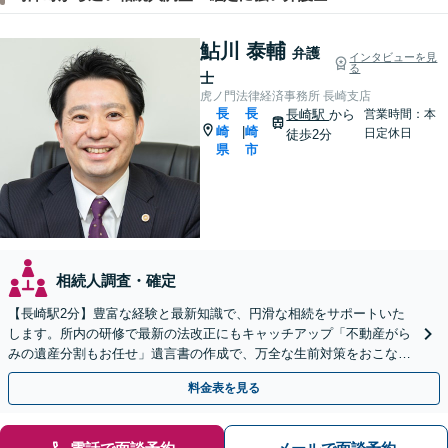
鮎川 泰輔
弁護
インタビューを見
る
士
虎ノ門法律経済事務所 長崎支店
長
長
長崎駅
から
営業時間：本
崎
崎
|
日定休日
徒歩2分
県
市
相続人調査・確定
【長崎駅2分】豊富な経験と最新知識で、円滑な相続をサポートいた
します。所内の研修で最新の法改正にもキャッチアップ「不動産がら
みの遺産分割もお任せ」遺言書の作成で、万全な生前対策をおこない
ましょう【夜間・休日面談可】
料金表を見る