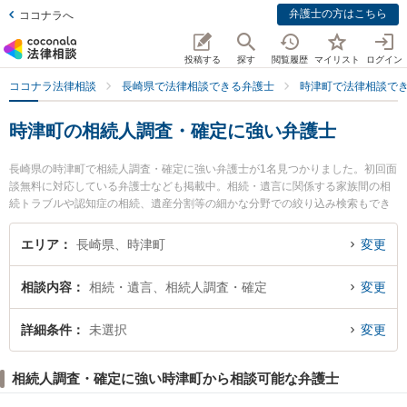
弁護士の方はこちら
ココナラへ
投稿する
探す
閲覧履歴
マイリスト
ログイン
ココナラ法律相談
長崎県で法律相談できる弁護士
時津町で法律相談で
時津町の相続人調査・確定に強い弁護士
長崎県の時津町で相続人調査・確定に強い弁護士が1名見つかりました。初回面
談無料に対応している弁護士なども掲載中。相続・遺言に関係する家族間の相
続トラブルや認知症の相続、遺産分割等の細かな分野での絞り込み検索もでき
便利です。特に弁護士法人大村綜合法律事務所 時津オフィスの加藤 貴大弁護士
のプロフィール情報や弁護士費用、強みなどが注目されています。『時津町で
エリア
長崎県、時津町
変更
土日や夜間に発生した相続人調査・確定のトラブルを今すぐに弁護士に相談し
たい』『相続人調査・確定のトラブル解決の実績豊富な近くの弁護士を検索し
相談内容
相続・遺言、相続人調査・確定
変更
たい』『初回相談無料で相続人調査・確定を法律相談できる時津町内の弁護士
に相談予約したい』などでお困りの相談者さんにおすすめです。
詳細条件
未選択
変更
相続人調査・確定に強い時津町から相談可能な弁護士