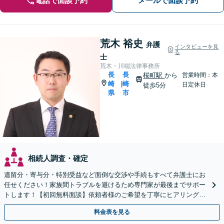
電話で面談予約
メールで面談予約
荒木 裕史
弁護
インタビューを見
る
士
荒木・川端法律事務所
長
長
桜町駅
から
営業時間：本
崎
崎
|
日定休日
徒歩5分
県
市
相続人調査・確定
遺留分・寄与分・特別受益など面倒な交渉や手続もすべて弁護士にお
任せください！家族間トラブルを避けるため専門家が最後までサポー
トします！【初回無料面談】依頼者様のご希望を丁寧にヒアリング！
遺言書作成もご相談ください。
料金表を見る