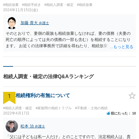
#相続放棄
#相続手続き
#相続人調査・確定
#相続放棄
2024年11月15日(金)
加藤 貴大
弁護士
そのとおりで、妻側の親族も相続放棄しなければ、妻の債務（夫妻の
死亡の順序によっては夫の債務の一部も含む）を相続することになり
ます。 お近くの法律事務所で詳細を尋ねたり、相続放棄申述手続を依
頼するとよいでしょう。
相続人調査・確定の法律Q&Aランキング
1
相続権利の有無について
#相続人調査・確定
#家族間の相続トラブル
#不動産・土地の相続
2022年4月17日
役にたった
10
松本 治
弁護士
「父には子どもは私一人だけ」とのことですので、法定相続人は、貴