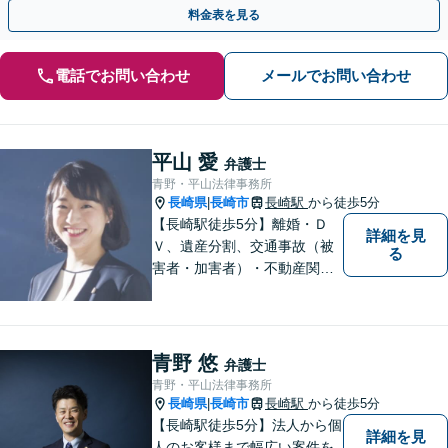
料金表を見る
電話でお問い合わせ
メールでお問い合わせ
平山 愛
弁護士
青野・平山法律事務所
長崎県
長崎市
長崎駅
から徒歩5分
|
【長崎駅徒歩5分】離婚・Ｄ
詳細を見
Ｖ、遺産分割、交通事故（被
る
害者・加害者）・不動産関連
の問題ならお一人で悩まずお
気軽にご相談ください。依頼
者様と共に全力で戦います。
青野 悠
弁護士
青野・平山法律事務所
長崎県
長崎市
長崎駅
から徒歩5分
|
【長崎駅徒歩5分】法人から個
詳細を見
人のお客様まで幅広い案件を