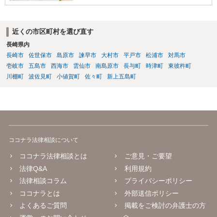
近くの市区町村を選び直す
長崎県内
長崎市
佐世保市
島原市
諫早市
大村市
平戸市
松浦市
対馬市
壱岐市
五島市
西海市
雲仙市
南島原市
長与町
時津町
東彼杵町
川棚町
波佐見町
小値賀町
佐々町
新上五島町
ココナラ法律相談について
ココナラ法律相談とは
ご意見・ご要望
法律Q&A
利用規約
法律相談コラム
プライバシーポリシー
ココナラとは
外部送信ポリシー
よくあるご質問
掲載をご検討の弁護士の方
へ