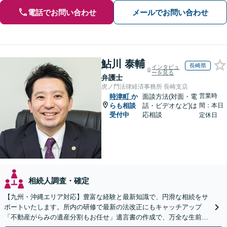
電話でお問い合わせ
メールでお問い合わせ
鮎川 泰輔
長崎県
インタビュ
ーを見る
弁護士
虎ノ門法律経済事務所 長崎支店
営業時
時津町
か
面談方法(対面・電
らも相談
話・ビデオなど)は
間：本日
受付中
応相談
定休日
相続人調査・確定
【九州・沖縄エリア対応】豊富な経験と最新知識で、円滑な相続をサ
ポートいたします。所内の研修で最新の法改正にもキャッチアップ
「不動産がらみの遺産分割もお任せ」遺言書の作成で、万全な生前対