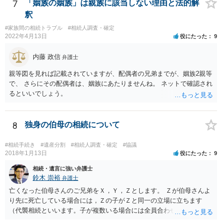
7
「姻族の姻族」は親族に該当しない理由と法的解
釈
#家族間の相続トラブル
#相続人調査・確定
2022年4月13日
役にたった
9
内藤 政信
弁護士
親等図を見れば記載されていますが、配偶者の兄弟までが、姻族2親等
で、 さらにその配偶者は、姻族にあたりませんね。 ネットで確認され
るといいでしょう。
8
独身の伯母の相続について
#相続手続き
#遺産分割
#相続人調査・確定
#協議
2018年1月13日
役にたった
9
相続・遺言に強い弁護士
鈴木 崇裕
弁護士
亡くなった伯母さんのご兄弟をＸ，Ｙ，Ｚとします。 Ｚが伯母さんよ
り先に死亡している場合には，Ｚの子がＺと同一の立場に立ちます
（代襲相続といいます。子が複数いる場合には全員合わせてＺと同一
の取り分です。）。 Ｘ，Ｙ，Ｚ（またＺの子）はそれぞれ３分の１ず