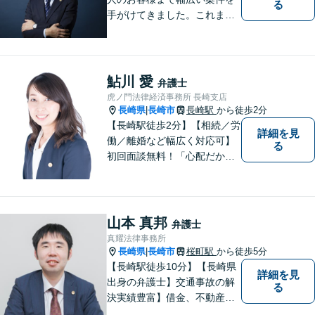
る
手がけてきました。これまで
の経験を踏まえ、今後も、依
頼者に満足していただける解
決を目指し尽力いたします。
鮎川 愛
弁護士
虎ノ門法律経済事務所 長崎支店
長崎県
長崎市
長崎駅
から徒歩2分
|
【長崎駅徒歩2分】【相続／労
詳細を見
働／離婚など幅広く対応可】
る
初回面談無料！「心配だから
念の為聞いておきたい」大歓
迎です！少しでも不安なこと
があればすぐにご相談くださ
い。各種専門家と連携し、ス
山本 真邦
弁護士
ムーズな解決を目指します。
真耀法律事務所
長崎県
長崎市
桜町駅
から徒歩5分
|
【長崎駅徒歩10分】【長崎県
詳細を見
出身の弁護士】交通事故の解
る
決実績豊富】借金、不動産、
相続、企業法務など幅広く対