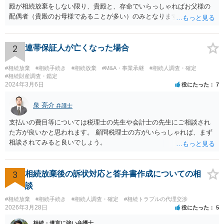
殿が相続放棄をしない限り、貴殿と、存命でいらっしゃればお父様の
配偶者（貴殿のお母様であることが多い）のみとなります。遺言がな
い限り、「次男」（お父様の弟）らの相続権は発生しません。
2
連帯保証人が亡くなった場合
#相続放棄
#相続手続き
#相続放棄
#M&A・事業承継
#相続人調査・確定
#相続財産調査・鑑定
2024年3月6日
役にたった
7
泉 亮介
弁護士
支払いの費目等については税理士の先生や会計士の先生にご相談され
た方が良いかと思われます。 顧問税理士の方がいらっしゃれば、まず
相談されてみると良いでしょう。
3
相続放棄後の訴状対応と答弁書作成についての相
談
#相続放棄
#相続手続き
#相続人調査・確定
#相続トラブルの代理交渉
2026年3月28日
役にたった
5
相続・遺言に強い弁護士