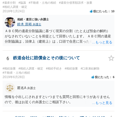
#遺産分割
#協議
#不動産・土地の相続
#遺留分侵害額請求・放棄
つかったため相続したという事例がありました。
#相続人調査・確定
2018年1月24日
役にたった
10
相続・遺言に強い弁護士
鈴木 崇裕
弁護士
ＡＢＣ間の遺産分割協議に基づく現実の分割（たとえば預金の解約）
がなされていないことを前提として回答いたします。 ＡＢＣ間の遺産
分割協議は，法律上（建前上）は，口頭で合意に至ったものであって
も有効です。 しかし，口頭で合意したことを立証する方法がありませ
ん。 また，不動産の名義を移転するためには，遺産分割協議書への署
名捺印を得る必要があります。 したがって，残念ながら，「ＡＢＣ間
6
鉄道会社に賠償金とその後について
の遺産分割協議が有効に成立している」という前提に基づく主張は困
難と思われます。 「ＡＢＣ間の遺産分割協議は未了のまま，ＡとＢが
#相続放棄
#相続人調査・確定
#相続手続き
#相続放棄
#口座凍結解除
死亡し，二次相続が発生した」という前提に基づいて協議を進める必
#不動産・土地の相続
2019年6月28日
役にたった
6
要があります。 もちろん，Ｃの立場としては，ＡＢＣ間の遺産分割協
議の内容を前提とした主張をすることが最も有利ですが，ＡＢの相続
匿名A
人は応じない姿勢を示していることから，実現は困難だと思います。
弁護士
主張としては維持しつつも，現実的な解決方法（遺産分割協議の落と
情報を小出しにされますといつまでも質問と回答にキリがありません
しどころ）としては，譲歩することを甘受しなければならないかもし
ので、後はお近くの弁護士にご相談下さい。
れません。