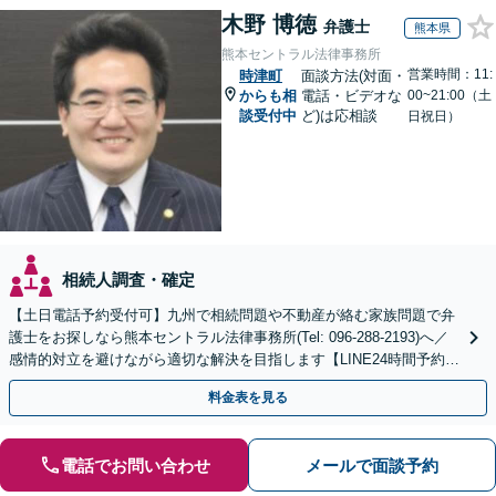
木野 博徳
弁護士
熊本県
熊本セントラル法律事務所
営業時間：11:
時津町
面談方法(対面・
からも相
電話・ビデオな
00~21:00（土
談受付中
ど)は応相談
日祝日）
相続人調査・確定
【土日電話予約受付可】九州で相続問題や不動産が絡む家族問題で弁
護士をお探しなら熊本セントラル法律事務所(Tel: 096-288-2193)へ／
感情的対立を避けながら適切な解決を目指します【LINE24時間予約受
付可】【休日・夜間相談可】
料金表を見る
電話でお問い合わせ
メールで面談予約