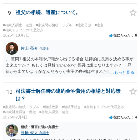
つの相続分を有していますので， そのことを前提として，遺産分割協
議をすることになります（必ずしも３分の１ずつにしなくても，合意
9
祖父の相続、遺産について。
ができれば構いません。）。 今後の対応としては， ①伯母さんの相続
財産（遺産）の全容を整理する（預貯金，有価証券，不動産等の有無
#相続人調査・確定
#家族間の相続トラブル
#遺産分割
#遺言
を調べることになります。） ②相続財産に照らし，相続税の申告の準
#相続トラブルの代理交渉
2025年10月7日
役にたった
6
備をする（税理士の先生にご相談ください。） ③遺産分割協議をする
（ご本人同士で行っても構いませんし，弁護士に相談することもよろ
佐山 亮介
しいと思います。） ことになります。
弁護士
。 質問1 祖父の本籍や戸籍から出てる場合 法律的に長男を決める事が
出来ますか？ もしくは見解でいいので 長男は誰になりますか？ →戸
籍から出ていようがなんだろうが実子の序列は生まれた順ですから、
先方が後から生まれたならばお父様がお祖父様の長男です。 質問2 遺
書が腹違いの長男に向けてある場合 書かれてる内容が最優先にされる
のですか？ →遺書というのが、法律上の遺言の形式を守っている限り
10
司法書士解任時の違約金や費用の相場と対応策
はそのとおりです。 質問3 父が腹違いの長男に法律的に優位になれそ
は？
うな事はありますか？ →遺言が有効な場合、優位に立つことはできま
#家族間の相続トラブル
#相続放棄
#相続手続き
#相続トラブルの代理交渉
せんが、お祖父様が認知症であるなどの「遺言が作れないはずの事
#相続財産調査・鑑定
#相続人調査・確定
情」があるならば①遺言無効確認の訴えを起こすのは一つの手です。
2025年2月4日
役にたった
4
それができない場合は②遺留分侵害額請求で争うほかありません。 質
相続・遺言に強い弁護士
問4 相続トラブルの代理交渉は可能でしょうか。 →一般論としては可
髙橋 俊太
弁護士
能ですが、お伺いする内容ですとお祖父様が亡くなられた後に動くこ