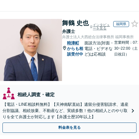
舞鶴 史也
福岡県
インタビュ
ーを見る
弁護士
弁護士法人大西総合法律事務所 福岡事務所
営業時間：07:
時津町
面談方法(対面・
からも相
電話・ビデオな
30~22:00（土
談受付中
ど)は応相談
日祝日）
相続人調査・確定
【電話・LINE相談料無料】【天神南駅直結】遺留分侵害額請求、遺産
分割協議、相続放棄、不動産など、実績多数！他の相続人とのやり取
りを全て弁護士が対応します【弁護士歴10年以上】
料金表を見る