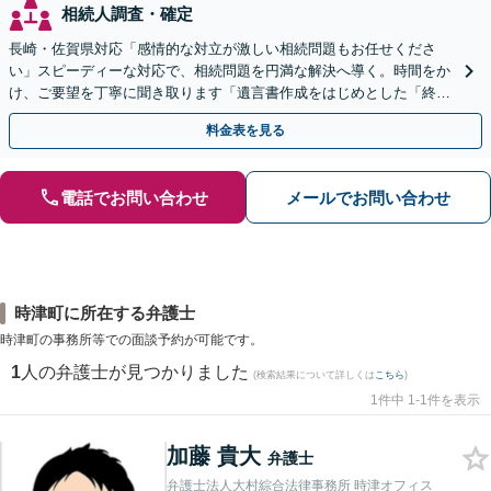
相続人調査・確定
長崎・佐賀県対応「感情的な対立が激しい相続問題もお任せくださ
い」スピーディーな対応で、相続問題を円満な解決へ導く。時間をか
け、ご要望を丁寧に聞き取ります「遺言書作成をはじめとした「終
活」もサポート」【バリアフリー】【完全個室対応】
料金表を見る
電話でお問い合わせ
メールでお問い合わせ
時津町に所在する弁護士
時津町の事務所等での面談予約が可能です。
1
人の弁護士が見つかりました
(検索結果について詳しくは
こちら
)
1件中 1-1件を表示
加藤 貴大
弁護士
弁護士法人大村綜合法律事務所 時津オフィス