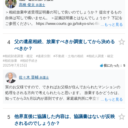
髙橋 俊太
弁護士
＞相続放棄申述受理証明書の写しで良いのでしょうか？ 提出するもの
自体は写しで構いません。 ＞証拠説明書とはなんでしょうか？ 下記を
ご参照ください。 https://www.courts.go.jp/tokyo-s/vc-files/tokyo-s/file/
14-1kisairei.pdf
4
父の遺産相続、放棄すべきか調査してから決める
べきか？
#相続財産調査・鑑定
#遺産分割
#不動産・土地の相続
#相続人調査・確定
#相続放棄
#相続手続き
2025年7月15日
役にたった
5
佐々木 晋輔
弁護士
実のお父様ですので、できればお父様が住んでおられたマンションの
処理をされる方向で考えられたらと思います。 放棄するかどうかは、
知ってから3カ月以内が原則ですが、家庭裁判所に申立すれば3カ月の
期間を伸長することができます。 その間に、財産の状況を調査して、
放棄するかどうか決めることができます。 銀行やサラ金が数年も放置
することはありませんので、数年後に借金が発見される可能性はほぼ
5
他界直後に協議した内容は、協議書はないが反映
ありません。 なお、私が扱った相続放棄を検討していた案件で、期間
されるのでしょうか？
伸長して調査したところ、サラ金に対する過払金など相当な財産が見