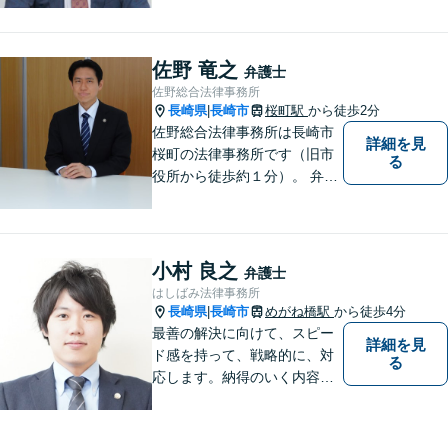
応可能。【地域密着型】地域
のみなさまのお悩みに寄り添
い、解決まで二人三脚でサポ
佐野 竜之
弁護士
ートします。◆近隣駐車場あ
佐野総合法律事務所
り
長崎県
長崎市
桜町駅
から徒歩2分
|
佐野総合法律事務所は長崎市
詳細を見
桜町の法律事務所です（旧市
る
役所から徒歩約１分）。 弁護
士登録１８年目の経験豊富な
弁護士で、幅広い事件に対応
しています。 当事務所では、
法テラスを利用しての無料相
小村 良之
弁護士
談がご利用いただけます。 費
はしばみ法律事務所
用の点も含めて、ご相談くだ
長崎県
長崎市
めがね橋駅
から徒歩4分
|
さい。
最善の解決に向けて、スピー
詳細を見
ド感を持って、戦略的に、対
る
応します。納得のいく内容と
費用となるよう心がけていま
すので、まずはお気軽にご相
談ください。