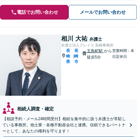
電話でお問い合わせ
メールでお問い合わせ
相川 大祐
弁護士
弁護士法人グレイス 長崎事務所
長
長
五島町駅
から
営業時間：本
崎
崎
|
日定休日
徒歩5分
県
市
相続人調査・確定
【相談予約・メール24時間受付】相続を集中的に扱う弁護士が常駐し
ている事務所。他士業・各種不動産会社と連携。信頼できるパートナ
ーとして、あなたの権利を守ります！