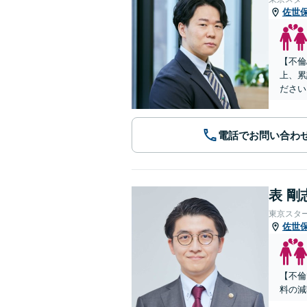
佐世
【不倫
上、累
ださい
電話でお問い合わ
表 剛
東京スタ
佐世
【不倫
料の減