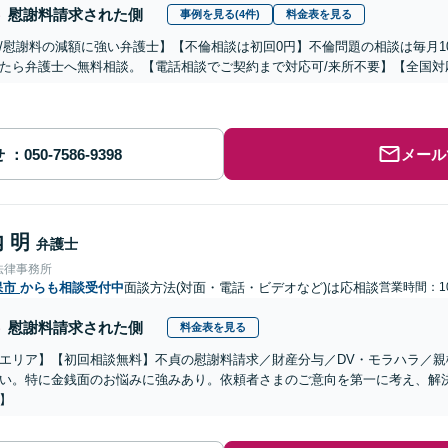
慰謝料請求された側
事例を見る(4件)
料金表を見る
/慰謝料の減額に強い弁護士】【不倫相談は初回0円】不倫問題の相談は毎月1
たら弁護士へ無料相談。【電話相談でご契約まで対応可/来所不要】【全国対
せ
メール
 明
弁護士
法律事務所
保市
からも相談受付中
面談方法(対面・電話・ビデオなど)は応相談
営業時間：10
慰謝料請求された側
料金表を見る
エリア】【初回相談無料】不貞の慰謝料請求／財産分与／DV・モラハラ／
い。特に金銭面のお悩みに強みあり。依頼者さまのご意向を第一に考え、解
】