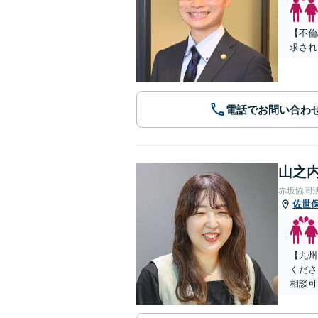
【不倫
求され
電話でお問い合わ
山之内
赤坂協同
佐世
【九州
くださ
相談可