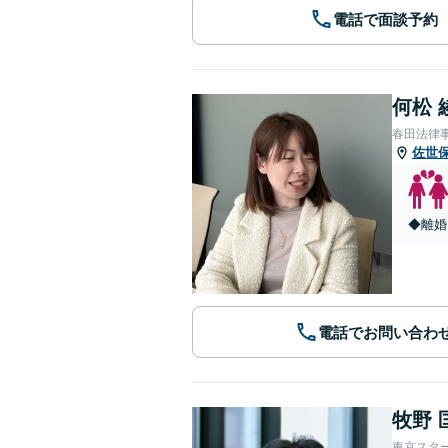
電話で面談予約
何松 
春田法律
佐世
◆離婚
電話でお問い合わ
牧野 
東京スタ