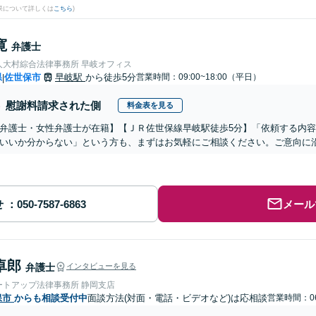
果について詳しくは
こちら
)
寛
弁護士
人大村綜合法律事務所 早岐オフィス
県
佐世保市
早岐駅
から徒歩5分
営業時間：09:00~18:00（平日）
|
慰謝料請求された側
料金表を見る
弁護士・女性弁護士が在籍】【ＪＲ佐世保線早岐駅徒歩5分】「依頼する内
いいか分からない」という方も、まずはお気軽にご相談ください。ご意向に
せ
メール
卓郎
弁護士
インタビューを見る
ートアップ法律事務所 静岡支店
保市
からも相談受付中
面談方法(対面・電話・ビデオなど)は応相談
営業時間：06