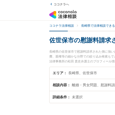
ココナラへ
ココナラ法律相談
長崎県で法律相談できる
佐世保市の慰謝料請求
長崎県の佐世保市で慰謝料請求された側に強い
費、親権等の細かな分野での絞り込み検索もで
法律事務所の松田 貴史弁護士のプロフィール
護士に相談したい』『慰謝料請求された側のト
相談予約したい』などでお困りの相談者さんに
エリア
長崎県、佐世保市
相談内容
離婚・男女問題、慰謝料請
詳細条件
未選択