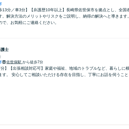
市
歩13分／車3分】【弁護歴10年以上】長崎県佐世保市を拠点とし、全国
す。解決方法のメリットやリスクをご説明し、納得の解決へと導きます
ので、お気軽にご連絡ください。
弁護士
所
市
佐世保駅
から徒歩7分
7分】【出張相談対応可】家庭や福祉、地域のトラブルなど、暮らしに
ます。 安心してご相談いただける存在を目指し、丁寧にお話を伺うこと