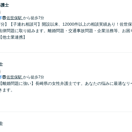
弁護士
所
市
佐世保駅
から徒歩7分
7分】【子連れ相談可】開設以来、12000件以上の相談実績あり！佐世
法律問題に取り組みます。離婚問題・交通事故問題・企業法務等、お困
【他士業連携】
士
所
市
佐世保駅
から徒歩7分
【離婚問題に強い】長崎県の女性弁護士です。あなたの悩みに最適なリ
きます。
士