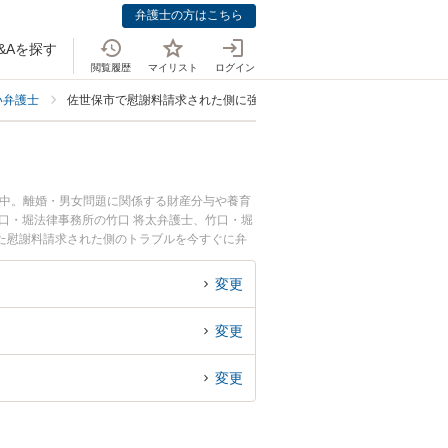
弁護士の方はこちら
&Aを探す
閲覧履歴
マイリスト
ログイン
い弁護士
佐世保市で慰謝料請求された側に強い弁護士
載中。離婚・男女問題に関係する財産分与や養育
口・堀法律事務所の竹口 将太弁護士、竹口・堀
た慰謝料請求された側のトラブルを今すぐに弁
された側を法律相談できる佐世保市内の弁護士に
変更
変更
変更