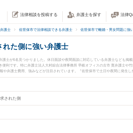
法律相談を投稿する
弁護士を探す
法律Q
弁護士
佐世保市で法律相談できる弁護士
佐世保市で離婚・男女問題に強
された側に強い弁護士
弁護士が6名見つかりました。休日面談や夜間面談に対応している弁護士なども掲
き便利です。特に弁護士法人大村綜合法律事務所 早岐オフィスの古市 寛弁護士や竹
情報や弁護士費用、強みなどが注目されています。『佐世保市で土日や夜間に発生し
ラブル解決の実績豊富な近くの弁護士を検索したい』『初回相談無料で慰謝料請求
おすすめです。
求された側