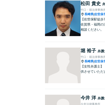
松田 貴史
竹口・堀法律事務
長崎県
佐世保
|
【佐世保駅徒歩
佐賀県・福岡の
相談ください。
堀 裕子
弁護
竹口・堀法律事務
長崎県
佐世保
|
【女性弁護士】
供させていただ
今井 洋
弁護
今井法律事務所