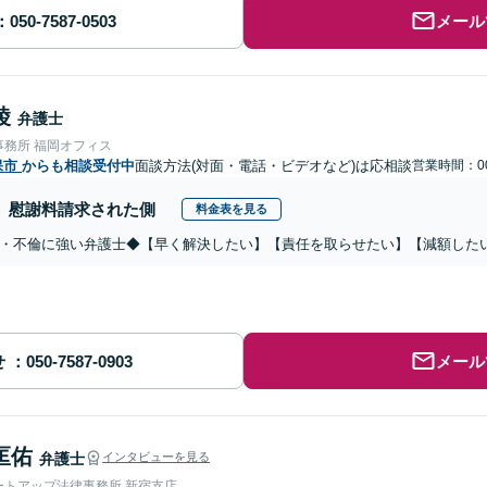
メール
綾
弁護士
事務所 福岡オフィス
保市
からも相談受付中
面談方法(対面・電話・ビデオなど)は応相談
営業時間：00
慰謝料請求された側
料金表を見る
・不倫に強い弁護士◆【早く解決したい】【責任を取らせたい】【減額した
せ
メール
匡佑
弁護士
インタビューを見る
ートアップ法律事務所 新宿支店