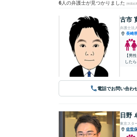
6
人の弁護士が見つかりました
(検索結
古市 
弁護士法
長崎
【男性
したら
電話でお問い合わ
日野 
東京スタ
佐世