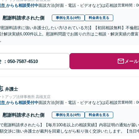
保市
からも相談受付中
面談方法(対面・電話・ビデオなど)は応相談
営業時間：06
慰謝料請求された側
事例を見る(4件)
料金表を見る
/慰謝料請求に強い弁護士(したい方/されている方)】【初回相談無料】不倫慰
計解決実績6,000件以上。慰謝料問題でお困りの方はご相談・解決実績の豊
。
せ
メール
志
弁護士
ートアップ法律事務所 高槻支店
保市
からも相談受付中
面談方法(対面・電話・ビデオなど)は応相談
営業時間：06
慰謝料請求された側
事例を見る(4件)
料金表を見る
で慰謝料請求されたら】【毎月100名以上の相談実績】内容証明の通知が届
額交渉に強い弁護士が裁判を回避しながら粘り強く交渉いたします。【当日中