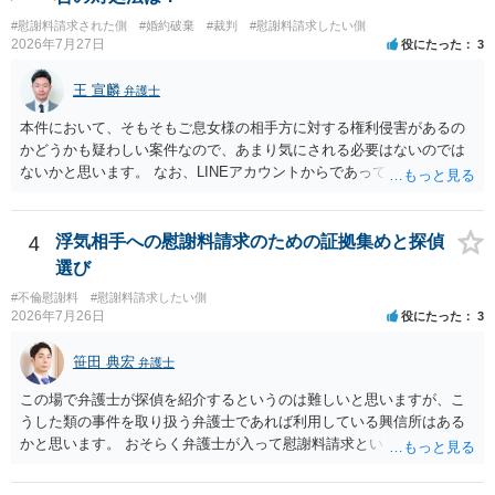
変わり得ます。依頼前に、交渉だけの場合、訴訟になった場合、回収
#慰謝料請求された側
#婚約破棄
#裁判
#慰謝料請求したい側
できなかった場合の費用を確認しておくとよいでしょう。 弁護士選び
2026年7月27日
役にたった
3
では、不貞慰謝料案件の経験が相応にあるか、費用体系が明確か、見
通しを過度に楽観的に言い過ぎないか、質問に具体的に答えてくれる
王 宣麟
弁護士
か、連絡方法（メール、電話、弁護士直接か事務局員を介するかな
ど）や対応スピードが合うかを確認するとよいと思います。いずれに
本件において、そもそもご息女様の相手方に対する権利侵害があるの
しましても、弁護士への相談・依頼にあたっては、証拠資料、夫と相
かどうかも疑わしい案件なので、あまり気にされる必要はないのでは
手方の関係、相手方の氏名・住所等、夫婦関係への影響、離婚予定の
ないかと思います。 なお、LINEアカウントからであっても、そこに紐
有無など事実関係をよく整理して相談されることをお勧めいたしま
づけられた電話番号の開示→携帯電話会社から氏名・住所が開示され
す。
るパターンはありえるものの、本件のような精神的損害が発生したと
明確にいえないような案件において開示がなされる可能性も低いので
4
浮気相手への慰謝料請求のための証拠集めと探偵
はないかと推察します。
選び
#不倫慰謝料
#慰謝料請求したい側
2026年7月26日
役にたった
3
笹田 典宏
弁護士
この場で弁護士が探偵を紹介するというのは難しいと思いますが、こ
うした類の事件を取り扱う弁護士であれば利用している興信所はある
かと思います。 おそらく弁護士が入って慰謝料請求という流れになる
かと思いますので、いずれにせよ一度法律相談に行かれることをお勧
めします。