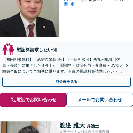
県
市
慰謝料請求したい側
【初回相談無料】【武雄温泉駅8分】【当日相談可】西九州地域（佐
賀・長崎）に根ざした弁護士が、慰謝料・財産分与・養育費・DVなど
離婚全般についてご相談に乗ります。不倫の慰謝料を請求したい・請
求されたなど、男女問題全般もお気軽にご相談ください。
料金表を見る
電話でお問い合わせ
メールでお問い合わせ
渡邉 雅大
弁護士
弁護士法人大村綜合法律事務所