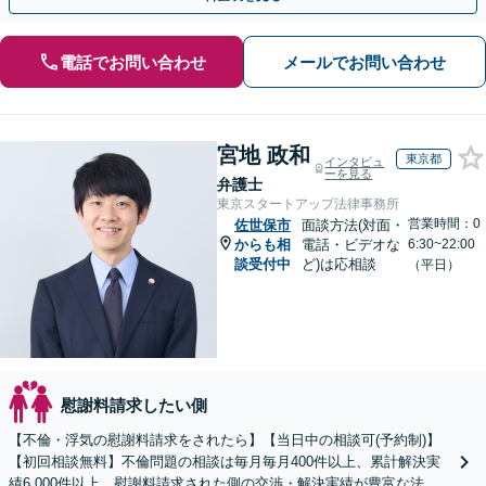
電話でお問い合わせ
メールでお問い合わせ
宮地 政和
東京都
インタビュ
ーを見る
弁護士
東京スタートアップ法律事務所
営業時間：0
佐世保市
面談方法(対面・
からも相
電話・ビデオな
6:30~22:00
談受付中
ど)は応相談
（平日）
慰謝料請求したい側
【不倫・浮気の慰謝料請求をされたら】【当日中の相談可(予約制)】
【初回相談無料】不倫問題の相談は毎月毎月400件以上、累計解決実
績6,000件以上。慰謝料請求された側の交渉・解決実績が豊富な法律