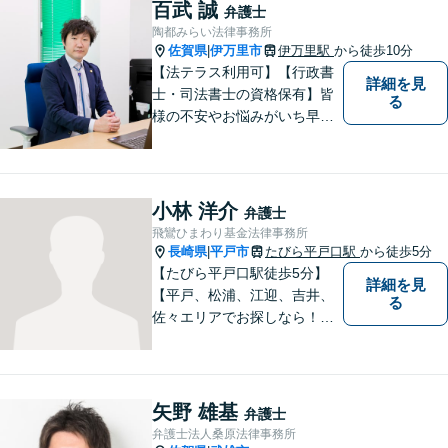
百武 誠
弁護士
陶都みらい法律事務所
佐賀県
伊万里市
伊万里駅
から徒歩10分
|
【法テラス利用可】【行政書
詳細を見
士・司法書士の資格保有】皆
る
様の不安やお悩みがいち早く
解決できるよう、これまでの
司法書士、行政書士の経験を
活かし、誠心誠意サポートい
たします。また、依頼者様が
小林 洋介
弁護士
お悩みを話しやすい環境作り
飛鸞ひまわり基金法律事務所
を心がけております。
長崎県
平戸市
たびら平戸口駅
から徒歩5分
|
【たびら平戸口駅徒歩5分】
詳細を見
【平戸、松浦、江迎、吉井、
る
佐々エリアでお探しなら！】
少人数体制で、皆様に手厚い
対応を心掛けています。リモ
ート相談／休日・夜間対応な
ど、相談しやすい環境完備◎
矢野 雄基
弁護士
地域の皆様のために活動する
弁護士法人桑原法律事務所