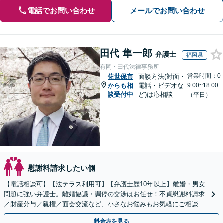
電話でお問い合わせ
メールでお問い合わせ
田代 隼一郎
弁護士
福岡県
有岡・田代法律事務所
営業時間：0
佐世保市
面談方法(対面・
からも相
電話・ビデオな
9:00~18:00
談受付中
ど)は応相談
（平日）
慰謝料請求したい側
【電話相談可】【法テラス利用可】【弁護士歴10年以上】離婚・男女
問題に強い弁護士。離婚協議・調停の交渉はお任せ！不貞慰謝料請求
／財産分与／親権／面会交流など、小さなお悩みもお気軽にご相談く
ださい【夜間・休日面談可】【完全個室】【赤坂駅1分】
料金表を見る