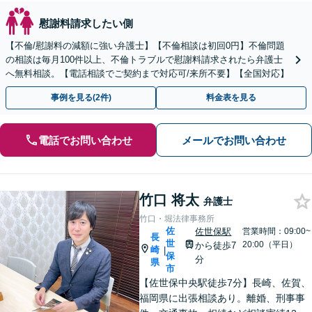
慰謝料請求したい側
【不倫/慰謝料の減額に強い弁護士】【不倫相談は初回0円】不倫問題
の相談は毎月100件以上、不倫トラブルで慰謝料請求されたら弁護士
へ無料相談。【電話相談でご契約まで対応可/来所不要】【全国対応】
事例を見る(2件)
料金表を見る
電話でお問い合わせ
メールでお問い合わせ
竹口 将太
弁護士
竹口・堀法律事務所
佐
佐世保駅
営業時間：09:00~
長
世
20:00（平日）
から徒歩7
崎
|
保
分
県
市
【佐世保中央駅徒歩7分】長崎、佐賀、
福岡県に出張相談あり。離婚、刑事事