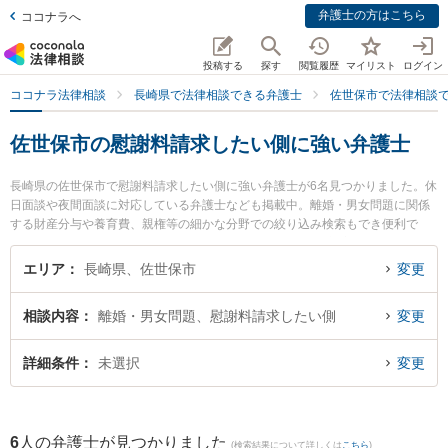
弁護士の方はこちら
ココナラへ
投稿する
探す
閲覧履歴
マイリスト
ログイン
ココナラ法律相談
長崎県で法律相談できる弁護士
佐世保市で法律相談
佐世保市の慰謝料請求したい側に強い弁護士
長崎県の佐世保市で慰謝料請求したい側に強い弁護士が6名見つかりました。休
日面談や夜間面談に対応している弁護士なども掲載中。離婚・男女問題に関係
する財産分与や養育費、親権等の細かな分野での絞り込み検索もでき便利で
す。特に弁護士法人大村綜合法律事務所 早岐オフィスの古市 寛弁護士や竹口・
堀法律事務所の竹口 将太弁護士、竹口・堀法律事務所の松田 貴史弁護士のプロ
エリア
長崎県、佐世保市
変更
フィール情報や弁護士費用、強みなどが注目されています。『佐世保市で土日
や夜間に発生した慰謝料請求したい側のトラブルを今すぐに弁護士に相談した
相談内容
離婚・男女問題、慰謝料請求したい側
変更
い』『慰謝料請求したい側のトラブル解決の実績豊富な近くの弁護士を検索し
たい』『初回相談無料で慰謝料請求したい側を法律相談できる佐世保市内の弁
護士に相談予約したい』などでお困りの相談者さんにおすすめです。
詳細条件
未選択
変更
6
人の弁護士が見つかりました
(検索結果について詳しくは
こちら
)