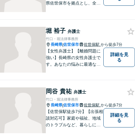
県佐世保市を拠点とし、全国
各地の法律問題に取り組んで
おります。解決方法のメリッ
トやリスクをご説明し、納得
の解決へと導きます。時間外
堀 裕子
弁護士
のご相談にも対応可能ですの
竹口・堀法律事務所
で、お気軽にご連絡くださ
長崎県
佐世保市
佐世保駅
から徒歩7分
|
い。
【女性弁護士】【離婚問題に
詳細を見
強い】長崎県の女性弁護士で
る
す。あなたの悩みに最適なリ
ーガルサービスを提供させて
いただきます。
岡谷 貴祐
弁護士
竹口・堀法律事務所
長崎県
佐世保市
佐世保駅
から徒歩7分
|
【佐世保駅徒歩7分】【出張相
詳細を見
談対応可】家庭や福祉、地域
る
のトラブルなど、暮らしに根
ざしたご相談を中心に取り組