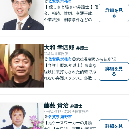
弁護士。【駐車場あり】
佐賀県
武雄市
|
【 優しさと強さの弁護士 】借
詳細を見
金、相続、離婚、交通事故、
る
企業法務、刑事事件などのご
相談を承っております。まず
はお気軽にご相談ください。
チーム体制による迅速で最適
なリーガルサービスを提供い
大和 幸四郎
弁護士
たします。
武雄法律事務所
佐賀県
武雄市
武雄温泉駅
から徒歩7分
|
【弁護士歴20年以上】豊富な
詳細を見
経験に裏打ちされた的確でぶ
る
れない弁護スタンス。多数の
著書・メディア出演あり。
【借金・債務整理】約2000件
の解決実績。【相続遺言】司
法書士などとも連携しワンス
藤藪 貴治
弁護士
トップで解決。難事件には他
ひぜん嬉野・芯鋭法律事務所
弁護士と協力も。元調停委
佐賀県
嬉野市
|
員。
【元ケースワーカーの弁護
詳細を見
士】【土日祝・夜間も相談可