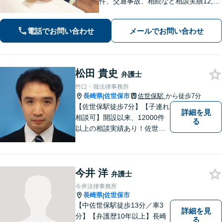
件、交通事故、相続など相談実績12,00
0件以上、メール問合せも可能です。
【まちの法律家】ぜひ、お気軽にご相
電話でお問い合わせ
メールでお問い合わせ
談ください。
松田 貴史
弁護士
竹口・堀法律事務所
長崎県
佐世保市
佐世保駅
から徒歩7分
|
【佐世保駅徒歩7分】【子連れ
詳細を見
相談可】開設以来、12000件
る
以上の相談実績あり！佐世保
市を中心に、長崎・佐賀県・
福岡の法律問題に取り組みま
す。離婚問題・交通事故問
今井 洋
題・企業法務等、お困りごと
弁護士
はなんでもご相談ください。
今井法律事務所
【他士業連携】
長崎県
佐世保市
|
【中佐世保駅徒歩13分／車3
詳細を見
分】【弁護歴10年以上】長崎
る