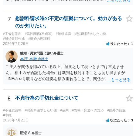
るものです（裏を返せば，証拠で認められる範囲でしか認めていない
ことを窺わせるものです。）。ですから，慰謝料請求を進めることで
よいと思います。 ただ．慰謝料額については，婚姻破綻に至っていな
7
慰謝料請求時の不定の証拠について。効力がある
いとして，この点を考慮されることになるかもしれません。 ②夫との
のか知りたい。
今後のことを考えて書いてもらうか否かを検討するのがよいと思いま
#不倫慰謝料
#異性関係(不貞等)
#離婚協議
#慰謝料請求したい側
す。今ある証拠以上のことを証明（証明力を強めることも含む）でき
#離婚書類作成
#離婚の慰謝料
るのであれば，前向きに検討を進めるという考え方でもよいでしょ
2026年7月29日
役にたった
1
う。慰謝料請求としては証拠として使えることが前提であり，その価
離婚・男女問題に強い弁護士
値と夫との関係との均衡のように思います。 ③行政書士に委任をして
本庄 卓磨
弁護士
いるのであれば，どのような内容の委任なのか不明ですが，その行政
書士との協議になると思います。請求するか，訴訟にするか，その点
ご主人が関係を認めている以上、証拠として弱いとまでは言えませ
の見極めや，相手方は性交類似行為は認めているのか，それさえも否
ん。 相手方が否認した場合には裁判を検討することもあり得ますが、
定しているのかによって，考え方・進め方は変わってくると思いま
LINEのやり取りなどの証拠を積み重ねることで、関係が認定される余
す。 ④性交類似行為を認めているにもかかわらず支払を拒否するので
地は十分にあります。 ただし、手元の証拠でどこまで認定できるかは
あれば，本人（行政書士でも同じだと思います。）への対応ではあま
個別の事情によりますので、お早めに弁護士に相談されることをおす
り変わらないように思います。減額で折り合えるなら本人様の交渉で
すめします。
8
不貞行為の手切れ金について
もよいように思いますが，ゼロかどうかの観点であれば，訴訟に進む
しかなくなるようにも思います。そうしますと，お近くの弁護士に相
#不倫慰謝料
#慰謝料請求したい側
#裁判
#恐喝・脅迫への対応
#婚外の妊娠
談して進めることを検討した方がよいようにも思います。
#中絶
2026年7月21日
役にたった
3
匿名A
弁護士