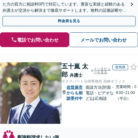
た方の双方に相談料0円で対応しています。豊富な実績と経験のある
弁護士が交渉から解決まで徹底サポートします。無料の証拠診断や着
手金の返還保証もありますので安心してご相談ください。
料金表を見る
電話でお問い合わせ
メールでお問い合わせ
五十嵐 太
群馬県
インタビュ
ーを見る
郎
弁護士
ネクスパート法律事務所 高崎オフィス
営業時間：0
佐世保市
面談方法(対面・
からも相
電話・ビデオな
9:00~21:00
談受付中
ど)は応相談
（平日）
慰謝料請求したい側