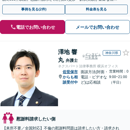
事務所です。
事例を見る(2件)
料金表を見る
電話でお問い合わせ
メールでお問い合わせ
澤地 響
神奈川県
インタビュ
ーを見る
丸
弁護士
ネクスパート法律事務所 横浜オフィス
営業時間：0
佐世保市
面談方法(対面・
からも相
電話・ビデオな
9:00~21:00
談受付中
ど)は応相談
（平日）
慰謝料請求したい側
【来所不要／全国対応】不倫の慰謝料問題は請求したい方・請求され