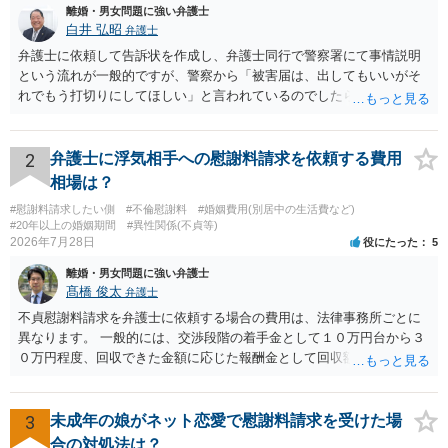
離婚・男女問題に強い弁護士
白井 弘昭
弁護士
弁護士に依頼して告訴状を作成し、弁護士同行で警察署にて事情説明
という流れが一般的ですが、警察から「被害届は、出してもいいがそ
れでもう打切りにしてほしい」と言われているのでしたら、あまり結
論は変わらないかもしれないですね。 所轄の警察を飛び越えて、直接
検察庁に訴えるのもありかもしれないですが、実際に捜査をするの
は、結局所轄だと思われますので、やはり結論は変わらないかもしれ
2
弁護士に浮気相手への慰謝料請求を依頼する費用
ないです。 一度、最寄りの「刑事に強い」とうたっている弁護士に相
相場は？
談してみてはいかがでしょうか。 以上、ご参考まで。
#慰謝料請求したい側
#不倫慰謝料
#婚姻費用(別居中の生活費など)
#20年以上の婚姻期間
#異性関係(不貞等)
2026年7月28日
役にたった
5
離婚・男女問題に強い弁護士
髙橋 俊太
弁護士
不貞慰謝料請求を弁護士に依頼する場合の費用は、法律事務所ごとに
異なります。 一般的には、交渉段階の着手金として１０万円台から３
０万円程度、回収できた金額に応じた報酬金として回収額の１０％か
ら２０％程度が設定されていることがあります。訴訟に移行する場合
には、追加着手金や日当、実費が発生することもあります。 もっと
も、証拠が十分にあるか、相手方の住所・勤務先が分かるか、慰謝料
3
未成年の娘がネット恋愛で慰謝料請求を受けた場
額、離婚の有無、交渉で終わるか訴訟まで見込むかによって、費用は
合の対処法は？