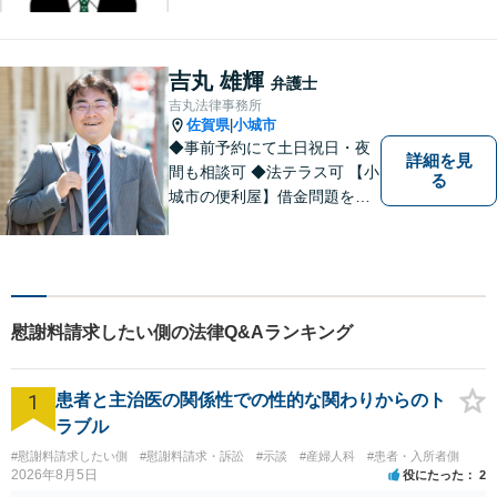
のお悩み、そして心に寄り添
い丁寧にサポートいたしま
す。どんな些細なことでも構
吉丸 雄輝
弁護士
いません。お気軽にご相談く
吉丸法律事務所
ださい【完全個室】
佐賀県
小城市
|
◆事前予約にて土日祝日・夜
詳細を見
間も相談可 ◆法テラス可 【小
る
城市の便利屋】借金問題を中
心に取り組んでおります。
慰謝料請求したい側の法律Q&Aランキング
1
患者と主治医の関係性での性的な関わりからのト
ラブル
#慰謝料請求したい側
#慰謝料請求・訴訟
#示談
#産婦人科
#患者・入所者側
2026年8月5日
役にたった
2