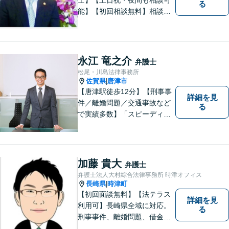
る
能】【初回相談無料】相談者
さまの声にしっかり耳を傾
け、解決まで丁寧にサポート
します。相続／離婚・男女問
題／交通事故／債務整理／労
永江 竜之介
弁護士
働問題など幅広く対応可能で
松尾・川島法律事務所
す。
佐賀県
唐津市
|
【唐津駅徒歩12分】【刑事事
詳細を見
件／離婚問題／交通事故など
る
で実績多数】「スピーディで
的確な判断」がモットーで
す。皆様に寄り添い、目線を
合わせながらどのような解決
が望ましいのかを共に考えま
加藤 貴大
弁護士
す。ぜひお気軽にご相談くだ
弁護士法人大村綜合法律事務所 時津オフィス
さい！【プライバシー完備】
長崎県
時津町
|
【初回面談無料】【法テラス
詳細を見
利用可】長崎県全域に対応。
る
刑事事件、離婚問題、借金・
債務整理など。ご依頼者さま