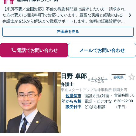
【来所不要／全国対応】不倫の慰謝料問題は請求したい方・請求され
た方の双方に相談料0円で対応しています。豊富な実績と経験のある
弁護士が交渉から解決まで徹底サポートします。無料の証拠診断や着
手金の返還保証もありますので安心してご相談ください。
料金表を見る
電話でお問い合わせ
メールでお問い合わせ
日野 卓郎
静岡県
インタビュ
ーを見る
弁護士
東京スタートアップ法律事務所 静岡支店
営業時間：0
佐世保市
面談方法(対面・
からも相
電話・ビデオな
6:30~22:00
談受付中
ど)は応相談
（平日）