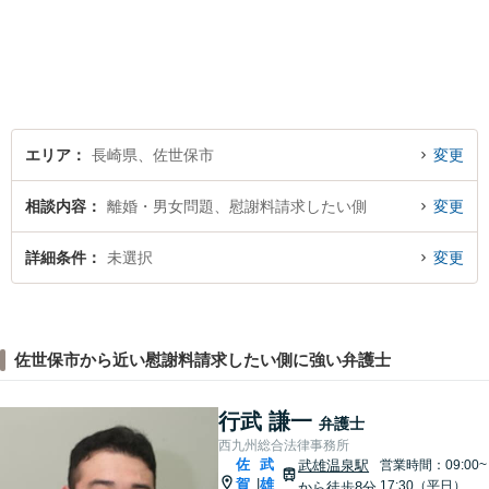
んでいます。 安心してご相談
いただける存在を目指し、丁
寧にお話を伺うことを大切に
しています。
エリア
長崎県、佐世保市
変更
相談内容
離婚・男女問題、慰謝料請求したい側
変更
詳細条件
未選択
変更
佐世保市から近い慰謝料請求したい側に強い弁護士
行武 謙一
弁護士
西九州総合法律事務所
佐
武
武雄温泉駅
営業時間：09:00~
賀
雄
|
17:30（平日）
から徒歩8分