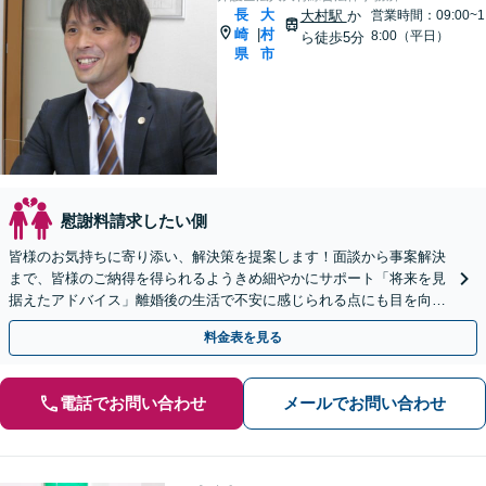
長
大
大村駅
か
営業時間：09:00~1
崎
村
|
8:00（平日）
ら徒歩5分
県
市
慰謝料請求したい側
皆様のお気持ちに寄り添い、解決策を提案します！面談から事案解決
まで、皆様のご納得を得られるようきめ細やかにサポート「将来を見
据えたアドバイス」離婚後の生活で不安に感じられる点にも目を向け
たサービスを提供します【完全個室】【子連れ相談可】
料金表を見る
電話でお問い合わせ
メールでお問い合わせ