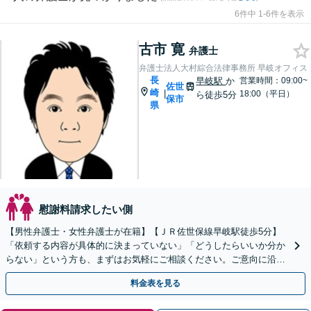
6件中 1-6件を表示
古市 寛
弁護士
弁護士法人大村綜合法律事務所 早岐オフィス
長
早岐駅
か
営業時間：09:00~
佐世
崎
|
18:00（平日）
ら徒歩5分
保市
県
慰謝料請求したい側
【男性弁護士・女性弁護士が在籍】【ＪＲ佐世保線早岐駅徒歩5分】
「依頼する内容が具体的に決まっていない」「どうしたらいいか分か
らない」という方も、まずはお気軽にご相談ください。ご意向に沿っ
た解決を目指します！
料金表を見る