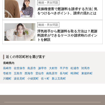
離婚・男女問題
貞操権侵害で慰謝料を請求する方法│気
をつけるべきポイント、請求の流れとは
離婚・男女問題
浮気相手から慰謝料を取る方法は？慰謝
料請求ができるケースや請求時のポイン
トを解説
近くの市区町村を選び直す
長崎県内
長崎市
佐世保市
島原市
諫早市
大村市
平戸市
松浦市
対馬市
壱岐市
五島市
西海市
雲仙市
南島原市
長与町
時津町
東彼杵町
川棚町
波佐見町
小値賀町
佐々町
新上五島町