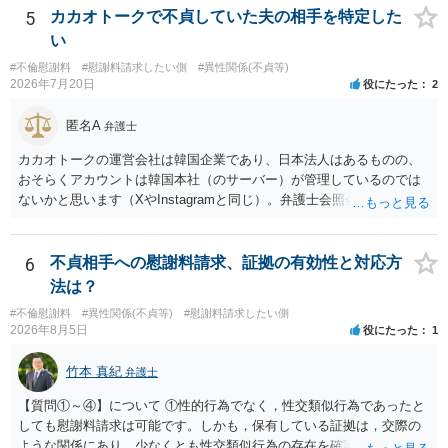
5
カカオトークで不貞していた夫の相手を特定した
い
#不倫慰謝料
#慰謝料請求したい側
#異性関係(不貞等)
2026年7月20日
役にたった
2
匿名A
弁護士
カカオトークの運営会社は韓国企業であり、日本法人はあるものの、
おそらくアカウントは韓国本社（のサーバー）が管理しているのでは
ないかと思います（XやInstagramと同じ）。弁護士会照会は日本法に
基づく制度であり、送付先は日本国内とするのが原則で、外国企業に
対する照会は基本的にできないと解されています（弁護士会によって
は例外的に認める扱いもありますが、かなり限定されているので一般
6
不貞相手への慰謝料請求、証拠の有効性と対応方
的ではないでしょう）。もし韓国本社がアカウント管理をしているな
法は？
ら、日本法人へ送っても「ウチでは管理していない」という回答にな
#不倫慰謝料
#異性関係(不貞等)
#慰謝料請求したい側
ります。 個人で直接他人のID情報の開示を求めても拒否されるでしょ
2026年8月5日
役にたった
1
う。
竹本 真紀
弁護士
【質問①～④】について ①性的行為でなく，性交類似行為であったと
しても慰謝料請求は可能です。しかも，保有している証拠は，交際の
ような関係にあり，少なくとも性交類似行為の存在を確実に証明でき