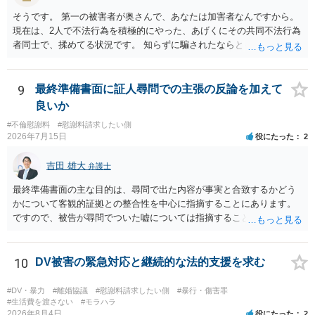
そうです。 第一の被害者が奥さんで、あなたは加害者なんですから。
現在は、2人で不法行為を積極的にやった、あげくにその共同不法行為
者同士で、揉めてる状況です。 知らずに騙されたならともか
く・・・。 それでも経緯を考えれば多少は、その男よりは同情できる
というだけですから。
9
最終準備書面に証人尋問での主張の反論を加えて
良いか
#不倫慰謝料
#慰謝料請求したい側
2026年7月15日
役にたった
2
吉田 雄大
弁護士
最終準備書面の主な目的は、尋問で出た内容が事実と合致するかどう
かについて客観的証拠との整合性を中心に指摘することにあります。
ですので、被告が尋問でついた嘘については指摘することが大切で
す。また、尋問でそれまで出てこなかった新しい話が出た場合でも、
事実でないとの指摘をすることも必要です。 これらの点について最終
準備書面で的確な指摘ができれば裁判所の理解も深まると思います
10
DV被害の緊急対応と継続的な法的支援を求む
が、和解のときに裁判所から開示された金額からさらに判決金額が増
えるかどうかは、裁判官の個性に依る点が大きいので、何ともいえま
#DV・暴力
#離婚協議
#慰謝料請求したい側
#暴行・傷害罪
せん。
#生活費を渡さない
#モラハラ
2026年8月4日
役にたった
2