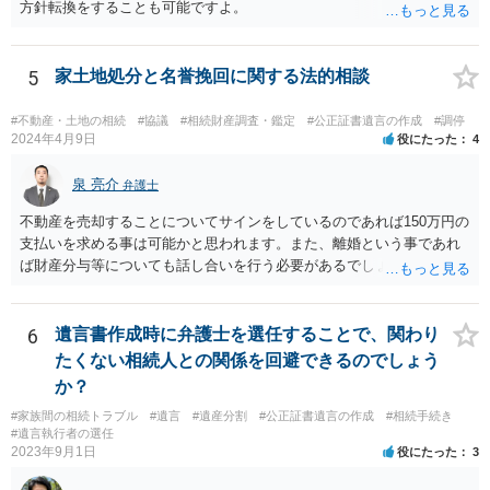
方針転換をすることも可能ですよ。
5
家土地処分と名誉挽回に関する法的相談
#不動産・土地の相続
#協議
#相続財産調査・鑑定
#公正証書遺言の作成
#調停
2024年4月9日
役にたった
4
泉 亮介
弁護士
不動産を売却することについてサインをしているのであれば150万円の
支払いを求める事は可能かと思われます。また、離婚という事であれ
ば財産分与等についても話し合いを行う必要があるでしょう。 細かい
事情をお伺いする必要もあるかと思われますので、一度お近くの弁護
士事務所へご相談されると良いでしょう。
6
遺言書作成時に弁護士を選任することで、関わり
たくない相続人との関係を回避できるのでしょう
か？
#家族間の相続トラブル
#遺言
#遺産分割
#公正証書遺言の作成
#相続手続き
#遺言執行者の選任
2023年9月1日
役にたった
3