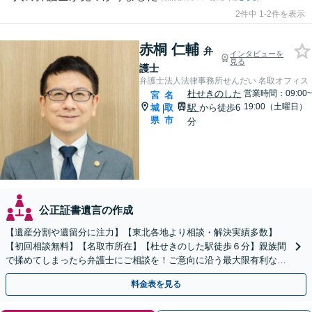
2件中 1-2件を表示
赤桐 仁輔
弁
インタビューを
見る
護士
弁護士法人法律事務所せんだい 名取オフィス
杜せきのした
営業時間：09:00~
宮
名
19:00（土曜日）
城
取
駅
から徒歩6
|
県
市
分
公正証書遺言の作成
【遺産分割や遺留分に注力】【東北各地より相談・解決実績多数】
【初回相談無料】【名取市所在】【杜せきのした駅徒歩６分】親族間
で揉めてしまったら弁護士にご相談を！ご意向に沿う最大限有利な解
決を目指します【土曜相談可】【駐車場完備】【完全個室】
料金表を見る