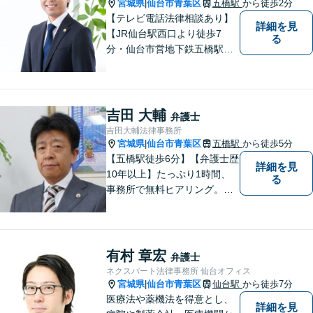
宮城県
仙台市青葉区
五橋駅
から徒歩2分
|
ださい。
【テレビ電話法律相談あり】
詳細を見
【JR仙台駅西口より徒歩7
る
分・仙台市営地下鉄五橋駅北4
出口より徒歩２分】 【初回相
談無料】【税理士法人併設】
【五橋本店・東京支店】【夜
間・土曜相談あり】【明るく
吉田 大輔
弁護士
キレイな完全個室相談室】
吉田大輔法律事務所
宮城県
仙台市青葉区
五橋駅
から徒歩5分
|
【五橋駅徒歩6分】【弁護士歴
詳細を見
10年以上】たっぷり1時間、
る
事務所で無料ヒアリング。気
になる費用も事務所でご説
明。離婚問題／遺産相続／交
通事故、多分野に対応。解決
の糸口を一緒に探すことを大
有村 章宏
弁護士
切にしています。
ネクスパート法律事務所 仙台オフィス
宮城県
仙台市青葉区
仙台駅
から徒歩7分
|
医療法や薬機法を得意とし、
詳細を見