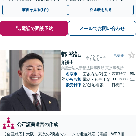
システムもお任せ【完全個室】【自衛隊前駅8分】
事例を見る(1件)
料金表を見る
電話で面談予約
メールでお問い合わせ
都 裕記
東京都
インタビュー
を見る
弁護士
弁護士法人新都法律事務所 東京事務所
営業時間：09:
名取市
面談方法(対面・
からも相
電話・ビデオな
00~19:00（土
談受付中
ど)は応相談
日祝日）
公正証書遺言の作成
【全国対応】大阪・東京の2拠点でチームで迅速対応【電話・WEB相