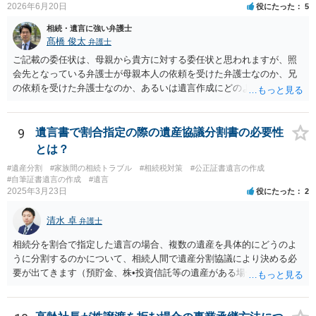
2026年6月20日
役にたった
5
相続・遺言に強い弁護士
髙橋 俊太
弁護士
ご記載の委任状は、母親から貴方に対する委任状と思われますが、照
会先となっている弁護士が母親本人の依頼を受けた弁護士なのか、兄
の依頼を受けた弁護士なのか、あるいは遺言作成にどのような立場で
関与しているのかによって、説明を求められる範囲は変わり得るもの
と思われます。 仮に、その弁護士が母親本人から依頼を受けているの
であれば、母親本人に対する報告義務が問題となります。母親が貴方
9
遺言書で割合指定の際の遺産協議分割書の必要性
に一任する旨を明確に伝えており、委任状の内容にも、弁護士との連
とは？
絡、進捗確認、公正証書遺言の作成有無や控えの確認等が含まれてい
#遺産分割
#家族間の相続トラブル
#相続税対策
#公正証書遺言の作成
るのであれば、貴方から進捗状況等の説明を求める余地はあります。
#自筆証書遺言の作成
#遺言
他方で、その弁護士が兄の依頼を受けた弁護士である場合には、兄の
2025年3月23日
役にたった
2
代理人という立場になりますので、貴方や母親に対して当然に進捗状
況を報告する義務があるとは限りません。また、親族間で利害対立が
清水 卓
弁護士
ある可能性がある場合、守秘義務や本人意思確認の観点から、委任状
があるとしても直ちに内容を開示しないこともあり得ます。 公正証書
相続分を割合で指定した遺言の場合、複数の遺産を具体的にどうのよ
遺言が作成済みである場合でも、生前にその存在や内容を誰に開示す
うに分割するのかについて、相続人間で遺産分割協議により決める必
るかは、基本的には遺言者本人の意思による問題です。まずは、母親
要が出てきます（預貯金、株•投資信託等の遺産がある場合に、どの遺
本人から弁護士に対し、「娘に進捗状況及び公正証書遺言の作成有
産についても相続分の割合で分けるのか、預貯金はある相続人に、株•
無・内容について説明してよい」旨を明確に伝えてもらい、委任状の
投資信託は他の相続人にというような分け方をするのか等について
写しを添付して、期限を区切って書面で回答を求めることが考えられ
は、相続人間で遺産分割協議により決める必要があります）。