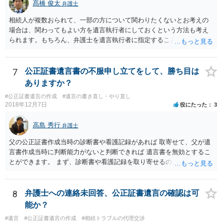
髙橋 俊太
弁護士
相続人が複数おられて、一部の方について関わりたくないとお考えの
場合は、関わってもよい方を遺言執行者にしておくという方法も考え
られます。もちろん、弁護士を遺言執行者に指定することもできます
が、（関わってもよい）相続人を遺言執行者に指定しておいて、その
方に再委任の権限を付与しておくという方法もあります。 一度、弁護
士に直接ご相談されることをお勧めいたします。
7
公正証書遺言書の不服申し立てをして、勝ち目は
ありますか？
#公正証書遺言の作成
#遺言の書き直し・やり直し
2018年12月7日
役にたった
3
高島 秀行
弁護士
父の公正証書作成当時の診断書や看護記録があれば 取寄せて、父が遺
言書作成当時に判断能力がないと判断できれば 遺言書を無効とするこ
とができます。 まず、診断書や看護記録を取り寄せるのが重要となり
ます。 ご自分で取り寄せるか、弁護士に取り寄せてもらうかしたらよ
いと思います。
8
弁護士への連絡未回答、公正証書遺言の確認は可
能か？
#遺言
#公正証書遺言の作成
#相続トラブルの代理交渉