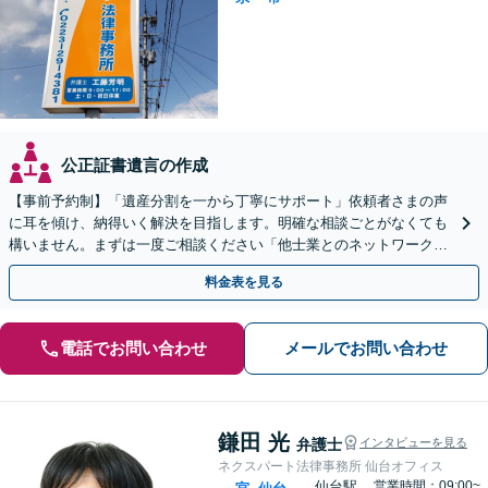
公正証書遺言の作成
【事前予約制】「遺産分割を一から丁寧にサポート」依頼者さまの声
に耳を傾け、納得いく解決を目指します。明確な相談ごとがなくても
構いません。まずは一度ご相談ください「他士業とのネットワークで
多角的にフォロー」【完全個室対応】
料金表を見る
電話でお問い合わせ
メールでお問い合わせ
鎌田 光
弁護士
インタビューを見る
ネクスパート法律事務所 仙台オフィス
仙台駅
営業時間：09:00~