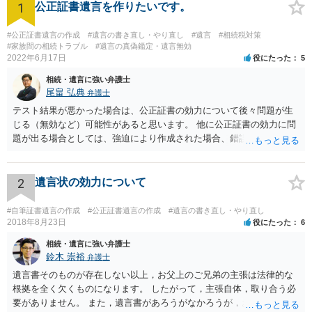
1
公正証書遺言を作りたいです。
#公正証書遺言の作成
#遺言の書き直し・やり直し
#遺言
#相続税対策
#家族間の相続トラブル
#遺言の真偽鑑定・遺言無効
2022年6月17日
役にたった
5
相続・遺言に強い弁護士
尾畠 弘典
弁護士
テスト結果が悪かった場合は、公正証書の効力について後々問題が生
じる（無効など）可能性があると思います。 他に公正証書の効力に問
題が出る場合としては、強迫により作成された場合、錯誤（勘違い）
の場合などがあります。 遺言の対象となる財産の多寡などにもよりま
すが、弁護士に作成を依頼する場合は、１０～数十万円程度になるケ
ースが多いと思います。 報酬体系は、弁護士ごとに異なりますので一
2
遺言状の効力について
律の基準はありません。
#自筆証書遺言の作成
#公正証書遺言の作成
#遺言の書き直し・やり直し
2018年8月23日
役にたった
6
相続・遺言に強い弁護士
鈴木 崇裕
弁護士
遺言書そのものが存在しない以上，お父上のご兄弟の主張は法律的な
根拠を全く欠くものになります。 したがって，主張自体，取り合う必
要がありません。 また，遺言書があろうがなかろうが，お父上のご兄