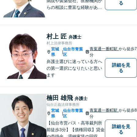
病院や製薬会社、医療機関か
る
らの相談に豊富な経験があり
ます。【初回相談無料】ご依
頼者様の声に真摯に耳を傾
け、「法律の能力」「コミュ
ニケーション力」「リサーチ
村上 匠
弁護士
力」をフルに用いて、真の救
村上法律事務所
済を目指します。【分割払い
青葉通一番町駅
から徒歩7
宮城
仙台市青葉
|
可】
県
区
分
弁護士選びに迷っている方へ
詳細を見
の第一選択になりたいと思い
る
ます
楠田 雄飛
弁護士
仙台正義法律事務所
青葉通一番町駅
から徒歩8
宮城
仙台市青葉
|
県
区
分
【仙台市営バス・高等裁判所
詳細を見
前徒歩3分】【債権回収】貸金
る
や売掛金、滞納家賃の回収な