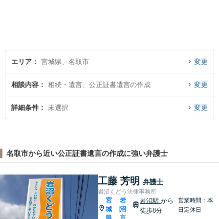
弁護士を見つけておきません
か？
エリア
宮城県、名取市
変更
相談内容
相続・遺言、公正証書遺言の作成
変更
詳細条件
未選択
変更
名取市から近い公正証書遺言の作成に強い弁護士
工藤 芳明
弁護士
岩沼くどう法律事務所
宮
岩
岩沼駅
から
営業時間：本
城
沼
|
日定休日
徒歩8分
県
市