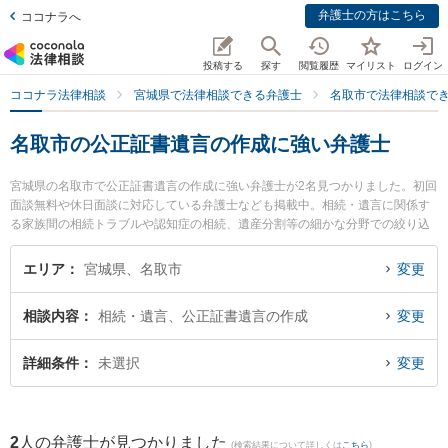
弁護士の方はこちら
ココナラへ
投稿する
探す
閲覧履歴
マイリスト
ログイン
ココナラ法律相談
宮城県で法律相談できる弁護士
名取市で法律相談で
名取市の公正証書遺言の作成に強い弁護士
宮城県の名取市で公正証書遺言の作成に強い弁護士が2名見つかりました。初回
面談無料や休日面談に対応している弁護士なども掲載中。相続・遺言に関係す
る家族間の相続トラブルや認知症の相続、遺産分割等の細かな分野での絞り込
み検索もでき便利です。特に弁護士法人法律事務所せんだい 名取オフィスの赤
桐 仁輔弁護士やしらとり法律事務所の白鳥 剛臣弁護士のプロフィール情報や弁
エリア
宮城県、名取市
変更
護士費用、強みなどが注目されています。『名取市で土日や夜間に発生した公
正証書遺言の作成のトラブルを今すぐに弁護士に相談したい』『公正証書遺言
相談内容
相続・遺言、公正証書遺言の作成
変更
の作成のトラブル解決の実績豊富な近くの弁護士を検索したい』『初回相談無
料で公正証書遺言の作成を法律相談できる名取市内の弁護士に相談予約した
い』などでお困りの相談者さんにおすすめです。
詳細条件
未選択
変更
2
人の弁護士が見つかりました
(検索結果について詳しくは
こちら
)