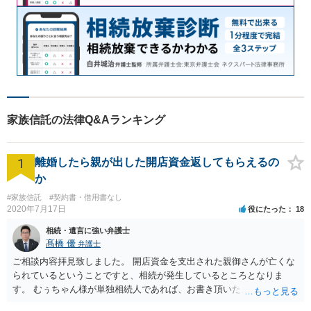
家族信託の法律Q&Aランキング
1
離婚したら親が出した開店資金返してもらえるの
か
#家族信託
#契約書・借用書なし
2020年7月17日
役にたった
18
相続・遺言に強い弁護士
髙橋 優
弁護士
ご相談内容拝見致しました。 開店資金を支出された親御さんが亡くな
られているということですと、相続が発生しているところとなりま
す。 むぅちゃん様が単独相続人であれば、お書き頂いたような方法で
ご主人に書面を書いてもらうことで対応は可能かと思います。 他にも