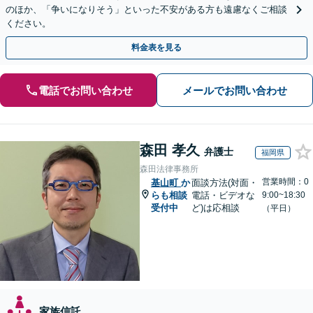
のほか、「争いになりそう」といった不安がある方も遠慮なくご相談
ください。
料金表を見る
電話でお問い合わせ
メールでお問い合わせ
森田 孝久
弁護士
福岡県
森田法律事務所
営業時間：0
基山町
か
面談方法(対面・
らも相談
電話・ビデオな
9:00~18:30
受付中
ど)は応相談
（平日）
家族信託