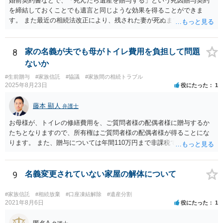
婚前契約書などで、「死んだら遺産を贈与する」という死因贈与契約
を締結しておくことでも遺言と同じような効果を得ることができま
す。 また最近の相続法改正により、残された妻が死ぬまで家に住み続
けられる権利として「配偶者居住権」という制度が設けられましたの
で、その制度を活用する方法も考えられます。 もし契約書の作成まで
視野に入れておられる場合は、お近くの弁護士、できれば相続に強い
8
家の名義が夫でも母がトイレ費用を負担して問題
弁護士にご相談なさるとよいでしょう。
ないか
#生前贈与
#家族信託
#協議
#家族間の相続トラブル
2025年8月23日
役にたった
1
藤本 顯人
弁護士
お母様が、トイレの修繕費用を、ご質問者様の配偶者様に贈与するか
たちとなりますので、所有権はご質問者様の配偶者様が得ることにな
ります。 また、贈与については年間110万円まで非課税であり、トイ
レの修繕費であればこの枠内に収まると思います。
9
名義変更されていない家屋の解体について
#家族信託
#相続放棄
#口座凍結解除
#遺産分割
2021年8月6日
役にたった
1