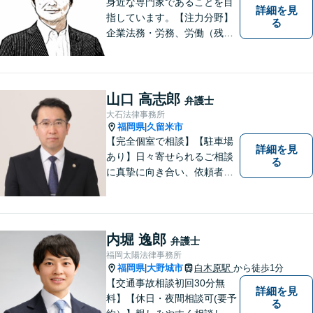
身近な専門家であることを目
詳細を見
指しています。【注力分野】
る
企業法務・労務、労働（残
業・解雇・労災）、刑事、家
事（離婚・相続・遺言・後
見）、借金整理等
山口 高志郎
弁護士
大石法律事務所
福岡県
久留米市
|
【完全個室で相談】【駐車場
詳細を見
あり】日々寄せられるご相談
る
に真摯に向き合い、依頼者の
皆様の力となることを心がけ
ています。 事業の成長を目指
す法人・個人の方々には、経
営課題の解決に向けた最適な
内堀 逸郎
弁護士
法的サポートを提供し、安定
福岡太陽法律事務所
した経営基盤の構築をお手伝
福岡県
大野城市
白木原駅
から徒歩1分
|
いいたします。
【交通事故相談初回30分無
詳細を見
料】【休日・夜間相談可(要予
る