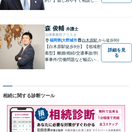
約）】親しみやすく相談しや
すい弁護士です。自慢のフッ
トワークで依頼者様のために
最善の努力を尽くします。
森 俊輔
弁護士
法律事務所アリスタ
福岡県
大野城市
白木原駅
から徒歩9分
|
【白木原駅徒歩9分】【地域密
詳細を見
着型】離婚/相続/交通事故/刑
る
事事件/労働問題など幅広い事
案に対応可能です。弁護士相
談が初めての方もお気軽にご
相談ください。1人1人に合わ
せたオーダーメイド対応を心
がけています。
相続に関する診断ツール