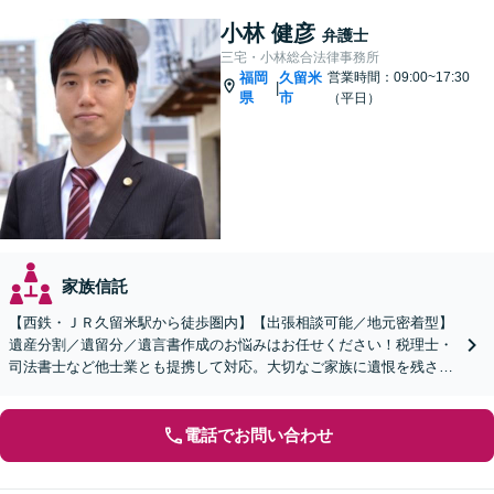
小林 健彦
弁護士
三宅・小林総合法律事務所
福岡
久留米
営業時間：09:00~17:30
|
県
市
（平日）
家族信託
【西鉄・ＪＲ久留米駅から徒歩圏内】【出張相談可能／地元密着型】
遺産分割／遺留分／遺言書作成のお悩みはお任せください！税理士・
司法書士など他士業とも提携して対応。大切なご家族に遺恨を残さな
いために、弁護士へ早めのご相談を。
電話でお問い合わせ