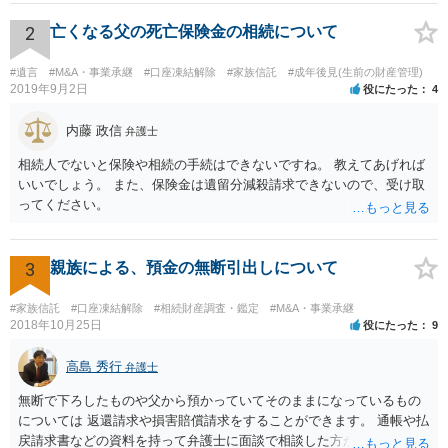
相続人おられるということであれば、他の相続人との協議が必要とな
るところです。 また、当該点とは別にご主人から貸付ではなく贈与で
2
亡くなる父の死亡保険金の相続について
あると主張される可能性がございます。 その場合には、貸付であるこ
とを伺わせる事情をどれだけ積み重ねることが出来るか、というとこ
#遺言
#M&A・事業承継
#口座凍結解除
#家族信託
#成年後見(生前の財産管理)
ろとなります。 返済の事実や、返済を約束するメール等です。 金額の
2019年9月2日
役にたった
4
大きさや状況を考えると、一つ一つの問題を解決し、万が一に備えて
おく方が宜しいかと思います。 緊急という訳ではないかと思います
内藤 政信
弁護士
が、事前準備が早い方が有効な手段が増える傾向にありますので、早
相続人でないと保険や相続の手続はできないですね。 教えてあげれば
目に弁護士を入れられることを御検討頂くと良いかと思います。
いいでしょう。 また、保険金は遺留分減殺請求できないので、受け取
ってください。
3
親族による、預金の無断引出しについて
#家族信託
#口座凍結解除
#相続財産調査・鑑定
#M&A・事業承継
2018年10月25日
役にたった
9
高島 秀行
弁護士
無断で下ろしたものや父から預かっていてそのままになっているもの
については 返還請求や損害賠償請求をすることができます。 通帳や払
戻請求書などの資料を持って弁護士に面談で相談した方がよいと思い