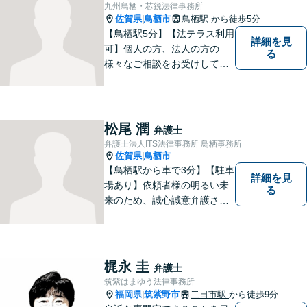
九州鳥栖・芯鋭法律事務所
佐賀県
鳥栖市
鳥栖駅
から徒歩5分
|
【鳥栖駅5分】【法テラス利用
詳細を見
可】個人の方、法人の方の
る
様々なご相談をお受けしてお
ります。依頼者様のお話をし
っかりお聞きし、お気持ちや
ご事情に沿った解決策をご提
案いたします。【債務整理・
松尾 潤
弁護士
残業代請求については初回面
弁護士法人ITS法律事務所 鳥栖事務所
談無料】【土日祝・夜間相談
佐賀県
鳥栖市
|
可】
【鳥栖駅から車で3分】【駐車
詳細を見
場あり】依頼者様の明るい未
る
来のため、誠心誠意弁護させ
ていただきます。弁護士とし
て、毅然とした対応を行いま
す。インターネット／刑事／
相続など、幅広い困りごとに
梶永 圭
弁護士
対応可能！【完全個室で対
筑紫はまゆう法律事務所
応】
福岡県
筑紫野市
二日市駅
から徒歩9分
|