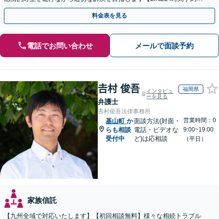
付可】【休日・夜間相談可】
料金表を見る
電話でお問い合わせ
メールで面談予約
𠮷村 俊吾
福岡県
インタビュ
ーを見る
弁護士
𠮷村俊吾法律事務所
営業時間：0
基山町
か
面談方法(対面・
らも相談
電話・ビデオな
9:00~19:00
受付中
ど)は応相談
（平日）
家族信託
【九州全域で対応いたします】【初回相談無料】様々な相続トラブル