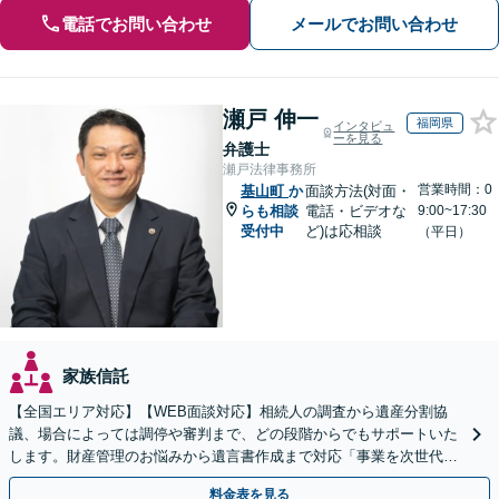
電話でお問い合わせ
メールでお問い合わせ
瀬戸 伸一
福岡県
インタビュ
ーを見る
弁護士
瀬戸法律事務所
営業時間：0
基山町
か
面談方法(対面・
らも相談
電話・ビデオな
9:00~17:30
受付中
ど)は応相談
（平日）
家族信託
【全国エリア対応】【WEB面談対応】相続人の調査から遺産分割協
議、場合によっては調停や審判まで、どの段階からでもサポートいた
します。財産管理のお悩みから遺言書作成まで対応「事業を次世代に
引き継ぐ安心の事業承継をサポート」【完全個室相談】
料金表を見る