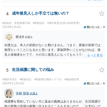
ます。
4
成年後見人しか手立ては無いの？
#認知症・意思疎通不能
#家族信託
#成年後見(生前の財産管理)
2023年1月4日
役にたった
3
匿名B
弁護士
弁護士は、本人の依頼がないと動けません。つまり、家族の依頼では
無理ということになるかと思います。家族間争いごとがなければ、後
見人候補者をたてて、その方に後見人になってもらう手続をすすめた
ほうが、今後もいろいろやりやすくなると思います。
5
生活保護に関しての悩み
#相続手続き
#家族信託
#家族間の相続トラブル
#相続税対策
2022年11月14日
役にたった
5
寺林 智栄
弁護士
保護費を受給していない方に返金の義務はありませんが、生活保護行
政の実務は現場の裁量に任されるところも大きいので、「お支払いで