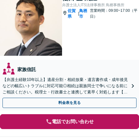
弁護士法人ITS法律事務所 鳥栖事務所
佐賀
鳥栖
営業時間：09:00~17:00（平
|
県
市
日）
家族信託
【弁護士経験10年以上】遺産分割・相続放棄・遺言書作成・成年後見
などの幅広いトラブルに対応可能◎相続は親族同士で争いになる前に
ご相談ください。税理士・行政書士と連携して素早く対処します【夜
間・休日の相談可能】【初回のご相談30分無料】
料金表を見る
電話でお問い合わせ