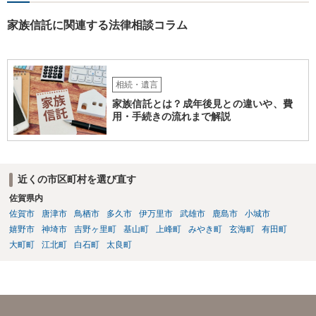
家族信託に関連する法律相談コラム
相続・遺言
家族信託とは？成年後見との違いや、費
用・手続きの流れまで解説
近くの市区町村を選び直す
佐賀県内
佐賀市
唐津市
鳥栖市
多久市
伊万里市
武雄市
鹿島市
小城市
嬉野市
神埼市
吉野ヶ里町
基山町
上峰町
みやき町
玄海町
有田町
大町町
江北町
白石町
太良町