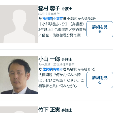
稲村 蓉子
弁護士
稲村法律事務所
福岡県
小郡市
小郡駅
から徒歩2分
|
【小郡駅徒歩2分】【弁護歴1
詳細を見
2年以上】労働問題／交通事故
る
／借金・債務整理分野で実績
多数！「その場しのぎではな
い、未来の生活を見越した解
決」がモットーです。皆様が
笑顔と元気を取り戻し、新た
小山 一郎
弁護士
な第一歩を踏み出せるよう、
九州鳥栖・芯鋭法律事務所
最大限尽力します。
佐賀県
鳥栖市
鳥栖駅
から徒歩5分
|
法律問題で何かお悩みの際
詳細を見
は，ぜひご相談ください。ご
る
相談者と共に悩みながら，い
い解決を目指したいと思って
おります
竹下 正実
弁護士