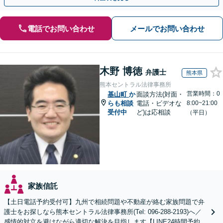
電話でお問い合わせ
メールでお問い合わせ
木野 博徳
弁護士
熊本県
熊本セントラル法律事務所
営業時間：0
基山町
か
面談方法(対面・
らも相談
電話・ビデオな
8:00~21:00
受付中
ど)は応相談
（平日）
家族信託
【土日電話予約受付可】九州で相続問題や不動産が絡む家族問題で弁
護士をお探しなら熊本セントラル法律事務所(Tel: 096-288-2193)へ／
感情的対立を避けながら適切な解決を目指します【LINE24時間予約受