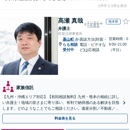
1件中 1-1件を表示
髙瀬 真哉
熊本県
インタビュ
ーを見る
弁護士
田迎法律事務所
営業時間：0
基山町
か
面談方法(対面・
らも相談
電話・ビデオな
9:00~21:00
受付中
ど)は応相談
（平日）
家族信託
【九州・沖縄エリア対応】【初回相談無料】九州・熊本の相続に詳し
い弁護士！地域の皆さまに寄り添い、有利で納得感のある解決を目指
します。どのようなことでもご相談ください。遺産分割／不動産／遺
言書／使い込み／寄与分／遺留分／相続放棄【完全個室】
料金表を見る