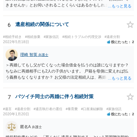
きませんか」とお伺いされることくらいはあるかもしれません。 通報
するかどうかは、あなたとお父さんの妹さんとの関係などを総合的に
考えてご判断いただくのが良いと思います。
6
遺産相続の関係について
#相続手続き
#相続放棄
#家族信託
#相続トラブルの代理交渉
#遺産分割
2022年5月18日
役にたった
2
理崎 智英
弁護士
＞再婚してもし父が亡くなった場合借金を払うのは誰になりますか？
ちなみに再婚相手にも2人の子供がいます。 戸籍を母側に変えれば払
う義務もなくなりますか？ お父様の法定相続人は、再婚相手とご相談
者様なので、お父様の借金はご相談者様も相続することになります。
戸籍がどこにあるのかは関係ありません。 ただし、お父様が亡くなっ
たことを知ってから３か月以内に家庭裁判所にて「相続放棄」の手続
7
バツイチ同士の再婚に伴う相続対策
をすれば、ご相談者様はお父様の借金は相続しません。
#遺言
#遺産分割
#遺言執行者の選任
#養育費
#口座凍結解除
#家族信託
2020年1月20日
役にたった
2
匿名A
弁護士