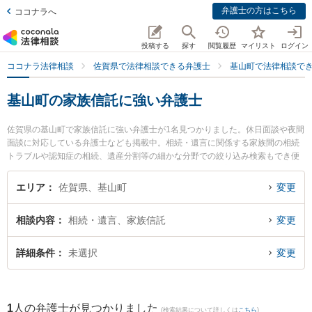
弁護士の方はこちら
ココナラへ
投稿する
探す
閲覧履歴
マイリスト
ログイン
ココナラ法律相談
佐賀県で法律相談できる弁護士
基山町で法律相談で
基山町の家族信託に強い弁護士
佐賀県の基山町で家族信託に強い弁護士が1名見つかりました。休日面談や夜間
面談に対応している弁護士なども掲載中。相続・遺言に関係する家族間の相続
トラブルや認知症の相続、遺産分割等の細かな分野での絞り込み検索もでき便
利です。特に筑紫野基山法律事務所の尾関 大雅弁護士のプロフィール情報や弁
護士費用、強みなどが注目されています。『基山町で土日や夜間に発生した家
エリア
佐賀県、基山町
変更
族信託のトラブルを今すぐに弁護士に相談したい』『家族信託のトラブル解決
の実績豊富な近くの弁護士を検索したい』『初回相談無料で家族信託を法律相
相談内容
相続・遺言、家族信託
変更
談できる基山町内の弁護士に相談予約したい』などでお困りの相談者さんにお
すすめです。
詳細条件
未選択
変更
1
人の弁護士が見つかりました
(検索結果について詳しくは
こちら
)