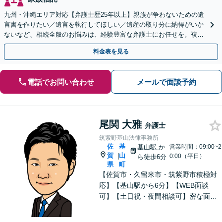
九州・沖縄エリア対応【弁護士歴25年以上】親族が争わないための遺
言書を作りたい／遺言を執行してほしい／遺産の取り分に納得がいか
ないなど、相続全般のお悩みは、経験豊富な弁護士にお任せを。複雑
な問題も粘り強く対応し、解決に導きます。
料金表を見る
電話でお問い合わせ
メールで面談予約
尾関 大雅
弁護士
筑紫野基山法律事務所
佐
基
基山駅
か
営業時間：09:00~2
賀
山
|
0:00（平日）
ら徒歩6分
県
町
【佐賀市・久留米市・筑紫野市積極対
応】【基山駅から6分】【WEB面談
可】【土日祝・夜間相談可】密な面談
とこまめな連絡を心がけ、きめ細やか
にサポート！依頼者様の想いを汲み取