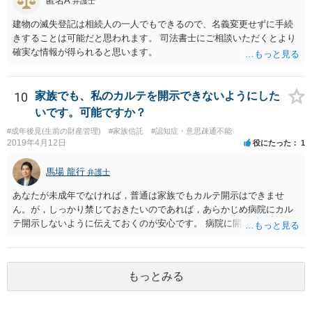
匿名A
弁護士
建物の滅失登記は相続人の一人でもできるので、名義変更せずに手続
きすることは可能だと思われます。 司法書士にご相談いただくとより
確実な情報が得られると思います。
10
家族でも、私のカルテを開示できないようにした
いです。可能ですか？
#成年後見(生前の財産管理)
#家族信託
#認知症・意思疎通不能
2019年4月12日
役にたった
1
馬場 龍行
弁護士
あなたが未成年でなければ，普通は家族でもカルテ開示はできませ
ん。が，しっかり禁じておきたいのであれば，あらかじめ病院にカル
テ開示しないように伝えておくのが安心です。 病院に開示しないよう
に伝える書面を作ることはできますが，それがなくても開示はされる
可能性は低いのでコストパフォーマンスとしてはどうかなという感じ
がします。
もっとみる