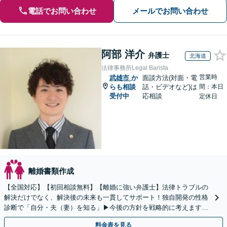
電話でお問い合わせ
メールでお問い合わせ
阿部 洋介
弁護士
北海道
法律事務所Legal Barista
営業時
武雄市
か
面談方法(対面・電
らも相談
話・ビデオなど)は
間：本日
受付中
応相談
定休日
離婚書類作成
【全国対応】【初回相談無料】【離婚に強い弁護士】法律トラブルの
解決だけでなく、解決後の未来も一貫してサポート！独自開発の性格
診断で「自分・夫（妻）を知る」▶︎今後の方針を戦略的に考えます！
【休日夜間／オンライン相談OK】
料金表を見る