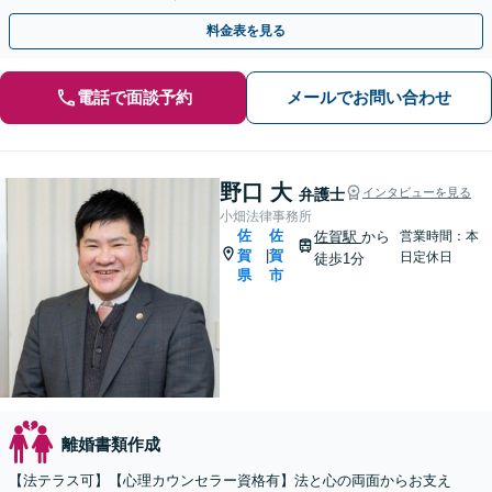
料金表を見る
電話で面談予約
メールでお問い合わせ
野口 大
弁護士
インタビューを見る
小畑法律事務所
佐
佐
佐賀駅
から
営業時間：本
賀
賀
|
日定休日
徒歩1分
県
市
離婚書類作成
【法テラス可】【心理カウンセラー資格有】法と心の両面からお支え