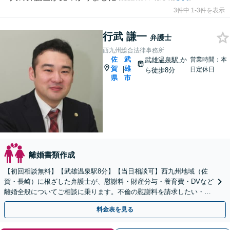
3件中 1-3件を表示
行武 謙一
弁護士
西九州総合法律事務所
佐
武
武雄温泉駅
か
営業時間：本
賀
雄
|
日定休日
ら徒歩8分
県
市
離婚書類作成
【初回相談無料】【武雄温泉駅8分】【当日相談可】西九州地域（佐
賀・長崎）に根ざした弁護士が、慰謝料・財産分与・養育費・DVなど
離婚全般についてご相談に乗ります。不倫の慰謝料を請求したい・請
求されたなど、男女問題全般もお気軽にご相談ください。
料金表を見る