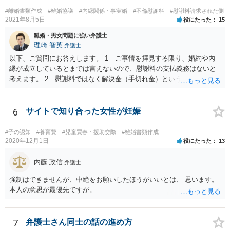
#離婚書類作成
#離婚協議
#内縁関係・事実婚
#不倫慰謝料
#慰謝料請求された側
2021年8月5日
役にたった
15
離婚・男女問題に強い弁護士
理崎 智英
弁護士
以下、ご質問にお答えします。 1 ご事情を拝見する限り、婚約や内
縁が成立しているとまでは言えないので、慰謝料の支払義務はないと
考えます。 2 慰謝料ではなく解決金（手切れ金）という名目で数十
万円支払えば良いと思います。 3 今後同じような請求をされないよ
うに合意書を取り交わす必要はあると思います。 4 合意書を取り交
わし、その中で精算条項（一切の債権債務のないことを確認する）を
6
サイトで知り合った女性が妊娠
設ければ、大丈夫です。
#子の認知
#養育費
#児童買春・援助交際
#離婚書類作成
2020年12月1日
役にたった
13
内藤 政信
弁護士
強制はできませんが、中絶をお願いしたほうがいいとは、 思います。
本人の意思が最優先ですが。
7
弁護士さん同士の話の進め方