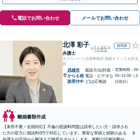
電話でお問い合わせ
メールでお問い合わせ
北澤 彩子
群馬県
インタビュ
ーを見る
弁護士
ネクスパート法律事務所 高崎オフィス太田支
部
営業時間：09:
武雄市
面談方法(対面・
からも相
電話・ビデオな
00~21:00（土
談受付中
ど)は応相談
日祝日）
離婚書類作成
【来所不要／全国対応】不倫の慰謝料問題は請求したい方・請求され
た方の双方に相談料0円で対応しています。豊富な実績と経験のある
弁護士が交渉から解決まで徹底サポートします。無料の証拠診断や着