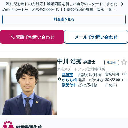
【乳幼児お連れの方対応】離婚問題を新しい自分のスタートにするた
めのサポートを【相談数3,000件以上】離婚原因の有無、親権、養育
費、財産分与、慰謝料請求【夜間・休日相談可】
料金表を見る
電話でお問い合わせ
メールでお問い合わせ
中川 浩秀
弁護士
東京都
東京スタートアップ法律事務所
営業時間：06:
武雄市
面談方法(対面・
からも相
電話・ビデオな
30~22:00（土
談受付中
ど)は応相談
日祝日）
離婚書類作成