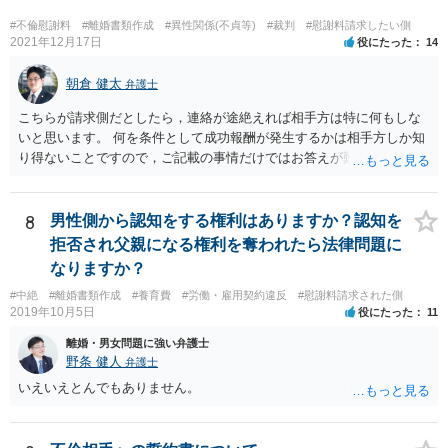
#不倫慰謝料
#離婚書類作成
#異性関係(不貞等)
#裁判
#慰謝料請求したい側
2021年12月17日
役にたった
14
朝倉 健太
弁護士
こちらが請求側だとしたら，連絡が途絶えれば相手方は特に何もしな
いと思います。 何を条件として成功報酬が発生するかは相手方しか知
り得ないことですので，ご記載の事情だけではお答えが難しいです。
一年以上あけた場合に委任契約が終了していることも，明確に終了さ
せずに続いていることも，いずれもあり得ると思います。個々の弁護
士の考え方によります。
8
男性側から認知をする権利はありますか？認知を
拒否され父親になる権利を奪われたら法律問題に
なりますか？
#中絶
#離婚書類作成
#養育費
#労働・雇用契約違反
#慰謝料請求された側
2019年10月5日
役にたった
11
離婚・男女問題に強い弁護士
野条 健人
弁護士
いえいえとんでもありません。