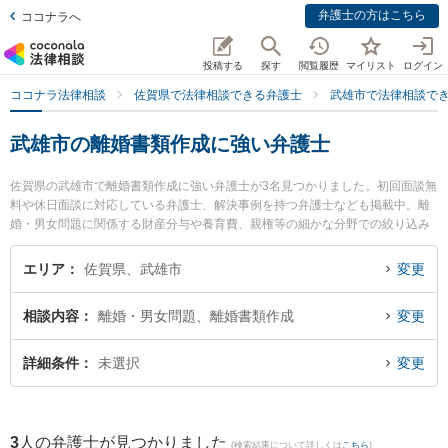
弁護士の方はこちら
ココナラへ
投稿する
探す
閲覧履歴
マイリスト
ログイン
ココナラ法律相談
佐賀県で法律相談できる弁護士
武雄市で法律相談で
武雄市の離婚書類作成に強い弁護士
佐賀県の武雄市で離婚書類作成に強い弁護士が3名見つかりました。初回面談無
料や休日面談に対応している弁護士、解決事例を持つ弁護士なども掲載中。離
婚・男女問題に関係する財産分与や養育費、親権等の細かな分野での絞り込み
検索もでき便利です。特に西九州総合法律事務所の行武 謙一弁護士や武雄法律
事務所の大和 幸四郎弁護士、弁護士法人桑原法律事務所の矢野 雄基弁護士のプ
エリア
佐賀県、武雄市
変更
ロフィール情報や弁護士費用、強みなどが注目されています。『武雄市で土日
や夜間に発生した離婚書類作成のトラブルを今すぐに弁護士に相談したい』
相談内容
離婚・男女問題、離婚書類作成
変更
『離婚書類作成のトラブル解決の実績豊富な近くの弁護士を検索したい』『初
回相談無料で離婚書類作成を法律相談できる武雄市内の弁護士に相談予約した
い』などでお困りの相談者さんにおすすめです。
詳細条件
未選択
変更
3
人の弁護士が見つかりました
(検索結果について詳しくは
こちら
)