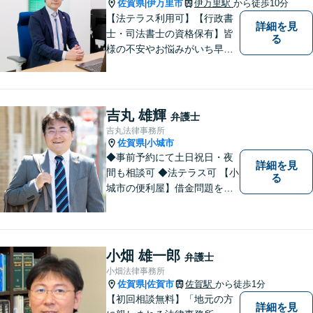
佐賀県
伊万里市
伊万里駅
から徒歩10分
|
【法テラス利用可】【行政書
詳細を見
士・司法書士の資格保有】皆
る
様の不安やお悩みがいち早く
解決できるよう、これまでの
司法書士、行政書士の経験を
活かし、誠心誠意サポートい
たします。また、依頼者様が
吉丸 雄輝
弁護士
お悩みを話しやすい環境作り
吉丸法律事務所
を心がけております。
佐賀県
小城市
|
◆事前予約にて土日祝日・夜
詳細を見
間も相談可 ◆法テラス可 【小
る
城市の便利屋】借金問題を中
心に取り組んでおります。
小畑 雄一郎
弁護士
小畑法律事務所
佐賀県
佐賀市
佐賀駅
から徒歩1分
|
【初回相談無料】「地元の方
詳細を見