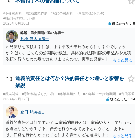
9
不倫相手への誓約書について
#不倫慰謝料
#離婚書類作成
#離婚の慰謝料
#異性関係(不貞等)
#慰謝料請求したい側
2026年6月26日
役にたった
8
離婚・男女問題に強い弁護士
髙橋 俊太
弁護士
＞見積りを依頼するには、まず相談の申込みからになるのでしょう
か？ はい、こちらの公開掲示板は、具体的な法律相談の申込みや見積
依頼を行うための場ではありませんので、実際に見積を確認されたい
場合には、個別に法律事務所又は弁護士宛てに、相談申込みや問い合
わせをしていただく必要があります。
10
道義的責任とは何か？法的責任との違いと影響を
解説
#親族関係
#慰謝料請求したい側
#離婚書類作成
#20年以上の婚姻期間
#音信不通
2024年2月17日
役にたった
14
倉田 勲
弁護士
道義的責任とは何ですか？ →道徳的責任とは、道徳や人として行うべ
き道理などから生じる、任務を行うべきであるということ、あるい
は、任務を行わなかったことによる責めなどを意味します。 道義的責