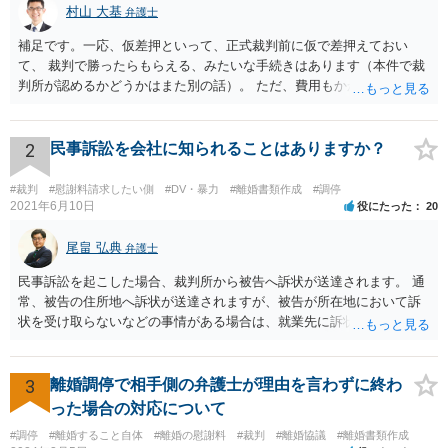
村山 大基
弁護士
補足です。一応、仮差押といって、正式裁判前に仮で差押えておい
て、 裁判で勝ったらもらえる、みたいな手続きはあります（本件で裁
判所が認めるかどうかはまた別の話）。 ただ、費用もかかりますし、
必ず本件で認められるとも限りませんので、現時点で仮差押を考える
のであれば、 面談相談に行って詳しく話を聞いてみましょう。
2
民事訴訟を会社に知られることはありますか？
#裁判
#慰謝料請求したい側
#DV・暴力
#離婚書類作成
#調停
2021年6月10日
役にたった
20
尾畠 弘典
弁護士
民事訴訟を起こした場合、裁判所から被告へ訴状が送達されます。 通
常、被告の住所地へ訴状が送達されますが、被告が所在地において訴
状を受け取らないなどの事情がある場合は、就業先に訴状が送達され
る可能性があります。 また、例えば就業先におけるわいせつ行為が問
題となっているケースや、目撃者として就業先の従業員がおり、目撃
者に証言してもらうことが必要になるケースなどでは、裁判の追行
3
離婚調停で相手側の弁護士が理由を言わずに終わ
上、就業先に協力を仰がなければならない場合や、就業先の従業員に
った場合の対応について
協力を仰がなければならない場合があります。 また、仮に訴訟におい
#調停
#離婚すること自体
#離婚の慰謝料
#裁判
#離婚協議
#離婚書類作成
ていくらかの賠償が認められたとして、被告がこれを任意に支払わな