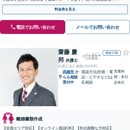
手金の返還保証もありますので安心してご相談ください。
料金表を見る
電話でお問い合わせ
メールでお問い合わせ
齋藤 慶
神奈川県
インタビュ
ーを見る
邦
弁護士
弁護士法人湘南LAGOON
営業時
武雄市
か
面談方法(対面・電
らも相談
話・ビデオなど)は
間：本日
受付中
応相談
定休日
離婚書類作成
【全国エリア対応】【オンライン面談OK】【外出困難な方対応】