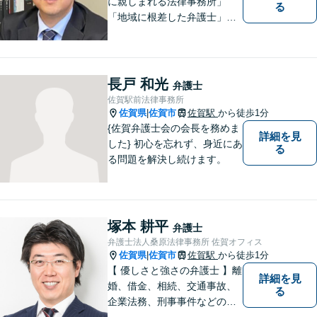
に親しまれる法律事務所」
る
「地域に根差した弁護士」を
目指して活動しております。
企業法務から、離婚や交通事
故、金銭トラブル、刑事事件
など幅広く対応しております
長戸 和光
弁護士
ので、まずはお気軽にご相談
佐賀駅前法律事務所
下さい。【JR佐賀駅1分】
佐賀県
佐賀市
佐賀駅
から徒歩1分
|
【子連れ相談可】
{佐賀弁護士会の会長を務めま
詳細を見
した} 初心を忘れず、身近にあ
る
る問題を解決し続けます。
塚本 耕平
弁護士
弁護士法人桑原法律事務所 佐賀オフィス
佐賀県
佐賀市
佐賀駅
から徒歩1分
|
【 優しさと強さの弁護士 】離
詳細を見
婚、借金、相続、交通事故、
る
企業法務、刑事事件などのご
相談を承っております。まず