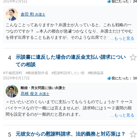
2024年2月5日
役にたった
24
い場合は、強制執行を申し立てることで債権の回収を図ることができ
ます。 例えば、被告の給料を差し押さえる場合には、裁判所から被告
倉田 勲
弁護士
の就業先に文書が送付されますので、訴訟が起こったことを事後的に
就業先が覚知することになります。 警察への被害届の提出というの
こんなことってありますか？弁護士が入っていると、これも戦略の一
は、必須ではありません。 ただ、当然ながら強制わいせつを行ったこ
つなのですか？ →本人の都合が急遽つかなくなり、弁護士だけでやむ
との証拠がなければ、民事訴訟で勝訴することはできません。
を得ず出席することもありますが、そのような出席できない理由がな
ければ一般的には本人と弁護士が同席して進めるのが通常であり、あ
えて弁護士だけで出席する戦略は聞いたことはありません。
4
示談書に違反した場合の違反金支払い請求につい
ての相談
#不倫慰謝料
#離婚書類作成
#慰謝料請求したい側
#離婚協議
2024年6月17日
役にたった
10
離婚・男女問題に強い弁護士
髙橋 俊太
弁護士
＞だいたいどのくらいまでに支払ってもらうものでしょうか？ ケース
バイケースなので一概には言えませんが、請求時には１〜２週間の期
間を設定するのが一般的だと思われます。
5
元彼女からの慰謝料請求、法的義務と対応策は？