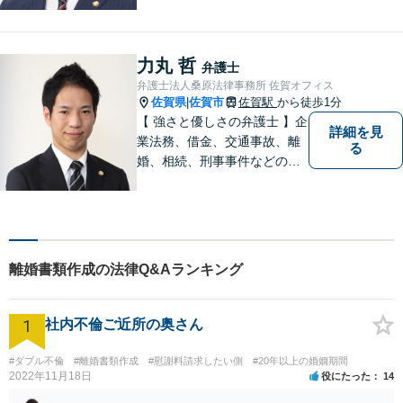
はお気軽にご相談ください。
チーム体制による迅速で最適
なリーガルサービスを提供い
力丸 哲
弁護士
たします。
弁護士法人桑原法律事務所 佐賀オフィス
佐賀県
佐賀市
佐賀駅
から徒歩1分
|
【 強さと優しさの弁護士 】企
詳細を見
業法務、借金、交通事故、離
る
婚、相続、刑事事件などのご
相談を承っております。まず
はお気軽にご相談ください。
チーム体制による迅速で最適
なリーガルサービスを提供い
たします。
離婚書類作成の法律Q&Aランキング
1
社内不倫ご近所の奥さん
#ダブル不倫
#離婚書類作成
#慰謝料請求したい側
#20年以上の婚姻期間
2022年11月18日
役にたった
14