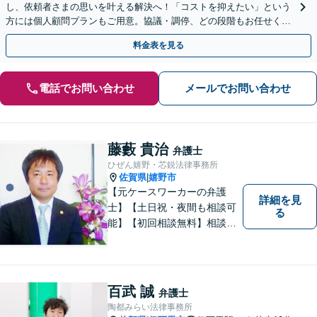
し、依頼者さまの思いを叶える解決へ！「コストを抑えたい」という
方には個人顧問プランもご用意。協議・調停、どの段階もお任せくだ
さい【初回相談無料】【佐賀駅1分】
料金表を見る
電話でお問い合わせ
メールでお問い合わせ
藤藪 貴治
弁護士
ひぜん嬉野・芯鋭法律事務所
佐賀県
嬉野市
|
【元ケースワーカーの弁護
詳細を見
士】【土日祝・夜間も相談可
る
能】【初回相談無料】相談者
さまの声にしっかり耳を傾
け、解決まで丁寧にサポート
します。相続／離婚・男女問
題／交通事故／債務整理／労
百武 誠
弁護士
働問題など幅広く対応可能で
陶都みらい法律事務所
す。