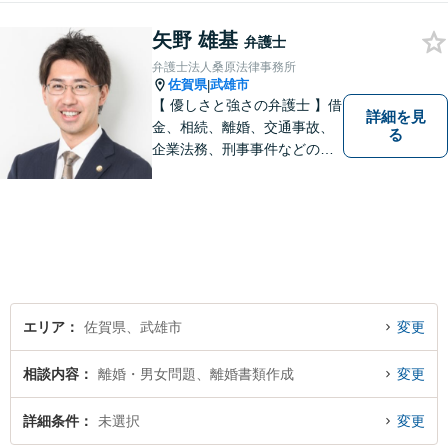
の解決実績。【相続遺言】司
矢野 雄基
法書士などとも連携しワンス
弁護士
トップで解決。難事件には他
弁護士法人桑原法律事務所
弁護士と協力も。元調停委
佐賀県
武雄市
|
員。
【 優しさと強さの弁護士 】借
詳細を見
金、相続、離婚、交通事故、
る
企業法務、刑事事件などのご
相談を承っております。まず
はお気軽にご相談ください。
チーム体制による迅速で最適
なリーガルサービスを提供い
たします。
エリア
佐賀県、武雄市
変更
相談内容
離婚・男女問題、離婚書類作成
変更
詳細条件
未選択
変更