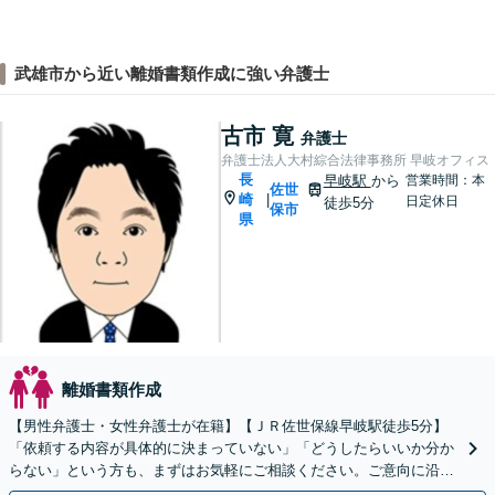
武雄市から近い離婚書類作成に強い弁護士
古市 寛
弁護士
弁護士法人大村綜合法律事務所 早岐オフィス
長
早岐駅
から
営業時間：本
佐世
崎
|
日定休日
徒歩5分
保市
県
離婚書類作成
【男性弁護士・女性弁護士が在籍】【ＪＲ佐世保線早岐駅徒歩5分】
「依頼する内容が具体的に決まっていない」「どうしたらいいか分か
らない」という方も、まずはお気軽にご相談ください。ご意向に沿っ
た解決を目指します！