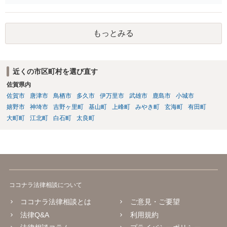
任では、倫理ないし道徳上の責任のため法的責任のような強制力や罰
則はありませんが、道義的責任を果たさないことで、他人からの信用
を無くす、不遇を受けるなどの一般的にはそのような事実上の不利益
もっとみる
が生じます。
近くの市区町村を選び直す
佐賀県内
佐賀市
唐津市
鳥栖市
多久市
伊万里市
武雄市
鹿島市
小城市
嬉野市
神埼市
吉野ヶ里町
基山町
上峰町
みやき町
玄海町
有田町
大町町
江北町
白石町
太良町
ココナラ法律相談について
ココナラ法律相談とは
ご意見・ご要望
法律Q&A
利用規約