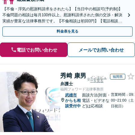
【不倫・浮気の慰謝料請求をされたら】【当日中の相談可(予約制)】
不倫問題の相談は毎月100件以上、慰謝料請求された側の交渉・解決
実績が豊富な法律事務所です。【不倫相談は初回0円】【電話相談で
ご契約まで対応可/来所不要】
料金表を見る
電話でお問い合わせ
メールでお問い合わせ
秀﨑 康男
福岡県
インタビュ
ーを見る
弁護士
福岡フォワード法律事務所
営業時間：09:
武雄市
面談方法(対面・
からも相
電話・ビデオな
00~21:00（土
談受付中
ど)は応相談
日祝日）