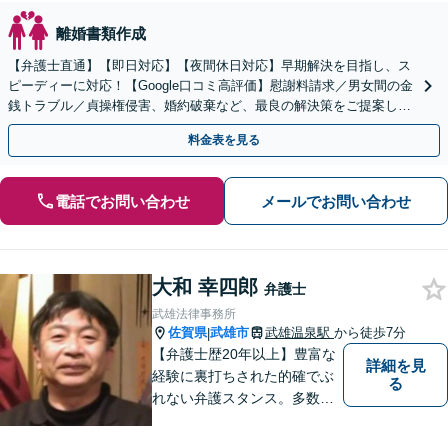
離婚書類作成
【弁護士直通】【即日対応】【夜間休日対応】早期解決を目指し、ス
ピーディーに対応！【Google口コミ高評価】慰謝料請求／男女間の金
銭トラブル／貞操権侵害、婚約破棄など、最良の解決策をご提案しま
す【リーズナブルな費用】【赤坂駅徒歩3分】
料金表を見る
電話でお問い合わせ
メールでお問い合わせ
大和 幸四郎
弁護士
武雄法律事務所
佐賀県
武雄市
武雄温泉駅
から徒歩7分
|
【弁護士歴20年以上】豊富な
詳細を見
経験に裏打ちされた的確でぶ
る
れない弁護スタンス。多数の
著書・メディア出演あり。
【借金・債務整理】約2000件