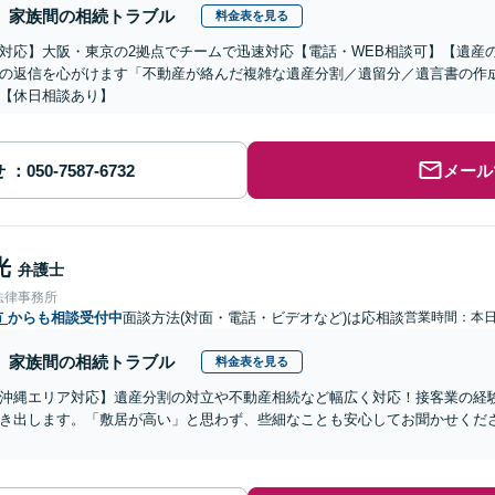
家族間の相続トラブル
料金表を見る
対応】大阪・東京の2拠点でチームで迅速対応【電話・WEB相談可】【遺産
の返信を心がけます「不動産が絡んだ複雑な遺産分割／遺留分／遺言書の作
【休日相談あり】
せ
メール
光
弁護士
法律事務所
市
からも相談受付中
面談方法(対面・電話・ビデオなど)は応相談
営業時間：本
家族間の相続トラブル
料金表を見る
沖縄エリア対応】遺産分割の対立や不動産相続など幅広く対応！接客業の経
き出します。「敷居が高い」と思わず、些細なことも安心してお聞かせくだ