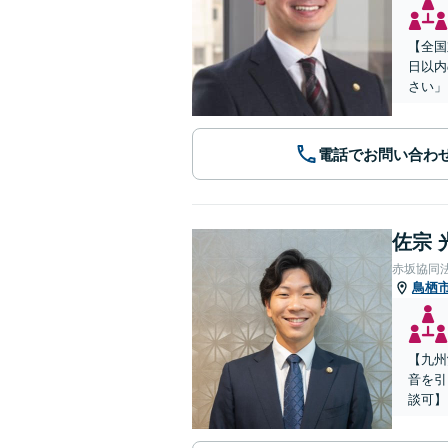
【全国
日以内
さい」
電話でお問い合わ
佐宗 
赤坂協同
鳥栖
【九州
音を引
談可】