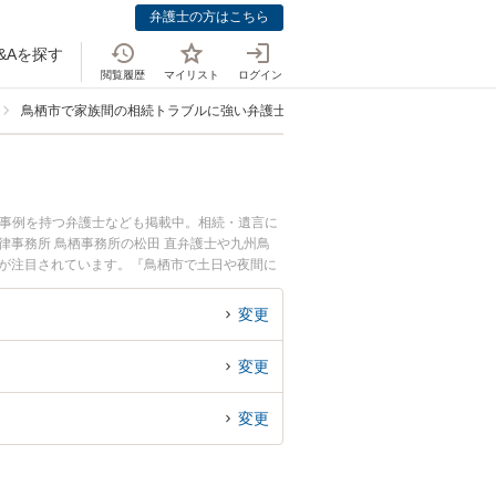
弁護士の方はこちら
&Aを探す
閲覧履歴
マイリスト
ログイン
鳥栖市で家族間の相続トラブルに強い弁護士
決事例を持つ弁護士なども掲載中。相続・遺言に
律事務所 鳥栖事務所の松田 直弁護士や九州鳥
どが注目されています。『鳥栖市で土日や夜間に
近くの弁護士を検索したい』『初回相談無料で家
変更
変更
変更