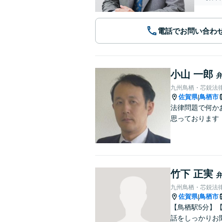
電話でお問い合わ
小山 一郎
九州鳥栖・芯鋭法
佐賀県
鳥栖市
|
法律問題で何か
思っております
竹下 正実
九州鳥栖・芯鋭法
佐賀県
鳥栖市
|
【鳥栖駅5分】
話をしっかりお