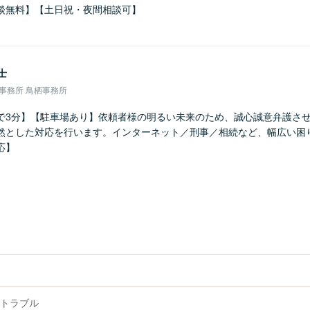
談無料】【土日祝・夜間相談可】
士
律事務所 鳥栖事務所
で3分】【駐車場あり】依頼者様の明るい未来のため、誠心誠意弁護さ
然とした対応を行います。インターネット／刑事／相続など、幅広い困
応】
トラブル