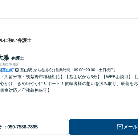
ルに強い弁護士
大雅
弁護士
山法律事務所
県
基山町
基山駅
から徒歩6分
営業時間：09:00~20:00（土日祝日）
|
・久留米市・筑紫野市積極対応】【基山駅から6分】【WEB面談可】
心がけ、きめ細やかにサポート！依頼者様の想いを汲み取り、最善を尽
個室対応／守秘義務厳守】
せ
メール