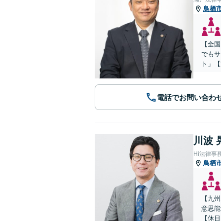
鳥栖
【全国
でもサ
ト」【
電話でお問い合わ
川波 
Hi法律事
鳥栖
【九州
意思能
【休日