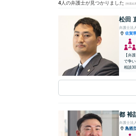
4
人の弁護士が見つかりました
(検索結
松田 
弁護士法人
佐賀
【弁護
で争い
相談3
都 裕
弁護士法
鳥栖