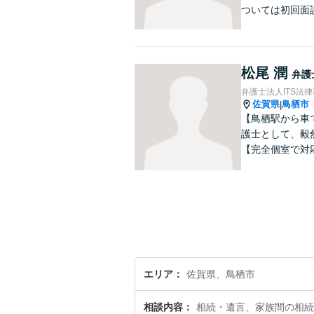
ついては初回面
松尾 潤
弁護
弁護士法人ITS法
佐賀県
鳥栖市
|
【鳥栖駅から車
護士として、毅
【完全個室で対
エリア
佐賀県、鳥栖市
相談内容
相続・遺言、家族間の相続