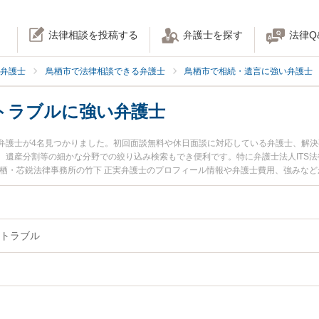
法律相談を投稿する
弁護士を探す
法律Q
弁護士
鳥栖市で法律相談できる弁護士
鳥栖市で相続・遺言に強い弁護士
トラブルに強い弁護士
弁護士が4名見つかりました。初回面談無料や休日面談に対応している弁護士、解
遺産分割等の細かな分野での絞り込み検索もでき便利です。特に弁護士法人ITS法
鳥栖・芯鋭法律事務所の竹下 正実弁護士のプロフィール情報や弁護士費用、強みな
すぐに弁護士に相談したい』『家族間の相続トラブルのトラブル解決の実績豊富な
の弁護士に相談予約したい』などでお困りの相談者さんにおすすめです。
トラブル