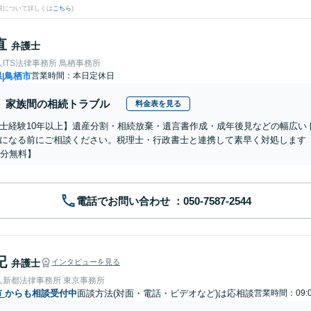
果について詳しくは
こちら
)
直
弁護士
ITS法律事務所 鳥栖事務所
県
鳥栖市
営業時間：本日定休日
|
家族間の相続トラブル
料金表を見る
士経験10年以上】遺産分割・相続放棄・遺言書作成・成年後見などの幅広い
になる前にご相談ください。税理士・行政書士と連携して素早く対処します
0分無料】
電話でお問い合わせ
記
弁護士
インタビューを見る
人新都法律事務所 東京事務所
市
からも相談受付中
面談方法(対面・電話・ビデオなど)は応相談
営業時間：09: