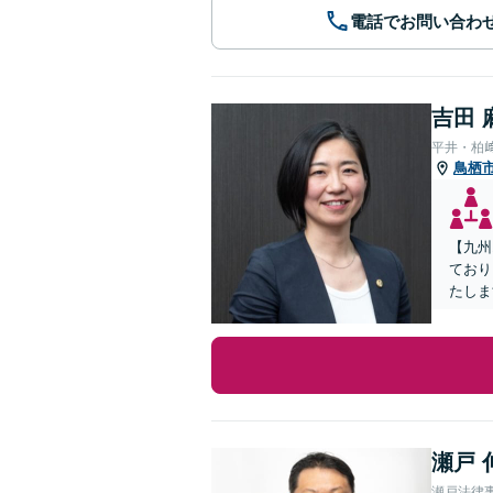
電話でお問い合わ
吉田 
平井・柏
鳥栖
【九州
ており
たしま
瀬戸 
瀬戸法律