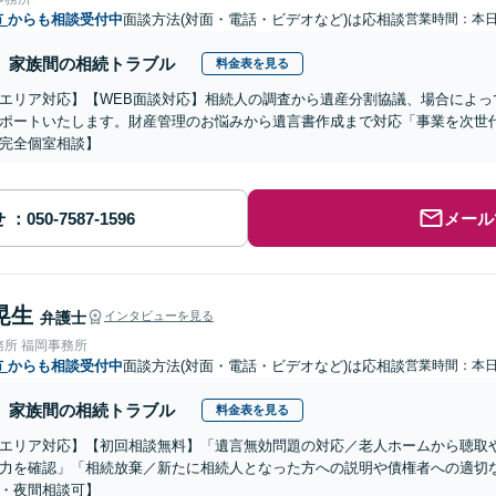
市
からも相談受付中
面談方法(対面・電話・ビデオなど)は応相談
営業時間：本
家族間の相続トラブル
料金表を見る
エリア対応】【WEB面談対応】相続人の調査から遺産分割協議、場合によっ
ポートいたします。財産管理のお悩みから遺言書作成まで対応「事業を次世
完全個室相談】
せ
メール
晃生
弁護士
インタビューを見る
務所 福岡事務所
市
からも相談受付中
面談方法(対面・電話・ビデオなど)は応相談
営業時間：本
家族間の相続トラブル
料金表を見る
エリア対応】【初回相談無料】「遺言無効問題の対応／老人ホームから聴取
力を確認」「相続放棄／新たに相続人となった方への説明や債権者への適切
・夜間相談可】