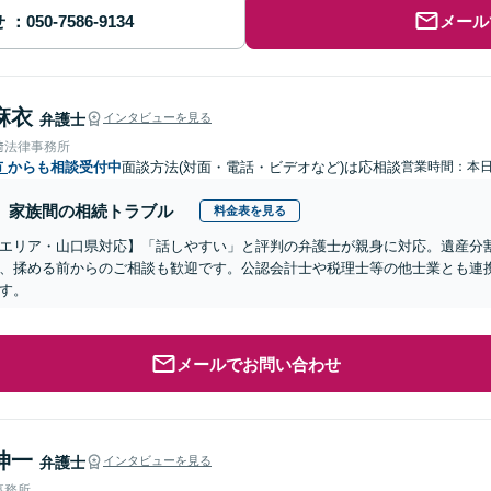
せ
メール
麻衣
弁護士
インタビューを見る
﨑法律事務所
市
からも相談受付中
面談方法(対面・電話・ビデオなど)は応相談
営業時間：本
家族間の相続トラブル
料金表を見る
エリア・山口県対応】「話しやすい」と評判の弁護士が親身に対応。遺産分
、揉める前からのご相談も歓迎です。公認会計士や税理士等の他士業とも連
す。
メールでお問い合わせ
伸一
弁護士
インタビューを見る
事務所