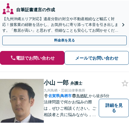
自筆証書遺言の作成
【九州沖縄エリア対応】遺産分割の対立や不動産相続など幅広く対
応！接客業の経験を活かし、お気持ちに寄り添って本音を引き出しま
す。「敷居が高い」と思わず、些細なことも安心してお聞かせくださ
い【初回相談無料】【夜間・休日相談可】
料金表を見る
電話でお問い合わせ
メールでお問い合わせ
小山 一郎
弁護士
九州鳥栖・芯鋭法律事務所
佐賀県
鳥栖市
鳥栖駅
から徒歩5分
|
法律問題で何かお悩みの際
詳細を見
は，ぜひご相談ください。ご
る
相談者と共に悩みながら，い
い解決を目指したいと思って
おります