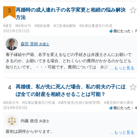
ご回答にもありますが， 代理人弁護士をたてて，その弁護士から相手
方に対して， ・相続に関する主張は法的根拠がなく，一切応じないこ
3
再婚時の成人連れ子の名字変更と相続の悩み解決
と ・今後一切の連絡をしてこないでほしいこと ・連絡を継続してくる
方法
ようであれば警察への通報や法的措置も辞さないこと などを記載した
#遺言
#財産分与
#相続放棄
#口座凍結解除
#自筆証書遺言の作成
書面を発送してもらうことがよろしいように思います。
2021年2月21日
役にたった
7
森田 英樹
弁護士
養子縁組や戸籍、名字を変えるなどの手続きは弁護士さんにお願いで
きるのか、お願いできる場合、どれくらいの費用がかかるのかなども
知りたいです。 ・・・可能です。費用については 弁護士と直接面談
の上 内容を確認し 協議の上個別に契約によって決まることになっ
ています。 やはり、成人した子のことまでごちゃごちゃ考えず、自分
の事だけ考えるべきなのでしょうか ・・・お子さんの事をまで含め良
4
再婚後、私が先に死んだ場合、私の前夫の子にほ
い解決案があればお悩みになるのは当然と言えば当然のことです。 彼
ぼ全ての財産を相続させることは可能？
と親子関係を結びたいと思っているが、名字は変えたくない・・・養
#財産分与
#自筆証書遺言の作成
#成年後見(生前の財産管理)
#遺言執行者の選任
子縁組の必要があり 氏も変更することになります。 しかし 彼は成人
2019年9月3日
役にたった
4
しているとは言え、自分の子と私の連れ子、全て平等にしたいと希
望。もちろん私もそうできればと思います。 ・・・婚姻前の契約 あ
内藤 政信
弁護士
るいは 遺言書などで その意思を実現する方法はあります。 弁護
士に相談してみてください。
最初は調停からやります。