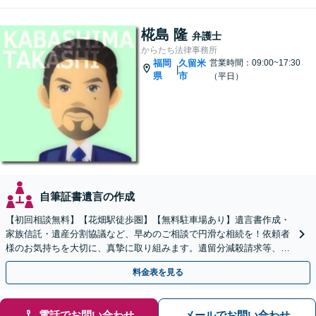
椛島 隆
弁護士
からたち法律事務所
福岡
久留米
営業時間：09:00~17:30
|
県
市
（平日）
自筆証書遺言の作成
【初回相談無料】【花畑駅徒歩圏】【無料駐車場あり】遺言書作成・
家族信託・遺産分割協議など、早めのご相談で円滑な相続を！依頼者
様のお気持ちを大切に、真摯に取り組みます。遺留分減殺請求等、揉
めた場合も親身になって対応致します。
料金表を見る
電話でお問い合わせ
メールでお問い合わせ