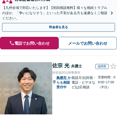
【九州全域で対応いたします】【初回相談無料】様々な相続トラブル
のほか、「争いになりそう」といった不安がある方も遠慮なくご相談
ください。
料金表を見る
電話でお問い合わせ
メールでお問い合わせ
佐宗 光
弁護士
福岡県
赤坂協同法律事務所
営業時間：0
鳥栖市
か
面談方法(対面・
らも相談
電話・ビデオな
9:00~17:00
受付中
ど)は応相談
（平日）