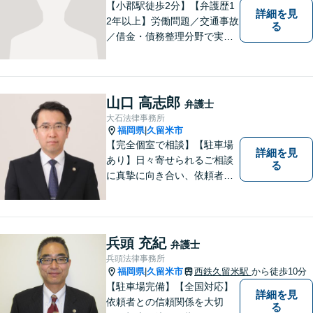
【小郡駅徒歩2分】【弁護歴1
詳細を見
2年以上】労働問題／交通事故
る
／借金・債務整理分野で実績
多数！「その場しのぎではな
い、未来の生活を見越した解
決」がモットーです。皆様が
笑顔と元気を取り戻し、新た
山口 高志郎
弁護士
な第一歩を踏み出せるよう、
大石法律事務所
最大限尽力します。
福岡県
久留米市
|
【完全個室で相談】【駐車場
詳細を見
あり】日々寄せられるご相談
る
に真摯に向き合い、依頼者の
皆様の力となることを心がけ
ています。 事業の成長を目指
す法人・個人の方々には、経
営課題の解決に向けた最適な
兵頭 充紀
弁護士
法的サポートを提供し、安定
兵頭法律事務所
した経営基盤の構築をお手伝
福岡県
久留米市
西鉄久留米駅
から徒歩10分
|
いいたします。
【駐車場完備】【全国対応】
詳細を見
依頼者との信頼関係を大切
る