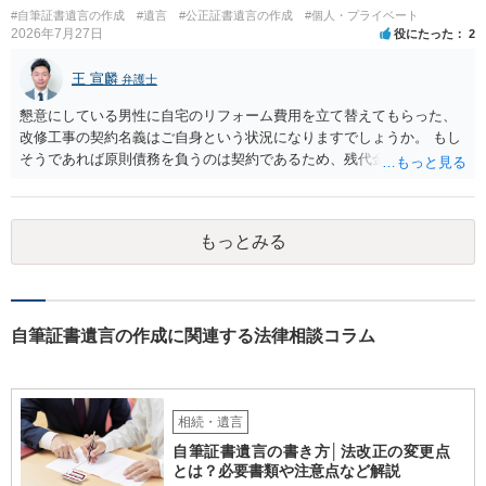
#自筆証書遺言の作成
#遺言
#公正証書遺言の作成
#個人・プライベート
2026年7月27日
役にたった
2
王 宣麟
弁護士
懇意にしている男性に自宅のリフォーム費用を立て替えてもらった、
改修工事の契約名義はご自身という状況になりますでしょうか。 もし
そうであれば原則債務を負うのは契約であるため、残代金を捻出して
もらうよう約束した男性に支払いをお願いするしかないように思われ
ます。 入籍した場合でも、原則契約者が単独で全ての債務を負うこと
には変わりがありません。 なかなか対応に難しい案件であり、公開の
もっとみる
場でアドバイスを行うのも限界があるように思われますので、資料等
を持参のうえ個別に弁護士に相談されることをお勧めします。
自筆証書遺言の作成に関連する法律相談コラム
相続・遺言
自筆証書遺言の書き方│法改正の変更点
とは？必要書類や注意点など解説