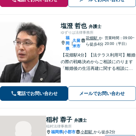
塩澄 哲也
弁護士
ゆずりは法律事務所
福
花畑駅
か
営業時間：09:00~
久留
岡
|
20:00（平日）
ら徒歩4分
米市
県
【花畑駅4分】【法テラス利用可】離婚
の際の戦略決めからご相談にのります
「離婚後の生活再建に関する相談に対
応」「不動産オーナー・管理会社さま
からのご相談に対応／滞納家賃の回収
や立ち退き・明け渡しなどの賃貸トラ
電話でお問い合わせ
メールでお問い合わせ
ブル」【顧問契約可】
稲村 蓉子
弁護士
稲村法律事務所
福岡県
小郡市
小郡駅
から徒歩2分
|