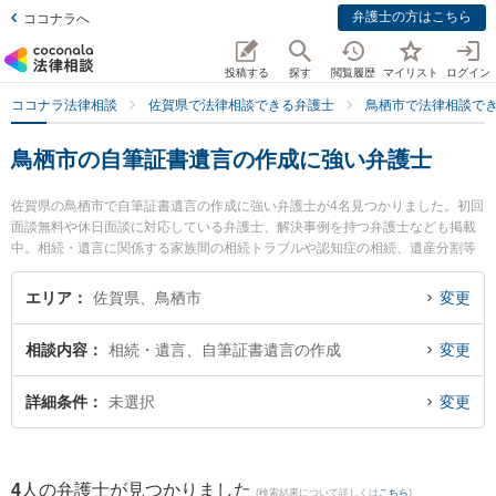
弁護士の方はこちら
ココナラへ
投稿する
探す
閲覧履歴
マイリスト
ログイン
ココナラ法律相談
佐賀県で法律相談できる弁護士
鳥栖市で法律相談で
鳥栖市の自筆証書遺言の作成に強い弁護士
佐賀県の鳥栖市で自筆証書遺言の作成に強い弁護士が4名見つかりました。初回
面談無料や休日面談に対応している弁護士、解決事例を持つ弁護士なども掲載
中。相続・遺言に関係する家族間の相続トラブルや認知症の相続、遺産分割等
の細かな分野での絞り込み検索もでき便利です。特に弁護士法人ITS法律事務所
鳥栖事務所の松田 直弁護士や九州鳥栖・芯鋭法律事務所の小山 一郎弁護士、九
エリア
佐賀県、鳥栖市
変更
州鳥栖・芯鋭法律事務所の竹下 正実弁護士のプロフィール情報や弁護士費用、
強みなどが注目されています。『鳥栖市で土日や夜間に発生した自筆証書遺言
相談内容
相続・遺言、自筆証書遺言の作成
変更
の作成のトラブルを今すぐに弁護士に相談したい』『自筆証書遺言の作成のト
ラブル解決の実績豊富な近くの弁護士を検索したい』『初回相談無料で自筆証
書遺言の作成を法律相談できる鳥栖市内の弁護士に相談予約したい』などでお
詳細条件
未選択
変更
困りの相談者さんにおすすめです。
4
人の弁護士が見つかりました
(検索結果について詳しくは
こちら
)