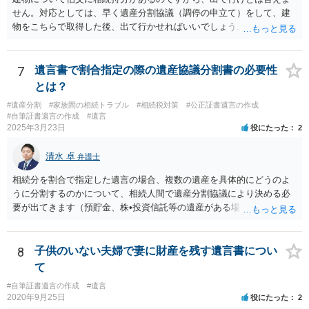
せん。対応としては、早く遺産分割協議（調停の申立て）をして、建
物をこちらで取得した後、出て行かせればいいでしょう。 建物の固定
資産税については、持分に応じた負担が考えられますが、時効にかか
っていない部分については請求すればいいと思います。 なお、家賃に
ついては、お父様自身が遺産分割手続をしなかったのですから、あき
7
遺言書で割合指定の際の遺産協議分割書の必要性
らめるしかないと思います。
とは？
#遺産分割
#家族間の相続トラブル
#相続税対策
#公正証書遺言の作成
#自筆証書遺言の作成
#遺言
2025年3月23日
役にたった
2
清水 卓
弁護士
相続分を割合で指定した遺言の場合、複数の遺産を具体的にどうのよ
うに分割するのかについて、相続人間で遺産分割協議により決める必
要が出てきます（預貯金、株•投資信託等の遺産がある場合に、どの遺
産についても相続分の割合で分けるのか、預貯金はある相続人に、株•
投資信託は他の相続人にというような分け方をするのか等について
は、相続人間で遺産分割協議により決める必要があります）。
8
子供のいない夫婦で妻に財産を残す遺言書につい
て
#自筆証書遺言の作成
#遺言
2020年9月25日
役にたった
2