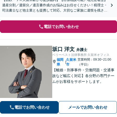
遺産分割／遺留分／遺言書作成のお悩みはお任せください！税理士・
司法書士など他士業とも提携して対応。大切なご家族に遺恨を残さな
いために、弁護士へ早めのご相談を。
電話でお問い合わせ
坂口 洋文
弁護士
ベリーベスト法律事務所 久留米オフィス
福岡
久留米
営業時間：09:30~21:00
|
県
市
（平日）
【離婚・刑事事件・労働問題・交通事
故など幅広く対応】各分野の専門チー
ムがお客様をサポートします。
電話でお問い合わせ
メールでお問い合わせ