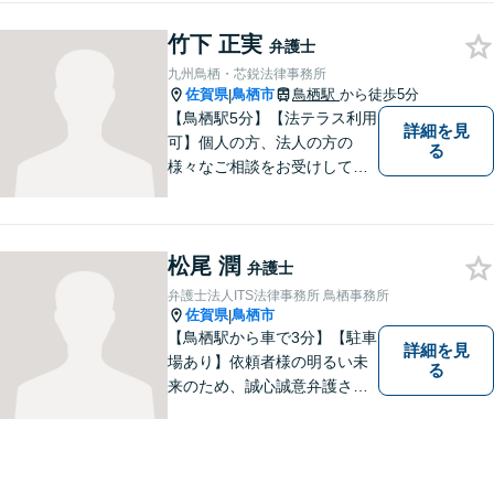
竹下 正実
弁護士
九州鳥栖・芯鋭法律事務所
佐賀県
鳥栖市
鳥栖駅
から徒歩5分
|
【鳥栖駅5分】【法テラス利用
詳細を見
可】個人の方、法人の方の
る
様々なご相談をお受けしてお
ります。依頼者様のお話をし
っかりお聞きし、お気持ちや
ご事情に沿った解決策をご提
松尾 潤
案いたします。【債務整理・
弁護士
残業代請求については初回面
弁護士法人ITS法律事務所 鳥栖事務所
談無料】【土日祝・夜間相談
佐賀県
鳥栖市
|
可】
【鳥栖駅から車で3分】【駐車
詳細を見
場あり】依頼者様の明るい未
る
来のため、誠心誠意弁護させ
ていただきます。弁護士とし
て、毅然とした対応を行いま
す。インターネット／刑事／
相続など、幅広い困りごとに