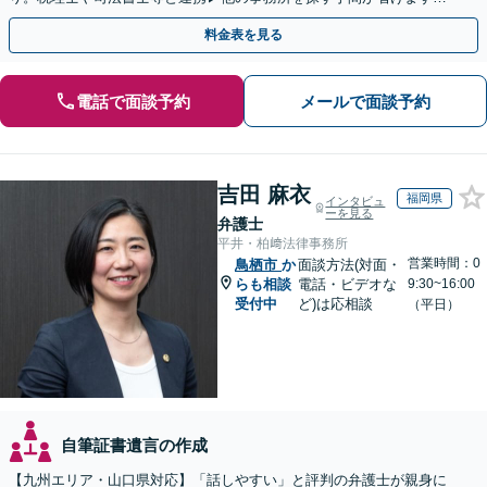
不動産会社と連携し無料査定&財産調査も◎
料金表を見る
電話で面談予約
メールで面談予約
吉田 麻衣
福岡県
インタビュ
ーを見る
弁護士
平井・柏﨑法律事務所
営業時間：0
鳥栖市
か
面談方法(対面・
らも相談
電話・ビデオな
9:30~16:00
受付中
ど)は応相談
（平日）
自筆証書遺言の作成
【九州エリア・山口県対応】「話しやすい」と評判の弁護士が親身に