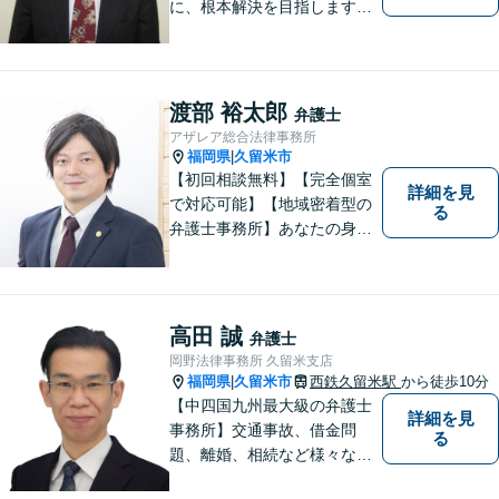
に、根本解決を目指します。
借金／離婚／刑事／労働な
ど、個人・法人問わず幅広い
お困りごとに対応可能です。
トラブルが起こったら、まず
渡部 裕太郎
弁護士
はご相談ください。【夜間対
アザレア総合法律事務所
応可】
福岡県
久留米市
|
【初回相談無料】【完全個室
詳細を見
で対応可能】【地域密着型の
る
弁護士事務所】あなたの身近
な理解者として、一つひとつ
の声にしっかりと耳を傾け、
問題解決まで丁寧にお手伝い
します！少しでもお悩みの方
高田 誠
弁護士
はお気軽にご相談ください。
岡野法律事務所 久留米支店
福岡県
久留米市
西鉄久留米駅
から徒歩10分
|
【中四国九州最大級の弁護士
詳細を見
事務所】交通事故、借金問
る
題、離婚、相続など様々な問
題について、「何度でも無