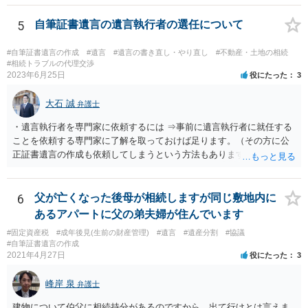
5
自筆証書遺言の遺言執行者の選任について
#自筆証書遺言の作成
#遺言
#遺言の書き直し・やり直し
#不動産・土地の相続
#相続トラブルの代理交渉
2023年6月25日
役にたった
3
大石 誠
弁護士
・遺言執行者を専門家に依頼するには ⇒事前に遺言執行者に就任する
ことを依頼する専門家に了解を取っておけば足ります。（その方に公
正証書遺言の作成も依頼してしまうという方法もあります） 事前に了
解を取るだけであれば、契約は不要ですし、契約料を払う必要もあり
ません。 遺言執行者に就任し、遺言執行が完了したときの報酬だけ、
弁護士費用としてかかります。 ・亡くなった際に、法務局に預けた自
6
父が亡くなった後母が相続しますが同じ敷地内に
筆証書遺言の存在を親族がなかったものにされる可能性 ⇒自筆の遺言
あるアパートに父の弟夫婦が住んでいます
書を法務局に保管した場合、死亡後、法務局に遺言書の有無を照会す
#固定資産税
#成年後見(生前の財産管理)
#遺言
#遺産分割
#協議
ることになりますので、「法務局に預けた自筆証書遺言の存在を親族
#自筆証書遺言の作成
がなかったもの」にすることはできません。 存在をなかったものにす
2021年4月27日
役にたった
3
るというよりも、遺言の効力を争う（遺言は無効だ）と主張する場合
がありえますが、その予防方法は、遺言者と面談してみないと判断が
峰岸 泉
弁護士
難しいです。
建物について伯父に相続持分があるのですから、出て行けとは言えま