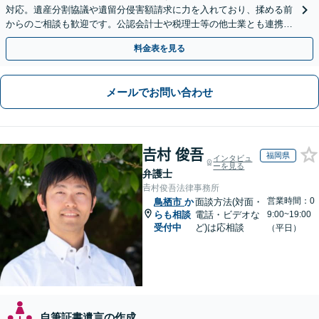
対応。遺産分割協議や遺留分侵害額請求に力を入れており、揉める前
からのご相談も歓迎です。公認会計士や税理士等の他士業とも連携
し、円満な解決を全力でサポートいたします。
料金表を見る
メールでお問い合わせ
𠮷村 俊吾
福岡県
インタビュ
ーを見る
弁護士
𠮷村俊吾法律事務所
営業時間：0
鳥栖市
か
面談方法(対面・
らも相談
電話・ビデオな
9:00~19:00
受付中
ど)は応相談
（平日）
自筆証書遺言の作成