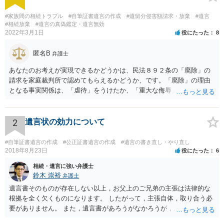
#家族間の相続トラブル
#自筆証書遺言の作成
#遺留分侵害額請求・放棄
#遺言
#相続放棄
#遺言の真偽鑑定・遺言無効
2022年3月1日
役にたった
8
匿名B
弁護士
あなたのお考えが実現できるかどうかは、民法８９２条の「廃除」の
請求を家庭裁判所で認めてもらえるかどうか、です。「廃除」の理由
となる事実関係は、「虐待」をうけたか、「重大な侮辱」を受けた
か、推定相続人たる夫に「その他著しい非行」があったか否かです。
「廃除」は遺言でも可能です（民法８９３条）。 弁護士に具体的な事
情を話して相談して、「廃除」が可能か、実際に法律相談を受けるこ
2
遺言状の効力について
とをお勧めします。
#自筆証書遺言の作成
#公正証書遺言の作成
#遺言の書き直し・やり直し
2018年8月23日
役にたった
6
相続・遺言に強い弁護士
鈴木 崇裕
弁護士
遺言書そのものが存在しない以上，お父上のご兄弟の主張は法律的な
根拠を全く欠くものになります。 したがって，主張自体，取り合う必
要がありません。 また，遺言書があろうがなかろうが，お父上のご兄
弟と面会しなければならない義務はもともとありません。 峰岸先生の