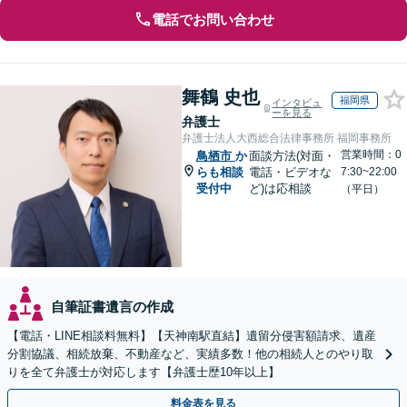
電話でお問い合わせ
舞鶴 史也
福岡県
インタビュ
ーを見る
弁護士
弁護士法人大西総合法律事務所 福岡事務所
営業時間：0
鳥栖市
か
面談方法(対面・
らも相談
電話・ビデオな
7:30~22:00
受付中
ど)は応相談
（平日）
自筆証書遺言の作成
【電話・LINE相談料無料】【天神南駅直結】遺留分侵害額請求、遺産
分割協議、相続放棄、不動産など、実績多数！他の相続人とのやり取
りを全て弁護士が対応します【弁護士歴10年以上】
料金表を見る