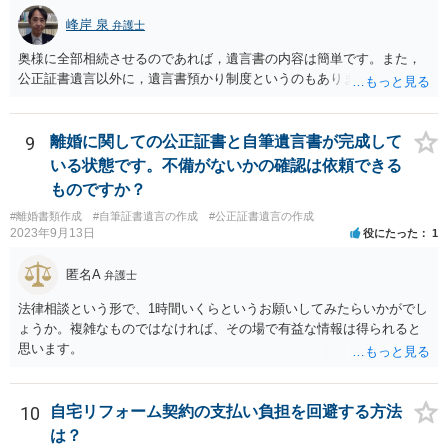
峰岸 泉
弁護士
奥様に全部相続させるのであれば，遺言書の内容は簡単です。また，
公正証書遺言以外に，遺言書預かり制度というのもあります。
9
離婚に関しての公正証書と自筆遺言書が完成して
いる状態です。不備がないかの確認は依頼できる
ものですか？
#離婚書類作成
#自筆証書遺言の作成
#公正証書遺言の作成
2023年9月13日
役にたった
1
匿名A
弁護士
法律相談という形で、1時間いくらというお願いしてみたらいかがでし
ょうか。複雑なものではなければ、その場で有益な情報は得られると
思います。
10
自宅リフォーム契約の支払い負担を回避する方法
は？