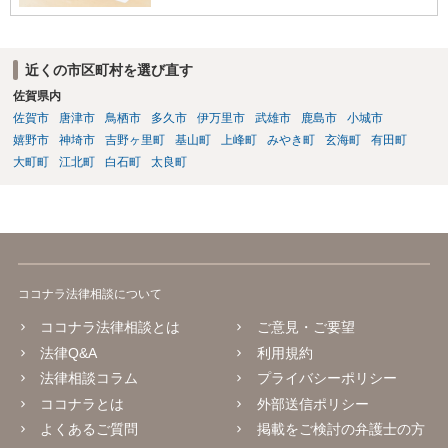
近くの市区町村を選び直す
佐賀県内
佐賀市
唐津市
鳥栖市
多久市
伊万里市
武雄市
鹿島市
小城市
嬉野市
神埼市
吉野ヶ里町
基山町
上峰町
みやき町
玄海町
有田町
大町町
江北町
白石町
太良町
ココナラ法律相談について
ココナラ法律相談とは
ご意見・ご要望
法律Q&A
利用規約
法律相談コラム
プライバシーポリシー
ココナラとは
外部送信ポリシー
よくあるご質問
掲載をご検討の弁護士の方