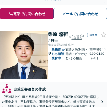
電話でお問い合わせ
メールでお問い合わせ
栗原 悠輔
福岡県
インタビュ
ーを見る
弁護士
赤坂協同法律事務所
営業時間：0
鳥栖市
か
面談方法(対面・
らも相談
電話・ビデオな
9:00~21:00
受付中
ど)は応相談
（平日）
自筆証書遺言の作成
【天神駅1分】🟥初回相談0円🟥遺産分割・1500万▶4000万円に増額し
た事例あり！不動産絡み、遺留分侵害額請求など、解決実績多数あ
り。税理士や司法書士等と連携▶他の事務所を探す手間が省けます！