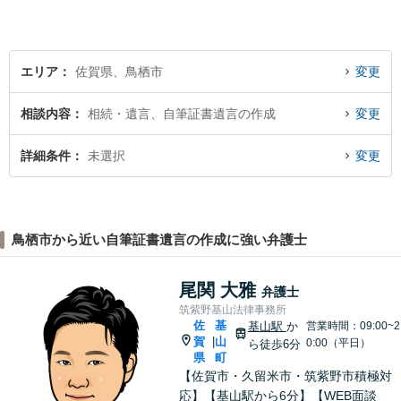
対応可能！【完全個室で対
応】
エリア
佐賀県、鳥栖市
変更
相談内容
相続・遺言、自筆証書遺言の作成
変更
詳細条件
未選択
変更
鳥栖市から近い自筆証書遺言の作成に強い弁護士
尾関 大雅
弁護士
筑紫野基山法律事務所
佐
基
基山駅
か
営業時間：09:00~2
賀
山
|
0:00（平日）
ら徒歩6分
県
町
【佐賀市・久留米市・筑紫野市積極対
応】【基山駅から6分】【WEB面談