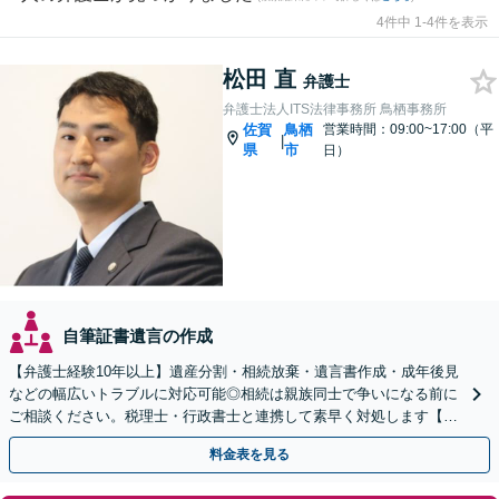
4件中 1-4件を表示
松田 直
弁護士
弁護士法人ITS法律事務所 鳥栖事務所
佐賀
鳥栖
営業時間：09:00~17:00（平
|
県
市
日）
自筆証書遺言の作成
【弁護士経験10年以上】遺産分割・相続放棄・遺言書作成・成年後見
などの幅広いトラブルに対応可能◎相続は親族同士で争いになる前に
ご相談ください。税理士・行政書士と連携して素早く対処します【夜
間・休日の相談可能】【初回のご相談30分無料】
料金表を見る