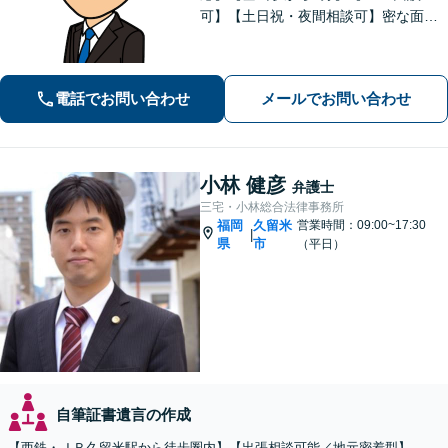
可】【土日祝・夜間相談可】密な面談
とこまめな連絡を心がけ、きめ細やか
にサポート！依頼者様の想いを汲み取
り、最善を尽くします。「相談者様に
電話でお問い合わせ
メールでお問い合わせ
寄り添い親身に対応」【個室対応／守
秘義務厳守】
小林 健彦
弁護士
三宅・小林総合法律事務所
福岡
久留米
営業時間：09:00~17:30
|
県
市
（平日）
自筆証書遺言の作成
【西鉄・ＪＲ久留米駅から徒歩圏内】【出張相談可能／地元密着型】