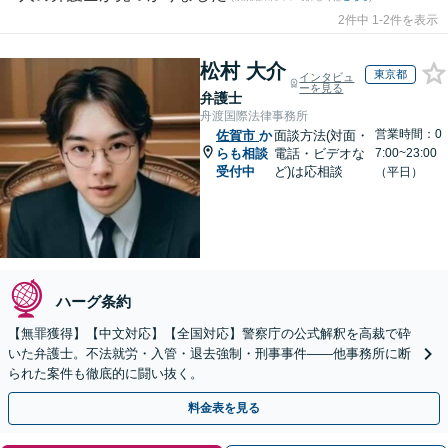
2件中 1-2件を表示
松村 大介
東京都
インタビュ
ーを見る
弁護士
舟渡国際法律事務所
営業時間：0
佐賀市
か
面談方法(対面・
らも相談
電話・ビデオな
7:00~23:00
受付中
ど)は応相談
（平日）
ハーグ条約
【無罪獲得】【中文対応】【全国対応】警察庁の公式解釈を高裁で砕
いた弁護士。不法就労・入管・退去強制・刑事事件——他事務所に断
られた案件も徹底的に闘い抜く。
料金表を見る