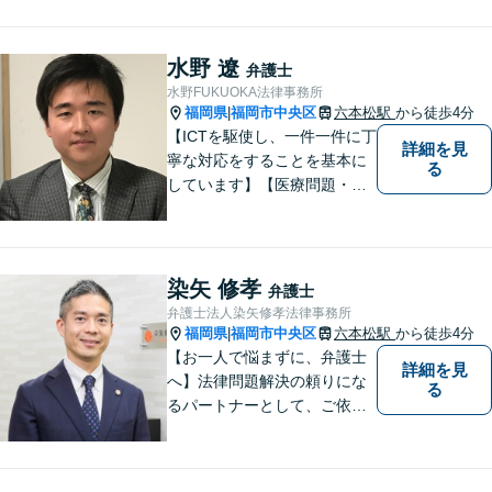
談も可ですので、相談方法
は、御相談ください ★土日祝
日／夜間も、時間帯等によっ
水野 遼
弁護士
て対応可です ★法テラス利用
水野FUKUOKA法律事務所
は、一応可能です
福岡県
福岡市中央区
六本松駅
から徒歩4分
|
【ICTを駆使し、一件一件に丁
詳細を見
寧な対応をすることを基本に
る
しています】【医療問題・交
通事故等医療分野の知識が必
要な事件に対応】【刑事・少
年事件にスピーディーに対
応】【遠隔地からのご依頼・
染矢 修孝
弁護士
ご相談歓迎】あなたのために
弁護士法人染矢修孝法律事務所
全力で事件と向き合います！
福岡県
福岡市中央区
六本松駅
から徒歩4分
|
【お一人で悩まずに、弁護士
詳細を見
へ】法律問題解決の頼りにな
る
るパートナーとして、ご依頼
者の納得の行く解決を目指し
ます。「遺産分割や遺留分侵
害額請求などの相続問題」は