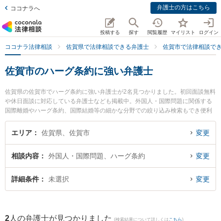
弁護士の方はこちら
ココナラへ
投稿する
探す
閲覧履歴
マイリスト
ログイン
ココナラ法律相談
佐賀県で法律相談できる弁護士
佐賀市で法律相談で
佐賀市のハーグ条約に強い弁護士
佐賀県の佐賀市でハーグ条約に強い弁護士が2名見つかりました。初回面談無料
や休日面談に対応している弁護士なども掲載中。外国人・国際問題に関係する
国際離婚やハーグ条約、国際結婚等の細かな分野での絞り込み検索もでき便利
です。特にありあけ法律事務所の富永 洋一弁護士や山口・佐藤法律事務所の山
口 修弁護士のプロフィール情報や弁護士費用、強みなどが注目されています。
エリア
佐賀県、佐賀市
変更
『佐賀市で土日や夜間に発生したハーグ条約のトラブルを今すぐに弁護士に相
談したい』『ハーグ条約のトラブル解決の実績豊富な近くの弁護士を検索した
相談内容
外国人・国際問題、ハーグ条約
変更
い』『初回相談無料でハーグ条約を法律相談できる佐賀市内の弁護士に相談予
約したい』などでお困りの相談者さんにおすすめです。
詳細条件
未選択
変更
2
人の弁護士が見つかりました
(検索結果について詳しくは
こちら
)