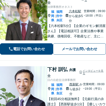
る
士
法律事務所オネスト
六本松駅
営業時間：09:00
福
福岡
~18:00（平日）
岡
市中
から徒歩5
|
県
央区
分
【六本松駅5分】【企業のギモン解消屋
さん】【電話相談可】企業法務や事業
承継、債権回収、不動産など、主に企
業側の案件に注力しています。経営者
のみなさまが安心して本業に専念でき
電話でお問い合わせ
メールでお問い合わせ
るよう、法律に関するちょっとした疑
問や悩みも迅速に解消。ぜひご相談く
ださい。
下村 訓弘
弁護
インタビューを見
る
士
日の出総合法律事務所
西新駅
か
営業時間：09:00
福
福岡
~19:00（平日）
岡
市早
ら徒歩2
|
県
良区
分
【初回45分相談無料】【元銀行員の弁
護士】【西新駅徒歩1分】【優しいカウ