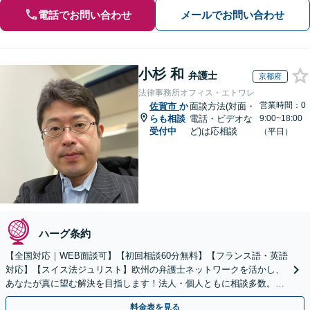
電話でお問い合わせ
メールでお問い合わせ
小杉 和
弁護士
京都府
法律事務所オフィス・エトワレ
営業時間：0
佐賀市
か
面談方法(対面・
らも相談
電話・ビデオな
9:00~18:00
受付中
ど)は応相談
（平日）
ハーグ条約
【全国対応｜WEB面談可】【初回相談60分無料】【フランス語・英語
対応】【スイス法ジュリスト】欧州の弁護士ネットワークを活かし、
あなたが真に望む解決を目指します！法人・個人ともに相談多数。細
やかな連絡と粘り強い交渉を徹底【休日・夜間相談可】
料金表を見る