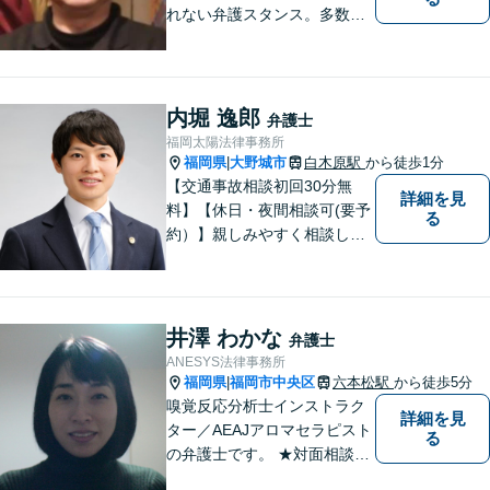
れない弁護スタンス。多数の
著書・メディア出演あり。
【借金・債務整理】約2000件
の解決実績。【相続遺言】司
法書士などとも連携しワンス
内堀 逸郎
弁護士
トップで解決。難事件には他
福岡太陽法律事務所
弁護士と協力も。元調停委
福岡県
大野城市
白木原駅
から徒歩1分
|
員。
【交通事故相談初回30分無
詳細を見
料】【休日・夜間相談可(要予
る
約）】親しみやすく相談しや
すい弁護士です。自慢のフッ
トワークで依頼者様のために
最善の努力を尽くします。
井澤 わかな
弁護士
ANESYS法律事務所
福岡県
福岡市中央区
六本松駅
から徒歩5分
|
嗅覚反応分析士インストラク
詳細を見
ター／AEAJアロマセラピスト
る
の弁護士です。 ★対面相談が
基本、出張／メール／電話相