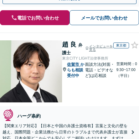
電話でお問い合わせ
メールでお問い合わせ
趙 良
弁
東京都
インタビューを
見る
護士
東京CITY LIGHT法律事務所
営業時間：0
佐賀市
か
面談方法(対面・
らも相談
電話・ビデオな
9:30~17:00
受付中
ど)は応相談
（平日）
ハーグ条約
【関東エリア対応】【日本と中国の弁護士資格有】言葉と文化の壁を
越え、国際問題・企業法務から日常のトラブルまで代表弁護士が直接
対応。日本全国どこからでも安心してご相談いただけます。まずは一