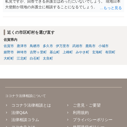
私見ですが、回答できる弁護士はめったにいないでしょう。 現地日本
大使館か現地の弁護士に相談することになるでしょう。
近くの市区町村を選び直す
佐賀県内
佐賀市
唐津市
鳥栖市
多久市
伊万里市
武雄市
鹿島市
小城市
嬉野市
神埼市
吉野ヶ里町
基山町
上峰町
みやき町
玄海町
有田町
大町町
江北町
白石町
太良町
ココナラ法律相談について
ココナラ法律相談とは
ご意見・ご要望
法律Q&A
利用規約
法律相談コラム
プライバシーポリシー
ココナラとは
外部送信ポリシー