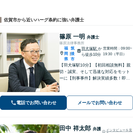
佐賀市から近いハーグ条約に強い弁護士
篠原 一明
弁護士
篠原法律事務所
福
筑
羽犬塚駅
か
営業時間：09:00~
岡
後
|
19:30（平日）
ら徒歩10分
県
市
【羽犬塚駅10分】【初回相談無料】親
切・誠実、そして迅速な対応をモット
ーに【刑事事件】解決実績多数！即時
接見可。被害者感情にも配慮し、円滑
な解決を図ります【離婚問題】将来の
選択肢と法的権利を明確にし、納得の
電話でお問い合わせ
メールでお問い合わせ
いく決断ができるよう支援いたします
田中 祥太郎
弁護
インタビューを見