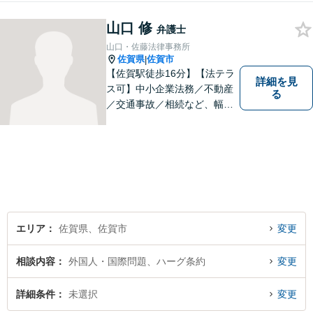
山口 修
弁護士
山口・佐藤法律事務所
佐賀県
佐賀市
|
【佐賀駅徒歩16分】【法テラ
詳細を見
ス可】中小企業法務／不動産
る
／交通事故／相続など、幅広
いお困りごとに対応！依頼者
様のお気持ちやご事情に寄り
添い、適切な解決へと導きま
す。まずはお気軽にご相談く
ださい。【初回面談無料】
エリア
佐賀県、佐賀市
変更
相談内容
外国人・国際問題、ハーグ条約
変更
詳細条件
未選択
変更