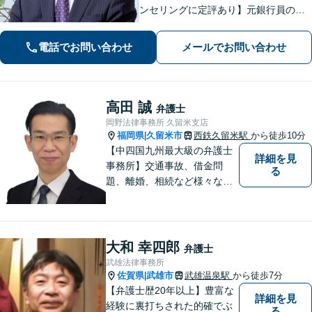
ンセリングに定評あり】元銀行員のノ
ウハウも活かして相続／借金・債務整
理／労働雇用／企業法務／債権回収か
電話でお問い合わせ
メールでお問い合わせ
ら離婚問題までサポートします。経営
者保証ガイドライン利用実績あり。
高田 誠
弁護士
岡野法律事務所 久留米支店
福岡県
久留米市
西鉄久留米駅
から徒歩10分
|
【中四国九州最大級の弁護士
詳細を見
事務所】交通事故、借金問
る
題、離婚、相続など様々な問
題について、「何度でも無
料」の相談を行っています！
まずはお気軽にご相談くださ
い！
大和 幸四郎
弁護士
武雄法律事務所
佐賀県
武雄市
武雄温泉駅
から徒歩7分
|
【弁護士歴20年以上】豊富な
詳細を見
経験に裏打ちされた的確でぶ
る