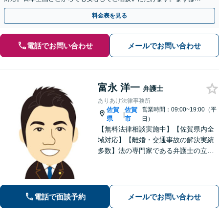
歩を踏み出してみませんか。【初回相談無料】
料金表を見る
電話でお問い合わせ
メールでお問い合わせ
富永 洋一
弁護士
ありあけ法律事務所
佐賀
佐賀
営業時間：09:00~19:00（平
|
県
市
日）
【無料法律相談実施中】【佐賀県内全
域対応】【離婚・交通事故の解決実績
多数】法の専門家である弁護士の立場
から、依頼者様にとって最も利益とな
ることを第一に考えます。
電話で面談予約
メールでお問い合わせ