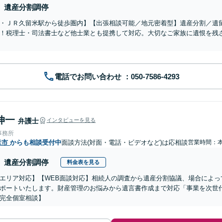
遺産分割調停
・ＪＲ久留米駅から徒歩圏内】【出張相談可能／地元密着型】遺産分割／遺
！税理士・司法書士など他士業とも提携して対応。大切なご家族に遺恨を残
電話でお問い合わせ
伸一
弁護士
インタビューを見る
事務所
米市
からも相談受付中
面談方法(対面・電話・ビデオなど)は応相談
営業時間：
遺産分割調停
料金表を見る
エリア対応】【WEB面談対応】相続人の調査から遺産分割協議、場合によっ
ポートいたします。財産管理のお悩みから遺言書作成まで対応「事業を次世
完全個室相談】