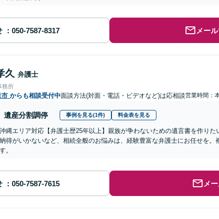
せ
メール
孝久
弁護士
事務所
米市
からも相談受付中
面談方法(対面・電話・ビデオなど)は応相談
営業時間：
遺産分割調停
事例を見る(1件)
料金表を見る
沖縄エリア対応【弁護士歴25年以上】親族が争わないための遺言書を作りた
納得がいかないなど、相続全般のお悩みは、経験豊富な弁護士にお任せを。
す。
せ
メー