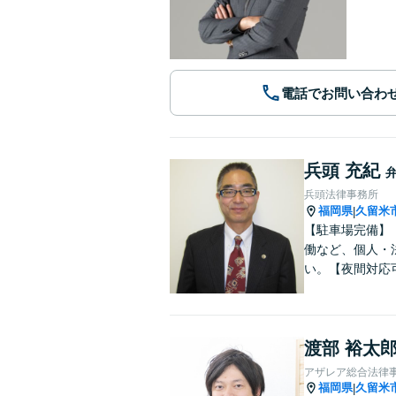
電話でお問い合わ
兵頭 充紀
兵頭法律事務所
福岡県
久留米
|
【駐車場完備】
働など、個人・
い。【夜間対応
渡部 裕太
アザレア総合法律
福岡県
久留米
|