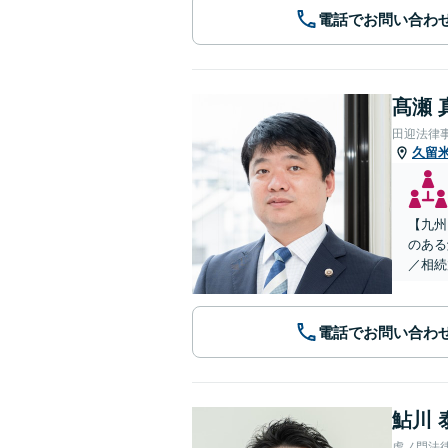
電話でお問い合わ
髙瀬 
田迎法律
久留
【九州
のある
／相続
電話でお問い合わ
鮎川 
虎ノ門法