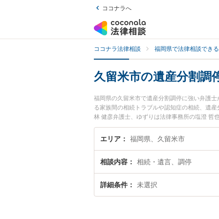
ココナラへ
ココナラ法律相談
福岡県で法律相談できる
久留米市の遺産分割調
福岡県の久留米市で遺産分割調停に強い弁護士
る家族間の相続トラブルや認知症の相続、遺産
林 健彦弁護士、ゆずりは法律事務所の塩澄 
ブルを今すぐに弁護士に相談したい』『遺産分
士に相談予約したい』などでお困りの相談者さ
エリア
福岡県、久留米市
相談内容
相続・遺言、調停
詳細条件
未選択