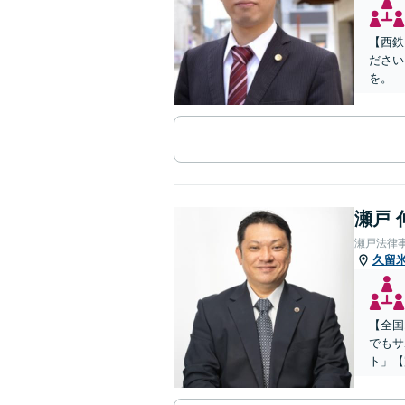
【西鉄
ださい
を。
瀬戸 
瀬戸法律
久留
【全国
でもサ
ト」【