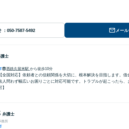
せ
メール
弁護士
市
西鉄久留米駅
から徒歩10分
【全国対応】依頼者との信頼関係を大切に、根本解決を目指します。借
法人問わず幅広いお困りごとに対応可能です。トラブルが起こったら、
可】
郎
弁護士
事務所
市