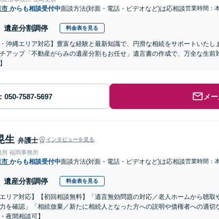
米市
からも相談受付中
面談方法(対面・電話・ビデオなど)は応相談
営業時間：
遺産分割調停
料金表を見る
・沖縄エリア対応】豊富な経験と最新知識で、円滑な相続をサポートいたし
チアップ「不動産がらみの遺産分割もお任せ」遺言書の作成で、万全な生前
】
メー
晃生
弁護士
インタビューを見る
務所 福岡事務所
米市
からも相談受付中
面談方法(対面・電話・ビデオなど)は応相談
営業時間：
遺産分割調停
料金表を見る
エリア対応】【初回相談無料】「遺言無効問題の対応／老人ホームから聴取
力を確認」「相続放棄／新たに相続人となった方への説明や債権者への適切
・夜間相談可】