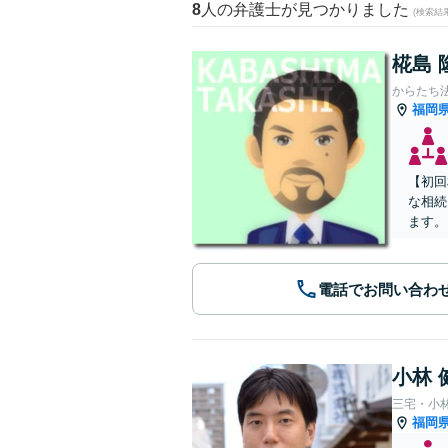
8
人の弁護士が見つかりました
(検索結
椛島 
からたち
福岡
【初回
な相続
ます。
電話でお問い合わ
小林 
三宅・小
福岡