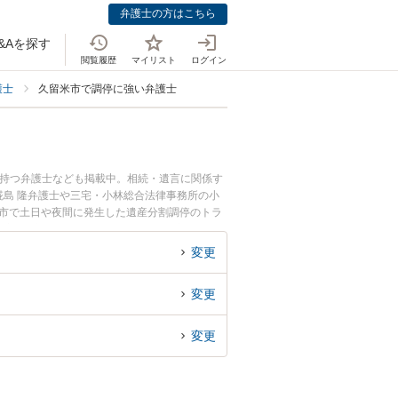
弁護士の方はこちら
&Aを探す
閲覧履歴
マイリスト
ログイン
護士
久留米市で調停に強い弁護士
を持つ弁護士なども掲載中。相続・遺言に関係す
島 隆弁護士や三宅・小林総合法律事務所の小
米市で土日や夜間に発生した遺産分割調停のトラ
遺産分割調停を法律相談できる久留米市内の弁護
変更
変更
変更