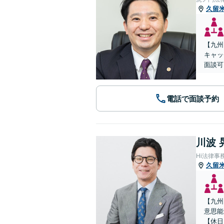
久留
【九州
キャッ
面談可
電話で面談予約
川波 
Hi法律事
久留
【九州
意思能
【休日