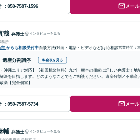
せ
メール
真哉
弁護士
インタビューを見る
事務所
米市
からも相談受付中
面談方法(対面・電話・ビデオなど)は応相談
営業時間：
遺産分割調停
料金表を見る
・沖縄エリア対応】【初回相談無料】九州・熊本の相続に詳しい弁護士！地
解決を目指します。どのようなことでもご相談ください。遺産分割／不動産
放棄【完全個室】
せ
メール
泰輔
弁護士
インタビューを見る
律経済事務所 長崎支店