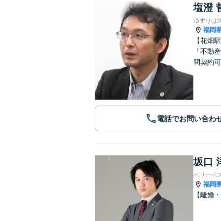
塩澄 
ゆずりは
福岡
【花畑駅
「不動産
問契約可
電話でお問い合わ
坂口 
ベリーベ
福岡
【離婚・