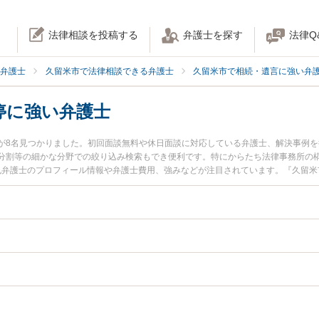
法律相談を投稿する
弁護士を探す
法律Q
弁護士
久留米市で法律相談できる弁護士
久留米市で相続・遺言に強い弁
停に強い弁護士
が8名見つかりました。初回面談無料や休日面談に対応している弁護士、解決事例
分割等の細かな分野での絞り込み検索もでき便利です。特にからたち法律事務所の椛
哲也弁護士のプロフィール情報や弁護士費用、強みなどが注目されています。『久留
割調停のトラブル解決の実績豊富な近くの弁護士を検索したい』『初回相談無料で
んにおすすめです。