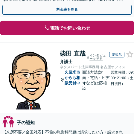
任をもって全力サポート。
料金表を見る
電話でお問い合わせ
柴田 直哉
愛知県
インタビュ
ーを見る
弁護士
ネクスパート法律事務所 名古屋オフィス
久留米市
面談方法(対
営業時間：09:
からも相
面・電話・ビデ
00~21:00（土
談受付中
オなど)は応相
日祝日）
談
子の認知
【来所不要／全国対応】不倫の慰謝料問題は請求したい方・請求され