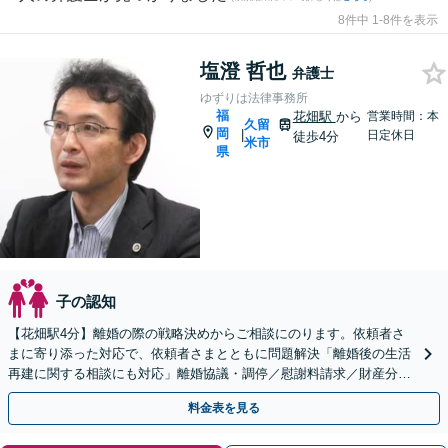
8件中 1-8件を表示
塩澄 哲也
弁護士
ゆずりは法律事務所
福
花畑駅
から
営業時間：本
久留
岡
|
日定休日
徒歩4分
米市
県
子の認知
【花畑駅4分】離婚の際の戦略決めからご相談にのります。依頼者さ
まに寄り添った対応で、依頼者さまとともに問題解決「離婚後の生活
再建に関する相談にも対応」離婚協議・調停／慰謝料請求／財産分与
／親権・養育費・面会交流／婚姻費用など【子連れ相談可】
料金表を見る