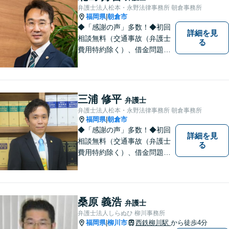
な第一歩を踏み出せるよう、
弁護士法人松本・永野法律事務所 朝倉事務所
最大限尽力します。
福岡県
朝倉市
|
◆「感謝の声」多数！◆初回
詳細を見
相談無料（交通事故（弁護士
る
費用特約除く）、借金問題、
相続・遺言、離婚・男女問題
に限る）◆弁護士歴12年以上
◆11260件の相談実績（令和1
～7年合計）
三浦 修平
弁護士
弁護士法人松本・永野法律事務所 朝倉事務所
福岡県
朝倉市
|
◆「感謝の声」多数！◆初回
詳細を見
相談無料（交通事故（弁護士
る
費用特約除く）、借金問題、
相続・遺言、離婚・男女問題
に限る）◆11260件の相談実
績（令和1～7年合計）
桑原 義浩
弁護士
弁護士法人しらぬひ 柳川事務所
福岡県
柳川市
西鉄柳川駅
から徒歩4分
|