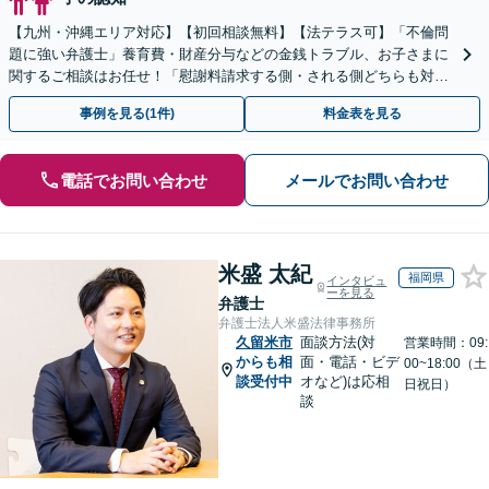
【九州・沖縄エリア対応】【初回相談無料】【法テラス可】「不倫問
題に強い弁護士」養育費・財産分与などの金銭トラブル、お子さまに
関するご相談はお任せ！「慰謝料請求する側・される側どちらも対応
可」【子連れ相談可】【休日・夜間相談可】【駐車場あり】
事例を見る(1件)
料金表を見る
電話でお問い合わせ
メールでお問い合わせ
米盛 太紀
福岡県
インタビュ
ーを見る
弁護士
弁護士法人米盛法律事務所
久留米市
面談方法(対
営業時間：09:
からも相
面・電話・ビデ
00~18:00（土
談受付中
オなど)は応相
日祝日）
談