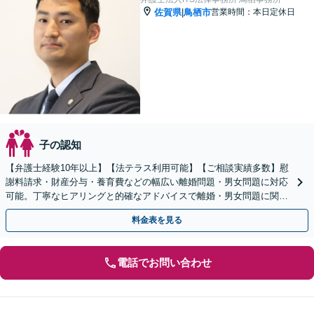
佐賀県
鳥栖市
営業時間：本日定休日
|
子の認知
【弁護士経験10年以上】【法テラス利用可能】【ご相談実績多数】慰
謝料請求・財産分与・養育費などの幅広い離婚問題・男女問題に対応
可能。丁寧なヒアリングと的確なアドバイスで離婚・男女問題に関す
る疑問を一つずつ解消します【初回のご相談30分無料】
料金表を見る
電話でお問い合わせ