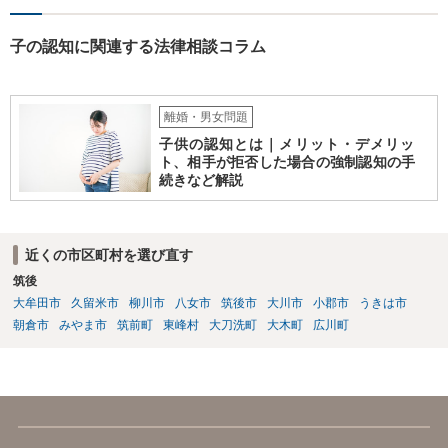
子の認知に関連する法律相談コラム
離婚・男女問題
子供の認知とは｜メリット・デメリッ
ト、相手が拒否した場合の強制認知の手
続きなど解説
近くの市区町村を選び直す
筑後
大牟田市
久留米市
柳川市
八女市
筑後市
大川市
小郡市
うきは市
朝倉市
みやま市
筑前町
東峰村
大刀洗町
大木町
広川町