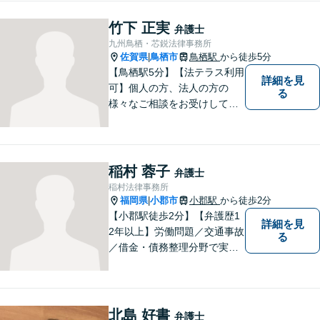
竹下 正実
弁護士
九州鳥栖・芯鋭法律事務所
佐賀県
鳥栖市
鳥栖駅
から徒歩5分
|
【鳥栖駅5分】【法テラス利用
詳細を見
可】個人の方、法人の方の
る
様々なご相談をお受けしてお
ります。依頼者様のお話をし
っかりお聞きし、お気持ちや
ご事情に沿った解決策をご提
案いたします。【債務整理・
稲村 蓉子
弁護士
残業代請求については初回面
稲村法律事務所
談無料】【土日祝・夜間相談
福岡県
小郡市
小郡駅
から徒歩2分
|
可】
【小郡駅徒歩2分】【弁護歴1
詳細を見
2年以上】労働問題／交通事故
る
／借金・債務整理分野で実績
多数！「その場しのぎではな
い、未来の生活を見越した解
決」がモットーです。皆様が
笑顔と元気を取り戻し、新た
北島 好書
弁護士