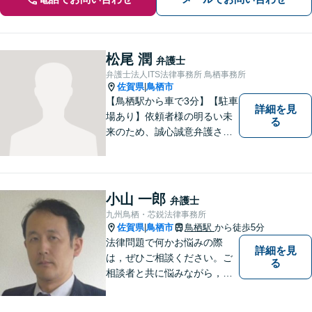
松尾 潤
弁護士
弁護士法人ITS法律事務所 鳥栖事務所
佐賀県
鳥栖市
|
【鳥栖駅から車で3分】【駐車
詳細を見
場あり】依頼者様の明るい未
る
来のため、誠心誠意弁護させ
ていただきます。弁護士とし
て、毅然とした対応を行いま
す。インターネット／刑事／
相続など、幅広い困りごとに
小山 一郎
弁護士
対応可能！【完全個室で対
九州鳥栖・芯鋭法律事務所
応】
佐賀県
鳥栖市
鳥栖駅
から徒歩5分
|
法律問題で何かお悩みの際
詳細を見
は，ぜひご相談ください。ご
る
相談者と共に悩みながら，い
い解決を目指したいと思って
おります