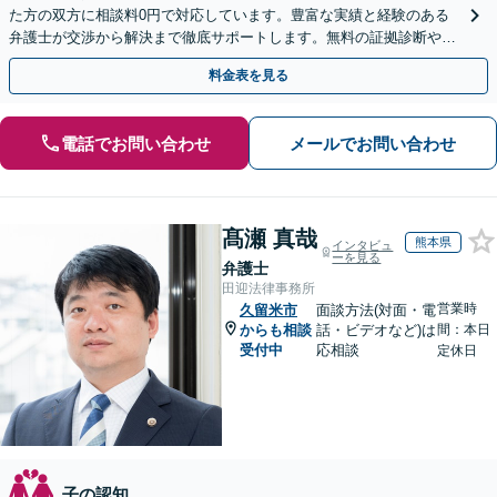
た方の双方に相談料0円で対応しています。豊富な実績と経験のある
弁護士が交渉から解決まで徹底サポートします。無料の証拠診断や着
手金の返還保証もありますので安心してご相談ください。
料金表を見る
電話でお問い合わせ
メールでお問い合わせ
髙瀬 真哉
熊本県
インタビュ
ーを見る
弁護士
田迎法律事務所
営業時
久留米市
面談方法(対面・電
からも相談
話・ビデオなど)は
間：本日
受付中
応相談
定休日
子の認知