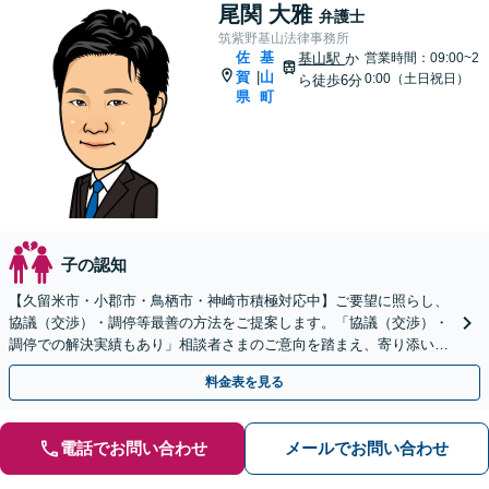
尾関 大雅
弁護士
筑紫野基山法律事務所
佐
基
基山駅
か
営業時間：09:00~2
賀
山
|
0:00（土日祝日）
ら徒歩6分
県
町
子の認知
【久留米市・小郡市・鳥栖市・神崎市積極対応中】ご要望に照らし、
協議（交渉）・調停等最善の方法をご提案します。「協議（交渉）・
調停での解決実績もあり」相談者さまのご意向を踏まえ、寄り添い親
身に対応します【休日・夜間相談可】
料金表を見る
電話でお問い合わせ
メールでお問い合わせ