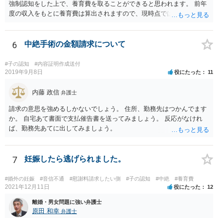
強制認知をした上で、養育費を取ることができると思われます。 前年
度の収入をもとに養育費は算出されますので、現時点では少額しか取
れないとしても、相手が大学を卒業して就職したら、そこで再度、養
育費の増額調停を起こすこともできます。 仮に中絶する場合でも、相
手方が妊娠について話し合いをしっかりしてくれない場合には、慰謝
6
中絶手術の金額請求について
料請求などもできる可能性があります。 いずれにせよ、親御さんとの
関わりが不可欠となると思われますので、一度話し合った上で、法律
#子の認知
#内容証明作成送付
事務所へ早めのご相談をされたほうがよろしいかと思います。
2019年9月8日
役にたった
11
内藤 政信
弁護士
請求の意思を強めるしかないでしょう。 住所、勤務先はつかんでます
か。 自宅あて書面で支払催告書を送ってみましょう。 反応がなけれ
ば、勤務先あてに出してみましょう。
7
妊娠したら逃げられました。
#婚外の妊娠
#音信不通
#慰謝料請求したい側
#子の認知
#中絶
#養育費
2021年12月11日
役にたった
12
離婚・男女問題に強い弁護士
原田 和幸
弁護士