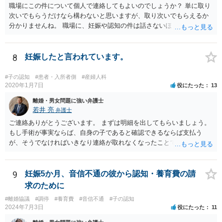
職場にこの件について個人で連絡してもよいのでしょうか？ 単に取り
次いでもらうだけなら構わないと思いますが、取り次いでもらえるか
分かりませんね。 職場に、妊娠や認知の件は話さないほうがよいと思
います。 それとも弁護士を通すべきなのでしょうか？ 相談者で対応が
難しいと思われれば、弁護士に入ってもらうことも検討されてくださ
い。 一度、お近くの弁護士に相談されてみてもよいと思います。
8
妊娠したと言われています。
#子の認知
#患者・入所者側
#産婦人科
2020年1月7日
役にたった
13
離婚・男女問題に強い弁護士
若井 亮
弁護士
ご連絡ありがとうございます。 まずは明細を出してもらいましょう。
もし手術が事実ならば、自身の子であると確認できるならば支払う
が、そうでなければいきなり連絡が取れなくなったことで不信感もあ
るし、自身の子であるか疑問に残る点もあるので、支払えないと回答
してはいかがでしょうか。 代理人となる場合ですが、事務所ごとにま
ちまちです。 弊所の場合、交渉をお受けするとなると20万円くらいが
9
妊娠5か月、音信不通の彼から認知・養育費の請
多いかと思います。
求のために
#離婚協議
#調停
#養育費
#音信不通
#子の認知
2024年7月3日
役にたった
11