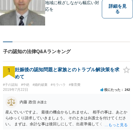
地域に根ざしながら幅広い対
詳細を見
応を
る
子の認知の法律Q&Aランキング
1
妊娠後の認知問題と家族とのトラブル解決策を求
めて
#子の認知
#中絶
#婚約破棄
#モラハラ
#養育費
2019年7月22日
役にたった
242
内藤 政信
弁護士
産んでいいですよ。 最後の機会かもしれません。 相手の事は、あとか
らゆっくり請求していきましょう。 そのときは弁護士を付けてくださ
い。 まずは、余計な事は後回しにして、出産準備してください。