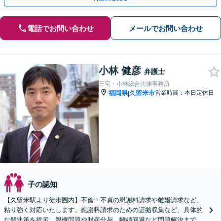
電話でお問い合わせ
メールでお問い合わせ
小林 健彦
弁護士
三宅・小林総合法律事務所
福岡県
久留米市
営業時間：本日定休日
|
子の認知
【久留米駅より徒歩圏内】不倫・不貞の慰謝料請求や離婚請求など、
粘り強く対応いたします。慰謝料請求のための証拠収集など、具体的
な解決策を提示。親権問題や財産分与、離婚回避など問題解決まで責