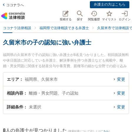
弁護士の方はこちら
ココナラへ
投稿する
探す
閲覧履歴
マイリスト
ログイン
ココナラ法律相談
福岡県で法律相談できる弁護士
久留米市で法律相談
久留米市の子の認知に強い弁護士
福岡県の久留米市で子の認知に強い弁護士が8名見つかりました。初回面談無料
や休日面談に対応している弁護士、解決事例を持つ弁護士なども掲載中。離
婚・男女問題に関係する財産分与や養育費、親権等の細かな分野での絞り込み
検索もでき便利です。特にゆずりは法律事務所の塩澄 哲也弁護士やベリーベス
ト法律事務所 久留米オフィスの坂口 洋文弁護士、三宅・小林総合法律事務所の
エリア
福岡県、久留米市
変更
小林 健彦弁護士のプロフィール情報や弁護士費用、強みなどが注目されていま
す。『久留米市で土日や夜間に発生した子の認知のトラブルを今すぐに弁護士
相談内容
離婚・男女問題、子の認知
変更
に相談したい』『子の認知のトラブル解決の実績豊富な近くの弁護士を検索し
たい』『初回相談無料で子の認知を法律相談できる久留米市内の弁護士に相談
予約したい』などでお困りの相談者さんにおすすめです。
詳細条件
未選択
変更
8
人の弁護士が見つかりました
(検索結果について詳しくは
こちら
)