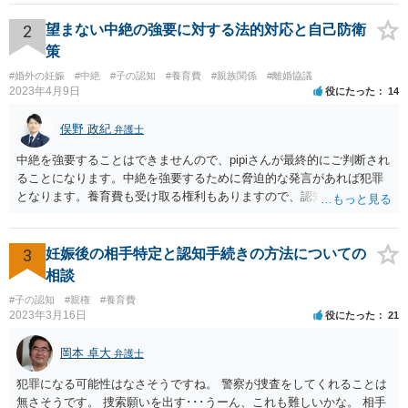
2
望まない中絶の強要に対する法的対応と自己防衛
策
#婚外の妊娠
#中絶
#子の認知
#養育費
#親族関係
#離婚協議
2023年4月9日
役にたった
14
俣野 政紀
弁護士
中絶を強要することはできませんので、pipiさんが最終的にご判断され
ることになります。中絶を強要するために脅迫的な発言があれば犯罪
となります。養育費も受け取る権利もありますので、認知等につきお
相手がきちんと対応しないのであれば弁護士にご相談されることをお
勧めします。
3
妊娠後の相手特定と認知手続きの方法についての
相談
#子の認知
#親権
#養育費
2023年3月16日
役にたった
21
岡本 卓大
弁護士
犯罪になる可能性はなさそうですね。 警察が捜査をしてくれることは
無さそうです。 捜索願いを出す･･･うーん、これも難しいかな。 相手