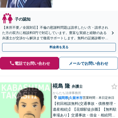
子の認知
【来所不要／全国対応】不倫の慰謝料問題は請求したい方・請求され
た方の双方に相談料0円で対応しています。豊富な実績と経験のある
弁護士が交渉から解決まで徹底サポートします。無料の証拠診断や着
手金の返還保証もありますので安心してご相談ください。
料金表を見る
電話でお問い合わせ
メールでお問い合わせ
椛島 隆
弁護士
からたち法律事務所
福岡県
久留米市
営業時間：本日定休日
|
【初回相談無料(交通事故・債務整理・
遺産相続)】【花畑駅徒歩圏】【無料駐
車場あり】交通事故・借金・相続問題