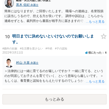
離婚・男女問題に強い弁護士
黒木 佐紀
弁護士
簡単にはなりますが、ご回答いたします。 職場への連絡は、名誉毀損
に該当しうるので、控える方が良いです。 調停や訴訟は、こちらから
連絡せずとも、裁判所から書面が相手方に届きますので、連絡不要で
す。 ご要望は認知や養育費の請求でしょうか？ 任意に応じてもらえな
いのであれば、調停や訴訟をするしかないかと思います。
10
明日までに決めないといけないのでお願いしま
す。
#婚外の妊娠
#生活費を渡さない
#中絶
#子の認知
2022年3月11日
役にたった
6
村山 大基
弁護士
＞法律的には一緒に育てるのが厳しいですか？ 一緒に育てる、という
のが同居してお子さんを育てていく、という意味なら厳しいです。 ＞
もしくは、養育費と認知をもらえたりするのでしょうか、 相手が認知
を拒む場合、調停や裁判などの手続きで認知を求める必要がありま
す。 また、認知されたことを前提に、父親として子を養う義務があり
ますので、 養育費を請求できます。 ただ、極端な話相手に収入がなか
もっとみる
ったり、行方不明だったりすると、実際上の回収が難しい可能性はあ
ります。