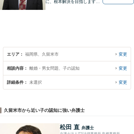
に、根本解決を目指します。
借金／離婚／刑事／労働な
ど、個人・法人問わず幅広い
お困りごとに対応可能です。
トラブルが起こったら、まず
はご相談ください。【夜間対
応可】
エリア
福岡県、久留米市
変更
相談内容
離婚・男女問題、子の認知
変更
詳細条件
未選択
変更
久留米市から近い子の認知に強い弁護士
松田 直
弁護士
弁護士法人ITS法律事務所 鳥栖事務所