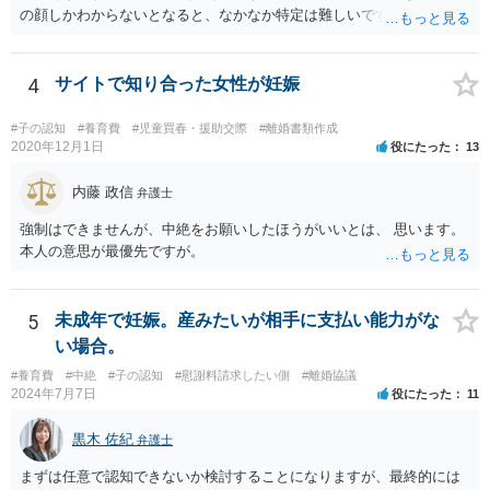
の顔しかわからないとなると、なかなか特定は難しいですね。 お役に
立てず、すみません。
4
サイトで知り合った女性が妊娠
#子の認知
#養育費
#児童買春・援助交際
#離婚書類作成
2020年12月1日
役にたった
13
内藤 政信
弁護士
強制はできませんが、中絶をお願いしたほうがいいとは、 思います。
本人の意思が最優先ですが。
5
未成年で妊娠。産みたいが相手に支払い能力がな
い場合。
#養育費
#中絶
#子の認知
#慰謝料請求したい側
#離婚協議
2024年7月7日
役にたった
11
黒木 佐紀
弁護士
まずは任意で認知できないか検討することになりますが、最終的には