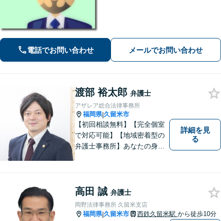
に注力対応。親しみやすい弁護士が依
頼者様のために粘り強く、最良の結果
を追求します。困ったらすぐにご相談
ください。
電話でお問い合わせ
メールでお問い合わせ
渡部 裕太郎
弁護士
アザレア総合法律事務所
福岡県
久留米市
|
【初回相談無料】【完全個室
詳細を見
で対応可能】【地域密着型の
る
弁護士事務所】あなたの身近
な理解者として、一つひとつ
の声にしっかりと耳を傾け、
問題解決まで丁寧にお手伝い
します！少しでもお悩みの方
高田 誠
弁護士
はお気軽にご相談ください。
岡野法律事務所 久留米支店
福岡県
久留米市
西鉄久留米駅
から徒歩10分
|