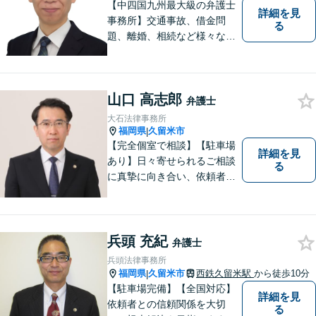
【中四国九州最大級の弁護士
詳細を見
事務所】交通事故、借金問
る
題、離婚、相続など様々な問
題について、「何度でも無
料」の相談を行っています！
まずはお気軽にご相談くださ
山口 高志郎
い！
弁護士
大石法律事務所
福岡県
久留米市
|
【完全個室で相談】【駐車場
詳細を見
あり】日々寄せられるご相談
る
に真摯に向き合い、依頼者の
皆様の力となることを心がけ
ています。 事業の成長を目指
す法人・個人の方々には、経
営課題の解決に向けた最適な
兵頭 充紀
弁護士
法的サポートを提供し、安定
兵頭法律事務所
した経営基盤の構築をお手伝
福岡県
久留米市
西鉄久留米駅
から徒歩10分
|
いいたします。
【駐車場完備】【全国対応】
詳細を見
依頼者との信頼関係を大切
る