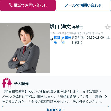
電話でお問い合わせ
メールでお問い合わせ
坂口 洋文
弁護士
ベリーベスト法律事務所 久留米オフィス
福岡
久留米
営業時間：09:30~18:00（土
|
県
市
日祝日）
子の認知
【初回相談無料】あなたの利益の最大化を目指します。まずは電話・
メールで状況を丁寧にお聞きします。「離婚を希望している」「離婚
を切り出された」「不貞の慰謝料請求をしたい」等お任せください。
【リーズナブルな料金設定】
料金表を見る