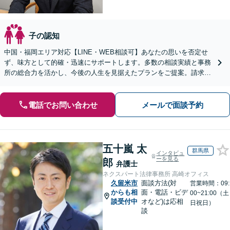
子の認知
中国・福岡エリア対応【LINE・WEB相談可】あなたの思いを否定せ
ず、味方として的確・迅速にサポートします。多数の相談実績と事務
所の総合力を活かし、今後の人生を見据えたプランをご提案。請求す
る側・された側双方に対応【完全個室／子連れ相談可】
電話でお問い合わせ
メールで面談予約
五十嵐 太
群馬県
インタビュ
ーを見る
郎
弁護士
ネクスパート法律事務所 高崎オフィス
久留米市
面談方法(対
営業時間：09:
からも相
面・電話・ビデ
00~21:00（土
談受付中
オなど)は応相
日祝日）
談