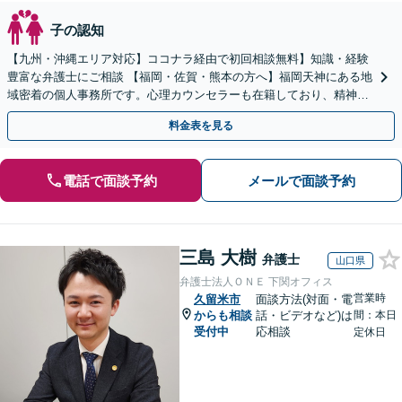
子の認知
【九州・沖縄エリア対応】ココナラ経由で初回相談無料】知識・経験
豊富な弁護士にご相談 【福岡・佐賀・熊本の方へ】福岡天神にある地
域密着の個人事務所です。心理カウンセラーも在籍しており、精神的
に不安な方にも安心してご相談頂けます
料金表を見る
電話で面談予約
メールで面談予約
三島 大樹
弁護士
山口県
弁護士法人ＯＮＥ 下関オフィス
営業時
久留米市
面談方法(対面・電
からも相談
話・ビデオなど)は
間：本日
受付中
応相談
定休日