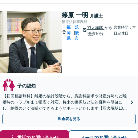
篠原 一明
弁護士
篠原法律事務所
福
筑
羽犬塚駅
から
営業時間：本
岡
後
|
日定休日
徒歩10分
県
市
子の認知
【初回相談無料】離婚の検討段階から、慰謝料請求や財産分与など離
婚時のトラブルまで幅広く対応。将来の選択肢と法的権利を明確に
し、納得のいく決断ができるようサポートいたします【羽犬塚駅10
分】【当日・休日・夜間相談OK】
料金表を見る
電話でお問い合わせ
メールでお問い合わせ