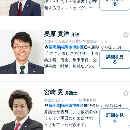
理士・社労士・司法書士が在
る
籍するワンストップグルー
プ】Nexill＆Partnersは複数士
業が在籍するワンストップグ
ループです。相続や企業法務
桑原 貴洋
等複数士業の知識が必要な案
弁護士
件を一括して対応。九州トッ
弁護士法人桑原法律事務所 福岡オフィス
プクラスの豊富な実績。
福岡県
福岡市博多区
祇園駅
から徒歩1分
|
【 強さと優しさの弁護士 】企
詳細を見
業法務、借金、刑事事件、交
る
通事故、離婚、相続などのご
相談を承っております。まず
はお気軽にご相談ください。
チーム体制による迅速で最適
宮崎 晃
なリーガルサービスを提供い
弁護士
たします。
弁護士法人デイライト法律事務所
福岡県
福岡市博多区
博多駅
から徒歩1分
|
弁護士が親身に、ご依頼者の
詳細を見
よりよい明日のためにサポー
る
トさせていただきます。