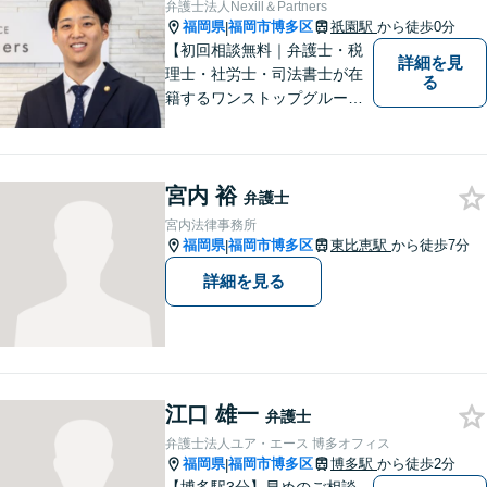
弁護士法人Nexill＆Partners
プクラスの豊富な実績。
福岡県
福岡市博多区
祇園駅
から徒歩0分
|
【初回相談無料｜弁護士・税
詳細を見
理士・社労士・司法書士が在
る
籍するワンストップグルー
プ】Nexill＆Partnersは複数士
業が在籍するワンストップグ
ループです。相続や企業法務
宮内 裕
等複数士業の知識が必要な案
弁護士
件を一括して対応。九州トッ
宮内法律事務所
プクラスの豊富な実績。
福岡県
福岡市博多区
東比恵駅
から徒歩7分
|
詳細を見る
江口 雄一
弁護士
弁護士法人ユア・エース 博多オフィス
福岡県
福岡市博多区
博多駅
から徒歩2分
|