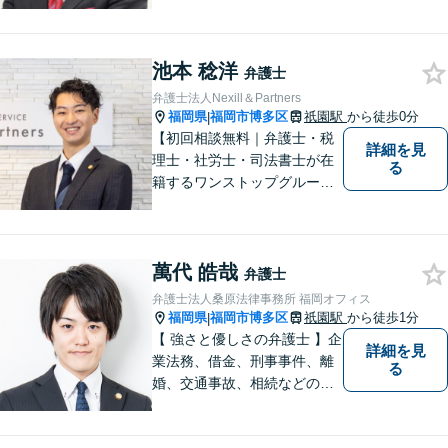
池本 稔洋
弁護士
弁護士法人Nexill＆Partners
福岡県
福岡市博多区
祇園駅
から徒歩0分
|
【初回相談無料｜弁護士・税
詳細を見
理士・社労士・司法書士が在
る
籍するワンストップグルー
プ】Nexill＆Partnersは複数士
業が在籍するワンストップグ
ループです。相続や企業法務
萬代 皓哉
等複数士業の知識が必要な案
弁護士
件を一括して対応。九州トッ
弁護士法人桑原法律事務所 福岡オフィス
プクラスの豊富な実績。
福岡県
福岡市博多区
祇園駅
から徒歩1分
|
【 強さと優しさの弁護士 】企
詳細を見
業法務、借金、刑事事件、離
る
婚、交通事故、相続などのご
相談を承っております。まず
はお気軽にご相談ください。