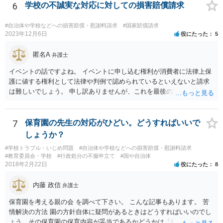
自体は各学校によって慣例として定められることが多いですし、学籍
6
学校の不誠実な対応に対しての損害賠償請求
離脱日も、学校によって異なるようですから、そのこと自体に特に問
題はないでしょう。 ＞万一、効力発生日より前に、その効力が無効と
#自治体や学校などへの損害賠償・慰謝料請求
#国家賠償請求
なる出来事が起こったとしたら、その証明書は効力を発生する事な
2023年12月6日
役にたった
5
く、証明書としては無効化されるということですね？ そう考えるのが
自然でしょう。 ただし、卒業証書自体は、通常記載されている内容
匿名A
弁護士
が、全課程を修了したという事実について記載されており、卒業式時
イベントの話ですよね。 イベントに申し込む権利が消費者に法律上保
点では、そのこと自体は過去の事実として間違いないので、卒業証書
護に値する権利として法律や判例で認められているといえないと請求
自体の無効かどうかという法的な効力を議論するものではないでしょ
は難しいでしょう。 申し訳ありませんが、これを最後の返信としま
う。 問題は、証書そのものではなく、在学中に何らかの問題を起こし
す。
て学籍を剥奪されたかどうか、ということなので、厳密に言えば卒業
証書自体の議論とは直接関係しないと思います。
7
保育園の先生の対応がひどい。どうすればいいで
しょうか？
#学校トラブル・いじめ問題
#自治体や学校などへの損害賠償・慰謝料請求
#教育委員会・学校
#行政処分の不服申立て
#国や自治体
2018年2月22日
役にたった
8
内藤 政信
弁護士
保育園を考える親の会 を調べて下さい。 こんな記事もあります。 苦
情解決の方法 園の方針自体に疑問があるときはどうすればいいのでし
ょう。その保育園の保育内容が妥当であるかどうかは「保育所保育指