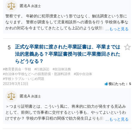
匿名A
弁護士
警察です。 年齢的に犯罪捜査という形ではなく、触法調査という形に
なります。 警察が調査をして児童相談所への通告を行う 学校側も事な
かれの対応を今までしてきたとしても上記のような状態になれば一定
の対応はするでしょう。 外傷がないとのことですが、同種被害を訴え
る生徒が複数名ということであれば、 警察側も動くのではないかと思
われます。
5
正式な卒業前に渡された卒業証書は、卒業までは
法的意義ある？卒業証書授与後に卒業撤回された
らどうなる？
#教育委員会・学校
#行政訴訟
#自治体法務
#自治体や学校などへの損害賠償・慰謝料請求
#国や自治体
#学校トラブル・いじめ問題
2023年3月13日
役にたった
5
匿名A
弁護士
＞つまり証明書とは、こういう風に、将来的に効力が発生する見込み
として、前倒しで当事者に交付するという事も、やってよいというわ
けですか？ 学校の学事日程の関係で効力発生日よりも前に交付したか
らとしても、効力発生日が記載されている証明書の効力に影響はない
でしょう。 両者をそろえるに越したことはないですが、卒業式の日程