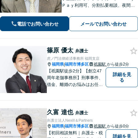
Ｐａｙ利用可、分割払要相談、夜間・
休日相談可（要事前予約）、弁護士歴2
1年。インターネット問題、医療、離
電話でお問い合わせ
メールでお問い合わせ
婚、相続、後見、交通事故、借金、労
働、民事全般取扱い
篠原 優太
弁護士
虎ノ門法律経済事務所 福岡支店
福岡県
福岡市博多区
祇園駅
から徒歩2分
|
【祇園駅徒歩2分】【創立47
詳細を見
周年老舗事務所】刑事事件、
る
借金、離婚のお悩みはお任せ
ください。全国に支店のある
歴史と信頼の事務所です。圧
倒的なノウハウと、真摯な情
久富 達也
熱を持って、難しい案件も諦
弁護士
めずに解決を目指します。
弁護士法人Nexill＆Partners
【他士業連携】
福岡県
福岡市博多区
祇園駅
から徒歩0分
|
【初回相談無料｜弁護士・税
詳細を見