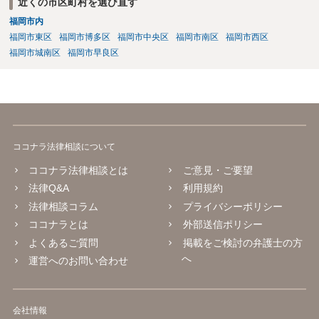
近くの市区町村を選び直す
けでよいのかどうか（これだけなら数万円でしょう）、その後の交渉
福岡市内
を依頼するかどうか、請求金額との関係で、赤字になるかもしれない
ので、交渉の依頼はしないのか、など、検討すべき点はいろいろあり
福岡市東区
福岡市博多区
福岡市中央区
福岡市南区
福岡市西区
ますので、まずは、お近くの弁護士に直接相談してみてください。
福岡市城南区
福岡市早良区
ココナラ法律相談について
ココナラ法律相談とは
ご意見・ご要望
法律Q&A
利用規約
法律相談コラム
プライバシーポリシー
ココナラとは
外部送信ポリシー
よくあるご質問
掲載をご検討の弁護士の方
へ
運営へのお問い合わせ
会社情報