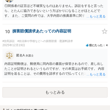
①関係者の証言ほど不確実なものはありません。訴訟をすると言った
ら、とたんに協力できないという方ばかりになることがほとんどで
す。 また、ご質問の件では、大学内部の推薦基準に関する資料とご相
談者様がこれを満たしていたという資料が最低でも証拠として必要で
しょう。 資料の開示制度があるかどうかを一度大学側に問い合わせて
みてはどうでしょうか。 個人で入手できるかどうかはこれにかかって
10
損害賠償請求あたっての内容証明
いるかと思います。 もし、個人での入手が難しければ、弁護士にまず
は依頼をして（受任してくれる弁護士がいるかどうかは別ですが）、
#住民訴訟
#自治体や学校などへの損害賠償・慰謝料請求
弁護士法23条の2に基づく照会をしてもらうという方法もあります。
2025年12月19日
役にたった
4
②少額の慰謝料程度（数十万）であれば認められる可能性はあるかも
しれません。 ですが、推薦がある場合に必ずB社に採用されることが
匿名A
弁護士
保証されているのでなければ、給与差額分の賠償までは難しいと思い
内容証明郵便は、郵便局に同内容の書面が保管されるので、差し出し
ます。 ですので、お金をかけて訴訟をしても得るものが少ない可能性
たことが証明されるというものですが、その本質はお手紙です。 内容
は高いと思われます。 ただ、この点に関しては弁護士によって見解が
証明を送ることは、その費用を請求するので払ってくださいという申
異なるかもしれません。
出をお手紙で行ったというにすぎません。 そのため、相手がそれに応
じる義務が（内容証明郵便の効力として）生じるというものではな
く、無視されたらそれでおしまいです。 その後は、裁判を起こして判
もっとみる
決を得て強制的に支払ってもらえるようにするかどうかを検討する必
要があります。郵便を送らずに最初から裁判所に申し立てる方法もあ
りえます。 弁護士に依頼する場合、何を依頼するかということをよく
よく相談の上、決めるべきです。 単に内容証明郵便を作ってもらうだ