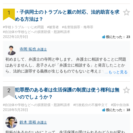
1
・子供同士のトラブルと親の対応、法的助言を求
める方法は？
#学校トラブル・いじめ問題
#被害者
#名誉毀損罪・侮辱罪
#自治体や学校などへの損害賠償・慰謝料請求
2022年10月9日
役にたった
23
寺岡 拓也
弁護士
初めまして、弁護士の寺岡と申します。 弁護士に相談することに問題
はありませんし、息子さんが「弁護士に相談する」と発言したことか
ら、法的に謝罪する義務が生じるものでもないと考えます。 経緯から
してもはや当人同士でのお話は難しい段階にきているようにも思いま
す。 子どもの専門相談窓口もありますし、一度相談だけでもしてはい
かがでしょうか。
2
犯罪歴のある者は生活保護の制度は使う権利は無
いのでしょうか？
#自治体や学校などへの損害賠償・慰謝料請求
#行政処分の不服申立て
#国や自治体
2018年5月28日
役にたった
18
鈴木 崇裕
弁護士
前科があるかないかによって，生活保護が受けられるかどうかが変わ