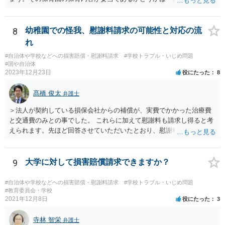
針」や「第三者評価基準」などのガイドラインで判断できます。 相談
だけで問題が解決できずにこじれた時には、苦情を文書にして保育園
に提出しましょう。園は保護者の苦情に耳を傾けなくてはならないと
8
幼稚園での怪我、慰謝料請求の可能性と対応の流
法律で義務付けられています（児童福祉施設最低基準第十四条の
れ
三）。さらに苦情解決のための第三者委員を施設ごとにおくことも指
#自治体や学校などへの損害賠償・慰謝料請求
#学校トラブル・いじめ問題
導されています。 保育園との相談や交渉で解決できない時には、区市
#国や自治体
町村の担当課に苦情を上げることになります。また、都道府県には
2023年12月23日
役にたった
8
「福祉サービス運営適正化委員会」が設置されています。 認可保育所
はもちろんのこと、認可外の保育施設でも補助金を受けている施設
髙橋 俊太
弁護士
は、市や区、都道府県などの責任の範囲内にありますから、役所も相
談に応じなくてはなりません。
＞法人が契約している損保会社からの補償が、実費でかかった治療費
と交通費のみとの事でした。 これらに加えて慰謝料も請求し得ると考
えられます。先ほど回答させていただいたとおり、慰謝料の額につい
ては通院期間・回数などを基準にして検討がなされます。
9
大学に対して損害賠償請求できますか？
#自治体や学校などへの損害賠償・慰謝料請求
#学校トラブル・いじめ問題
#教育委員会・学校
2021年12月8日
役にたった
3
寺林 智栄
弁護士