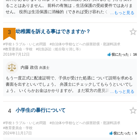
ることはありません。 前科の有無は，生活保護の受給要件ではありま
せん。 役所は生活保護に消極的（できれば受け容れたくない）な姿勢
を示すことが多いようですが， 受給要件を満たしていることをきちん
と説明しましょう。
3
幼稚園を訴える事はできますか？
#学校トラブル・いじめ問題
#自治体や学校などへの損害賠償・慰謝料請求
#教育委員会・学校
#抗告訴訟（処分取り消し等）
2018年7月12日
役にたった
16
内藤 政信
弁護士
もう一度正式に配達証明で、子供が受けた処遇に ついて説明を求める
書面を出すといいでしょう。 弁護士にチェックしてもらうといいでし
ょう。 いくらかお金はかかりますが。 まだ双方の意見調整が必要です
ね。
4
小学生の暴行について
#学校トラブル・いじめ問題
#自治体や学校などへの損害賠償・慰謝料請求
#教育委員会・学校
2024年11月17日
役にたった
5