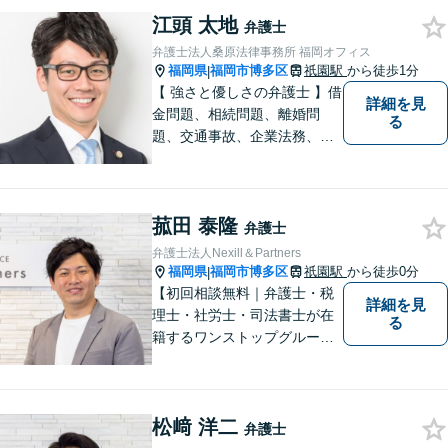
チーム体制による迅速で最適
江頭 太地
なリーガルサービスを提供い
弁護士
たします。
弁護士法人桑原法律事務所 福岡オフィス
福岡県
福岡市博多区
祇園駅
から徒歩1分
|
【 強さと優しさの弁護士 】借
詳細を見
金問題、相続問題、離婚問
る
題、交通事故、企業法務、刑
事事件などのご相談を承って
おります。まずはお気軽にご
相談ください。チーム体制に
菰田 泰隆
よる迅速で最適なリーガルサ
弁護士
ービスを提供いたします。
弁護士法人Nexill＆Partners
福岡県
福岡市博多区
祇園駅
から徒歩0分
|
【初回相談無料｜弁護士・税
詳細を見
理士・社労士・司法書士が在
る
籍するワンストップグルー
プ】Nexill＆Partnersは複数士
業が在籍するワンストップグ
ループです。相続や企業法務
松﨑 洋二
等複数士業の知識が必要な案
弁護士
件を一括して対応。九州トッ