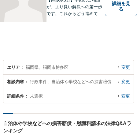
【博多駅3分】早めのご相談
詳細を見
が、より良い解決への第一歩
る
です。これからどう進めてい
くのが一番よいか、最適な道
筋を一緒に考えていきます。
どんな些細なことでも構いま
せんので、遠慮なくご相談く
ださい。【分割払い利用可】
【電話・メール面談可】
エリア
福岡県、福岡市博多区
変更
相談内容
行政事件、自治体や学校などへの損害賠償・慰謝料請求
変更
詳細条件
未選択
変更
自治体や学校などへの損害賠償・慰謝料請求の法律Q&Aラ
ンキング