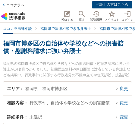
弁護士の方はこちら
ココナラへ
投稿する
探す
閲覧履歴
マイリスト
ログイン
ココナラ法律相談
福岡県で法律相談できる弁護士
福岡市で法律相談で
福岡市博多区の自治体や学校などへの損害賠
償・慰謝料請求に強い弁護士
福岡県の福岡市博多区で自治体や学校などへの損害賠償・慰謝料請求に強い弁
護士が14名見つかりました。初回面談無料や休日面談に対応している弁護士な
ども掲載中。行政事件に関係する行政処分の不服申立てや住民訴訟、抗告訴訟
（処分取り消し等）等の細かな分野での絞り込み検索もでき便利です。特にか
しわ総合法律事務所の柏 真人弁護士や.の澁谷 和利弁護士、浜田法律事務所の
エリア
福岡県、福岡市博多区
変更
浜田 宏弁護士のプロフィール情報や弁護士費用、強みなどが注目されていま
す。『福岡市博多区で土日や夜間に発生した自治体や学校などへの損害賠償・
相談内容
行政事件、自治体や学校などへの損害賠償・慰謝料請求
変更
慰謝料請求のトラブルを今すぐに弁護士に相談したい』『自治体や学校などへ
の損害賠償・慰謝料請求のトラブル解決の実績豊富な近くの弁護士を検索した
い』『初回相談無料で自治体や学校などへの損害賠償・慰謝料請求を法律相談
詳細条件
未選択
変更
できる福岡市博多区内の弁護士に相談予約したい』などでお困りの相談者さん
におすすめです。