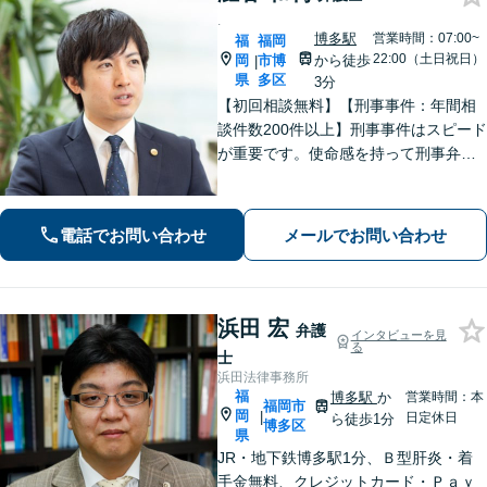
.
博多駅
営業時間：07:00~
福
福岡
22:00（土日祝日）
岡
市博
から徒歩
|
県
多区
3分
【初回相談無料】【刑事事件：年間相
談件数200件以上】刑事事件はスピード
が重要です。使命感を持って刑事弁護
に注力し、依頼者の状況に寄り添いな
がら最善の解決を目指します。【英語
対応可能：通訳を介さず英語で直接サ
電話でお問い合わせ
メールでお問い合わせ
ポート】
浜田 宏
弁護
インタビューを見
る
士
浜田法律事務所
福
博多駅
か
営業時間：本
福岡市
岡
|
日定休日
ら徒歩1分
博多区
県
JR・地下鉄博多駅1分、Ｂ型肝炎・着
手金無料、クレジットカード・Ｐａｙ