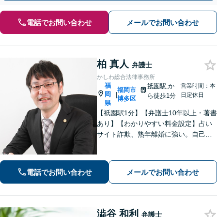
電話でお問い合わせ
メールでお問い合わせ
柏 真人
弁護士
かしわ総合法律事務所
福
祇園駅
か
営業時間：本
福岡市
岡
|
日定休日
ら徒歩1分
博多区
県
【祇園駅1分】【弁護士10年以上・著書
あり】【わかりやすい料金設定】占い
サイト詐欺、熟年離婚に強い。自己破
産や自宅を残す債務整理にも対応。丁
寧なアドバイスに定評あり。出会い系
詐欺、刑事事件（博多警察署まで徒歩5
電話でお問い合わせ
メールでお問い合わせ
分）や相続にも対応。
澁谷 和利
弁護士