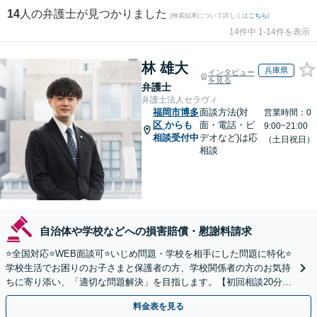
14
人の弁護士が見つかりました
(検索結果について詳しくは
こちら
)
14件中 1-14件を表示
林 雄大
兵庫県
インタビュー
を見る
弁護士
弁護士法人セラヴィ
福岡市博多
面談方法(対
営業時間：0
区
からも
面・電話・ビ
9:00~21:00
相談受付中
デオなど)は応
（土日祝日）
相談
自治体や学校などへの損害賠償・慰謝料請求
⭐️全国対応⭐️WEB面談可⭐️いじめ問題・学校を相手にした問題に特化⭐️
学校生活でお困りのお子さまと保護者の方、学校関係者の方のお気持
ちに寄り添い、「適切な問題解決」を目指します。【初回相談20分無
料】
料金表を見る