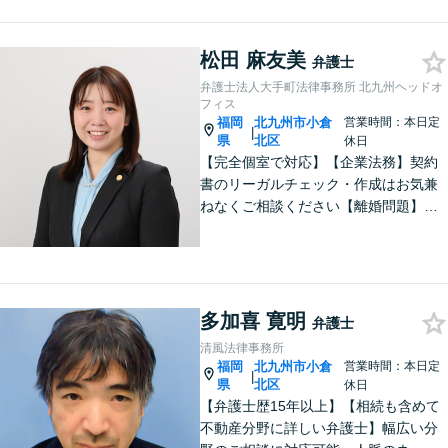
松田 麻友美
弁護士
弁護士法人大手町法律事務所 北九州ヘッドオ
フィス
福岡
北九州市小倉
営業時間：本日定
|
県
北区
休日
【完全個室で対応】【企業法務】契約
書のリーガルチェック・作成はお気兼
ねなくご相談ください【離婚問題】不
貞慰謝料の請求する側・される側に双
方対応。離婚検討中でもお気軽にご相
談を【駐車場あり】
多加喜 寛明
弁護士
清風法律事務所
福岡
北九州市小倉
営業時間：本日定
|
県
北区
休日
【弁護士歴15年以上】【相続も含めて
不動産分野に詳しい弁護士】幅広い分