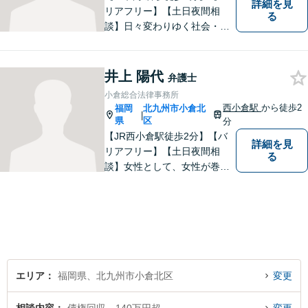
詳細を見
リアフリー】【土日夜間相
る
談】日々変わりゆく社会・法
的環境に適時に対応し、クラ
イアントの皆様にご満足いた
だける良質なリーガルサービ
井上 陽代
弁護士
スを提供できるよう日々研鑽
小倉総合法律事務所
に努めてまいります。お気軽
西小倉駅
から徒歩2
福岡
北九州市小倉北
|
にご相談ください。
県
区
分
【JR西小倉駅徒歩2分】【バ
詳細を見
リアフリー】【土日夜間相
る
談】女性として、女性が巻き
込まれる各種法的トラブル、
女性が特有の法律問題にも積
極的に対応しております。男
性弁護士には相談しづらいと
いう女性の方もお気軽にご相
談下さい。
エリア
福岡県、北九州市小倉北区
変更