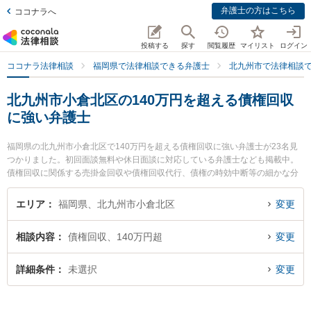
弁護士の方はこちら
ココナラへ
投稿する
探す
閲覧履歴
マイリスト
ログイン
ココナラ法律相談
福岡県で法律相談できる弁護士
北九州市で法律相談
北九州市小倉北区の140万円を超える債権回収
に強い弁護士
福岡県の北九州市小倉北区で140万円を超える債権回収に強い弁護士が23名見
つかりました。初回面談無料や休日面談に対応している弁護士なども掲載中。
債権回収に関係する売掛金回収や債権回収代行、債権の時効中断等の細かな分
野での絞り込み検索もでき便利です。特に北九州第一法律事務所の池上 遊弁護
士やいろは法律事務所の今泉 多映子弁護士、平井・柏﨑法律事務所の吉田 麻衣
エリア
福岡県、北九州市小倉北区
変更
弁護士のプロフィール情報や弁護士費用、強みなどが注目されています。『北
九州市小倉北区で土日や夜間に発生した140万円を超える債権回収のトラブル
相談内容
債権回収、140万円超
変更
を今すぐに弁護士に相談したい』『140万円を超える債権回収のトラブル解決
の実績豊富な近くの弁護士を検索したい』『初回相談無料で140万円を超える
債権回収を法律相談できる北九州市小倉北区内の弁護士に相談予約したい』な
詳細条件
未選択
変更
どでお困りの相談者さんにおすすめです。