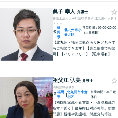
眞子 幸人
弁護士
弁護士法人大手町法律事務所 北九州ヘッドオ
フィス
福
営業時間：09:00~20:00
北九州市小
岡
|
（土日祝日）
倉北区
県
【北九州・福岡に拠点あり▶どちらで
もご相談できます】【完全個室で相談
可】【バリアフリー】【駐車場有】法
律問題は様々な角度から問題をとらえ
る必要があります。これまでの経験を
活かした総合力で課題解決をサポート
します。お悩みの方はご相談くださ
祖父江 弘美
弁護士
い。
清風法律事務所
福岡
北九州市小倉
営業時間：本日定
|
県
北区
休日
【福岡地家裁小倉支部・小倉簡易裁判
所すぐ近く】最短即日対応可能。離婚
問題】親権や監護権、財産分与等複雑