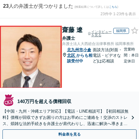
23
人の弁護士が見つかりました
(検索結果について詳しくは
こちら
)
23件中 1-23件を表示
齋藤 遼
福岡県
インタビュー
を見る
弁護士
弁護士法人大西総合法律事務所 福岡事務所
営業時
北九州市小倉
面談方法(対面・
北区
からも相
電話・ビデオな
間：本日
談受付中
ど)は応相談
定休日
140万円を超える債権回収
【中国・九州・沖縄エリア対応】【電話・LINE相談可】【初回相談無
料】債権が回収できずお困りの方はお早めにご連絡を！交渉のストレ
ス、煩雑な法的手続きを弁護士が肩代わりし、迅速に解決へ導きま
す。個人事業主の方もご相談ください。
料金表を見る