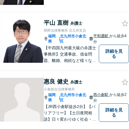
国家賠償に注力【北九州・行
橋・京築】
平山 直樹
弁護士
岡野法律事務所 北九州支店
平和通駅
から徒歩4
福岡
北九州市小倉北
|
県
区
分
【中四国九州最大級の弁護士
詳細を見
事務所】交通事故、借金問
る
題、離婚、相続など様々な問
題について、「何度でも無
料」の相談を行っています！
まずはお気軽にご相談くださ
惠良 健史
弁護士
い！
小倉総合法律事務所
西小倉駅
から徒歩2
福岡
北九州市小倉北
|
県
区
分
【JR西小倉駅徒歩2分】【バ
詳細を見
リアフリー】【土日夜間相
る
談】日々変わりゆく社会・法
的環境に適時に対応し、クラ