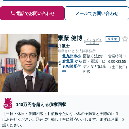
電話でお問い合わせ
メールでお問い合わせ
齋藤 健博
東京都
インタビュ
ーを見る
弁護士
銀座さいとう法律事務所
北九州市小
面談方法(対
営業時間：0
倉北区
から
面・電話・ビ
6:00~23:55
も相談受付
デオなど)は応
（土日祝日）
中
相談
140万円を超える債権回収
【当日・休日・夜間相談可】債権をためない為の予防策と実際の回収
はお任せください。迅速に行動し丁寧に対応いたします。まずはお電
話ください。