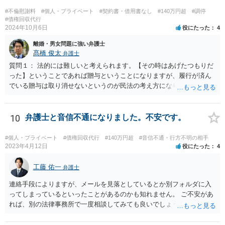
#不倫慰謝料
#個人・プライベート
#契約書・借用書なし
#140万円超
#調停
#債権回収代行
2024年10月6日
役にたった
4
離婚・男女問題に強い弁護士
髙橋 俊太
弁護士
質問１： 法的には難しいと考えられます。【その時はあげたつもりだ
った】ということであれば贈与ということになりますが、履行が済ん
でいる贈与は取り消せないというのが民法の考え方になります。（な
お、貴方のケースの場合、不法原因給付云々は、贈与でなくて貸付で
あった場合に意味が生じる議論だと思われます。） 質問２： 調停申立
てをすること自体は可能ですが、相手方が調停に出席して話し合いに
10
弁護士と音信不通になりました。不安です。
よる解決に応じない限り、実効性はほとんどないと思われます。 質問
３： 仮に裁判になったとしても、口論中の発言で合意成立が認定され
#個人・プライベート
#債権回収代行
#140万円超
#音信不通・行方不明の相手
ることは考え難いと思われます。
2023年4月12日
役にたった
4
工藤 佑一
弁護士
連絡手段によりますが、メールを見落としているとか別フォルダに入
ってしまっているといったことがあるのかも知れません。 ご不安があ
れば、別の法律事務所で一度相談してみても良いでしょう。