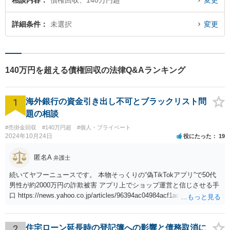
相談内容
債権回収、140万円超
変更
詳細条件
未選択
変更
140万円を超える債権回収の法律Q&Aランキング
1
海外銀行の資金引き出し不可とブラックリスト問
題の相談
#売掛金回収
#140万円超
#個人・プライベート
2024年10月24日
役にたった
19
匿名A
弁護士
続いてヤフーニュースです。 本物そっくりの“偽TikTokアプリ”で50代
男性が約2000万円の詐欺被害 アプリ上でショップ運営と信じさせる手
口 https://news.yahoo.co.jp/articles/96394ac04984acf1acaa293f13ccf5
009d26bfe6
2
住宅ローン延長時の登記簿への影響と債務取消に