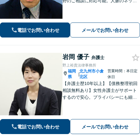
野のご相談に対応可能。人脈のネット
ワークも広く、ワンストップで解決し
た事件の実績も多数あります。【ご依
頼者様のニーズに合わせて夜間・休日
のご相談も対応】【法テラス利用可】
電話でお問い合わせ
メールでお問い合わせ
岩岡 優子
弁護士
野上裕貴法律事務所
福岡
北九州市小倉
営業時間：本日定
|
県
北区
休日
【弁護士歴10年以上】【債務整理初回
相談無料あり】女性弁護士がサポート
するので安心。プライバシーにも細心
の注意を払っております。解決までの
細やかな対応や心的なサポートに注力
しております。お気軽にご相談くださ
い。【完全個室で相談】【駐車場あ
電話でお問い合わせ
メールでお問い合わせ
り】