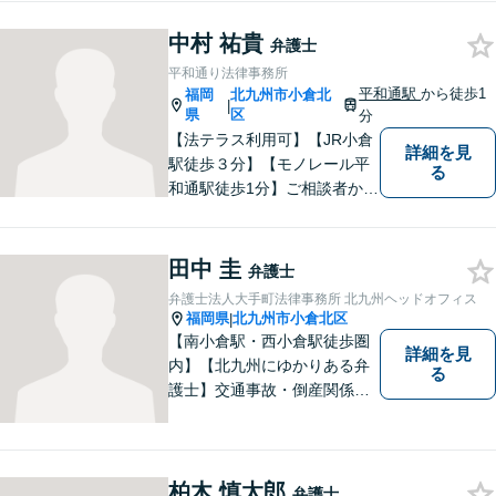
イアントの皆様にご満足いた
だける良質なサービスを提供
中村 祐貴
弁護士
できるよう日々研鑽に努めて
平和通り法律事務所
まいります。お気軽にご相談
平和通駅
から徒歩1
福岡
北九州市小倉北
|
ください。
県
区
分
【法テラス利用可】【JR小倉
詳細を見
駅徒歩３分】【モノレール平
る
和通駅徒歩1分】ご相談者から
特に丁寧にお話しを伺い、十
分な打合せを行うことを大切
にしております。お気軽に御
田中 圭
弁護士
相談ください。
弁護士法人大手町法律事務所 北九州ヘッドオフィス
福岡県
北九州市小倉北区
|
【南小倉駅・西小倉駅徒歩圏
詳細を見
内】【北九州にゆかりある弁
る
護士】交通事故・倒産関係・
刑事事件分野などに強みを持
つ弁護士。「信頼のソリュー
ション」をモットーに問題の
本質把握から解決に至るまで
柏木 慎太郎
弁護士