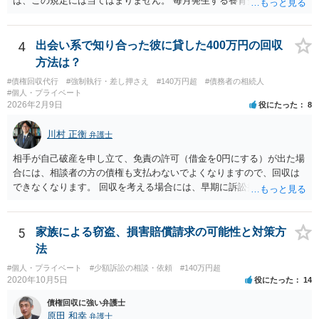
は、この規定には当てはまりません。 毎月発生する養育費債権の方は
「定期金債権」ではなく、「定期給付債権」といい、旧民法１６９条
により、５年で時効にかかります。 ２） 強制執行により時効は中断
（更新）されるので、その時点で時効未完成のもののみ受け取れま
4
出会い系で知り合った彼に貸した400万円の回収
す。 ３） 請求できなくなる理由はないと思います。ただ、額としては
方法は？
大きくならないとは思います。 ４） 援用が認められれば、時効が完成
#債権回収代行
#強制執行・差し押さえ
#140万円超
#債務者の相続人
していた債権は、起算日にさかのぼって消滅します（民法１４４
#個人・プライベート
条）。（「強制執行債権」が何を指すかが分かりません。時効にかか
2026年2月9日
役にたった
8
らない部分は、引き続き強制執行可能です。） ５） 約束した支払日
（月ごと）が、強制執行の５年以上前の分は、時効の援用により消滅
川村 正衡
弁護士
します。請求できるのは、それ以降の分となります。未払の発生よ
り、強制執行を基準に考えた方が分かりやすいでしょう。 > また、こ
相手が自己破産を申し立て、免責の許可（借金を0円にする）が出た場
の様な案件を請け負って頂けるものなのでしょうか？ こちらの立場を
合には、相談者の方の債権も支払わないでよくなりますので、回収は
主張する余地があれば、依頼する価値はあると思います。「支払い意
できなくなります。 回収を考える場合には、早期に訴訟提起などを進
思表示があったと思われるエビデンス」のあたりを吟味する必要があ
めた方が良いと思います。
りそうです。
5
家族による窃盗、損害賠償請求の可能性と対策方
法
#個人・プライベート
#少額訴訟の相談・依頼
#140万円超
2020年10月5日
役にたった
14
債権回収に強い弁護士
原田 和幸
弁護士