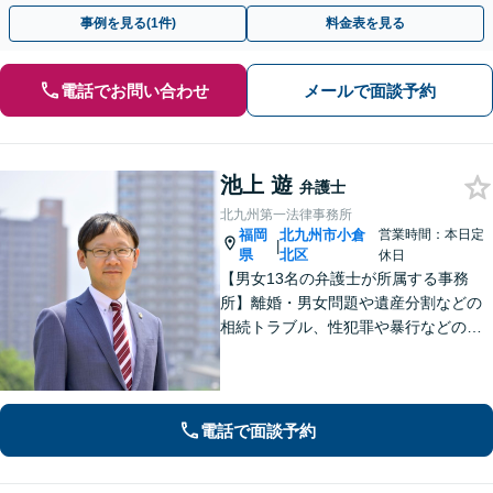
事例を見る(1件)
料金表を見る
電話でお問い合わせ
メールで面談予約
池上 遊
弁護士
北九州第一法律事務所
福岡
北九州市小倉
営業時間：本日定
|
県
北区
休日
【男女13名の弁護士が所属する事務
所】離婚・男女問題や遺産分割などの
相続トラブル、性犯罪や暴行などの刑
事事件を幅広く承ります。どのような
内容でも事務所が一丸となり的確に対
応し、依頼者さまに最善の解決を目指
します【土日祝・当日対応可】
電話で面談予約