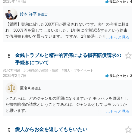
2025年7月4日
役にたった
4
鈴木 祥平
弁護士
【質問】実弟に貸した300万円が返済されないです。去年の今頃に頼ま
れ、300万円を貸してしまいました。1年後に全額返済するという約束
で借用書も書いて貰っています。 ですが、1年経過した現在一銭も返
済も無ければ、返済する気すら、返さず申し訳無い、分割して返すな
どという話も無く、開き直っている様に見受けられます。返済は勿論
ですが、今までの弟の素行等問題は色々あり、反省と制裁して欲しい
8
金銭トラブルと精神的苦痛による損害賠償請求の
です。 【回答】おそらく、弟さんとしては、「返済しなかったとして
手続きについて
も、兄が自分に対して法的措置を講じてくることはないであろう」と
#140万円超
#少額訴訟の相談・依頼
#個人・プライベート
いう「甘え」があるのだと思います。きちんと返済をさせるために
2025年2月7日
役にたった
2
は、「家族内の問題であるから穏便に解決を図る」という対応ではな
くて、一般社会の中のルールに基づいて、「約束（契約）したことを
匿名A
弁護士
守らない場合には、法的措置を講じる」という当たり前の対応を取る
べきであろうかと思います。もちろん、現実的に一括で返済出来る状
＞これらは、どのジャンルの問題になりますか？ モラハラを原因とし
況ではないのかもしれませんが、分割でもきちんと返済をさせる合意
た損害賠償の請求ということであれば、ジャンルとしてはモラハラか
を取り付けるべきです。訴訟を提起した上で、「裁判上の和解」（分
と思います。
割での返済）をすれば、その返済を怠った場合には強制執行（国の力
で強制的に相手方から財産を取り上げて、そこから回収する）という
ことができます。まずは、弁護士に相談をすることから初めて頂いた
9
愛人からお金を返してもらいたい
方が良いかと思います。