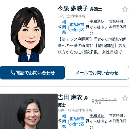
今泉 多映子
弁護士
いろは法律事務所
平和通駅
営業時間：
福
北九州市
本日定休日
岡
から徒歩5
|
小倉北区
県
分
【法テラス利用可】早めのご相談が解
決への一番の近道に【離婚問題】男女
双方からのご相談多数。女性目線で、
最善の解決策を提案します【借金問
題】破産管財人の経験を活かし最適な
債務整理の方法を提案し、人生の再出
電話でお問い合わせ
メールでお問い合わせ
発を支援します
吉田 麻衣
弁
インタビューを
見る
護士
平井・柏﨑法律事務所
平和通駅
営業時間：
福
北九州市
本日定休日
岡
から徒歩2
|
小倉北区
県
分