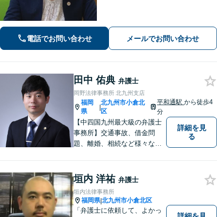
化する問題に解決後も見据えたアドバ
イス【相続・遺言】総合商社での社会
人経験や調停委員の経験で培った調整
力と交渉力を強みに円満な相続へ。
電話でお問い合わせ
メールでお問い合わせ
田中 佑典
弁護士
岡野法律事務所 北九州支店
平和通駅
から徒歩4
福岡
北九州市小倉北
|
県
区
分
【中四国九州最大級の弁護士
詳細を見
事務所】交通事故、借金問
る
題、離婚、相続など様々な問
題について、「何度でも無
料」の相談を行っています！
まずはお気軽にご相談くださ
垣内 洋祐
弁護士
い！
垣内法律事務所
福岡県
北九州市小倉北区
|
「弁護士に依頼して、よかっ
詳細を見