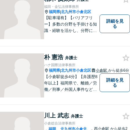
懇切丁寧に対応します！【宅
福田・金弘法律事務所
建士資格あり】
福岡県
北九州市小倉北区
|
【駐車場有】【バリアフリ
詳細を見
ー】多数の分野を手掛ける知
る
識・経験を活かし、分野にと
らわれない多角的・横断的な
見地から、迅速・的確かつ分
かりやすいリーガルサービス
を提供致します。メール相談
朴 憲浩
弁護士
やビデオ面談にも柔軟に対応
ハナ国際法律事務所
しております。 まずは、ご相
福岡県
北九州市小倉北区
小倉駅
から徒歩6分
|
談ください。
【小倉駅徒歩4分】【弁護歴8
詳細を見
年以上】福岡県で、離婚／労
る
働／刑事／外国人事件などに
精通する弁護士。日頃感じる
小さな違和感・疑問をお気軽
にご相談ください。丁寧に、
川上 武志
会話のキャッチボールを積み
弁護士
重ねながら解決へと動いてま
小倉総合法律事務所
いります。【韓国語対応可】
西小倉駅
から徒歩2
福岡
北九州市小倉北