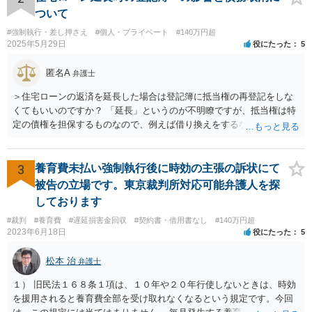
ついて
#強制執行・差し押さえ
#個人・プライベート
#140万円超
2025年5月29日
役にたった
5
匿名A
弁護士
＞住宅ローンの返済を延長した場合は登記簿に抵当権の再登記をしな
くてもいいのですか？ 「延長」というのが不明瞭ですが、抵当権は特
定の債権を担保するものなので、例えば借り換えをするなどしてあら
たに別の契約をしたのであれば、前の抵当権を抹消した上で新たに抵
当権を付けるでしょう。そうではなく、単に返済スケジュールを変更
したということであれば、債権として同一ですからあらためて登記は
3
養育費未払い強制執行後に時効の主張の訴状にて
しないでしょう。 それにそもそも、抵当権の登記は、借りた時期や利
被告の立場です。東京裁判所対応可能弁護人を探
息などは記載されますが、終期については登記されません。
しております
#裁判
#養育費
#遅延損害金回収
#契約書・借用書なし
#140万円超
2023年6月18日
役にたった
5
松本 治
弁護士
１） 旧民法１６８条１項は、１０年や２０年行使しないときは、時効
を援用されると養育費全部を受け取れなくなるという規定です。今回