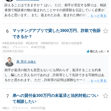
訴えることはできますか？ はい。 ただ、相手が否定する限りは、相談
者側で相談者の物が盗まれたことやその損害額を立証していく必要が
あると思います。 また、盗まれたお金、盗まれた物の値段分のお金、
精神的ストレスに対する賠償を請求することは出来ますか？ お金の額
や物の時価相当額の請求はできます。 ただ、慰謝料は難しいと思いま
す。
6
マッチングアプリで貸した3900万円、詐欺で告訴
できるか？
#遅延損害金回収
#投資詐欺
#債権回収代行
#詐欺の法的措置
#個人・プライベート
#140万円超
2026年3月16日
役にたった
4
泉 亮介
弁護士
相手が返済の能力も意思もないにも関わらず，返済することを約束
し，騙したと言えるのであれば，詐欺罪として告訴できる可能性はあ
るかと思われます。 ただ，詐欺罪の証明は困難なケースも多く，民事
上での返済請求，返還訴訟を検討された方が良いかと思われます。
7
弟への貸付金300万円の未返済と法的対処につい
て相談したい
#個人・プライベート
#140万円超