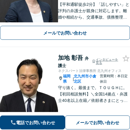
【平和通駅徒歩2分】「話しやすい」と
評判の弁護士が親身に対応します。離
婚や相続から、交通事故、債務整理、
企業法務まで幅広い解決実績あり。1児
の母としての視点も活かし、不安に寄
メールでお問い合わせ
り添った丁寧なご説明をお約束しま
す。まずはお気軽にご相談ください。
加地 彰吾
弁
インタビューを
見る
護士
ネクスパート法律事務所 北九州オフィス
福岡
北九州市小倉
営業時間：本日定
|
県
北区
休日
守り抜く。最後まで。ＴＯＵＧＨに。
【初回相談無料】＼全国14拠点・弁護
士40名以上在籍／依頼者さまにとって
有利な解決になるよう、最後まで諦め
ずに闘います！借金問題/離婚・男女問
題/相続/交通事故/刑事事件など、ご相
電話でお問い合わせ
メールでお問い合わせ
談ください【夜間・休日対応】