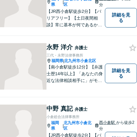
|
県
区
分
【JR西小倉駅徒歩2分】【バ
詳細を見
リアフリー】【土日夜間相
る
談】常に基本が何であるかを
意識し、判断に悩むことがあ
れば基本に立ち返って考える
ことを忘れずに日々研鑽に努
永野 洋介
弁護士
めてまいりたいと考えており
三代・永野法律事務所
ます。お気軽にご相談くださ
福岡県
北九州市小倉北区
|
い。
【南小倉駅徒歩12分】【弁護
詳細を見
士歴14年以上】「あなたの身
る
近な法律相談相手に」がモッ
トー。交通事故分野に精通す
る弁護士。相続、離婚、交通
事故、債務整理等、個人が抱
える問題に注力しております
中野 真記
弁護士
ので、お気軽にご相談くださ
小倉総合法律事務所
いませ。【駐車場あり】
西小倉駅
から徒歩2
福岡
北九州市小倉北
|
県
区
分
【JR西小倉駅徒歩2分】【バ