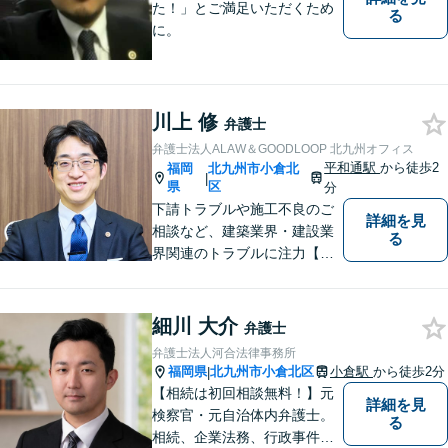
た！」とご満足いただくため
る
に。
川上 修
弁護士
弁護士法人ALAW＆GOODLOOP 北九州オフィス
平和通駅
から徒歩2
福岡
北九州市小倉北
|
県
区
分
下請トラブルや施工不良のご
詳細を見
相談など、建築業界・建設業
る
界関連のトラブルに注力【企
業法務も多くの実績あり】不
祥事対応、顧問契約など企業
のご相談はお任せください
細川 大介
弁護士
【夜間・休日対応可】M&A、
弁護士法人河合法律事務所
株式発行も対応【小倉駅3分】
福岡県
北九州市小倉北区
小倉駅
から徒歩2分
|
【相続は初回相談無料！】元
詳細を見
検察官・元自治体内弁護士。
る
相続、企業法務、行政事件、