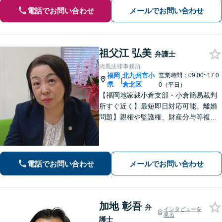
電話でお問い合わせ
メールでお問い合わせ
祖父江 弘美
弁護士
清風法律事務所
福岡
北九州市小
営業時間：09:00~17:0
|
県
倉北区
0（平日）
【福岡地家裁小倉支部・小倉簡易裁判
所すぐ近く】最短即日対応可能。離婚
問題】親権や監護権、財産分与等複雑
化する問題に解決後も見据えたアドバ
イス【相続・遺言】総合商社での社会
人経験や調停委員の経験で培った調整
力と交渉力を強みに円満な相続へ。
電話でお問い合わせ
メールでお問い合わせ
加地 彰吾
弁
インタビューを
見る
護士