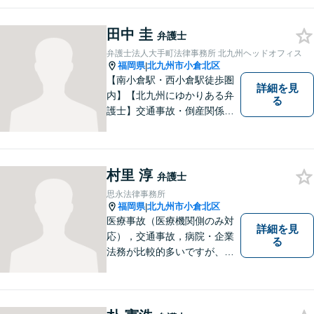
田中 圭
弁護士
弁護士法人大手町法律事務所 北九州ヘッドオフィス
福岡県
北九州市小倉北区
|
【南小倉駅・西小倉駅徒歩圏
詳細を見
内】【北九州にゆかりある弁
る
護士】交通事故・倒産関係・
刑事事件分野などに強みを持
つ弁護士。「信頼のソリュー
ション」をモットーに問題の
本質把握から解決に至るまで
村里 淳
弁護士
懇切丁寧に対応します！【宅
思永法律事務所
建士資格あり】
福岡県
北九州市小倉北区
|
医療事故（医療機関側のみ対
詳細を見
応），交通事故，病院・企業
る
法務が比較的多いですが、家
事事件（相続・離婚）や債務
整理（個人再生・破産申立）
等も幅広く対応しています。
【福岡地裁小倉支部すぐ近