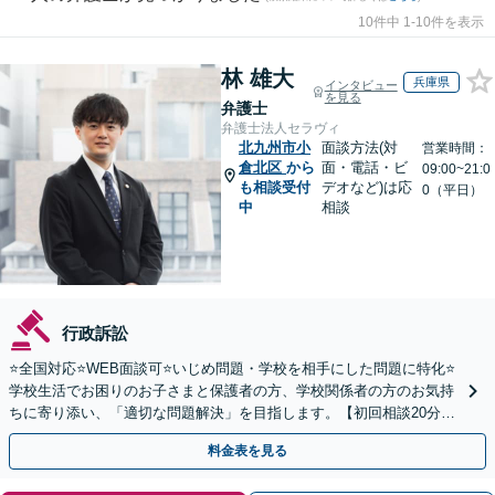
10件中 1-10件を表示
林 雄大
兵庫県
インタビュー
を見る
弁護士
弁護士法人セラヴィ
北九州市小
面談方法(対
営業時間：
倉北区
から
面・電話・ビ
09:00~21:0
も相談受付
デオなど)は応
0（平日）
中
相談
行政訴訟
⭐️全国対応⭐️WEB面談可⭐️いじめ問題・学校を相手にした問題に特化⭐️
学校生活でお困りのお子さまと保護者の方、学校関係者の方のお気持
ちに寄り添い、「適切な問題解決」を目指します。【初回相談20分無
料】
料金表を見る