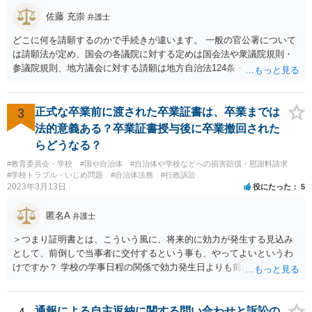
（信号無視）した」というあなたと同じ考えの人が運転をしている公
佐藤 充崇
弁護士
道は、きちんと交通ルールを守っている人や歩行者らにとってとても
危険なものであり怖いので、そのような人には是非とも運転免許を返
どこに何を請願するのかで手続きが違います。 一般の官公署について
納してほしいと思うのが社会の大勢です。 実際「交通違反を繰り返せ
は請願法が定め、国会の各議院に対する定めは国会法や衆議院規則・
ば免許停止や取消（強制返納）になる」のはそういうことです。 たま
参議院規則、地方議会に対する請願は地方自治法124条・125条が定め
たま（あなたにとって）いい警察官にあたったことをきっかけに、む
ています。 請願を行おうとする官公署にまず問いあわせるのが比較的
しろ今回を苦い薬（良い教訓）として反省し、次回から「前の車は赤
スムースかと思います。
で右折進行したけど、自分は右折進行を思いとどまった」と交通ルー
3
正式な卒業前に渡された卒業証書は、卒業までは
ルを遵守するドライバーになってほしいと期待しています。
法的意義ある？卒業証書授与後に卒業撤回された
らどうなる？
#教育委員会・学校
#国や自治体
#自治体や学校などへの損害賠償・慰謝料請求
#学校トラブル・いじめ問題
#自治体法務
#行政訴訟
2023年3月13日
役にたった
5
匿名A
弁護士
＞つまり証明書とは、こういう風に、将来的に効力が発生する見込み
として、前倒しで当事者に交付するという事も、やってよいというわ
けですか？ 学校の学事日程の関係で効力発生日よりも前に交付したか
らとしても、効力発生日が記載されている証明書の効力に影響はない
でしょう。 両者をそろえるに越したことはないですが、卒業式の日程
自体は各学校によって慣例として定められることが多いですし、学籍
通報による自主返納に関する問い合わせと訴訟の