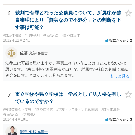
由に宮中の祭祀・儀礼に関する儀式を拒否したり、それら儀式の遂行
を批判する意見を公にすることが無制限に許されるとは思えません。
6
裁判で有罪となった公務員について、所属庁が独
自審理により「無実なので不処分」との判断を下
す事は可能？
#自治体法務
#刑事裁判
#行政訴訟
#国や自治体
2022年12月27日
役にたった
2
佐藤 充崇
弁護士
法律上は可能と思いますが、事実上そういうことはほとんどないかと
思います。 逆に刑事で無罪判決が出たが、所属庁が独自の判断で懲戒
処分を出すことはそこそこ見られます。
7
市立学校や県立学校は、学校として法人格を有し
ているのですか？
#教育委員会・学校
#国や自治体
#学校トラブル・いじめ問題
#自治体法務
#行政訴訟
#学校法人
2024年4月10日
役にたった
3
濵門 俊也
弁護士