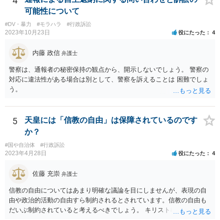
4
離脱日も、学校によって異なるようですから、そのこと自体に特に問
可能性について
題はないでしょう。 ＞万一、効力発生日より前に、その効力が無効と
#DV・暴力
#モラハラ
#行政訴訟
なる出来事が起こったとしたら、その証明書は効力を発生する事な
2023年10月23日
役にたった
4
く、証明書としては無効化されるということですね？ そう考えるのが
自然でしょう。 ただし、卒業証書自体は、通常記載されている内容
内藤 政信
弁護士
が、全課程を修了したという事実について記載されており、卒業式時
点では、そのこと自体は過去の事実として間違いないので、卒業証書
警察は、通報者の秘密保持の観点から、開示しないでしょう。 警察の
自体の無効かどうかという法的な効力を議論するものではないでしょ
対応に違法性がある場合は別として、警察を訴えることは 困難でしょ
う。 問題は、証書そのものではなく、在学中に何らかの問題を起こし
う。
て学籍を剥奪されたかどうか、ということなので、厳密に言えば卒業
証書自体の議論とは直接関係しないと思います。
5
天皇には「信教の自由」は保障されているのです
か？
#国や自治体
#行政訴訟
2023年4月28日
役にたった
4
佐藤 充崇
弁護士
信教の自由についてはあまり明確な議論を目にしませんが、表現の自
由や政治的活動の自由すら制約されるとされています。信教の自由も
だいぶ制約されていると考えるべきでしょう。 キリスト教の信仰につ
いても、心の中で思うだけなら可能かもしれませんが、その信仰を理