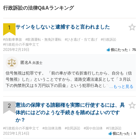
行政訴訟の法律Q&Aランキング
1
サインをしないと逮捕すると言われました
#自動車事故
#飲酒運転・無免許運転
#ひき逃げ・当て逃げ
#行政訴訟
#行政処分の不服申立て
2026年2月19日
役にたった
75
匿名A
弁護士
信号無視は犯罪です。 「前の車が赤で右折進行したから、自分も（信
号無視）した」ということですから、道路交通法違反として「３月以
下の拘禁刑又は５万円以下の罰金」という犯罪行為として処罰される
可能性がありました。 となると、警察官としては、あなたがサインし
ようとしまいと現行犯逮捕できるわけです。 そこを、「サインをしな
いと逮捕する」というのは、「現行犯逮捕して刑事処分（罰金でも前
2
憲法の保障する請願権を実際に行使するには、具
科になる）にできるが、認めてサインすれば反則処理（何千円程度の
体的にはどのような手続きを踏めばよいのです
反則金があっても前科にならない）ですませてあげる」という意味で
か？
す。 あなたはこの警察官を非難するのではなく、感謝すべきというこ
#行政処分の不服申立て
#自治体法務
#住民訴訟
#国や自治体
#行政訴訟
とです。 警察官の「こんな事を言うのだったら免許証返した方がい
2023年1月14日
役にたった
5
い」との発言ですが、実際「前の車が赤で右折進行したから、自分も