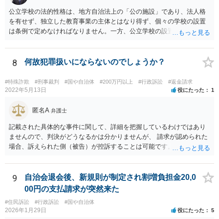
公立学校の法的性格は、地方自治法上の「公の施設」であり、法人格
を有せず、独立した教育事業の主体とはなり得ず、個々の学校の設置
は条例で定めなければなりません。一方、公立学校の設置者である地
方公共団体は地方自治法上「法人とする。」と規定され、法律上の権
利義務の主体となる法人格を有し、教育事業の主体となっています。
ちなみに、公立学校は教育行政組織上の取扱いとしては「教育機関」
8
何故犯罪扱いにならないのでしょうか？
であり、校舎・校地等は地方自治法上「行政財産」とされています。
#特殊詐欺
#刑事裁判
#国や自治体
#200万円以上
#行政訴訟
#返金請求
2022年5月13日
役にたった
1
匿名A
弁護士
記載された具体的な事件に関して、詳細を把握しているわけではあり
ませんので、判決がどうなるかは分かりませんが、 請求が認められた
場合、訴えられた側（被告）が控訴することは可能です。 控訴が認め
られるかどうかは分かりませんが、控訴して判決内容を争うこと自体
はできます。 実際に被告に資産がないとなれば、判決で請求が認めら
れたとしても、回収はできません。
9
自治会退会後、新規則が制定され割増負担金20,0
00円の支払請求が突然来た
#住民訴訟
#行政訴訟
#国や自治体
2026年1月29日
役にたった
5