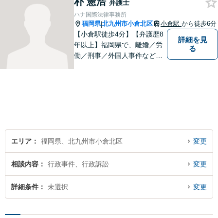
朴 憲浩
弁護士
く】【駐車場あり】
ハナ国際法律事務所
福岡県
北九州市小倉北区
小倉駅
から徒歩6分
|
【小倉駅徒歩4分】【弁護歴8
詳細を見
年以上】福岡県で、離婚／労
る
働／刑事／外国人事件などに
精通する弁護士。日頃感じる
小さな違和感・疑問をお気軽
にご相談ください。丁寧に、
会話のキャッチボールを積み
重ねながら解決へと動いてま
いります。【韓国語対応可】
エリア
福岡県、北九州市小倉北区
変更
相談内容
行政事件、行政訴訟
変更
詳細条件
未選択
変更