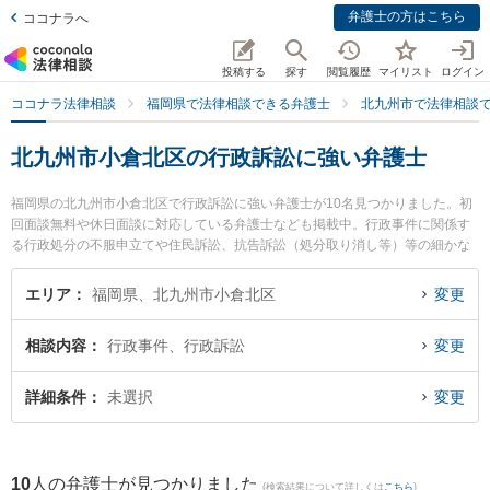
弁護士の方はこちら
ココナラへ
投稿する
探す
閲覧履歴
マイリスト
ログイン
ココナラ法律相談
福岡県で法律相談できる弁護士
北九州市で法律相談
北九州市小倉北区の行政訴訟に強い弁護士
福岡県の北九州市小倉北区で行政訴訟に強い弁護士が10名見つかりました。初
回面談無料や休日面談に対応している弁護士なども掲載中。行政事件に関係す
る行政処分の不服申立てや住民訴訟、抗告訴訟（処分取り消し等）等の細かな
分野での絞り込み検索もでき便利です。特に清風法律事務所の祖父江 弘美弁護
士やネクスパート法律事務所 北九州オフィスの加地 彰吾弁護士、北九州第一法
エリア
福岡県、北九州市小倉北区
変更
律事務所の池上 遊弁護士のプロフィール情報や弁護士費用、強みなどが注目さ
れています。『北九州市小倉北区で土日や夜間に発生した行政訴訟のトラブル
相談内容
行政事件、行政訴訟
変更
を今すぐに弁護士に相談したい』『行政訴訟のトラブル解決の実績豊富な近く
の弁護士を検索したい』『初回相談無料で行政訴訟を法律相談できる北九州市
小倉北区内の弁護士に相談予約したい』などでお困りの相談者さんにおすすめ
詳細条件
未選択
変更
です。
10
人の弁護士が見つかりました
(検索結果について詳しくは
こちら
)