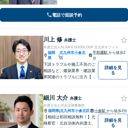
内容でも事務所が一丸となり的確に対
応し、依頼者さまに最善の解決を目指
します【土日祝・当日対応可】
電話で面談予約
川上 修
弁護士
弁護士法人ALAW＆GOODLOOP 北九州オフィス
平和通駅
から徒歩2
福岡
北九州市小倉北
|
県
区
分
下請トラブルや施工不良のご
詳細を見
相談など、建築業界・建設業
る
界関連のトラブルに注力【企
業法務も多くの実績あり】不
祥事対応、顧問契約など企業
のご相談はお任せください
細川 大介
弁護士
【夜間・休日対応可】M&A、
弁護士法人河合法律事務所
株式発行も対応【小倉駅3分】
福岡県
北九州市小倉北区
小倉駅
から徒歩2分
|
【相続は初回相談無料！】元
詳細を見
検察官・元自治体内弁護士。
る