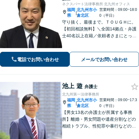
ネクスパート法律事務所 北九州オフィス
福岡
北九州市小
営業時間：09:00~18:0
|
県
倉北区
0（平日）
守り抜く。最後まで。ＴＯＵＧＨに。
【初回相談無料】＼全国14拠点・弁護
士40名以上在籍／依頼者さまにとって
有利な解決になるよう、最後まで諦め
ずに闘います！借金問題/離婚・男女問
題/相続/交通事故/刑事事件など、ご相
電話でお問い合わせ
メールでお問い合わせ
談ください【夜間・休日対応】
池上 遊
弁護士
北九州第一法律事務所
福岡
北九州市小
営業時間：09:00~17:3
|
県
倉北区
0（平日）
【男女13名の弁護士が所属する事務
所】離婚・男女問題や遺産分割などの
相続トラブル、性犯罪や暴行などの刑
事事件を幅広く承ります。どのような