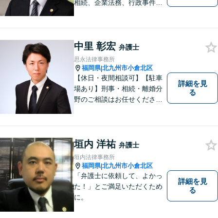
相続、企業法務、行政事件、
国家賠償に注力【北九州・行
橋・京築】
中里 彰宏
弁護士
思永法律事務所
福岡県
北九州市小倉北区
|
【休日・夜間相談可】【駐車
詳細を見
場あり】刑事・相続・離婚分
る
野のご相談はお任せくださ
い！事件終了後の依頼者の人
生をより良いものにするため
に尽力します。フリーターか
ら弁護士になった特殊な経緯
垣内 洋祐
弁護士
あり。【電話相談可】
垣内法律事務所
福岡県
北九州市小倉北区
|
「弁護士に依頼して、よかっ
詳細を見
た！」とご満足いただくため
る
に。