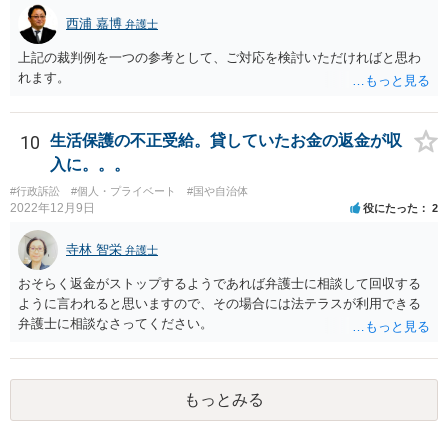
西浦 嘉博
弁護士
上記の裁判例を一つの参考として、ご対応を検討いただければと思わ
れます。
10
生活保護の不正受給。貸していたお金の返金が収
入に。。。
#行政訴訟
#個人・プライベート
#国や自治体
2022年12月9日
役にたった
2
寺林 智栄
弁護士
おそらく返金がストップするようであれば弁護士に相談して回収する
ように言われると思いますので、その場合には法テラスが利用できる
弁護士に相談なさってください。
もっとみる