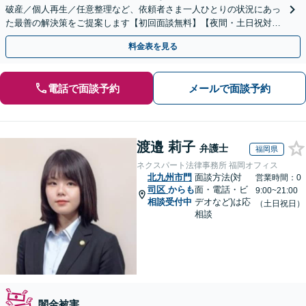
破産／個人再生／任意整理など、依頼者さま一人ひとりの状況にあっ
た最善の解決策をご提案します【初回面談無料】【夜間・土日祝対応
可】【ビデオ面談可】
料金表を見る
電話で面談予約
メールで面談予約
渡邉 莉子
弁護士
福岡県
ネクスパート法律事務所 福岡オフィス
北九州市門
面談方法(対
営業時間：0
司区
からも
面・電話・ビ
9:00~21:00
相談受付中
デオなど)は応
（土日祝日）
相談
闇金被害