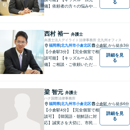
る
備】依頼者の方々の悩みや、
不安を迅速に解決すつこと
で、依頼者の方々がより良い
生活をしていくサポートがで
きればと考えています。ぜひ
西村 裕一
弁護士
お気軽にご相談ください。誠
弁護士法人デイライト法律事務所 北九州オフィス
心誠意対応させていただきま
福岡県
北九州市小倉北区
小倉駅
から徒歩3分
|
す。
【小倉駅3分】【完全個室で相
詳細を見
談可能】【キッズルーム完
る
備】ご相談・ご依頼いただい
た全ての方々を「よりよい明
日」へ導くべく、リーガルサ
ービスを提供していきます。
皆様が気軽に相談できるよう
梁 智元
弁護士
な環境を整えております。お
ハナ国際法律事務所
気軽にご相談ください。
福岡県
北九州市小倉北区
小倉駅
から徒歩6分
|
【小倉駅4分】【完全個室で相
詳細を見
談可】【韓国語・朝鮮語に対
る
応】誠実さを大切に、市民に
寄り添う弁護士を目指してい