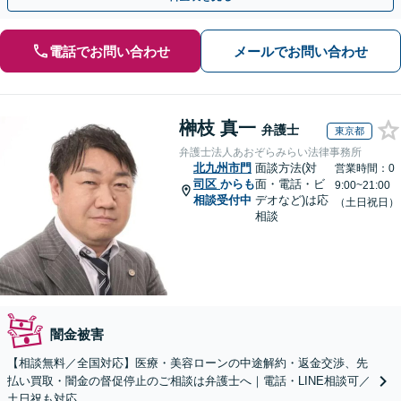
電話でお問い合わせ
メールでお問い合わせ
榊枝 真一
弁護士
東京都
弁護士法人あおぞらみらい法律事務所
北九州市門
面談方法(対
営業時間：0
司区
からも
面・電話・ビ
9:00~21:00
相談受付中
デオなど)は応
（土日祝日）
相談
闇金被害
【相談無料／全国対応】医療・美容ローンの中途解約・返金交渉、先
払い買取・闇金の督促停止のご相談は弁護士へ｜電話・LINE相談可／
土日祝も対応