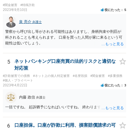
#闇金被害
#特殊詐欺
2023年9月10日
役にたった
5
泉 亮介
弁護士
警察から呼び出し等がされる可能性はありますし、身柄拘束や刑罰が
科されることも考えられます。 口座を買った人間が家に来るという可
能性は低いでしょう。
5
ネットバンキング口座売買の法的リスクと適切な
対応策
#詐欺被害での債務
#ネット上の個人特定被害
#名誉毀損
#闇金被害
#多重債務
#個人・プライベート
2023年4月22日
役にたった
3
内藤 政信
弁護士
一括ですね。 起訴猶予になればいいですね。 終わります。
6
口座担保。口座が詐欺に利用、損害賠償請求の可