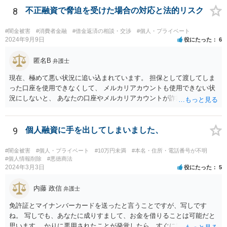
8
不正融資で脅迫を受けた場合の対応と法的リスク
#闇金被害
#消費者金融
#借金返済の相談・交渉
#個人・プライベート
2024年9月9日
役にたった
6
匿名B
弁護士
現在、極めて悪い状況に追い込まれています。 担保として渡してしま
った口座を使用できなくして、 メルカリアカウントも使用できない状
況にしないと、 あなたの口座やメルカリアカウントが詐欺や闇金の取
引に利用される可能性があります。 そうなると、あなたは口座提供の
容疑で警察の調べを受けたり、第三者から損害賠償請求をされるなど
の過酷な状況へと追い込まれていきます。 警察や、金融機関、メルカ
9
個人融資に手を出してしまいました、
リと至急相談して対応されてください。
#闇金被害
#個人・プライベート
#10万円未満
#本名・住所・電話番号が不明
#個人情報削除
#悪徳商法
2024年3月3日
役にたった
5
内藤 政信
弁護士
免許証とマイナンバーカードを送ったと言うことですが、写しです
ね。 写しでも、あなたに成りすまして、お金を借りることは可能だと
思います。 かりに悪用されたことが発覚したら、すぐに警察に相談し