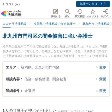
弁護士の方はこちら
ココナラへ
投稿する
探す
閲覧履歴
マイリスト
ログイン
ココナラ法律相談
福岡県で法律相談できる弁護士
北九州市で法律相談
北九州市門司区の闇金被害に強い弁護士
福岡県の北九州市門司区で闇金被害に強い弁護士が1名見つかりました。WEB
面談や分割払いに対応している弁護士なども掲載中。借金・債務整理に関係す
る消費者金融の債務整理やクレジット会社の債務整理、リボ払いの債務整理等
の細かな分野での絞り込み検索もでき便利です。特に弁護士法人ＯＮＥ 門司オ
フィスの田川 瞳弁護士のプロフィール情報や弁護士費用、強みなどが注目され
エリア
福岡県、北九州市門司区
変更
ています。『北九州市門司区で土日や夜間に発生した闇金被害のトラブルを今
すぐに弁護士に相談したい』『闇金被害のトラブル解決の実績豊富な近くの弁
相談内容
借金・債務整理、闇金被害
変更
護士を検索したい』『初回相談無料で闇金被害を法律相談できる北九州市門司
区内の弁護士に相談予約したい』などでお困りの相談者さんにおすすめです。
詳細条件
未選択
変更
1
人の弁護士が見つかりました
(検索結果について詳しくは
こちら
)