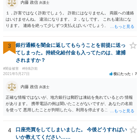
内藤 政信
弁護士
１，詐害ではなく詐欺でしょう。 詐欺にはなりません。 両親への連絡
はいけませんね。 違法になります。 ２，なしです。 これも違法にな
ります。 連絡を絶って少しずつ支払えばいいでしょう。
3
銀行通帳を闇金に返してもらうことを前提に送っ
てしまった。持続化給付金も入ってたのは、逮捕
されますか？
#闇金被害
#特殊詐欺
2021年5月27日
役にたった
7
内藤 政信
弁護士
正確な情報ではないが、地方銀行は郵貯は凍結を免れているとの 情報
があります。 携帯電話の例は聞いたことがないですが、あなたの名前
を使って 悪用したことが判明したら、利用を停止することもあるでし
ょう。 その場合、他の会社の携帯ならば、大丈夫と思います。
4
口座売買をしてしまいました。 今後どうすればい
いか教えてください……