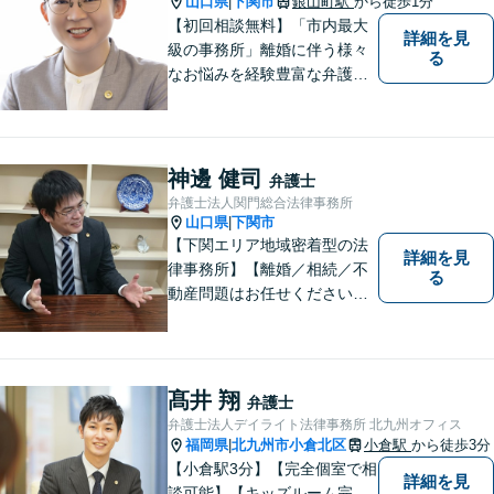
山口県
下関市
銀山町駅
から徒歩1分
|
【初回相談無料】「市内最大
詳細を見
級の事務所」離婚に伴う様々
る
なお悩みを経験豊富な弁護士
が解決に導きます。女性スタ
ッフ在籍／男性に話しづらい
内容でも安心「相続に関する
相談・年間150件以上」【子
神邊 健司
弁護士
連れ相談可】【休日・夜間相
弁護士法人関門総合法律事務所
談対応】
山口県
下関市
|
【下関エリア地域密着型の法
詳細を見
律事務所】【離婚／相続／不
る
動産問題はお任せください】
法テラス可！小さな問題であ
っても、不安は抱え込まずご
相談ください。お一人おひと
りの声を大切にし、適切な解
髙井 翔
弁護士
決方法をご提案いたします。
弁護士法人デイライト法律事務所 北九州オフィス
福岡県
北九州市小倉北区
小倉駅
から徒歩3分
|
【小倉駅3分】【完全個室で相
詳細を見
談可能】【キッズルーム完