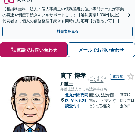
【相談料無料】法人・個人事業主の債務整理に強い専門チームが事業
の再建や倒産手続きをフルサポートします【解決実績1,000件以上】
代表者さま個人の債務整理手続きも同時に対応可【分割払い可】【後
払い応相談】【夜間・休日相談可】
料金表を見る
電話でお問い合わせ
メールでお問い合わせ
真下 博孝
東京都
インタビュ
ーを見る
弁護士
弁護士法人ましも法律事務所
営業時
北九州市門司
面談方法(対面・
区
からも相
電話・ビデオな
間：本日
談受付中
ど)は応相談
定休日