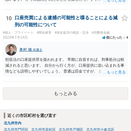
て下さい。
10
口座売買による逮捕の可能性と喋ることによる減
刑の可能性について
#個人・プライベート
#闇金被害
#借金返済の相談・交渉
#消費者金融
2023年7月14日
役にたった
4
奥村 徹
弁護士
犯収法の口座提供罪を疑われます。 早期に自首すれば、刑事処分は軽
減されると思います。 自分から行く方が、口座提供に追い込まれる事
情なども説明しやすいでしょう。 普通は罰金ですが、 起訴猶予も多い
ので有効だと思います。
もっとみる
近くの市区町村を選び直す
北九州市内
北九州市門司区
北九州市若松区
北九州市戸畑区
北九州市小倉北区