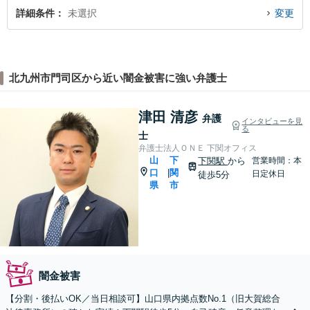
詳細条件
未選択
変更
北九州市門司区から近い闇金被害に強い弁護士
津田 清彦
弁護
インタビューを見
る
士
弁護士法人ＯＮＥ 下関オフィス
山
下
下関駅
から
営業時間：本
口
関
|
日定休日
徒歩5分
県
市
闇金被害
【分割・後払いOK／当日相談可】山口県内拠点数No.1（旧大賀総合