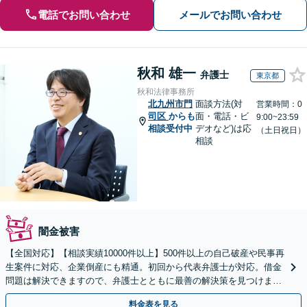
電話でお問い合わせ
メールでお問い合わせ
秋和 雄一
弁護士
東京都
秋和法律事務所
北九州市門
面談方法(対
営業時間：0
司区
からも
面・電話・ビ
9:00~23:59
相談受付中
デオなど)は応
（土日祝日）
相談
闇金被害
【全国対応】【相談実績10000件以上】500件以上の自己破産や民事再
生案件に対応、企業倒産にも精通。初回から代表弁護士が対応。借金
問題は解決できますので、弁護士とともに最善の解決策を見つけまし
ょう【初回相談無料】【法テラス利用可】
料金表を見る