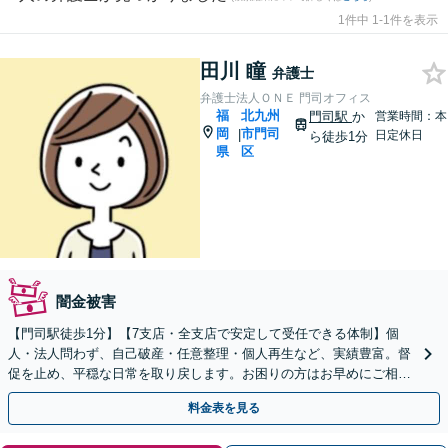
1件中 1-1件を表示
田川 瞳
弁護士
弁護士法人ＯＮＥ 門司オフィス
福
北九州
門司駅
か
営業時間：本
岡
市門司
|
日定休日
ら徒歩1分
県
区
闇金被害
【門司駅徒歩1分】【7支店・全支店で安定して受任できる体制】個
人・法人問わず、自己破産・任意整理・個人再生など、実績豊富。督
促を止め、平穏な日常を取り戻します。お困りの方はお早めにご相談
ください【分割払い対応（応相談）】
料金表を見る