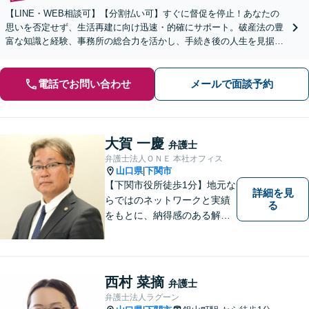
【LINE・WEB相談可】【分割払い可】すぐに督促を停止！あなたの
思いを否定せず、生活再建に向け迅速・的確にサポート。破産法の豊
富な知識と経験、事務所の総合力を活かし、手続き後の人生を見据え
たプランをご提案します【完全個室】【下関駅5分】
電話でお問い合わせ
メールで面談予約
大賀 一慶
弁護士
弁護士法人ＯＮＥ 本社オフィス
山口県
下関市
|
【下関市役所徒歩1分】地元な
詳細を見
らではのネットワークと実績
る
をもとに、納得感のある解決
策をサポート！お悩みの方は
お気軽にご相談ください。
西村 菜摘
弁護士
弁護士法人ラグーン