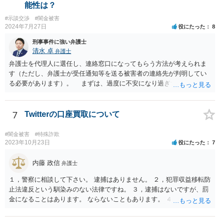
能性は？
#示談交渉
#闇金被害
2024年7月27日
役にたった
8
刑事事件に強い弁護士
清水 卓
弁護士
弁護士を代理人に選任し、連絡窓口になってもらう方法が考えられま
す（ただし、弁護士が受任通知等を送る被害者の連絡先が判明してい
る必要があります）。 まずは、過度に不安になり過ぎず、少し落ち
着つきましょう。解決の方法として、損害賠償責任の有無を争う、減
額を求めていく、分割等の支払方法を求めて行く等の方法もあります
し、時間的にも、今すぐではなく、時間•期間をかけて対応して行くこ
7
Twitterの口座買取について
とができます。あなたが心身に変調をきたしては、元も子もありませ
んので。 いずれにしても、何かあったら速やか相談可能なお住まい
#闇金被害
#特殊詐欺
の地域の弁護士に直接相談してみて下さい（弁護士会や法テラス等で
2023年10月23日
役にたった
7
も相談を実施しているかと思います）。
内藤 政信
弁護士
１，警察に相談して下さい。 逮捕はありません。 ２，犯罪収益移転防
止法違反という馴染みのない法律ですね。 ３，逮捕はないですが、罰
金になることはあります。 ならないこともあります。 ４，警察に自主
申告が最善です。