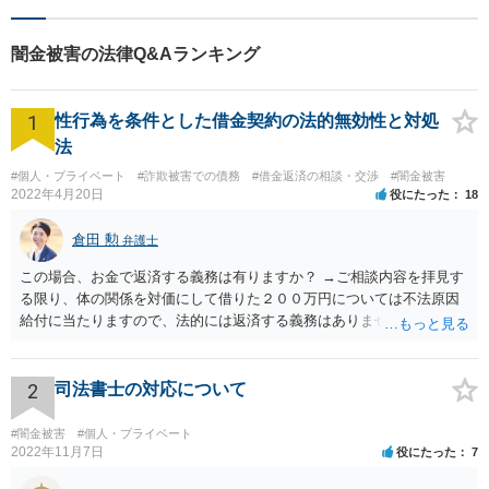
まずはお気軽にご相談くださ
い！
闇金被害の法律Q&Aランキング
1
性行為を条件とした借金契約の法的無効性と対処
法
#個人・プライベート
#詐欺被害での債務
#借金返済の相談・交渉
#闇金被害
2022年4月20日
役にたった
18
倉田 勲
弁護士
この場合、お金で返済する義務は有りますか？ →ご相談内容を拝見す
る限り、体の関係を対価にして借りた２００万円については不法原因
給付に当たりますので、法的には返済する義務はありません。家族に
連絡するなど脅しをしてくるようでしたら、警察でご相談されること
をお勧めします。
2
司法書士の対応について
#闇金被害
#個人・プライベート
2022年11月7日
役にたった
7