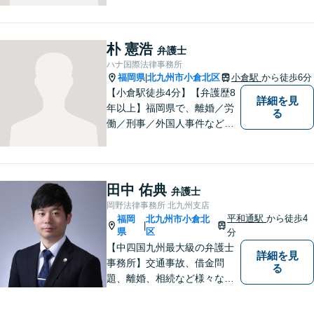
ます。皆様の状況を深く理解
し、納得のいく解決へと尽力
いたします。お困りの方は、
朴 憲浩
弁護士
ご相談ください。
ハナ国際法律事務所
福岡県
北九州市小倉北区
小倉駅
から徒歩6分
|
【小倉駅徒歩4分】【弁護歴8
詳細を見
年以上】福岡県で、離婚／労
る
働／刑事／外国人事件などに
精通する弁護士。日頃感じる
小さな違和感・疑問をお気軽
にご相談ください。丁寧に、
会話のキャッチボールを積み
田中 佑典
弁護士
重ねながら解決へと動いてま
岡野法律事務所 北九州支店
いります。【韓国語対応可】
平和通駅
から徒歩4
福岡
北九州市小倉北
|
県
区
分
【中四国九州最大級の弁護士
詳細を見
事務所】交通事故、借金問
る
題、離婚、相続など様々な問
題について、「何度でも無
料」の相談を行っています！