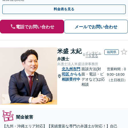
料金表を見る
電話でお問い合わせ
メールでお問い合わせ
米盛 太紀
福岡県
インタビュ
ーを見る
弁護士
弁護士法人米盛法律事務所
北九州市門
面談方法(対
営業時間：0
司区
からも
面・電話・ビ
9:00~18:00
相談受付中
デオなど)は応
（土日祝日）
相談
闇金被害
【九州・沖縄エリア対応】【実績豊富な専門の弁護士が対応！】自己