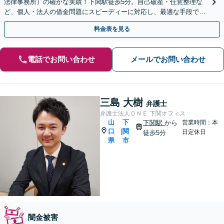
法律事務所）の確かな実績！下関駅徒歩5分。自己破産・任意整理な
ど、個人・法人の借金問題にスピーディーに対応し、最適な手段で生
活再建を手厚くサポートいたします。
料金表を見る
電話でお問い合わせ
メールでお問い合わせ
三島 大樹
弁護士
弁護士法人ＯＮＥ 下関オフィス
山
下
下関駅
から
営業時間：本
口
関
|
日定休日
徒歩5分
県
市
闇金被害