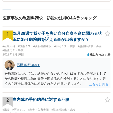
医療事故の慰謝料請求・訴訟の法律Q&Aランキング
1
臨月39週で我が子を失い自分自身も命に関わる状
況に陥り病院側を訴える事が出来ますか？
#産婦人科
#投薬ミス
#説明義務違反
#手術ミス・事故
#慰謝料請求・訴訟
#検査ミス・事故
2019年9月16日
役にたった
28
馬場 龍行
弁護士
医療過誤については，納得いかないのであればまずカルテ開示をして
から医師や病院に法的責任を問えるのか検討することになります。近
くの弁護士に具体的に相談された方が良いでしょう。
2
白内障の手術結果に対する不服
#示談
#医療ミス
#患者・入所者側
#慰謝料請求・訴訟