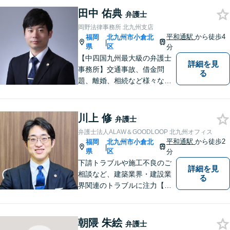
田中 佑典
弁護士
岡野法律事務所 北九州支店
平和通駅
から徒歩4
福岡
北九州市小倉北
|
県
区
分
【中四国九州最大級の弁護士
詳細を見
事務所】交通事故、借金問
る
題、離婚、相続など様々な問
題について、「何度でも無
料」の相談を行っています！
まずはお気軽にご相談くださ
川上 修
弁護士
い！
弁護士法人ALAW＆GOODLOOP 北九州オフィス
平和通駅
から徒歩2
福岡
北九州市小倉北
|
県
区
分
下請トラブルや施工不良のご
詳細を見
相談など、建築業界・建設業
る
界関連のトラブルに注力【企
業法務も多くの実績あり】不
祥事対応、顧問契約など企業
のご相談はお任せください
朝隈 朱絵
弁護士