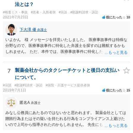
法とは？
#検査ミス・事故
#患者・入所者側
#示談
#慰謝料請求・訴訟
2021年7月23日
役にたった
10
下大澤 優
弁護士
いよかん 様 メッセージを拝見いたしました。 医療事故事件は特殊な
分野なので、医療事故事件に特化した弁護士を探すのは難航するかも
しれません。 ただ、本件では、医療事故事件に特化した弁護士でなく
とも対応は可能かと思われます。 医療事故事件で最も難しいのは医師
の過失（医療ミス）の立証なのですが、本件では過失自体には争いが
ないため、損害額の立証が主なポイントになります。 損害額に立証に
7
製薬会社からのタクシーチケットと後日の支払い
関しては、交通事故事件と同様の発想で考えればよいので、対応でき
について。
る弁護士は多いと思います。 今後の交渉については、ご自身で対応さ
#示談
#慰謝料請求・訴訟
#病院・介護サービス提供者側
れることも可能ではありますが、相手方保険会社は容易に増額に応じ
2019年7月1日
役にたった
15
ない（多少の増額はあり得るとしても、裁判基準での和解は難しい）
と思われます。 弁護士が介入することにより提示額が大きく変わるこ
匿名A
弁護士
とは多々あるため、可能であれば弁護士に依頼した上での交渉をお勧
めしたいところです。
みなし公務員にあたるのではないかと思われます。 製薬会社としては
贈賄行為またはその疑いを持たれる行為をコンプライアンス上避けた
いので上司から指導されたのかもしれません。 先生にも万一迷惑をか
けることになってはいけないと。