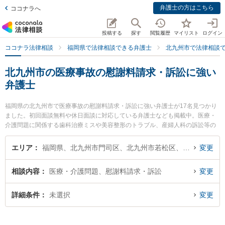
弁護士の方はこちら
ココナラへ
投稿する
探す
閲覧履歴
マイリスト
ログイン
ココナラ法律相談
福岡県で法律相談できる弁護士
北九州市で法律相談
北九州市の医療事故の慰謝料請求・訴訟に強い
弁護士
福岡県の北九州市で医療事故の慰謝料請求・訴訟に強い弁護士が17名見つかり
ました。初回面談無料や休日面談に対応している弁護士なども掲載中。医療・
介護問題に関係する歯科治療ミスや美容整形のトラブル、産婦人科の訴訟等の
細かな分野での絞り込み検索もでき便利です。特に弁護士法人大手町法律事務
所 北九州ヘッドオフィスの眞子 幸人弁護士やネクスパート法律事務所 北九州
エリア
福岡県、北九州市門司区、北九州市若松区、北九州市戸畑区、北九州市小倉北区、北九州市小倉南区、北九州市八幡東区、北九州市八幡西区
変更
オフィスの加地 彰吾弁護士、北九州第一法律事務所の池上 遊弁護士のプロフィ
ール情報や弁護士費用、強みなどが注目されています。『北九州市で土日や夜
相談内容
医療・介護問題、慰謝料請求・訴訟
変更
間に発生した医療事故の慰謝料請求・訴訟のトラブルを今すぐに弁護士に相談
したい』『医療事故の慰謝料請求・訴訟のトラブル解決の実績豊富な近くの弁
護士を検索したい』『初回相談無料で医療事故の慰謝料請求・訴訟を法律相談
詳細条件
未選択
変更
できる北九州市内の弁護士に相談予約したい』などでお困りの相談者さんにお
すすめです。