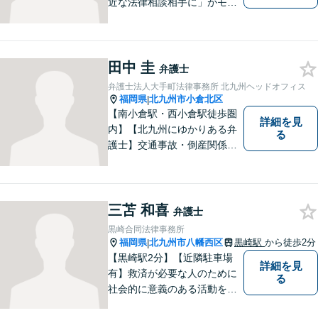
近な法律相談相手に」がモッ
トー。交通事故分野に精通す
る弁護士。相続、離婚、交通
事故、債務整理等、個人が抱
える問題に注力しております
田中 圭
弁護士
ので、お気軽にご相談くださ
弁護士法人大手町法律事務所 北九州ヘッドオフィス
いませ。【駐車場あり】
福岡県
北九州市小倉北区
|
【南小倉駅・西小倉駅徒歩圏
詳細を見
内】【北九州にゆかりある弁
る
護士】交通事故・倒産関係・
刑事事件分野などに強みを持
つ弁護士。「信頼のソリュー
ション」をモットーに問題の
本質把握から解決に至るまで
三苫 和喜
弁護士
懇切丁寧に対応します！【宅
黒崎合同法律事務所
建士資格あり】
福岡県
北九州市八幡西区
黒崎駅
から徒歩2分
|
【黒崎駅2分】【近隣駐車場
詳細を見
有】救済が必要な人のために
る
社会的に意義のある活動をし
ていきたいと考えています。