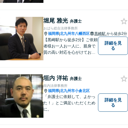
国家賠償に注力【北九州・行
橋・京築】
堀尾 雅光
弁護士
おばら総合法律事務所
福岡県
北九州市八幡西区
黒崎駅
から徒歩2分
|
【黒崎駅から徒歩2分】ご依頼
詳細を見
者様お一人お一人に、親身で
る
質の高い対応を心がけており
ます。離婚・相続・労働・国
際案件に注力。発信者情報開
示・刑事・一般民事全般も対
垣内 洋祐
応可能。英語での法律相談・
弁護士
英文契約書の作成・チェック
垣内法律事務所
も対応可能です。
福岡県
北九州市小倉北区
|
「弁護士に依頼して、よかっ
詳細を見
た！」とご満足いただくため
る
に。