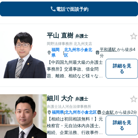
応し、依頼者さまに最善の解決を目指
します【土日祝・当日対応可】
電話で面談予約
平山 直樹
弁護士
岡野法律事務所 北九州支店
平和通駅
から徒歩4
福岡
北九州市小倉北
|
県
区
分
【中四国九州最大級の弁護士
詳細を見
事務所】交通事故、借金問
る
題、離婚、相続など様々な問
題について、「何度でも無
料」の相談を行っています！
まずはお気軽にご相談くださ
細川 大介
弁護士
い！
弁護士法人河合法律事務所
福岡県
北九州市小倉北区
小倉駅
から徒歩2分
|
【相続は初回相談無料！】元
詳細を見
検察官・元自治体内弁護士。
る
相続、企業法務、行政事件、