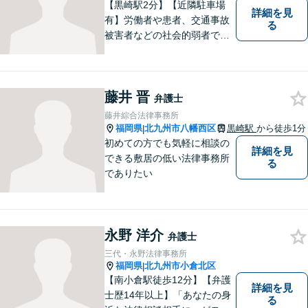
【黒崎駅2分】【近隣駐車場
詳細を見
有】労働者や患者、交通事故
る
被害者などの社会的弱者であ
る相談者のお手伝いをしたい
という思っています。１つ１
つの事件に丁寧に向き合い、
藤井 晋
依頼者の皆様にとってより良
弁護士
い解決が得られるよう、尽力
藤井綜合法律事務所
します。お気軽にご相談くだ
福岡県
北九州市八幡西区
黒崎駅
から徒歩1分
|
さい。
初めての方でも気軽に相談の
詳細を見
できる敷居の低い法律事務所
る
でありたい
永野 洋介
弁護士
三代・永野法律事務所
福岡県
北九州市小倉北区
|
【南小倉駅徒歩12分】【弁護
詳細を見
士歴14年以上】「あなたの身
る