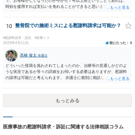
で、お母様が亡くなったのが今から７年以上前ということであれば、
時効を援用すれば支払いを免れることができると思います。 そのた
め、分割払いの交渉をするのではなく、弁護士に対して時効援用の内
容証明郵便を送るようにしてください。
10
整骨院での施術ミスによる慰謝料請求は可能か？
#慰謝料請求・訴訟
#医療ミス
2025年4月11日
役にたった
5
髙橋 俊太
弁護士
どういった怪我を負わされてしまったのか、治療等の見通しがどのよ
うな状況であるか等々の詳細をお伺いする必要はありますが、慰謝料
の請求は可能だと考えられます。 弁護士に個別に相談した方がよいケ
ースであると思いますので、最寄りの弁護士やココナラで弁護士を探
してみるとよいでしょう。
もっとみる
医療事故の慰謝料請求・訴訟に関連する法律相談コラム