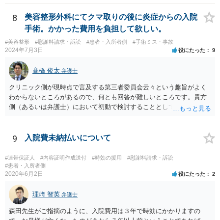
8
美容整形外科にてクマ取りの後に炎症からの入院
手術。かかった費用を負担して欲しい。
#美容整形
#慰謝料請求・訴訟
#患者・入所者側
#手術ミス・事故
2024年7月3日
役にたった
9
髙橋 俊太
弁護士
クリニック側が現時点で言及する第三者委員会云々という趣旨がよく
わからないところがあるので、何とも回答が難しいところです。貴方
側（あるいは弁護士）において初動で検討することとしては、クリニ
ックから診療記録の入手をすること、緊急入院先の診断内容の確認や
医師意見聴取などが考えられるかと思います。それらを踏まえてクリ
ニック側の過失を肯定できそうであれば、クリニックに対して具体的
9
入院費未納払いについて
に損害賠償請求をしていくことになります。
#連帯保証人
#内容証明作成送付
#時効の援用
#慰謝料請求・訴訟
#患者・入所者側
2020年6月2日
役にたった
2
理崎 智英
弁護士
森田先生がご指摘のように、入院費用は３年で時効にかかりますの