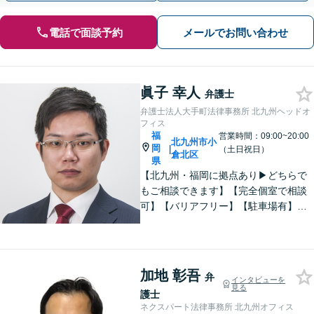
電話で面談予約
メールでお問い合わせ
眞子 幸人
弁護士
弁護士法人大手町法律事務所 北九州ヘッドオ
フィス
福
営業時間：09:00~20:00
北九州市小
岡
|
（土日祝日）
倉北区
県
【北九州・福岡に拠点あり▶どちらで
もご相談できます】【完全個室で相談
可】【バリアフリー】【駐車場有】法
律問題は様々な角度から問題をとらえ
る必要があります。これまでの経験を
活かした総合力で課題解決をサポート
します。お悩みの方はご相談くださ
加地 彰吾
弁
インタビューを
い。
見る
護士
ネクスパート法律事務所 北九州オフィス