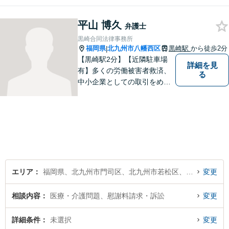
常に話しやすい雰囲気で、み
なさまのお悩みを聞くことが
平山 博久
できるよう心がけていますの
弁護士
でお気軽にご相談ください。
黒崎合同法律事務所
福岡県
北九州市八幡西区
黒崎駅
から徒歩2分
|
【黒崎駅2分】【近隣駐車場
詳細を見
有】多くの労働被害者救済、
る
中小企業としての取引をめぐ
る様々な紛争を取り扱ってき
ました。労働者側と使用者側
双方での経験を元に、アドバ
イスを行うことができます。
どんなことでもお気軽にご相
談ください。
エリア
福岡県、北九州市門司区、北九州市若松区、北九州市戸畑区、北九州市小倉北区、北九州市小倉南区、北九州市八幡東区、北九州市八幡西区
変更
相談内容
医療・介護問題、慰謝料請求・訴訟
変更
詳細条件
未選択
変更