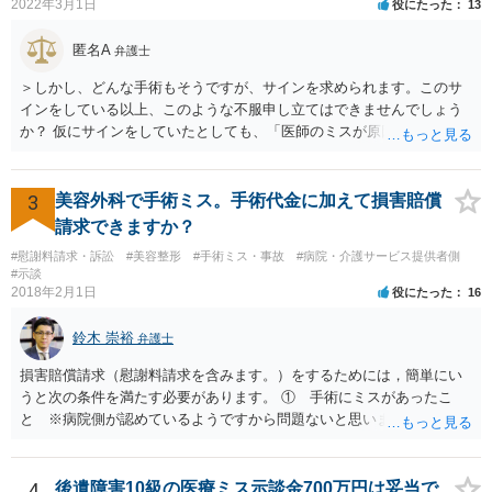
2022年3月1日
役にたった
13
匿名A
弁護士
＞しかし、どんな手術もそうですが、サインを求められます。このサ
インをしている以上、このような不服申し立てはできませんでしょう
か？ 仮にサインをしていたとしても、「医師のミスが原因で老眼がひ
どくなったといえるような場合」や「白内障の手術の合併症として老
眼が悪化することがあるにもかかわらず、全く説明されなかったよう
な場合」には、請求することは可能です。
3
美容外科で手術ミス。手術代金に加えて損害賠償
請求できますか？
#慰謝料請求・訴訟
#美容整形
#手術ミス・事故
#病院・介護サービス提供者側
#示談
2018年2月1日
役にたった
16
鈴木 崇裕
弁護士
損害賠償請求（慰謝料請求を含みます。）をするためには，簡単にい
うと次の条件を満たす必要があります。 ① 手術にミスがあったこ
と ※病院側が認めているようですから問題ないと思います。 ② 手
術のミスの「せいで」仕事を休まなければならなくなったこと ③ 手
術のミスの「せいで」マスクが外せなくなったこと ④ 仕事を休まな
ければならなくなった「せいで」休業損害が発生したこと ⑤ マスク
4
後遺障害10級の医療ミス示談金700万円は妥当で