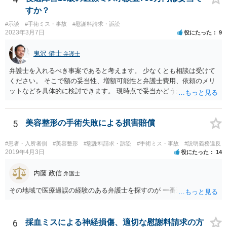
を外せなくなった「せいで」経済的に評価できる精神的な損害が発生
すか？
したこと 「せいで」と強調した点が，内藤先生のご指摘なさる「相当
#示談
#手術ミス・事故
#慰謝料請求・訴訟
因果関係」です。 手術のミスと関係のないことまでは責任追及ができ
2023年3月7日
役にたった
9
ないということです。 手術のミスの結果，手術前と比べて見た目が著
しく悪くなってしまったとか， 手術のミスの結果，入院期間が延びて
鬼沢 健士
弁護士
しまったとかいう事情があれば， 追加請求が可能な余地があります。
ただし，手術代の返金に応じた際に「これ以上金銭の請求はしませ
弁護士を入れるべき事案であると考えます。 少なくとも相談は受けて
ん」という趣旨の合意をしてしまっていると， 上記の請求は，基本的
ください。 そこで額の妥当性、増額可能性と弁護士費用、依頼のメリ
には困難となります。
ットなどを具体的に検討できます。 現時点で妥当かどうかを即断する
ことを避けた方がいいです。
5
美容整形の手術失敗による損害賠償
#患者・入所者側
#美容整形
#慰謝料請求・訴訟
#手術ミス・事故
#説明義務違反
2019年4月3日
役にたった
14
内藤 政信
弁護士
その地域で医療過誤の経験のある弁護士を探すのが 一番近道だね。
6
採血ミスによる神経損傷、適切な慰謝料請求の方