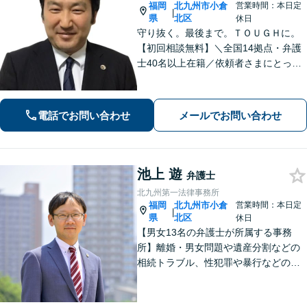
福岡
北九州市小倉
営業時間：本日定
|
県
北区
休日
守り抜く。最後まで。ＴＯＵＧＨに。
【初回相談無料】＼全国14拠点・弁護
士40名以上在籍／依頼者さまにとって
有利な解決になるよう、最後まで諦め
ずに闘います！借金問題/離婚・男女問
題/相続/交通事故/刑事事件など、ご相
電話でお問い合わせ
メールでお問い合わせ
談ください【夜間・休日対応】
池上 遊
弁護士
北九州第一法律事務所
福岡
北九州市小倉
営業時間：本日定
|
県
北区
休日
【男女13名の弁護士が所属する事務
所】離婚・男女問題や遺産分割などの
相続トラブル、性犯罪や暴行などの刑
事事件を幅広く承ります。どのような
内容でも事務所が一丸となり的確に対