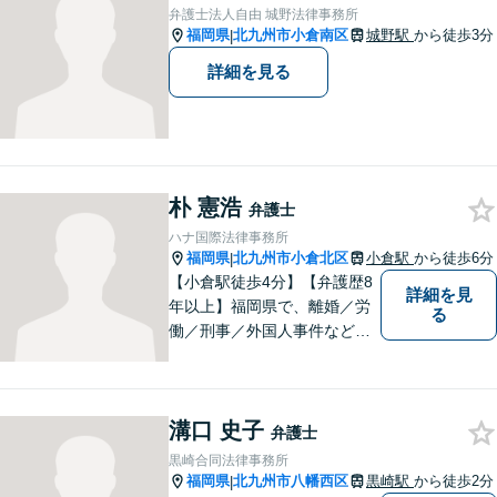
【夜間・休日対応可】M&A、
弁護士法人自由 城野法律事務所
株式発行も対応【小倉駅3分】
福岡県
北九州市小倉南区
城野駅
から徒歩3分
|
詳細を見る
朴 憲浩
弁護士
ハナ国際法律事務所
福岡県
北九州市小倉北区
小倉駅
から徒歩6分
|
【小倉駅徒歩4分】【弁護歴8
詳細を見
年以上】福岡県で、離婚／労
る
働／刑事／外国人事件などに
精通する弁護士。日頃感じる
小さな違和感・疑問をお気軽
にご相談ください。丁寧に、
溝口 史子
会話のキャッチボールを積み
弁護士
重ねながら解決へと動いてま
黒崎合同法律事務所
いります。【韓国語対応可】
福岡県
北九州市八幡西区
黒崎駅
から徒歩2分
|