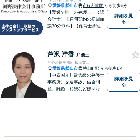
愛媛県
松山市
市役所前駅
から徒歩6分
|
【愛媛で唯一の弁護士・公認
詳細を見
会計士】【顧問契約の初回面
る
談30分無料】【保育士常駐】
法律及び会計・税務のワンス
トップサービスを提供しま
す。まずは、お気軽にお問合
芦沢 洋香
せください。
弁護士
岡野法律事務所 松山支店
愛媛県
松山市
勝山町駅
から徒歩1分
|
【中四国九州最大級の弁護士
詳細を見
事務所】交通事故、借金問
る
題、離婚、相続など様々な問
題について、「何度でも無
料」の相談を行っています！
まずはお気軽にご相談くださ
い！