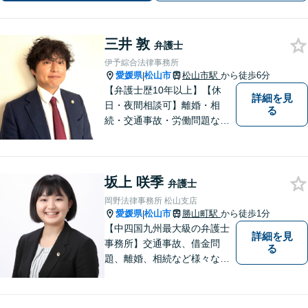
す。迅速に対応します。
三井 敦
弁護士
伊予綜合法律事務所
愛媛県
松山市
松山市駅
から徒歩6分
|
【弁護士歴10年以上】【休
詳細を見
日・夜間相談可】離婚・相
る
続・交通事故・労働問題など
幅広く対応。丁寧な対話と確
かな専門性で、一人ひとりに
寄り添い納得できる解決を目
坂上 咲季
指します【オンライン相談
弁護士
可】【松山市駅徒歩8分】
岡野法律事務所 松山支店
愛媛県
松山市
勝山町駅
から徒歩1分
|
【中四国九州最大級の弁護士
詳細を見
事務所】交通事故、借金問
る
題、離婚、相続など様々な問
題について、「何度でも無
料」の相談を行っています！
まずはお気軽にご相談くださ