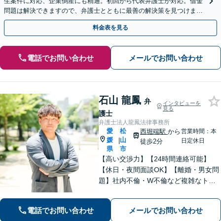
生案件に対応、企業倒産にも精通。初回から代表弁護士が対応。借金
問題は解決できますので、弁護士とともに最善の解決策を見つけまし
ょう【初回相談無料】【法テラス利用可】
料金表を見る
電話でお問い合わせ
メールでお問い合わせ
石山 龍鳳
弁
インタビューを
見る
護士
弁護士法人龍鳳法律事務所
愛
松
西堀端駅
から
営業時間：本
媛
山
|
日定休日
徒歩2分
県
市
【高い交渉力】【24時間連絡可能】
【休日・夜間面談OK】【離婚・男女問
題】社内不倫・W不倫など複雑なトラ
ブルもお任せ。【労働問題】残業代請
求や退職代行もお受けします。【刑事
電話でお問い合わせ
メールでお問い合わせ
事件】刑事事件は１分１秒が勝負で