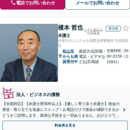
電話でお問い合わせ
メールでお問い合わせ
榎本 哲也
東京都
インタビュ
ーを見る
弁護士
弁護士法人エクセル国際法律事務所 九段南支
店
営業時間：00:
松山市
面談方法(対面・
からも相
電話・ビデオな
00~23:59（土
談受付中
ど)は応相談
日祝日）
法人・ビジネスの債務
【全国対応】【弁護士歴30年以上】【優しく寄り添う弁護士】借金の
督促・取り立てを迅速にストップ！お電話だけで借金が減額できるか
どうかご説明します。面倒な手続きも一切ありません。おひとりで悩
まず、お気軽にご相談ください。【電話相談可】
料金表を見る