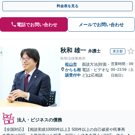
料金表を見る
電話でお問い合わせ
メールでお問い合わせ
秋和 雄一
弁護士
東京都
秋和法律事務所
営業時間：09:
松山市
面談方法(対面・
からも相
電話・ビデオな
00~23:59（土
談受付中
ど)は応相談
日祝日）
法人・ビジネスの債務
【全国対応】【相談実績10000件以上】500件以上の自己破産や民事再