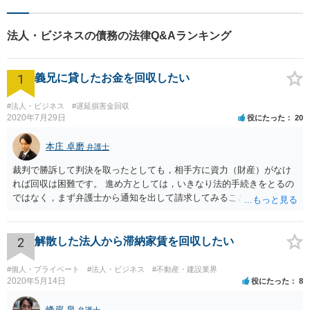
ります。【ＪＲ「西条駅」か
ら8分】【駐車場あり】
法人・ビジネスの債務の法律Q&Aランキング
1
義兄に貸したお金を回収したい
#法人・ビジネス
#遅延損害金回収
2020年7月29日
役にたった
20
本庄 卓磨
弁護士
裁判で勝訴して判決を取ったとしても，相手方に資力（財産）がなけ
れば回収は困難です。 進め方としては，いきなり法的手続きをとるの
ではなく，まず弁護士から通知を出して請求してみることを検討すべ
きだと思います。
2
解散した法人から滞納家賃を回収したい
#個人・プライベート
#法人・ビジネス
#不動産・建設業界
2020年5月14日
役にたった
8
峰岸 泉
弁護士