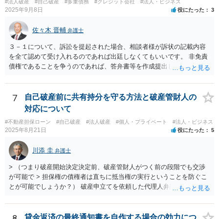
#法人破産
#自己破産
#多重債務
#クレジット会社
#法人・ビジネス
2025年9月8日
役にたった
3
佐々木 晋輔
弁護士
３－１について、訴訟を提起された場合、相談者様が訴状の記載内容
を全て認めて受け入れるのであれば出廷しなくてもいいです。 非免責
債権であることを争うのであれば、答弁書等を作成提出して反論しな
ければなりません。 上記訴訟は破産手続とは別ですので、破産を受任
した弁護士が受ける場合でも、弁護士費用は別途必要になると思いま
す。 ３－２について、上記のとおり、破産とは別で弁護士費用が必要
7
自己破産前に共有持分を守る方法と破産管財人の
になると思います。 費用の額については、弁護士によって異なります
対応について
が、破産手続を受任した弁護士が受けるのであれば、低めの金額で受
#不動産担保ローン
#自己破産
#法人破産
#個人・プライベート
#法人・ビジネス
けてくれるかもしれません。 弁護士を依頼するかどうかは、弁護士費
2025年8月21日
役にたった
5
用と賠償額を比較して決められたらいいと思います。 なお、リース会
社が非免責債権であると主張するのであれば、破産手続の中（免責に
川添 圭
弁護士
対する意見等）で主張すると思いますので、訴訟されるかどうかは破
産手続中に分かると思います。
> （つまり破産開始決定決定前、破産管財人がつく前の段階でも交渉
が可能で > 担保権の債権者は直ちに抵当権の実行ということを防ぐこ
とが可能でしょうか？） 破産申立てを依頼した代理人弁護士が売買に
関与し、売却代金の使途を含めたすべての記録を残すといったやり方
が可能な場合もありますが、オーバーローン事案では売却代金が手元
に残らないことになるため、弁護士としても慎重な判断が求められま
8
貸金返済の最終通知書を自作する場合の効力につ