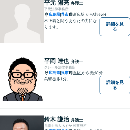
平元 陽亮
弁護士
平元法律事務所
広島県
呉市
新広駅
から徒歩5分
|
不正義と闘うあなたの力にな
詳細を見
ります。
る
平岡 達也
弁護士
クレール法律事務所
広島県
呉市
呉駅
から徒歩1分
|
呉駅徒歩1分。
詳細を見
る
鈴木 謙治
弁護士
弁護士法人あすか 呉事務所