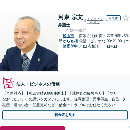
河東 宗文
東京都
インタビュ
ーを見る
弁護士
アース法律事務所
営業時間：09:
松山市
面談方法(対面・
からも相
電話・ビデオな
00~21:00（土
談受付中
ど)は応相談
日祝日）
法人・ビジネスの債務
【全国対応】【相談実績9,000件以上】【裁判官の経験あり】「やり
なおしたい」その思いをカタチにします。任意整理・民事再生・自己
破産・過払い金・任意売却など、借金のトラブルはお任せください。
【初回相談無料】【全国対応可能】
料金表を見る