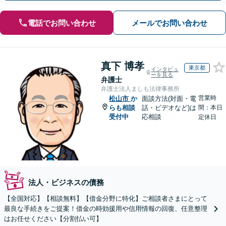
電話でお問い合わせ
メールでお問い合わせ
真下 博孝
東京都
インタビュ
ーを見る
弁護士
弁護士法人ましも法律事務所
営業時
松山市
か
面談方法(対面・電
らも相談
話・ビデオなど)は
間：本日
受付中
応相談
定休日
法人・ビジネスの債務
【全国対応】【相談無料】【借金分野に特化】ご相談者さまにとって
最良な手続きをご提案！借金の時効援用や信用情報の回復、任意整理
はお任せください【分割払い可】