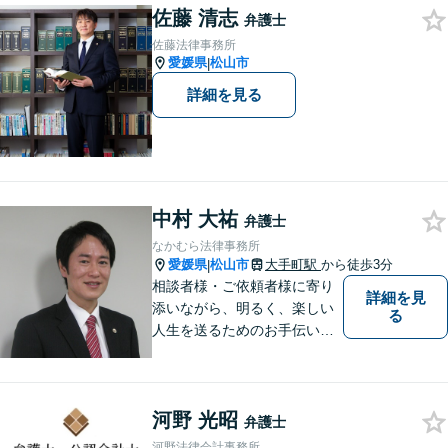
佐藤 清志
い！
弁護士
佐藤法律事務所
愛媛県
松山市
|
詳細を見る
中村 大祐
弁護士
なかむら法律事務所
愛媛県
松山市
大手町駅
から徒歩3分
|
相談者様・ご依頼者様に寄り
詳細を見
添いながら、明るく、楽しい
る
人生を送るためのお手伝いを
したいと思います。お気軽に
ご相談ください。
河野 光昭
弁護士
河野法律会計事務所