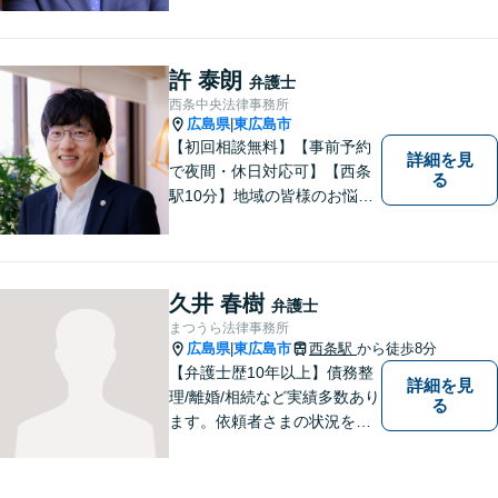
ように体制を整えています。
で少しでも疑問や不安を抱え
ている方は、すぐに弁護士に
許 泰朗
弁護士
ご相談ください。【JR海田市
西条中央法律事務所
駅から徒歩9分】
広島県
東広島市
|
【初回相談無料】【事前予約
詳細を見
で夜間・休日対応可】【西条
る
駅10分】地域の皆様のお悩み
に親身になって対応します。
離婚・債務整理・刑事事件・
相続など、お一人で抱えず是
非ご相談にいらしてくださ
久井 春樹
弁護士
い。
まつうら法律事務所
広島県
東広島市
西条駅
から徒歩8分
|
【弁護士歴10年以上】債務整
詳細を見
理/離婚/相続など実績多数あり
る
ます。依頼者さまの状況を十
分にヒアリングし、これまで
の知見をもとにあらゆる観点
から解決策をご提案してまい