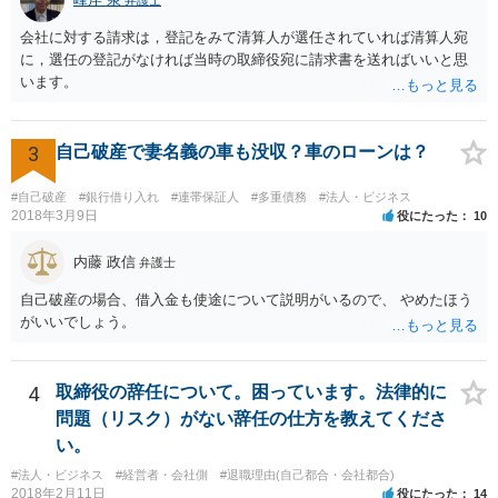
会社に対する請求は，登記をみて清算人が選任されていれば清算人宛
に，選任の登記がなければ当時の取締役宛に請求書を送ればいいと思
います。
3
自己破産で妻名義の車も没収？車のローンは？
#自己破産
#銀行借り入れ
#連帯保証人
#多重債務
#法人・ビジネス
2018年3月9日
役にたった
10
内藤 政信
弁護士
自己破産の場合、借入金も使途について説明がいるので、 やめたほう
がいいでしょう。
4
取締役の辞任について。困っています。法律的に
問題（リスク）がない辞任の仕方を教えてくださ
い。
#法人・ビジネス
#経営者・会社側
#退職理由(自己都合・会社都合)
2018年2月11日
役にたった
14