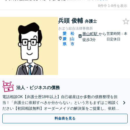
8件中 1-8件を表示
兵頭 俊輔
弁護士
きぼう綜合法律事務所
愛
松
勝山町駅
から
営業時間：本
媛
山
|
日定休日
徒歩3分
県
市
法人・ビジネスの債務
電話相談OK【弁護士歴18年以上】自己破産ほか多数の債務整理を担
当！「弁護士に依頼すべきか分からない」という方もまずはご相談く
ださい【初回相談無料】オーダーメイドの解決策をご提案し、依頼者
の方の経済的再生に向けて尽力します【勝山町駅3分】
料金表を見る