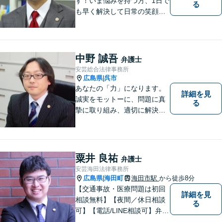
す！いま悩みを持つ方、1日で
る
も早く解決して日常の笑顔を
取り戻しましょう！離婚問
題、交通事故、借金債務整
理、相続などに注力しつつ、
個人様・法人様の問題に幅広
中野 誠吾
弁護士
く対応しています。
安芸総合法律事務所
広島県
呉市
|
あなたの「力」になります。
詳細を見
誠実をモットーに、問題に真
る
摯に取り組み、適切に解決で
きるよう尽力いたします。ま
た、依頼者の方が気軽に相談
でき、来所後は心の負担が軽
くなるような事務所作りを心
粟井 良祐
弁護士
がけています。一人で悩ま
安芸海田法律事務所
ず、お気軽にご相談下さい。
広島県
海田町
海田市駅
から徒歩8分
|
【交通事故・医療問題は初回
詳細を見
相談無料】【夜間／休日相談
る
可】【電話/LINE相談可】弁護
士に気軽にご相談いただける