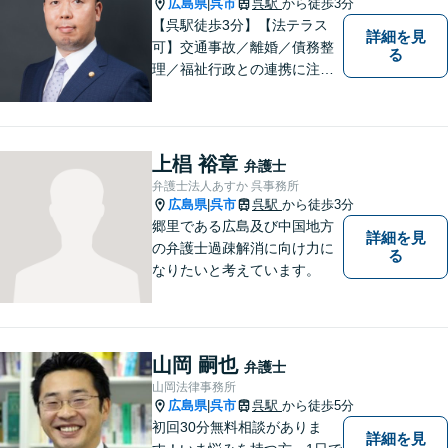
広島県
呉市
呉駅
から徒歩3分
|
【呉駅徒歩3分】【法テラス
詳細を見
可】交通事故／離婚／債務整
る
理／福祉行政との連携に注力
する弁護士。東広島市と呉市
で弁護業務を行う弁護士。3つ
の拠点ネットワークを活か
し、高度な問題にも対応いた
上椙 裕章
弁護士
します。まずはご相談を！
弁護士法人あすか 呉事務所
広島県
呉市
呉駅
から徒歩3分
|
郷里である広島及び中国地方
詳細を見
の弁護士過疎解消に向け力に
る
なりたいと考えています。
山岡 嗣也
弁護士
山岡法律事務所
広島県
呉市
呉駅
から徒歩5分
|
初回30分無料相談がありま
詳細を見