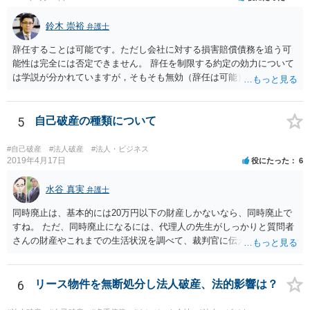
鈴木 崇裕
弁護士
辞任することは可能です。ただし会社に対する損害賠償債務を追う可
能性は完全には否定できません。 辞任を制限する約定の効力について
は学説が分かれていますが，そもそも無効（辞任は可能）と考える説
と，辞任の効力自体は認め，会社に対する債務不履行責任を負わされ
る可能性があると考える説が有力です。 ただし，いずれの説をとった
場合でも，会社にとって「不利な時期」に辞任したときは，「やむを
5
自己破産の種類について
得ない事由」がない限り，会社の損害を賠償しなければならなくなり
ます。 健康上の理由は「やむを得ない事由」の典型ですが，程度によ
#自己破産
#法人破産
#法人・ビジネス
って異なります。 子会社の代表取締役が辞任を認めてくれるのであれ
2019年4月17日
役にたった
6
ば，少なくとも法律上は，親会社（子会社にとっての株主）の承諾は
必要ありません。 なお，子会社の代表取締役には，取締役辞任の登記
水谷 真実
弁護士
をしてもらわなければなりません。 親会社が株主代表訴訟を提起する
同時廃止は、基本的には20万円以下の財産しかないなら、同時廃止で
ことは理論上可能ですが，あなたに対して追及できる責任は，あなた
すね。 ただ、同時廃止になるには、代理人の先生がしっかりと質問者
自身が会社に対して追う責任（例えば任務懈怠責任）の範囲に留まり
さんの財産やこれまでの生活状況を調べて、裁判官に伝える必要があ
ます。子会社の負債をあなたに負わせることはできません。 実際上問
ります。 そこで、代理人の先生としっかり打ち合わせるべきです。そ
題となるのは，親会社からの圧力により，子会社の代表取締役があな
して、代理人の先生が同時廃止でいけるというなら、同時廃止になる
たの辞任に応じてくれない場合ですね。 子会社の代表取締役が全く動
でしょう。
6
リース物件を無断処分し法人破産、法的影響は？
いてくれないと，辞任の登記をするためには，最終的には訴訟を提起
する必要が生じます。