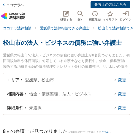
弁護士の方はこちら
ココナラへ
投稿する
探す
閲覧履歴
マイリスト
ログイン
ココナラ法律相談
愛媛県で法律相談できる弁護士
松山市で法律相談で
松山市の法人・ビジネスの債務に強い弁護士
愛媛県の松山市で法人・ビジネスの債務に強い弁護士が8名見つかりました。初
回面談無料や休日面談に対応している弁護士なども掲載中。借金・債務整理に
関係する消費者金融の債務整理やクレジット会社の債務整理、リボ払いの債務
整理等の細かな分野での絞り込み検索もでき便利です。特にきぼう綜合法律事
務所の兵頭 俊輔弁護士や弁護士法人龍鳳法律事務所の石山 龍鳳弁護士、伊予綜
エリア
愛媛県、松山市
変更
合法律事務所の三井 敦弁護士のプロフィール情報や弁護士費用、強みなどが注
目されています。『松山市で土日や夜間に発生した法人・ビジネスの債務のト
相談内容
借金・債務整理、法人・ビジネス
変更
ラブルを今すぐに弁護士に相談したい』『法人・ビジネスの債務のトラブル解
決の実績豊富な近くの弁護士を検索したい』『初回相談無料で法人・ビジネス
の債務を法律相談できる松山市内の弁護士に相談予約したい』などでお困りの
詳細条件
未選択
変更
相談者さんにおすすめです。
8
人の弁護士が見つかりました
(検索結果について詳しくは
こちら
)