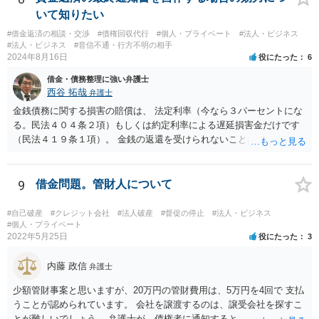
す。 > 例えば弁護士費用を分割で積立するなど半年、１年かかる場合
いて知りたい
でも かなり率直な（身も蓋もない）意見を述べると、担保に供されて
#借金返済の相談・交渉
#債権回収代行
#個人・プライベート
#法人・ビジネス
いる共有持分を親族が取得することで不動産を守りたいのであれば、
#法人・ビジネス
#音信不通・行方不明の相手
弁護士費用は長期分割などせず、親族等から援助して貰うことを模索
2024年8月16日
役にたった
6
した方がよいと思います（弁護士費用の援助も馬鹿にならない金額で
借金・債務整理に強い弁護士
すが、それによって共有持分を取得できる可能性が高くなるのであれ
西谷 拓哉
弁護士
ば、他の共有者にとってもそれを支出するだけのメリットがあると思
います）。
金銭債務に関する損害の賠償は、 法定利率（今なら３パーセントにな
る。民法４０４条２項）もしくは約定利率による遅延損害金だけです
（民法４１９条１項）。 金銭の返還を受けられないことにより何か損
害を被ったとしても、元本のほか、遅延損害金の請求ができるにとど
まります。 なお、すでに他の弁護士が先に記載されたとおり、連帯保
証人に対する請求については、法定の要件を満たさない限り、連帯保
9
借金問題。管財人について
証契約として効力が生じません。弁護士の依頼の有無はこれを左右し
ないので、注意が必要です。
#自己破産
#クレジット会社
#法人破産
#督促の停止
#法人・ビジネス
#個人・プライベート
2022年5月25日
役にたった
3
内藤 政信
弁護士
少額管財事案と思いますが、20万円の管財費用は、5万円を4回で 支払
うことが認められています。 会社を譲渡するのは、譲受会社を探すこ
とが難しいでしょう。 弁護士が、債権者に通知すると、支払いを止め