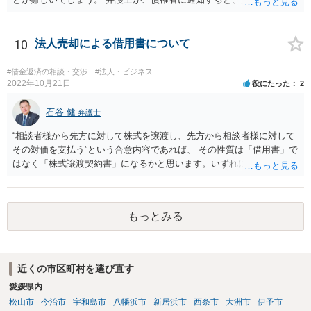
ることができるので、 その間に、20万円を貯めることになるでしょ
う。
10
法人売却による借用書について
#借金返済の相談・交渉
#法人・ビジネス
2022年10月21日
役にたった
2
石谷 健
弁護士
“相談者様から先方に対して株式を譲渡し、先方から相談者様に対して
その対価を支払う”という合意内容であれば、 その性質は「借用書」で
はなく「株式譲渡契約書」になるかと思います。いずれにせよ、口約
束はお勧めしません。 その上で、仮に先方が合意した支払いを滞らせ
た場合に、相談者様として、民事訴訟を経ないでいきなり強制執行
（先方の財産を差し押さえること等）を行えるようにしておくには、
もっとみる
単に両者間で契約書を作成するのではなく、 両者が公証役場に赴い
て、公証人によって作成される公正証書の形式で契約の締結を行うこ
とが必要となります。 また、その際、当該公正証書には「債務者が直
ちに強制執行に服する旨の陳述」（民事執行法第２２条第５号）の 記
近くの市区町村を選び直す
載を盛り込んでおく必要もあります。 以上について、さらに詳しくお
愛媛県内
知りになりたい場合は、法律事務所等での弁護士への法律相談をご検
討ください。
松山市
今治市
宇和島市
八幡浜市
新居浜市
西条市
大洲市
伊予市