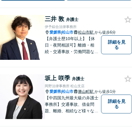
す。迅速に対応します。
三井 敦
弁護士
伊予綜合法律事務所
愛媛県
松山市
松山市駅
から徒歩6分
|
【弁護士歴10年以上】【休
詳細を見
日・夜間相談可】離婚・相
る
続・交通事故・労働問題など
幅広く対応。丁寧な対話と確
かな専門性で、一人ひとりに
寄り添い納得できる解決を目
坂上 咲季
指します【オンライン相談
弁護士
可】【松山市駅徒歩8分】
岡野法律事務所 松山支店
愛媛県
松山市
勝山町駅
から徒歩1分
|
【中四国九州最大級の弁護士
詳細を見
事務所】交通事故、借金問
る
題、離婚、相続など様々な問
題について、「何度でも無
料」の相談を行っています！
まずはお気軽にご相談くださ