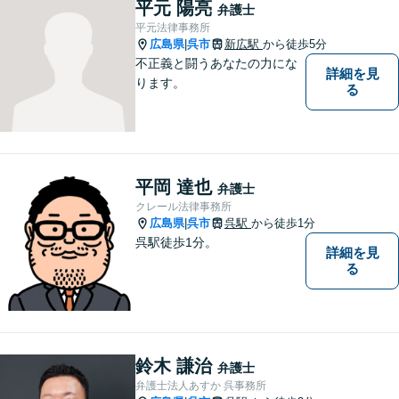
平元 陽亮
弁護士
平元法律事務所
広島県
呉市
新広駅
から徒歩5分
|
不正義と闘うあなたの力にな
詳細を見
ります。
る
平岡 達也
弁護士
クレール法律事務所
広島県
呉市
呉駅
から徒歩1分
|
呉駅徒歩1分。
詳細を見
る
鈴木 謙治
弁護士
弁護士法人あすか 呉事務所