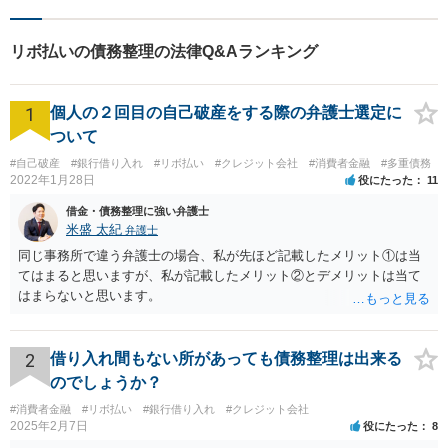
ります。【ＪＲ「西条駅」か
ら8分】【駐車場あり】
リボ払いの債務整理の法律Q&Aランキング
1
個人の２回目の自己破産をする際の弁護士選定に
ついて
#自己破産
#銀行借り入れ
#リボ払い
#クレジット会社
#消費者金融
#多重債務
2022年1月28日
役にたった
11
借金・債務整理に強い弁護士
米盛 太紀
弁護士
同じ事務所で違う弁護士の場合、私が先ほど記載したメリット①は当
てはまると思いますが、私が記載したメリット②とデメリットは当て
はまらないと思います。
2
借り入れ間もない所があっても債務整理は出来る
のでしょうか？
#消費者金融
#リボ払い
#銀行借り入れ
#クレジット会社
2025年2月7日
役にたった
8