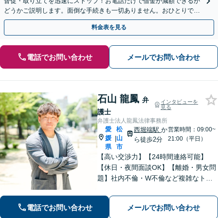
督促・取り立てを迅速にストップ！お電話だけで借金が減額できるか
どうかご説明します。面倒な手続きも一切ありません。おひとりで悩
まず、お気軽にご相談ください。【電話相談可】
料金表を見る
電話でお問い合わせ
メールでお問い合わせ
石山 龍鳳
弁
インタビューを
見る
護士
弁護士法人龍鳳法律事務所
愛
松
西堀端駅
か
営業時間：09:00~
媛
山
|
21:00（平日）
ら徒歩2分
県
市
【高い交渉力】【24時間連絡可能】
【休日・夜間面談OK】【離婚・男女問
題】社内不倫・W不倫など複雑なトラ
ブルもお任せ。【労働問題】残業代請
求や退職代行もお受けします。【刑事
電話でお問い合わせ
メールでお問い合わせ
事件】刑事事件は１分１秒が勝負で