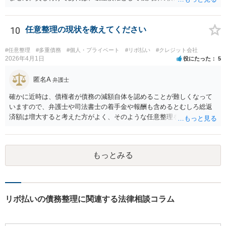
あげる必要がある。10年前であれば、2回目と言っても認められるかと
思います。生活保護を受給後法テラスを利用する流れになるかと思い
ます。ご参考にしてください。
10
任意整理の現状を教えてください
#任意整理
#多重債務
#個人・プライベート
#リボ払い
#クレジット会社
2026年4月1日
役にたった
5
匿名A
弁護士
確かに近時は、債権者が債務の減額自体を認めることが難しくなって
いますので、弁護士や司法書士の着手金や報酬も含めるとむしろ総返
済額は増大すると考えた方がよく、そのような任意整理をしてかえっ
て月々の支払いがしんどくなり、最終的に自己破産になる例が増えて
います。 特に「オーバーローンでない不動産」や「売ると高く売却さ
れる自動車」、「２０万円を超える保険解約返戻金がある保険」など
もっとみる
の資産がなければ、個人再生か自己破産を検討する方が良いと思われ
ます。 このような資産があってもなくても、ココナラで最寄りの債務
整理を取り扱う弁護士に具体的に提示して弁護士に相談すべき事案だ
と思われます。
リボ払いの債務整理に関連する法律相談コラム