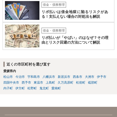
借金・債務整理
リボ払いは借金地獄に陥るリスクがあ
る！支払えない場合の対処法も解説
借金・債務整理
リボ払いが「やばい」のはなぜ？その理
由とリスク回避の方法について解説
近くの市区町村を選び直す
愛媛県内
松山市
今治市
宇和島市
八幡浜市
新居浜市
西条市
大洲市
伊予市
四国中央市
西予市
東温市
上島町
久万高原町
松前町
砥部町
内子町
伊方町
松野町
鬼北町
愛南町