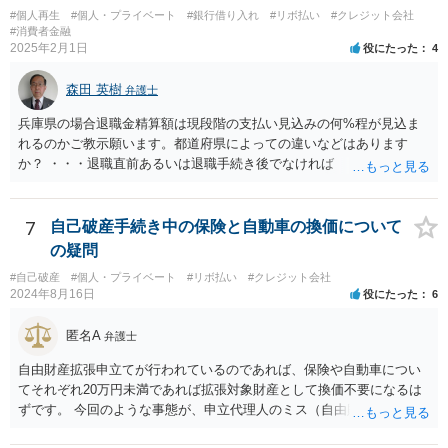
#個人再生
#個人・プライベート
#銀行借り入れ
#リボ払い
#クレジット会社
#消費者金融
2025年2月1日
役にたった
4
森田 英樹
弁護士
兵庫県の場合退職金精算額は現段階の支払い見込みの何%程が見込ま
れるのかご教示願います。都道府県によっての違いなどはあります
か？ ・・・退職直前あるいは退職手続き後でなければ １２・５％が
清算価値として計上するのが原則で 概ね どの裁判所でも同様の基
準でしょう。 また着手して頂いてから最短どのくらいで認可されるの
でしょうか？ ・・・受任通知を送付して 債権者からの債権調査票が
7
自己破産手続き中の保険と自動車の換価について
回答されるまで ２か月程度 その間に準備が進めば 直ちに申し立
の疑問
てが可能で しっかりした申立てを行えば ほぼ補正がなく ２～３
#自己破産
#個人・プライベート
#リボ払い
#クレジット会社
週間で開始決定がでて それから ２か月程度で認可となる流れで
2024年8月16日
役にたった
6
す。
匿名A
弁護士
自由財産拡張申立てが行われているのであれば、保険や自動車につい
てそれぞれ20万円未満であれば拡張対象財産として換価不要になるは
ずです。 今回のような事態が、申立代理人のミス（自由財産拡張申立
をしていない）なのか、あるいは管財人の無能（自由財産拡張制度の