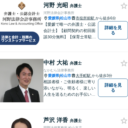
河野 光昭
い！
弁護士
河野法律会計事務所
愛媛県
松山市
市役所前駅
から徒歩6分
|
【愛媛で唯一の弁護士・公認
詳細を見
会計士】【顧問契約の初回面
る
談30分無料】【保育士常駐】
法律及び会計・税務のワンス
トップサービスを提供しま
す。まずは、お気軽にお問合
中村 大祐
せください。
弁護士
なかむら法律事務所
愛媛県
松山市
大手町駅
から徒歩3分
|
相談者様・ご依頼者様に寄り
詳細を見
添いながら、明るく、楽しい
る
人生を送るためのお手伝いを
したいと思います。お気軽に
ご相談ください。
芦沢 洋香
弁護士
岡野法律事務所 松山支店