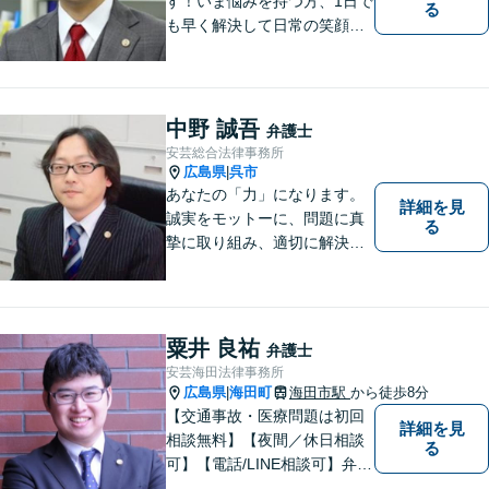
す！いま悩みを持つ方、1日で
る
も早く解決して日常の笑顔を
取り戻しましょう！離婚問
題、交通事故、借金債務整
理、相続などに注力しつつ、
個人様・法人様の問題に幅広
中野 誠吾
弁護士
く対応しています。
安芸総合法律事務所
広島県
呉市
|
あなたの「力」になります。
詳細を見
誠実をモットーに、問題に真
る
摯に取り組み、適切に解決で
きるよう尽力いたします。ま
た、依頼者の方が気軽に相談
でき、来所後は心の負担が軽
くなるような事務所作りを心
粟井 良祐
弁護士
がけています。一人で悩ま
安芸海田法律事務所
ず、お気軽にご相談下さい。
広島県
海田町
海田市駅
から徒歩8分
|
【交通事故・医療問題は初回
詳細を見
相談無料】【夜間／休日相談
る
可】【電話/LINE相談可】弁護
士に気軽にご相談いただける