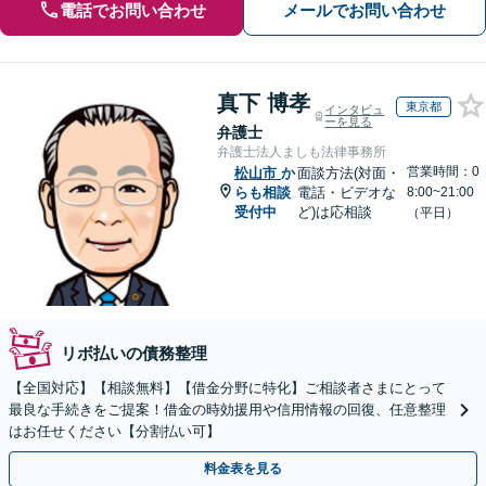
電話でお問い合わせ
メールでお問い合わせ
真下 博孝
東京都
インタビュ
ーを見る
弁護士
弁護士法人ましも法律事務所
営業時間：0
松山市
か
面談方法(対面・
らも相談
電話・ビデオな
8:00~21:00
受付中
ど)は応相談
（平日）
リボ払いの債務整理
【全国対応】【相談無料】【借金分野に特化】ご相談者さまにとって
最良な手続きをご提案！借金の時効援用や信用情報の回復、任意整理
はお任せください【分割払い可】
料金表を見る