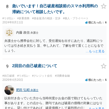
知識がない）なのか、お書きの事情からはわかりませんので、依頼し
た弁護士を交えて裁判所の意見も聞いて対応した方がよいと思いま
8
急いでいます！自己破産相談前のスマホ利用料の
す。
滞納について相談したいです。
#リボ払い
#多重債務
#借金返済の相談・交渉
#個人・プライベート
2024年8月11日
役にたった
6
内藤 政信
弁護士
弁護士から携帯会社に対して、受任通知を出すにあたり、通話料につ
いては引き続き支払う 旨、申し入れて、了解を得て置くことになるで
しょう。
9
2回目の自己破産について
#自己破産
#リボ払い
#クレジット会社
#消費者金融
2026年4月20日
役にたった
5
肥田 弘昭
弁護士
以前付き合っていた方から当時何度かお金の面で助けてもらっていた
事があります。との点から、贈与であれば破産の債権の対象にはなり
ません。貸し付けであれば、破産債権として裁判所の債権者一覧表に