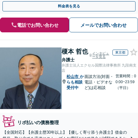
【初回相談無料】【全国対応可能】
料金表を見る
電話でお問い合わせ
メールでお問い合わせ
榎本 哲也
東京都
インタビュ
ーを見る
弁護士
弁護士法人エクセル国際法律事務所 九段南支
店
営業時間：0
松山市
か
面談方法(対面・
らも相談
電話・ビデオな
0:00~23:59
受付中
ど)は応相談
（平日）
リボ払いの債務整理
【全国対応】【弁護士歴30年以上】【優しく寄り添う弁護士】借金の