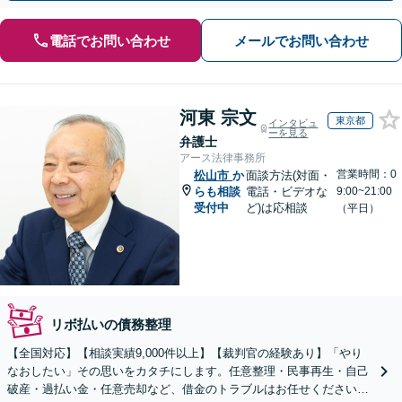
電話でお問い合わせ
メールでお問い合わせ
河東 宗文
東京都
インタビュ
ーを見る
弁護士
アース法律事務所
営業時間：0
松山市
か
面談方法(対面・
らも相談
電話・ビデオな
9:00~21:00
受付中
ど)は応相談
（平日）
リボ払いの債務整理
【全国対応】【相談実績9,000件以上】【裁判官の経験あり】「やり
なおしたい」その思いをカタチにします。任意整理・民事再生・自己
破産・過払い金・任意売却など、借金のトラブルはお任せください。