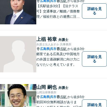
広島県
呉市
呉駅
から徒歩3分
|
【呉駅徒歩3分】【法テラス
詳細を見
可】交通事故／離婚／債務整
る
理／福祉行政との連携に注力
する弁護士。東広島市と呉市
で弁護業務を行う弁護士。3つ
の拠点ネットワークを活か
し、高度な問題にも対応いた
上椙 裕章
弁護士
します。まずはご相談を！
弁護士法人あすか 呉事務所
広島県
呉市
呉駅
から徒歩3分
|
郷里である広島及び中国地方
詳細を見
の弁護士過疎解消に向け力に
る
なりたいと考えています。
山岡 嗣也
弁護士
山岡法律事務所
広島県
呉市
呉駅
から徒歩5分
|
初回30分無料相談がありま
詳細を見