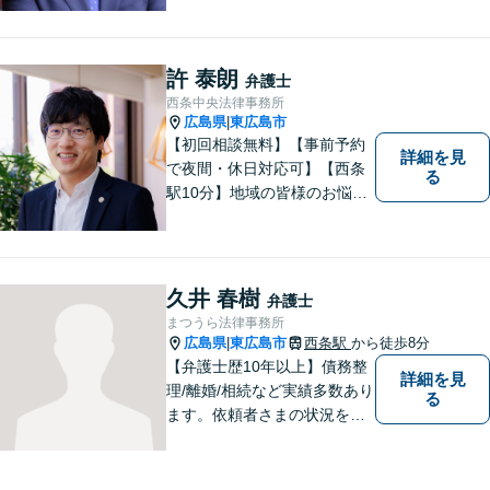
ように体制を整えています。
で少しでも疑問や不安を抱え
ている方は、すぐに弁護士に
許 泰朗
弁護士
ご相談ください。【JR海田市
西条中央法律事務所
駅から徒歩9分】
広島県
東広島市
|
【初回相談無料】【事前予約
詳細を見
で夜間・休日対応可】【西条
る
駅10分】地域の皆様のお悩み
に親身になって対応します。
離婚・債務整理・刑事事件・
相続など、お一人で抱えず是
非ご相談にいらしてくださ
久井 春樹
弁護士
い。
まつうら法律事務所
広島県
東広島市
西条駅
から徒歩8分
|
【弁護士歴10年以上】債務整
詳細を見
理/離婚/相続など実績多数あり
る
ます。依頼者さまの状況を十
分にヒアリングし、これまで
の知見をもとにあらゆる観点
から解決策をご提案してまい