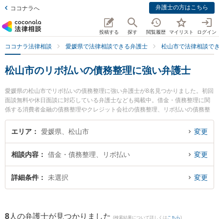
弁護士の方はこちら
ココナラへ
投稿する
探す
閲覧履歴
マイリスト
ログイン
ココナラ法律相談
愛媛県で法律相談できる弁護士
松山市で法律相談で
松山市のリボ払いの債務整理に強い弁護士
愛媛県の松山市でリボ払いの債務整理に強い弁護士が8名見つかりました。初回
面談無料や休日面談に対応している弁護士なども掲載中。借金・債務整理に関
係する消費者金融の債務整理やクレジット会社の債務整理、リボ払いの債務整
理等の細かな分野での絞り込み検索もでき便利です。特にきぼう綜合法律事務
所の兵頭 俊輔弁護士や弁護士法人龍鳳法律事務所の石山 龍鳳弁護士、伊予綜合
エリア
愛媛県、松山市
変更
法律事務所の三井 敦弁護士のプロフィール情報や弁護士費用、強みなどが注目
されています。『松山市で土日や夜間に発生したリボ払いの債務整理のトラブ
相談内容
借金・債務整理、リボ払い
変更
ルを今すぐに弁護士に相談したい』『リボ払いの債務整理のトラブル解決の実
績豊富な近くの弁護士を検索したい』『初回相談無料でリボ払いの債務整理を
法律相談できる松山市内の弁護士に相談予約したい』などでお困りの相談者さ
詳細条件
未選択
変更
んにおすすめです。
8
人の弁護士が見つかりました
(検索結果について詳しくは
こちら
)