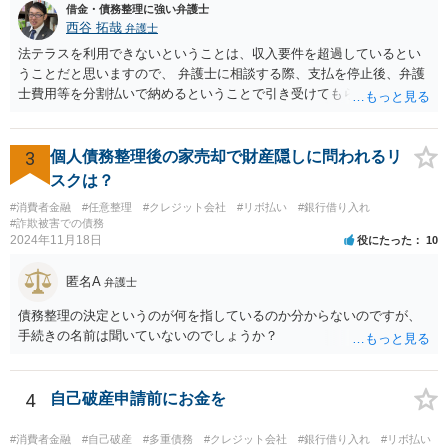
借金・債務整理に強い弁護士
西谷 拓哉
弁護士
法テラスを利用できないということは、収入要件を超過しているとい
うことだと思いますので、 弁護士に相談する際、支払を停止後、弁護
士費用等を分割払いで納めるということで引き受けてもらえないか確
認するとよいでしょう。 「借り入れ出来る限界」までの生活というの
は、負債が拡大するだけになるのでお勧めできませんが あとは、相談
者様のご判断になると思いますので、私からのアドバイスは一旦これ
3
個人債務整理後の家売却で財産隠しに問われるリ
で終わりとさせていただきます。
スクは？
#消費者金融
#任意整理
#クレジット会社
#リボ払い
#銀行借り入れ
#詐欺被害での債務
2024年11月18日
役にたった
10
匿名A
弁護士
債務整理の決定というのが何を指しているのか分からないのですが、
手続きの名前は聞いていないのでしょうか？
4
自己破産申請前にお金を
#消費者金融
#自己破産
#多重債務
#クレジット会社
#銀行借り入れ
#リボ払い