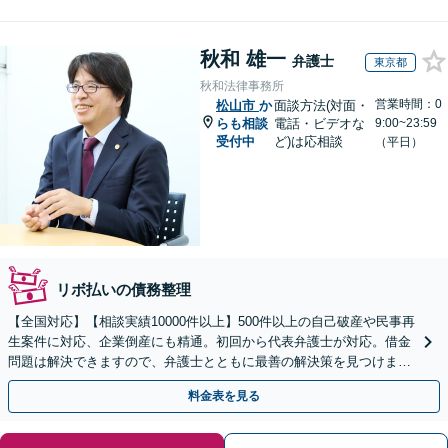
秋和 雄一
弁護士
東京都
秋和法律事務所
営業時間：0
松山市
か
面談方法(対面・
らも相談
電話・ビデオな
9:00~23:59
受付中
ど)は応相談
（平日）
リボ払いの債務整理
【全国対応】【相談実績10000件以上】500件以上の自己破産や民事再
生案件に対応、企業倒産にも精通。初回から代表弁護士が対応。借金
問題は解決できますので、弁護士とともに最善の解決策を見つけまし
ょう【初回相談無料】【法テラス利用可】
料金表を見る