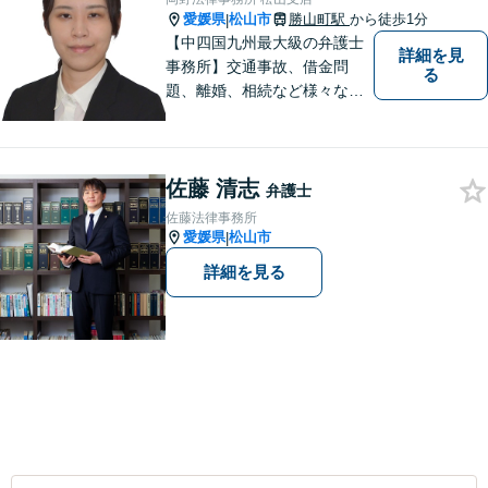
愛媛県
松山市
勝山町駅
から徒歩1分
|
【中四国九州最大級の弁護士
詳細を見
事務所】交通事故、借金問
る
題、離婚、相続など様々な問
題について、「何度でも無
料」の相談を行っています！
まずはお気軽にご相談くださ
佐藤 清志
い！
弁護士
佐藤法律事務所
愛媛県
松山市
|
詳細を見る