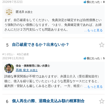
2026年7月22日
役にたった
8
匿名B
弁護士
まず、自己破産をしてください。 免責決定が確定すれば自然債務とい
う強制力のない債務になります。 つまり、免責確定後であれば、お姉
さんにだけ２万円支払っても問題ありません。
5
自己破産できるか？出来ないか？
#リボ払い
#自己破産
2023年11月26日
役にたった
5
借金・債務整理に強い弁護士
髙橋 俊太
弁護士
詳細な事実関係が不明ではありますが、弁護士介入（受任通知送付）
後に、借入を繰り返していたというような悪質なケースだとすると、
裁判所・管財人も厳しくみると思います。 一方、軽度の不注意による
手違いや行き違いというくらいであれば、弁護士を通じて裁判所・管
財人に対して反省の姿勢を示せば、不許可という結果にはならないと
思われます。
6
個人再生の際、退職金見込み額の精算割合