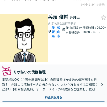
8件中 1-8件を表示
兵頭 俊輔
弁護士
きぼう綜合法律事務所
愛
松
勝山町駅
か
営業時間：09:00~
媛
山
|
18:00（平日）
ら徒歩3分
県
市
リボ払いの債務整理
電話相談OK【弁護士歴18年以上】自己破産ほか多数の債務整理を担
当！「弁護士に依頼すべきか分からない」という方もまずはご相談く
ださい【初回相談無料】オーダーメイドの解決策をご提案し、依頼者
の方の経済的再生に向けて尽力します【勝山町駅3分】
料金表を見る