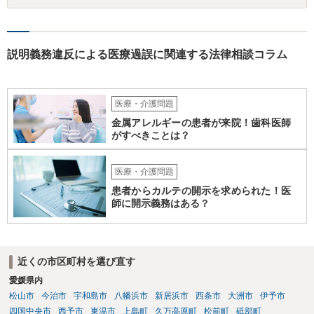
説明義務違反による医療過誤に関連する法律相談コラム
医療・介護問題
金属アレルギーの患者が来院！歯科医師
がすべきことは？
医療・介護問題
患者からカルテの開示を求められた！医
師に開示義務はある？
近くの市区町村を選び直す
愛媛県内
松山市
今治市
宇和島市
八幡浜市
新居浜市
西条市
大洲市
伊予市
四国中央市
西予市
東温市
上島町
久万高原町
松前町
砥部町