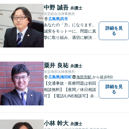
個人様・法人様の問題に幅広
中野 誠吾
弁護士
く対応しています。
安芸総合法律事務所
広島県
呉市
|
あなたの「力」になります。
詳細を見
誠実をモットーに、問題に真
る
摯に取り組み、適切に解決で
きるよう尽力いたします。ま
た、依頼者の方が気軽に相談
でき、来所後は心の負担が軽
くなるような事務所作りを心
粟井 良祐
弁護士
がけています。一人で悩ま
安芸海田法律事務所
ず、お気軽にご相談下さい。
広島県
海田町
海田市駅
から徒歩8分
|
【交通事故・医療問題は初回
詳細を見
相談無料】【夜間／休日相談
る
可】【電話/LINE相談可】弁護
士に気軽にご相談いただける
ように体制を整えています。
で少しでも疑問や不安を抱え
ている方は、すぐに弁護士に
小林 幹大
弁護士
ご相談ください。【JR海田市