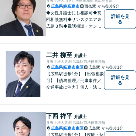
弁護士法人山下江法律事務所 東広島支部
駅から徒歩9分】
広島県
東広島市
西条駅
から徒歩9分
|
◆女性弁護士にも相談可◆初
詳細を見
回相談無料◆サンスクエア東
る
広島３階◆電話相談・オンラ
イン相談可◆交通事故、相
続・遺言、離婚・不貞慰謝料
請求など民事一般に対応。 話
しにくいことも安心してご相
二井 柳至
弁護士
談ください。あなたの気持ち
弁護士法人共創 広島駅前法律事務所
に寄り添い、丁寧にお応えし
広島県
広島市東区
広島駅
から徒歩1分
|
ます。
【広島駅徒歩1分】【出張相談
詳細を見
可】【債務整理／刑事事件／
る
交通事故に注力】個人・法人
どちらも可◎依頼者がアクセ
スしやすい環境づくりに尽力
しています。すべての依頼者
の「平和」が実現できるよ
下西 祥平
弁護士
う、依頼者一人ひとりに寄り
弁護士法人共創 広島駅前法律事務所
添い、解決へ導きます。
広島県
広島市東区
広島駅
から徒歩1分
|
【広島駅徒歩1分】【夜間・休