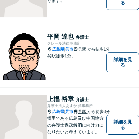
ります。
る
平岡 達也
弁護士
クレール法律事務所
広島県
呉市
呉駅
から徒歩1分
|
呉駅徒歩1分。
詳細を見
る
上椙 裕章
弁護士
弁護士法人あすか 呉事務所
広島県
呉市
呉駅
から徒歩3分
|
郷里である広島及び中国地方
詳細を見
の弁護士過疎解消に向け力に
る
なりたいと考えています。