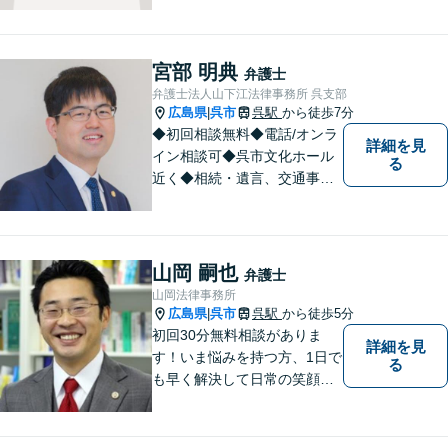
宮部 明典
弁護士
弁護士法人山下江法律事務所 呉支部
広島県
呉市
呉駅
から徒歩7分
|
◆初回相談無料◆電話/オンラ
詳細を見
イン相談可◆呉市文化ホール
る
近く◆相続・遺言、交通事
故、離婚・不貞慰謝料請求、B
型肝炎訴訟、債権回収、企業
法務、顧問弁護士、刑事弁護
など。話しにくいことも安心
山岡 嗣也
弁護士
してご相談ください。あなた
山岡法律事務所
の気持ちに寄り添い、丁寧に
広島県
呉市
呉駅
から徒歩5分
|
お応えします。
初回30分無料相談がありま
詳細を見
す！いま悩みを持つ方、1日で
る
も早く解決して日常の笑顔を
取り戻しましょう！離婚問
題、交通事故、借金債務整
理、相続などに注力しつつ、