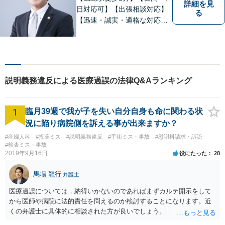
詳細を見
日対応可】【出張相談対応】
る
【迅速・誠実・適格な対応】
弊事務所は、依頼者の皆様の
ための法律事務所です。皆様
にとってのアクセスを何より
重視しています。また、弊事
務所は迅速な対応・回答を最
説明義務違反による医療過誤の法律Q&Aランキング
優先にしています。
1
臨月39週で我が子を失い自分自身も命に関わる状
況に陥り病院側を訴える事が出来ますか？
#産婦人科
#投薬ミス
#説明義務違反
#手術ミス・事故
#慰謝料請求・訴訟
#検査ミス・事故
2019年9月16日
役にたった
28
馬場 龍行
弁護士
医療過誤については，納得いかないのであればまずカルテ開示をして
から医師や病院に法的責任を問えるのか検討することになります。近
くの弁護士に具体的に相談された方が良いでしょう。