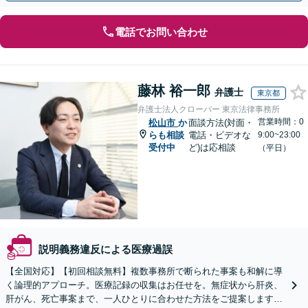
電話でお問い合わせ
藤林 裕一郎
弁護士
東京都
弁護士法人クローバー 東京法律事務所
営業時間：0
松山市
か
面談方法(対面・
らも相談
電話・ビデオな
9:00~23:00
受付中
ど)は応相談
（平日）
説明義務違反による医療過誤
【全国対応】【初回相談無料】複数事務所で断られた事案も和解に導
く論理的アプローチ。医療記録の収集はお任せを。無症状から肝炎、
肝がん、死亡事案まで、一人ひとりに合わせた方法をご提案します。