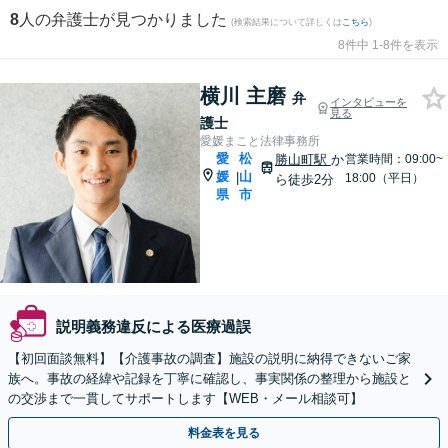
8
人の弁護士が見つかりました
(検索結果について詳しくは
こちら
)
8件中 1-8件を表示
横川 主磨
弁
インタビューを
見る
護士
愛媛まこと法律事務所
愛
松
勝山町駅
か
営業時間：09:00~
媛
山
|
18:00（平日）
ら徒歩2分
県
市
説明義務違反による医療過誤
【初回面談無料】【介護事故の調査】施設の説明に納得できないご家
族へ。事故の経緯や記録を丁寧に確認し、事実関係の整理から施設と
の交渉まで一貫してサポートします【WEB・メール相談可】
料金表を見る