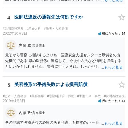
らです。 心身の苦痛はあるでしょうけれども、損害賠償請求などをご
検討なさっているのであれば、修正手術を受けるまえに弁護士に相談
して対応を決めることを強くお勧めいたします。
4
医師法違反の通報先は何処ですか
#説明義務違反
#産婦人科
#患者・入所者側
2022年10月3日
役にたった
14
内藤 政信
弁護士
最初から警察に相談するよりも、医療安全支援センターと厚労省の出
先機関である 県の医務係に連絡して、今後の方法など情報を収集する
といいかもしれません。 警察に行くときは、しっかりした被害届ある
いは告発状を作成、持参して、相談に行くといいでしょう。
5
美容整形の手術失敗による損害賠償
#患者・入所者側
#美容整形
#慰謝料請求・訴訟
#手術ミス・事故
#説明義務違反
2019年4月3日
役にたった
14
内藤 政信
弁護士
その地域で医療過誤の経験のある弁護士を探すのが 一番近道だね。