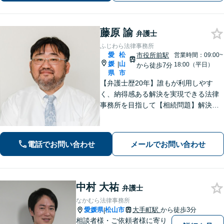
藤原 諭
弁護士
ふじわら法律事務所
愛
松
市役所前駅
営業時間：09:00~
媛
山
|
18:00（平日）
から徒歩7分
県
市
【弁護士歴20年】誰もが利用しやす
く、納得感ある解決を実現できる法律
事務所を目指して【相続問題】解決実
績100件以上。経験で培ったノウハウを
もとに最善策をご提案【離婚問題】離
婚協議から調停、裁判まで、あらゆる
電話でお問い合わせ
メールでお問い合わせ
フェーズに対応【市役所前駅6分】
中村 大祐
弁護士
なかむら法律事務所
愛媛県
松山市
大手町駅
から徒歩3分
|
相談者様・ご依頼者様に寄り