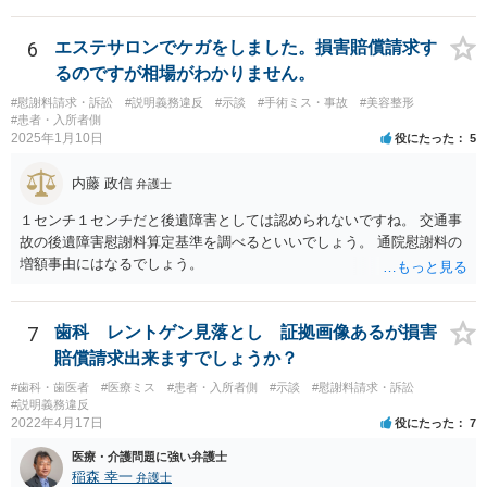
6
エステサロンでケガをしました。損害賠償請求す
るのですが相場がわかりません。
#慰謝料請求・訴訟
#説明義務違反
#示談
#手術ミス・事故
#美容整形
#患者・入所者側
2025年1月10日
役にたった
5
内藤 政信
弁護士
１センチ１センチだと後遺障害としては認められないですね。 交通事
故の後遺障害慰謝料算定基準を調べるといいでしょう。 通院慰謝料の
増額事由にはなるでしょう。
7
歯科 レントゲン見落とし 証拠画像あるが損害
賠償請求出来ますでしょうか？
#歯科・歯医者
#医療ミス
#患者・入所者側
#示談
#慰謝料請求・訴訟
#説明義務違反
2022年4月17日
役にたった
7
医療・介護問題に強い弁護士
稲森 幸一
弁護士