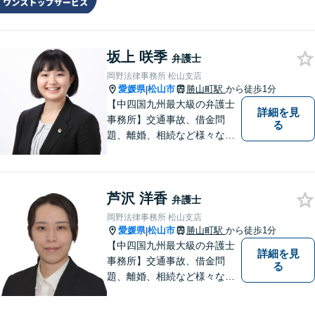
法律及び会計・税務のワンス
トップサービスを提供しま
す。まずは、お気軽にお問合
坂上 咲季
せください。
弁護士
岡野法律事務所 松山支店
愛媛県
松山市
勝山町駅
から徒歩1分
|
【中四国九州最大級の弁護士
詳細を見
事務所】交通事故、借金問
る
題、離婚、相続など様々な問
題について、「何度でも無
料」の相談を行っています！
まずはお気軽にご相談くださ
芦沢 洋香
い！
弁護士
岡野法律事務所 松山支店
愛媛県
松山市
勝山町駅
から徒歩1分
|
【中四国九州最大級の弁護士
詳細を見
事務所】交通事故、借金問
る
題、離婚、相続など様々な問
題について、「何度でも無
料」の相談を行っています！