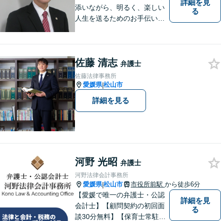
詳細を見
添いながら、明るく、楽しい
る
人生を送るためのお手伝いを
したいと思います。お気軽に
ご相談ください。
佐藤 清志
弁護士
佐藤法律事務所
愛媛県
松山市
|
詳細を見る
河野 光昭
弁護士
河野法律会計事務所
愛媛県
松山市
市役所前駅
から徒歩6分
|
【愛媛で唯一の弁護士・公認
詳細を見
会計士】【顧問契約の初回面
る
談30分無料】【保育士常駐】