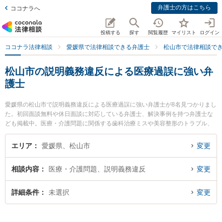
弁護士の方はこちら
ココナラへ
投稿する
探す
閲覧履歴
マイリスト
ログイン
ココナラ法律相談
愛媛県で法律相談できる弁護士
松山市で法律相談で
松山市の説明義務違反による医療過誤に強い弁
護士
愛媛県の松山市で説明義務違反による医療過誤に強い弁護士が8名見つかりまし
た。初回面談無料や休日面談に対応している弁護士、解決事例を持つ弁護士な
ども掲載中。医療・介護問題に関係する歯科治療ミスや美容整形のトラブル、
産婦人科の訴訟等の細かな分野での絞り込み検索もでき便利です。特に愛媛ま
こと法律事務所の横川 主磨弁護士やきぼう綜合法律事務所の兵頭 俊輔弁護士、
エリア
愛媛県、松山市
変更
ふじわら法律事務所の藤原 諭弁護士のプロフィール情報や弁護士費用、強みな
どが注目されています。『松山市で土日や夜間に発生した説明義務違反による
相談内容
医療・介護問題、説明義務違反
変更
医療過誤のトラブルを今すぐに弁護士に相談したい』『説明義務違反による医
療過誤のトラブル解決の実績豊富な近くの弁護士を検索したい』『初回相談無
料で説明義務違反による医療過誤を法律相談できる松山市内の弁護士に相談予
詳細条件
未選択
変更
約したい』などでお困りの相談者さんにおすすめです。