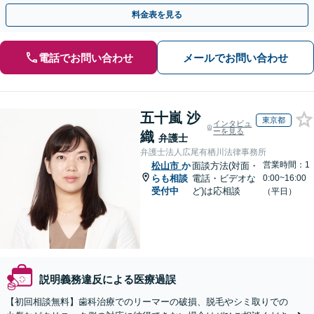
手続きの負担を減らし、権利を守ります。
料金表を見る
電話でお問い合わせ
メールでお問い合わせ
五十嵐 沙
東京都
インタビュ
ーを見る
織
弁護士
弁護士法人広尾有栖川法律事務所
営業時間：1
松山市
か
面談方法(対面・
らも相談
電話・ビデオな
0:00~16:00
受付中
ど)は応相談
（平日）
説明義務違反による医療過誤
【初回相談無料】歯科治療でのリーマーの破損、脱毛やシミ取りでの