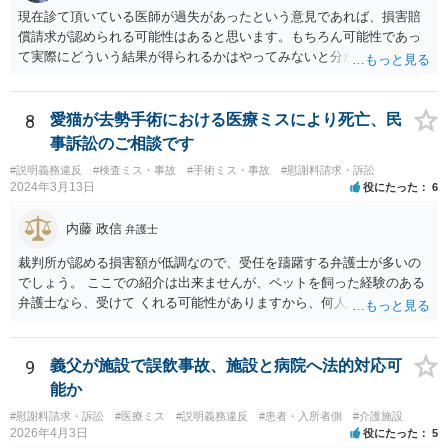
現在診て頂いている医師が過失があったという意見であれば、損害賠
償請求が認められる可能性はあると思います。もちろん可能性であっ
て実際にどういう結果が得られるかはやってみないと分かりません
が。 損害としては、その過失によって生じた症状の治療にかかった治
療費や精神的苦痛を受けた分の慰謝料や仕事に影響があれば休業損害
などが考えられます。 頑張ってください。
8
愛猫が去勢手術における医療ミスにより死亡、民
事訴訟のご相談です
#説明義務違反
#検査ミス・事故
#手術ミス・事故
#慰謝料請求・訴訟
2024年3月13日
役にたった
6
内藤 政信
弁護士
裁判所が認める損害額が低調なので、受任を躊躇する弁護士が多いの
でしょう。 ここでの紹介は出来ませんが、ペットを飼った経験のある
弁護士なら、受けて くれる可能性がありますから、何人か問い合わせ
してみることになるでしょう。
9
義父が施設で誤飲事故、施設と病院へ法的対応可
能か
#慰謝料請求・訴訟
#医療ミス
#説明義務違反
#患者・入所者側
#介護施設
2026年4月3日
役にたった
5