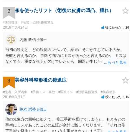
2
糸を使ったリフト（術後の皮膚の凹凸、腫れ）
#美容整形
#示談
#説明義務違反
2019年3月24日
役にたった
20
内藤 政信
弁護士
当初の説明と、どの程度のレベルで、結果にそごが生じているのか。
失敗と言えるのか。 判断や施術にミスがあったと言えるのか。 ミスは
なくても、重要な説明が欠けていたから、問題が生じたのか。 美容整
形にある程度通じてる弁護士を探せるかどうか。
3
美容外科整形後の後遺症
#患者・入所者側
#手術ミス・事故
#医療ミス
#説明義務違反
#美容整形
2018年3月1日
役にたった
15
鈴木 崇裕
弁護士
他の先生方の回答に加えて、 修正手術を受けてしまうと、もともとの
手術にミスがあったことの立証が余計に難しくなります。 「それは修
正手術で発生したミスだ」という主張がされてしまう可能性があるか