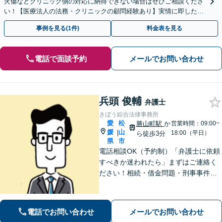
火傷などクリニック側の対応に納得できない場合はぜひご相談くださ
い！【医療法人の法務・クリニックの顧問経験あり】実情に即したア
ドバイスで、納得のできるトラブルの解決を目指します。
事例を見る(1件)
料金表を見る
電話で面談予約
メールでお問い合わせ
兵頭 俊輔
弁護士
きぼう綜合法律事務所
愛
松
勝山町駅
か
営業時間：09:00~
媛
山
|
18:00（平日）
ら徒歩3分
県
市
電話相談OK（予約制）「弁護士に依頼
すべきか迷われたら」まずはご連絡く
ださい！相続・借金問題・刑事事件・
訴訟事件など実績多数！弁護士保険の
ご利用も可能です。個人・企業のご相
談に対応。お気軽にご連絡ください。
電話でお問い合わせ
メールでお問い合わせ
【勝山町駅3分】