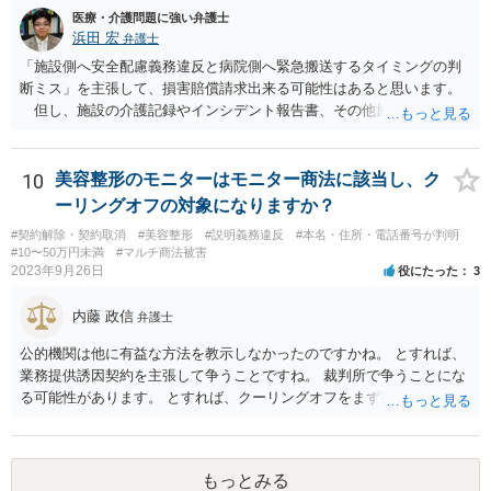
医療・介護問題に強い弁護士
浜田 宏
弁護士
「施設側へ安全配慮義務違反と病院側へ緊急搬送するタイミングの判
断ミス」を主張して、損害賠償請求出来る可能性はあると思います。
但し、施設の介護記録やインシデント報告書、その他施設内で作成
された誤飲事故に関する資料、搬送先の病院の医療記録、救急搬送さ
れているのであれば消防の記録等を調査してみなければ、裁判で勝て
る可能性があるかどうかまでは判断できません。これはどの介護事
10
美容整形のモニターはモニター商法に該当し、ク
故・医療事故でも同様です。 一度弁護士にご相談の上、まずは調査
ーリングオフの対象になりますか？
事件として依頼された方が良いと思います。
#契約解除・契約取消
#美容整形
#説明義務違反
#本名・住所・電話番号が判明
#10〜50万円未満
#マルチ商法被害
2023年9月26日
役にたった
3
内藤 政信
弁護士
公的機関は他に有益な方法を教示しなかったのですかね。 とすれば、
業務提供誘因契約を主張して争うことですね。 裁判所で争うことにな
る可能性があります。 とすれば、クーリングオフをまず実行すること
です。
もっとみる