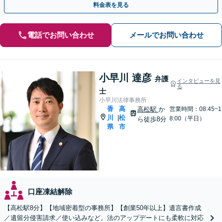
料金表を見る
電話でお問い合わせ
メールでお問い合わせ
小早川 達彦
弁護
インタビューを見
る
士
小早川法律事務所
香
高
高松駅
か
営業時間：08:45~1
川
松
|
8:00（平日）
ら徒歩8分
県
市
口座凍結解除
【高松駅8分】【地域密着型の事務所】【創業50年以上】遺言書作成
／遺留分侵害請求／使い込みなど。法のアップデートにも柔軟に対応