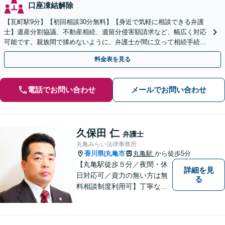
口座凍結解除
【瓦町駅9分】【初回相談30分無料】【身近で気軽に相談できる弁護
士】遺産分割協議、不動産相続、遺留分侵害額請求など、幅広く対応
可能です。親族間で揉めないように、弁護士が間に立って相続手続き
をサポートします。【電話相談可】【休日・夜間対応】
料金表を見る
電話でお問い合わせ
メールでお問い合わせ
久保田 仁
弁護士
丸亀みらい法律事務所
香川県
丸亀市
丸亀駅
から徒歩5分
|
【丸亀駅徒歩５分／夜間・休
詳細を見
日対応可／資力の無い方は無
る
料相談制度利用可】丁寧な対
応を心がけております。お気
軽にご相談ください。（相談
は事前に御予約願います）