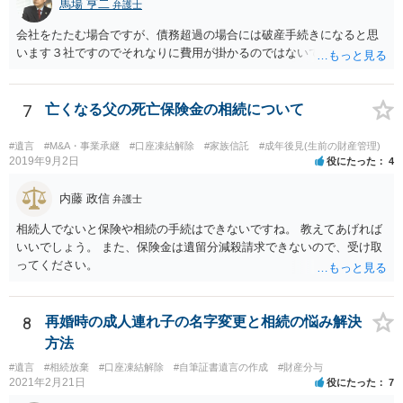
馬場 亨二
弁護士
会社をたたむ場合ですが、債務超過の場合には破産手続きになると思
います３社ですのでそれなりに費用が掛かるのではないでしょうか。
7
亡くなる父の死亡保険金の相続について
#遺言
#M&A・事業承継
#口座凍結解除
#家族信託
#成年後見(生前の財産管理)
2019年9月2日
役にたった
4
内藤 政信
弁護士
相続人でないと保険や相続の手続はできないですね。 教えてあげれば
いいでしょう。 また、保険金は遺留分減殺請求できないので、受け取
ってください。
8
再婚時の成人連れ子の名字変更と相続の悩み解決
方法
#遺言
#相続放棄
#口座凍結解除
#自筆証書遺言の作成
#財産分与
2021年2月21日
役にたった
7