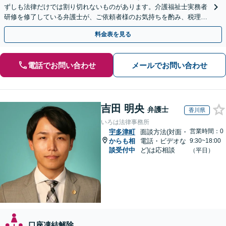
ずしも法律だけでは割り切れないものがあります。介護福祉士実務者
研修を修了している弁護士が、ご依頼者様のお気持ちを酌み、税理士
など他士業とも密接に連携しながら丁寧に対応いたします。
料金表を見る
電話でお問い合わせ
メールでお問い合わせ
吉田 明央
弁護士
香川県
いろは法律事務所
営業時間：0
宇多津町
面談方法(対面・
からも相
電話・ビデオな
9:30~18:00
談受付中
ど)は応相談
（平日）
口座凍結解除