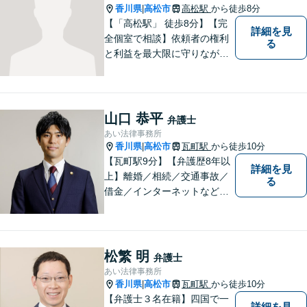
香川県
高松市
高松駅
から徒歩8分
|
【「高松駅」 徒歩8分】【完
詳細を見
全個室で相談】依頼者の権利
る
と利益を最大限に守りなが
ら、効果的な法的手続きを進
めるよう努めます。 問題が悪
化する前におよその方向性を
見出すお手伝いができれば、
山口 恭平
弁護士
幸いです。お気軽にご相談く
あい法律事務所
ださい。
香川県
高松市
瓦町駅
から徒歩10分
|
【瓦町駅9分】【弁護歴8年以
詳細を見
上】離婚／相続／交通事故／
る
借金／インターネットなど幅
広い分野に対応可能です！依
頼者様の抱えるお気持ちや状
況をしっかり把握した上で、
皆様にとって最善の解決を模
松繁 明
弁護士
索します。まずはお気軽にご
あい法律事務所
相談ください。
香川県
高松市
瓦町駅
から徒歩10分
|
【弁護士３名在籍】四国で一
詳細を見