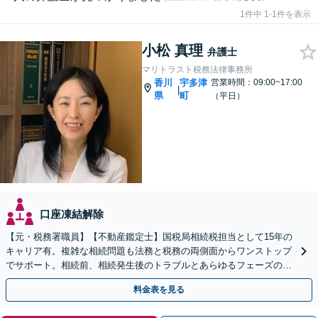
1件中 1-1件を表示
小松 真理
弁護士
マリトラスト税務法律事務所
香川
宇多津
営業時間：09:00~17:00
|
県
町
（平日）
口座凍結解除
【元・税務署職員】【不動産鑑定士】国税局相続税担当として15年の
キャリア有。複雑な相続問題も法務と税務の両側面からワンストップ
でサポート。相続前、相続発生後のトラブルとあらゆるフェーズのご
相談に対応します【駐車場あり】【電話・Web相談可】
料金表を見る