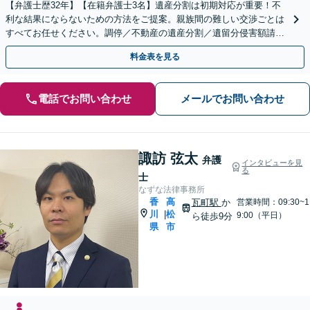
【弁護士歴32年】【在籍弁護士3名】遺産分割は初期対応が重要！不
利な結果にならないための方法をご提案。親族間の難しい交渉ごとは
すべてお任せください。調停／不動産の遺産分割／遺留分侵害額請求
／相続放棄／遺言書の作成など【高松駅徒歩8分】
料金表を見る
電話でお問い合わせ
メールでお問い合わせ
諏訪 弦太
弁護
インタビューを見
る
士
なずな法律事務所
香
高
瓦町駅
か
営業時間：09:30~1
川
松
|
9:00（平日）
ら徒歩9分
県
市