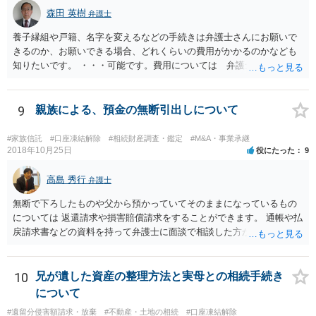
森田 英樹
弁護士
養子縁組や戸籍、名字を変えるなどの手続きは弁護士さんにお願いで
きるのか、お願いできる場合、どれくらいの費用がかかるのかなども
知りたいです。 ・・・可能です。費用については 弁護士と直接面談
の上 内容を確認し 協議の上個別に契約によって決まることになっ
ています。 やはり、成人した子のことまでごちゃごちゃ考えず、自分
の事だけ考えるべきなのでしょうか ・・・お子さんの事をまで含め良
9
親族による、預金の無断引出しについて
い解決案があればお悩みになるのは当然と言えば当然のことです。 彼
と親子関係を結びたいと思っているが、名字は変えたくない・・・養
#家族信託
#口座凍結解除
#相続財産調査・鑑定
#M&A・事業承継
子縁組の必要があり 氏も変更することになります。 しかし 彼は成人
2018年10月25日
役にたった
9
しているとは言え、自分の子と私の連れ子、全て平等にしたいと希
望。もちろん私もそうできればと思います。 ・・・婚姻前の契約 あ
高島 秀行
弁護士
るいは 遺言書などで その意思を実現する方法はあります。 弁護
無断で下ろしたものや父から預かっていてそのままになっているもの
士に相談してみてください。
については 返還請求や損害賠償請求をすることができます。 通帳や払
戻請求書などの資料を持って弁護士に面談で相談した方がよいと思い
ます。
10
兄が遺した資産の整理方法と実母との相続手続き
について
#遺留分侵害額請求・放棄
#不動産・土地の相続
#口座凍結解除