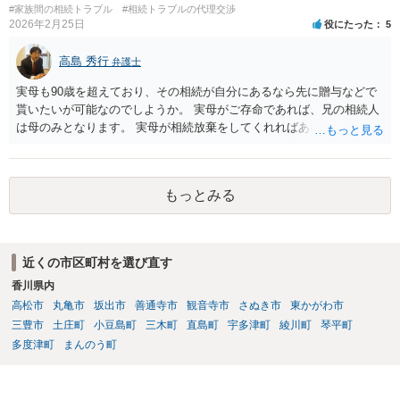
#家族間の相続トラブル
#相続トラブルの代理交渉
2026年2月25日
役にたった
5
高島 秀行
弁護士
実母も90歳を超えており、その相続が自分にあるなら先に贈与などで
貰いたいが可能なのでしようか。 実母がご存命であれば、兄の相続人
は母のみとなります。 実母が相続放棄をしてくれればあなた方兄弟及
び実母の子が相続人となります。 実母に連絡を取って話してみるほか
ないと思います。
もっとみる
近くの市区町村を選び直す
香川県内
高松市
丸亀市
坂出市
善通寺市
観音寺市
さぬき市
東かがわ市
三豊市
土庄町
小豆島町
三木町
直島町
宇多津町
綾川町
琴平町
多度津町
まんのう町