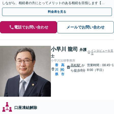
しながら、相続者の方にとってメリットのある相続を目指します【休
日／夜間面談OK（要予約）】
料金表を見る
電話でお問い合わせ
メールでお問い合わせ
小早川 龍司
弁護
インタビューを見
る
士
小早川法律事務所
香
高
高松駅
か
営業時間：08:45~1
川
松
|
8:00（平日）
ら徒歩8分
県
市
口座凍結解除