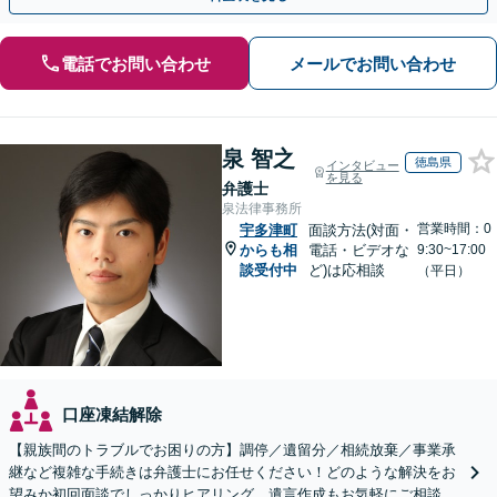
電話でお問い合わせ
メールでお問い合わせ
泉 智之
徳島県
インタビュー
を見る
弁護士
泉法律事務所
営業時間：0
宇多津町
面談方法(対面・
からも相
電話・ビデオな
9:30~17:00
談受付中
ど)は応相談
（平日）
口座凍結解除
【親族間のトラブルでお困りの方】調停／遺留分／相続放棄／事業承
継など複雑な手続きは弁護士にお任せください！どのような解決をお
望みか初回面談でしっかりヒアリング。遺言作成もお気軽にご相談く