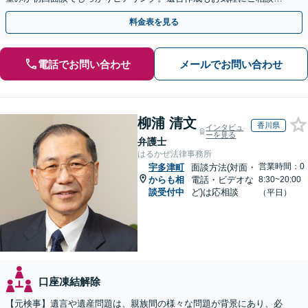
ださい。
料金表を見る
電話でお問い合わせ
メールでお問い合わせ
柳浦 清文
香川県
インタビュ
ーを見る
弁護士
はるかぜ法律事務所
営業時間：0
宇多津町
面談方法(対面・
からも相
電話・ビデオな
8:30~20:00
談受付中
ど)は応相談
（平日）
口座凍結解除
【元検事】遺言や遺産問題は、親族間の様々な問題が背景にあり、必