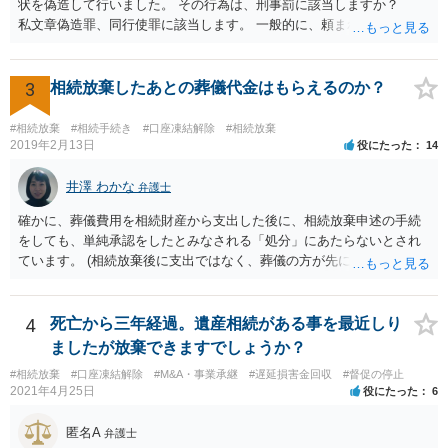
状を偽造して行いました。 その行為は、刑事罰に該当しますか？
私文章偽造罪、同行使罪に該当します。 一般的に、頼まれた（委任さ
れた）人は、行政に提出する委任状の署名を偽造できるのでしょう
か？ 委任状を偽造して使用することはまでは依頼の範囲ではない
ので できないと思います。
3
相続放棄したあとの葬儀代金はもらえるのか？
#相続放棄
#相続手続き
#口座凍結解除
#相続放棄
2019年2月13日
役にたった
14
井澤 わかな
弁護士
確かに、葬儀費用を相続財産から支出した後に、相続放棄申述の手続
をしても、単純承認をしたとみなされる「処分」にあたらないとされ
ています。 (相続放棄後に支出ではなく、葬儀の方が先に来るのが通常
だと思いますので、葬儀→葬儀費用を相続財産から支出→相続放棄申
述の手続ということだと思いますが) ただ、葬儀費用ならいくらでもよ
いということではなく、身分相応の、社会的儀式として当然認められ
4
死亡から三年経過。遺産相続がある事を最近しり
る程度の金額に留まると考えた方がよいです。 もし、相続人の皆さん
ましたが放棄できますでしょうか？
に葬儀費用を支出する経済力がなく、質素な葬儀を行った費用であれ
#相続放棄
#口座凍結解除
#M&A・事業承継
#遅延損害金回収
#督促の停止
ば相続財産から支出しても単純承認と認められない可能性が高いの
2021年4月25日
役にたった
6
で、相続放棄申述が受理される可能性も高いと思います。
匿名A
弁護士