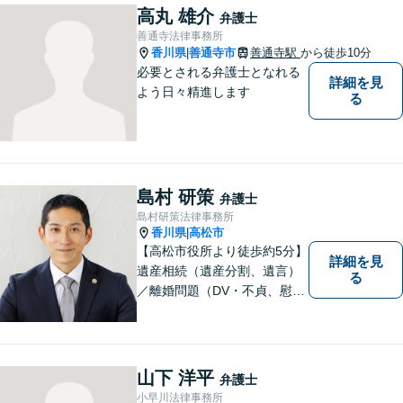
高丸 雄介
弁護士
善通寺法律事務所
香川県
善通寺市
善通寺駅
から徒歩10分
|
必要とされる弁護士となれる
詳細を見
よう日々精進します
る
島村 研策
弁護士
島村研策法律事務所
香川県
高松市
|
【高松市役所より徒歩約5分】
詳細を見
遺産相続（遺産分割、遺言）
る
／離婚問題（DV・不貞、慰謝
料、財産分与）／不動産／刑
事弁護など取扱い。満足度の
高いリーガルサービスをご提
供します。
山下 洋平
弁護士
小早川法律事務所