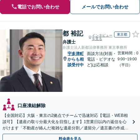
電話でお問い合わせ
メールでお問い合わせ
都 裕記
東京都
インタビュー
を見る
弁護士
弁護士法人新都法律事務所 東京事務所
営業時間：0
宇多津町
面談方法(対面・
からも相
電話・ビデオな
9:00~19:00
談受付中
ど)は応相談
（平日）
口座凍結解除
【全国対応】大阪・東京の2拠点でチームで迅速対応【電話・WEB相
談可】【遺産の取り分最大化を目指します】1営業日以内の返信を心
がけます「不動産が絡んだ複雑な遺産分割／遺留分／遺言書の作成・
執行／事業承継など、お任せください」【休日相談あり】
料金表を見る