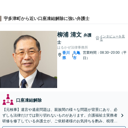
宇多津町から近い口座凍結解除に強い弁護士
柳浦 清文
弁護
インタビューを見
る
士
はるかぜ法律事務所
香川
丸亀
営業時間：08:30~20:00（平
|
県
市
日）
口座凍結解除
【元検事】遺言や遺産問題は、親族間の様々な問題が背景にあり、必
ずしも法律だけでは割り切れないものがあります。介護福祉士実務者
研修を修了している弁護士が、ご依頼者様のお気持ちを酌み、税理士
など他士業とも密接に連携しながら丁寧に対応いたします。