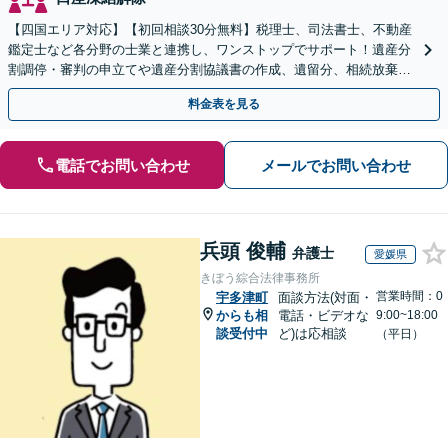
【四国エリア対応】【初回相談30分無料】税理士、司法書士、不動産
鑑定士など各分野の士業と連携し、ワンストップでサポート！遺産分
割調停・審判の申立てや遺産分割協議書の作成、遺留分、相続放棄、
遺言書など幅広いご相談に対応【オンライン面談OK】
料金表を見る
電話でお問い合わせ
メールでお問い合わせ
兵頭 俊輔
弁護士
愛媛県
きぼう綜合法律事務所
営業時間：0
宇多津町
面談方法(対面・
からも相
電話・ビデオな
9:00~18:00
談受付中
ど)は応相談
（平日）