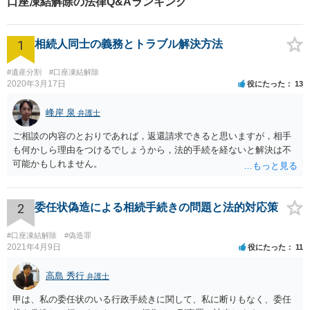
口座凍結解除の法律Q&Aランキング
1
相続人同士の義務とトラブル解決方法
#遺産分割
#口座凍結解除
2020年3月17日
役にたった
13
峰岸 泉
弁護士
ご相談の内容のとおりであれば，返還請求できると思いますが，相手
も何かしら理由をつけるでしょうから，法的手続を経ないと解決は不
可能かもしれません。
2
委任状偽造による相続手続きの問題と法的対応策
#口座凍結解除
#偽造罪
2021年4月9日
役にたった
11
高島 秀行
弁護士
甲は、私の委任状のいる行政手続きに関して、私に断りもなく、委任