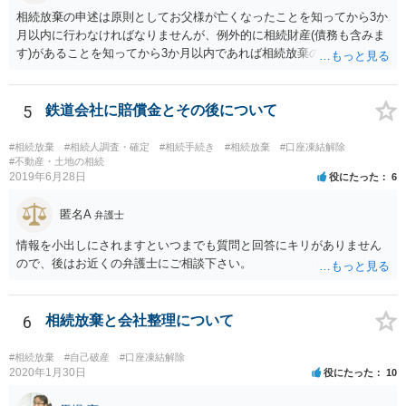
相続放棄の申述は原則としてお父様が亡くなったことを知ってから3か
月以内に行わなければなりませんが、例外的に相続財産(債務も含みま
す)があることを知ってから3か月以内であれば相続放棄の申述が認め
られる可能性もありますので、通知が届いたのが3か月以内の話なので
したら、早急に家裁に行って相続放棄の申述をしたい旨告げて必要な
書類を提出されることをおすすめいたします。 なお、お父様の債務が
5
鉄道会社に賠償金とその後について
他にもあるかもしれないというリスクを考えますと、相続放棄の申述
にあたっては、法テラスの無料相談等を利用して弁護士に相談するこ
#相続放棄
#相続人調査・確定
#相続手続き
#相続放棄
#口座凍結解除
とも十分考えられるかと存じます。また、ご記載いただいた事実関係
#不動産・土地の相続
2019年6月28日
役にたった
6
を拝見するかぎり、再婚相手のかたは既に相続放棄をされている可能
性があるかもしれません。
匿名A
弁護士
情報を小出しにされますといつまでも質問と回答にキリがありません
ので、後はお近くの弁護士にご相談下さい。
6
相続放棄と会社整理について
#相続放棄
#自己破産
#口座凍結解除
2020年1月30日
役にたった
10