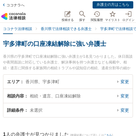
弁護士の方はこちら
ココナラへ
投稿する
探す
閲覧履歴
マイリスト
ログイン
ココナラ法律相談
香川県で法律相談できる弁護士
宇多津町で法律相談
宇多津町の口座凍結解除に強い弁護士
香川県の宇多津町で口座凍結解除に強い弁護士が1名見つかりました。休日面談
や夜間面談に対応している弁護士、解決事例を持つ弁護士なども掲載中。相
続・遺言に関係する家族間の相続トラブルや認知症の相続、遺産分割等の細か
な分野での絞り込み検索もでき便利です。特にマリトラスト税務法律事務所の
小松 真理弁護士のプロフィール情報や弁護士費用、強みなどが注目されていま
エリア
香川県、宇多津町
変更
す。『宇多津町で土日や夜間に発生した口座凍結解除のトラブルを今すぐに弁
護士に相談したい』『口座凍結解除のトラブル解決の実績豊富な近くの弁護士
相談内容
相続・遺言、口座凍結解除
変更
を検索したい』『初回相談無料で口座凍結解除を法律相談できる宇多津町内の
弁護士に相談予約したい』などでお困りの相談者さんにおすすめです。
詳細条件
未選択
変更
1
人の弁護士が見つかりました
(検索結果について詳しくは
こちら
)