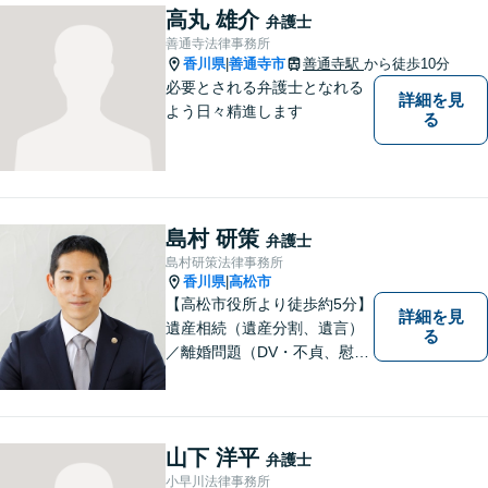
高丸 雄介
弁護士
善通寺法律事務所
香川県
善通寺市
善通寺駅
から徒歩10分
|
必要とされる弁護士となれる
詳細を見
よう日々精進します
る
島村 研策
弁護士
島村研策法律事務所
香川県
高松市
|
【高松市役所より徒歩約5分】
詳細を見
遺産相続（遺産分割、遺言）
る
／離婚問題（DV・不貞、慰謝
料、財産分与）／不動産／刑
事弁護など取扱い。満足度の
高いリーガルサービスをご提
供します。
山下 洋平
弁護士
小早川法律事務所