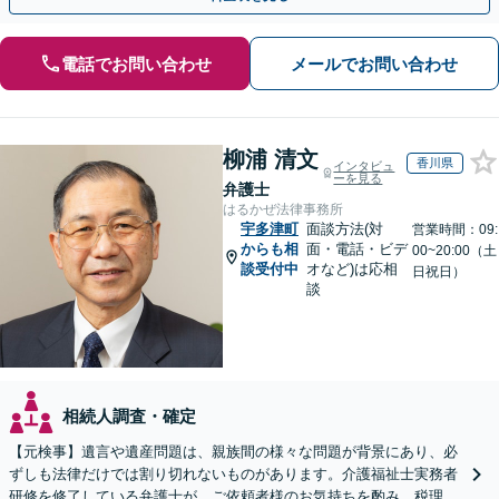
電話でお問い合わせ
メールでお問い合わせ
柳浦 清文
香川県
インタビュ
ーを見る
弁護士
はるかぜ法律事務所
宇多津町
面談方法(対
営業時間：09:
からも相
面・電話・ビデ
00~20:00（土
談受付中
オなど)は応相
日祝日）
談
相続人調査・確定
【元検事】遺言や遺産問題は、親族間の様々な問題が背景にあり、必
ずしも法律だけでは割り切れないものがあります。介護福祉士実務者
研修を修了している弁護士が、ご依頼者様のお気持ちを酌み、税理士