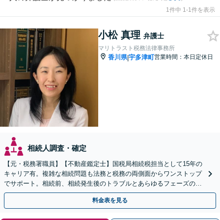
1件中 1-1件を表示
小松 真理
弁護士
マリトラスト税務法律事務所
香川県
宇多津町
営業時間：本日定休日
|
相続人調査・確定
【元・税務署職員】【不動産鑑定士】国税局相続税担当として15年の
キャリア有。複雑な相続問題も法務と税務の両側面からワンストップ
でサポート。相続前、相続発生後のトラブルとあらゆるフェーズのご
相談に対応します【駐車場あり】【電話・Web相談可】
料金表を見る