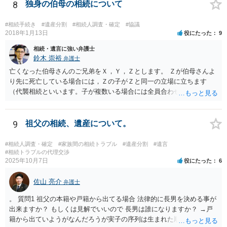
8
独身の伯母の相続について
#相続手続き
#遺産分割
#相続人調査・確定
#協議
2018年1月13日
役にたった
9
相続・遺言に強い弁護士
鈴木 崇裕
弁護士
亡くなった伯母さんのご兄弟をＸ，Ｙ，Ｚとします。 Ｚが伯母さんよ
り先に死亡している場合には，Ｚの子がＺと同一の立場に立ちます
（代襲相続といいます。子が複数いる場合には全員合わせてＺと同一
の取り分です。）。 Ｘ，Ｙ，Ｚ（またＺの子）はそれぞれ３分の１ず
つの相続分を有していますので， そのことを前提として，遺産分割協
議をすることになります（必ずしも３分の１ずつにしなくても，合意
9
祖父の相続、遺産について。
ができれば構いません。）。 今後の対応としては， ①伯母さんの相続
財産（遺産）の全容を整理する（預貯金，有価証券，不動産等の有無
#相続人調査・確定
#家族間の相続トラブル
#遺産分割
#遺言
を調べることになります。） ②相続財産に照らし，相続税の申告の準
#相続トラブルの代理交渉
2025年10月7日
役にたった
6
備をする（税理士の先生にご相談ください。） ③遺産分割協議をする
（ご本人同士で行っても構いませんし，弁護士に相談することもよろ
佐山 亮介
しいと思います。） ことになります。
弁護士
。 質問1 祖父の本籍や戸籍から出てる場合 法律的に長男を決める事が
出来ますか？ もしくは見解でいいので 長男は誰になりますか？ →戸
籍から出ていようがなんだろうが実子の序列は生まれた順ですから、