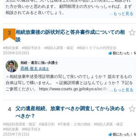
支払いの費目等については税理士の先生や会計士の先生にご相談され
た方が良いかと思われます。 顧問税理士の方がいらっしゃれば、まず
相談されてみると良いでしょう。
3
相続放棄後の訴状対応と答弁書作成についての相
談
#相続放棄
#相続手続き
#相続人調査・確定
#相続トラブルの代理交渉
2026年3月28日
役にたった
5
相続・遺言に強い弁護士
髙橋 俊太
弁護士
＞相続放棄申述受理証明書の写しで良いのでしょうか？ 提出するもの
自体は写しで構いません。 ＞証拠説明書とはなんでしょうか？ 下記を
ご参照ください。 https://www.courts.go.jp/tokyo-s/vc-files/tokyo-s/file/
14-1kisairei.pdf
4
父の遺産相続、放棄すべきか調査してから決める
べきか？
#相続財産調査・鑑定
#遺産分割
#不動産・土地の相続
#相続人調査・確定
#相続放棄
#相続手続き
2025年7月15日
役にたった
5