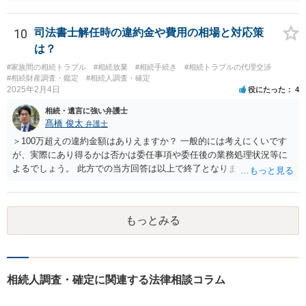
先方が後から生まれたならばお父様がお祖父様の長男です。 質問2 遺
書が腹違いの長男に向けてある場合 書かれてる内容が最優先にされる
のですか？ →遺書というのが、法律上の遺言の形式を守っている限り
10
司法書士解任時の違約金や費用の相場と対応策
はそのとおりです。 質問3 父が腹違いの長男に法律的に優位になれそ
は？
うな事はありますか？ →遺言が有効な場合、優位に立つことはできま
#家族間の相続トラブル
#相続放棄
#相続手続き
#相続トラブルの代理交渉
せんが、お祖父様が認知症であるなどの「遺言が作れないはずの事
#相続財産調査・鑑定
#相続人調査・確定
情」があるならば①遺言無効確認の訴えを起こすのは一つの手です。
2025年2月4日
役にたった
4
それができない場合は②遺留分侵害額請求で争うほかありません。 質
相続・遺言に強い弁護士
問4 相続トラブルの代理交渉は可能でしょうか。 →一般論としては可
髙橋 俊太
弁護士
能ですが、お伺いする内容ですとお祖父様が亡くなられた後に動くこ
とになるでしょう。
＞100万超えの違約金額はありえますか？ 一般的には考えにくいです
が、実際にあり得るかは否かは委任事項や委任後の業務処理状況等に
よるでしょう。 此方での当方回答は以上で終了となりますが、参考に
なりましたら幸いです。
もっとみる
相続人調査・確定に関連する法律相談コラム