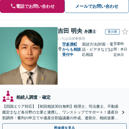
電話でお問い合わせ
メールでお問い合わせ
吉田 明央
弁護士
香川県
いろは法律事務所
営業時
宇多津町
面談方法(対面・電
からも相談
話・ビデオなど)は
間：本日
受付中
応相談
定休日
相続人調査・確定
【四国エリア対応】【初回相談30分無料】税理士、司法書士、不動産
鑑定士など各分野の士業と連携し、ワンストップでサポート！遺産分
割調停・審判の申立てや遺産分割協議書の作成、遺留分、相続放棄、
遺言書など幅広いご相談に対応【オンライン面談OK】
料金表を見る