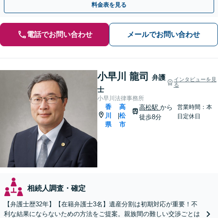
料金表を見る
電話でお問い合わせ
メールでお問い合わせ
小早川 龍司
弁護
インタビューを見
る
士
小早川法律事務所
香
高
高松駅
から
営業時間：本
川
松
|
日定休日
徒歩8分
県
市
相続人調査・確定
【弁護士歴32年】【在籍弁護士3名】遺産分割は初期対応が重要！不
利な結果にならないための方法をご提案。親族間の難しい交渉ごとは