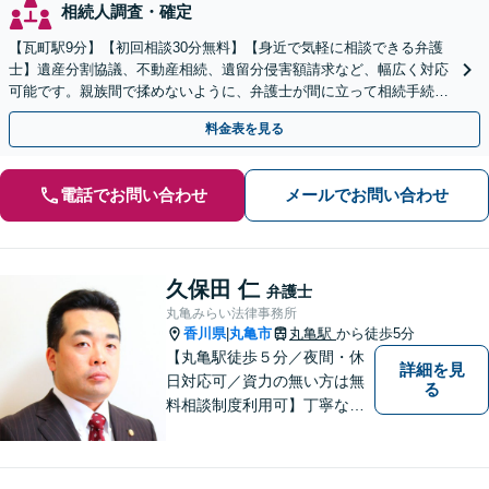
相続人調査・確定
【瓦町駅9分】【初回相談30分無料】【身近で気軽に相談できる弁護
士】遺産分割協議、不動産相続、遺留分侵害額請求など、幅広く対応
可能です。親族間で揉めないように、弁護士が間に立って相続手続き
をサポートします。【電話相談可】【休日・夜間対応】
料金表を見る
電話でお問い合わせ
メールでお問い合わせ
久保田 仁
弁護士
丸亀みらい法律事務所
香川県
丸亀市
丸亀駅
から徒歩5分
|
【丸亀駅徒歩５分／夜間・休
詳細を見
日対応可／資力の無い方は無
る
料相談制度利用可】丁寧な対
応を心がけております。お気
軽にご相談ください。（相談
は事前に御予約願います）