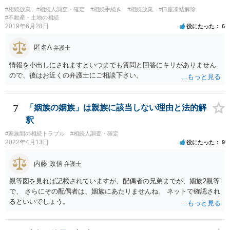
難と思われます。 「ＡＢＣ間の遺産分割協議は未了のまま，ＡとＢが
#相続放棄
#相続人調査・確定
#相続手続き
#相続放棄
#口座凍結解除
死亡し，二次相続が発生した」という前提に基づいて協議を進める必
#不動産・土地の相続
2019年6月28日
役にたった
6
要があります。 もちろん，Ｃの立場としては，ＡＢＣ間の遺産分割協
議の内容を前提とした主張をすることが最も有利ですが，ＡＢの相続
匿名A
人は応じない姿勢を示していることから，実現は困難だと思います。
弁護士
主張としては維持しつつも，現実的な解決方法（遺産分割協議の落と
情報を小出しにされますといつまでも質問と回答にキリがありません
しどころ）としては，譲歩することを甘受しなければならないかもし
ので、後はお近くの弁護士にご相談下さい。
れません。
7
「姻族の姻族」は親族に該当しない理由と法的解
釈
#家族間の相続トラブル
#相続人調査・確定
2022年4月13日
役にたった
9
内藤 政信
弁護士
親等図を見れば記載されていますが、配偶者の兄弟までが、姻族2親等
で、 さらにその配偶者は、姻族にあたりませんね。 ネットで確認され
るといいでしょう。