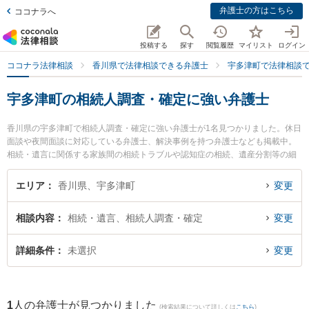
弁護士の方はこちら
ココナラへ
投稿する
探す
閲覧履歴
マイリスト
ログイン
ココナラ法律相談
香川県で法律相談できる弁護士
宇多津町で法律相談
宇多津町の相続人調査・確定に強い弁護士
香川県の宇多津町で相続人調査・確定に強い弁護士が1名見つかりました。休日
面談や夜間面談に対応している弁護士、解決事例を持つ弁護士なども掲載中。
相続・遺言に関係する家族間の相続トラブルや認知症の相続、遺産分割等の細
かな分野での絞り込み検索もでき便利です。特にマリトラスト税務法律事務所
の小松 真理弁護士のプロフィール情報や弁護士費用、強みなどが注目されてい
エリア
香川県、宇多津町
変更
ます。『宇多津町で土日や夜間に発生した相続人調査・確定のトラブルを今す
ぐに弁護士に相談したい』『相続人調査・確定のトラブル解決の実績豊富な近
相談内容
相続・遺言、相続人調査・確定
変更
くの弁護士を検索したい』『初回相談無料で相続人調査・確定を法律相談でき
る宇多津町内の弁護士に相談予約したい』などでお困りの相談者さんにおすす
めです。
詳細条件
未選択
変更
1
人の弁護士が見つかりました
(検索結果について詳しくは
こちら
)