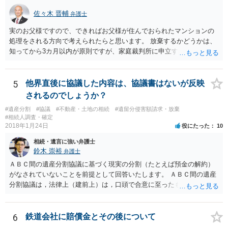
佐々木 晋輔
弁護士
実のお父様ですので、できればお父様が住んでおられたマンションの
処理をされる方向で考えられたらと思います。 放棄するかどうかは、
知ってから3カ月以内が原則ですが、家庭裁判所に申立すれば3カ月の
期間を伸長することができます。 その間に、財産の状況を調査して、
放棄するかどうか決めることができます。 銀行やサラ金が数年も放置
することはありませんので、数年後に借金が発見される可能性はほぼ
5
他界直後に協議した内容は、協議書はないが反映
ありません。 なお、私が扱った相続放棄を検討していた案件で、期間
されるのでしょうか？
伸長して調査したところ、サラ金に対する過払金など相当な財産が見
#遺産分割
#協議
#不動産・土地の相続
#遺留分侵害額請求・放棄
つかったため相続したという事例がありました。
#相続人調査・確定
2018年1月24日
役にたった
10
相続・遺言に強い弁護士
鈴木 崇裕
弁護士
ＡＢＣ間の遺産分割協議に基づく現実の分割（たとえば預金の解約）
がなされていないことを前提として回答いたします。 ＡＢＣ間の遺産
分割協議は，法律上（建前上）は，口頭で合意に至ったものであって
も有効です。 しかし，口頭で合意したことを立証する方法がありませ
ん。 また，不動産の名義を移転するためには，遺産分割協議書への署
名捺印を得る必要があります。 したがって，残念ながら，「ＡＢＣ間
6
鉄道会社に賠償金とその後について
の遺産分割協議が有効に成立している」という前提に基づく主張は困