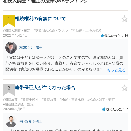
相続人調査・確定の法律Q&Aランキング
1
相続権利の有無について
#相続人調査・確定
#家族間の相続トラブル
#不動産・土地の相続
2022年4月17日
役にたった
10
松本 治
弁護士
「父には子どもは私一人だけ」とのことですので、法定相続人は、貴
殿が相続放棄をしない限り、貴殿と、存命でいらっしゃればお父様の
配偶者（貴殿のお母様であることが多い）のみとなります。遺言がな
い限り、「次男」（お父様の弟）らの相続権は発生しません。
2
連帯保証人が亡くなった場合
#相続放棄
#相続手続き
#相続放棄
#M&A・事業承継
#相続人調査・確定
#相続財産調査・鑑定
2024年3月6日
役にたった
7
泉 亮介
弁護士