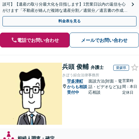
談可】【遺産の取り分最大化を目指します】1営業日以内の返信を心
がけます「不動産が絡んだ複雑な遺産分割／遺留分／遺言書の作成・
執行／事業承継など、お任せください」【休日相談あり】
料金表を見る
電話でお問い合わせ
メールでお問い合わせ
兵頭 俊輔
弁護士
愛媛県
きぼう綜合法律事務所
営業時
宇多津町
面談方法(対面・電
からも相談
話・ビデオなど)は
間：本日
受付中
応相談
定休日
相続人調査・確定