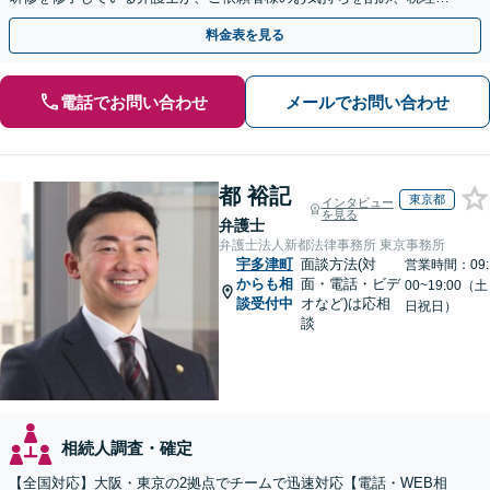
など他士業とも密接に連携しながら丁寧に対応いたします。
料金表を見る
電話でお問い合わせ
メールでお問い合わせ
都 裕記
東京都
インタビュー
を見る
弁護士
弁護士法人新都法律事務所 東京事務所
宇多津町
面談方法(対
営業時間：09:
からも相
面・電話・ビデ
00~19:00（土
談受付中
オなど)は応相
日祝日）
談
相続人調査・確定
【全国対応】大阪・東京の2拠点でチームで迅速対応【電話・WEB相