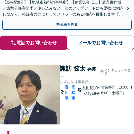
【高松駅8分】【地域密着型の事務所】【創業50年以上】遺言書作成
／遺留分侵害請求／使い込みなど。法のアップデートにも柔軟に対応
しながら、相続者の方にとってメリットのある相続を目指します【休
日／夜間面談OK（要予約）】
料金表を見る
電話でお問い合わせ
メールでお問い合わせ
諏訪 弦太
弁護
インタビューを見
る
士
なずな法律事務所
香
高
瓦町駅
か
営業時間：10:00~1
川
松
|
8:00（土曜日）
ら徒歩9分
県
市