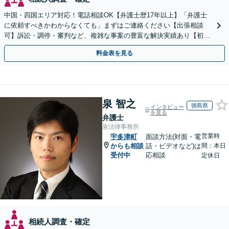
中国・四国エリア対応！電話相談OK【弁護士歴17年以上】「弁護士
に依頼すべきかわからなくても」まずはご連絡ください【出張相談
可】訴訟・調停・審判など、複雑な事案の豊富な解決実績あり【初回
相談無料】初回面談のみで解決できるケースもあります
料金表を見る
泉 智之
徳島県
インタビュー
を見る
弁護士
泉法律事務所
営業時
宇多津町
面談方法(対面・電
からも相談
話・ビデオなど)は
間：本日
受付中
応相談
定休日
相続人調査・確定