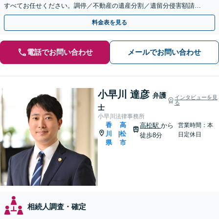
すべてお任せください。調停／不動産の遺産分割／遺留分侵害額請求
／相続放棄／遺言書の作成など【高松駅徒歩8分】
料金表を見る
電話でお問い合わせ
メールでお問い合わせ
小早川 達彦
弁護
インタビューを見
る
士
小早川法律事務所
香
高
高松駅
から
営業時間：本
川
松
|
日定休日
徒歩8分
県
市
相続人調査・確定