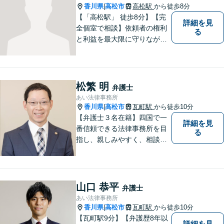
香川県
高松市
高松駅
から徒歩8分
|
【「高松駅」 徒歩8分】【完
詳細を見
全個室で相談】依頼者の権利
る
と利益を最大限に守りなが
ら、効果的な法的手続きを進
めるよう努めます。 問題が悪
化する前におよその方向性を
見出すお手伝いができれば、
松繁 明
弁護士
幸いです。お気軽にご相談く
あい法律事務所
ださい。
香川県
高松市
瓦町駅
から徒歩10分
|
【弁護士３名在籍】四国で一
詳細を見
番信頼できる法律事務所を目
る
指し、親しみやすく、相談し
やすい環境を整えておりま
す。お気軽にご相談くださ
い。
山口 恭平
弁護士
あい法律事務所
香川県
高松市
瓦町駅
から徒歩10分
|
【瓦町駅9分】【弁護歴8年以
詳細を見