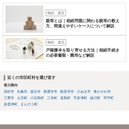
相続・遺言
親等とは｜相続問題に関わる親等の数え
方、間違えやすいケースについて解説
相続・遺言
戸籍謄本を取り寄せる方法｜相続手続き
の必要書類・費用など解説
近くの市区町村を選び直す
香川県内
高松市
丸亀市
坂出市
善通寺市
観音寺市
さぬき市
東かがわ市
三豊市
土庄町
小豆島町
三木町
直島町
宇多津町
綾川町
琴平町
多度津町
まんのう町