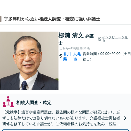
宇多津町から近い相続人調査・確定に強い弁護士
柳浦 清文
弁護
インタビューを見
る
士
はるかぜ法律事務所
香川
丸亀
営業時間：09:00~20:00（土日
|
県
市
祝日）
相続人調査・確定
【元検事】遺言や遺産問題は、親族間の様々な問題が背景にあり、必
ずしも法律だけでは割り切れないものがあります。介護福祉士実務者
研修を修了している弁護士が、ご依頼者様のお気持ちを酌み、税理士
など他士業とも密接に連携しながら丁寧に対応いたします。