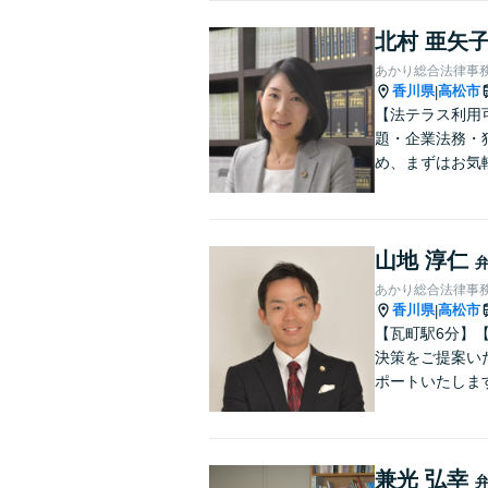
北村 亜矢
あかり総合法律事
香川県
高松市
|
【法テラス利用
題・企業法務・
め、まずはお気
山地 淳仁
あかり総合法律事
香川県
高松市
|
【瓦町駅6分】
決策をご提案い
ポートいたしま
兼光 弘幸