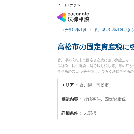
ココナラへ
ココナラ法律相談
香川県で法律相談できる
高松市の固定資産税に
香川県の高松市で固定資産税に強い弁護士が1
民訴訟、抗告訴訟（処分取り消し等）等の細か
事務所の吉田 明央弁護士、ひらく法律事務所
ラブルを今すぐに弁護士に相談したい』『固定
相談予約したい』などでお困りの相談者さんに
エリア
香川県、高松市
相談内容
行政事件、固定資産税
詳細条件
未選択