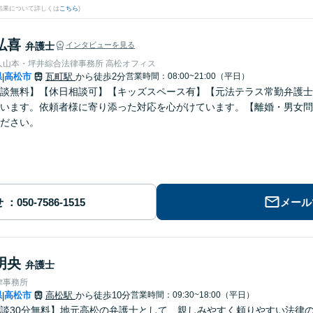
結果について詳しくは
こちら
)
弘喜
弁護士
インタビューを見る
弁護士法人山本・坪井綜合法律事務所 高松オフィス
県
高松市
瓦町駅
から徒歩2分
営業時間：08:00~21:00（平日）
|
談無料】【休日相談可】【キッズスペース有】【元法テラス常勤弁護士
います。依頼者様に寄り添った対応を心がけています。【離婚・男女問
ださい。
せ
メール
明央
弁護士
律事務所
県
高松市
高松駅
から徒歩10分
営業時間：09:30~18:00（平日）
|
談30分無料】地元高松の弁護士として、親しみやすく頼りやすい法律