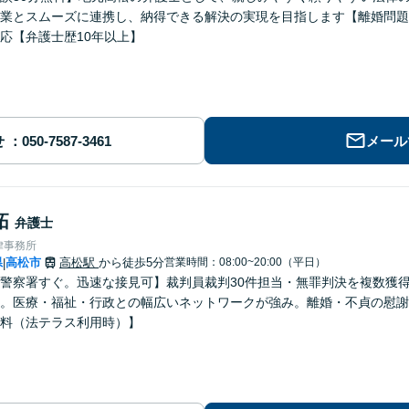
業とスムーズに連携し、納得できる解決の実現を目指します【離婚問題
応【弁護士歴10年以上】
せ
メール
拓
弁護士
律事務所
県
高松市
高松駅
から徒歩5分
営業時間：08:00~20:00（平日）
|
警察署すぐ。迅速な接見可】裁判員裁判30件担当・無罪判決を複数獲
。医療・福祉・行政との幅広いネットワークが強み。離婚・不貞の慰謝
料（法テラス利用時）】