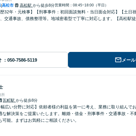
県
高松市
高松駅
から徒歩8分
営業時間：08:45~18:00（平日）
|
歴32年・元検事】【刑事事件：初回面談無料・当日面会対応】【土日
、交通事故、債務整理等。地域密着型で丁寧に対応します。【高松駅徒
せ
メール
士
務所
瓦町駅
から徒歩8分
【幅広い分野に対応】依頼者様の利益を第一に考え、業務に取り組んで
適な解決策をご提案いたします。離婚・借金・刑事事件・交通事故・不
も可能。まずはお気軽にご相談ください。