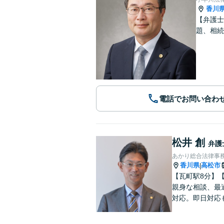
香川
【弁護士
題、相続
電話でお問い合わ
松井 創
弁護
あかり総合法律事
香川県
高松市
|
【瓦町駅8分】
親身な相談、最
対応。即日対応