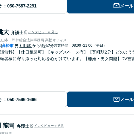
せ
メール
桃大
弁護士
インタビューを見る
弁護士法人山本・坪井綜合法律事務所 高松オフィス
県
高松市
瓦町駅
から徒歩2分
営業時間：08:00~21:00（平日）
|
談無料】【休日相談可】【キッズスペース有】【瓦町駅2分】どのよう
頼者様に寄り添った対応を心がけています。【離婚・男女問題】DV被
せ
メール
 龍司
弁護士
インタビューを見る
律事務所