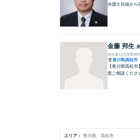
弁護士目線から
金藤 邦生
高松春日法律事務
香川県
高松市
|
【香川県高松市
度ご相談くださ
エリア
香川県、高松市