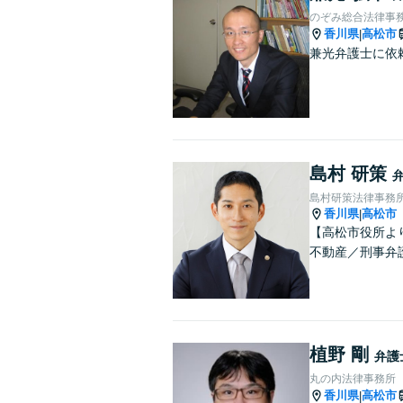
のぞみ総合法律事
香川県
高松市
|
兼光弁護士に依
島村 研策
島村研策法律事務
香川県
高松市
|
【高松市役所よ
不動産／刑事弁
植野 剛
弁護
丸の内法律事務所
香川県
高松市
|