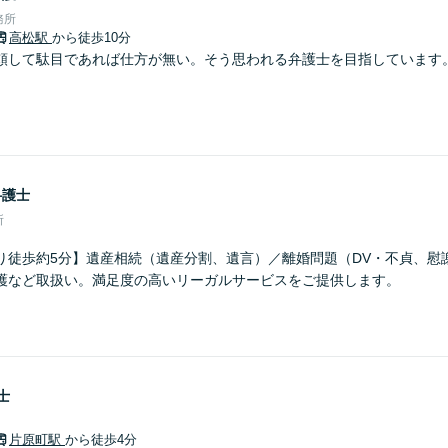
務所
高松駅
から徒歩10分
頼して駄目であれば仕方が無い。そう思われる弁護士を目指しています
弁護士
所
り徒歩約5分】遺産相続（遺産分割、遺言）／離婚問題（DV・不貞、慰
護など取扱い。満足度の高いリーガルサービスをご提供します。
士
片原町駅
から徒歩4分