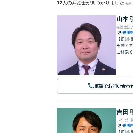
12
人の弁護士が見つかりました
(検索
山本 
香川
【初回相
を整えて
ご相談く
電話でお問い合わ
吉田 
いろは法
香川
【初回相