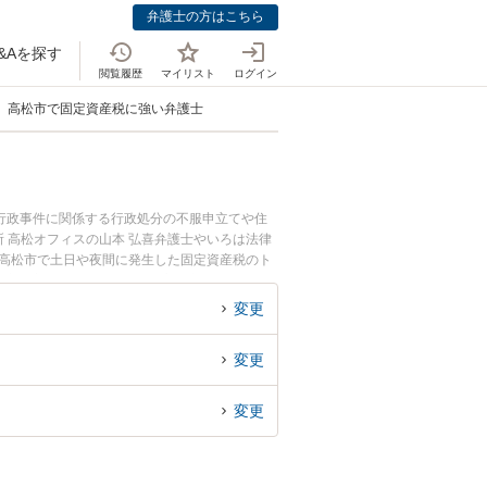
弁護士の方はこちら
&Aを探す
閲覧履歴
マイリスト
ログイン
高松市で固定資産税に強い弁護士
行政事件に関係する行政処分の不服申立てや住
 高松オフィスの山本 弘喜弁護士やいろは法律
『高松市で土日や夜間に発生した固定資産税のト
固定資産税を法律相談できる高松市内の弁護士に
変更
変更
変更