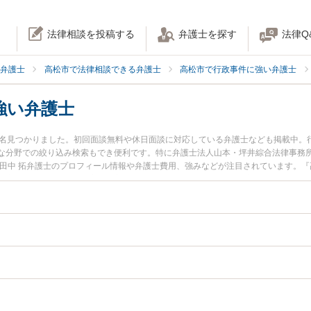
法律相談を投稿する
弁護士を探す
法律Q
弁護士
高松市で法律相談できる弁護士
高松市で行政事件に強い弁護士
強い弁護士
2名見つかりました。初回面談無料や休日面談に対応している弁護士なども掲載中。
な分野での絞り込み検索もでき便利です。特に弁護士法人山本・坪井綜合法律事務所
の田中 拓弁護士のプロフィール情報や弁護士費用、強みなどが注目されています。
資産税のトラブル解決の実績豊富な近くの弁護士を検索したい』『初回相談無料で
おすすめです。