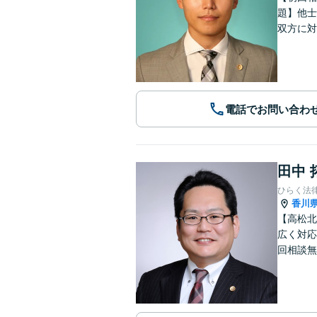
題】他士
双方に対
電話でお問い合わ
田中 
ひらく法
香川
【高松北
広く対応
回相談無