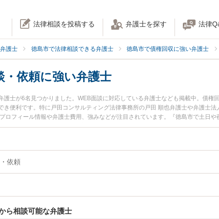
法律相談を投稿する
弁護士を探す
法律Q
弁護士
徳島市で法律相談できる弁護士
徳島市で債権回収に強い弁護士
談・依頼に強い弁護士
弁護士が6名見つかりました。WEB面談に対応している弁護士なども掲載中。債権
でき便利です。特に戸田コンサルティング法律事務所の戸田 順也弁護士や弁護士法
のプロフィール情報や弁護士費用、強みなどが注目されています。『徳島市で土日や
の相談・依頼のトラブル解決の実績豊富な近くの弁護士を検索したい』『初回相談
りの相談者さんにおすすめです。
・依頼
から相談可能な弁護士