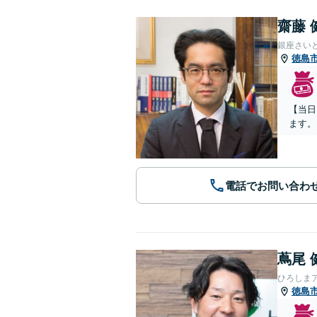
齋藤 
銀座さい
徳島
【当日
ます。
電話でお問い合わ
蔦尾 
ひろしま
徳島