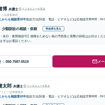
健博
弁護士
インタビューを見る
とう法律事務所
市
からも相談受付中
面談方法(対面・電話・ビデオなど)は応相談
営業時間：06:0
少額訴訟の相談・依頼
料金表を見る
・休日・夜間相談可】債権をためない為の予防策と実際の回収はお任せくだ
まずはお電話ください。
せ
メー
健太郎
弁護士
インタビューを見る
アイビー法律事務所
市
からも相談受付中
面談方法(対面・電話・ビデオなど)は応相談
営業時間：09:0