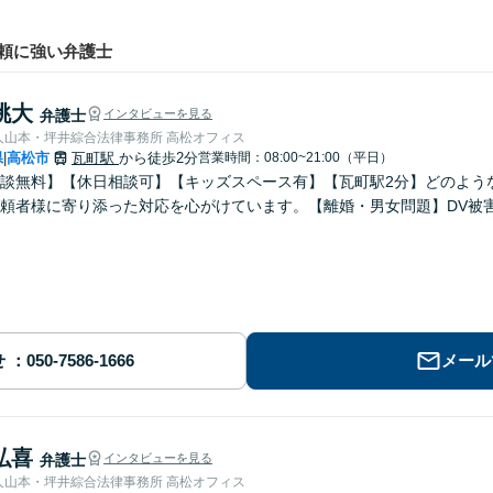
頼に強い弁護士
桃大
弁護士
インタビューを見る
弁護士法人山本・坪井綜合法律事務所 高松オフィス
県
高松市
瓦町駅
から徒歩2分
営業時間：08:00~21:00（平日）
|
談無料】【休日相談可】【キッズスペース有】【瓦町駅2分】どのよう
頼者様に寄り添った対応を心がけています。【離婚・男女問題】DV被
せ
メール
弘喜
弁護士
インタビューを見る
弁護士法人山本・坪井綜合法律事務所 高松オフィス