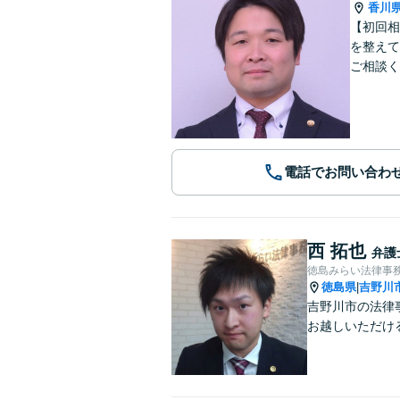
香川
【初回相
を整えて
ご相談く
電話でお問い合わ
西 拓也
弁護
徳島みらい法律事
徳島県
吉野川
|
吉野川市の法律
お越しいただけ