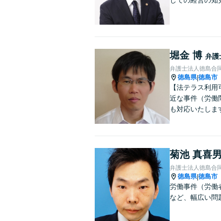
しての経営の知
堀金 博
弁護
弁護士法人徳島合
徳島県
徳島市
|
【法テラス利用
近な事件（労働問
も対応いたしま
菊池 真喜
弁護士法人徳島合
徳島県
徳島市
|
労働事件（労働
など、幅広い問