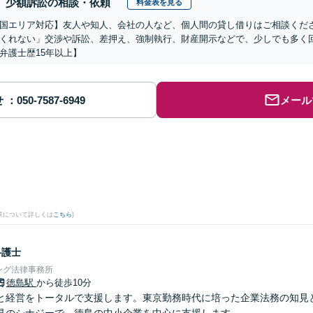
少額訴訟の相談・依頼
料金表を見る
国エリア対応】友人や知人、会社の人など、個人間の貸し借りはご相談くだ
くれない」交渉や訴訟、差押え、強制執行、財産開示などで、少しでも多く
弁護士歴15年以上】
せ
メール
果について詳しくは
こちら
)
弁護士
ング法律事務所
徳島駅
から徒歩10分
と経営をトータルで支援します。東京勤務時代に培った企業法務の知見