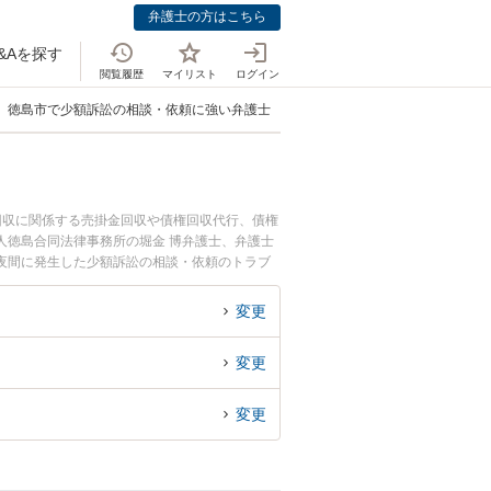
弁護士の方はこちら
&Aを探す
閲覧履歴
マイリスト
ログイン
徳島市で少額訴訟の相談・依頼に強い弁護士
回収に関係する売掛金回収や債権回収代行、債権
人徳島合同法律事務所の堀金 博弁護士、弁護士
夜間に発生した少額訴訟の相談・依頼のトラブ
無料で少額訴訟の相談・依頼を法律相談できる徳
変更
変更
変更