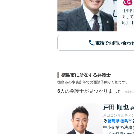
【中四
返して
応】【
電話でお問い合わ
徳島市に所在する弁護士
徳島市の事務所等での面談予約が可能です。
6
人の弁護士が見つかりました
(検索結
戸田 順也
戸田コンサルティ
徳島県
徳島市
|
中小企業の法務