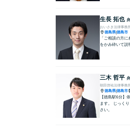
生長 拓也
おいさき法律事務
徳島県
徳島市
|
「ご相談の方に
をかみ砕いて説
三木 哲平
朝田啓祐法律事務
徳島県
徳島市
|
【徳島駅6分】
ます。 じっく
さい。