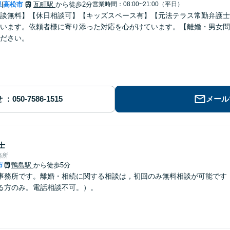
県
高松市
瓦町駅
から徒歩2分
営業時間：08:00~21:00（平日）
|
談無料】【休日相談可】【キッズスペース有】【元法テラス常勤弁護士
います。依頼者様に寄り添った対応を心がけています。【離婚・男女問
ださい。
せ
メール
士
務所
市
鴨島駅
から徒歩5分
事務所です。離婚・相続に関する相談は，初回のみ無料相談が可能です
る方のみ。電話相談不可。）。